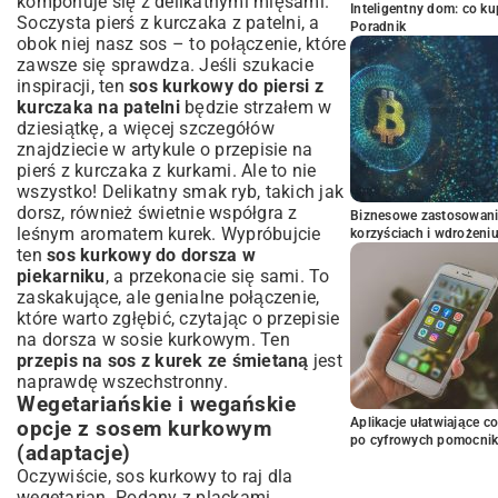
komponuje się z delikatnymi mięsami.
Inteligentny dom: co k
Soczysta pierś z kurczaka z patelni, a
Poradnik
obok niej nasz sos – to połączenie, które
zawsze się sprawdza. Jeśli szukacie
inspiracji, ten
sos kurkowy do piersi z
kurczaka na patelni
będzie strzałem w
dziesiątkę, a więcej szczegółów
znajdziecie w artykule o
przepisie na
pierś z kurczaka z kurkami
. Ale to nie
wszystko! Delikatny smak ryb, takich jak
dorsz, również świetnie współgra z
Biznesowe zastosowani
leśnym aromatem kurek. Wypróbujcie
korzyściach i wdrożeni
ten
sos kurkowy do dorsza w
piekarniku
, a przekonacie się sami. To
zaskakujące, ale genialne połączenie,
które warto zgłębić, czytając o
przepisie
na dorsza w sosie kurkowym
. Ten
przepis na sos z kurek ze śmietaną
jest
naprawdę wszechstronny.
Wegetariańskie i wegańskie
Aplikacje ułatwiające c
opcje z sosem kurkowym
po cyfrowych pomocni
(adaptacje)
Oczywiście, sos kurkowy to raj dla
wegetarian. Podany z plackami