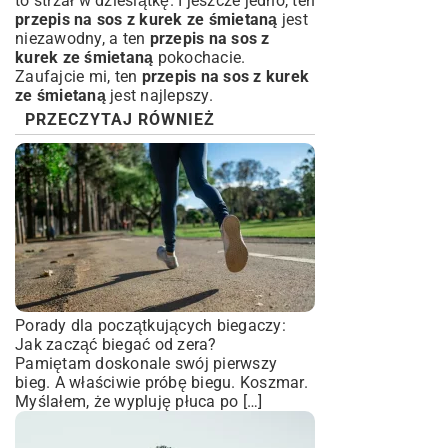
to strzał w dziesiątkę. I jeszcze jedno, ten
przepis na sos z kurek ze śmietaną
jest
niezawodny, a ten
przepis na sos z
kurek ze śmietaną
pokochacie.
Zaufajcie mi, ten
przepis na sos z kurek
ze śmietaną
jest najlepszy.
PRZECZYTAJ RÓWNIEŻ
Porady dla początkujących biegaczy:
Jak zacząć biegać od zera?
Pamiętam doskonale swój pierwszy
bieg. A właściwie próbę biegu. Koszmar.
Myślałem, że wypluję płuca po […]