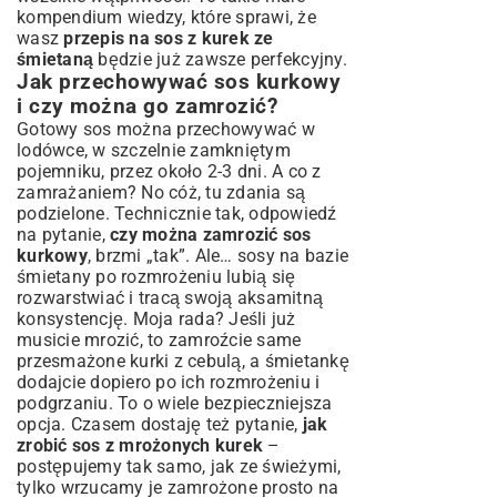
kompendium wiedzy, które sprawi, że
wasz
przepis na sos z kurek ze
śmietaną
będzie już zawsze perfekcyjny.
Jak przechowywać sos kurkowy
i czy można go zamrozić?
Gotowy sos można przechowywać w
lodówce, w szczelnie zamkniętym
pojemniku, przez około 2-3 dni. A co z
zamrażaniem? No cóż, tu zdania są
podzielone. Technicznie tak, odpowiedź
na pytanie,
czy można zamrozić sos
kurkowy
, brzmi „tak”. Ale… sosy na bazie
śmietany po rozmrożeniu lubią się
rozwarstwiać i tracą swoją aksamitną
konsystencję. Moja rada? Jeśli już
musicie mrozić, to zamroźcie same
przesmażone kurki z cebulą, a śmietankę
dodajcie dopiero po ich rozmrożeniu i
podgrzaniu. To o wiele bezpieczniejsza
opcja. Czasem dostaję też pytanie,
jak
zrobić sos z mrożonych kurek
–
postępujemy tak samo, jak ze świeżymi,
tylko wrzucamy je zamrożone prosto na