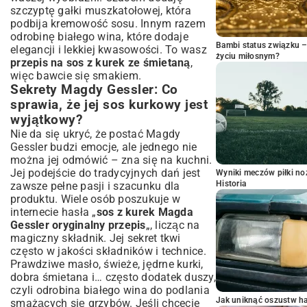
szczyptę gałki muszkatołowej, która
podbija kremowość sosu. Innym razem
odrobinę białego wina, które dodaje
Bambi status związku 
elegancji i lekkiej kwasowości. To wasz
życiu miłosnym?
przepis na sos z kurek ze śmietaną
,
więc bawcie się smakiem.
Sekrety Magdy Gessler: Co
sprawia, że jej sos kurkowy jest
wyjątkowy?
Nie da się ukryć, że postać Magdy
Gessler budzi emocje, ale jednego nie
można jej odmówić – zna się na kuchni.
Jej podejście do tradycyjnych dań jest
Wyniki meczów piłki noż
Historia
zawsze pełne pasji i szacunku dla
produktu. Wiele osób poszukuje w
internecie hasła „
sos z kurek Magda
Gessler oryginalny przepis
„, licząc na
magiczny składnik. Jej sekret tkwi
często w jakości składników i technice.
Prawdziwe masło, świeże, jędrne kurki,
dobra śmietana i… często dodatek duszy,
czyli odrobina białego wina do podlania
Jak uniknąć oszustw h
smażących się grzybów. Jeśli chcecie