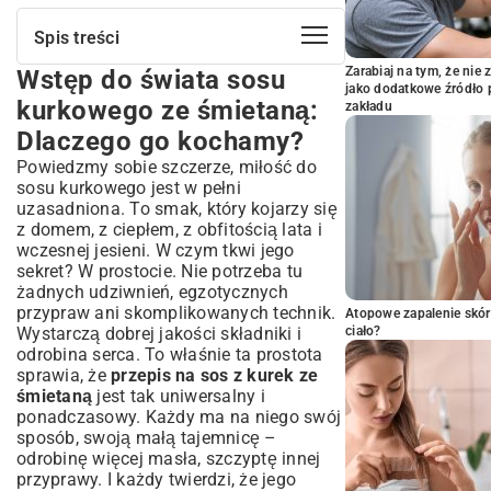
Spis treści
Zarabiaj na tym, że ni
Wstęp do świata sosu
Wstęp do świata sosu kurkowego ze
jako dodatkowe źródło 
śmietaną: Dlaczego go kochamy?
kurkowego ze śmietaną:
zakładu
Klasyczny przepis na sos z kurek ze
Dlaczego go kochamy?
śmietaną: Składniki i przygotowanie
Powiedzmy sobie szczerze, miłość do
Jak wybrać i przygotować świeże kurki?
sosu kurkowego jest w pełni
Niezbędne składniki na aromatyczny sos
uzasadniona. To smak, który kojarzy się
kurkowy
z domem, z ciepłem, z obfitością lata i
Krok po kroku: Idealny sos kurkowy w
wczesnej jesieni. W czym tkwi jego
Twojej kuchni
sekret? W prostocie. Nie potrzeba tu
Wariacje i alternatywy: Sos kurkowy na
żadnych udziwnień, egzotycznych
wiele sposobów
przypraw ani skomplikowanych technik.
Atopowe zapalenie skór
Sos kurkowy bez śmietany: Lżejsza
Wystarczą dobrej jakości składniki i
ciało?
odsłona smaku
odrobina serca. To właśnie ta prostota
sprawia, że
przepis na sos z kurek ze
Sos kurkowy z dodatkiem ziół i przypraw:
Uwydatnianie aromatu
śmietaną
jest tak uniwersalny i
ponadczasowy. Każdy ma na niego swój
Sekrety Magdy Gessler: Co sprawia, że jej
sposób, swoją małą tajemnicę –
sos kurkowy jest wyjątkowy?
odrobinę więcej masła, szczyptę innej
Z czym podawać sos kurkowy ze
przyprawy. I każdy twierdzi, że jego
śmietaną? Idealne połączenia smakowe