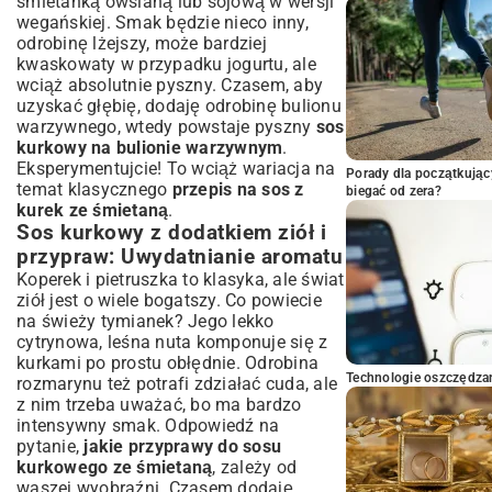
śmietanką owsianą lub sojową w wersji
wegańskiej. Smak będzie nieco inny,
odrobinę lżejszy, może bardziej
kwaskowaty w przypadku jogurtu, ale
wciąż absolutnie pyszny. Czasem, aby
uzyskać głębię, dodaję odrobinę bulionu
warzywnego, wtedy powstaje pyszny
sos
kurkowy na bulionie warzywnym
.
Eksperymentujcie! To wciąż wariacja na
Porady dla początkując
temat klasycznego
przepis na sos z
biegać od zera?
kurek ze śmietaną
.
Sos kurkowy z dodatkiem ziół i
przypraw: Uwydatnianie aromatu
Koperek i pietruszka to klasyka, ale świat
ziół jest o wiele bogatszy. Co powiecie
na świeży tymianek? Jego lekko
cytrynowa, leśna nuta komponuje się z
kurkami po prostu obłędnie. Odrobina
Technologie oszczędzan
rozmarynu też potrafi zdziałać cuda, ale
z nim trzeba uważać, bo ma bardzo
intensywny smak. Odpowiedź na
pytanie,
jakie przyprawy do sosu
kurkowego ze śmietaną
, zależy od
waszej wyobraźni. Czasem dodaję