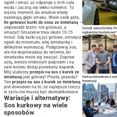
ogień i smaż, aż odparuje z nich cała
woda i zaczną się lekko rumienić. To
ważny moment, bo właśnie wtedy
nabierają głębi smaku. Wiele osób pyta,
ile gotować kurki do sosu ze śmietaną
–
odpowiedź brzmi: nie gotować, a
Cennik samochodów Por
smażyć! Smażenie trwa około 10-15
najbardziej budżetowe?
minut. Gdy kurki są już gotowe, zmniejsz
ogień do minimum, wlej śmietankę i
delikatnie wymieszaj. Podgrzewaj sos,
ale nie doprowadzaj do wrzenia, bo
śmietanka może się zważyć. Dopraw
solą, świeżo mielonym pieprzem i na
sam koniec dodaj posiekany koperek.
Mój ulubiony
przepis na sos z kurek ze
śmietaną
jest gotowy! Proste, prawda?
Hale przemysłowe a wyt
inwestycji
Ten
przepis na sos z kurek ze śmietaną
jest dowodem na to, że najlepsze rzeczy
w życiu nie muszą być skomplikowane.
Wariacje i alternatywy:
Sos kurkowy na wiele
sposobów