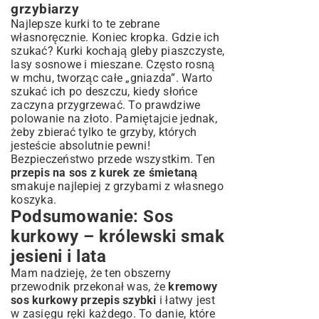
grzybiarzy
Najlepsze kurki to te zebrane
własnoręcznie. Koniec kropka. Gdzie ich
szukać? Kurki kochają gleby piaszczyste,
lasy sosnowe i mieszane. Często rosną
w mchu, tworząc całe „gniazda”. Warto
szukać ich po deszczu, kiedy słońce
zaczyna przygrzewać. To prawdziwe
polowanie na złoto. Pamiętajcie jednak,
żeby zbierać tylko te grzyby, których
jesteście absolutnie pewni!
Bezpieczeństwo przede wszystkim. Ten
przepis na sos z kurek ze śmietaną
smakuje najlepiej z grzybami z własnego
koszyka.
Podsumowanie: Sos
kurkowy – królewski smak
jesieni i lata
Mam nadzieję, że ten obszerny
przewodnik przekonał was, że
kremowy
sos kurkowy przepis szybki
i łatwy jest
w zasięgu ręki każdego. To danie, które