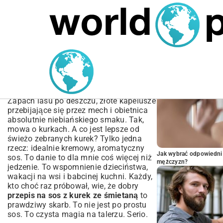
MARIUSZ ŁAMAGA
04.10.2025
SPORT
POPULARNE A
Przepis na sos z kurek ze
śmietaną – Klasyczny i
prosty
Zapach lasu po deszczu, złote kapelusze
przebijające się przez mech i obietnica
absolutnie niebiańskiego smaku. Tak,
mowa o kurkach. A co jest lepsze od
świeżo zebranych kurek? Tylko jedna
rzecz: idealnie kremowy, aromatyczny
Jak wybrać odpowiedni 
sos. To danie to dla mnie coś więcej niż
mężczyzn?
jedzenie. To wspomnienie dzieciństwa,
wakacji na wsi i babcinej kuchni. Każdy,
kto choć raz próbował, wie, że dobry
przepis na sos z kurek ze śmietaną
to
prawdziwy skarb. To nie jest po prostu
sos. To czysta magia na talerzu. Serio.