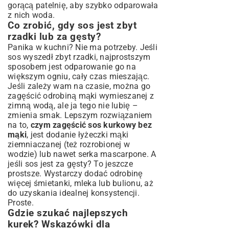
gorącą patelnię, aby szybko odparowała
z nich woda.
Co zrobić, gdy sos jest zbyt
rzadki lub za gęsty?
Panika w kuchni? Nie ma potrzeby. Jeśli
sos wyszedł zbyt rzadki, najprostszym
sposobem jest odparowanie go na
większym ogniu, cały czas mieszając.
Jeśli zależy wam na czasie, można go
zagęścić odrobiną mąki wymieszanej z
zimną wodą, ale ja tego nie lubię –
zmienia smak. Lepszym rozwiązaniem
na to,
czym zagęścić sos kurkowy bez
mąki
, jest dodanie łyżeczki mąki
ziemniaczanej (też rozrobionej w
wodzie) lub nawet serka mascarpone. A
jeśli sos jest za gęsty? To jeszcze
prostsze. Wystarczy dodać odrobinę
więcej śmietanki, mleka lub bulionu, aż
do uzyskania idealnej konsystencji.
Proste.
Gdzie szukać najlepszych
kurek? Wskazówki dla