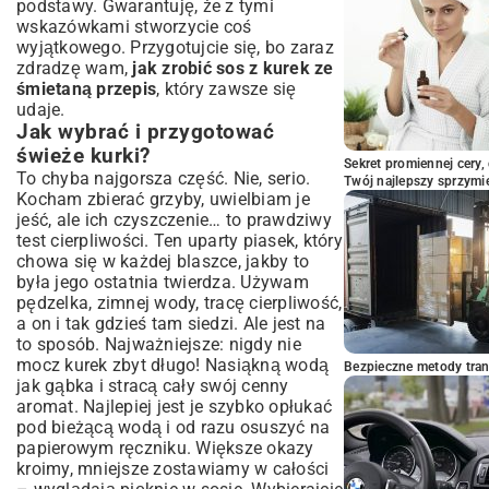
podstawy. Gwarantuję, że z tymi
wskazówkami stworzycie coś
wyjątkowego. Przygotujcie się, bo zaraz
zdradzę wam,
jak zrobić sos z kurek ze
śmietaną przepis
, który zawsze się
udaje.
Jak wybrać i przygotować
świeże kurki?
Sekret promiennej cery,
To chyba najgorsza część. Nie, serio.
Twój najlepszy sprzymi
Kocham zbierać grzyby, uwielbiam je
jeść, ale ich czyszczenie… to prawdziwy
test cierpliwości. Ten uparty piasek, który
chowa się w każdej blaszce, jakby to
była jego ostatnia twierdza. Używam
pędzelka, zimnej wody, tracę cierpliwość,
a on i tak gdzieś tam siedzi. Ale jest na
to sposób. Najważniejsze: nigdy nie
mocz kurek zbyt długo! Nasiąkną wodą
Bezpieczne metody trans
jak gąbka i stracą cały swój cenny
aromat. Najlepiej jest je szybko opłukać
pod bieżącą wodą i od razu osuszyć na
papierowym ręczniku. Większe okazy
kroimy, mniejsze zostawiamy w całości