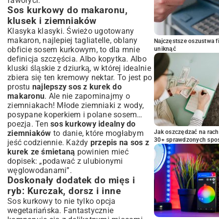
faworyci.
Sos kurkowy do makaronu,
klusek i ziemniaków
Klasyka klasyki. Świeżo ugotowany
makaron, najlepiej tagliatelle, oblany
Najczęstsze oszustwa f
obficie sosem kurkowym, to dla mnie
uniknąć
definicja szczęścia. Albo kopytka. Albo
kluski śląskie z dziurką, w której idealnie
zbiera się ten kremowy nektar. To jest po
prostu
najlepszy sos z kurek do
makaronu
. Ale nie zapominajmy o
ziemniakach! Młode ziemniaki z wody,
posypane koperkiem i polane sosem…
poezja. Ten
sos kurkowy idealny do
ziemniaków
to danie, które mogłabym
Jak oszczędzać na rac
30+ sprawdzonych sp
jeść codziennie. Każdy
przepis na sos z
kurek ze śmietaną
powinien mieć
dopisek: „podawać z ulubionymi
węglowodanami”.
Doskonały dodatek do mięs i
ryb: Kurczak, dorsz i inne
Sos kurkowy to nie tylko opcja
wegetariańska. Fantastycznie