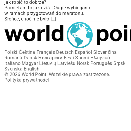
jak robić to dobrze?
Pamiętam to jak dziś. Długie wybieganie
w ramach przygotowań do maratonu.
Słońce, choć nie było […]
Polski
Čeština
Français
Deutsch
Español
Slovenčina
Română
Dansk
Български
Eesti
Suomi
Ελληνικά
Italiano
Magyar
Lietuvių
Latviešu
Norsk
Português
Srpski
Svenska
English
© 2026 World Point. Wszelkie prawa zastrzeżone.
Polityka prywatności