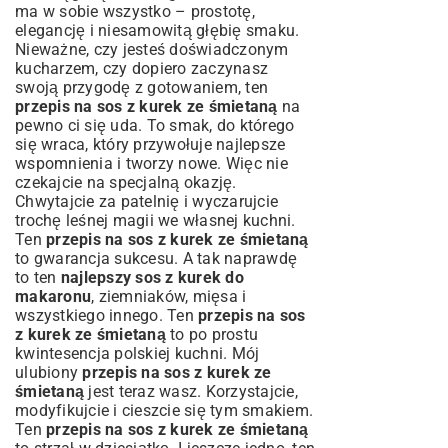
ma w sobie wszystko – prostotę,
elegancję i niesamowitą głębię smaku.
Nieważne, czy jesteś doświadczonym
kucharzem, czy dopiero zaczynasz
swoją przygodę z gotowaniem, ten
przepis na sos z kurek ze śmietaną
na
pewno ci się uda. To smak, do którego
się wraca, który przywołuje najlepsze
wspomnienia i tworzy nowe. Więc nie
czekajcie na specjalną okazję.
Chwytajcie za patelnię i wyczarujcie
trochę leśnej magii we własnej kuchni.
Ten
przepis na sos z kurek ze śmietaną
to gwarancja sukcesu. A tak naprawdę
to ten
najlepszy sos z kurek do
makaronu
, ziemniaków, mięsa i
wszystkiego innego. Ten
przepis na sos
z kurek ze śmietaną
to po prostu
kwintesencja polskiej kuchni. Mój
ulubiony
przepis na sos z kurek ze
śmietaną
jest teraz wasz. Korzystajcie,
modyfikujcie i cieszcie się tym smakiem.
Ten
przepis na sos z kurek ze śmietaną