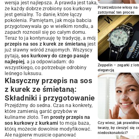
wersja jest najlepsza. A prawda jest taka,
Sos kurkowy do makaronu, klusek i
Przerzedzone włosy na 
że każdy dobrze zrobiony sos kurkowy
ziemniaków
zatrzymać ten proces
jest genialny. To danie, które łączy
Doskonały dodatek do mięs i ryb: Kurczak,
pokolenia. Pamiętam, jak moja babcia
dorsz i inne
przygotowywała go w wielkim rondlu, a
Wegetariańskie i wegańskie opcje z sosem
zapach roznosił się po całym domu.
kurkowym (adaptacje)
Teraz to ja kontynuuję tę tradycję, a mój
Praktyczne porady i najczęściej
przepis na sos z kurek ze śmietaną
jest
zadawane pytania o sos kurkowy
już sławny wśród znajomych. Wszyscy
pytają,
sos kurkowy do czego pasuje
Jak przechowywać sos kurkowy i czy
najlepiej
, a ja odpowiadam: do
można go zamrozić?
Zeppelin – zegarki z l
wszystkiego, co potrzebuje odrobiny
Co zrobić, gdy sos jest zbyt rzadki lub za
elegancją
leśnego luksusu.
gęsty?
Klasyczny przepis na sos
Gdzie szukać najlepszych kurek?
Wskazówki dla grzybiarzy
z kurek ze śmietaną:
Podsumowanie: Sos kurkowy –
Składniki i przygotowanie
królewski smak jesieni i lata
Przejdźmy do sedna. Czas na konkrety,
które zamienią garść grzybów w
kulinarne złoto. Ten
prosty przepis na
sos kurkowy z kurkami
to moja baza,
Czy wiesz, jak prawidł
twarzy, by cieszyć się 
którą możecie dowolnie modyfikować.
niedoskonałości?
Ale najpierw musicie opanować