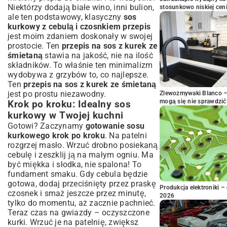
Niektórzy dodają białe wino, inni bulion,
stosunkowo niskiej cen
ale ten podstawowy, klasyczny
sos
kurkowy z cebulą i czosnkiem przepis
jest moim zdaniem doskonały w swojej
prostocie. Ten
przepis na sos z kurek ze
śmietaną
stawia na jakość, nie na ilość
składników. To właśnie ten minimalizm
wydobywa z grzybów to, co najlepsze.
Ten
przepis na sos z kurek ze śmietaną
jest po prostu niezawodny.
Zlewozmywaki Blanco – 
mogą się nie sprawdzić
Krok po kroku: Idealny sos
kurkowy w Twojej kuchni
Gotowi? Zaczynamy
gotowanie sosu
kurkowego krok po kroku
. Na patelni
rozgrzej masło. Wrzuć drobno posiekaną
cebulę i zeszklij ją na małym ogniu. Ma
być miękka i słodka, nie spalona! To
fundament smaku. Gdy cebula będzie
gotowa, dodaj przeciśnięty przez praskę
Produkcja elektroniki – 
czosnek i smaż jeszcze przez minutę,
2026
tylko do momentu, aż zacznie pachnieć.
Teraz czas na gwiazdy – oczyszczone
kurki. Wrzuć je na patelnię, zwiększ