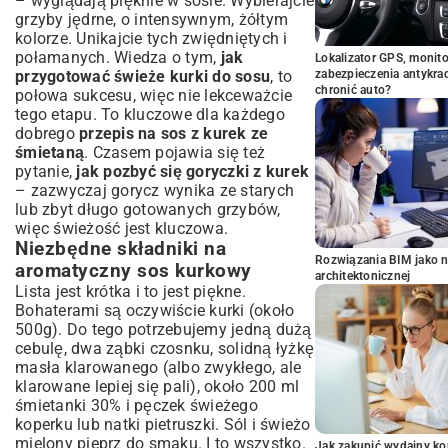
– wyglądają pięknie w sosie. Wybierajcie
grzyby jędrne, o intensywnym, żółtym
kolorze. Unikajcie tych zwiędniętych i
połamanych. Wiedza o tym,
jak
Lokalizator GPS, monito
przygotować świeże kurki do sosu
, to
zabezpieczenia antykra
chronić auto?
połowa sukcesu, więc nie lekceważcie
tego etapu. To kluczowe dla każdego
dobrego
przepis na sos z kurek ze
śmietaną
. Czasem pojawia się też
pytanie,
jak pozbyć się goryczki z kurek
– zazwyczaj gorycz wynika ze starych
lub zbyt długo gotowanych grzybów,
więc świeżość jest kluczowa.
Niezbędne składniki na
Rozwiązania BIM jako n
aromatyczny sos kurkowy
architektonicznej
Lista jest krótka i to jest piękne.
Bohaterami są oczywiście kurki (około
500g). Do tego potrzebujemy jedną dużą
cebulę, dwa ząbki czosnku, solidną łyżkę
masła klarowanego (albo zwykłego, ale
klarowane lepiej się pali), około 200 ml
śmietanki 30% i pęczek świeżego
koperku lub natki pietruszki. Sól i świeżo
mielony pieprz do smaku. I to wszystko.
Jak zakupić wydajny ko