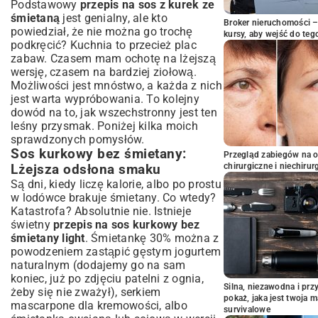
Podstawowy
przepis na sos z kurek ze
śmietaną
jest genialny, ale kto
Broker nieruchomości – 
powiedział, że nie można go trochę
kursy, aby wejść do teg
podkręcić? Kuchnia to przecież plac
zabaw. Czasem mam ochotę na lżejszą
wersję, czasem na bardziej ziołową.
Możliwości jest mnóstwo, a każda z nich
jest warta wypróbowania. To kolejny
dowód na to, jak wszechstronny jest ten
leśny przysmak. Poniżej kilka moich
sprawdzonych pomysłów.
Sos kurkowy bez śmietany:
Przegląd zabiegów na 
chirurgiczne i niechirur
Lżejsza odsłona smaku
Są dni, kiedy liczę kalorie, albo po prostu
w lodówce brakuje śmietany. Co wtedy?
Katastrofa? Absolutnie nie. Istnieje
świetny
przepis na sos kurkowy bez
śmietany light
. Śmietankę 30% można z
powodzeniem zastąpić gęstym jogurtem
naturalnym (dodajemy go na sam
koniec, już po zdjęciu patelni z ognia,
Silna, niezawodna i pr
żeby się nie zważył), serkiem
pokaż, jaka jest twoja 
mascarpone dla kremowości, albo
survivalowe