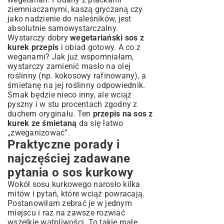
ziemniaczanymi, kaszą gryczaną czy
jako nadzienie do naleśników, jest
absolutnie samowystarczalny.
Wystarczy dobry
wegetariański sos z
kurek przepis
i obiad gotowy. A co z
weganami? Jak już wspomniałam,
wystarczy zamienić masło na olej
roślinny (np. kokosowy rafinowany), a
śmietanę na jej roślinny odpowiednik.
Smak będzie nieco inny, ale wciąż
pyszny i w stu procentach zgodny z
duchem oryginału. Ten
przepis na sos z
kurek ze śmietaną
da się łatwo
„zweganizować”.
Praktyczne porady i
najczęściej zadawane
pytania o sos kurkowy
Wokół sosu kurkowego narosło kilka
mitów i pytań, które wciąż powracają.
Postanowiłam zebrać je w jednym
miejscu i raz na zawsze rozwiać
wszelkie wątpliwości. To takie małe