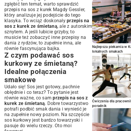
zgłębić ten temat, warto sprawdzić
przepis na sos z kurek Magdy Gessler
,
który analizuje jej podejście do tego
klasyka. To wciąż doskonały
przepis na
sos z kurek ze śmietaną
, ale z autorskim
sznytem. A jeśli lubicie grzyby, to
musicie też zobaczyć inne
przepisy na
dania z rydzów
, to zupełnie inna, ale
Najlepsza piekarnia w 
równie fascynująca bajka.
lokalnych smakach
Z czym podawać sos
kurkowy ze śmietaną?
Idealne połączenia
smakowe
Udało się! Sos jest gotowy, pachnie
obłędnie i co teraz? To pytanie jest
równie ważne, co sam
przepis na sos z
Ćwiczenia dla pracown
kurek ze śmietaną
. Dobre towarzystwo
poradnik
potrafi podbić smak dania i wynieść je
na zupełnie nowy poziom. Na szczęście
sos kurkowy jest bardzo towarzyski i
pasuje do wielu rzeczy. Oto moi