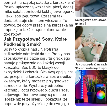
pomysł na szybką sałatkę z kurczakiem?
Pokrój upieczoną wcześniej pierś, dodaj
miks sałat, pomidorki koktajlowe, ogórka
i lekki sos jogurtowy. Czasami taki
dodatek staje się hitem wieczoru. To
Najczęstsze oszustwa f
uniknąć
dowód, że dobry przepis na kurczaka na
imprezę to także mądre planowanie
dodatków.
Jak Przygotować Sosy, Które
Podkreślą Smak?
Sosy to kropka nad „i”. Potrafią
całkowicie odmienić danie. Prosty sos
czosnkowy na bazie jogurtu greckiego
pasuje praktycznie do każdej wersji
Jak oszczędzać na rac
kurczaka. Sos BBQ to klasyk do
30+ sprawdzonych sp
skrzydełek i żeberek. Ciekawą opcją jest
też przepis na kurczaka w sosie słodko-
kwaśnym, który możesz przygotować
samodzielnie. Wystarczy odrobina
ketchupu, octu ryżowego, cukru i sosu
sojowego. Domowe sosy są o niebo
lepsze niż te ze sklepu i pokazują, że
naprawdę przyłożyłeś się do swojego