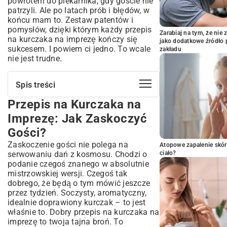
powrotem do piekarnika, gdy goście nie
patrzyli. Ale po latach prób i błędów, w
końcu mam to. Zestaw patentów i
pomysłów, dzięki którym każdy przepis
Zarabiaj na tym, że ni
na kurczaka na imprezę kończy się
jako dodatkowe źródło 
sukcesem. I powiem ci jedno. To wcale
zakładu
nie jest trudne.
Spis treści
Przepis na Kurczaka na
Przepis na Kurczaka na Imprezę: Jak
Zaskoczyć Gości?
Imprezę: Jak Zaskoczyć
Dlaczego Kurczak to Idealny Wybór na
Gości?
Przyjęcie?
Zaskoczenie gości nie polega na
Planowanie Menu: Czego Potrzebujesz?
Atopowe zapalenie skór
serwowaniu dań z kosmosu. Chodzi o
ciało?
Najlepsze Przepisy na Kurczaka, Które
podanie czegoś znanego w absolutnie
Pokochają Twoi Goście
mistrzowskiej wersji. Czegoś tak
Kurczak Pieczony w Całości: Klasyka,
dobrego, że będą o tym mówić jeszcze
Która Zawsze Się Sprawdza
przez tydzień. Soczysty, aromatyczny,
Szaszłyki z Kurczaka: Łatwe do
idealnie doprawiony kurczak – to jest
Przygotowania i Serwowania
właśnie to. Dobry przepis na kurczaka na
Skrzydełka i Udka: Przekąski, Które Znikają
imprezę to twoja tajna broń. To