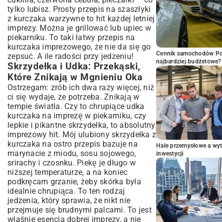
tylko lubisz. Prosty przepis na szaszłyki
z kurczaka warzywne to hit każdej letniej
imprezy. Można je grillować lub upiec w
piekarniku. To taki łatwy przepis na
kurczaka imprezowego, że nie da się go
Cennik samochodów Por
zepsuć. A ile radości przy jedzeniu!
najbardziej budżetowe?
Skrzydełka i Udka: Przekąski,
Które Znikają w Mgnieniu Oka
Ostrzegam: zrób ich dwa razy więcej, niż
ci się wydaje, że potrzeba. Znikają w
tempie światła. Czy to chrupiące udka
kurczaka na imprezę w piekarniku, czy
lepkie i pikantne skrzydełka, to absolutny
imprezowy hit. Mój ulubiony skrzydełka z
kurczaka na ostro przepis bazuje na
Hale przemysłowe a wyt
marynacie z miodu, sosu sojowego,
inwestycji
srirachy i czosnku. Piekę je długo w
niższej temperaturze, a na koniec
podkręcam grzanie, żeby skórka była
idealnie chrupiąca. To ten rodzaj
jedzenia, który sprawia, że nikt nie
przejmuje się brudnymi palcami. To jest
właśnie esencja dobrej imprezy, a nie