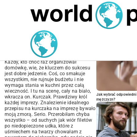
MARIUSZ ŁAMAGA
04.10.2025
SPORT
POPULARNE A
Przepis na kurczaka na
imprezę – zaskocz gości
soczystym daniem
Każdy, kto choć raz organizował
domówkę, wie, że kluczem do sukcesu
jest dobre jedzenie. Coś, co smakuje
wszystkim, nie rujnuje budżetu i nie
wymaga stania w kuchni przez całą
wieczność. I tu na scenę, cały na biało,
Jak wybrać odpowiedni 
wkracza on. Kurczak. Prawdziwy król
mężczyzn?
każdej imprezy. Znalezienie idealnego
przepisu na kurczaka na imprezę bywało
moją zmorą. Serio. Przerobiłam chyba
wszystko – od suchych jak wiór filetów
po niedopieczone udka, które z
uśmiechem na twarzy chowałam z