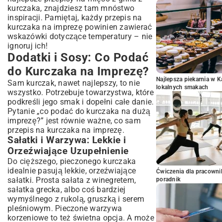
kurczaka
, znajdziesz tam mnóstwo
inspiracji. Pamiętaj, każdy przepis na
kurczaka na imprezę powinien zawierać
wskazówki dotyczące temperatury – nie
ignoruj ich!
Dodatki i Sosy: Co Podać
do Kurczaka na Imprezę?
Najlepsza piekarnia w 
Sam kurczak, nawet najlepszy, to nie
lokalnych smakach
wszystko. Potrzebuje towarzystwa, które
podkreśli jego smak i dopełni całe danie.
Pytanie „co podać do kurczaka na dużą
imprezę?” jest równie ważne, co sam
przepis na kurczaka na imprezę.
Sałatki i Warzywa: Lekkie i
Orzeźwiające Uzupełnienie
Do cięższego, pieczonego kurczaka
idealnie pasują lekkie, orzeźwiające
Ćwiczenia dla pracown
sałatki. Prosta sałata z winegretem,
poradnik
sałatka grecka, albo coś bardziej
wymyślnego z rukolą, gruszką i serem
pleśniowym. Pieczone warzywa
korzeniowe to też świetna opcja. A może