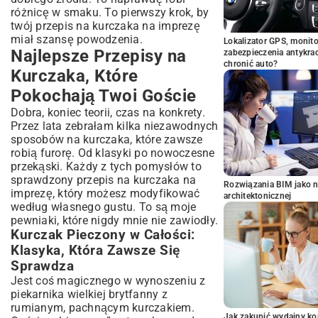
różnicę w smaku. To pierwszy krok, by
twój przepis na kurczaka na imprezę
miał szansę powodzenia.
Lokalizator GPS, monito
Najlepsze Przepisy na
zabezpieczenia antykra
chronić auto?
Kurczaka, Które
Pokochają Twoi Goście
Dobra, koniec teorii, czas na konkrety.
Przez lata zebrałam kilka niezawodnych
sposobów na kurczaka, które zawsze
robią furorę. Od klasyki po nowoczesne
przekąski. Każdy z tych pomysłów to
sprawdzony przepis na kurczaka na
Rozwiązania BIM jako n
imprezę, który możesz modyfikować
architektonicznej
według własnego gustu. To są moje
pewniaki, które nigdy mnie nie zawiodły.
Kurczak Pieczony w Całości:
Klasyka, Która Zawsze Się
Sprawdza
Jest coś magicznego w wynoszeniu z
piekarnika wielkiej brytfanny z
rumianym, pachnącym kurczakiem.
Jak zakupić wydajny ko