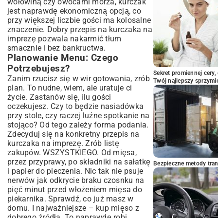
wołowiną czy owocami morza, kurczak
jest naprawdę ekonomiczną opcją, co
przy większej liczbie gości ma kolosalne
znaczenie. Dobry przepis na kurczaka na
imprezę pozwala nakarmić tłum
smacznie i bez bankructwa.
Planowanie Menu: Czego
Potrzebujesz?
Sekret promiennej cery,
Zanim rzucisz się w wir gotowania, zrób
Twój najlepszy sprzymi
plan. To nudne, wiem, ale uratuje ci
życie. Zastanów się, ilu gości
oczekujesz. Czy to będzie nasiadówka
przy stole, czy raczej luźne spotkanie na
stojąco? Od tego zależy forma podania.
Zdecyduj się na konkretny przepis na
kurczaka na imprezę. Zrób listę
zakupów. WSZYSTKIEGO. Od mięsa,
przez przyprawy, po składniki na sałatkę
Bezpieczne metody trans
i papier do pieczenia. Nic tak nie psuje
nerwów jak odkrycie braku czosnku na
pięć minut przed włożeniem mięsa do
piekarnika. Sprawdź, co już masz w
domu. I najważniejsze – kup mięso z
dobrego źródła. To naprawdę robi