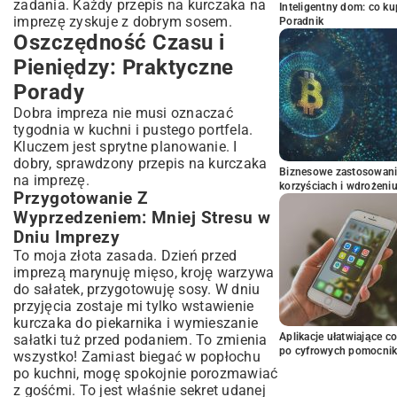
zadania. Każdy przepis na kurczaka na
Inteligentny dom: co k
imprezę zyskuje z dobrym sosem.
Poradnik
Oszczędność Czasu i
Pieniędzy: Praktyczne
Porady
Dobra impreza nie musi oznaczać
tygodnia w kuchni i pustego portfela.
Kluczem jest sprytne planowanie. I
dobry, sprawdzony przepis na kurczaka
Biznesowe zastosowani
na imprezę.
korzyściach i wdrożeni
Przygotowanie Z
Wyprzedzeniem: Mniej Stresu w
Dniu Imprezy
To moja złota zasada. Dzień przed
imprezą marynuję mięso, kroję warzywa
do sałatek, przygotowuję sosy. W dniu
przyjęcia zostaje mi tylko wstawienie
kurczaka do piekarnika i wymieszanie
Aplikacje ułatwiające c
sałatki tuż przed podaniem. To zmienia
po cyfrowych pomocni
wszystko! Zamiast biegać w popłochu
po kuchni, mogę spokojnie porozmawiać
z gośćmi. To jest właśnie sekret udanej