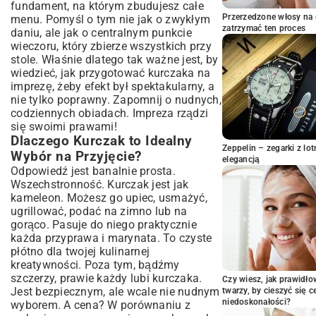
w Mgnieniu Oka
fundament, na którym zbudujesz całe
Kurczak w Formie Finger Food: Idealne na
Przerzedzone włosy na 
menu. Pomyśl o tym nie jak o zwykłym
Luźne Spotkania
zatrzymać ten proces
daniu, ale jak o centralnym punkcie
Sekrety Soczystego i Aromatycznego
wieczoru, który zbierze wszystkich przy
Kurczaka
stole. Właśnie dlatego tak ważne jest, by
wiedzieć, jak przygotować kurczaka na
Marynaty, Które Zmienią Smak Twojego
imprezę, żeby efekt był spektakularny, a
Kurczaka
nie tylko poprawny. Zapomnij o nudnych,
Techniki Pieczenia i Grillowania dla
codziennych obiadach. Impreza rządzi
Perfekcyjnych Rezultatów
się swoimi prawami!
Dodatki i Sosy: Co Podać do Kurczaka
Dlaczego Kurczak to Idealny
na Imprezę?
Zeppelin – zegarki z l
Wybór na Przyjęcie?
elegancją
Sałatki i Warzywa: Lekkie i Orzeźwiające
Odpowiedź jest banalnie prosta.
Uzupełnienie
Wszechstronność. Kurczak jest jak
Jak Przygotować Sosy, Które Podkreślą
kameleon. Możesz go upiec, usmażyć,
Smak?
ugrillować, podać na zimno lub na
Oszczędność Czasu i Pieniędzy:
gorąco. Pasuje do niego praktycznie
Praktyczne Porady
każda przyprawa i marynata. To czyste
płótno dla twojej kulinarnej
Przygotowanie Z Wyprzedzeniem: Mniej
Stresu w Dniu Imprezy
kreatywności. Poza tym, bądźmy
szczerzy, prawie każdy lubi kurczaka.
Budżetowe Opcje: Smacznie i Niedrogo
Czy wiesz, jak prawidł
Jest bezpiecznym, ale wcale nie nudnym
twarzy, by cieszyć się 
Podsumowanie: Twój Kurczak na
niedoskonałości?
wyborem. A cena? W porównaniu z
Imprezę – Sukces Gwarantowany!