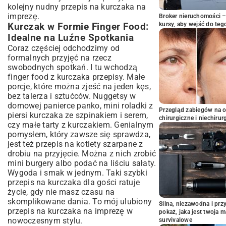
kolejny nudny przepis na kurczaka na
imprezę.
Broker nieruchomości – 
kursy, aby wejść do teg
Kurczak w Formie Finger Food:
Idealne na Luźne Spotkania
Coraz częściej odchodzimy od
formalnych przyjęć na rzecz
swobodnych spotkań. I tu wchodzą
finger food z kurczaka przepisy. Małe
porcje, które można zjeść na jeden kęs,
bez talerza i sztućców. Nuggetsy w
domowej panierce panko, mini roladki z
Przegląd zabiegów na 
piersi kurczaka ze szpinakiem i serem,
chirurgiczne i niechirur
czy małe tarty z kurczakiem. Genialnym
pomysłem, który zawsze się sprawdza,
jest też
przepis na kotlety szarpane z
drobiu na przyjęcie
. Można z nich zrobić
mini burgery albo podać na liściu sałaty.
Wygoda i smak w jednym. Taki szybki
przepis na kurczaka dla gości ratuje
życie, gdy nie masz czasu na
skomplikowane dania. To mój ulubiony
Silna, niezawodna i pr
przepis na kurczaka na imprezę w
pokaż, jaka jest twoja 
nowoczesnym stylu.
survivalowe