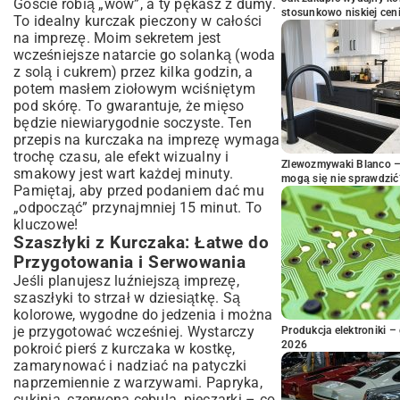
Goście robią „wow”, a ty pękasz z dumy.
stosunkowo niskiej cen
To idealny kurczak pieczony w całości
na imprezę. Moim sekretem jest
wcześniejsze natarcie go solanką (woda
z solą i cukrem) przez kilka godzin, a
potem masłem ziołowym wciśniętym
pod skórę. To gwarantuje, że mięso
będzie niewiarygodnie soczyste. Ten
przepis na kurczaka na imprezę wymaga
trochę czasu, ale efekt wizualny i
Zlewozmywaki Blanco – 
smakowy jest wart każdej minuty.
mogą się nie sprawdzić
Pamiętaj, aby przed podaniem dać mu
„odpocząć” przynajmniej 15 minut. To
kluczowe!
Szaszłyki z Kurczaka: Łatwe do
Przygotowania i Serwowania
Jeśli planujesz luźniejszą imprezę,
szaszłyki to strzał w dziesiątkę. Są
kolorowe, wygodne do jedzenia i można
je przygotować wcześniej. Wystarczy
Produkcja elektroniki – 
2026
pokroić pierś z kurczaka w kostkę,
zamarynować i nadziać na patyczki
naprzemiennie z warzywami. Papryka,
cukinia, czerwona cebula, pieczarki – co