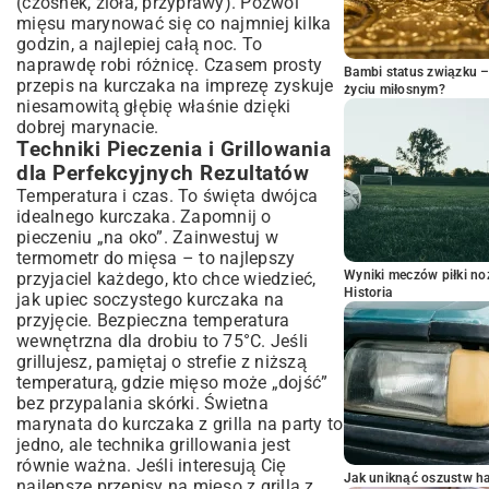
(czosnek, zioła, przyprawy). Pozwól
mięsu marynować się co najmniej kilka
godzin, a najlepiej całą noc. To
naprawdę robi różnicę. Czasem prosty
Bambi status związku 
przepis na kurczaka na imprezę zyskuje
życiu miłosnym?
niesamowitą głębię właśnie dzięki
dobrej marynacie.
Techniki Pieczenia i Grillowania
dla Perfekcyjnych Rezultatów
Temperatura i czas. To święta dwójca
idealnego kurczaka. Zapomnij o
pieczeniu „na oko”. Zainwestuj w
termometr do mięsa – to najlepszy
Wyniki meczów piłki noż
przyjaciel każdego, kto chce wiedzieć,
Historia
jak upiec soczystego kurczaka na
przyjęcie. Bezpieczna temperatura
wewnętrzna dla drobiu to 75°C. Jeśli
grillujesz, pamiętaj o strefie z niższą
temperaturą, gdzie mięso może „dojść”
bez przypalania skórki. Świetna
marynata do kurczaka z grilla na party to
jedno, ale technika grillowania jest
równie ważna. Jeśli interesują Cię
Jak uniknąć oszustw h
najlepsze przepisy na mięso z grilla z