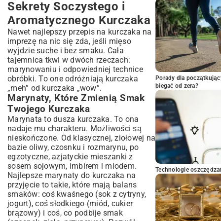
Sekrety Soczystego i
Aromatycznego Kurczaka
Nawet najlepszy przepis na kurczaka na
imprezę na nic się zda, jeśli mięso
wyjdzie suche i bez smaku. Cała
tajemnica tkwi w dwóch rzeczach:
marynowaniu i odpowiedniej technice
obróbki. To one odróżniają kurczaka
Porady dla początkując
biegać od zera?
„meh” od kurczaka „wow”.
Marynaty, Które Zmienią Smak
Twojego Kurczaka
Marynata to dusza kurczaka. To ona
nadaje mu charakteru. Możliwości są
nieskończone. Od klasycznej, ziołowej na
bazie oliwy, czosnku i rozmarynu, po
egzotyczne, azjatyckie mieszanki z
sosem sojowym, imbirem i miodem.
Technologie oszczędzan
Najlepsze marynaty do kurczaka na
przyjęcie to takie, które mają balans
smaków: coś kwaśnego (sok z cytryny,
jogurt), coś słodkiego (miód, cukier
brązowy) i coś, co podbije smak