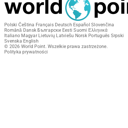
Polski
Čeština
Français
Deutsch
Español
Slovenčina
Română
Dansk
Български
Eesti
Suomi
Ελληνικά
Italiano
Magyar
Lietuvių
Latviešu
Norsk
Português
Srpski
Svenska
English
© 2026 World Point. Wszelkie prawa zastrzeżone.
Polityka prywatności