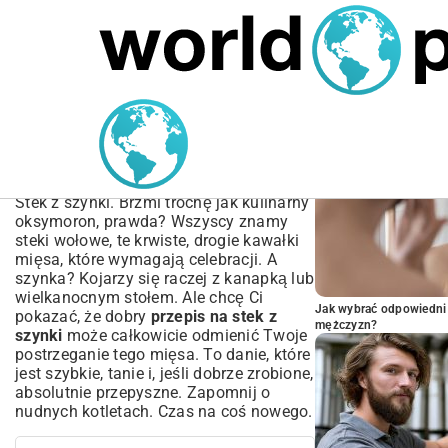
MARIUSZ ŁAMAGA
04.10.2025
SPORT
POPULARNE A
Przepis na stek z szynki –
Soczysty i Szybki |
Poradnik Krok po Kroku
Stek z szynki. Brzmi trochę jak kulinarny
oksymoron, prawda? Wszyscy znamy
steki wołowe, te krwiste, drogie kawałki
mięsa, które wymagają celebracji. A
szynka? Kojarzy się raczej z kanapką lub
wielkanocnym stołem. Ale chcę Ci
Jak wybrać odpowiedni 
pokazać, że dobry
przepis na stek z
mężczyzn?
szynki
może całkowicie odmienić Twoje
postrzeganie tego mięsa. To danie, które
jest szybkie, tanie i, jeśli dobrze zrobione,
absolutnie przepyszne. Zapomnij o
nudnych kotletach. Czas na coś nowego.