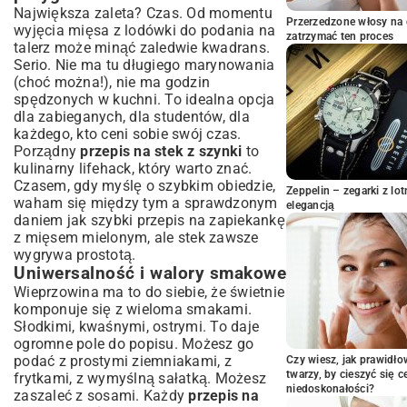
Częste błędy i jak ich unikać przy
Największa zaleta? Czas. Od momentu
przygotowaniu steka z szynki
Przerzedzone włosy na 
wyjęcia mięsa z lodówki do podania na
zatrzymać ten proces
Przesuszenie mięsa: jak temu zapobiec?
talerz może minąć zaledwie kwadrans.
Niewłaściwa temperatura: klucz do
Serio. Nie ma tu długiego marynowania
sukcesu
(choć można!), nie ma godzin
Przepis na stek z szynki: Warianty i
spędzonych w kuchni. To idealna opcja
inspiracje kulinarne
dla zabieganych, dla studentów, dla
każdego, kto ceni sobie swój czas.
Stek z szynki po hawajsku
Porządny
przepis na stek z szynki
to
Stek z szynki z grzybami
kulinarny lifehack, który warto znać.
Stek z szynki w sosie musztardowym
Czasem, gdy myślę o szybkim obiedzie,
Zeppelin – zegarki z l
Podsumowanie: Twój perfekcyjny stek z
waham się między tym a sprawdzonym
elegancją
szynki czeka!
daniem jak
szybki przepis na zapiekankę
z mięsem mielonym
, ale stek zawsze
wygrywa prostotą.
Uniwersalność i walory smakowe
Wieprzowina ma to do siebie, że świetnie
komponuje się z wieloma smakami.
Słodkimi, kwaśnymi, ostrymi. To daje
ogromne pole do popisu. Możesz go
podać z prostymi ziemniakami, z
Czy wiesz, jak prawidł
twarzy, by cieszyć się 
frytkami, z wymyślną sałatką. Możesz
niedoskonałości?
zaszaleć z sosami. Każdy
przepis na