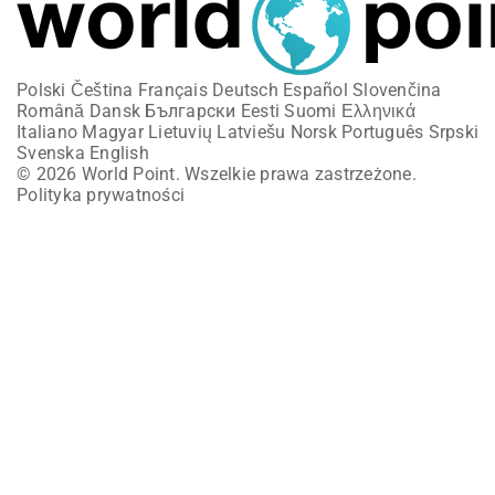
Polski
Čeština
Français
Deutsch
Español
Slovenčina
Română
Dansk
Български
Eesti
Suomi
Ελληνικά
Italiano
Magyar
Lietuvių
Latviešu
Norsk
Português
Srpski
Svenska
English
© 2026 World Point. Wszelkie prawa zastrzeżone.
Polityka prywatności