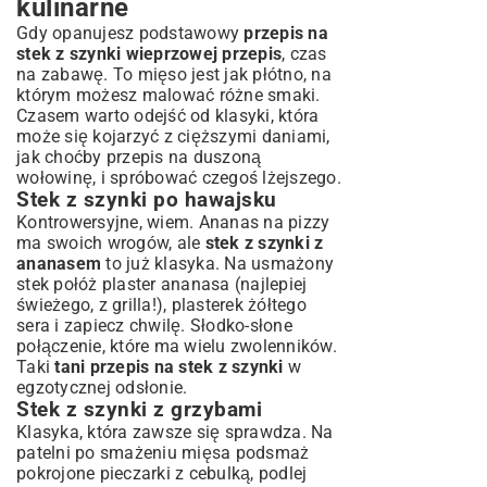
kulinarne
Gdy opanujesz podstawowy
przepis na
stek z szynki wieprzowej przepis
, czas
na zabawę. To mięso jest jak płótno, na
którym możesz malować różne smaki.
Czasem warto odejść od klasyki, która
może się kojarzyć z cięższymi daniami,
jak choćby
przepis na duszoną
wołowinę
, i spróbować czegoś lżejszego.
Stek z szynki po hawajsku
Kontrowersyjne, wiem. Ananas na pizzy
ma swoich wrogów, ale
stek z szynki z
ananasem
to już klasyka. Na usmażony
stek połóż plaster ananasa (najlepiej
świeżego, z grilla!), plasterek żółtego
sera i zapiecz chwilę. Słodko-słone
połączenie, które ma wielu zwolenników.
Taki
tani przepis na stek z szynki
w
egzotycznej odsłonie.
Stek z szynki z grzybami
Klasyka, która zawsze się sprawdza. Na
patelni po smażeniu mięsa podsmaż
pokrojone pieczarki z cebulką, podlej