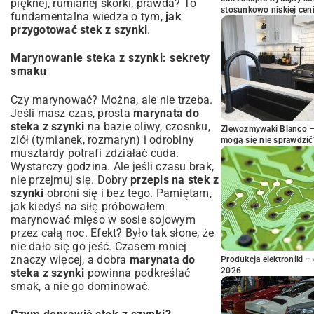
pięknej, rumianej skórki, prawda? To
stosunkowo niskiej cen
fundamentalna wiedza o tym,
jak
przygotować stek z szynki
.
Marynowanie steka z szynki: sekrety
smaku
Czy marynować? Można, ale nie trzeba.
Jeśli masz czas, prosta
marynata do
steka z szynki
na bazie oliwy, czosnku,
Zlewozmywaki Blanco – 
ziół (tymianek, rozmaryn) i odrobiny
mogą się nie sprawdzić
musztardy potrafi zdziałać cuda.
Wystarczy godzina. Ale jeśli czasu brak,
nie przejmuj się. Dobry
przepis na stek z
szynki
obroni się i bez tego. Pamiętam,
jak kiedyś na siłę próbowałem
marynować mięso w sosie sojowym
przez całą noc. Efekt? Było tak słone, że
nie dało się go jeść. Czasem mniej
znaczy więcej, a dobra
marynata do
Produkcja elektroniki – 
2026
steka z szynki
powinna podkreślać
smak, a nie go dominować.