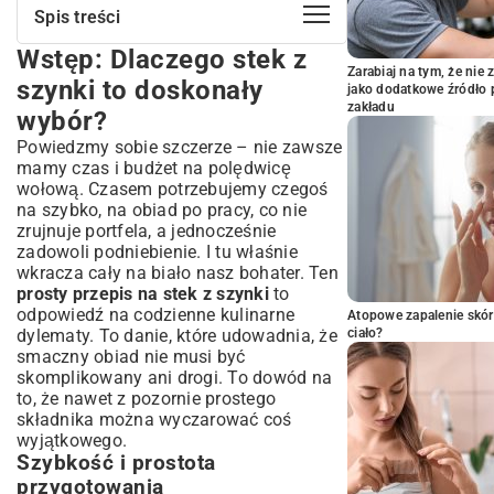
Spis treści
Wstęp: Dlaczego stek z
Wstęp: Dlaczego stek z szynki to
Zarabiaj na tym, że ni
doskonały wybór?
szynki to doskonały
jako dodatkowe źródło 
Szybkość i prostota przygotowania
zakładu
wybór?
Uniwersalność i walory smakowe
Powiedzmy sobie szczerze – nie zawsze
Krok po kroku: Jak wybrać i
mamy czas i budżet na polędwicę
przygotować idealny stek z szynki?
wołową. Czasem potrzebujemy czegoś
Wybór odpowiedniego kawałka mięsa
na szybko, na obiad po pracy, co nie
Przygotowanie steka przed obróbką
zrujnuje portfela, a jednocześnie
zadowoli podniebienie. I tu właśnie
Metody smażenia steka z szynki: Od
wkracza cały na biało nasz bohater. Ten
patelni po grill
prosty przepis na stek z szynki
to
Smażenie na patelni: klasyka gatunku
odpowiedź na codzienne kulinarne
Atopowe zapalenie skór
Grillowanie steka z szynki: dymny aromat
dylematy. To danie, które udowadnia, że
ciało?
Pieczenie steka z szynki: alternatywne
smaczny obiad nie musi być
podejście
skomplikowany ani drogi. To dowód na
Pomysły na dodatki i sosy do steka z
to, że nawet z pozornie prostego
szynki
składnika można wyczarować coś
wyjątkowego.
Warzywa i sałatki: idealne towarzystwo
Szybkość i prostota
Proste sosy, które podbiją smak
przygotowania