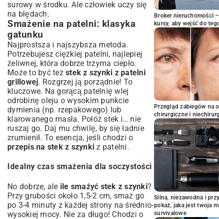
surowy w środku. Ale człowiek uczy się
na błędach.
Broker nieruchomości – 
Smażenie na patelni: klasyka
kursy, aby wejść do teg
gatunku
Najprostsza i najszybsza metoda.
Potrzebujesz ciężkiej patelni, najlepiej
żeliwnej, która dobrze trzyma ciepło.
Może to być też
stek z szynki z patelni
grillowej
. Rozgrzej ją porządnie! To
kluczowe. Na gorącą patelnię wlej
odrobinę oleju o wysokim punkcie
Przegląd zabiegów na 
dymienia (np. rzepakowego) lub
chirurgiczne i niechirur
klarowanego masła. Połóż stek i… nie
ruszaj go. Daj mu chwilę, by się ładnie
zrumienił. To esencja, jeśli chodzi o
przepis na stek z szynki
z patelni.
Idealny czas smażenia dla soczystości
No dobrze, ale
ile smażyć stek z szynki
?
Przy grubości około 1,5-2 cm, smaż go
Silna, niezawodna i pr
po 3-4 minuty z każdej strony na średnio-
pokaż, jaka jest twoja 
wysokiej mocy. Nie za długo! Chodzi o
survivalowe