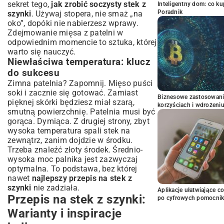
sekret tego,
jak zrobić soczysty stek z
Inteligentny dom: co k
Poradnik
szynki
. Używaj stopera, nie smaż „na
oko”, dopóki nie nabierzesz wprawy.
Zdejmowanie mięsa z patelni w
odpowiednim momencie to sztuka, której
warto się nauczyć.
Niewłaściwa temperatura: klucz
do sukcesu
Zimna patelnia? Zapomnij. Mięso puści
soki i zacznie się gotować. Zamiast
Biznesowe zastosowani
pięknej skórki będziesz miał szarą,
korzyściach i wdrożeni
smutną powierzchnię. Patelnia musi być
gorąca. Dymiąca. Z drugiej strony, zbyt
wysoka temperatura spali stek na
zewnątrz, zanim dojdzie w środku.
Trzeba znaleźć złoty środek. Średnio-
wysoka moc palnika jest zazwyczaj
optymalna. To podstawa, bez której
nawet
najlepszy przepis na stek z
szynki
nie zadziała.
Aplikacje ułatwiające c
Przepis na stek z szynki:
po cyfrowych pomocni
Warianty i inspiracje