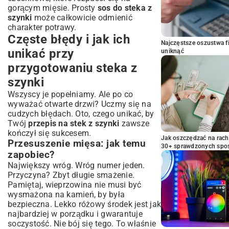
gorącym mięsie. Prosty
sos do steka z
szynki
może całkowicie odmienić
charakter potrawy.
Częste błędy i jak ich
Najczęstsze oszustwa f
unikać przy
uniknąć
przygotowaniu steka z
szynki
Wszyscy je popełniamy. Ale po co
wyważać otwarte drzwi? Uczmy się na
cudzych błędach. Oto, czego unikać, by
Twój
przepis na stek z szynki
zawsze
kończył się sukcesem.
Jak oszczędzać na rac
Przesuszenie mięsa: jak temu
30+ sprawdzonych sp
zapobiec?
Największy wróg. Wróg numer jeden.
Przyczyna? Zbyt długie smażenie.
Pamiętaj, wieprzowina nie musi być
wysmażona na kamień, by była
bezpieczna. Lekko różowy środek jest jak
najbardziej w porządku i gwarantuje
soczystość. Nie bój się tego. To właśnie