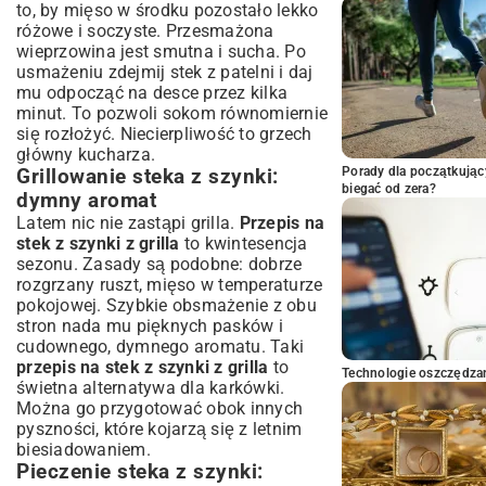
to, by mięso w środku pozostało lekko
różowe i soczyste. Przesmażona
wieprzowina jest smutna i sucha. Po
usmażeniu zdejmij stek z patelni i daj
mu odpocząć na desce przez kilka
minut. To pozwoli sokom równomiernie
się rozłożyć. Niecierpliwość to grzech
główny kucharza.
Porady dla początkując
Grillowanie steka z szynki:
biegać od zera?
dymny aromat
Latem nic nie zastąpi grilla.
Przepis na
stek z szynki z grilla
to kwintesencja
sezonu. Zasady są podobne: dobrze
rozgrzany ruszt, mięso w temperaturze
pokojowej. Szybkie obsmażenie z obu
stron nada mu pięknych pasków i
cudownego, dymnego aromatu. Taki
przepis na stek z szynki z grilla
to
Technologie oszczędzan
świetna alternatywa dla karkówki.
Można go przygotować obok innych
pyszności, które kojarzą się z letnim
biesiadowaniem.
Pieczenie steka z szynki: