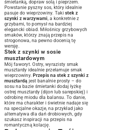
śmietanką, dopraw solą i pieprzem.
Powstanie pyszny sos, który idealnie
pasuje do wieprzowiny. Taki
stek z
szynki z warzywami
, a konkretnie z
grzybami, to pomysł na bardziej
elegancki obiad. Miłośnicy grzybowych
smaków, którzy znają
przepis na
strogonowa
, na pewno docenią tę
wersję.
Stek z szynki w sosie
musztardowym
Mój faworyt. Ostry, wyrazisty smak
musztardy idealnie przełamuje smak
wieprzowiny.
Przepis na stek z szynki z
musztardą
jest banalnie prosty – do
sosu na bazie śmietanki dodaj łyżkę
ostrej musztardy (dijon lub sarepskiej) i
odrobinę miodu dla balansu. To danie,
które ma charakter i świetnie nadaje się
na specjalne okazje, na przykład jako
alternatywa dla dań drobiowych, gdy
szukasz inspiracji na
przepis na
romantyczną kolację
.