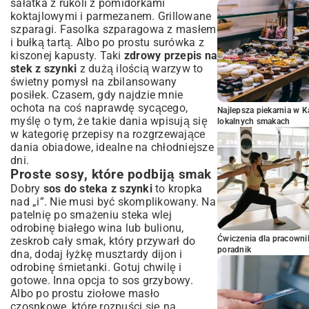
sałatka z rukoli z pomidorkami
koktajlowymi i parmezanem. Grillowane
szparagi. Fasolka szparagowa z masłem
i bułką tartą. Albo po prostu surówka z
kiszonej kapusty. Taki
zdrowy przepis na
stek z szynki
z dużą ilością warzyw to
świetny pomysł na zbilansowany
posiłek. Czasem, gdy najdzie mnie
ochota na coś naprawdę sycącego,
Najlepsza piekarnia w 
myślę o tym, że takie dania wpisują się
lokalnych smakach
w kategorię
przepisy na rozgrzewające
dania obiadowe
, idealne na chłodniejsze
dni.
Proste sosy, które podbiją smak
Dobry
sos do steka z szynki
to kropka
nad „i”. Nie musi być skomplikowany. Na
patelnię po smażeniu steka wlej
odrobinę białego wina lub bulionu,
Ćwiczenia dla pracown
zeskrob cały smak, który przywarł do
poradnik
dna, dodaj łyżkę musztardy dijon i
odrobinę śmietanki. Gotuj chwilę i
gotowe. Inna opcja to sos grzybowy.
Albo po prostu ziołowe masło
czosnkowe, które rozpuści się na