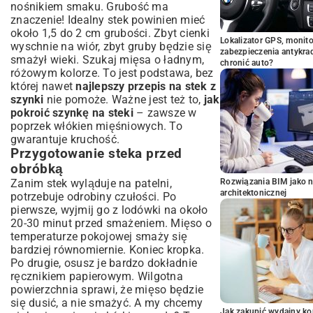
nośnikiem smaku. Grubość ma
znaczenie! Idealny stek powinien mieć
około 1,5 do 2 cm grubości. Zbyt cienki
Lokalizator GPS, monito
wyschnie na wiór, zbyt gruby będzie się
zabezpieczenia antykra
smażył wieki. Szukaj mięsa o ładnym,
chronić auto?
różowym kolorze. To jest podstawa, bez
której nawet
najlepszy przepis na stek z
szynki
nie pomoże. Ważne jest też to,
jak
pokroić szynkę na steki
– zawsze w
poprzek włókien mięśniowych. To
gwarantuje kruchość.
Przygotowanie steka przed
obróbką
Zanim stek wyląduje na patelni,
Rozwiązania BIM jako n
architektonicznej
potrzebuje odrobiny czułości. Po
pierwsze, wyjmij go z lodówki na około
20-30 minut przed smażeniem. Mięso o
temperaturze pokojowej smaży się
bardziej równomiernie. Koniec kropka.
Po drugie, osusz je bardzo dokładnie
ręcznikiem papierowym. Wilgotna
powierzchnia sprawi, że mięso będzie
się dusić, a nie smażyć. A my chcemy
Jak zakupić wydajny ko