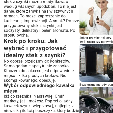
stek z szynki
można modyfikować
według własnych upodobań. To nie jest
danie, które zamyka nas w sztywnych
ramach. To raczej zaproszenie do
kuchennej improwizacji. A smak? Dobrze
przygotowany stek z szynki jest
soczysty, delikatny i pełen aromatu. Po
prostu pycha.
Sekret promiennej cery,
Krok po kroku: Jak
Twój najlepszy sprzymi
wybrać i przygotować
idealny stek z szynki?
No dobrze, przejdźmy do konkretów.
Samo gadanie apetytu nie zaspokoi.
Kluczem do sukcesu jest odpowiednie
mięso i kilka prostych kroków. Nic
skomplikowanego, obiecuję.
Wybór odpowiedniego kawałka
Bezpieczne metody trans
mięsa
Idź do rzeźnika. Naprawdę. Omiń
markety, jeśli możesz. Poproś o ładny
kawałek szynki wieprzowej, najlepiej z
niewielką ilością tłuszczyku, który będzie