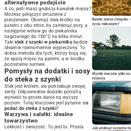
alternatywne podejście
A co, jeśli masz grubszy kawałek mięsa?
Możesz połączyć smażenie z
pieczeniem. Obsmaż stek krótko na
Bambi status związku 
życiu miłosnym?
patelni z obu stron, by zamknąć pory, a
następnie wstaw go do piekarnika
nagrzanego do 180°C na kilka minut.
Taki
stek z szynki w piekarniku
będzie
idealnie równomiernie wypieczony. To
dobra metoda dla tych, którzy boją się,
że spalą mięso na patelni, a w środku
pozostanie surowe.
Pomysły na dodatki i sosy
Wyniki meczów piłki noż
do steka z szynki
Historia
Stek jest królem, ale potrzebuje swojej
świty. Odpowiednie dodatki potrafią
wynieść to proste danie na wyższy
poziom. Tutaj kluczowe jest pytanie:
co
podać do steka z szynki
?
Warzywa i sałatki: idealne
towarzystwo
Lekkość i świeżość. To jest to. Prosta
Jak uniknąć oszustw h