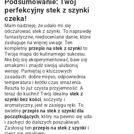
Podsumowanie: Twój
perfekcyjny stek z szynki
czeka!
Mam nadzieję, że udało mi się
odczarować stek z szynki. To naprawdę
fantastyczne, niedoceniane danie, które
zasługuje na więcej uwagi. Ten
kompletny
przepis na stek z szynki
to
Twoja mapa do kulinarnego sukcesu.
Nie bój się eksperymentować, baw się
smakami i znajdź swoją ulubioną
wersję. Pamiętaj o kluczowych
zasadach: dobre mięso, odpowiednia
temperatura i krótki czas smażenia.
Reszta to już czysta przyjemność. A
teraz do kuchni! Twój idealny
stek z
szynki bez kości
, soczysty i
aromatyczny, jest w zasięgu ręki. To
świetny
przepis na stek z szynki dla
początkujących
, który na pewno się uda
i zachęci do dalszych poszukiwań.
Zastosuj ten
przepis na stek z szynki
i
ciesz się smakiem.