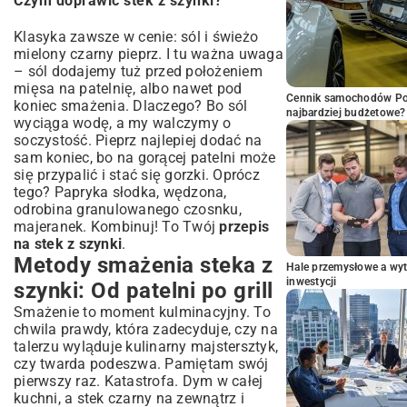
Czym doprawić stek z szynki?
Klasyka zawsze w cenie: sól i świeżo
mielony czarny pieprz. I tu ważna uwaga
– sól dodajemy tuż przed położeniem
mięsa na patelnię, albo nawet pod
Cennik samochodów Por
koniec smażenia. Dlaczego? Bo sól
najbardziej budżetowe?
wyciąga wodę, a my walczymy o
soczystość. Pieprz najlepiej dodać na
sam koniec, bo na gorącej patelni może
się przypalić i stać się gorzki. Oprócz
tego? Papryka słodka, wędzona,
odrobina granulowanego czosnku,
majeranek. Kombinuj! To Twój
przepis
na stek z szynki
.
Metody smażenia steka z
Hale przemysłowe a wyt
inwestycji
szynki: Od patelni po grill
Smażenie to moment kulminacyjny. To
chwila prawdy, która zadecyduje, czy na
talerzu wyląduje kulinarny majstersztyk,
czy twarda podeszwa. Pamiętam swój
pierwszy raz. Katastrofa. Dym w całej
kuchni, a stek czarny na zewnątrz i