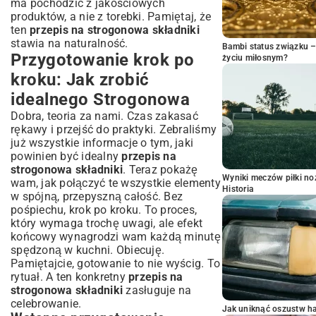
ma pochodzić z jakościowych
produktów, a nie z torebki. Pamiętaj, że
ten
przepis na strogonowa składniki
stawia na naturalność.
Bambi status związku 
Przygotowanie krok po
życiu miłosnym?
kroku: Jak zrobić
idealnego Strogonowa
Dobra, teoria za nami. Czas zakasać
rękawy i przejść do praktyki. Zebraliśmy
już wszystkie informacje o tym, jaki
powinien być idealny
przepis na
strogonowa składniki
. Teraz pokażę
Wyniki meczów piłki noż
wam, jak połączyć te wszystkie elementy
Historia
w spójną, przepyszną całość. Bez
pośpiechu, krok po kroku. To proces,
który wymaga trochę uwagi, ale efekt
końcowy wynagrodzi wam każdą minutę
spędzoną w kuchni. Obiecuję.
Pamiętajcie, gotowanie to nie wyścig. To
rytuał. A ten konkretny
przepis na
strogonowa składniki
zasługuje na
celebrowanie.
Jak uniknąć oszustw h