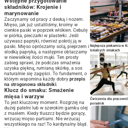
Wstępne przygotowanie
składników: Krojenie i
marynowanie
Zaczynamy od pracy z deską i nożem.
Mięso, jak już ustaliliśmy, kroimy w
cienkie paski w poprzek włókien. Cebulę
w piórka, pieczarki w plasterki. Jeśli
używasz papryki, również pokrój ją w
paski. Mięso oprószamy solą, pieprzem i
Najlepsza piekarnia w 
lokalnych smakach
słodką papryką, a następnie obtaczamy
w niewielkiej ilości mąki. Ten prosty
zabieg sprawi, że podczas smażenia
uzyska piękną, rumianą skórkę, a sos
naturalnie się zagęści. To fundament, o
którym wspomina każdy dobry
przepis
na strogonowa składniki
.
Klucz do smaku: Smażenie
mięsa i warzyw
Ćwiczenia dla pracown
To jest kluczowy moment. Rozgrzej na
poradnik
dużej patelni lub w szerokim garnku olej
z masłem. Kiedy tłuszcz będzie gorący,
wrzucaj mięso partiami. Nie wrzucaj
wszystkiego na raz! To kardynalny błąd.