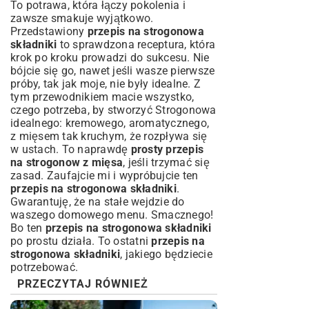
To potrawa, która łączy pokolenia i
zawsze smakuje wyjątkowo.
Przedstawiony
przepis na strogonowa
składniki
to sprawdzona receptura, która
krok po kroku prowadzi do sukcesu. Nie
bójcie się go, nawet jeśli wasze pierwsze
próby, tak jak moje, nie były idealne. Z
tym przewodnikiem macie wszystko,
czego potrzeba, by stworzyć Strogonowa
idealnego: kremowego, aromatycznego,
z mięsem tak kruchym, że rozpływa się
w ustach. To naprawdę
prosty przepis
na strogonow z mięsa
, jeśli trzymać się
zasad. Zaufajcie mi i wypróbujcie ten
przepis na strogonowa składniki
.
Gwarantuję, że na stałe wejdzie do
waszego domowego menu. Smacznego!
Bo ten
przepis na strogonowa składniki
po prostu działa. To ostatni
przepis na
strogonowa składniki
, jakiego będziecie
potrzebować.
PRZECZYTAJ RÓWNIEŻ