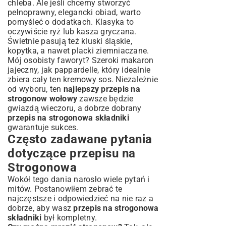
chleba. Ale jeśli chcemy stworzyć
pełnoprawny, elegancki obiad, warto
pomyśleć o dodatkach. Klasyka to
oczywiście ryż lub kasza gryczana.
Świetnie pasują też kluski śląskie,
kopytka, a nawet placki ziemniaczane.
Mój osobisty faworyt? Szeroki makaron
jajeczny, jak pappardelle, który idealnie
zbiera cały ten kremowy sos. Niezależnie
od wyboru, ten
najlepszy przepis na
strogonow wołowy
zawsze będzie
gwiazdą wieczoru, a dobrze dobrany
przepis na strogonowa składniki
gwarantuje sukces.
Często zadawane pytania
dotyczące przepisu na
Strogonowa
Wokół tego dania narosło wiele pytań i
mitów. Postanowiłem zebrać te
najczęstsze i odpowiedzieć na nie raz a
dobrze, aby wasz
przepis na strogonowa
składniki
był kompletny.