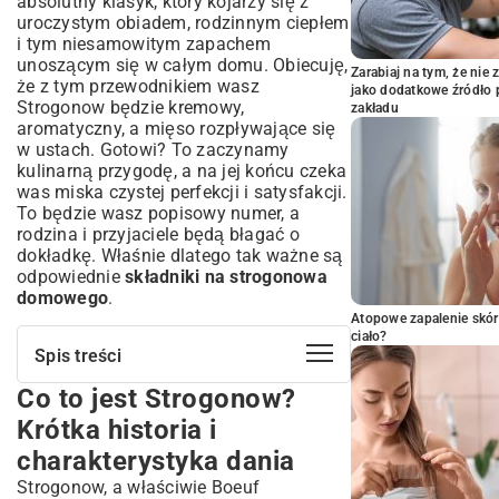
absolutny klasyk, który kojarzy się z
uroczystym obiadem, rodzinnym ciepłem
i tym niesamowitym zapachem
unoszącym się w całym domu. Obiecuję,
Zarabiaj na tym, że ni
że z tym przewodnikiem wasz
jako dodatkowe źródło 
Strogonow będzie kremowy,
zakładu
aromatyczny, a mięso rozpływające się
w ustach. Gotowi? To zaczynamy
kulinarną przygodę, a na jej końcu czeka
was miska czystej perfekcji i satysfakcji.
To będzie wasz popisowy numer, a
rodzina i przyjaciele będą błagać o
dokładkę. Właśnie dlatego tak ważne są
odpowiednie
składniki na strogonowa
domowego
.
Atopowe zapalenie skór
ciało?
Spis treści
Co to jest Strogonow?
Co to jest Strogonow? Krótka historia i
charakterystyka dania
Krótka historia i
Niezbędne składniki do przygotowania
charakterystyka dania
tradycyjnego Strogonowa
Strogonow, a właściwie Boeuf
Wybór mięsa: Jaka wołowina będzie