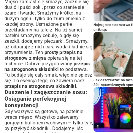
Mięso zamiast się smażyć, zacznie się
dusić i puści soki, przez co stanie się
szare i twarde. Smażymy krótko, na
dużym ogniu, tylko do zrumienienia z
każdej strony. Usmażone partie
Najczęstsze oszustwa f
przekładamy na talerz. Na tej samej
uniknąć
patelni smażymy cebulę, a gdy się
zeszkli, dodajemy pieczarki. Smażymy,
aż odparuje z nich cała woda i ładnie się
przyrumienią. Ten
prosty przepis na
strogonow z mięsa
opiera się na tej
technice. Dobrze przygotowany
przepis
na strogonowa składniki
to podstawa.
Tu buduje się cały smak, więc nie spiesz
się. To esencja tego, co zawiera nasz
Jak oszczędzać na rac
30+ sprawdzonych sp
przepis na strogonowa składniki
.
Duszenie i zagęszczanie sosu:
Osiąganie perfekcyjnej
konsystencji
Gdy warzywa są gotowe, na patelnię
wraca mięso. Wszystko zalewamy
gorącym bulionem wołowym – tylko tyle,
by przykryć składniki. Dodajemy liść