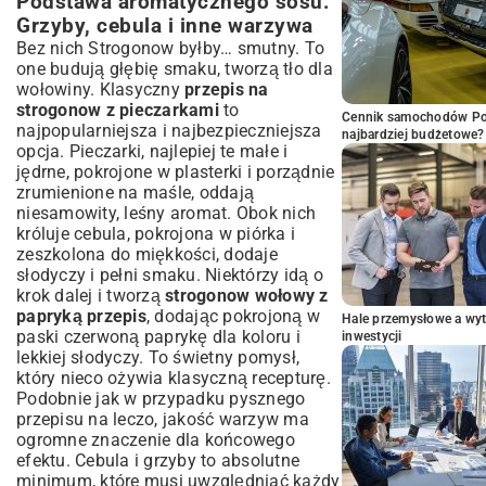
Podstawa aromatycznego sosu:
Grzyby, cebula i inne warzywa
Bez nich Strogonow byłby… smutny. To
one budują głębię smaku, tworzą tło dla
wołowiny. Klasyczny
przepis na
strogonow z pieczarkami
to
Cennik samochodów Por
najpopularniejsza i najbezpieczniejsza
najbardziej budżetowe?
opcja. Pieczarki, najlepiej te małe i
jędrne, pokrojone w plasterki i porządnie
zrumienione na maśle, oddają
niesamowity, leśny aromat. Obok nich
króluje cebula, pokrojona w piórka i
zeszkolona do miękkości, dodaje
słodyczy i pełni smaku. Niektórzy idą o
krok dalej i tworzą
strogonow wołowy z
papryką przepis
, dodając pokrojoną w
Hale przemysłowe a wyt
paski czerwoną paprykę dla koloru i
inwestycji
lekkiej słodyczy. To świetny pomysł,
który nieco ożywia klasyczną recepturę.
Podobnie jak w przypadku pysznego
przepisu na leczo
, jakość warzyw ma
ogromne znaczenie dla końcowego
efektu. Cebula i grzyby to absolutne
minimum, które musi uwzględniać każdy