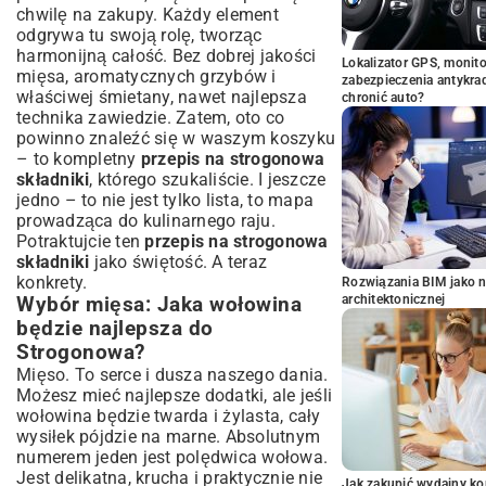
chwilę na zakupy. Każdy element
odgrywa tu swoją rolę, tworząc
harmonijną całość. Bez dobrej jakości
Lokalizator GPS, monito
mięsa, aromatycznych grzybów i
zabezpieczenia antykra
właściwej śmietany, nawet najlepsza
chronić auto?
technika zawiedzie. Zatem, oto co
powinno znaleźć się w waszym koszyku
– to kompletny
przepis na strogonowa
składniki
, którego szukaliście. I jeszcze
jedno – to nie jest tylko lista, to mapa
prowadząca do kulinarnego raju.
Potraktujcie ten
przepis na strogonowa
składniki
jako świętość. A teraz
konkrety.
Rozwiązania BIM jako n
architektonicznej
Wybór mięsa: Jaka wołowina
będzie najlepsza do
Strogonowa?
Mięso. To serce i dusza naszego dania.
Możesz mieć najlepsze dodatki, ale jeśli
wołowina będzie twarda i żylasta, cały
wysiłek pójdzie na marne. Absolutnym
numerem jeden jest polędwica wołowa.
Jest delikatna, krucha i praktycznie nie
Jak zakupić wydajny ko