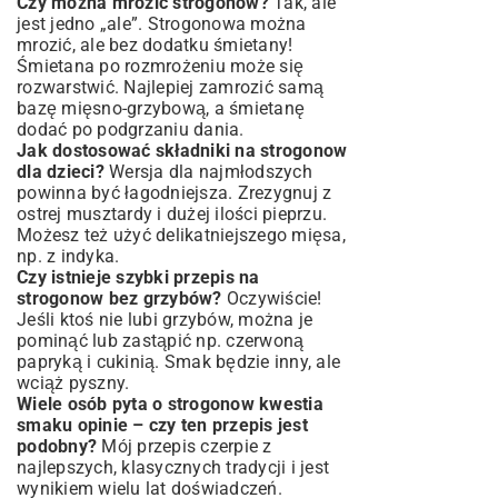
Czy można mrozić strogonow?
Tak, ale
jest jedno „ale”. Strogonowa można
mrozić, ale bez dodatku śmietany!
Śmietana po rozmrożeniu może się
rozwarstwić. Najlepiej zamrozić samą
bazę mięsno-grzybową, a śmietanę
dodać po podgrzaniu dania.
Jak dostosować składniki na strogonow
dla dzieci?
Wersja dla najmłodszych
powinna być łagodniejsza. Zrezygnuj z
ostrej musztardy i dużej ilości pieprzu.
Możesz też użyć delikatniejszego mięsa,
np. z indyka.
Czy istnieje szybki przepis na
strogonow bez grzybów?
Oczywiście!
Jeśli ktoś nie lubi grzybów, można je
pominąć lub zastąpić np. czerwoną
papryką i cukinią. Smak będzie inny, ale
wciąż pyszny.
Wiele osób pyta o strogonow kwestia
smaku opinie – czy ten przepis jest
podobny?
Mój przepis czerpie z
najlepszych, klasycznych tradycji i jest
wynikiem wielu lat doświadczeń.