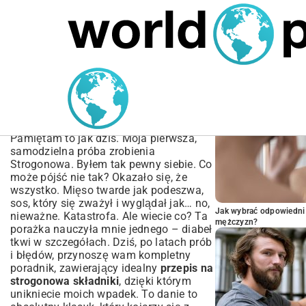
MARIUSZ ŁAMAGA
04.10.2025
SPORT
POPULARNE A
Przepis na Strogonowa
Składniki – Jak Zrobić
Idealny Sos?
Pamiętam to jak dziś. Moja pierwsza,
samodzielna próba zrobienia
Strogonowa. Byłem tak pewny siebie. Co
może pójść nie tak? Okazało się, że
wszystko. Mięso twarde jak podeszwa,
sos, który się zważył i wyglądał jak… no,
Jak wybrać odpowiedni 
nieważne. Katastrofa. Ale wiecie co? Ta
mężczyzn?
porażka nauczyła mnie jednego – diabeł
tkwi w szczegółach. Dziś, po latach prób
i błędów, przynoszę wam kompletny
poradnik, zawierający idealny
przepis na
strogonowa składniki
, dzięki którym
unikniecie moich wpadek. To danie to