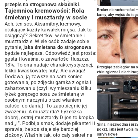
przepis na strogonowa składniki
.
Tajemnica kremowości: Rola
Broker nieruchomości – 
kursy, aby wejść do teg
śmietany i musztardy w sosie
Ach, ten sos. Aksamitny, kremowy,
otulający każdy kawałek mięsa. Jak to
osiągnąć? Sekret tkwi w śmietanie i
musztardzie. Wiele osób zadaje sobie
pytanie,
jaka śmietana do strogonowa
będzie najlepsza. Odpowiedź jest prosta:
gęsta i kwaśna, o zawartości tłuszczu
18%. To ona nadaje charakterystycznej,
Przegląd zabiegów na 
lekko kwaskowatej nuty. Ale uwaga!
chirurgiczne i niechirur
Dodawaj ją zawsze na sam koniec
gotowania, po zdjęciu garnka z ognia i
zahartowaniu (czyli wymieszaniu kilku
łyżek gorącego sosu ze śmietaną w
osobnym naczyniu przed wlaniem
całości do dania). To zapobiegnie jej
zważeniu. A musztarda? Łyżeczka
dobrej, ostrej musztardy Dijon to kropka
nad „i”. Podbija smak, dodaje pikanterii i
Silna, niezawodna i pr
sprawia, że sos staje się bardziej
pokaż, jaka jest twoja 
złożony. Właśnie tak, oto cały sekret na
survivalowe