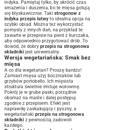
indyka. Pamiętaj tylko, by skrócić czas
smażenia i duszenia, bo te mięsa gotują
się błyskawicznie. Taki
strogonow z
indyka przepis łatwy
to idealna opcja na
szybki obiad. Można też wykorzystać
pomysły z innych dań, na przykład te
zawarte w
przepisie na pierś z kurczaka
,
aby odpowiednio przygotować drób. To
dowód, że dobry
przepis na strogonowa
składniki
jest uniwersalny.
Wersja wegetariańska: Smak bez
mięsa
A co dla wegetarian? Proszę bardzo!
Zamiast mięsa użyj boczniaków lub
grzybów portobello. Ich mięsista
struktura świetnie imituje wołowinę.
Pokrój je w grube paski, porządnie
obsmaż na maśle i dalej postępuj
zgodnie z przepisem. Efekt jest
naprawdę zaskakujący i pyszny, a
wegetariański
przepis na strogonowa
składniki
z pewnością zadowoli
każdego.