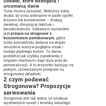
Dodatki, które wzbogacą i
urozmaicą danie
Tutaj można zaszaleć. Niektórzy lubią
dodać do sosu pokrojone w paski ogórki
kiszone lub konserwowe – dodają
świetnej, chrupiącej tekstury i
kwaskowatości. Ciekawym wariantem
jest
przepis na strogonow z
koncentratem pomidorowym
, gdzie
łyżka koncentratu dodana na etapie
smażenia warzyw pogłębia smak i
nadaje pięknego koloru. To danie,
podobnie jak
szybka zapiekanka z
mięsem mielonym
, daje duże pole do
personalizacji. A to wszystko bazując na
jednym, uniwersalnym przepisie na
strogonowa składniki.
Z czym podawać
Strogonowa? Propozycje
serwowania
Strogonow jest tak dobry, że smakuje
wyśmienicie nawet z kromką świeżego