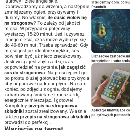
laurowy i ziele angielskie.
Inteligentny dom: co k
Doprowadzamy do wrzenia, a następnie
Poradnik
zmniejszamy ogień, przykrywamy i
dusimy. No właśnie,
ile dusić wołowinę
na strogonow
? To zależy od jakości
mięsa. W przypadku polędwicy
wystarczy 15-20 minut. Jeśli używasz
innego cięcia, czas może wydłużyć się
do 40-60 minut. Trzeba sprawdzać! Gdy
mięso jest już idealnie miękkie, sos
powinien być już nieco zredukowany.
Biznesowe zastosowani
Jeśli wciąż jest zbyt rzadki, czas
korzyściach i wdrożeni
odpowiedzieć na pytanie,
jak zagęścić
sos do strogonowa
. Najprościej jest go
po prostu dłużej gotować bez przykrycia,
aby odparował nadmiar płynu. Na sam
koniec, po zdjęciu z ognia, dodajemy
zahartowaną śmietanę i musztardę,
energicznie mieszając. I gotowe!
Kompletny
przepis na strogonowa
Aplikacje ułatwiające c
składniki
został zrealizowany. Właśnie
po cyfrowych pomocni
tak ten
przepis na strogonowa składniki
prowadzi do perfekcji.
Wariacje na temat