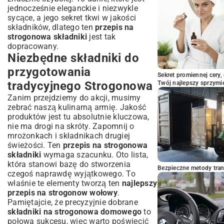
Często zadawane pytania dotyczące
jednocześnie eleganckie i niezwykle
przepisu na Strogonowa
sycące, a jego sekret tkwi w jakości
Podsumowanie: Dlaczego Strogonow to
składników, dlatego ten
przepis na
danie, które musisz wypróbować?
strogonowa składniki
jest tak
dopracowany.
Niezbędne składniki do
przygotowania
Sekret promiennej cery,
tradycyjnego Strogonowa
Twój najlepszy sprzymi
Zanim przejdziemy do akcji, musimy
zebrać naszą kulinarną armię. Jakość
produktów jest tu absolutnie kluczowa,
nie ma drogi na skróty. Zapomnij o
mrożonkach i składnikach drugiej
świeżości. Ten
przepis na strogonowa
składniki
wymaga szacunku. Oto lista,
która stanowi bazę do stworzenia
Bezpieczne metody trans
czegoś naprawdę wyjątkowego. To
właśnie te elementy tworzą ten
najlepszy
przepis na strogonow wołowy
.
Pamiętajcie, że precyzyjnie dobrane
składniki na strogonowa domowego
to
połowa sukcesu, więc warto poświęcić