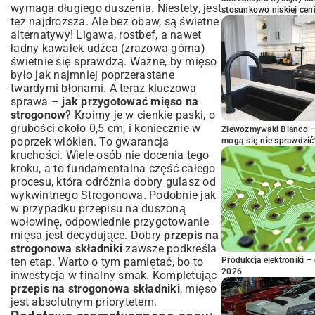
wymaga długiego duszenia. Niestety, jest
stosunkowo niskiej cen
też najdroższa. Ale bez obaw, są świetne
alternatywy! Ligawa, rostbef, a nawet
ładny kawałek udźca (zrazowa górna)
świetnie się sprawdzą. Ważne, by mięso
było jak najmniej poprzerastane
twardymi błonami. A teraz kluczowa
sprawa –
jak przygotować mięso na
strogonow
? Kroimy je w cienkie paski, o
grubości około 0,5 cm, i koniecznie w
Zlewozmywaki Blanco – 
poprzek włókien. To gwarancja
mogą się nie sprawdzić
kruchości. Wiele osób nie docenia tego
kroku, a to fundamentalna część całego
procesu, która odróżnia dobry gulasz od
wykwintnego Strogonowa. Podobnie jak
w przypadku
przepisu na duszoną
wołowinę
, odpowiednie przygotowanie
mięsa jest decydujące. Dobry
przepis na
strogonowa składniki
zawsze podkreśla
ten etap. Warto o tym pamiętać, bo to
Produkcja elektroniki – 
2026
inwestycja w finalny smak. Kompletując
przepis na strogonowa składniki
, mięso
jest absolutnym priorytetem.