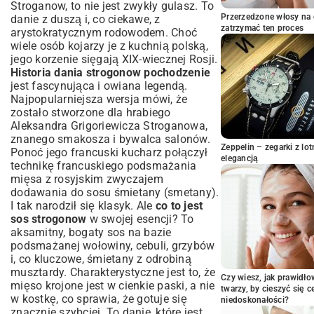
Stroganow, to nie jest zwykły gulasz. To
najlepsza do Strogonowa?
Przerzedzone włosy na 
danie z duszą i, co ciekawe, z
Podstawa aromatycznego sosu: Grzyby,
zatrzymać ten proces
arystokratycznym rodowodem. Choć
cebula i inne warzywa
wiele osób kojarzy je z kuchnią polską,
Tajemnica kremowości: Rola śmietany i
jego korzenie sięgają XIX-wiecznej Rosji.
musztardy w sosie
Historia dania strogonow pochodzenie
Przyprawy, które podkreślą głębię smaku
jest fascynująca i owiana legendą.
Przygotowanie krok po kroku: Jak zrobić
Najpopularniejsza wersja mówi, że
idealnego Strogonowa
zostało stworzone dla hrabiego
Aleksandra Grigoriewicza Stroganowa,
Wstępne przygotowanie składników:
Krojenie i marynowanie
znanego smakosza i bywalca salonów.
Zeppelin – zegarki z l
Ponoć jego francuski kucharz połączył
Klucz do smaku: Smażenie mięsa i warzyw
elegancją
technikę francuskiego podsmażania
Duszenie i zagęszczanie sosu: Osiąganie
mięsa z rosyjskim zwyczajem
perfekcyjnej konsystencji
dodawania do sosu śmietany (smetany).
Wariacje na temat Strogonowa: Jak
I tak narodził się klasyk. Ale
co to jest
modyfikować klasyczny przepis
sos strogonow
w swojej esencji? To
Strogonow z kurczakiem lub wieprzowiną:
aksamitny, bogaty sos na bazie
Alternatywne wersje
podsmażanej wołowiny, cebuli, grzybów
Wersja wegetariańska: Smak bez mięsa
i, co kluczowe, śmietany z odrobiną
musztardy. Charakterystyczne jest to, że
Dodatki, które wzbogacą i urozmaicą danie
Czy wiesz, jak prawidł
mięso krojone jest w cienkie paski, a nie
Z czym podawać Strogonowa?
twarzy, by cieszyć się 
w kostkę, co sprawia, że gotuje się
niedoskonałości?
Propozycje serwowania
znacznie szybciej. To danie, które jest