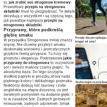
to,
jak zrobić sos strogonow kremowy
.
Prawidłowy
przepis na strogonowa
składniki
musi to uwzględniać. Te detale
decydują o wszystkim i są częścią tego,
jak powstaje najlepszy
przepis na
strogonowa składniki
.
Przyprawy, które podkreślą
głębię smaku
Porady dla początkując
W przypadku Strogonowa mniej znaczy
biegać od zera?
więcej. Nie chcemy przykryć smaku
doskonałej wołowiny i aromatycznych
grzybów feerią przypraw. Tu liczy się
prostota i elegancja. Podstawowe
jakie
przyprawy do strogonowa
to oczywiście
sól i świeżo mielony czarny pieprz. To
absolutna baza. Do tego szczypta
słodkiej papryki w proszku, która nada
pięknego koloru i delikatnego posmaku.
Technologie oszczędzan
Niektórzy dodają liść laurowy i ziele
angielskie na etapie duszenia, co jest
świetnym pomysłem na dodanie głębi. I
to w zasadzie tyle. Żadnych gotowych
mieszanek, żadnych udziwnień. Smak