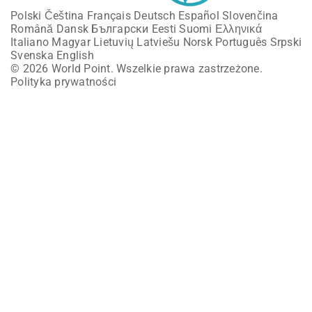
Polski
Čeština
Français
Deutsch
Español
Slovenčina
Română
Dansk
Български
Eesti
Suomi
Ελληνικά
Italiano
Magyar
Lietuvių
Latviešu
Norsk
Português
Srpski
Svenska
English
© 2026 World Point. Wszelkie prawa zastrzeżone.
Polityka prywatności