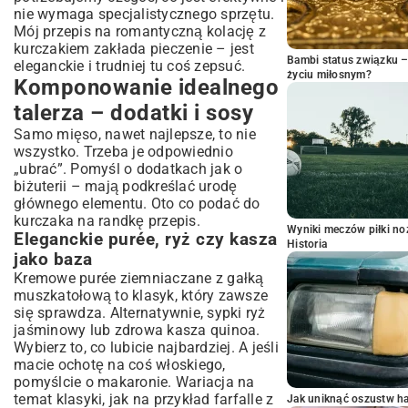
nie wymaga specjalistycznego sprzętu.
Mój przepis na romantyczną kolację z
kurczakiem zakłada pieczenie – jest
Bambi status związku 
eleganckie i trudniej tu coś zepsuć.
życiu miłosnym?
Komponowanie idealnego
talerza – dodatki i sosy
Samo mięso, nawet najlepsze, to nie
wszystko. Trzeba je odpowiednio
„ubrać”. Pomyśl o dodatkach jak o
biżuterii – mają podkreślać urodę
głównego elementu. Oto co podać do
kurczaka na randkę przepis.
Wyniki meczów piłki noż
Eleganckie purée, ryż czy kasza
Historia
jako baza
Kremowe purée ziemniaczane z gałką
muszkatołową to klasyk, który zawsze
się sprawdza. Alternatywnie, sypki ryż
jaśminowy lub zdrowa kasza quinoa.
Wybierz to, co lubicie najbardziej. A jeśli
macie ochotę na coś włoskiego,
pomyślcie o makaronie. Wariacja na
temat klasyki, jak na przykład
farfalle z
Jak uniknąć oszustw h