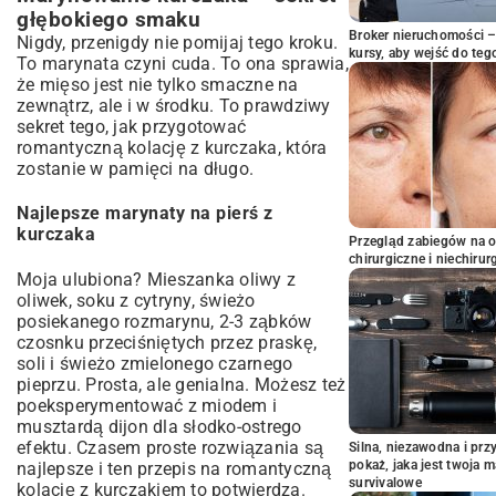
głębokiego smaku
Broker nieruchomości – 
Nigdy, przenigdy nie pomijaj tego kroku.
kursy, aby wejść do teg
To marynata czyni cuda. To ona sprawia,
że mięso jest nie tylko smaczne na
zewnątrz, ale i w środku. To prawdziwy
sekret tego, jak przygotować
romantyczną kolację z kurczaka, która
zostanie w pamięci na długo.
Najlepsze marynaty na pierś z
kurczaka
Przegląd zabiegów na 
chirurgiczne i niechirur
Moja ulubiona? Mieszanka oliwy z
oliwek, soku z cytryny, świeżo
posiekanego rozmarynu, 2-3 ząbków
czosnku przeciśniętych przez praskę,
soli i świeżo zmielonego czarnego
pieprzu. Prosta, ale genialna. Możesz też
poeksperymentować z miodem i
musztardą dijon dla słodko-ostrego
efektu. Czasem proste rozwiązania są
Silna, niezawodna i pr
pokaż, jaka jest twoja 
najlepsze i ten przepis na romantyczną
survivalowe
kolację z kurczakiem to potwierdza.