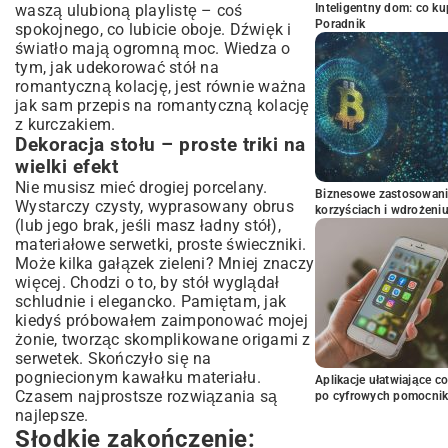
Inteligentny dom: co k
waszą ulubioną playlistę – coś
Poradnik
spokojnego, co lubicie oboje. Dźwięk i
światło mają ogromną moc. Wiedza o
tym, jak udekorować stół na
romantyczną kolację, jest równie ważna
jak sam przepis na romantyczną kolację
z kurczakiem.
Dekoracja stołu – proste triki na
wielki efekt
Nie musisz mieć drogiej porcelany.
Biznesowe zastosowani
Wystarczy czysty, wyprasowany obrus
korzyściach i wdrożeni
(lub jego brak, jeśli masz ładny stół),
materiałowe serwetki, proste świeczniki.
Może kilka gałązek zieleni? Mniej znaczy
więcej. Chodzi o to, by stół wyglądał
schludnie i elegancko. Pamiętam, jak
kiedyś próbowałem zaimponować mojej
żonie, tworząc skomplikowane origami z
serwetek. Skończyło się na
pogniecionym kawałku materiału.
Aplikacje ułatwiające c
Czasem najprostsze rozwiązania są
po cyfrowych pomocni
najlepsze.
Słodkie zakończenie: