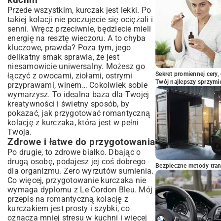
kuchni
Podsumowanie: Twoja idealna
Przede wszystkim, kurczak jest lekki. Po
romantyczna kolacja czeka!
takiej kolacji nie poczujecie się ociężali i
senni. Wręcz przeciwnie, będziecie mieli
energię na resztę wieczoru. A to chyba
kluczowe, prawda? Poza tym, jego
delikatny smak sprawia, że jest
niesamowicie uniwersalny. Możesz go
Sekret promiennej cery,
łączyć z owocami, ziołami, ostrymi
Twój najlepszy sprzymi
przyprawami, winem… Cokolwiek sobie
wymarzysz. To idealna baza dla Twojej
kreatywności i świetny sposób, by
pokazać, jak przygotować romantyczną
kolację z kurczaka, która jest w pełni
Twoja.
Zdrowe i łatwe do przygotowania
Po drugie, to zdrowe białko. Dbając o
drugą osobę, podajesz jej coś dobrego
Bezpieczne metody trans
dla organizmu. Zero wyrzutów sumienia.
Co więcej, przygotowanie kurczaka nie
wymaga dyplomu z Le Cordon Bleu. Mój
przepis na romantyczną kolację z
kurczakiem jest prosty i szybki, co
oznacza mniej stresu w kuchni i więcej