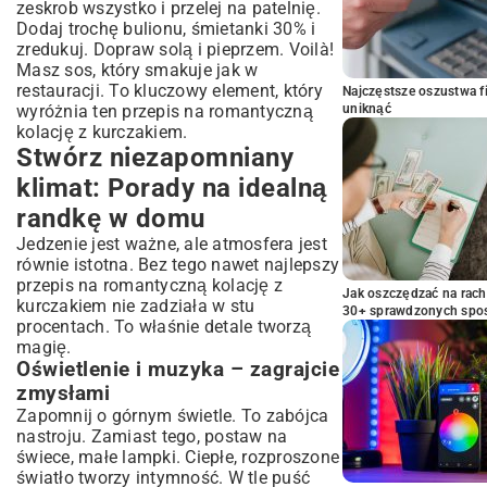
zeskrob wszystko i przelej na patelnię.
Dodaj trochę bulionu, śmietanki 30% i
zredukuj. Dopraw solą i pieprzem. Voilà!
Masz sos, który smakuje jak w
restauracji. To kluczowy element, który
Najczęstsze oszustwa f
uniknąć
wyróżnia ten przepis na romantyczną
kolację z kurczakiem.
Stwórz niezapomniany
klimat: Porady na idealną
randkę w domu
Jedzenie jest ważne, ale atmosfera jest
równie istotna. Bez tego nawet najlepszy
przepis na romantyczną kolację z
Jak oszczędzać na rac
kurczakiem nie zadziała w stu
30+ sprawdzonych sp
procentach. To właśnie detale tworzą
magię.
Oświetlenie i muzyka – zagrajcie
zmysłami
Zapomnij o górnym świetle. To zabójca
nastroju. Zamiast tego, postaw na
świece, małe lampki. Ciepłe, rozproszone
światło tworzy intymność. W tle puść