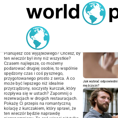
MARIUSZ ŁAMAGA
04.10.2025
SPORT
POPULARNE A
Przepis na Romantyczną
Kolację z Kurczakiem |
Idealne Danie dla Dwojga
Planujesz coś wyjątkowego? Chcesz, by
ten wieczór był inny niż wszystkie?
Czasem najlepsze, co możemy
podarować drugiej osobie, to wspólnie
spędzony czas i coś pysznego,
przygotowanego prosto z serca. A co
Jak wybrać odpowiedni 
może być lepszego niż idealnie
mężczyzn?
przyrządzony, soczysty kurczak, który
rozpływa się w ustach? Zapomnij o
rezerwacjach w drogich restauracjach.
Pokażę Ci przepis na romantyczną
kolację z kurczakiem, który sprawi, że
ten wieczór będzie naprawdę