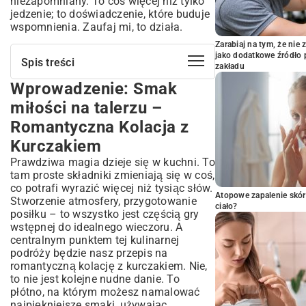
niezapomniany. To coś więcej niż tylko
jedzenie; to doświadczenie, które buduje
wspomnienia. Zaufaj mi, to działa.
Zarabiaj na tym, że ni
jako dodatkowe źródło 
Spis treści
zakładu
Wprowadzenie: Smak
Wprowadzenie: Smak miłości na talerzu
– Romantyczna Kolacja z Kurczakiem
miłości na talerzu –
Dlaczego kurczak to idealny wybór na
Romantyczna Kolacja z
romantyczną kolację?
Kurczakiem
Lekkość i uniwersalność w kuchni
Zdrowe i łatwe do przygotowania
Prawdziwa magia dzieje się w kuchni. To
tam proste składniki zmieniają się w coś,
Jak wybrać najlepsze składniki dla
co potrafi wyrazić więcej niż tysiąc słów.
wyjątkowego smaku?
Atopowe zapalenie skór
Stworzenie atmosfery, przygotowanie
Świeży kurczak – klucz do sukcesu
ciało?
posiłku – to wszystko jest częścią gry
Aromatyczne zioła i przyprawy, które
wstępnej do idealnego wieczoru. A
rozpalą zmysły
centralnym punktem tej kulinarnej
Warzywa, które dodadzą koloru i smaku
podróży będzie nasz przepis na
romantyczną kolację z kurczakiem. Nie,
Przepis na romantyczną kolację z
to nie jest kolejne nudne danie. To
kurczakiem krok po kroku
płótno, na którym możesz namalować
Marynowanie kurczaka – sekret
najpiękniejsze smaki, używając