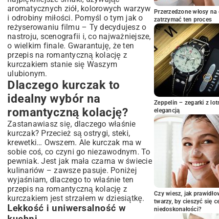
głębokiego smaku
aromatycznych ziół, kolorowych warzyw
Techniki przygotowania kurczaka:
Przerzedzone włosy na 
i odrobiny miłości. Pomyśl o tym jak o
pieczenie, smażenie czy sous-vide?
zatrzymać ten proces
reżyserowaniu filmu – Ty decydujesz o
Komponowanie idealnego talerza –
nastroju, scenografii i, co najważniejsze,
dodatki i sosy
o wielkim finale. Gwarantuję, że ten
Eleganckie purée, ryż czy kasza jako baza
przepis na romantyczną kolację z
kurczakiem stanie się Waszym
Świeże sałatki i surówki, które uzupełnią
danie
ulubionym.
Dlaczego kurczak to
Sosy, które podbiją serca
Stwórz niezapomniany klimat: Porady
idealny wybór na
Zeppelin – zegarki z l
na idealną randkę w domu
romantyczną kolację?
elegancją
Oświetlenie i muzyka – zagrajcie zmysłami
Zastanawiasz się, dlaczego właśnie
Dekoracja stołu – proste triki na wielki
kurczak? Przecież są ostrygi, steki,
efekt
krewetki… Owszem. Ale kurczak ma w
Słodkie zakończenie: Idealny deser i
sobie coś, co czyni go niezawodnym. To
dobór wina do kurczaka
pewniak. Jest jak mała czarna w świecie
Proste i szybkie desery dla dwojga
kulinariów – zawsze pasuje. Poniżej
wyjaśniam, dlaczego to właśnie ten
Jak dobrać wino do dania z kurczaka?
przepis na romantyczną kolację z
Najczęściej zadawane pytania
Czy wiesz, jak prawidł
kurczakiem jest strzałem w dziesiątkę.
dotyczące romantycznej kolacji z
twarzy, by cieszyć się 
Lekkość i uniwersalność w
kurczakiem
niedoskonałości?