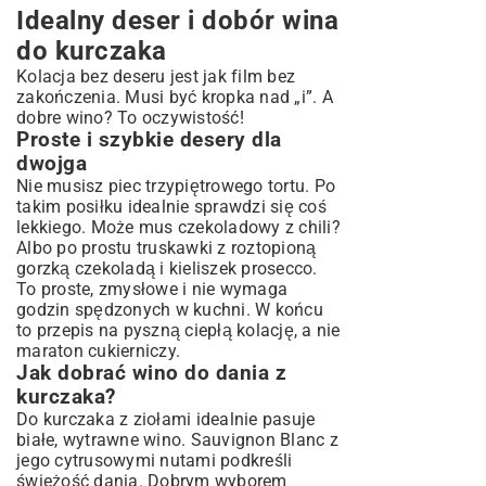
Idealny deser i dobór wina
do kurczaka
Kolacja bez deseru jest jak film bez
zakończenia. Musi być kropka nad „i”. A
dobre wino? To oczywistość!
Proste i szybkie desery dla
dwojga
Nie musisz piec trzypiętrowego tortu. Po
takim posiłku idealnie sprawdzi się coś
lekkiego. Może mus czekoladowy z chili?
Albo po prostu truskawki z roztopioną
gorzką czekoladą i kieliszek prosecco.
To proste, zmysłowe i nie wymaga
godzin spędzonych w kuchni. W końcu
to
przepis na pyszną ciepłą kolację
, a nie
maraton cukierniczy.
Jak dobrać wino do dania z
kurczaka?
Do kurczaka z ziołami idealnie pasuje
białe, wytrawne wino. Sauvignon Blanc z
jego cytrusowymi nutami podkreśli
świeżość dania. Dobrym wyborem