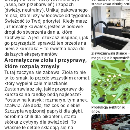
jasna, bez przebarwień) i zapach
stosunkowo niskiej cen
(świeży, neutralny). Unikaj pakowanego
mięsa, które leży w lodówce od tygodnia.
Świeżość to Twój priorytet. Kiedy masz
już idealny kawałek, jesteś w połowie
drogi do stworzenia dania, które
zachwyca. A jeśli szukasz inspiracji, jak
go przyrządzić, sprawdź ten
przepis na
pierś z kurczaka
– to świetna baza do
dalszych eksperymentów.
Zlewozmywaki Blanco – 
mogą się nie sprawdzić
Aromatyczne zioła i przyprawy,
które rozpalą zmysły
Tutaj zaczyna się zabawa. Zioła to nie
tylko smak, to przede wszystkim aromat,
który wypełni całe mieszkanie.
Zastanawiasz się, jakie przyprawy do
kurczaka na randkę będą najlepsze?
Postaw na klasyki: rozmaryn, tymianek,
szałwia. Ale dodaj też coś od siebie!
Produkcja elektroniki – 
Szczypta wędzonej papryki dla głębi,
2026
odrobina chili dla pikanterii, starta
skórka z cytryny dla świeżości. To
właśnie te detale składają się na