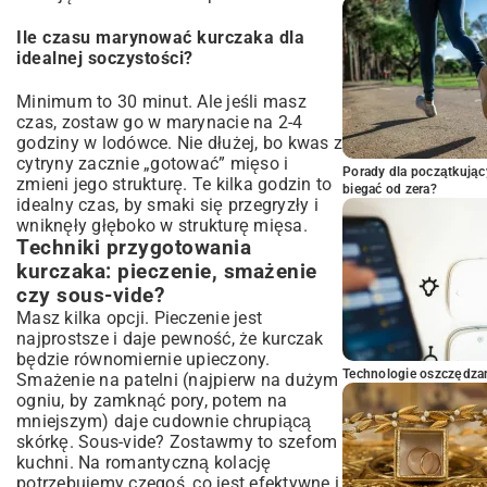
Ile czasu marynować kurczaka dla
idealnej soczystości?
Minimum to 30 minut. Ale jeśli masz
czas, zostaw go w marynacie na 2-4
godziny w lodówce. Nie dłużej, bo kwas z
cytryny zacznie „gotować” mięso i
Porady dla początkując
zmieni jego strukturę. Te kilka godzin to
biegać od zera?
idealny czas, by smaki się przegryzły i
wniknęły głęboko w strukturę mięsa.
Techniki przygotowania
kurczaka: pieczenie, smażenie
czy sous-vide?
Masz kilka opcji. Pieczenie jest
najprostsze i daje pewność, że kurczak
będzie równomiernie upieczony.
Technologie oszczędzan
Smażenie na patelni (najpierw na dużym
ogniu, by zamknąć pory, potem na
mniejszym) daje cudownie chrupiącą
skórkę. Sous-vide? Zostawmy to szefom
kuchni. Na romantyczną kolację
potrzebujemy czegoś, co jest efektywne i