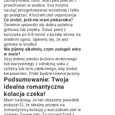
zamarynować rano. Warzywa pokroić i
przechować w wodzie. Sos można
zacząć przygotowywać wcześniej i tylko
go podgrzać. Kluczem jest organizacja.
Co zrobić, jeśli nie mam piekarnika?
Świetnie sprawdzi się dobra patelnia
grillowa lub zwykła. Smaż pierś z
kurczaka po 6-8 minut z każdej strony na
średnim ogniu. Upewnij się, że jest
gotowa w środku!
Nie pijemy alkoholu, czym zastąpić wino
w sosie?
Użyj dobrej jakości bulionu drobiowego
lub warzywnego z odrobiną soku z
cytryny lub octu jabłkowego, aby dodać
kwasowości. Efekt będzie równie pyszny.
Podsumowanie: Twoja
idealna romantyczna
kolacja czeka!
Mam nadzieję, że ten obszerny poradnik
pokazał Ci, że idealny przepis na
romantyczną kolację z kurczakiem jest w
zasięgu Twojej ręki. To nie jest fizyka