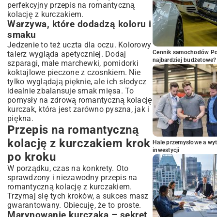
perfekcyjny przepis na romantyczną
kolację z kurczakiem.
Warzywa, które dodadzą koloru i
smaku
Jedzenie to też uczta dla oczu. Kolorowy
Cennik samochodów Por
talerz wygląda apetyczniej. Dodaj
najbardziej budżetowe?
szparagi, małe marchewki, pomidorki
koktajlowe pieczone z czosnkiem. Nie
tylko wyglądają pięknie, ale ich słodycz
idealnie zbalansuje smak mięsa. To
pomysły na zdrową romantyczną kolację
kurczak, która jest zarówno pyszna, jak i
piękna.
Przepis na romantyczną
kolację z kurczakiem krok
Hale przemysłowe a wyt
inwestycji
po kroku
W porządku, czas na konkrety. Oto
sprawdzony i niezawodny przepis na
romantyczną kolację z kurczakiem.
Trzymaj się tych kroków, a sukces masz
gwarantowany. Obiecuję, że to proste.
Marynowanie kurczaka – sekret