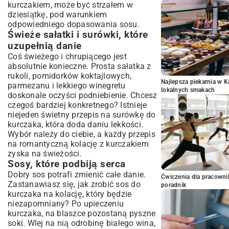
kurczakiem
, może być strzałem w
dziesiątkę, pod warunkiem
odpowiedniego dopasowania sosu.
Świeże sałatki i surówki, które
uzupełnią danie
Coś świeżego i chrupiącego jest
absolutnie konieczne. Prosta sałatka z
rukoli, pomidorków koktajlowych,
Najlepsza piekarnia w 
parmezanu i lekkiego winegretu
lokalnych smakach
doskonale oczyści podniebienie. Chcesz
czegoś bardziej konkretnego? Istnieje
niejeden świetny
przepis na surówkę do
kurczaka
, która doda daniu lekkości.
Wybór należy do ciebie, a każdy przepis
na romantyczną kolację z kurczakiem
zyska na świeżości.
Sosy, które podbiją serca
Dobry sos potrafi zmienić całe danie.
Ćwiczenia dla pracown
Zastanawiasz się, jak zrobić sos do
poradnik
kurczaka na kolację, który będzie
niezapomniany? Po upieczeniu
kurczaka, na blaszce pozostaną pyszne
soki. Wlej na nią odrobinę białego wina,