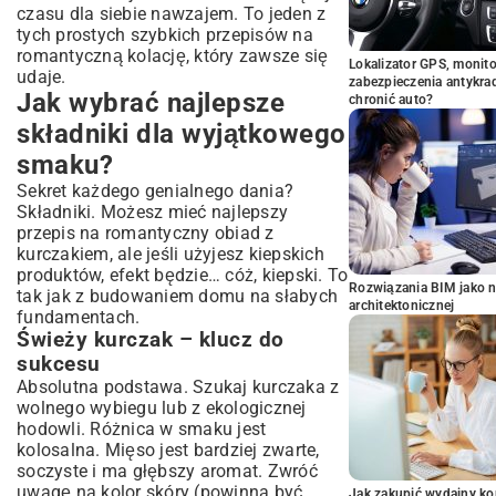
czasu dla siebie nawzajem. To jeden z
tych prostych szybkich przepisów na
romantyczną kolację, który zawsze się
Lokalizator GPS, monito
udaje.
zabezpieczenia antykra
Jak wybrać najlepsze
chronić auto?
składniki dla wyjątkowego
smaku?
Sekret każdego genialnego dania?
Składniki. Możesz mieć najlepszy
przepis na romantyczny obiad z
kurczakiem, ale jeśli użyjesz kiepskich
produktów, efekt będzie… cóż, kiepski. To
Rozwiązania BIM jako n
tak jak z budowaniem domu na słabych
architektonicznej
fundamentach.
Świeży kurczak – klucz do
sukcesu
Absolutna podstawa. Szukaj kurczaka z
wolnego wybiegu lub z ekologicznej
hodowli. Różnica w smaku jest
kolosalna. Mięso jest bardziej zwarte,
soczyste i ma głębszy aromat. Zwróć
uwagę na kolor skóry (powinna być
Jak zakupić wydajny ko