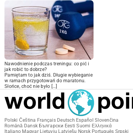
Nawodnienie podczas treningu: co pić i
jak robić to dobrze?
Pamiętam to jak dziś. Długie wybieganie
w ramach przygotowań do maratonu.
Słońce, choć nie było […]
Polski
Čeština
Français
Deutsch
Español
Slovenčina
Română
Dansk
Български
Eesti
Suomi
Ελληνικά
Italiano
Magyar
Lietuvių
Latviešu
Norsk
Português
Srpski