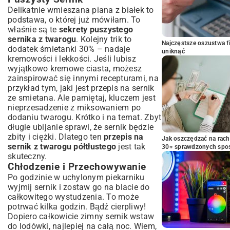
Delikatnie wmieszana piana z białek to
podstawa, o której już mówiłam. To
właśnie są te
sekrety puszystego
sernika z twarogu
. Kolejny trik to
Najczęstsze oszustwa f
dodatek śmietanki 30% – nadaje
uniknąć
kremowości i lekkości. Jeśli lubisz
wyjątkowo kremowe ciasta, możesz
zainspirować się innymi recepturami, na
przykład tym, jaki jest
przepis na sernik
ze smietana
. Ale pamiętaj, kluczem jest
nieprzesadzenie z miksowaniem po
dodaniu twarogu. Krótko i na temat. Zbyt
długie ubijanie sprawi, że sernik będzie
zbity i ciężki. Dlatego ten
przepis na
Jak oszczędzać na rac
sernik z twarogu półtłustego
jest tak
30+ sprawdzonych sp
skuteczny.
Chłodzenie i Przechowywanie
Po godzinie w uchylonym piekarniku
wyjmij sernik i zostaw go na blacie do
całkowitego wystudzenia. To może
potrwać kilka godzin. Bądź cierpliwy!
Dopiero całkowicie zimny sernik wstaw
do lodówki, najlepiej na całą noc. Wiem,