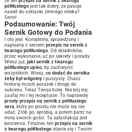
że ten
przepis na sernik z twarogu
półtłustego
jest tak dobry, że pasuje
nawet do szklanki zimnego mleka?
Serio!
Podsumowanie: Twój
Sernik Gotowy do Podania
I oto jest. Kompletny, sprawdzony i
napisany z sercem
przepis na sernik z
twarogu półtłustego
. Od składników,
przez wykonanie, aż po sekrety i porady.
Wiesz już,
jaki sernik z twarogu
półtłustego upiec
, by zachwycić
wszystkich. Wiesz,
co dodać do sernika
żeby był wilgotny
i puszysty. Znasz
historię moich porażek i drogę do
sukcesu. Teraz Twoja kolej. Nie bój się,
zaufaj mi i tej recepturze. To naprawdę
prosty przepis na sernik z półtłustego
sera
, który po prostu nie może się nie
udać. Zrób go, spróbuj, a potem patrz na
miny swoich gości. Ta satysfakcja jest
bezcenna. Finalnie, ten
przepis na sernik
z twarogu półtłustego
stanie się i Twoim