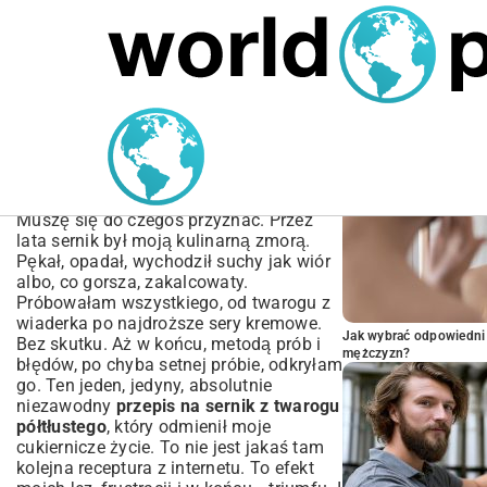
MARIUSZ ŁAMAGA
05.10.2025
SPORT
POPULARNE A
Przepis na Sernik z
Twarogu Półtłustego –
Sekret Idealnego Wypieku
Muszę się do czegoś przyznać. Przez
lata sernik był moją kulinarną zmorą.
Pękał, opadał, wychodził suchy jak wiór
albo, co gorsza, zakalcowaty.
Próbowałam wszystkiego, od twarogu z
wiaderka po najdroższe sery kremowe.
Jak wybrać odpowiedni 
Bez skutku. Aż w końcu, metodą prób i
mężczyzn?
błędów, po chyba setnej próbie, odkryłam
go. Ten jeden, jedyny, absolutnie
niezawodny
przepis na sernik z twarogu
półtłustego
, który odmienił moje
cukiernicze życie. To nie jest jakaś tam
kolejna receptura z internetu. To efekt