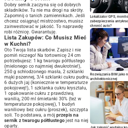
Dobry sernik zaczyna się od dobrych
składników. Tu nie ma drogi na skróty.
Zapomnij o tanich zamiennikach. Jeśli
Lokalizator GPS, monito
chcesz osiągnąć mistrzostwo, musisz
zabezpieczenia antykra
zainwestować w jakość. To naprawdę
chronić auto?
robi różnicę. Gwarantuję.
Lista Zakupów: Co Musisz Mieć
w Kuchni?
Oto Twoja lista skarbów. Zapisz i nie
pomiń niczego! Na tortownicę 24 cm
potrzebujesz: 1 kg twarogu półtłustego
(mielonego co najmniej dwukrotnie!),
250 g schłodzonego masła, 2 szklanki
Rozwiązania BIM jako n
mąki pszennej, 3/4 szklanki cukru pudru,
architektonicznej
6 dużych jaj (koniecznie w temperaturze
pokojowej!), 1 szklanka cukru kryształu,
1 opakowanie cukru z prawdziwą
wanilią, 200 ml śmietanki 30% (też w
temperaturze pokojowej), 1 budyń
waniliowy bez cukru (proszek), szczypta
soli. To podstawa, a mój
przepis na
sernik z twarogu półtłustego
jest na niej
oparty.
Jak zakupić wydajny ko