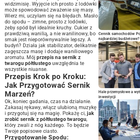
widzimisię. Wyjęcie ich prosto z lodówki
może spowodować zważenie się masy.
Wierz mi, uczyłam się na błędach. Masło
do spodu – zimne, prosto z lodówki,
żeby spód był idealnie kruchy. Cukier z
prawdziwą wanilią, a nie wanilinowy, bo
Cennik samochodów Por
smak jest nieporównywalnie lepszy. A
najbardziej budżetowe?
budyń? Działa jak stabilizator, delikatnie
zagęszcza masę i dodaje waniliowego
aromatu. Mój
przepis na sernik z
twarogu półtłustego
uwzględnia te
wszystkie niuanse.
Przepis Krok po Kroku:
Jak Przygotować Sernik
Marzeń?
Hale przemysłowe a wyt
inwestycji
Ok, koniec gadania, czas na działanie.
Zakasaj rękawy, włącz ulubioną muzykę
i przygotuj się na magię. Pokażę ci,
jak
zrobić sernik z półtłustego twarogu
,
który zwali z nóg każdego. To będzie
Twoje popisowe ciasto.
Przygotowanie Spodu: