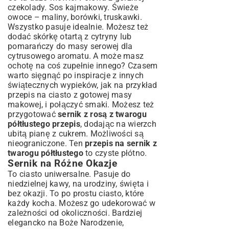
czekolady. Sos kajmakowy. Świeże
owoce – maliny, borówki, truskawki.
Wszystko pasuje idealnie. Możesz też
dodać skórkę otartą z cytryny lub
pomarańczy do masy serowej dla
cytrusowego aromatu. A może masz
ochotę na coś zupełnie innego? Czasem
warto sięgnąć po inspiracje z innych
świątecznych wypieków, jak na przykład
przepis na ciasto z gotowej masy
makowej
, i połączyć smaki. Możesz też
przygotować
sernik z rosą z twarogu
półtłustego przepis
, dodając na wierzch
ubitą pianę z cukrem. Możliwości są
nieograniczone. Ten
przepis na sernik z
twarogu półtłustego
to czyste płótno.
Sernik na Różne Okazje
To ciasto uniwersalne. Pasuje do
niedzielnej kawy, na urodziny, święta i
bez okazji. To po prostu ciasto, które
każdy kocha. Możesz go udekorować w
zależności od okoliczności. Bardziej
elegancko na Boże Narodzenie,