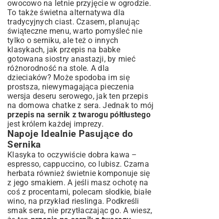
owocowo na letnie przyjęcie w ogrodzie.
To także świetna alternatywa dla
tradycyjnych ciast. Czasem, planując
świąteczne menu, warto pomyśleć nie
tylko o serniku, ale też o innych
klasykach, jak
przepis na babke
gotowana siostry anastazji
, by mieć
różnorodność na stole. A dla
dzieciaków? Może spodoba im się
prostsza, niewymagająca pieczenia
wersja deseru serowego, jak ten
przepis
na domowa chatke z sera
. Jednak to mój
przepis na sernik z twarogu półtłustego
jest królem każdej imprezy.
Napoje Idealnie Pasujące do
Sernika
Klasyka to oczywiście dobra kawa –
espresso, cappuccino, co lubisz. Czarna
herbata również świetnie komponuje się
z jego smakiem. A jeśli masz ochotę na
coś z procentami, polecam słodkie, białe
wino, na przykład rieslinga. Podkreśli
smak sera, nie przytłaczając go. A wiesz,