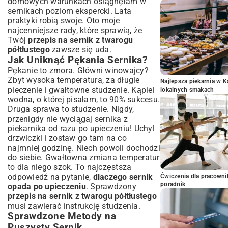
domowych warunkach osiągnęłam w
sernikach poziom ekspercki. Lata
praktyki robią swoje. Oto moje
najcenniejsze rady, które sprawią, że
Twój
przepis na sernik z twarogu
półtłustego
zawsze się uda.
Jak Uniknąć Pękania Sernika?
Pękanie to zmora. Główni winowajcy?
Zbyt wysoka temperatura, za długie
Najlepsza piekarnia w 
pieczenie i gwałtowne studzenie. Kąpiel
lokalnych smakach
wodna, o której pisałam, to 90% sukcesu.
Druga sprawa to studzenie. Nigdy,
przenigdy nie wyciągaj sernika z
piekarnika od razu po upieczeniu! Uchyl
drzwiczki i zostaw go tam na co
najmniej godzinę. Niech powoli dochodzi
do siebie. Gwałtowna zmiana temperatur
to dla niego szok. To najczęstsza
odpowiedź na pytanie,
dlaczego sernik
Ćwiczenia dla pracown
poradnik
opada po upieczeniu
. Sprawdzony
przepis na sernik z twarogu półtłustego
musi zawierać instrukcję studzenia.
Sprawdzone Metody na
Puszysty Sernik