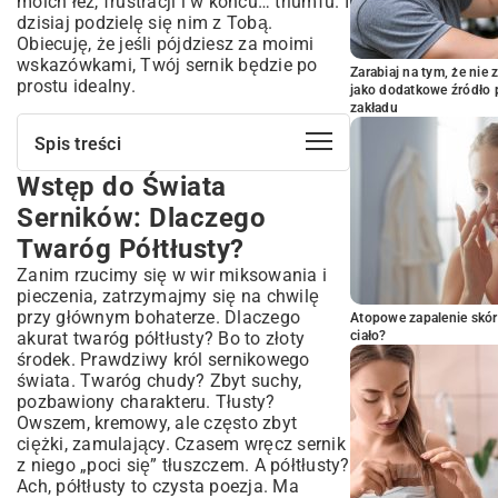
moich łez, frustracji i w końcu… triumfu. I
dzisiaj podzielę się nim z Tobą.
Obiecuję, że jeśli pójdziesz za moimi
wskazówkami, Twój sernik będzie po
Zarabiaj na tym, że ni
prostu idealny.
jako dodatkowe źródło 
zakładu
Spis treści
Wstęp do Świata
Wstęp do Świata Serników: Dlaczego
Twaróg Półtłusty?
Serników: Dlaczego
Czym Wyróżnia się Sernik z Twarogu
Twaróg Półtłusty?
Półtłustego?
Zanim rzucimy się w wir miksowania i
Zalety Wykorzystania Twarogu Półtłustego
w Serniku
pieczenia, zatrzymajmy się na chwilę
przy głównym bohaterze. Dlaczego
Niezbędne Składniki na Idealny Sernik
Atopowe zapalenie skór
akurat twaróg półtłusty? Bo to złoty
ciało?
Lista Zakupów: Co Musisz Mieć w Kuchni?
środek. Prawdziwy król sernikowego
Wybór Twarogu: Na Co Zwrócić Uwagę?
świata. Twaróg chudy? Zbyt suchy,
Pozostałe Kluczowe Komponenty
pozbawiony charakteru. Tłusty?
Owszem, kremowy, ale często zbyt
Przepis Krok po Kroku: Jak Przygotować
ciężki, zamulający. Czasem wręcz sernik
Sernik Marzeń?
z niego „poci się” tłuszczem. A półtłusty?
Przygotowanie Spodu: Klasycznie czy
Ach, półtłusty to czysta poezja. Ma
Nowocześnie?