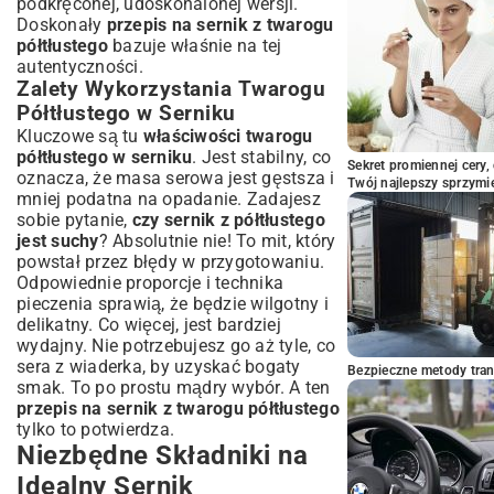
podkręconej, udoskonalonej wersji.
Doskonały
przepis na sernik z twarogu
półtłustego
bazuje właśnie na tej
autentyczności.
Zalety Wykorzystania Twarogu
Półtłustego w Serniku
Kluczowe są tu
właściwości twarogu
półtłustego w serniku
. Jest stabilny, co
Sekret promiennej cery,
oznacza, że masa serowa jest gęstsza i
Twój najlepszy sprzymi
mniej podatna na opadanie. Zadajesz
sobie pytanie,
czy sernik z półtłustego
jest suchy
? Absolutnie nie! To mit, który
powstał przez błędy w przygotowaniu.
Odpowiednie proporcje i technika
pieczenia sprawią, że będzie wilgotny i
delikatny. Co więcej, jest bardziej
wydajny. Nie potrzebujesz go aż tyle, co
sera z wiaderka, by uzyskać bogaty
Bezpieczne metody trans
smak. To po prostu mądry wybór. A ten
przepis na sernik z twarogu półtłustego
tylko to potwierdza.
Niezbędne Składniki na
Idealny Sernik