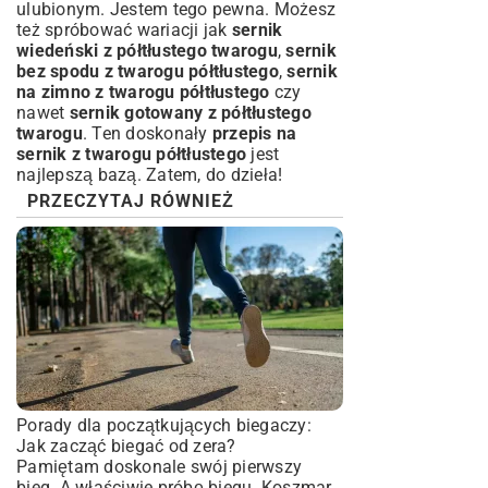
ulubionym. Jestem tego pewna. Możesz
też spróbować wariacji jak
sernik
wiedeński z półtłustego twarogu
,
sernik
bez spodu z twarogu półtłustego
,
sernik
na zimno z twarogu półtłustego
czy
nawet
sernik gotowany z półtłustego
twarogu
. Ten doskonały
przepis na
sernik z twarogu półtłustego
jest
najlepszą bazą. Zatem, do dzieła!
PRZECZYTAJ RÓWNIEŻ
Porady dla początkujących biegaczy:
Jak zacząć biegać od zera?
Pamiętam doskonale swój pierwszy
bieg. A właściwie próbę biegu. Koszmar.