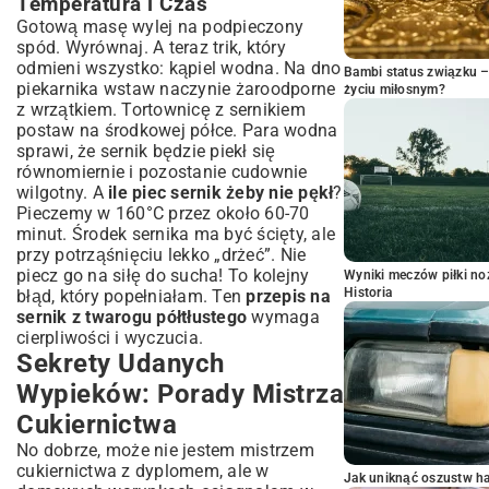
Temperatura i Czas
Gotową masę wylej na podpieczony
spód. Wyrównaj. A teraz trik, który
odmieni wszystko: kąpiel wodna. Na dno
Bambi status związku 
piekarnika wstaw naczynie żaroodporne
życiu miłosnym?
z wrzątkiem. Tortownicę z sernikiem
postaw na środkowej półce. Para wodna
sprawi, że sernik będzie piekł się
równomiernie i pozostanie cudownie
wilgotny. A
ile piec sernik żeby nie pękł
?
Pieczemy w 160°C przez około 60-70
minut. Środek sernika ma być ścięty, ale
przy potrząśnięciu lekko „drżeć”. Nie
piecz go na siłę do sucha! To kolejny
Wyniki meczów piłki noż
Historia
błąd, który popełniałam. Ten
przepis na
sernik z twarogu półtłustego
wymaga
cierpliwości i wyczucia.
Sekrety Udanych
Wypieków: Porady Mistrza
Cukiernictwa
No dobrze, może nie jestem mistrzem
cukiernictwa z dyplomem, ale w
Jak uniknąć oszustw h