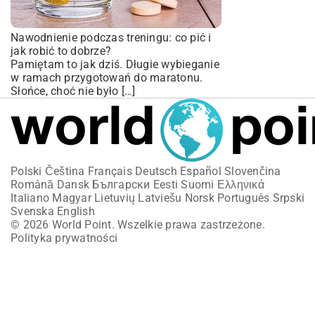
Nawodnienie podczas treningu: co pić i
jak robić to dobrze?
Pamiętam to jak dziś. Długie wybieganie
w ramach przygotowań do maratonu.
Słońce, choć nie było […]
Polski
Čeština
Français
Deutsch
Español
Slovenčina
Română
Dansk
Български
Eesti
Suomi
Ελληνικά
Italiano
Magyar
Lietuvių
Latviešu
Norsk
Português
Srpski
Svenska
English
© 2026 World Point. Wszelkie prawa zastrzeżone.
Polityka prywatności