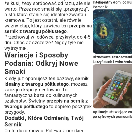
Inteligentny dom: co k
że kusi, żeby spróbować od razu, ale nie
Poradnik
warto. Przez noc smaki się „przegryzą”,
a struktura stanie się idealnie zwarta i
kremowa. To jest ostatni, ale równie
ważny etap, który zawiera ten
przepis na
sernik z twarogu półtłustego
.
Przechowuj w lodówce, przykryty, do 4-5
dni. Chociaż szczerze? Nigdy tyle nie
wytrzymał.
Wariacje i Sposoby
Biznesowe zastosowani
Podania: Odkryj Nowe
korzyściach i wdrożeni
Smaki
Kiedy już opanujesz ten bazowy,
sernik
idealny z twarogu półtłustego
, możesz
zacząć eksperymentować. To
fantastyczna baza do kulinarnych
szaleństw. Świetny
przepis na sernik z
twarogu półtłustego
to dopiero początek
przygody.
Aplikacje ułatwiające c
po cyfrowych pomocni
Dodatki, Które Odmienią Twój
Sernik
Co tu dużo mówić. Polewa z gorzkiej