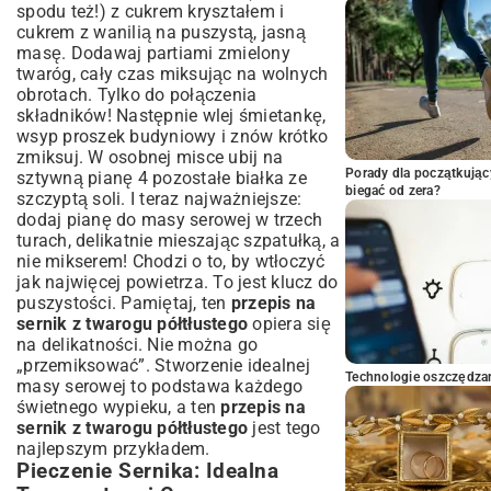
spodu też!) z cukrem kryształem i
cukrem z wanilią na puszystą, jasną
masę. Dodawaj partiami zmielony
twaróg, cały czas miksując na wolnych
obrotach. Tylko do połączenia
składników! Następnie wlej śmietankę,
wsyp proszek budyniowy i znów krótko
zmiksuj. W osobnej misce ubij na
Porady dla początkując
sztywną pianę 4 pozostałe białka ze
biegać od zera?
szczyptą soli. I teraz najważniejsze:
dodaj pianę do masy serowej w trzech
turach, delikatnie mieszając szpatułką, a
nie mikserem! Chodzi o to, by wtłoczyć
jak najwięcej powietrza. To jest klucz do
puszystości. Pamiętaj, ten
przepis na
sernik z twarogu półtłustego
opiera się
na delikatności. Nie można go
„przemiksować”. Stworzenie idealnej
Technologie oszczędzan
masy serowej to podstawa każdego
świetnego wypieku, a ten
przepis na
sernik z twarogu półtłustego
jest tego
najlepszym przykładem.
Pieczenie Sernika: Idealna