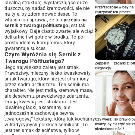
idealną strukturę, wystarczająco dużo
Masa Twarogowa: Sekret Gładkości i
Przerzedzone włosy na 
tłuszczu, by nadać kremowości, ale nie
Smaku
zatrzymać ten proces
na tyle, by zdominować deser. To
Pieczenie Sernika: Idealna Temperatura i
właśnie on sprawia, że ten
przepis na
Czas
sernik z twarogu półtłustego
jest tak
Sekrety Udanych Wypieków: Porady
wyjątkowy. Daje ciasto zwarte, ale wciąż
Mistrza Cukiernictwa
delikatne i wilgotne w środku. To po
prostu idealny kompromis, który
Jak Uniknąć Pękania Sernika?
gwarantuje sukces.
Sprawdzone Metody na Puszysty Sernik
Czym Wyróżnia się Sernik z
Chłodzenie i Przechowywanie
Twarogu Półtłustego?
Wariacje i Sposoby Podania: Odkryj
Zeppelin – zegarki z l
Jego największą zaletą jest smak.
elegancją
Nowe Smaki
Prawdziwy, mleczny, lekko kwaskowaty
Dodatki, Które Odmienią Twój Sernik
smak twarogu, który nie jest stłumiony
Sernik na Różne Okazje
przez nadmiar tłuszczu. Ten sernik ma
charakter. Nie jest mdłą, kremową masą,
Napoje Idealnie Pasujące do Sernika
ale deserem z prawdziwego zdarzenia.
Podsumowanie: Twój Sernik Gotowy do
Drugą kwestią jest struktura. Jest
Podania
idealnie gładki, aksamitny, ale
jednocześnie zachowuje pewną
„twarogową” teksturę, którą tak kochamy
Czy wiesz, jak prawidł
w tradycyjnych polskich sernikach. To
twarzy, by cieszyć się 
niedoskonałości?
jest ten smak dzieciństwa, tylko w