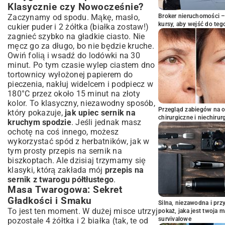
Klasycznie czy Nowocześnie?
Zaczynamy od spodu. Mąkę, masło,
Broker nieruchomości – 
kursy, aby wejść do teg
cukier puder i 2 żółtka (białka zostaw!)
zagnieć szybko na gładkie ciasto. Nie
męcz go za długo, bo nie będzie kruche.
Owiń folią i wsadź do lodówki na 30
minut. Po tym czasie wylep ciastem dno
tortownicy wyłożonej papierem do
pieczenia, nakłuj widelcem i podpiecz w
180°C przez około 15 minut na złoty
kolor. To klasyczny, niezawodny sposób,
Przegląd zabiegów na 
który pokazuje,
jak upiec sernik na
chirurgiczne i niechirur
kruchym spodzie
. Jeśli jednak masz
ochotę na coś innego, możesz
wykorzystać spód z herbatników, jak w
tym
prosty przepis na sernik na
biszkoptach
. Ale dzisiaj trzymamy się
klasyki, którą zakłada mój
przepis na
sernik z twarogu półtłustego
.
Masa Twarogowa: Sekret
Gładkości i Smaku
Silna, niezawodna i pr
To jest ten moment. W dużej misce utrzyj
pokaż, jaka jest twoja 
survivalowe
pozostałe 4 żółtka i 2 białka (tak, te od