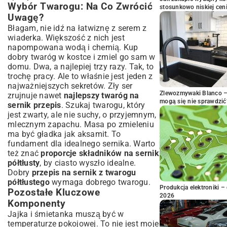
Wybór Twarogu: Na Co Zwrócić
stosunkowo niskiej cen
Uwagę?
Błagam, nie idź na łatwiznę z serem z
wiaderka. Większość z nich jest
napompowana wodą i chemią. Kup
dobry twaróg w kostce i zmiel go sam w
domu. Dwa, a najlepiej trzy razy. Tak, to
trochę pracy. Ale to właśnie jest jeden z
najważniejszych sekretów. Zły ser
Zlewozmywaki Blanco – 
zrujnuje nawet
najlepszy twaróg na
mogą się nie sprawdzić
sernik przepis
. Szukaj twarogu, który
jest zwarty, ale nie suchy, o przyjemnym,
mlecznym zapachu. Masa po zmieleniu
ma być gładka jak aksamit. To
fundament dla idealnego sernika. Warto
też znać
proporcje składników na sernik
półtłusty
, by ciasto wyszło idealne.
Dobry
przepis na sernik z twarogu
półtłustego
wymaga dobrego twarogu.
Produkcja elektroniki – 
Pozostałe Kluczowe
2026
Komponenty
Jajka i śmietanka muszą być w
temperaturze pokojowej. To nie jest moje