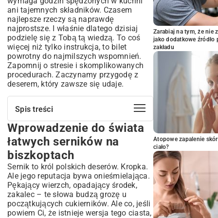
wymaga godzin spędzonych w kuchni
ani tajemnych składników. Czasem
najlepsze rzeczy są naprawdę
najprostsze. I właśnie dlatego dzisiaj
Zarabiaj na tym, że ni
podzielę się z Tobą tą wiedzą. To coś
jako dodatkowe źródło 
więcej niż tylko instrukcja, to bilet
zakładu
powrotny do najmilszych wspomnień.
Zapomnij o stresie i skomplikowanych
procedurach. Zaczynamy przygodę z
deserem, który zawsze się udaje.
Spis treści
Wprowadzenie do świata
Wprowadzenie do świata łatwych
serników na biszkoptach
łatwych serników na
Atopowe zapalenie skór
Dlaczego sernik na biszkoptach to
ciało?
biszkoptach
idealny wybór?
Sernik to król polskich deserów. Kropka.
Składniki na Twój wymarzony sernik –
Ale jego reputacja bywa onieśmielająca.
co będzie potrzebne?
Pękający wierzch, opadający środek,
Jak wybrać najlepsze biszkopty do
zakalec – te słowa budzą grozę u
sernika?
początkujących cukierników. Ale co, jeśli
Idealny twaróg do sernika – na co zwrócić
powiem Ci, że istnieje wersja tego ciasta,
uwagę?