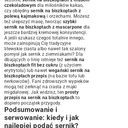
czekoladowym
dla miłośników kakao,
czy obłędny
sernik na biszkoptach z
polewą kajmakową
i orzechami. Możesz
też ulepszyć masę, tworząc
szybki
sernik na biszkoptach z mascarpone
dla
jeszcze bardziej kremowej konsystencji.
A jeśli szukasz czegoś totalnie innego,
może zainspirują Cię
tradycyjne
litewskie ciasta
albo nawet tak szalony
pomysł jak
sernik z ziemniakami
? Dla
dbających o linię istnieje też
sernik na
biszkoptach fit bez cukru
(z użyciem
erytrytolu) lub nawet
wegański sernik na
biszkoptach przepis
(na bazie tofu lub
nerkowców). Fani zdrowszych wypieków
mogą też zerknąć na
ciasta z mąki
migdałowej
. Jak widzisz, ten
prosty
przepis na sernik na biszkoptach
to
dopiero początek przygody.
Podsumowanie i
serwowanie: kiedy i jak
najlepiej podać sernik?