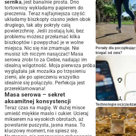
sernika
, jest banalnie prosta. Dno
tortownicy wykładamy papierem do
pieczenia. Teraz najfajniejsza część:
układamy biszkopty ciasno jeden obok
drugiego, tak aby pokryły całą
powierzchnię. Jeśli zostają luki, bez
problemu możesz przełamać kilka
biszkoptów i powpychać je w wolne
miejsca. Nic się nie zmarnuje. Nie
Porady dla początkując
biegać od zera?
musisz ich niczym nasączać! Masa
serowa zrobi to za Ciebie, nadając im
idealną wilgotność. Moja pierwsza próba
wyglądała jak mozaika po trzęsieniu
ziemi, ale po upieczeniu wszystko
idealnie się połączyło. Perfekcja jest
przereklamowana!
Masa serowa – sekret
aksamitnej konsystencji
Technologie oszczędzan
Teraz czas na magię. W dużej misce
umieść miękkie masło i cukier. Ucieraj
mikserem na wysokich obrotach, aż
powstanie puszysta, jasna masa. To
kluczowy moment, nie spiesz się.