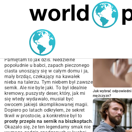
MARIUSZ ŁAMAGA
05.10.2025
SPORT
POPULARNE A
Prosty Przepis na Sernik
na Biszkoptach – Idealny
dla Początkujących
Pamiętam to jak dziś. Niedzielne
popołudnie u babci, zapach pieczonego
ciasta unoszący się w całym domu i ja,
mały brzdąc, czekający na kawałek
nieba na talerzu. Tym niebem był zawsze
sernik. Ale nie byle jaki. To był idealnie
Jak wybrać odpowiedni 
kremowy, puszysty deser, który, jak mi
mężczyzn?
się wtedy wydawało, musiał być
owocem jakiejś skomplikowanej magii.
Dopiero po latach odkryłem, że sekret
tkwił w prostocie, a konkretnie był to
prosty przepis na sernik na biszkoptach
.
Okazało się, że ten legendarny smak nie