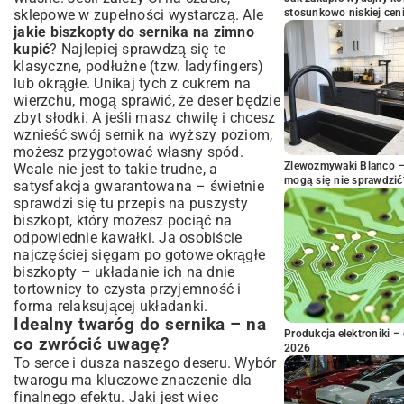
sklepowe w zupełności wystarczą. Ale
stosunkowo niskiej cen
jakie biszkopty do sernika na zimno
kupić
? Najlepiej sprawdzą się te
klasyczne, podłużne (tzw. ladyfingers)
lub okrągłe. Unikaj tych z cukrem na
wierzchu, mogą sprawić, że deser będzie
zbyt słodki. A jeśli masz chwilę i chcesz
wznieść swój sernik na wyższy poziom,
możesz przygotować własny spód.
Zlewozmywaki Blanco – 
Wcale nie jest to takie trudne, a
mogą się nie sprawdzić
satysfakcja gwarantowana – świetnie
sprawdzi się tu
przepis na puszysty
biszkopt
, który możesz pociąć na
odpowiednie kawałki. Ja osobiście
najczęściej sięgam po gotowe okrągłe
biszkopty – układanie ich na dnie
tortownicy to czysta przyjemność i
forma relaksującej układanki.
Idealny twaróg do sernika – na
Produkcja elektroniki – 
co zwrócić uwagę?
2026
To serce i dusza naszego deseru. Wybór
twarogu ma kluczowe znaczenie dla
finalnego efektu. Jaki jest więc