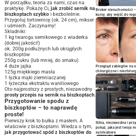
W porządku, teoria za nami, czas na
praktykę. Pokażę Ci,
jak zrobić sernik na
Broker nieruchomości – 
biszkoptach szybko
i bezboleśnie.
kursy, aby wejść do teg
Przygotuj tortownicę (ok. 24 cm), mikser
i uśmiech. Zaczynamy!
Składniki:
1 kg twarogu sernikowego z wiaderka
(dobrej jakości!)
ok. 200g podłużnych lub okrągłych
biszkoptów
250g cukru (lub mniej, do smaku)
4 duże jajka
Przegląd zabiegów na 
125g miękkiego masła
chirurgiczne i niechirur
1 łyżka mąki ziemniaczanej
1 łyżeczka ekstraktu waniliowego
Oto najprostszy z prostych, niezawodny
prosty przepis na sernik na biszkoptach
.
Przygotowanie spodu z
biszkoptów – to naprawdę
proste!
Pierwszy krok to bułka z masłem. A
Silna, niezawodna i pr
właściwie z biszkoptami. Wiedza o tym,
pokaż, jaka jest twoja 
jak przygotować spód z biszkoptów do
survivalowe