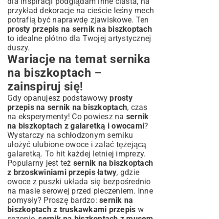
dla inspiracji podglądam inne ciasta, na
przykład dekoracje na
cieście leśny mech
potrafią być naprawdę zjawiskowe. Ten
prosty przepis na sernik na biszkoptach
to idealne płótno dla Twojej artystycznej
duszy.
Wariacje na temat sernika
na biszkoptach –
zainspiruj się!
Gdy opanujesz podstawowy
prosty
przepis na sernik na biszkoptach
, czas
na eksperymenty! Co powiesz na
sernik
na biszkoptach z galaretką i owocami
?
Wystarczy na schłodzonym serniku
ułożyć ulubione owoce i zalać tężejącą
galaretką. To hit każdej letniej imprezy.
Popularny jest też
sernik na biszkoptach
z brzoskwiniami przepis łatwy
, gdzie
owoce z puszki układa się bezpośrednio
na masie serowej przed pieczeniem. Inne
pomysły? Proszę bardzo:
sernik na
biszkoptach z truskawkami przepis
w
sezonie,
sernik na biszkoptach z musem