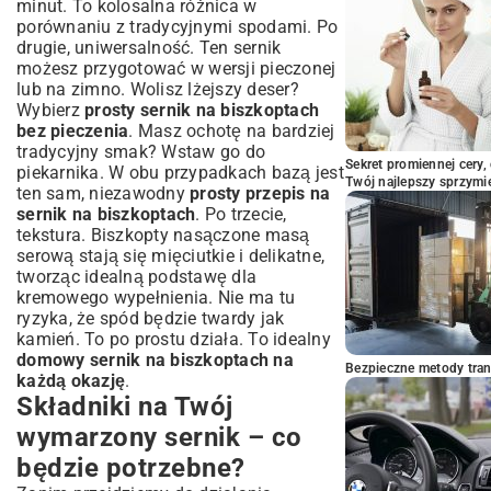
minut. To kolosalna różnica w
porównaniu z tradycyjnymi spodami. Po
drugie, uniwersalność. Ten sernik
możesz przygotować w wersji pieczonej
lub na zimno. Wolisz lżejszy deser?
Wybierz
prosty sernik na biszkoptach
bez pieczenia
. Masz ochotę na bardziej
tradycyjny smak? Wstaw go do
Sekret promiennej cery,
piekarnika. W obu przypadkach bazą jest
Twój najlepszy sprzymi
ten sam, niezawodny
prosty przepis na
sernik na biszkoptach
. Po trzecie,
tekstura. Biszkopty nasączone masą
serową stają się mięciutkie i delikatne,
tworząc idealną podstawę dla
kremowego wypełnienia. Nie ma tu
ryzyka, że spód będzie twardy jak
kamień. To po prostu działa. To idealny
domowy sernik na biszkoptach na
Bezpieczne metody trans
każdą okazję
.
Składniki na Twój
wymarzony sernik – co
będzie potrzebne?