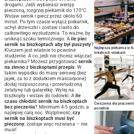
drogami. Jeśli wybierasz wersję
pieczoną, rozgrzej piekarnik do 170°C.
Wstaw sernik i piecz przez około 60
minut. Po tym czasie wyłącz piekarnik,
uchyl drzwiczki i zostaw ciasto do
całkowitego wystudzenia. To ważne, by
uniknąć szoku termicznego. A
ile piec
sernik na biszkoptach aby był puszysty
?
Najlepsza piekarnia w 
Kluczem jest właśnie to powolne
lokalnych smakach
studzenie. A co, jeśli nie chcesz włączać
piekarnika? Możesz przygotować
sernik
na zimno z biszkoptami przepis
. W
takim wypadku do masy serowej (bez
jajek, za to z dodatkiem mascarpone)
dodaj rozpuszczoną i przestudzoną
żelatynę lub galaretkę. Wylej na
biszkopty i wstaw do lodówki. A
ile
czasu chłodzić sernik na biszkoptach
Ćwiczenia dla pracown
bez pieczenia
? Minimum 4-5 godzin, a
poradnik
najlepiej całą noc. Wątpliwość,
czy
sernik na biszkoptach musi być
pieczony
, zostaje więc rozwiana – nie
musi!