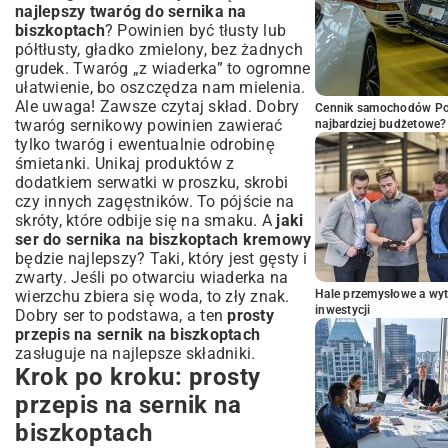
najlepszy twaróg do sernika na
biszkoptach
? Powinien być tłusty lub
półtłusty, gładko zmielony, bez żadnych
grudek. Twaróg „z wiaderka” to ogromne
ułatwienie, bo oszczędza nam mielenia.
Ale uwaga! Zawsze czytaj skład. Dobry
Cennik samochodów Por
twaróg sernikowy powinien zawierać
najbardziej budżetowe?
tylko twaróg i ewentualnie odrobinę
śmietanki. Unikaj produktów z
dodatkiem serwatki w proszku, skrobi
czy innych zagęstników. To pójście na
skróty, które odbije się na smaku. A
jaki
ser do sernika na biszkoptach kremowy
będzie najlepszy? Taki, który jest gęsty i
zwarty. Jeśli po otwarciu wiaderka na
wierzchu zbiera się woda, to zły znak.
Hale przemysłowe a wyt
inwestycji
Dobry ser to podstawa, a ten
prosty
przepis na sernik na biszkoptach
zasługuje na najlepsze składniki.
Krok po kroku: prosty
przepis na sernik na
biszkoptach