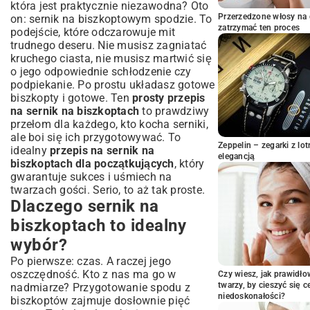
która jest praktycznie niezawodna? Oto
Krok po kroku: prosty przepis na sernik
Przerzedzone włosy na 
on: sernik na biszkoptowym spodzie. To
na biszkoptach
zatrzymać ten proces
podejście, które odczarowuje mit
trudnego deseru. Nie musisz zagniatać
Przygotowanie spodu z biszkoptów – to
naprawdę proste!
kruchego ciasta, nie musisz martwić się
o jego odpowiednie schłodzenie czy
Masa serowa – sekret aksamitnej
podpiekanie. Po prostu układasz gotowe
konsystencji
biszkopty i gotowe. Ten
prosty przepis
Pieczenie czy chłodzenie? Opcje
na sernik na biszkoptach
to prawdziwy
przygotowania Twojego sernika
przełom dla każdego, kto kocha serniki,
Sekrety doskonałego sernika: wskazówki
ale boi się ich przygotowywać. To
i triki od eksperta
Zeppelin – zegarki z l
idealny
przepis na sernik na
elegancją
Jak uniknąć pęknięć na serniku?
biszkoptach dla początkujących
, który
Sprawdzone metody
gwarantuje sukces i uśmiech na
Dodatki i dekoracje, które zachwycą
twarzach gości. Serio, to aż tak proste.
Twoich gości
Dlaczego sernik na
Wariacje na temat sernika na
biszkoptach to idealny
biszkoptach – zainspiruj się!
wybór?
Podsumowanie i serwowanie: kiedy i jak
najlepiej podać sernik?
Po pierwsze: czas. A raczej jego
oszczędność. Kto z nas ma go w
Czy wiesz, jak prawidł
twarzy, by cieszyć się 
nadmiarze? Przygotowanie spodu z
niedoskonałości?
biszkoptów zajmuje dosłownie pięć