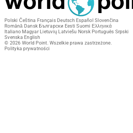
Polski
Čeština
Français
Deutsch
Español
Slovenčina
Română
Dansk
Български
Eesti
Suomi
Ελληνικά
Italiano
Magyar
Lietuvių
Latviešu
Norsk
Português
Srpski
Svenska
English
© 2026 World Point. Wszelkie prawa zastrzeżone.
Polityka prywatności