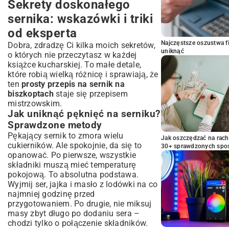
Sekrety doskonałego
sernika: wskazówki i triki
od eksperta
Najczęstsze oszustwa f
Dobra, zdradzę Ci kilka moich sekretów,
uniknąć
o których nie przeczytasz w każdej
książce kucharskiej. To małe detale,
które robią wielką różnicę i sprawiają, że
ten
prosty przepis na sernik na
biszkoptach
staje się przepisem
mistrzowskim.
Jak uniknąć pęknięć na serniku?
Sprawdzone metody
Pękający sernik to zmora wielu
Jak oszczędzać na rac
cukierników. Ale spokojnie, da się to
30+ sprawdzonych sp
opanować. Po pierwsze, wszystkie
składniki muszą mieć temperaturę
pokojową. To absolutna podstawa.
Wyjmij ser, jajka i masło z lodówki na co
najmniej godzinę przed
przygotowaniem. Po drugie, nie miksuj
masy zbyt długo po dodaniu sera –
chodzi tylko o połączenie składników.