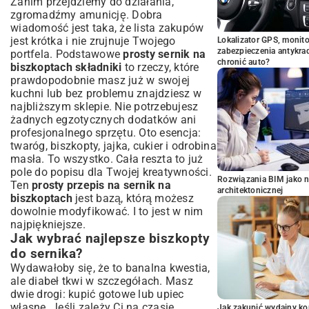
Zanim przejdziemy do działania,
zgromadźmy amunicję. Dobra
wiadomość jest taka, że lista zakupów
jest krótka i nie zrujnuje Twojego
Lokalizator GPS, monito
zabezpieczenia antykra
portfela. Podstawowe
prosty sernik na
chronić auto?
biszkoptach składniki
to rzeczy, które
prawdopodobnie masz już w swojej
kuchni lub bez problemu znajdziesz w
najbliższym sklepie. Nie potrzebujesz
żadnych egzotycznych dodatków ani
profesjonalnego sprzętu. Oto esencja:
twaróg, biszkopty, jajka, cukier i odrobina
masła. To wszystko. Cała reszta to już
pole do popisu dla Twojej kreatywności.
Rozwiązania BIM jako n
Ten
prosty przepis na sernik na
architektonicznej
biszkoptach
jest bazą, którą możesz
dowolnie modyfikować. I to jest w nim
najpiękniejsze.
Jak wybrać najlepsze biszkopty
do sernika?
Wydawałoby się, że to banalna kwestia,
ale diabeł tkwi w szczegółach. Masz
dwie drogi: kupić gotowe lub upiec
własne. Jeśli zależy Ci na czasie,
Jak zakupić wydajny ko