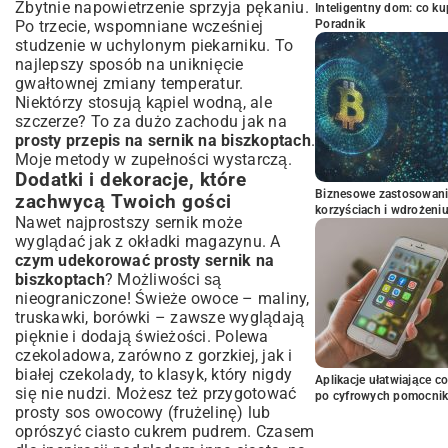
Zbytnie napowietrzenie sprzyja pękaniu.
Inteligentny dom: co k
Po trzecie, wspomniane wcześniej
Poradnik
studzenie w uchylonym piekarniku. To
najlepszy sposób na uniknięcie
gwałtownej zmiany temperatur.
Niektórzy stosują kąpiel wodną, ale
szczerze? To za dużo zachodu jak na
prosty przepis na sernik na biszkoptach
.
Moje metody w zupełności wystarczą.
Dodatki i dekoracje, które
Biznesowe zastosowani
zachwycą Twoich gości
korzyściach i wdrożeni
Nawet najprostszy sernik może
wyglądać jak z okładki magazynu. A
czym udekorować prosty sernik na
biszkoptach
? Możliwości są
nieograniczone! Świeże owoce – maliny,
truskawki, borówki – zawsze wyglądają
pięknie i dodają świeżości. Polewa
czekoladowa, zarówno z gorzkiej, jak i
białej czekolady, to klasyk, który nigdy
Aplikacje ułatwiające c
się nie nudzi. Możesz też przygotować
po cyfrowych pomocni
prosty sos owocowy (frużelinę) lub
oprószyć ciasto cukrem pudrem. Czasem