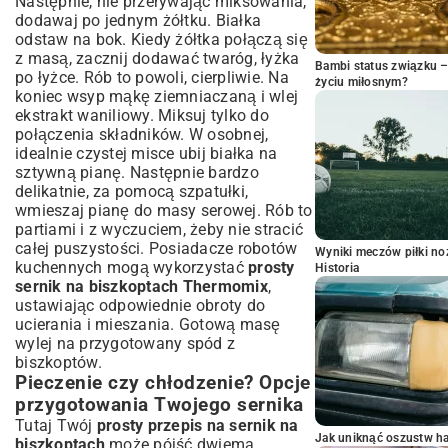
Następnie, nie przerywając miksowania,
dodawaj po jednym żółtku. Białka
odstaw na bok. Kiedy żółtka połączą się
z masą, zacznij dodawać twaróg, łyżka
Bambi status związku 
po łyżce. Rób to powoli, cierpliwie. Na
życiu miłosnym?
koniec wsyp mąkę ziemniaczaną i wlej
ekstrakt waniliowy. Miksuj tylko do
połączenia składników. W osobnej,
idealnie czystej misce ubij białka na
sztywną pianę. Następnie bardzo
delikatnie, za pomocą szpatułki,
wmieszaj pianę do masy serowej. Rób to
partiami i z wyczuciem, żeby nie stracić
całej puszystości. Posiadacze robotów
Wyniki meczów piłki noż
kuchennych mogą wykorzystać
prosty
Historia
sernik na biszkoptach Thermomix
,
ustawiając odpowiednie obroty do
ucierania i mieszania. Gotową masę
wylej na przygotowany spód z
biszkoptów.
Pieczenie czy chłodzenie? Opcje
przygotowania Twojego sernika
Tutaj Twój
prosty przepis na sernik na
Jak uniknąć oszustw h
biszkoptach
może pójść dwiema