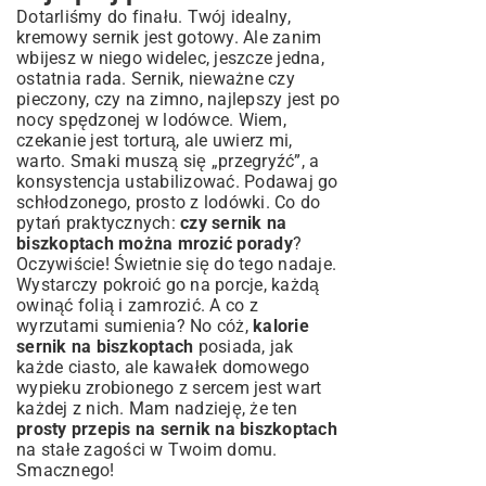
Dotarliśmy do finału. Twój idealny,
kremowy sernik jest gotowy. Ale zanim
wbijesz w niego widelec, jeszcze jedna,
ostatnia rada. Sernik, nieważne czy
pieczony, czy na zimno, najlepszy jest po
nocy spędzonej w lodówce. Wiem,
czekanie jest torturą, ale uwierz mi,
warto. Smaki muszą się „przegryźć”, a
konsystencja ustabilizować. Podawaj go
schłodzonego, prosto z lodówki. Co do
pytań praktycznych:
czy sernik na
biszkoptach można mrozić porady
?
Oczywiście! Świetnie się do tego nadaje.
Wystarczy pokroić go na porcje, każdą
owinąć folią i zamrozić. A co z
wyrzutami sumienia? No cóż,
kalorie
sernik na biszkoptach
posiada, jak
każde ciasto, ale kawałek domowego
wypieku zrobionego z sercem jest wart
każdej z nich. Mam nadzieję, że ten
prosty przepis na sernik na biszkoptach
na stałe zagości w Twoim domu.
Smacznego!