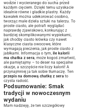
wodzie i wycieranego do sucha przed
każdym cięciem. Dzięki temu uzyskacie
idealnie równe i gładkie plastry. Każdy
kawałek można udekorować osobno,
tworząc małe dzieła sztuki na talerzu. To
proste ciasto, ale potrafi wyglądać
naprawdę zjawiskowo, konkurując z
bardziej skomplikowanymi wypiekami,
jak choćby
ciasto krówka
czy nawet
klasyczne ciasta owocowe, które
wymagają pieczenia, jak
proste ciasto z
jabłkami
. Informacja o tym,
ile kalorii
ma chatka z sera
, może kogoś zmartwić,
ale pamiętajmy – to deser na specjalne
okazje, a szczęście nie liczy kalorii! A
przynajmniej ja tak sobie tłumaczę. Ten
przepis na domową chatkę z sera
to
czysta radość.
Podsumowanie: Smak
tradycji w nowoczesnym
wydaniu
Mam nadzieję, że ten szczegółowy