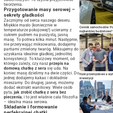
tworzenia.
Przygotowanie masy serowej –
sekrety gładkości
Zacznijmy od serca naszego deseru.
Miękkie masło (koniecznie w
Cennik samochodów Por
temperaturze pokojowej!) ucieramy z
najbardziej budżetowe?
cukrem pudrem na puszystą, jasną
masę. To potrwa kilka minut. Następnie,
nie przerywając miksowania, dodajemy
partiami zmielony twaróg. Miksujemy do
uzyskania idealnie gładkiej, jednolitej
konsystencji. To kluczowy moment, od
którego zależy, czy nasz
przepis na
domową chatkę z sera
się uda. Na
koniec masę dzielimy na dwie części. Do
Hale przemysłowe a wyt
jednej dodajemy kakao i dokładnie
inwestycji
mieszamy. Do drugiej, jasnej, możemy
dodać ekstrakt waniliowy. Wiele osób
pyta,
jak zrobić chatkę z sera bez
pieczenia
, i to jest właśnie cała filozofia
– idealna masa serowa.
Składanie i formowanie
perfekcyjnej chatki