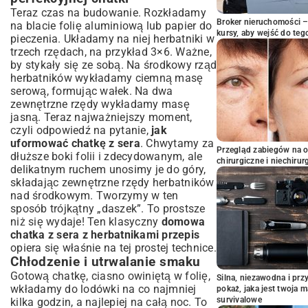
Teraz czas na budowanie. Rozkładamy
Broker nieruchomości – 
na blacie folię aluminiową lub papier do
kursy, aby wejść do teg
pieczenia. Układamy na niej herbatniki w
trzech rzędach, na przykład 3×6. Ważne,
by stykały się ze sobą. Na środkowy rząd
herbatników wykładamy ciemną masę
serową, formując wałek. Na dwa
zewnętrzne rzędy wykładamy masę
jasną. Teraz najważniejszy moment,
czyli odpowiedź na pytanie,
jak
uformować chatkę z sera
. Chwytamy za
Przegląd zabiegów na 
dłuższe boki folii i zdecydowanym, ale
chirurgiczne i niechirur
delikatnym ruchem unosimy je do góry,
składając zewnętrzne rzędy herbatników
nad środkowym. Tworzymy w ten
sposób trójkątny „daszek”. To prostsze
niż się wydaje! Ten klasyczny
domowa
chatka z sera z herbatnikami przepis
opiera się właśnie na tej prostej technice.
Chłodzenie i utrwalanie smaku
Gotową chatkę, ciasno owiniętą w folię,
Silna, niezawodna i pr
wkładamy do lodówki na co najmniej
pokaż, jaka jest twoja 
survivalowe
kilka godzin, a najlepiej na całą noc. To