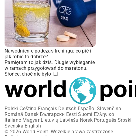
Nawodnienie podczas treningu: co pić i
jak robić to dobrze?
Pamiętam to jak dziś. Długie wybieganie
w ramach przygotowań do maratonu.
Słońce, choć nie było […]
Polski
Čeština
Français
Deutsch
Español
Slovenčina
Română
Dansk
Български
Eesti
Suomi
Ελληνικά
Italiano
Magyar
Lietuvių
Latviešu
Norsk
Português
Srpski
Svenska
English
© 2026 World Point. Wszelkie prawa zastrzeżone.