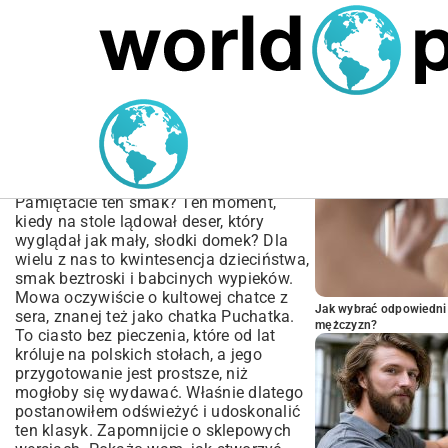
MARIUSZ ŁAMAGA
05.10.2025
SPORT
POPULARNE A
Przepis na domową
chatkę z sera – Prosty
deser bez pieczenia
Pamiętacie ten smak? Ten moment,
kiedy na stole lądował deser, który
wyglądał jak mały, słodki domek? Dla
wielu z nas to kwintesencja dzieciństwa,
smak beztroski i babcinych wypieków.
Mowa oczywiście o kultowej chatce z
Jak wybrać odpowiedni 
sera, znanej też jako chatka Puchatka.
mężczyzn?
To ciasto bez pieczenia, które od lat
króluje na polskich stołach, a jego
przygotowanie jest prostsze, niż
mogłoby się wydawać. Właśnie dlatego
postanowiłem odświeżyć i udoskonalić
ten klasyk. Zapomnijcie o sklepowych