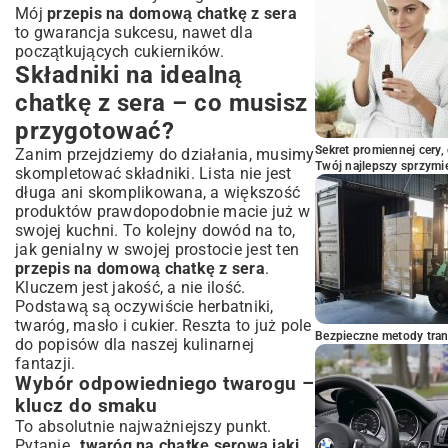
Mój
przepis na domową chatkę z sera
to gwarancja sukcesu, nawet dla
początkujących cukierników.
Składniki na idealną
chatkę z sera – co musisz
przygotować?
Sekret promiennej cery,
Zanim przejdziemy do działania, musimy
Twój najlepszy sprzymi
skompletować składniki. Lista nie jest
długa ani skomplikowana, a większość
produktów prawdopodobnie macie już w
swojej kuchni. To kolejny dowód na to,
jak genialny w swojej prostocie jest ten
przepis na domową chatkę z sera
.
Kluczem jest jakość, a nie ilość.
Podstawą są oczywiście herbatniki,
twaróg, masło i cukier. Reszta to już pole
Bezpieczne metody trans
do popisów dla naszej kulinarnej
fantazji.
Wybór odpowiedniego twarogu –
klucz do smaku
To absolutnie najważniejszy punkt.
Pytanie „
twaróg na chatkę serową jaki