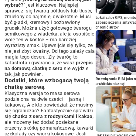
wybrać
?” jest kluczowe. Najlepiej
sprawdzi się twaróg półtłusty lub tłusty,
zmielony co najmniej dwukrotnie. Musi
Lokalizator GPS, monito
być gładki, kremowy i pozbawiony
zabezpieczenia antykra
grudek. Można użyć gotowego twarogu
chronić auto?
sernikowego z wiaderka, ale ja osobiście
wolę ten w kostce – ma bardziej
wyrazisty smak. Upewnijcie się tylko, że
nie jest zbyt kwaśny. Od tego zależy cała
magia tego deseru. Zły twaróg to
katastrofa i gwarancja, że wasz
przepis
na domową chatkę z sera
nie wyjdzie
tak, jak powinien.
Rozwiązania BIM jako n
Dodatki, które wzbogacą twoją
architektonicznej
chatkę serową
Klasyczna wersja to masa serowa
podzielona na dwie części – jasną i
kakaową. Ale kto powiedział, że musimy
się ograniczać? Fantastycznie sprawdzi
się
chatka z sera z rodzynkami i kakao
,
ale możemy też dodać posiekane
orzechy, skórkę pomarańczową, kawałki
czekolady czy wiórki kokosowe. Jeśli
Jak zakupić wydajny ko