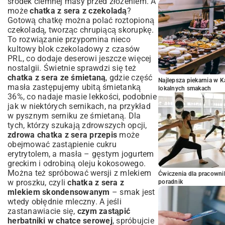
środek ciemnej masy przed złożeniem. A
może
chatka z sera z czekoladą
?
Gotową chatkę można polać roztopioną
czekoladą, tworząc chrupiącą skorupkę.
To rozwiązanie przypomina nieco
kultowy
blok czekoladowy z czasów
PRL
, co dodaje deserowi jeszcze więcej
nostalgii. Świetnie sprawdzi się też
chatka z sera ze śmietaną
, gdzie część
Najlepsza piekarnia w 
masła zastępujemy ubitą śmietanką
lokalnych smakach
36%, co nadaje masie lekkości, podobnie
jak w niektórych sernikach, na przykład
w pysznym
serniku ze śmietaną
. Dla
tych, którzy szukają zdrowszych opcji,
zdrowa chatka z sera przepis
może
obejmować zastąpienie cukru
erytrytolem, a masła – gęstym jogurtem
greckim i odrobiną oleju kokosowego.
Można też spróbować wersji z mlekiem
Ćwiczenia dla pracown
w proszku, czyli
chatka z sera z
poradnik
mlekiem skondensowanym
– smak jest
wtedy obłędnie mleczny. A jeśli
zastanawiacie się,
czym zastąpić
herbatniki w chatce serowej
, spróbujcie