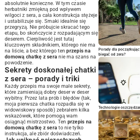
absolutnie konieczne. W tym czasie
herbatniki zmiękną pod wpływem
wilgoci z sera, a cała konstrukcja stężeje
i ustabilizuje się. Smaki idealnie się
przegryzą. Nie próbujcie skracać tego
etapu, bo skończycie z rozpadającym się
deserem. Cierpliwość jest tutaj
kluczowym składnikiem, którego nie ma
Porady dla początkując
na liście, a bez którego ten
przepis na
biegać od zera?
domową chatkę z sera
nie ma szans na
powodzenie.
Sekrety doskonałej chatki
z sera – porady i triki
Każdy przepis ma swoje małe sekrety,
które zamieniają dobry deser w deser
wybitny. Przez lata prób i błędów (tak,
moja pierwsza chatka rozpadła się w
Technologie oszczędzan
widowiskowy sposób) zebrałem kilka
wskazówek, które pomogą wam
osiągnąć mistrzostwo. Ten
przepis na
domową chatkę z sera
to nie tylko
instrukcja, ale zbiór doświadczeń.