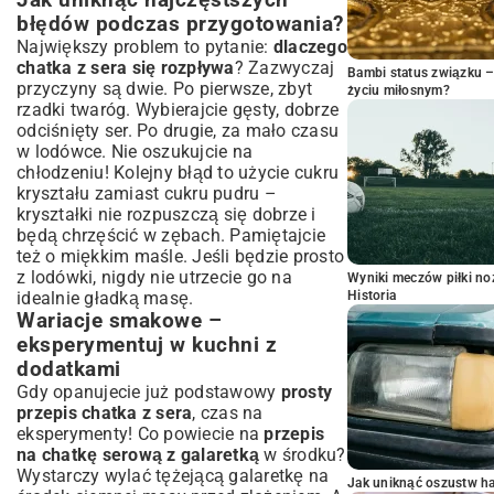
Jak uniknąć najczęstszych
błędów podczas przygotowania?
Największy problem to pytanie:
dlaczego
chatka z sera się rozpływa
? Zazwyczaj
Bambi status związku 
przyczyny są dwie. Po pierwsze, zbyt
życiu miłosnym?
rzadki twaróg. Wybierajcie gęsty, dobrze
odciśnięty ser. Po drugie, za mało czasu
w lodówce. Nie oszukujcie na
chłodzeniu! Kolejny błąd to użycie cukru
kryształu zamiast cukru pudru –
kryształki nie rozpuszczą się dobrze i
będą chrzęścić w zębach. Pamiętajcie
też o miękkim maśle. Jeśli będzie prosto
z lodówki, nigdy nie utrzecie go na
Wyniki meczów piłki noż
idealnie gładką masę.
Historia
Wariacje smakowe –
eksperymentuj w kuchni z
dodatkami
Gdy opanujecie już podstawowy
prosty
przepis chatka z sera
, czas na
eksperymenty! Co powiecie na
przepis
na chatkę serową z galaretką
w środku?
Wystarczy wylać tężejącą galaretkę na
Jak uniknąć oszustw h