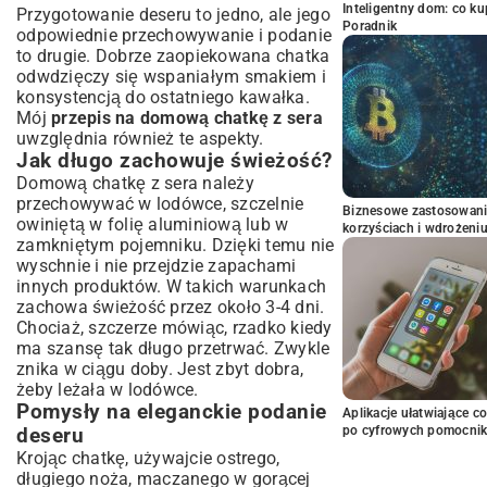
Inteligentny dom: co k
Przygotowanie deseru to jedno, ale jego
Poradnik
odpowiednie przechowywanie i podanie
to drugie. Dobrze zaopiekowana chatka
odwdzięczy się wspaniałym smakiem i
konsystencją do ostatniego kawałka.
Mój
przepis na domową chatkę z sera
uwzględnia również te aspekty.
Jak długo zachowuje świeżość?
Domową chatkę z sera należy
przechowywać w lodówce, szczelnie
Biznesowe zastosowani
owiniętą w folię aluminiową lub w
korzyściach i wdrożeni
zamkniętym pojemniku. Dzięki temu nie
wyschnie i nie przejdzie zapachami
innych produktów. W takich warunkach
zachowa świeżość przez około 3-4 dni.
Chociaż, szczerze mówiąc, rzadko kiedy
ma szansę tak długo przetrwać. Zwykle
znika w ciągu doby. Jest zbyt dobra,
żeby leżała w lodówce.
Pomysły na eleganckie podanie
Aplikacje ułatwiające c
po cyfrowych pomocni
deseru
Krojąc chatkę, używajcie ostrego,
długiego noża, maczanego w gorącej