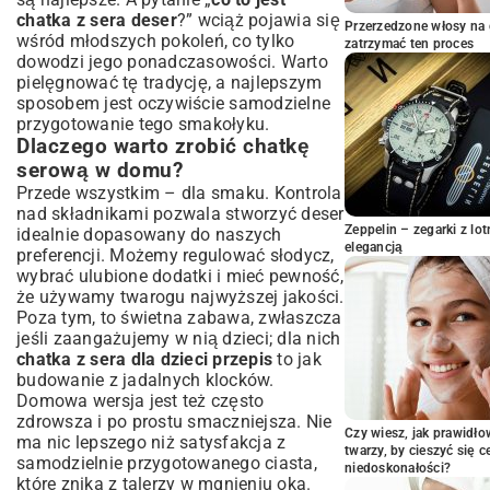
gładkości
chatka z sera deser
?” wciąż pojawia się
Składanie i formowanie perfekcyjnej chatki
Przerzedzone włosy na 
wśród młodszych pokoleń, co tylko
zatrzymać ten proces
Chłodzenie i utrwalanie smaku
dowodzi jego ponadczasowości. Warto
Sekrety doskonałej chatki z sera –
pielęgnować tę tradycję, a najlepszym
porady i triki
sposobem jest oczywiście samodzielne
przygotowanie tego smakołyku.
Jak uniknąć najczęstszych błędów
Dlaczego warto zrobić chatkę
podczas przygotowania?
serową w domu?
Wariacje smakowe – eksperymentuj w
kuchni z dodatkami
Przede wszystkim – dla smaku. Kontrola
nad składnikami pozwala stworzyć deser
Idealne dodatki do serwowania chatki
Zeppelin – zegarki z l
serowej
idealnie dopasowany do naszych
elegancją
preferencji. Możemy regulować słodycz,
Przechowywanie i serwowanie domowej
wybrać ulubione dodatki i mieć pewność,
chatki z sera
że używamy twarogu najwyższej jakości.
Jak długo zachowuje świeżość?
Poza tym, to świetna zabawa, zwłaszcza
Pomysły na eleganckie podanie deseru
jeśli zaangażujemy w nią dzieci; dla nich
Podsumowanie: Smak tradycji w
chatka z sera dla dzieci przepis
to jak
nowoczesnym wydaniu
budowanie z jadalnych klocków.
Domowa wersja jest też często
zdrowsza i po prostu smaczniejsza. Nie
Czy wiesz, jak prawidł
ma nic lepszego niż satysfakcja z
twarzy, by cieszyć się 
samodzielnie przygotowanego ciasta,
niedoskonałości?
które znika z talerzy w mgnieniu oka.