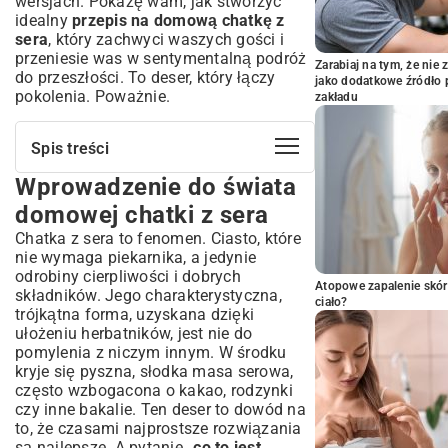
wersjach. Pokażę wam, jak stworzyć
idealny
przepis na domową chatkę z
sera
, który zachwyci waszych gości i
przeniesie was w sentymentalną podróż
Zarabiaj na tym, że ni
do przeszłości. To deser, który łączy
jako dodatkowe źródło 
pokolenia. Poważnie.
zakładu
Spis treści
Wprowadzenie do świata
Wprowadzenie do świata domowej
chatki z sera
domowej chatki z sera
Dlaczego warto zrobić chatkę serową w
Chatka z sera to fenomen. Ciasto, które
domu?
nie wymaga piekarnika, a jedynie
Składniki na idealną chatkę z sera – co
odrobiny cierpliwości i dobrych
musisz przygotować?
Atopowe zapalenie skór
składników. Jego charakterystyczna,
ciało?
Wybór odpowiedniego twarogu – klucz do
trójkątna forma, uzyskana dzięki
smaku
ułożeniu herbatników, jest nie do
Dodatki, które wzbogacą twoją chatkę
pomylenia z niczym innym. W środku
serową
kryje się pyszna, słodka masa serowa,
często wzbogacona o kakao, rodzynki
Przepis krok po kroku: Jak przygotować
czy inne bakalie. Ten deser to dowód na
domową chatkę z sera bez pieczenia?
to, że czasami najprostsze rozwiązania
Przygotowanie masy serowej – sekrety
są najlepsze. A pytanie „
co to jest