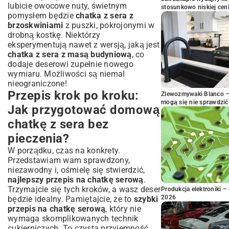
lubicie owocowe nuty, świetnym
stosunkowo niskiej cen
pomysłem będzie
chatka z sera z
brzoskwiniami
z puszki, pokrojonymi w
drobną kostkę. Niektórzy
eksperymentują nawet z wersją, jaką jest
chatka z sera z masą budyniową
, co
dodaje deserowi zupełnie nowego
wymiaru. Możliwości są niemal
nieograniczone!
Przepis krok po kroku:
Zlewozmywaki Blanco – 
mogą się nie sprawdzić
Jak przygotować domową
chatkę z sera bez
pieczenia?
W porządku, czas na konkrety.
Przedstawiam wam sprawdzony,
niezawodny i, ośmielę się stwierdzić,
najlepszy przepis na chatkę serową
.
Trzymajcie się tych kroków, a wasz deser
Produkcja elektroniki – 
2026
będzie idealny. Pamiętajcie, że to
szybki
przepis na chatkę serową
, który nie
wymaga skomplikowanych technik
cukierniczych. To czysta przyjemność