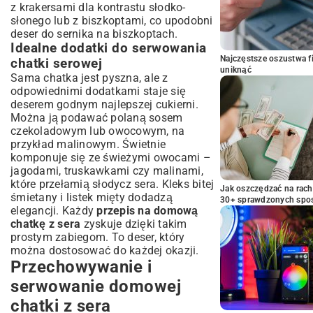
z krakersami dla kontrastu słodko-
słonego lub z biszkoptami, co upodobni
deser do
sernika na biszkoptach
.
Idealne dodatki do serwowania
Najczęstsze oszustwa f
chatki serowej
uniknąć
Sama chatka jest pyszna, ale z
odpowiednimi dodatkami staje się
deserem godnym najlepszej cukierni.
Można ją podawać polaną sosem
czekoladowym lub owocowym, na
przykład malinowym. Świetnie
komponuje się ze świeżymi owocami –
jagodami, truskawkami czy malinami,
które przełamią słodycz sera. Kleks bitej
Jak oszczędzać na rac
śmietany i listek mięty dodadzą
30+ sprawdzonych sp
elegancji. Każdy
przepis na domową
chatkę z sera
zyskuje dzięki takim
prostym zabiegom. To deser, który
można dostosować do każdej okazji.
Przechowywanie i
serwowanie domowej
chatki z sera