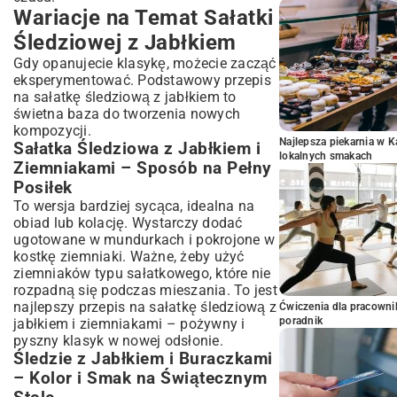
Wariacje na Temat Sałatki
Śledziowej z Jabłkiem
Gdy opanujecie klasykę, możecie zacząć
eksperymentować. Podstawowy przepis
na sałatkę śledziową z jabłkiem to
świetna baza do tworzenia nowych
kompozycji.
Najlepsza piekarnia w 
Sałatka Śledziowa z Jabłkiem i
lokalnych smakach
Ziemniakami – Sposób na Pełny
Posiłek
To wersja bardziej sycąca, idealna na
obiad lub kolację. Wystarczy dodać
ugotowane w mundurkach i pokrojone w
kostkę ziemniaki. Ważne, żeby użyć
ziemniaków typu sałatkowego, które nie
rozpadną się podczas mieszania. To jest
najlepszy przepis na sałatkę śledziową z
Ćwiczenia dla pracown
poradnik
jabłkiem i ziemniakami – pożywny i
pyszny klasyk w nowej odsłonie.
Śledzie z Jabłkiem i Buraczkami
– Kolor i Smak na Świątecznym