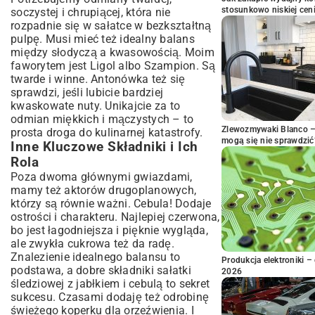
stosunkowo niskiej cen
soczystej i chrupiącej, która nie
rozpadnie się w sałatce w bezkształtną
pulpę. Musi mieć też idealny balans
między słodyczą a kwasowością. Moim
faworytem jest Ligol albo Szampion. Są
twarde i winne. Antonówka też się
sprawdzi, jeśli lubicie bardziej
kwaskowate nuty. Unikajcie za to
odmian miękkich i mączystych – to
Zlewozmywaki Blanco – 
prosta droga do kulinarnej katastrofy.
mogą się nie sprawdzić
Inne Kluczowe Składniki i Ich
Rola
Poza dwoma głównymi gwiazdami,
mamy też aktorów drugoplanowych,
którzy są równie ważni. Cebula! Dodaje
ostrości i charakteru. Najlepiej czerwona,
bo jest łagodniejsza i pięknie wygląda,
ale zwykła cukrowa też da radę.
Znalezienie idealnego balansu to
Produkcja elektroniki – 
podstawa, a dobre składniki sałatki
2026
śledziowej z jabłkiem i cebulą to sekret
sukcesu. Czasami dodaję też odrobinę
świeżego koperku dla orzeźwienia. I