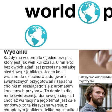
MARIUSZ ŁAMAGA
05.10.2025
BIZNES
POPULARNE A
Przepis na Sałatkę
Śledziową z Jabłkiem –
Klasyka w Najlepszym
Wydaniu
Każdy ma w domu taki jeden przepis,
który jest jak wehikuł czasu. U mnie to
bez dwóch zdań jest przepis na sałatkę
śledziową z jabłkiem. Jeden kęs i
wracam do dzieciństwa, do gwaru
Jak wybrać odpowiedni 
świątecznych przygotowań i zapachu
mężczyzn?
choinki mieszającego się z aromatem
korzennych przypraw. To danie to dla
mnie kwintesencja domowego ciepła. I
chociaż wariacji na jego temat jest całe
mnóstwo, to ta klasyczna wersja, z
chrupiącym jabłkiem, delikatną cebulką i