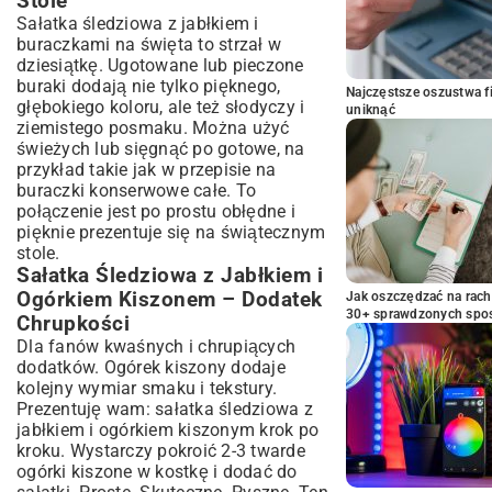
Stole
Sałatka śledziowa z jabłkiem i
buraczkami na święta to strzał w
dziesiątkę. Ugotowane lub pieczone
buraki dodają nie tylko pięknego,
Najczęstsze oszustwa f
głębokiego koloru, ale też słodyczy i
uniknąć
ziemistego posmaku. Można użyć
świeżych lub sięgnąć po gotowe, na
przykład takie jak w przepisie na
buraczki konserwowe całe
. To
połączenie jest po prostu obłędne i
pięknie prezentuje się na świątecznym
stole.
Sałatka Śledziowa z Jabłkiem i
Ogórkiem Kiszonem – Dodatek
Jak oszczędzać na rac
30+ sprawdzonych sp
Chrupkości
Dla fanów kwaśnych i chrupiących
dodatków. Ogórek kiszony dodaje
kolejny wymiar smaku i tekstury.
Prezentuję wam: sałatka śledziowa z
jabłkiem i ogórkiem kiszonym krok po
kroku. Wystarczy pokroić 2-3 twarde
ogórki kiszone w kostkę i dodać do