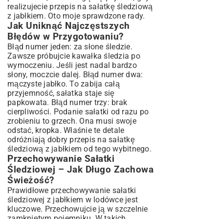
realizujecie przepis na sałatkę śledziową
z jabłkiem. Oto moje sprawdzone rady.
Jak Uniknąć Najczęstszych
Błędów w Przygotowaniu?
Błąd numer jeden: za słone śledzie.
Zawsze próbujcie kawałka śledzia po
wymoczeniu. Jeśli jest nadal bardzo
słony, moczcie dalej. Błąd numer dwa:
mączyste jabłko. To zabija całą
przyjemność, sałatka staje się
papkowata. Błąd numer trzy: brak
cierpliwości. Podanie sałatki od razu po
zrobieniu to grzech. Ona musi swoje
odstać, kropka. Właśnie te detale
odróżniają dobry przepis na sałatkę
śledziową z jabłkiem od tego wybitnego.
Przechowywanie Sałatki
Śledziowej – Jak Długo Zachowa
Świeżość?
Prawidłowe przechowywanie sałatki
śledziowej z jabłkiem w lodówce jest
kluczowe. Przechowujcie ją w szczelnie
zamkniętym pojemniku. W takich