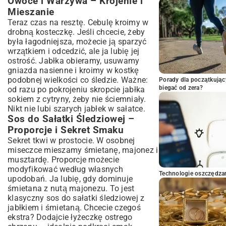
Owoce i Warzywa – Krojenie i
Mieszanie
Teraz czas na resztę. Cebulę kroimy w
drobną kosteczkę. Jeśli chcecie, żeby
była łagodniejsza, możecie ją sparzyć
wrzątkiem i odcedzić, ale ja lubię jej
ostrość. Jabłka obieramy, usuwamy
gniazda nasienne i kroimy w kostkę
podobnej wielkości co śledzie. Ważne:
Porady dla początkując
biegać od zera?
od razu po pokrojeniu skropcie jabłka
sokiem z cytryny, żeby nie ściemniały.
Nikt nie lubi szarych jabłek w sałatce.
Sos do Sałatki Śledziowej –
Proporcje i Sekret Smaku
Sekret tkwi w prostocie. W osobnej
miseczce mieszamy śmietanę, majonez i
musztardę. Proporcje możecie
modyfikować według własnych
Technologie oszczędzan
upodobań. Ja lubię, gdy dominuje
śmietana z nutą majonezu. To jest
klasyczny sos do sałatki śledziowej z
jabłkiem i śmietaną. Chcecie czegoś
ekstra? Dodajcie łyżeczkę ostrego