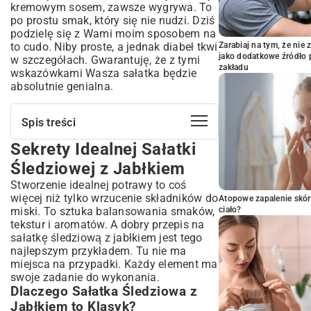
kremowym sosem, zawsze wygrywa. To
po prostu smak, który się nie nudzi. Dziś
podzielę się z Wami moim sposobem na
to cudo. Niby proste, a jednak diabeł tkwi
Zarabiaj na tym, że ni
jako dodatkowe źródło 
w szczegółach. Gwarantuję, że z tymi
zakładu
wskazówkami Wasza sałatka będzie
absolutnie genialna.
Spis treści
Sekrety Idealnej Sałatki
Sekrety Idealnej Sałatki Śledziowej z
Jabłkiem
Śledziowej z Jabłkiem
Dlaczego Sałatka Śledziowa z Jabłkiem to
Stworzenie idealnej potrawy to coś
Klasyk?
więcej niż tylko wrzucenie składników do
Atopowe zapalenie skór
Różne Oblicza Sałatki Śledziowej – Krótki
miski. To sztuka balansowania smaków,
ciało?
Przegląd
tekstur i aromatów. A dobry przepis na
Podstawy i Składniki – Co Musisz
sałatkę śledziową z jabłkiem jest tego
Wiedzieć?
najlepszym przykładem. Tu nie ma
Wybór Najlepszych Śledzi – Sól, Olej, czy
miejsca na przypadki. Każdy element ma
Matiasy?
swoje zadanie do wykonania.
Dlaczego Sałatka Śledziowa z
Jabłko w Sałatce Śledziowej – Jaka
Odmiana Będzie Najlepsza?
Jabłkiem to Klasyk?