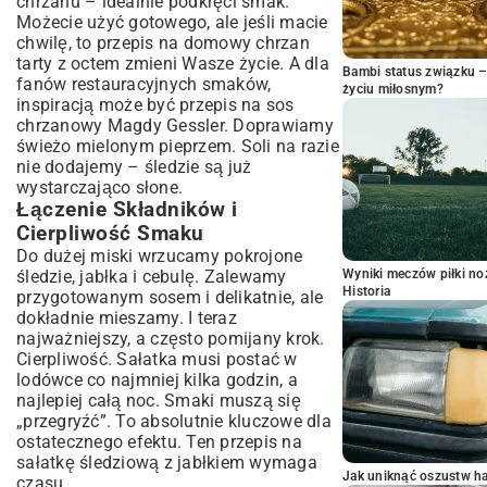
chrzanu – idealnie podkręci smak.
Możecie użyć gotowego, ale jeśli macie
chwilę, to
przepis na domowy chrzan
tarty z octem
zmieni Wasze życie. A dla
Bambi status związku 
fanów restauracyjnych smaków,
życiu miłosnym?
inspiracją może być
przepis na sos
chrzanowy Magdy Gessler
. Doprawiamy
świeżo mielonym pieprzem. Soli na razie
nie dodajemy – śledzie są już
wystarczająco słone.
Łączenie Składników i
Cierpliwość Smaku
Do dużej miski wrzucamy pokrojone
śledzie, jabłka i cebulę. Zalewamy
Wyniki meczów piłki noż
Historia
przygotowanym sosem i delikatnie, ale
dokładnie mieszamy. I teraz
najważniejszy, a często pomijany krok.
Cierpliwość. Sałatka musi postać w
lodówce co najmniej kilka godzin, a
najlepiej całą noc. Smaki muszą się
„przegryźć”. To absolutnie kluczowe dla
ostatecznego efektu. Ten przepis na
sałatkę śledziową z jabłkiem wymaga
Jak uniknąć oszustw h
czasu.