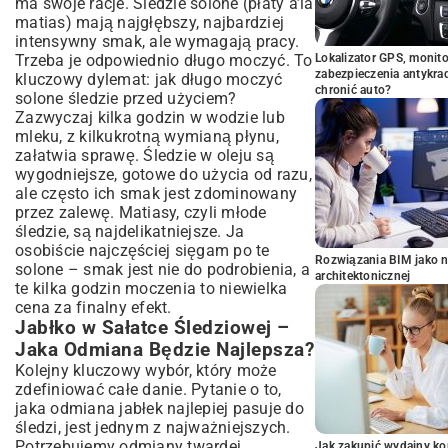
ma swoje racje. Śledzie solone (płaty a’la
matias) mają najgłębszy, najbardziej
intensywny smak, ale wymagają pracy.
Trzeba je odpowiednio długo moczyć. To
Lokalizator GPS, monito
zabezpieczenia antykra
kluczowy dylemat: jak długo moczyć
chronić auto?
solone śledzie przed użyciem?
Zazwyczaj kilka godzin w wodzie lub
mleku, z kilkukrotną wymianą płynu,
załatwia sprawę. Śledzie w oleju są
wygodniejsze, gotowe do użycia od razu,
ale często ich smak jest zdominowany
przez zalewę. Matiasy, czyli młode
śledzie, są najdelikatniejsze. Ja
osobiście najczęściej sięgam po te
Rozwiązania BIM jako n
solone – smak jest nie do podrobienia, a
architektonicznej
te kilka godzin moczenia to niewielka
cena za finalny efekt.
Jabłko w Sałatce Śledziowej –
Jaka Odmiana Będzie Najlepsza?
Kolejny kluczowy wybór, który może
zdefiniować całe danie. Pytanie o to,
jaka odmiana jabłek najlepiej pasuje do
śledzi, jest jednym z najważniejszych.
Potrzebujemy odmiany twardej,
Jak zakupić wydajny ko