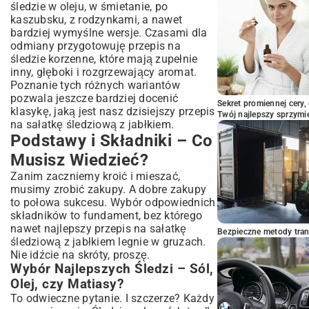
śledzie w oleju, w śmietanie, po
Porady Eksperta i Częste Pytania
kaszubsku, z rodzynkami, a nawet
Jak Uniknąć Najczęstszych Błędów w
bardziej wymyślne wersje. Czasami dla
Przygotowaniu?
odmiany przygotowuję
przepis na
Przechowywanie Sałatki Śledziowej – Jak
śledzie korzenne
, które mają zupełnie
Długo Zachowa Świeżość?
inny, głęboki i rozgrzewający aromat.
Poznanie tych różnych wariantów
Z czym Podawać Sałatkę Śledziową z
Jabłkiem?
pozwala jeszcze bardziej docenić
Sekret promiennej cery,
klasykę, jaką jest nasz dzisiejszy przepis
Podsumowanie – Sałatka Śledziowa z
Twój najlepszy sprzymi
na sałatkę śledziową z jabłkiem.
Jabłkiem na Twoim Stole
Podstawy i Składniki – Co
Musisz Wiedzieć?
Zanim zaczniemy kroić i mieszać,
musimy zrobić zakupy. A dobre zakupy
to połowa sukcesu. Wybór odpowiednich
składników to fundament, bez którego
nawet najlepszy przepis na sałatkę
Bezpieczne metody trans
śledziową z jabłkiem legnie w gruzach.
Nie idźcie na skróty, proszę.
Wybór Najlepszych Śledzi – Sól,
Olej, czy Matiasy?
To odwieczne pytanie. I szczerze? Każdy