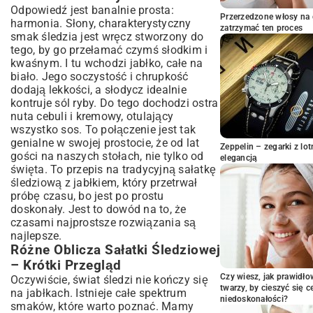
Inne Kluczowe Składniki i Ich Rola
Odpowiedź jest banalnie prosta:
Przerzedzone włosy na 
harmonia. Słony, charakterystyczny
Lista Składników do Sałatki Śledziowej z
zatrzymać ten proces
Jabłkiem
smak śledzia jest wręcz stworzony do
tego, by go przełamać czymś słodkim i
Krok po Kroku – Jak Przygotować
kwaśnym. I tu wchodzi jabłko, całe na
Perfekcyjną Sałatkę Śledziową z
biało. Jego soczystość i chrupkość
Jabłkiem?
dodają lekkości, a słodycz idealnie
Przygotowanie Śledzi – Moczenie, Krojenie,
kontruje sól ryby. Do tego dochodzi ostra
Doprawianie
nuta cebuli i kremowy, otulający
Owoce i Warzywa – Krojenie i Mieszanie
wszystko sos. To połączenie jest tak
Sos do Sałatki Śledziowej – Proporcje i
genialne w swojej prostocie, że od lat
Zeppelin – zegarki z l
Sekret Smaku
gości na naszych stołach, nie tylko od
elegancją
Łączenie Składników i Cierpliwość Smaku
święta. To przepis na tradycyjną sałatkę
śledziową z jabłkiem, który przetrwał
Wariacje na Temat Sałatki Śledziowej z
próbę czasu, bo jest po prostu
Jabłkiem
doskonały. Jest to dowód na to, że
Sałatka Śledziowa z Jabłkiem i
czasami najprostsze rozwiązania są
Ziemniakami – Sposób na Pełny Posiłek
najlepsze.
Śledzie z Jabłkiem i Buraczkami – Kolor i
Różne Oblicza Sałatki Śledziowej
Smak na Świątecznym Stole
– Krótki Przegląd
Sałatka Śledziowa z Jabłkiem i Ogórkiem
Czy wiesz, jak prawidł
Oczywiście, świat śledzi nie kończy się
Kiszonem – Dodatek Chrupkości
twarzy, by cieszyć się 
na jabłkach. Istnieje całe spektrum
Pomysły na Podanie – Na Co Dzień i Od
niedoskonałości?
smaków, które warto poznać. Mamy
Święta