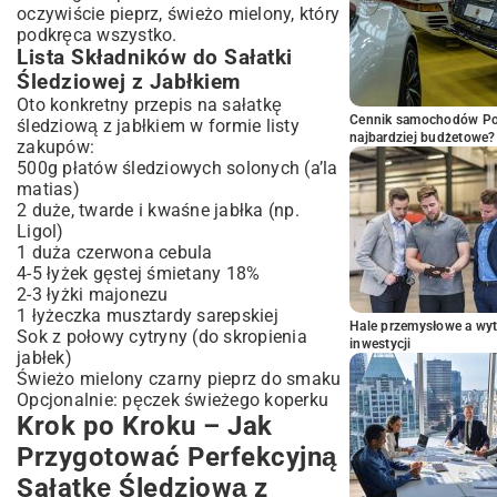
oczywiście pieprz, świeżo mielony, który
podkręca wszystko.
Lista Składników do Sałatki
Śledziowej z Jabłkiem
Oto konkretny przepis na sałatkę
Cennik samochodów Por
śledziową z jabłkiem w formie listy
najbardziej budżetowe?
zakupów:
500g płatów śledziowych solonych (a’la
matias)
2 duże, twarde i kwaśne jabłka (np.
Ligol)
1 duża czerwona cebula
4-5 łyżek gęstej śmietany 18%
2-3 łyżki majonezu
1 łyżeczka musztardy sarepskiej
Hale przemysłowe a wyt
Sok z połowy cytryny (do skropienia
inwestycji
jabłek)
Świeżo mielony czarny pieprz do smaku
Opcjonalnie: pęczek świeżego koperku
Krok po Kroku – Jak
Przygotować Perfekcyjną
Sałatkę Śledziową z