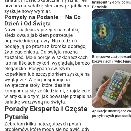
sałatki. Proste. Skuteczne. Pyszne. Ten
Inteligentny dom: co k
przepis na sałatkę śledziową z jabłkiem
Poradnik
zyskuje nowy wymiar.
Pomysły na Podanie – Na Co
Dzień i Od Święta
Nawet najlepszy przepis na sałatkę
śledziową z jabłkiem potrzebuje
odpowiedniej oprawy. Na co dzień
podaję ją po prostu z kromką dobrego,
żytniego chleba. Od święta można
zaszaleć. Małe porcje w szklaneczkach
Biznesowe zastosowani
korzyściach i wdrożeni
lub na liściach cykorii wyglądają bardzo
elegancko. Posypana świeżym
koperkiem lub szczypiorkiem zyskuje na
wyglądzie. Więcej inspiracji na
świąteczne stoły, które idealnie
komponują się ze śledziami, znajdziecie
w artykule o tym, jak powstaje
przepis na
sałatkę warzywną na święta
.
Porady Eksperta i Częste
Aplikacje ułatwiające c
Pytania
po cyfrowych pomocni
Zebrałam kilka najczęstszych pytań i
problemów, które mogą się pojawić, gdy