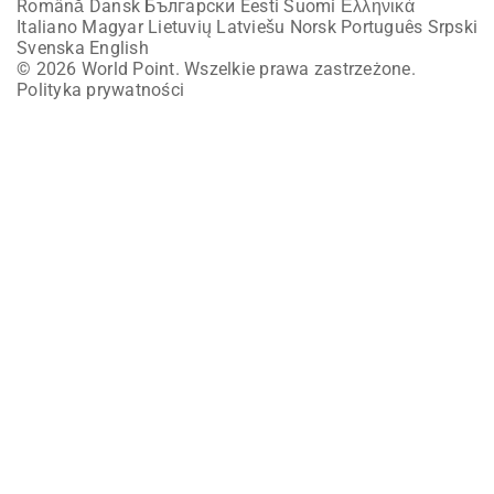
Română
Dansk
Български
Eesti
Suomi
Ελληνικά
Italiano
Magyar
Lietuvių
Latviešu
Norsk
Português
Srpski
Svenska
English
© 2026 World Point. Wszelkie prawa zastrzeżone.
Polityka prywatności