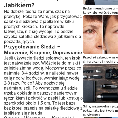
Jabłkiem?
Broker nieruchomości – 
No dobrze, teoria za nami, czas na
kursy, aby wejść do teg
praktykę. Pokażę Wam, jak przygotować
sałatkę śledziową z jabłkiem w kilku
prostych krokach. To naprawdę
łatwiejsze, niż się wydaje. To będzie
szybka sałatka śledziowa z jabłkiem dla
początkujących.
Przygotowanie Śledzi –
Moczenie, Krojenie, Doprawianie
Jeśli używacie śledzi solonych, ten krok
Przegląd zabiegów na 
chirurgiczne i niechirur
jest najważniejszy. Włóżcie je do miski i
zalejcie zimną wodą. Moczymy przez co
najmniej 3-4 godziny, a najlepiej nawet
całą noc w lodówce, wymieniając wodę
2-3 razy. Po co? Aby pozbyć się
nadmiaru soli. Po wymoczeniu śledzie
trzeba dokładnie osuszyć papierowym
ręcznikiem i pokroić w paski lub kostkę o
szerokości około 1,5 cm. To jest baza,
Silna, niezawodna i pr
bez której przepis na sałatkę śledziową z
pokaż, jaka jest twoja 
jabłkiem się nie uda.
survivalowe