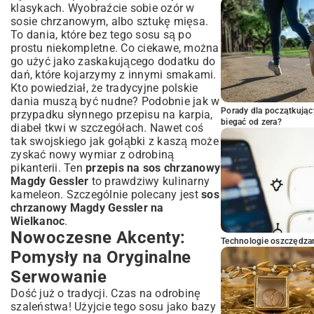
klasykach. Wyobraźcie sobie ozór w
sosie chrzanowym, albo sztukę mięsa.
To dania, które bez tego sosu są po
prostu niekompletne. Co ciekawe, można
go użyć jako zaskakującego dodatku do
dań, które kojarzymy z innymi smakami.
Kto powiedział, że tradycyjne polskie
dania muszą być nudne? Podobnie jak w
Porady dla początkując
przypadku słynnego
przepisu na karpia
,
biegać od zera?
diabeł tkwi w szczegółach. Nawet coś
tak swojskiego jak
gołąbki z kaszą
może
zyskać nowy wymiar z odrobiną
pikanterii. Ten
przepis na sos chrzanowy
Magdy Gessler
to prawdziwy kulinarny
kameleon. Szczególnie polecany jest
sos
chrzanowy Magdy Gessler na
Wielkanoc
.
Nowoczesne Akcenty:
Technologie oszczędzan
Pomysły na Oryginalne
Serwowanie
Dość już o tradycji. Czas na odrobinę
szaleństwa! Użyjcie tego sosu jako bazy