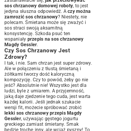
zastanawiacie się,
jak przechowywać
sos chrzanowy domowej roboty
, to jest
jedyna słuszna odpowiedź. A
czy można
zamrozić sos chrzanowy
? Niestety, nie
polecam. Śmietana może się zważyć i
sos straci swoją aksamitną
konsystencję. Szkoda psuć ten
wspaniały
przepis na sos chrzanowy
Magdy Gessler
.
Czy Sos Chrzanowy Jest
Zdrowy?
I tak, i nie. Sam chrzan jest super zdrowy.
Ale w połączeniu z tłustą śmietaną i
żółtkami tworzy dość kaloryczną
kompozycję. Czy to powód, żeby go nie
jeść? Absolutnie nie! Wszystko jest dla
ludzi, byle z umiarem. A przyjemność,
jaką daje zjedzenie tego cuda, jest warta
każdej kalorii. Jeśli jednak szukacie
wersji fit, możecie spróbować zrobić
lekki sos chrzanowy przepis Magdy
Gessler
, używając gęstego jogurtu
greckiego zamiast śmietany. Smak
będzie trochę inny, ale wciąż pyszny! To