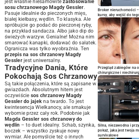
jest właśnie niesamowite
zastosowanie
sosu chrzanowego Magdy Gessler
.
Broker nieruchomości – 
Pasuje idealnie do pieczonych mięs,
kursy, aby wejść do teg
białej kiełbasy, wędlin. To klasyka. Ale
spróbujcie go podać do pieczonej ryby,
na przykład sandacza. Albo jako dip do
świeżych warzyw. Genialne! Można nim
smarować kanapki, dodawać do sałatek.
Ogranicza was tylko wyobraźnia. Ten
przepis na sos chrzanowy Magdy
Gessler
jest uniwersalny.
Tradycyjne Dania, Które
Przegląd zabiegów na 
chirurgiczne i niechirur
Pokochają Sos Chrzanowy
Są takie połączenia, które są zapisane w
gwiazdach. Absolutnym hitem jest
oczywiście
sos chrzanowy Magdy
Gessler do jajek
na twardo. To jest
kwintesencja Wielkanocy, ale smakuje
wybornie przez cały rok. Podobnie jak
Magda Gessler sos chrzanowy do
wędlin
– to duet idealny. Schab, szynka,
Silna, niezawodna i pr
boczek – wszystko zyskuje nowy
pokaż, jaka jest twoja 
survivalowe
wymiar. Ale pomyślcie też o innych