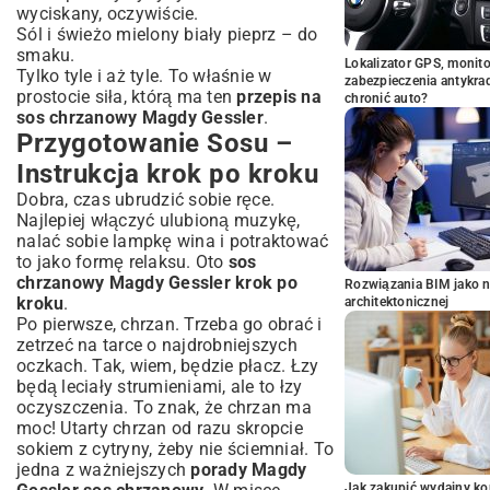
wyciskany, oczywiście.
Sól i świeżo mielony biały pieprz – do
smaku.
Lokalizator GPS, monito
Tylko tyle i aż tyle. To właśnie w
zabezpieczenia antykra
prostocie siła, którą ma ten
przepis na
chronić auto?
sos chrzanowy Magdy Gessler
.
Przygotowanie Sosu –
Instrukcja krok po kroku
Dobra, czas ubrudzić sobie ręce.
Najlepiej włączyć ulubioną muzykę,
nalać sobie lampkę wina i potraktować
to jako formę relaksu. Oto
sos
chrzanowy Magdy Gessler krok po
Rozwiązania BIM jako n
kroku
.
architektonicznej
Po pierwsze, chrzan. Trzeba go obrać i
zetrzeć na tarce o najdrobniejszych
oczkach. Tak, wiem, będzie płacz. Łzy
będą leciały strumieniami, ale to łzy
oczyszczenia. To znak, że chrzan ma
moc! Utarty chrzan od razu skropcie
sokiem z cytryny, żeby nie ściemniał. To
jedna z ważniejszych
porady Magdy
Jak zakupić wydajny ko