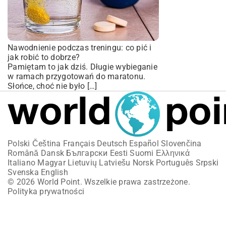
Nawodnienie podczas treningu: co pić i
jak robić to dobrze?
Pamiętam to jak dziś. Długie wybieganie
w ramach przygotowań do maratonu.
Słońce, choć nie było […]
Polski
Čeština
Français
Deutsch
Español
Slovenčina
Română
Dansk
Български
Eesti
Suomi
Ελληνικά
Italiano
Magyar
Lietuvių
Latviešu
Norsk
Português
Srpski
Svenska
English
© 2026 World Point. Wszelkie prawa zastrzeżone.
Polityka prywatności