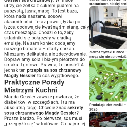
Gessler sos chrzanowy
. W misce
stosunkowo niskiej cen
utrzyjcie żółtka z cukrem pudrem na
puszystą, jasną masę. To jest baza,
która nada naszemu sosowi
aksamitności. Teraz powoli, łyżka po
łyżce, dodawajcie kwaśną śmietanę, cały
czas mieszając. Chodzi o to, żeby
składniki się połączyły w gładką
emulsję. Na sam koniec dodajemy
naszego bohatera – starty chrzan.
Zlewozmywaki Blanco – 
Mieszamy delikatnie, ale zdecydowanie.
mogą się nie sprawdzić
Doprawiamy solą i białym pieprzem do
smaku. I gotowe. Prawda, że proste? A
jednak ten
przepis na sos chrzanowy
Magdy Gessler
to coś wyjątkowego.
Praktyczne Porady
Mistrzyni Kuchni
Magda Gessler zawsze powtarza, że
diabeł tkwi w szczegółach. I tu ma
Produkcja elektroniki – 
absolutną rację. Chcecie znać
sekrety
2026
sosu chrzanowego Magdy Gessler
?
Proszę bardzo. Po pierwsze, sos musi
„przegryźć się” w lodówce. Co najmniej