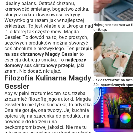
idealny balans. Ostrość chrzanu,
kremowość śmietany, bogactwo żółtka,
słodycz cukru i kwasowość cytryny.
Wszystko gra razem jak w najlepszej
Najczęstsze oszustwa f
orkiestrze. To jest właśnie ta „kropka nad
uniknąć
i”, o której tak często mówi Magda
Gessler. To dowód na to, że z prostych,
uczciwych produktów można stworzyć
coś absolutnie niezwykłego. Ten
przepis
na sos chrzanowy Magdy Gessler
to
esencja dobrego smaku. To
najlepszy
domowy sos chrzanowy przepis
, jaki
znam. Nic dodać, nic ująć.
Filozofia Kulinarna Magdy
Jak oszczędzać na rac
Gessler
30+ sprawdzonych sp
Aby w pełni zrozumieć ten sos, trzeba
zrozumieć filozofię jego autorki. Magda
Gessler to nie tylko kucharka, to artystka.
Ona nie gotuje, ona tworzy. Jej kuchnia
opiera się na szacunku do produktu, na
powrocie do korzeni i na
bezkompromisowej jakości. Nie ma tu
miejsca na oszustwo, na drogi na skróty.