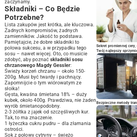
zaczynamy.
Składniki – Co Będzie
Potrzebne?
Lista zakupów jest krótka, ale kluczowa.
Żadnych kompromisów, żadnych
zamienników. Jakość to podstawa.
Pamiętajcie, że dobre składniki to
Sekret promiennej cery,
połowa sukcesu, a w przypadku tego
Twój najlepszy sprzymi
sosu – nawet więcej. Oto, co musicie
zdobyć, aby poznać
składniki sosu
chrzanowego Magdy Gessler
:
Świeży korzeń chrzanu – około 150-
200g. Musi być twardy i pachnący.
Zapomnijcie o tym wiórowatym ze
słoika!
Gęsta, kwaśna śmietana 18% – duży
kubek, około 400g. Prawdziwa, nie żaden
Bezpieczne metody trans
wyrób śmietanopodobny.
2-3 żółtka z jajek od szczęśliwych kur.
Tak, to ma znaczenie.
1 łyżeczka cukru pudru – dla złamania
ostrości.
Sok z połowy cytryny – świeżo