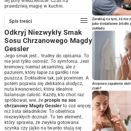
tej pory wiedzieliście. Czas na
prawdziwą magię w kuchni.
Zarabiaj na tym, że ni
Spis treści
jako dodatkowe źródło 
zakładu
Odkryj Niezwykły Smak
Odkryj Niezwykły Smak Sosu
Chrzanowego Magdy Gessler
Sosu Chrzanowego Magdy
Przepis na Sos Chrzanowy Magdy
Gessler
Gessler: Krok po Kroku do Perfekcji
Jego smak jest… trudny do opisania. To
Składniki – Co Będzie Potrzebne?
nie jest tylko ostrość. To symfonia. Jest
Przygotowanie Sosu – Instrukcja krok
kremowy, niemal aksamitny, ale z
po kroku
pazurem, który łapie za gardło i nie
Praktyczne Porady Mistrzyni Kuchni
puszcza. Dokładnie tak, jak powinien. A
potem pojawia się delikatna słodycz,
Zastosowania Sosu Chrzanowego:
Atopowe zapalenie skór
nuta kwasowości, która idealnie
ciało?
Idealne Połączenia Kulinarne
balansuje całość. Każdy, kto choć raz
Tradycyjne Dania, Które Pokochają Sos
spróbował, wie, że
przepis na sos
Chrzanowy
chrzanowy Magdy Gessler
to coś więcej
Nowoczesne Akcenty: Pomysły na
niż lista składników. To obietnica
Oryginalne Serwowanie
niezwykłych doznań. To ten element,
który sprawia, że zwykła gotowana
Wariacje Sosu Chrzanowego:
szynka czy jajko na twardo stają się
Eksperymentuj ze Smakiem