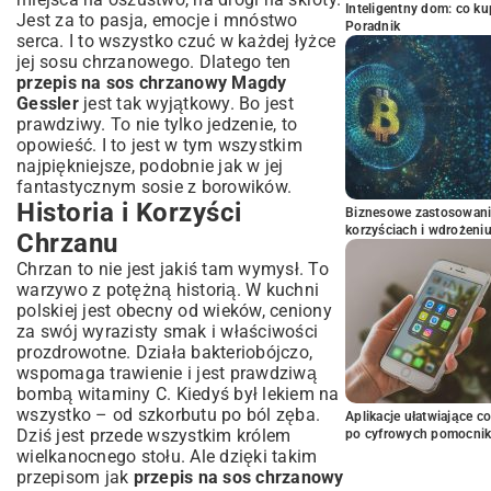
Inteligentny dom: co k
Jest za to pasja, emocje i mnóstwo
Poradnik
serca. I to wszystko czuć w każdej łyżce
jej sosu chrzanowego. Dlatego ten
przepis na sos chrzanowy Magdy
Gessler
jest tak wyjątkowy. Bo jest
prawdziwy. To nie tylko jedzenie, to
opowieść. I to jest w tym wszystkim
najpiękniejsze, podobnie jak w jej
fantastycznym
sosie z borowików
.
Historia i Korzyści
Biznesowe zastosowani
korzyściach i wdrożeni
Chrzanu
Chrzan to nie jest jakiś tam wymysł. To
warzywo z potężną historią. W kuchni
polskiej jest obecny od wieków, ceniony
za swój wyrazisty smak i właściwości
prozdrowotne. Działa bakteriobójczo,
wspomaga trawienie i jest prawdziwą
bombą witaminy C. Kiedyś był lekiem na
wszystko – od szkorbutu po ból zęba.
Aplikacje ułatwiające c
Dziś jest przede wszystkim królem
po cyfrowych pomocni
wielkanocnego stołu. Ale dzięki takim
przepisom jak
przepis na sos chrzanowy