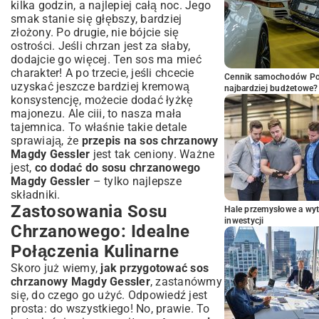
kilka godzin, a najlepiej całą noc. Jego
smak stanie się głębszy, bardziej
złożony. Po drugie, nie bójcie się
ostrości. Jeśli chrzan jest za słaby,
dodajcie go więcej. Ten sos ma mieć
charakter! A po trzecie, jeśli chcecie
Cennik samochodów Por
uzyskać jeszcze bardziej kremową
najbardziej budżetowe?
konsystencję, możecie dodać łyżkę
majonezu. Ale ciii, to nasza mała
tajemnica. To właśnie takie detale
sprawiają, że
przepis na sos chrzanowy
Magdy Gessler
jest tak ceniony. Ważne
jest,
co dodać do sosu chrzanowego
Magdy Gessler
– tylko najlepsze
składniki.
Zastosowania Sosu
Hale przemysłowe a wyt
inwestycji
Chrzanowego: Idealne
Połączenia Kulinarne
Skoro już wiemy,
jak przygotować sos
chrzanowy Magdy Gessler
, zastanówmy
się, do czego go użyć. Odpowiedź jest
prosta: do wszystkiego! No, prawie. To