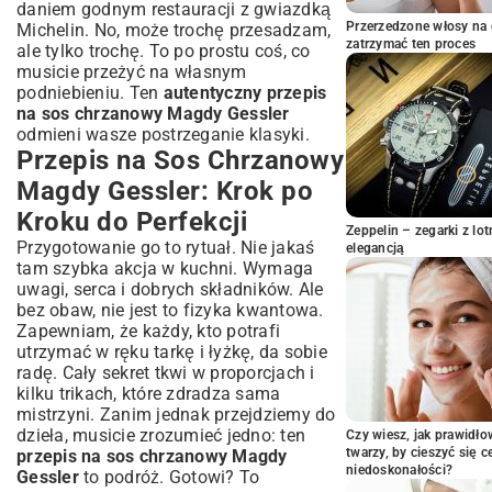
daniem godnym restauracji z gwiazdką
Sekret Smaku: Dlaczego Przepis Magdy
Przerzedzone włosy na 
Michelin. No, może trochę przesadzam,
Gessler Jest Wyjątkowy?
zatrzymać ten proces
ale tylko trochę. To po prostu coś, co
Filozofia Kulinarna Magdy Gessler
musicie przeżyć na własnym
podniebieniu. Ten
autentyczny przepis
Historia i Korzyści Chrzanu
na sos chrzanowy Magdy Gessler
Najczęściej Zadawane Pytania o Sos
odmieni wasze postrzeganie klasyki.
Chrzanowy
Przepis na Sos Chrzanowy
Jak Długo Można Przechowywać Domowy
Magdy Gessler: Krok po
Sos?
Czy Sos Chrzanowy Jest Zdrowy?
Kroku do Perfekcji
Zeppelin – zegarki z l
Podsumowanie: Magia Sosu
Przygotowanie go to rytuał. Nie jakaś
elegancją
Chrzanowego na Twoim Stole
tam szybka akcja w kuchni. Wymaga
uwagi, serca i dobrych składników. Ale
bez obaw, nie jest to fizyka kwantowa.
Zapewniam, że każdy, kto potrafi
utrzymać w ręku tarkę i łyżkę, da sobie
radę. Cały sekret tkwi w proporcjach i
kilku trikach, które zdradza sama
mistrzyni. Zanim jednak przejdziemy do
dzieła, musicie zrozumieć jedno: ten
Czy wiesz, jak prawidł
twarzy, by cieszyć się 
przepis na sos chrzanowy Magdy
niedoskonałości?
Gessler
to podróż. Gotowi? To