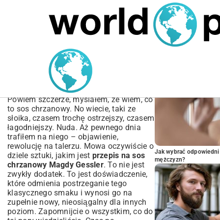
MARIUSZ ŁAMAGA
05.10.2025
SPORT
POPULARNE A
Przepis na sos chrzanowy
Magdy Gessler – Sekretny
Składnik!
Powiem szczerze, myślałem, że wiem, co
to sos chrzanowy. No wiecie, taki ze
słoika, czasem trochę ostrzejszy, czasem
łagodniejszy. Nuda. Aż pewnego dnia
trafiłem na niego – objawienie,
rewolucję na talerzu. Mowa oczywiście o
Jak wybrać odpowiedni 
dziele sztuki, jakim jest
przepis na sos
mężczyzn?
chrzanowy Magdy Gessler
. To nie jest
zwykły dodatek. To jest doświadczenie,
które odmienia postrzeganie tego
klasycznego smaku i wynosi go na
zupełnie nowy, nieosiągalny dla innych
poziom. Zapomnijcie o wszystkim, co do