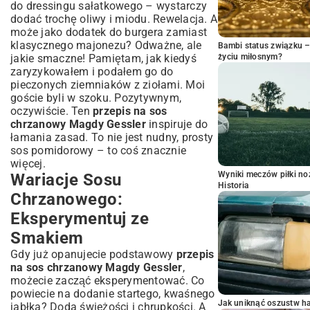
do dressingu sałatkowego – wystarczy
dodać trochę oliwy i miodu. Rewelacja. A
może jako dodatek do burgera zamiast
klasycznego majonezu? Odważne, ale
Bambi status związku 
jakie smaczne! Pamiętam, jak kiedyś
życiu miłosnym?
zaryzykowałem i podałem go do
pieczonych ziemniaków z ziołami. Moi
goście byli w szoku. Pozytywnym,
oczywiście. Ten
przepis na sos
chrzanowy Magdy Gessler
inspiruje do
łamania zasad. To nie jest nudny,
prosty
sos pomidorowy
– to coś znacznie
więcej.
Wyniki meczów piłki noż
Wariacje Sosu
Historia
Chrzanowego:
Eksperymentuj ze
Smakiem
Gdy już opanujecie podstawowy
przepis
na sos chrzanowy Magdy Gessler
,
możecie zacząć eksperymentować. Co
powiecie na dodanie startego, kwaśnego
Jak uniknąć oszustw h
jabłka? Doda świeżości i chrupkości. A