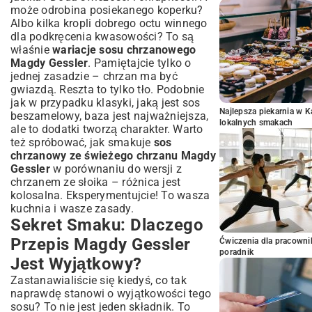
może odrobina posiekanego koperku?
Albo kilka kropli dobrego octu winnego
dla podkręcenia kwasowości? To są
właśnie
wariacje sosu chrzanowego
Magdy Gessler
. Pamiętajcie tylko o
jednej zasadzie – chrzan ma być
gwiazdą. Reszta to tylko tło. Podobnie
jak w przypadku klasyki, jaką jest
sos
Najlepsza piekarnia w 
beszamelowy
, baza jest najważniejsza,
lokalnych smakach
ale to dodatki tworzą charakter. Warto
też spróbować, jak smakuje
sos
chrzanowy ze świeżego chrzanu Magdy
Gessler
w porównaniu do wersji z
chrzanem ze słoika – różnica jest
kolosalna. Eksperymentujcie! To wasza
kuchnia i wasze zasady.
Sekret Smaku: Dlaczego
Przepis Magdy Gessler
Ćwiczenia dla pracown
poradnik
Jest Wyjątkowy?
Zastanawialiście się kiedyś, co tak
naprawdę stanowi o wyjątkowości tego
sosu? To nie jest jeden składnik. To