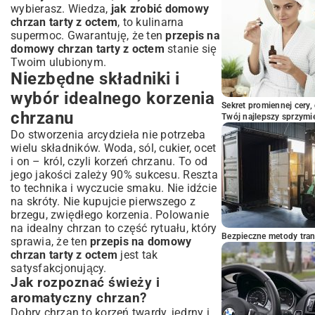
wybierasz. Wiedza,
jak zrobić domowy
chrzan tarty z octem
, to kulinarna
supermoc. Gwarantuję, że ten
przepis na
domowy chrzan tarty z octem
stanie się
Twoim ulubionym.
Niezbędne składniki i
wybór idealnego korzenia
Sekret promiennej cery,
chrzanu
Twój najlepszy sprzymi
Do stworzenia arcydzieła nie potrzeba
wielu składników. Woda, sól, cukier, ocet
i on – król, czyli korzeń chrzanu. To od
jego jakości zależy 90% sukcesu. Reszta
to technika i wyczucie smaku. Nie idźcie
na skróty. Nie kupujcie pierwszego z
brzegu, zwiędłego korzenia. Polowanie
na idealny chrzan to część rytuału, który
Bezpieczne metody trans
sprawia, że ten
przepis na domowy
chrzan tarty z octem
jest tak
satysfakcjonujący.
Jak rozpoznać świeży i
aromatyczny chrzan?
Dobry chrzan to korzeń twardy, jędrny i