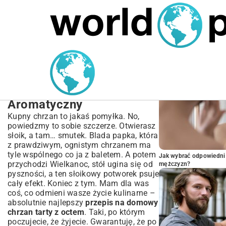
MARIUSZ ŁAMAGA
05.10.2025
SPORT
POPULARNE A
Prosty Przepis na
Domowy Chrzan Tarty z
Octem – Ostry i
Aromatyczny
Kupny chrzan to jakaś pomyłka. No,
powiedzmy to sobie szczerze. Otwierasz
słoik, a tam… smutek. Blada papka, która
z prawdziwym, ognistym chrzanem ma
tyle wspólnego co ja z baletem. A potem
Jak wybrać odpowiedni 
przychodzi Wielkanoc, stół ugina się od
mężczyzn?
pyszności, a ten słoikowy potworek psuje
cały efekt. Koniec z tym. Mam dla was
coś, co odmieni wasze życie kulinarne –
absolutnie najlepszy
przepis na domowy
chrzan tarty z octem
. Taki, po którym
poczujecie, że żyjecie. Gwarantuję, że po