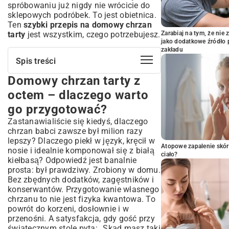
spróbowaniu już nigdy nie wrócicie do
sklepowych podróbek. To jest obietnica.
Ten
szybki przepis na domowy chrzan
tarty
jest wszystkim, czego potrzebujesz.
Zarabiaj na tym, że ni
jako dodatkowe źródło 
zakładu
Spis treści
Domowy chrzan tarty z
Domowy chrzan tarty z octem –
dlaczego warto go przygotować?
octem – dlaczego warto
Sekrety prawdziwego smaku – przewaga
go przygotować?
domowej produkcji
Zastanawialiście się kiedyś, dlaczego
Niezbędne składniki i wybór idealnego
chrzan babci zawsze był milion razy
korzenia chrzanu
lepszy? Dlaczego piekł w język, kręcił w
Jak rozpoznać świeży i aromatyczny
Atopowe zapalenie skór
nosie i idealnie komponował się z białą
chrzan?
ciało?
kiełbasą? Odpowiedź jest banalnie
Jaki ocet wybrać, by podkreślić smak?
prosta: był prawdziwy. Zrobiony w domu.
Krok po kroku: prosty przepis na chrzan
Bez zbędnych dodatków, zagęstników i
tarty z octem
konserwantów. Przygotowanie własnego
Przygotowanie korzenia chrzanu –
chrzanu to nie jest fizyka kwantowa. To
skuteczne metody bez łez
powrót do korzeni, dosłownie i w
przenośni. A satysfakcja, gdy gość przy
Sztuka tarcia i mieszania – osiągnij idealną
konsystencję
świątecznym stole pyta: „Skąd masz taki