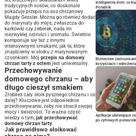
Inteligentny dom: co k
tradycyjnych sosów, co doskonale
Poradnik
pokazuje
przepis na sos chrzanowy
Magdy Gessler
. Można go również dodać
do marynaty do mięs, zwłaszcza do
karkówki czy żeberek, nada im
niezwykłej ostrości i aromatu. Świetnie
komponuje się też z innymi
intensywnymi smakami, jak te, które
znajdziemy w słoiku z
marynowanym
czosnkiem
. Mój
przepis na domowy
Biznesowe zastosowani
chrzan tarty z octem
jest uniwersalny.
korzyściach i wdrożeni
Przechowywanie
domowego chrzanu – aby
długo cieszył smakiem
Zrobiłeś cały słoik pysznego chrzanu i co
dalej? Kluczowe jest odpowiednie
przechowywanie, żeby nie stracił swojej
mocy i świeżości. To ważna część
Aplikacje ułatwiające c
wiedzy o tym,
jak przechowywać
po cyfrowych pomocni
domowy chrzan tarty
.
Jak prawidłowo słoikować