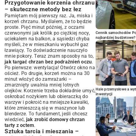
Przygotowanie korzenia chrzanu
– skuteczne metody bez łez
Pamiętam mój pierwszy raz. Ja, miska i
korzeń chrzanu. Myślałem, że to będzie
proste. Pięć minut później, z oczami
czerwonymi jak królik po ciężkiej nocy,
Cennik samochodów Por
najbardziej budżetowe?
uciekałem na balkon, a sąsiedzi chyba
myśleli, że w mieszkaniu wybuchł gaz
łzawiący. To doświadczenie nauczyło
mnie pokory. Teraz znam sposoby na to,
jak targać chrzan bez podrażnień oczu
.
Po pierwsze: wentylacja! Otwórz okno na
oścież. Po drugie, korzeń można na 30
minut włożyć do zamrażarki –
zmarznięty uwalnia mniej lotnych
Hale przemysłowe a wyt
olejków. Korzenie trzeba dokładnie umyć,
inwestycji
oskrobać nożykiem lub obieraczką do
warzyw i pokroić na mniejsze kawałki,
które zmieszczą się w maszynce lub
blenderze. To fundament, jeśli chcesz
wiedzieć,
jak zrobić domowy chrzan
tarty z octem
.
Sztuka tarcia i mieszania –