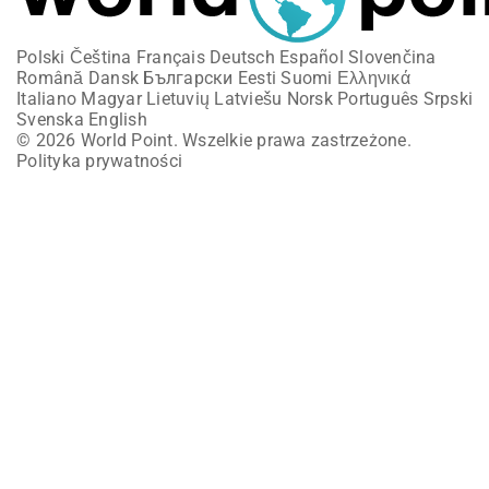
Polski
Čeština
Français
Deutsch
Español
Slovenčina
Română
Dansk
Български
Eesti
Suomi
Ελληνικά
Italiano
Magyar
Lietuvių
Latviešu
Norsk
Português
Srpski
Svenska
English
© 2026 World Point. Wszelkie prawa zastrzeżone.
Polityka prywatności