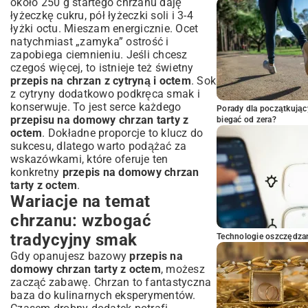
około 250 g startego chrzanu daję
łyżeczkę cukru, pół łyżeczki soli i 3-4
łyżki octu. Mieszam energicznie. Ocet
natychmiast „zamyka” ostrość i
zapobiega ciemnieniu. Jeśli chcesz
czegoś więcej, to istnieje też świetny
przepis na chrzan z cytryną i octem
. Sok
z cytryny dodatkowo podkręca smak i
konserwuje. To jest serce każdego
Porady dla początkując
przepisu na domowy chrzan tarty z
biegać od zera?
octem
. Dokładne proporcje to klucz do
sukcesu, dlatego warto podążać za
wskazówkami, które oferuje ten
konkretny
przepis na domowy chrzan
tarty z octem
.
Wariacje na temat
chrzanu: wzbogać
tradycyjny smak
Technologie oszczędzan
Gdy opanujesz bazowy
przepis na
domowy chrzan tarty z octem
, możesz
zacząć zabawę. Chrzan to fantastyczna
baza do kulinarnych eksperymentów.