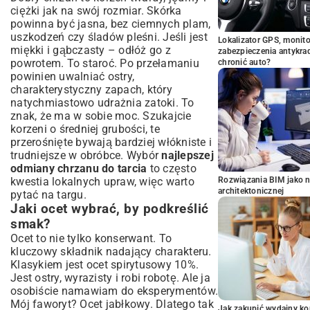
ciężki jak na swój rozmiar. Skórka
powinna być jasna, bez ciemnych plam,
uszkodzeń czy śladów pleśni. Jeśli jest
Lokalizator GPS, monito
miękki i gąbczasty – odłóż go z
zabezpieczenia antykra
powrotem. To staroć. Po przełamaniu
chronić auto?
powinien uwalniać ostry,
charakterystyczny zapach, który
natychmiastowo udrażnia zatoki. To
znak, że ma w sobie moc. Szukajcie
korzeni o średniej grubości, te
przerośnięte bywają bardziej włókniste i
trudniejsze w obróbce. Wybór
najlepszej
odmiany chrzanu do tarcia
to często
kwestia lokalnych upraw, więc warto
Rozwiązania BIM jako n
architektonicznej
pytać na targu.
Jaki ocet wybrać, by podkreślić
smak?
Ocet to nie tylko konserwant. To
kluczowy składnik nadający charakteru.
Klasykiem jest ocet spirytusowy 10%.
Jest ostry, wyrazisty i robi robotę. Ale ja
osobiście namawiam do eksperymentów.
Mój faworyt? Ocet jabłkowy. Dlatego tak
Jak zakupić wydajny ko