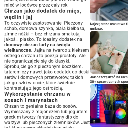
mieć w lodówce przez cały rok.
Chrzan jako dodatek do mięs,
wędlin i jaj
To oczywiste zastosowanie. Pieczony
Najczęstsze oszustwa f
schab, domowa szynka, biała kiełbasa,
uniknąć
zimne nóżki – bez chrzanu smakują
jakoś… płasko. To idealny dodatek na
domowy chrzan tarty na święta
wielkanocne
. Jajka na twardo z kleksem
ostrego chrzanu to poezja prostoty. Ale
nie ograniczajcie się do klasyki.
Spróbujcie go z pieczonym boczkiem,
tatarem czy nawet jako dodatek do deski
serów i domowych przetworów, takich
Jak oszczędzać na rac
30+ sprawdzonych sp
jak
gruszki w occie
, które świetnie
kontrastują z jego ostrością.
Wykorzystanie chrzanu w
sosach i marynatach
Chrzan to genialna baza do sosów.
Wymieszany z majonezem lub jogurtem
greckim tworzy fantastyczny dip do
warzyw lub pieczonych ziemniaków. Jest
też kluczowym składnikiem wielu