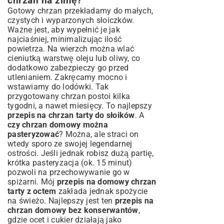
chrzan na zimę?
Gotowy chrzan przekładamy do małych,
czystych i wyparzonych słoiczków.
Ważne jest, aby wypełnić je jak
najciaśniej, minimalizując ilość
powietrza. Na wierzch można wlać
cieniutką warstwę oleju lub oliwy, co
dodatkowo zabezpieczy go przed
utlenianiem. Zakręcamy mocno i
wstawiamy do lodówki. Tak
przygotowany chrzan postoi kilka
tygodni, a nawet miesięcy. To najlepszy
przepis na chrzan tarty do słoików
. A
czy chrzan domowy można
pasteryzować
? Można, ale straci on
wtedy sporo ze swojej legendarnej
ostrości. Jeśli jednak robisz dużą partię,
krótka pasteryzacja (ok. 15 minut)
pozwoli na przechowywanie go w
spiżarni. Mój
przepis na domowy chrzan
tarty z octem
zakłada jednak spożycie
na świeżo. Najlepszy jest ten
przepis na
chrzan domowy bez konserwantów
,
gdzie ocet i cukier działają jako