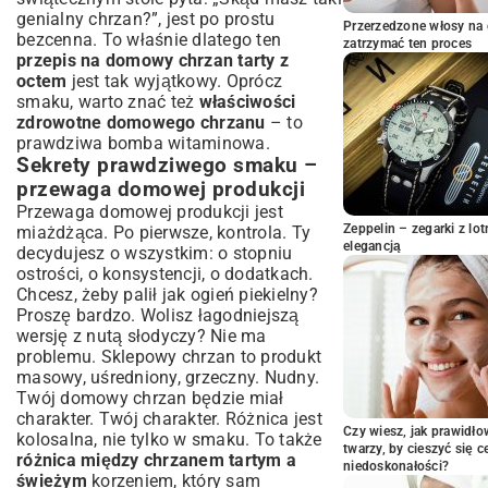
genialny chrzan?”, jest po prostu
Balans smaków – jak doprawić chrzan do
Przerzedzone włosy na 
bezcenna. To właśnie dlatego ten
perfekcji?
zatrzymać ten proces
przepis na domowy chrzan tarty z
Wariacje na temat chrzanu: wzbogać
octem
jest tak wyjątkowy. Oprócz
tradycyjny smak
smaku, warto znać też
właściwości
Chrzan z dodatkami – jabłko, śmietana,
zdrowotne domowego chrzanu
– to
czy buraki?
prawdziwa bomba witaminowa.
Jak przygotować chrzan o różnym stopniu
Sekrety prawdziwego smaku –
ostrości?
przewaga domowej produkcji
Z czym podawać domowy chrzan?
Przewaga domowej produkcji jest
Inspiracje kulinarne
Zeppelin – zegarki z l
miażdżąca. Po pierwsze, kontrola. Ty
Chrzan jako dodatek do mięs, wędlin i jaj
elegancją
decydujesz o wszystkim: o stopniu
ostrości, o konsystencji, o dodatkach.
Wykorzystanie chrzanu w sosach i
marynatach
Chcesz, żeby palił jak ogień piekielny?
Proszę bardzo. Wolisz łagodniejszą
Przechowywanie domowego chrzanu –
wersję z nutą słodyczy? Nie ma
aby długo cieszył smakiem
problemu. Sklepowy chrzan to produkt
Jak prawidłowo słoikować chrzan na
masowy, uśredniony, grzeczny. Nudny.
zimę?
Twój domowy chrzan będzie miał
Podsumowanie: odkryj pełnię smaku
charakter. Twój charakter. Różnica jest
domowego chrzanu
Czy wiesz, jak prawidł
kolosalna, nie tylko w smaku. To także
twarzy, by cieszyć się 
różnica między chrzanem tartym a
niedoskonałości?
świeżym
korzeniem, który sam