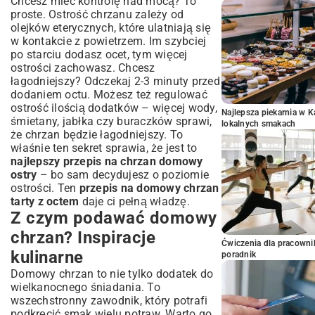
Chcesz mieć kontrolę nad mocą? To
proste. Ostrość chrzanu zależy od
olejków eterycznych, które ulatniają się
w kontakcie z powietrzem. Im szybciej
po starciu dodasz ocet, tym więcej
ostrości zachowasz. Chcesz
łagodniejszy? Odczekaj 2-3 minuty przed
dodaniem octu. Możesz też regulować
ostrość ilością dodatków – więcej wody,
Najlepsza piekarnia w 
śmietany, jabłka czy buraczków sprawi,
lokalnych smakach
że chrzan będzie łagodniejszy. To
właśnie ten sekret sprawia, że jest to
najlepszy przepis na chrzan domowy
ostry
– bo sam decydujesz o poziomie
ostrości. Ten
przepis na domowy chrzan
tarty z octem
daje ci pełną władzę.
Z czym podawać domowy
chrzan? Inspiracje
Ćwiczenia dla pracown
kulinarne
poradnik
Domowy chrzan to nie tylko dodatek do
wielkanocnego śniadania. To
wszechstronny zawodnik, który potrafi
podkręcić smak wielu potraw. Warto go