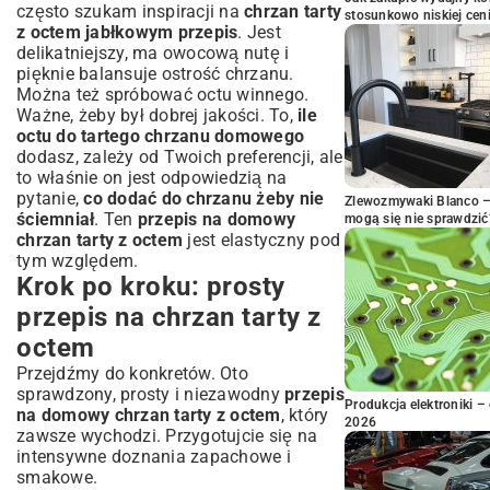
często szukam inspiracji na
chrzan tarty
stosunkowo niskiej cen
z octem jabłkowym przepis
. Jest
delikatniejszy, ma owocową nutę i
pięknie balansuje ostrość chrzanu.
Można też spróbować octu winnego.
Ważne, żeby był dobrej jakości. To,
ile
octu do tartego chrzanu domowego
dodasz, zależy od Twoich preferencji, ale
to właśnie on jest odpowiedzią na
pytanie,
co dodać do chrzanu żeby nie
Zlewozmywaki Blanco – 
ściemniał
. Ten
przepis na domowy
mogą się nie sprawdzić
chrzan tarty z octem
jest elastyczny pod
tym względem.
Krok po kroku: prosty
przepis na chrzan tarty z
octem
Przejdźmy do konkretów. Oto
sprawdzony, prosty i niezawodny
przepis
Produkcja elektroniki – 
na domowy chrzan tarty z octem
, który
2026
zawsze wychodzi. Przygotujcie się na
intensywne doznania zapachowe i
smakowe.