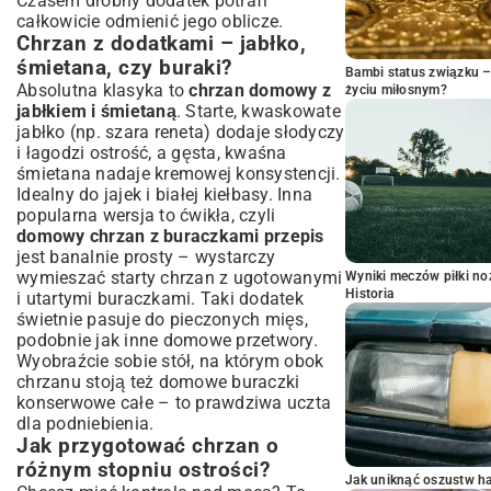
Czasem drobny dodatek potrafi
całkowicie odmienić jego oblicze.
Chrzan z dodatkami – jabłko,
śmietana, czy buraki?
Bambi status związku 
Absolutna klasyka to
chrzan domowy z
życiu miłosnym?
jabłkiem i śmietaną
. Starte, kwaskowate
jabłko (np. szara reneta) dodaje słodyczy
i łagodzi ostrość, a gęsta, kwaśna
śmietana nadaje kremowej konsystencji.
Idealny do jajek i białej kiełbasy. Inna
popularna wersja to ćwikła, czyli
domowy chrzan z buraczkami przepis
jest banalnie prosty – wystarczy
wymieszać starty chrzan z ugotowanymi
Wyniki meczów piłki noż
Historia
i utartymi buraczkami. Taki dodatek
świetnie pasuje do pieczonych mięs,
podobnie jak inne domowe przetwory.
Wyobraźcie sobie stół, na którym obok
chrzanu stoją też domowe
buraczki
konserwowe całe
– to prawdziwa uczta
dla podniebienia.
Jak przygotować chrzan o
różnym stopniu ostrości?
Jak uniknąć oszustw h