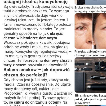
osiągnij idealną konsystencję
Są dwie szkoły. Tradycjonaliści używają
Broker nieruchomości – 
tarki o drobnych oczkach. To wymaga
kursy, aby wejść do teg
siły i cierpliwości, ale daje wiórki o
idealnej teksturze. Ja jestem leniem. I
fanem nowoczesności. Dlatego polecam
malakser lub mocny blender. To jest
genialny sposób na to,
jak ukręcić
chrzan w blenderze domowym
.
Wrzucasz pokrojone kawałki, dodajesz
odrobinę wody i miksujesz na gładką
masę. Konsystencję regulujesz wodą –
Przegląd zabiegów na 
im mniej, tym gęstszy i ostrzejszy
chirurgiczne i niechirur
chrzan. Ten
przepis na domowy chrzan
tarty z octem
pozwala na dowolność.
Balans smaków – jak doprawić
chrzan do perfekcji?
Gdy chrzan jest już starty, zaczyna się
magia. Czas na doprawianie. Do utartej
masy dodajemy sól, cukier i ocet.
Proporcje? To kwestia gustu. Zacznij od
Silna, niezawodna i pr
małych ilości i próbuj. Typowe pytanie
pokaż, jaka jest twoja 
to,
ile cukru do chrzanu z octem
? Na
survivalowe