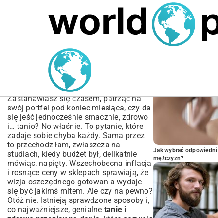
MARIUSZ ŁAMAGA
05.10.2025
BIZNES
POPULARNE A
Tanie i zdrowe przepisy na
dania | Jak gotować
smacznie i oszczędnie?
Zastanawiasz się czasem, patrząc na
swój portfel pod koniec miesiąca, czy da
się jeść jednocześnie smacznie, zdrowo
i… tanio? No właśnie. To pytanie, które
zadaje sobie chyba każdy. Sama przez
to przechodziłam, zwłaszcza na
Jak wybrać odpowiedni 
studiach, kiedy budżet był, delikatnie
mężczyzn?
mówiąc, napięty. Wszechobecna inflacja
i rosnące ceny w sklepach sprawiają, że
wizja oszczędnego gotowania wydaje
się być jakimś mitem. Ale czy na pewno?
Otóż nie. Istnieją sprawdzone sposoby i,
co najważniejsze, genialne
tanie i