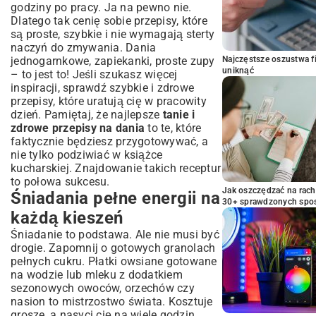
godziny po pracy. Ja na pewno nie.
Dlatego tak cenię sobie przepisy, które
są proste, szybkie i nie wymagają sterty
naczyń do zmywania. Dania
jednogarnkowe, zapiekanki, proste zupy
Najczęstsze oszustwa f
uniknąć
– to jest to! Jeśli szukasz więcej
inspiracji, sprawdź
szybkie i zdrowe
przepisy
, które uratują cię w pracowity
dzień. Pamiętaj, że najlepsze
tanie i
zdrowe przepisy na dania
to te, które
faktycznie będziesz przygotowywać, a
nie tylko podziwiać w książce
kucharskiej. Znajdowanie takich receptur
to połowa sukcesu.
Jak oszczędzać na rac
Śniadania pełne energii na
30+ sprawdzonych sp
każdą kieszeń
Śniadanie to podstawa. Ale nie musi być
drogie. Zapomnij o gotowych granolach
pełnych cukru. Płatki owsiane gotowane
na wodzie lub mleku z dodatkiem
sezonowych owoców, orzechów czy
nasion to mistrzostwo świata. Kosztuje
grosze, a nasyci cię na wiele godzin.