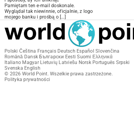
Pamiętam ten e-mail doskonale.
Wyglądał tak niewinnie, oficjalnie, z logo
mojego banku i prośbą o […]
Polski
Čeština
Français
Deutsch
Español
Slovenčina
Română
Dansk
Български
Eesti
Suomi
Ελληνικά
Italiano
Magyar
Lietuvių
Latviešu
Norsk
Português
Srpski
Svenska
English
© 2026 World Point. Wszelkie prawa zastrzeżone.
Polityka prywatności