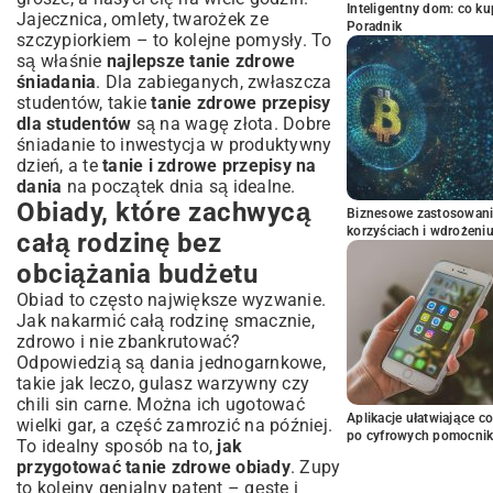
Inteligentny dom: co k
Jajecznica, omlety, twarożek ze
Poradnik
szczypiorkiem – to kolejne pomysły. To
są właśnie
najlepsze tanie zdrowe
śniadania
. Dla zabieganych, zwłaszcza
studentów, takie
tanie zdrowe przepisy
dla studentów
są na wagę złota. Dobre
śniadanie to inwestycja w produktywny
dzień, a te
tanie i zdrowe przepisy na
dania
na początek dnia są idealne.
Obiady, które zachwycą
Biznesowe zastosowani
korzyściach i wdrożeni
całą rodzinę bez
obciążania budżetu
Obiad to często największe wyzwanie.
Jak nakarmić całą rodzinę smacznie,
zdrowo i nie zbankrutować?
Odpowiedzią są dania jednogarnkowe,
takie jak leczo, gulasz warzywny czy
chili sin carne. Można ich ugotować
Aplikacje ułatwiające c
wielki gar, a część zamrozić na później.
po cyfrowych pomocni
To idealny sposób na to,
jak
przygotować tanie zdrowe obiady
. Zupy
to kolejny genialny patent – gęste i