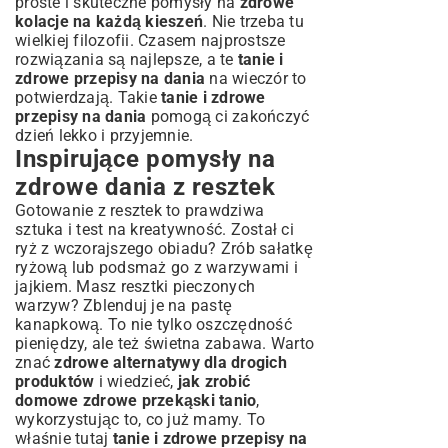
proste i skuteczne pomysły na
zdrowe
kolacje na każdą kieszeń
. Nie trzeba tu
wielkiej filozofii. Czasem najprostsze
rozwiązania są najlepsze, a te
tanie i
zdrowe przepisy na dania
na wieczór to
potwierdzają. Takie
tanie i zdrowe
przepisy na dania
pomogą ci zakończyć
dzień lekko i przyjemnie.
Inspirujące pomysły na
zdrowe dania z resztek
Gotowanie z resztek to prawdziwa
sztuka i test na kreatywność. Został ci
ryż z wczorajszego obiadu? Zrób sałatkę
ryżową lub podsmaż go z warzywami i
jajkiem. Masz resztki pieczonych
warzyw? Zblenduj je na pastę
kanapkową. To nie tylko oszczędność
pieniędzy, ale też świetna zabawa. Warto
znać
zdrowe alternatywy dla drogich
produktów
i wiedzieć,
jak zrobić
domowe zdrowe przekąski tanio
,
wykorzystując to, co już mamy. To
właśnie tutaj
tanie i zdrowe przepisy na