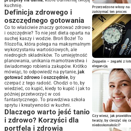
kuchnię.
Jak unikać marnowania żywności?
Przerzedzone włosy na 
Definicja zdrowego i
zatrzymać ten proces
Podstawowe składniki, które musisz
oszczędnego gotowania
mieć w swojej kuchni
Warzywa, strączki i zboża w roli głównej
Co to właściwie znaczy gotować zdrowo
i oszczędnie? To nie jest dieta oparta na
Tanie źródła białka: jajka, nabiał i mięso
suchej kaszy i wodzie. Broń Boże! To
w rozsądnych ilościach
filozofia, która polega na maksymalnym
Proste i szybkie przepisy na każdy dzień
wykorzystaniu wartościowych, ale
tygodnia
niedrogich składników. To umiejętność
Śniadania pełne energii na każdą
planowania, unikania marnotrawstwa i
Zeppelin – zegarki z l
kieszeń
świadomego robienia zakupów. Krótko
elegancją
mówiąc, to odpowiedź na pytanie,
jak
Obiady, które zachwycą całą rodzinę bez
gotować zdrowo i oszczędnie
, by
obciążania budżetu
czerpać z tego radość. Chodzi o to, by
Lekkie kolacje na koniec dnia
wiedzieć, co kupić, kiedy to kupić i jak to
Inspirujące pomysły na zdrowe dania z
później przetworzyć w coś
resztek
fantastycznego. To prawdziwa szkoła
sprytu i kreatywności w kuchni.
Kreatywne wykorzystanie warzyw i
Dlaczego warto jeść tanio
innych produktów
Czy wiesz, jak prawidł
i zdrowo? Korzyści dla
Podsumowanie: Twoja droga do zdrowej
twarzy, by cieszyć się 
i taniej kuchni
niedoskonałości?
portfela i zdrowia