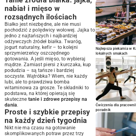
Tanie źródła białka: jajka,
nabiał i mięso w
rozsądnych ilościach
Białko jest niezbędne, ale nie musi
pochodzić z polędwicy wołowej. Jajka to
jedno z najtańszych i najbardziej
odżywczych źródeł białka. Twaróg,
jogurt naturalny, kefir – to kolejni
Najlepsza piekarnia w 
sprzymierzeńcy oszczędnego
lokalnych smakach
gotowania. A jeśli mięso, to wybieraj
mądrze. Zamiast piersi z kurczaka, kup
podudzia – są tańsze i bardziej
soczyste. Wątróbka? Wiem, nie każdy
lubi, ale to prawdziwa bomba
witaminowa za grosze. Te składniki to
podstawa, na której opierają się
skuteczne
tanie i zdrowe przepisy na
dania
.
Ćwiczenia dla pracown
Proste i szybkie przepisy
poradnik
na każdy dzień tygodnia
Nikt nie ma czasu na gotowanie
skomplikowanych potraw przez trzy