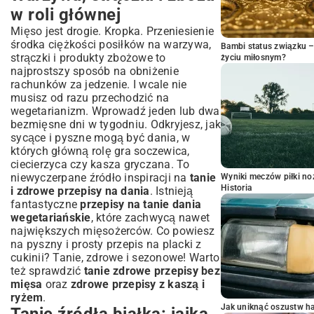
w roli głównej
Mięso jest drogie. Kropka. Przeniesienie
środka ciężkości posiłków na warzywa,
Bambi status związku 
strączki i produkty zbożowe to
życiu miłosnym?
najprostszy sposób na obniżenie
rachunków za jedzenie. I wcale nie
musisz od razu przechodzić na
wegetarianizm. Wprowadź jeden lub dwa
bezmięsne dni w tygodniu. Odkryjesz, jak
sycące i pyszne mogą być dania, w
których główną rolę gra soczewica,
ciecierzyca czy kasza gryczana. To
niewyczerpane źródło inspiracji na
tanie
Wyniki meczów piłki noż
Historia
i zdrowe przepisy na dania
. Istnieją
fantastyczne
przepisy na tanie dania
wegetariańskie
, które zachwycą nawet
największych mięsożerców. Co powiesz
na pyszny i prosty
przepis na placki z
cukinii
? Tanie, zdrowe i sezonowe! Warto
też sprawdzić
tanie zdrowe przepisy bez
mięsa
oraz
zdrowe przepisy z kaszą i
ryżem
.
Jak uniknąć oszustw h