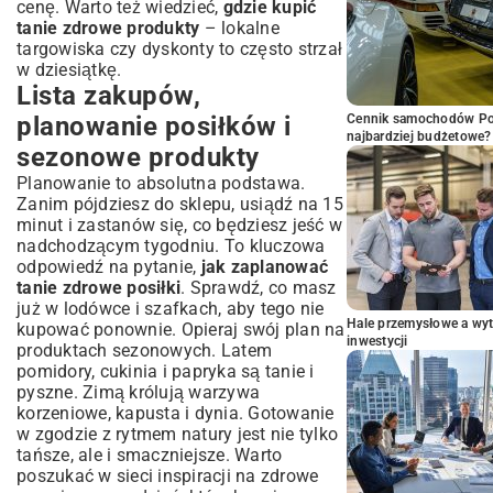
cenę. Warto też wiedzieć,
gdzie kupić
tanie zdrowe produkty
– lokalne
targowiska czy dyskonty to często strzał
w dziesiątkę.
Lista zakupów,
planowanie posiłków i
Cennik samochodów Por
najbardziej budżetowe?
sezonowe produkty
Planowanie to absolutna podstawa.
Zanim pójdziesz do sklepu, usiądź na 15
minut i zastanów się, co będziesz jeść w
nadchodzącym tygodniu. To kluczowa
odpowiedź na pytanie,
jak zaplanować
tanie zdrowe posiłki
. Sprawdź, co masz
już w lodówce i szafkach, aby tego nie
Hale przemysłowe a wyt
kupować ponownie. Opieraj swój plan na
inwestycji
produktach sezonowych. Latem
pomidory, cukinia i papryka są tanie i
pyszne. Zimą królują warzywa
korzeniowe, kapusta i dynia. Gotowanie
w zgodzie z rytmem natury jest nie tylko
tańsze, ale i smaczniejsze. Warto
poszukać w sieci inspiracji na
zdrowe