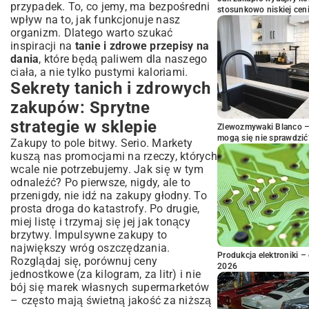
przypadek. To, co jemy, ma bezpośredni
stosunkowo niskiej cen
wpływ na to, jak funkcjonuje nasz
organizm. Dlatego warto szukać
inspiracji na
tanie i zdrowe przepisy na
dania
, które będą paliwem dla naszego
ciała, a nie tylko pustymi kaloriami.
Sekrety tanich i zdrowych
zakupów: Sprytne
strategie w sklepie
Zlewozmywaki Blanco – 
mogą się nie sprawdzić
Zakupy to pole bitwy. Serio. Markety
kuszą nas promocjami na rzeczy, których
wcale nie potrzebujemy. Jak się w tym
odnaleźć? Po pierwsze, nigdy, ale to
przenigdy, nie idź na zakupy głodny. To
prosta droga do katastrofy. Po drugie,
miej listę i trzymaj się jej jak tonący
brzytwy. Impulsywne zakupy to
największy wróg oszczędzania.
Produkcja elektroniki – 
Rozglądaj się, porównuj ceny
2026
jednostkowe (za kilogram, za litr) i nie
bój się marek własnych supermarketów
– często mają świetną jakość za niższą