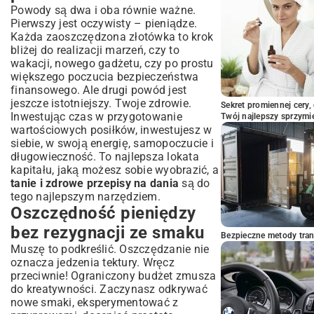
Powody są dwa i oba równie ważne.
Pierwszy jest oczywisty – pieniądze.
Każda zaoszczędzona złotówka to krok
bliżej do realizacji marzeń, czy to
wakacji, nowego gadżetu, czy po prostu
większego poczucia bezpieczeństwa
finansowego. Ale drugi powód jest
jeszcze istotniejszy. Twoje zdrowie.
Sekret promiennej cery,
Inwestując czas w przygotowanie
Twój najlepszy sprzymi
wartościowych posiłków, inwestujesz w
siebie, w swoją energię, samopoczucie i
długowieczność. To najlepsza lokata
kapitału, jaką możesz sobie wyobrazić, a
tanie i zdrowe przepisy na dania
są do
tego najlepszym narzędziem.
Oszczędność pieniędzy
bez rezygnacji ze smaku
Bezpieczne metody trans
Muszę to podkreślić. Oszczędzanie nie
oznacza jedzenia tektury. Wręcz
przeciwnie! Ograniczony budżet zmusza
do kreatywności. Zaczynasz odkrywać
nowe smaki, eksperymentować z