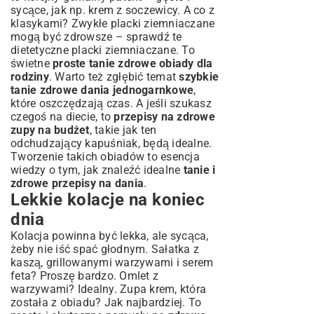
sycące, jak np. krem z soczewicy. A co z
klasykami? Zwykłe placki ziemniaczane
mogą być zdrowsze – sprawdź te
dietetyczne placki ziemniaczane
. To
świetne
proste tanie zdrowe obiady dla
rodziny
. Warto też zgłębić temat
szybkie
tanie zdrowe dania jednogarnkowe
,
które oszczędzają czas. A jeśli szukasz
czegoś na diecie, to
przepisy na zdrowe
zupy na budżet
, takie jak ten
odchudzający kapuśniak
, będą idealne.
Tworzenie takich obiadów to esencja
wiedzy o tym, jak znaleźć idealne
tanie i
zdrowe przepisy na dania
.
Lekkie kolacje na koniec
dnia
Kolacja powinna być lekka, ale sycąca,
żeby nie iść spać głodnym. Sałatka z
kaszą, grillowanymi warzywami i serem
feta? Proszę bardzo. Omlet z
warzywami? Idealny. Zupa krem, która
została z obiadu? Jak najbardziej. To