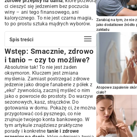
zdrowe przepisy na dania
, które pozwolą
ci cieszyć się jedzeniem bez poczucia
winy – ani tego finansowego, ani
kalorycznego. To nie jest czarna magia,
Zarabiaj na tym, że ni
to po prostu sztuka mądrych wyborów.
jako dodatkowe źródło 
zakładu
Spis treści
Wstęp: Smacznie, zdrowo
Wstęp: Smacznie, zdrowo i tanio – czy
to możliwe?
i tanio – czy to możliwe?
Definicja zdrowego i oszczędnego
Absolutnie tak! To nie jest żaden
gotowania
oksymoron. Kluczem jest zmiana
Dlaczego warto jeść tanio i zdrowo?
myślenia. Zamiast postrzegać zdrowe
Korzyści dla portfela i zdrowia
jedzenie jako drogie fanaberie z półek z
Atopowe zapalenie skór
„eko” żywnością, zacznij myśleć o nim
Oszczędność pieniędzy bez rezygnacji
ciało?
jako o powrocie do prostoty. Do warzyw
ze smaku
sezonowych, kasz, strączków. Do
Wpływ zdrowej diety na samopoczucie i
gotowania w domu. Pokażę ci, że można
energię
przygotować coś pysznego, co nie
Sekrety tanich i zdrowych zakupów:
zrujnuje twojego konta bankowego. W
Sprytne strategie w sklepie
tym artykule znajdziesz praktyczne
Lista zakupów, planowanie posiłków i
porady i konkretne
tanie i zdrowe
sezonowe produkty
przepisy na dania
, które odmienią twoją