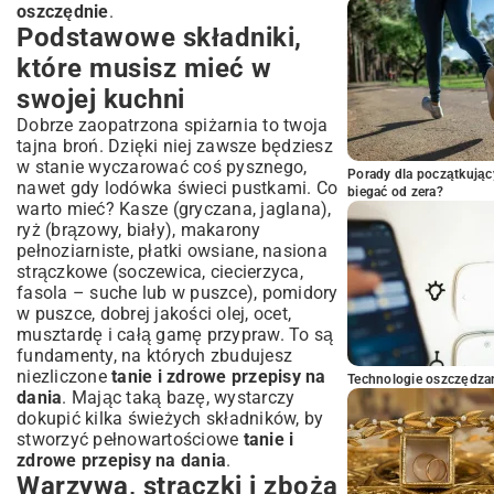
oszczędnie
.
Podstawowe składniki,
które musisz mieć w
swojej kuchni
Dobrze zaopatrzona spiżarnia to twoja
tajna broń. Dzięki niej zawsze będziesz
w stanie wyczarować coś pysznego,
Porady dla początkując
nawet gdy lodówka świeci pustkami. Co
biegać od zera?
warto mieć? Kasze (gryczana, jaglana),
ryż (brązowy, biały), makarony
pełnoziarniste, płatki owsiane, nasiona
strączkowe (soczewica, ciecierzyca,
fasola – suche lub w puszce), pomidory
w puszce, dobrej jakości olej, ocet,
musztardę i całą gamę przypraw. To są
fundamenty, na których zbudujesz
niezliczone
tanie i zdrowe przepisy na
Technologie oszczędzan
dania
. Mając taką bazę, wystarczy
dokupić kilka świeżych składników, by
stworzyć pełnowartościowe
tanie i
zdrowe przepisy na dania
.
Warzywa, strączki i zboża