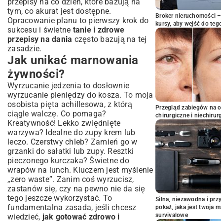
przepisy na co dzień
, które bazują na
tym, co akurat jest dostępne.
Broker nieruchomości – 
Opracowanie planu to pierwszy krok do
kursy, aby wejść do teg
sukcesu i świetne
tanie i zdrowe
przepisy na dania
często bazują na tej
zasadzie.
Jak unikać marnowania
żywności?
Wyrzucanie jedzenia to dosłownie
wyrzucanie pieniędzy do kosza. To moja
osobista pięta achillesowa, z którą
Przegląd zabiegów na 
ciągle walczę. Co pomaga?
chirurgiczne i niechirur
Kreatywność! Lekko zwiędnięte
warzywa? Idealne do zupy krem lub
leczo. Czerstwy chleb? Zamień go w
grzanki do sałatki lub zupy. Resztki
pieczonego kurczaka? Świetne do
wrapów na lunch. Kluczem jest myślenie
„zero waste”. Zanim coś wyrzucisz,
zastanów się, czy na pewno nie da się
tego jeszcze wykorzystać. To
Silna, niezawodna i pr
fundamentalna zasada, jeśli chcesz
pokaż, jaka jest twoja 
survivalowe
wiedzieć,
jak gotować zdrowo i