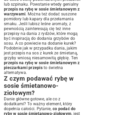
lub szpinaku. Powstanie wtedy genialny
przepis na rybę w sosie śmietanowym z
warzywami
. Można też dodać suszone
pomidory lub kapary dla przełamania
smaku. Jeśli lubisz leśne aromaty, z
pewnością zainteresują cię też inne
przepisy na dania z rydzów
, które mogą
być inspiracją do dodania grzybów do
sosu. A co powiecie na dodanie kurek?
Podobnie jak w przypadku dania, jakim
jest
przepis na sos z kurek ze śmietaną
,
grzyby wniosą niesamowitą głębię. Ten
przepis na rybę w sosie śmietanowym z
pieczarkami przepis
to świetna
alternatywa.
Z czym podawać rybę w
sosie śmietanowo-
ziołowym?
Danie główne gotowe, ale co z
dodatkami? To ważny element, który
dopełnia całości. Pytanie,
co podać do
ryby w sosie śmietanowo-ziołowym
, jest