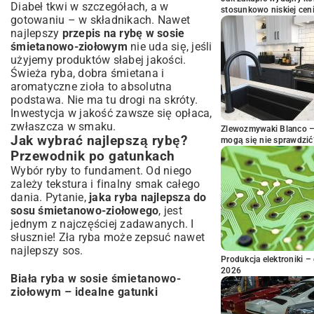
Diabeł tkwi w szczegółach, a w
stosunkowo niskiej cen
gotowaniu – w składnikach. Nawet
najlepszy
przepis na rybę w sosie
śmietanowo-ziołowym
nie uda się, jeśli
użyjemy produktów słabej jakości.
Świeża ryba, dobra śmietana i
aromatyczne zioła to absolutna
podstawa. Nie ma tu drogi na skróty.
Inwestycja w jakość zawsze się opłaca,
zwłaszcza w smaku.
Zlewozmywaki Blanco – 
Jak wybrać najlepszą rybę?
mogą się nie sprawdzić
Przewodnik po gatunkach
Wybór ryby to fundament. Od niego
zależy tekstura i finalny smak całego
dania. Pytanie,
jaka ryba najlepsza do
sosu śmietanowo-ziołowego
, jest
jednym z najczęściej zadawanych. I
słusznie! Zła ryba może zepsuć nawet
najlepszy sos.
Produkcja elektroniki – 
2026
Biała ryba w sosie śmietanowo-
ziołowym – idealne gatunki