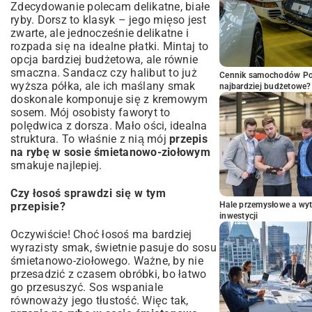
Zdecydowanie polecam delikatne, białe
ryby. Dorsz to klasyk – jego mięso jest
zwarte, ale jednocześnie delikatne i
rozpada się na idealne płatki. Mintaj to
opcja bardziej budżetowa, ale równie
smaczna. Sandacz czy halibut to już
Cennik samochodów Por
wyższa półka, ale ich maślany smak
najbardziej budżetowe?
doskonale komponuje się z kremowym
sosem. Mój osobisty faworyt to
polędwica z dorsza. Mało ości, idealna
struktura. To właśnie z nią mój
przepis
na rybę w sosie śmietanowo-ziołowym
smakuje najlepiej.
Czy łosoś sprawdzi się w tym
przepisie?
Hale przemysłowe a wyt
inwestycji
Oczywiście! Choć łosoś ma bardziej
wyrazisty smak, świetnie pasuje do sosu
śmietanowo-ziołowego. Ważne, by nie
przesadzić z czasem obróbki, bo łatwo
go przesuszyć. Sos wspaniale
równoważy jego tłustość. Więc tak,