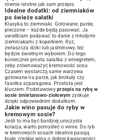
równie istotne jak sam przepis.
Idealne dodatki: od ziemniaków
po świeże sałatki
Klasyka to ziemniaki. Gotowane, purée,
pieczone – każde będą pasować. Ja
uwielbiam podawać to danie z młodymi
ziemniakami z koperkiem. Ryż,
zwłaszcza dziki lub jaśminowy, też
będzie świetnym wyborem. Do tego
koniecznie prosta sałatka z winegretem,
żeby zrównoważyć kremowość sosu.
Czasem wystarczą same warzywa
gotowane na parze, jak brokuły czy
fasolka szparagowa. Prostota jest
kluczem. Podstawowy
przepis na rybę w
sosie śmietanowo-ziołowym
zyskuje
dzięki odpowiednim dodatkom.
Jakie wino pasuje do ryby w
kremowym sosie?
Jeśli to ma być bardziej uroczysta
kolacja, warto pomyśleć o winie. Do ryb
w kremowych sosach idealnie pasują
białe, rześkie wina o dobrej kwasowości.