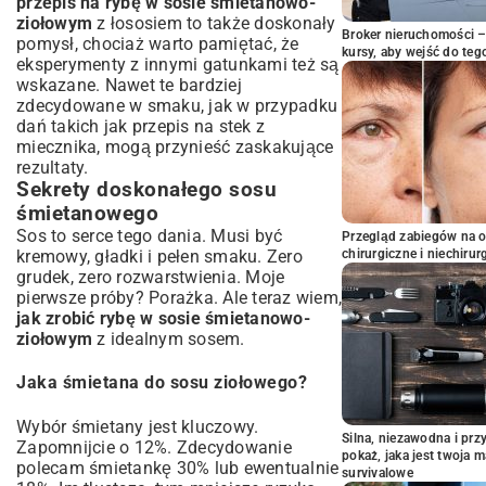
przepis na rybę w sosie śmietanowo-
ziołowym
z łososiem to także doskonały
Broker nieruchomości – 
pomysł, chociaż warto pamiętać, że
kursy, aby wejść do teg
eksperymenty z innymi gatunkami też są
wskazane. Nawet te bardziej
zdecydowane w smaku, jak w przypadku
dań takich jak
przepis na stek z
miecznika
, mogą przynieść zaskakujące
rezultaty.
Sekrety doskonałego sosu
śmietanowego
Sos to serce tego dania. Musi być
Przegląd zabiegów na 
chirurgiczne i niechirur
kremowy, gładki i pełen smaku. Zero
grudek, zero rozwarstwienia. Moje
pierwsze próby? Porażka. Ale teraz wiem,
jak zrobić rybę w sosie śmietanowo-
ziołowym
z idealnym sosem.
Jaka śmietana do sosu ziołowego?
Wybór śmietany jest kluczowy.
Silna, niezawodna i pr
Zapomnijcie o 12%. Zdecydowanie
pokaż, jaka jest twoja 
polecam śmietankę 30% lub ewentualnie
survivalowe