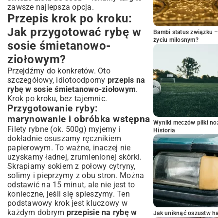
zawsze najlepsza opcja.
Przepis krok po kroku:
Jak przygotować rybę w
Bambi status związku 
życiu miłosnym?
sosie śmietanowo-
ziołowym?
Przejdźmy do konkretów. Oto
szczegółowy, idiotoodporny
przepis na
rybę w sosie śmietanowo-ziołowym
.
Krok po kroku, bez tajemnic.
Przygotowanie ryby:
marynowanie i obróbka wstępna
Wyniki meczów piłki noż
Filety rybne (ok. 500g) myjemy i
Historia
dokładnie osuszamy ręcznikiem
papierowym. To ważne, inaczej nie
uzyskamy ładnej, zrumienionej skórki.
Skrapiamy sokiem z połowy cytryny,
solimy i pieprzymy z obu stron. Można
odstawić na 15 minut, ale nie jest to
konieczne, jeśli się spieszymy. Ten
podstawowy krok jest kluczowy w
każdym dobrym
przepisie na rybę w
Jak uniknąć oszustw h