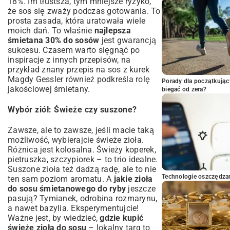
18%. Im tłustsza, tym mniejsze ryzyko,
że sos się zważy podczas gotowania. To
prosta zasada, która uratowała wiele
moich dań. To właśnie
najlepsza
śmietana 30% do sosów
jest gwarancją
sukcesu. Czasem warto sięgnąć po
inspiracje z innych przepisów, na
przykład znany
przepis na sos z kurek
Magdy Gessler
również podkreśla rolę
Porady dla początkując
jakościowej śmietany.
biegać od zera?
Wybór ziół: Świeże czy suszone?
Zawsze, ale to zawsze, jeśli macie taką
możliwość, wybierajcie świeże zioła.
Różnica jest kolosalna. Świeży koperek,
pietruszka, szczypiorek – to trio idealne.
Suszone zioła też dadzą radę, ale to nie
Technologie oszczędzan
ten sam poziom aromatu. A
jakie zioła
do sosu śmietanowego do ryby
jeszcze
pasują? Tymianek, odrobina rozmarynu,
a nawet bazylia. Eksperymentujcie!
Ważne jest, by wiedzieć,
gdzie kupić
świeże zioła do sosu
– lokalny targ to