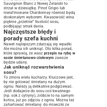
Sauvignon Blanc z Nowej Zelandii to
strzał w dziesiątkę. Pinot Grigio lub
nierafinowane Chardonnay również będą
doskonałym wyborem. Kwasowość wina
pięknie „przetnie” tłustość sosu,
podbijając smak dania.
Najczęstsze błędy i
porady szefa kuchni
Nawet najlepszym zdarzają się wpadki.
Ale można ich uniknąć. Oto kilka porad,
które sprawią, że wasz
przepis na rybę w
sosie śmietanowo-ziołowym
zawsze
będzie udany.
Jak uniknąć rozwarstwienia
sosu?
To zmora wielu kucharzy. Kluczowe jest,
by nie gotować śmietany na dużym
ogniu. Należy ją delikatnie podgrzewać.
Jeśli dodajecie do sosu coś kwaśnego
(np. sok z cytryny), zróbcie to na samym
końcu, już po zdjęciu z ognia. Można też
zahartować śmietanę: do miseczki ze