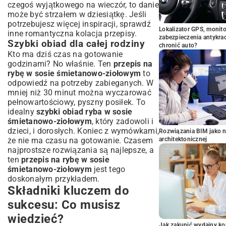
czegoś wyjątkowego na wieczór, to danie
może być strzałem w dziesiątkę. Jeśli
potrzebujesz więcej inspiracji, sprawdź
Lokalizator GPS, monito
inne
romantyczna kolacja przepisy
.
zabezpieczenia antykra
Szybki obiad dla całej rodziny
chronić auto?
Kto ma dziś czas na gotowanie
godzinami? No właśnie. Ten
przepis na
rybę w sosie śmietanowo-ziołowym
to
odpowiedź na potrzeby zabieganych. W
mniej niż 30 minut można wyczarować
pełnowartościowy, pyszny posiłek. To
idealny
szybki obiad ryba w sosie
śmietanowo-ziołowym
, który zadowoli i
dzieci, i dorosłych. Koniec z wymówkami,
Rozwiązania BIM jako n
że nie ma czasu na gotowanie. Czasem
architektonicznej
najprostsze rozwiązania są najlepsze, a
ten
przepis na rybę w sosie
śmietanowo-ziołowym
jest tego
doskonałym przykładem.
Składniki kluczem do
sukcesu: Co musisz
wiedzieć?
Jak zakupić wydajny ko