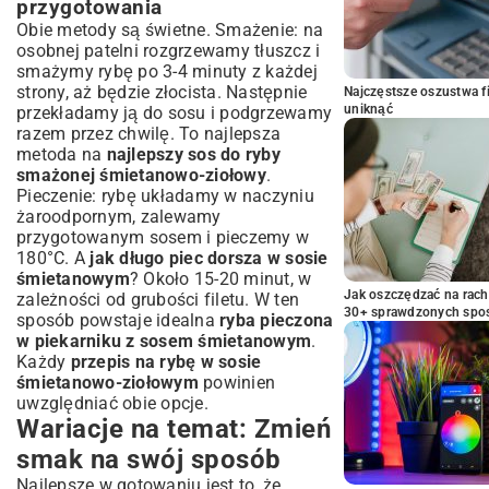
przygotowania
Obie metody są świetne. Smażenie: na
osobnej patelni rozgrzewamy tłuszcz i
smażymy rybę po 3-4 minuty z każdej
strony, aż będzie złocista. Następnie
Najczęstsze oszustwa f
uniknąć
przekładamy ją do sosu i podgrzewamy
razem przez chwilę. To najlepsza
metoda na
najlepszy sos do ryby
smażonej śmietanowo-ziołowy
.
Pieczenie: rybę układamy w naczyniu
żaroodpornym, zalewamy
przygotowanym sosem i pieczemy w
180°C. A
jak długo piec dorsza w sosie
śmietanowym
? Około 15-20 minut, w
Jak oszczędzać na rac
zależności od grubości filetu. W ten
30+ sprawdzonych sp
sposób powstaje idealna
ryba pieczona
w piekarniku z sosem śmietanowym
.
Każdy
przepis na rybę w sosie
śmietanowo-ziołowym
powinien
uwzględniać obie opcje.
Wariacje na temat: Zmień
smak na swój sposób
Najlepsze w gotowaniu jest to, że