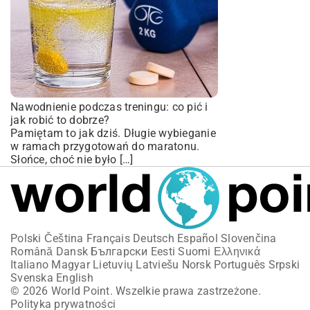
Nawodnienie podczas treningu: co pić i
jak robić to dobrze?
Pamiętam to jak dziś. Długie wybieganie
w ramach przygotowań do maratonu.
Słońce, choć nie było […]
Polski
Čeština
Français
Deutsch
Español
Slovenčina
Română
Dansk
Български
Eesti
Suomi
Ελληνικά
Italiano
Magyar
Lietuvių
Latviešu
Norsk
Português
Srpski
Svenska
English
© 2026 World Point. Wszelkie prawa zastrzeżone.
Polityka prywatności