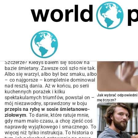
MARIUSZ ŁAMAGA
04.10.2025
SPORT
POPULARNE A
Przepis na rybę w sosie
śmietanowo-ziołowym:
Idealny na obiad
Szczerze? Kiedyś bałem się sosów na
bazie śmietany. Zawsze coś szło nie tak.
Albo się warzył, albo był bez smaku, albo
– co najgorsze – kompletnie dominował
nad resztą dania. Aż w końcu, po serii
kuchennych porażek i kilku
Jak wybrać odpowiedni 
spektakularnych triumfów, powstał on –
mężczyzn?
mój niezawodny, sprawdzony w boju
przepis na rybę w sosie śmietanowo-
ziołowym
. To danie, które ratuje mnie,
gdy mam mało czasu, a chcę zjeść coś
naprawdę wyjątkowego i smacznego. To
więcej niż tylko instrukcja. To historia o