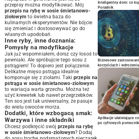
Inteligentny dom: co k
przepisy można modyfikować. Mój
Poradnik
przepis na rybę w sosie śmietanowo-
ziołowym
to świetna baza do
kulinarnych eksperymentów. Nie bójcie
się zmieniać i dostosowywać go do
własnych upodobań.
Inne ryby, inne doznania:
Pomysły na modyfikacje
Jak już wspomniałem, dorsz czy łosoś to
pewniaki. Ale spróbujcie tego sosu z
Biznesowe zastosowani
pstrągiem! To dopiero jest połączenie.
korzyściach i wdrożeni
Delikatne mięso pstrąga idealnie
komponuje się z ziołami. Taki
przepis na
pstrąga w sosie śmietanowo-ziołowym
to wariacja warta grzechu. Można też
użyć krewetek lub nawet przegrzebków.
Ten sos jest tak uniwersalny, że pasuje
do wielu owoców morza.
Dodatki, które wzbogacą smak:
Aplikacje ułatwiające c
Warzywa i inne składniki
po cyfrowych pomocni
Chcesz podkręcić swój
przepis na rybę
w sosie śmietanowo-ziołowym
? Dodaj
do sosu trochę podsmażonych pieczarek