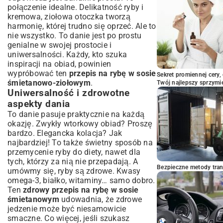
połączenie idealne. Delikatność ryby i
Najczęstsze błędy i porady szefa kuchni
kremowa, ziołowa otoczka tworzą
Jak uniknąć rozwarstwienia sosu?
harmonię, której trudno się oprzeć. Ale to
Nieprzepieczona czy przesuszona? Idealna
nie wszystko. To danie jest po prostu
konsystencja ryby
genialne w swojej prostocie i
Podsumowanie: Delektuj się smakiem
uniwersalności. Każdy, kto szuka
domowej kuchni
inspiracji na obiad, powinien
wypróbować ten
przepis na rybę w sosie
Sekret promiennej cery,
śmietanowo-ziołowym
.
Twój najlepszy sprzymi
Uniwersalność i zdrowotne
aspekty dania
To danie pasuje praktycznie na każdą
okazję. Zwykły wtorkowy obiad? Proszę
bardzo. Elegancka kolacja? Jak
najbardziej! To także świetny sposób na
przemycenie ryby do diety, nawet dla
tych, którzy za nią nie przepadają. A
Bezpieczne metody trans
umówmy się, ryby są zdrowe. Kwasy
omega-3, białko, witaminy… samo dobro.
Ten
zdrowy przepis na rybę w sosie
śmietanowym
udowadnia, że zdrowe
jedzenie może być niesamowicie
smaczne. Co więcej, jeśli szukasz