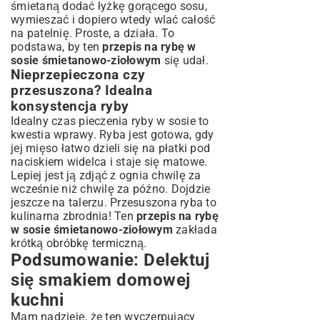
śmietaną dodać łyżkę gorącego sosu,
wymieszać i dopiero wtedy wlać całość
na patelnię. Proste, a działa. To
podstawa, by ten
przepis na rybę w
sosie śmietanowo-ziołowym
się udał.
Nieprzepieczona czy
przesuszona? Idealna
konsystencja ryby
Idealny czas pieczenia ryby w sosie to
kwestia wprawy. Ryba jest gotowa, gdy
jej mięso łatwo dzieli się na płatki pod
naciskiem widelca i staje się matowe.
Lepiej jest ją zdjąć z ognia chwilę za
wcześnie niż chwilę za późno. Dojdzie
jeszcze na talerzu. Przesuszona ryba to
kulinarna zbrodnia! Ten
przepis na rybę
w sosie śmietanowo-ziołowym
zakłada
krótką obróbkę termiczną.
Podsumowanie: Delektuj
się smakiem domowej
kuchni
Mam nadzieję, że ten wyczerpujący