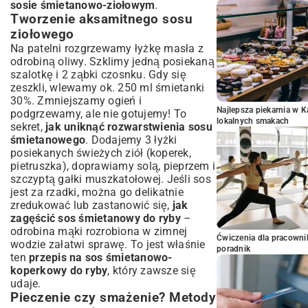
sosie śmietanowo-ziołowym
.
Tworzenie aksamitnego sosu
ziołowego
Na patelni rozgrzewamy łyżkę masła z
odrobiną oliwy. Szklimy jedną posiekaną
szalotkę i 2 ząbki czosnku. Gdy się
zeszkli, wlewamy ok. 250 ml śmietanki
30%. Zmniejszamy ogień i
Najlepsza piekarnia w 
podgrzewamy, ale nie gotujemy! To
lokalnych smakach
sekret,
jak uniknąć rozwarstwienia sosu
śmietanowego
. Dodajemy 3 łyżki
posiekanych świeżych ziół (koperek,
pietruszka), doprawiamy solą, pieprzem i
szczyptą gałki muszkatołowej. Jeśli sos
jest za rzadki, można go delikatnie
zredukować lub zastanowić się,
jak
zagęścić sos śmietanowy do ryby
–
odrobina mąki rozrobiona w zimnej
Ćwiczenia dla pracown
wodzie załatwi sprawę. To jest właśnie
poradnik
ten
przepis na sos śmietanowo-
koperkowy do ryby
, który zawsze się
udaje.
Pieczenie czy smażenie? Metody