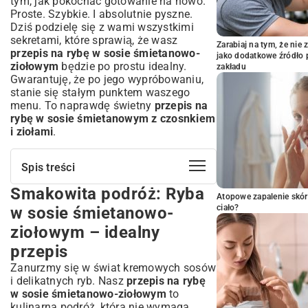
tym, jak pokochać gotowanie na nowo.
Proste. Szybkie. I absolutnie pyszne.
Dziś podzielę się z wami wszystkimi
sekretami, które sprawią, że wasz
Zarabiaj na tym, że ni
przepis na rybę w sosie śmietanowo-
jako dodatkowe źródło 
ziołowym
będzie po prostu idealny.
zakładu
Gwarantuję, że po jego wypróbowaniu,
stanie się stałym punktem waszego
menu. To naprawdę świetny
przepis na
rybę w sosie śmietanowym z czosnkiem
i ziołami
.
Spis treści
Smakowita podróż: Ryba
Smakowita podróż: Ryba w sosie
Atopowe zapalenie skór
śmietanowo-ziołowym – idealny przepis
ciało?
w sosie śmietanowo-
Dlaczego ryba w sosie śmietanowo-
ziołowym – idealny
ziołowym to strzał w dziesiątkę?
przepis
Uniwersalność i zdrowotne aspekty dania
Szybki obiad dla całej rodziny
Zanurzmy się w świat kremowych sosów
i delikatnych ryb. Nasz
przepis na rybę
Składniki kluczem do sukcesu: Co
w sosie śmietanowo-ziołowym
to
musisz wiedzieć?
kulinarna podróż, która nie wymaga