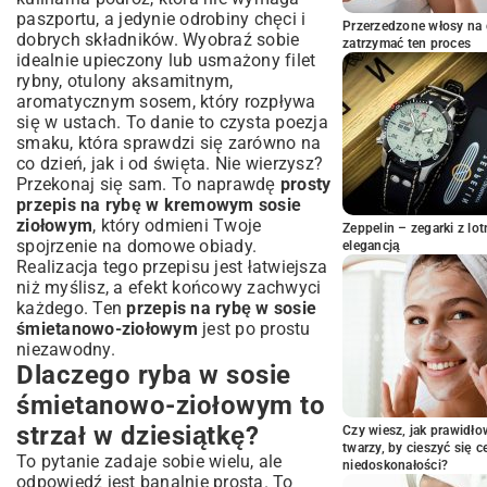
Jak wybrać najlepszą rybę? Przewodnik po
paszportu, a jedynie odrobiny chęci i
gatunkach
Przerzedzone włosy na 
dobrych składników. Wyobraź sobie
zatrzymać ten proces
Sekrety doskonałego sosu śmietanowego
idealnie upieczony lub usmażony filet
Przepis krok po kroku: Jak przygotować
rybny, otulony aksamitnym,
rybę w sosie śmietanowo-ziołowym?
aromatycznym sosem, który rozpływa
się w ustach. To danie to czysta poezja
Przygotowanie ryby: marynowanie i
smaku, która sprawdzi się zarówno na
obróbka wstępna
co dzień, jak i od święta. Nie wierzysz?
Tworzenie aksamitnego sosu ziołowego
Przekonaj się sam. To naprawdę
prosty
Pieczenie czy smażenie? Metody
przepis na rybę w kremowym sosie
przygotowania
ziołowym
, który odmieni Twoje
Zeppelin – zegarki z l
Wariacje na temat: Zmień smak na swój
spojrzenie na domowe obiady.
elegancją
sposób
Realizacja tego przepisu jest łatwiejsza
Inne ryby, inne doznania: Pomysły na
niż myślisz, a efekt końcowy zachwyci
modyfikacje
każdego. Ten
przepis na rybę w sosie
Dodatki, które wzbogacą smak: Warzywa i
śmietanowo-ziołowym
jest po prostu
inne składniki
niezawodny.
Dlaczego ryba w sosie
Z czym podawać rybę w sosie
śmietanowo-ziołowym?
śmietanowo-ziołowym to
Idealne dodatki: od ziemniaków po świeże
strzał w dziesiątkę?
Czy wiesz, jak prawidł
sałatki
twarzy, by cieszyć się 
To pytanie zadaje sobie wielu, ale
Jakie wino pasuje do ryby w kremowym
niedoskonałości?
sosie?
odpowiedź jest banalnie prosta. To