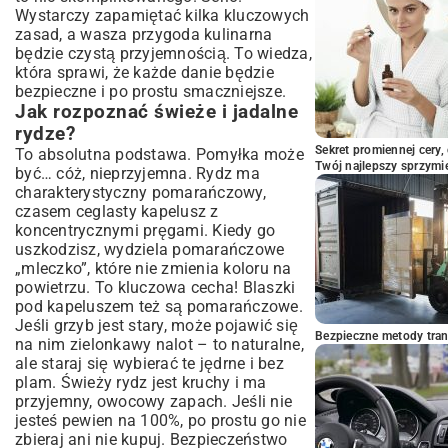
warto jeść?
Wystarczy zapamiętać kilka kluczowych
zasad, a wasza przygoda kulinarna
będzie czystą przyjemnością. To wiedza,
która sprawi, że każde danie będzie
bezpieczne i po prostu smaczniejsze.
Jak rozpoznać świeże i jadalne
rydze?
Sekret promiennej cery,
To absolutna podstawa. Pomyłka może
Twój najlepszy sprzymi
być… cóż, nieprzyjemna. Rydz ma
charakterystyczny pomarańczowy,
czasem ceglasty kapelusz z
koncentrycznymi pręgami. Kiedy go
uszkodzisz, wydziela pomarańczowe
„mleczko”, które nie zmienia koloru na
powietrzu. To kluczowa cecha! Blaszki
pod kapeluszem też są pomarańczowe.
Jeśli grzyb jest stary, może pojawić się
Bezpieczne metody trans
na nim zielonkawy nalot – to naturalne,
ale staraj się wybierać te jędrne i bez
plam. Świeży rydz jest kruchy i ma
przyjemny, owocowy zapach. Jeśli nie
jesteś pewien na 100%, po prostu go nie
zbieraj ani nie kupuj. Bezpieczeństwo