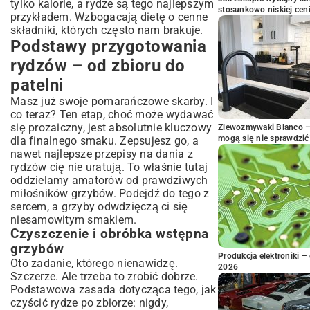
tylko kalorie, a rydze są tego najlepszym
stosunkowo niskiej cen
przykładem. Wzbogacają dietę o cenne
składniki, których często nam brakuje.
Podstawy przygotowania
rydzów – od zbioru do
patelni
Masz już swoje pomarańczowe skarby. I
co teraz? Ten etap, choć może wydawać
się prozaiczny, jest absolutnie kluczowy
Zlewozmywaki Blanco – 
mogą się nie sprawdzić
dla finalnego smaku. Zepsujesz go, a
nawet najlepsze przepisy na dania z
rydzów cię nie uratują. To właśnie tutaj
oddzielamy amatorów od prawdziwych
miłośników grzybów. Podejdź do tego z
sercem, a grzyby odwdzięczą ci się
niesamowitym smakiem.
Czyszczenie i obróbka wstępna
grzybów
Produkcja elektroniki – 
Oto zadanie, którego nienawidzę.
2026
Szczerze. Ale trzeba to zrobić dobrze.
Podstawowa zasada dotycząca tego, jak
czyścić rydze po zbiorze: nigdy,