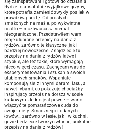
się zainspirowani i gotowi do działania.
Rydze to absolutnie wyjątkowe grzyby,
które potrafią zamienić zwykły posiłek w
prawdziwą ucztę. Od prostych,
smażonych na maśle, po wykwintne
risotto – możliwości są niemal
nieograniczone. Przedstawiłem wam
moje ulubione przepisy na dania z
rydzów, zarówno te klasyczne, jak i
bardziej nowoczesne. Znajdziecie tu
przepisy na dania z rydzów łatwe i
szybkie, ale też takie, które wymagają
nieco więcej czasu. Zachęcam was do
eksperymentowania i szukania swoich
ulubionych smaków. Wspaniale
komponują się z innymi darami lasu, a
nawet rybami, co pokazuje chociażby
inspirujący
przepis na dorsza w sosie
kurkowym
. Jedno jest pewne – warto
włączyć te pomarańczowe cuda do
swojej diety. Smacznego i udanych
łowów… zarówno w lesie, jak i w kuchni,
gdzie będziecie tworzyć własne, unikalne
przepisy na dania z rydzów!