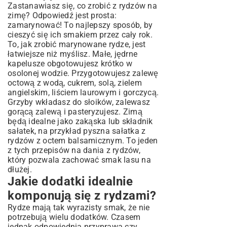
Zastanawiasz się, co zrobić z rydzów na
zimę? Odpowiedź jest prosta:
zamarynować! To najlepszy sposób, by
cieszyć się ich smakiem przez cały rok.
To, jak zrobić marynowane rydze, jest
łatwiejsze niż myślisz. Małe, jędrne
kapelusze obgotowujesz krótko w
osolonej wodzie. Przygotowujesz zalewę
octową z wodą, cukrem, solą, zielem
angielskim, liściem laurowym i gorczycą.
Grzyby wkładasz do słoików, zalewasz
gorącą zalewą i pasteryzujesz. Zimą
będą idealne jako zakąska lub składnik
sałatek, na przykład pyszna sałatka z
rydzów z octem balsamicznym. To jeden
z tych przepisów na dania z rydzów,
który pozwala zachować smak lasu na
dłużej.
Jakie dodatki idealnie
komponują się z rydzami?
Rydze mają tak wyrazisty smak, że nie
potrzebują wielu dodatków. Czasem
jednak odpowiednia przyprawa czy