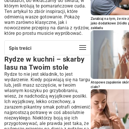
obiadach, bo wkraczamy do świata, w
którym królują te pomarańczowe cuda.
Ten artykuł to zbiór inspiracji, które
odmienią wasze gotowanie. Pokażę
Zarabiaj na tym, że ni
wam zarówno klasyczne, jak i
jako dodatkowe źródło 
nowoczesne przepisy na dania z rydzów,
zakładu
które po prostu musicie wypróbować.
Spis treści
Rydze w kuchni – skarby
Rydze w kuchni – skarby lasu na Twoim
stole
lasu na Twoim stole
Co musisz wiedzieć o rydzach, zanim
Rydze to nie jest składnik, to jest
zaczniesz gotować?
wydarzenie. Kiedy pojawiają się na targu
Atopowe zapalenie skór
Jak rozpoznać świeże i jadalne rydze?
lub, jeśli masz szczęście, w twoim
ciało?
Wartości odżywcze i prozdrowotne rydzów
własnym koszyku po grzybobraniu,
wiesz, że nadchodzą wyjątkowe posiłki.
Podstawy przygotowania rydzów – od
Ich wyjątkowy, lekko orzechowy, a
zbioru do patelni
zarazem pikantny smak potrafi odmienić
Czyszczenie i obróbka wstępna grzybów
najprostszą potrawę w coś absolutnie
Sekret smaku – jak smażyć rydze, by były
niezwykłego. Niektórzy boją się ich
idealne?
przygotowywać, ale prawda jest taka, że
Klasyczne przepisy na dania z rydzów,
najlepsze przepisy na dania z rydzów są