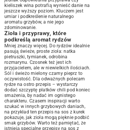
kieliszek wina potrafią wynieść danie na
jeszcze wyższy poziom. Kluczem jest
umiar i podkreślenie naturalnego
aromatu grzybów, a nie jego
zdominowanie.
Zioła i przyprawy, które
podkreślą aromat rydzów
Mniej znaczy więcej. Do rydzów idealnie
pasują świeże, proste zioła: natka
pietruszki, tymianek, odrobina
rozmarynu. Czosnek też jest ich
przyjacielem, ale w niewielkich ilościach.
Sól i świeżo mielony czarny pieprz to
oczywistość. Dla odważnych polecam
rydze na ostro przepis – wystarczy
dodać szczyptę płatków chili pod koniec
smażenia, by nadać im ognistego
charakteru. Czasem inspiracji warto
szukać w innych grzybowych daniach,
na przykład ten
przepis na sos z kurek
pokazuje, jak zioła mogą pięknie podbić
smak grzybów. Warto też pamiętać, że
istnieją specjalne przepisy na sos z