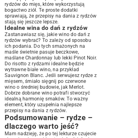
rydzów do mięs, które wykorzystują
bogactwo ziół. Te proste dodatki
sprawiają, że przepisy na dania z rydzów
stają się jeszcze lepsze.
Idealne wina do dań z rydzów
Zastanawiasz się, jakie wino do dań z
rydzów wybrać? To zależy od sposobu
ich podania. Do tych smażonych na
maśle świetnie pasuje beczkowe,
maślane Chardonnay lub lekki Pinot Noir.
Do risotto z rydzami idealne będzie
wytrawne białe wino, na przykład
Sauvignon Blanc. Jeśli serwujesz rydze z
mięsem, śmiało sięgnij po czerwone
wino o średniej budowie, jak Merlot.
Dobrze dobrane wino potrafi stworzyć
idealną harmonię smaków. To ważny
element, który uzupełnia najlepsze
przepisy na dania z rydzów.
Podsumowanie – rydze –
dlaczego warto jeść?
Mam nadzieję, że po tej lekturze czujecie