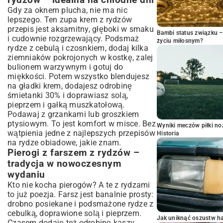
rydzów – idealna na chłodne dni
Gdy za oknem plucha, nie ma nic
lepszego. Ten zupa krem z rydzów
przepis jest aksamitny, głęboki w smaku
Bambi status związku 
i cudownie rozgrzewający. Podsmaż
życiu miłosnym?
rydze z cebulą i czosnkiem, dodaj kilka
ziemniaków pokrojonych w kostkę, zalej
bulionem warzywnym i gotuj do
miękkości. Potem wszystko blendujesz
na gładki krem, dodajesz odrobinę
śmietanki 30% i doprawiasz solą,
pieprzem i gałką muszkatołową.
Podawaj z grzankami lub groszkiem
ptysiowym. To jest komfort w misce. Bez
Wyniki meczów piłki noż
wątpienia jedne z najlepszych przepisów
Historia
na rydze obiadowe, jakie znam.
Pierogi z farszem z rydzów –
tradycja w nowoczesnym
wydaniu
Kto nie kocha pierogów? A te z rydzami
to już poezja. Farsz jest banalnie prosty:
drobno posiekane i podsmażone rydze z
cebulką, doprawione solą i pieprzem.
Jak uniknąć oszustw h
Czasem dodaję też odrobinę kaszy