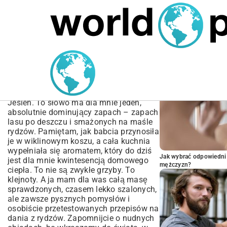
MARIUSZ ŁAMAGA
04.10.2025
SPORT
POPULARNE A
Przepisy na dania z
rydzów – od klasyki po
nowoczesne inspiracje
Jesień. To słowo ma dla mnie jeden,
absolutnie dominujący zapach – zapach
lasu po deszczu i smażonych na maśle
rydzów. Pamiętam, jak babcia przynosiła
je w wiklinowym koszu, a cała kuchnia
wypełniała się aromatem, który do dziś
Jak wybrać odpowiedni 
jest dla mnie kwintesencją domowego
mężczyzn?
ciepła. To nie są zwykłe grzyby. To
klejnoty. A ja mam dla was całą masę
sprawdzonych, czasem lekko szalonych,
ale zawsze pysznych pomysłów i
osobiście przetestowanych przepisów na
dania z rydzów. Zapomnijcie o nudnych