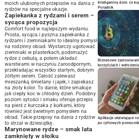
moich ulubionych przepisów na dania z
Inteligentny dom: co k
Poradnik
rydzów na specjalne okazje.
Zapiekanka z rydzami i serem –
sycąca propozycja
Comfort food w najlepszym wydaniu.
Prosta, sycąca i pyszna zapiekanka z
rydzami i ziemniakami to idealny pomysł
na rodzinny obiad. Wystarczy ugotować
ziemniaki w plasterkach, podsmażyć
rydze z cebulą, a potem układać
Biznesowe zastosowani
warstwami w naczyniu żaroodpornym,
korzyściach i wdrożeni
przekładając wszystko startym, dobrym
żółtym serem. Całość zalewasz
mieszanką śmietany i jajek, i zapiekasz
na złoty kolor. To danie, które smakuje
jak ciepły koc w chłodny dzień. Podobny
poziom sytości i smaku oferuje
przepis
na pierś z kurczaka z kurkami
, który
również jest świetnym pomysłem na
obiad. Takie przepisy na dania z rydzów
Aplikacje ułatwiające c
to strzał w dziesiątkę.
po cyfrowych pomocni
Marynowane rydze – smak lata
zamknięty w słoiku