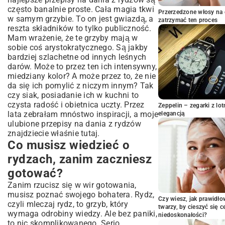
które pokochasz
często banalnie proste. Cała magia tkwi
Przerzedzone włosy na 
w samym grzybie. To on jest gwiazdą, a
Rydze smażone na maśle z cebulką –
zatrzymać ten proces
kwintesencja prostoty
reszta składników to tylko publiczność.
Mam wrażenie, że te grzyby mają w
Rozgrzewająca zupa krem z rydzów –
sobie coś arystokratycznego. Są jakby
idealna na chłodne dni
bardziej szlachetne od innych leśnych
Pierogi z farszem z rydzów – tradycja w
darów. Może to przez ten ich intensywny,
nowoczesnym wydaniu
miedziany kolor? A może przez to, że nie
Rydze w nowej odsłonie – inspirujące
da się ich pomylić z niczym innym? Tak
przepisy dla smakoszy
czy siak, posiadanie ich w kuchni to
Risotto z rydzami i parmezanem –
czysta radość i obietnica uczty. Przez
Zeppelin – zegarki z l
elegancja na talerzu
lata zebrałam mnóstwo inspiracji, a moje
elegancją
Zapiekanka z rydzami i serem – sycąca
ulubione przepisy na dania z rydzów
propozycja
znajdziecie właśnie tutaj.
Marynowane rydze – smak lata zamknięty
Co musisz wiedzieć o
w słoiku
rydzach, zanim zaczniesz
Jakie dodatki idealnie komponują się z
gotować?
rydzami?
Zioła i przyprawy, które podkreślą aromat
Zanim rzucisz się w wir gotowania,
rydzów
musisz poznać swojego bohatera. Rydz,
Czy wiesz, jak prawidł
czyli mleczaj rydz, to grzyb, który
Idealne wina do dań z rydzów
twarzy, by cieszyć się 
wymaga odrobiny wiedzy. Ale bez paniki,
Podsumowanie – rydze – dlaczego
niedoskonałości?
to nic skomplikowanego. Serio.