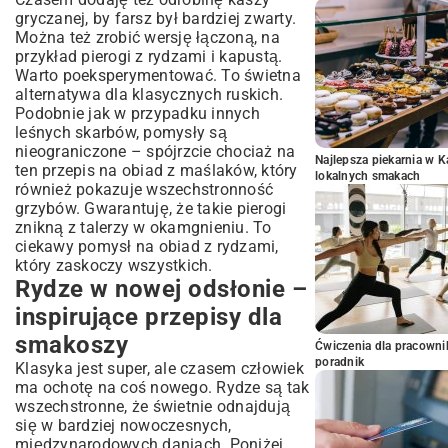
gryczanej, by farsz był bardziej zwarty.
Można też zrobić wersję łączoną, na
przykład pierogi z rydzami i kapustą.
Warto poeksperymentować. To świetna
alternatywa dla klasycznych ruskich.
Podobnie jak w przypadku innych
leśnych skarbów, pomysły są
nieograniczone – spójrzcie chociaż na
Najlepsza piekarnia w 
ten
przepis na obiad z maślaków
, który
lokalnych smakach
również pokazuje wszechstronność
grzybów. Gwarantuję, że takie pierogi
znikną z talerzy w okamgnieniu. To
ciekawy pomysł na obiad z rydzami,
który zaskoczy wszystkich.
Rydze w nowej odsłonie –
inspirujące przepisy dla
smakoszy
Ćwiczenia dla pracown
poradnik
Klasyka jest super, ale czasem człowiek
ma ochotę na coś nowego. Rydze są tak
wszechstronne, że świetnie odnajdują
się w bardziej nowoczesnych,
międzynarodowych daniach. Poniżej