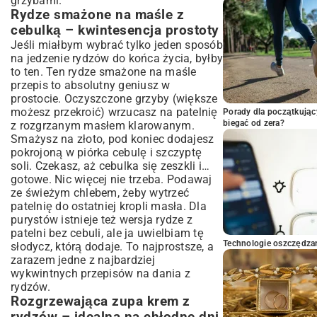
grzybami.
Rydze smażone na maśle z
cebulką – kwintesencja prostoty
Jeśli miałbym wybrać tylko jeden sposób
na jedzenie rydzów do końca życia, byłby
to ten. Ten rydze smażone na maśle
przepis to absolutny geniusz w
prostocie. Oczyszczone grzyby (większe
możesz przekroić) wrzucasz na patelnię
Porady dla początkując
biegać od zera?
z rozgrzanym masłem klarowanym.
Smażysz na złoto, pod koniec dodajesz
pokrojoną w piórka cebulę i szczyptę
soli. Czekasz, aż cebulka się zeszkli i…
gotowe. Nic więcej nie trzeba. Podawaj
ze świeżym chlebem, żeby wytrzeć
patelnię do ostatniej kropli masła. Dla
purystów istnieje też wersja rydze z
patelni bez cebuli, ale ja uwielbiam tę
Technologie oszczędzan
słodycz, którą dodaje. To najprostsze, a
zarazem jedne z najbardziej
wykwintnych przepisów na dania z
rydzów.
Rozgrzewająca zupa krem z