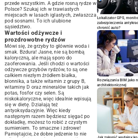
przede wszystkim. A gdzie rosną rydze w
Polsce? Szukaj ich w trawiastych
miejscach w lasach iglastych, zwłaszcza
Lokalizator GPS, monito
pod sosnami. To ich ulubione
zabezpieczenia antykra
sąsiedztwo.
chronić auto?
Wartości odżywcze i
prozdrowotne rydzów
Mówi się, że grzyby to głównie woda i
smak. Bzdura! Jasne, nie są bombą
kaloryczną, ale mają sporo do
zaoferowania. Jeśli chodzi o wartości
odżywcze grzybów rydzów, to są one
całkiem niezłym źródłem białka,
Rozwiązania BIM jako n
błonnika, a także witamin z grupy B,
architektonicznej
witaminy D oraz minerałów takich jak
potas, fosfor czy selen. Są
niskokaloryczne, więc idealnie wpisują
się w dietę. Działają też
antyoksydacyjnie. Więc kiedy
następnym razem będziesz sięgać po
dokładkę, możesz to robić z czystym
sumieniem. To smaczne i zdrowe!
Pamiętajcie, że dobre jedzenie to nie
Jak zakupić wydajny ko