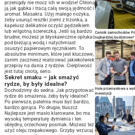
przenigdy nie mocz ich w wodzie! Chłoną
ją jak gąbka i tracą całą swoją jędrność i
aromat. Masakra. Użyj małego nożyka,
żeby usunąć resztki ziemi z trzonka, a
kapelusz delikatnie oczyść pędzelkiem
lub wilgotną ściereczką. Jeśli są bardzo
Cennik samochodów Por
brudne, możesz je błyskawicznie opłukać
najbardziej budżetowe?
pod bieżącą wodą i natychmiast
osuszyć papierowym ręcznikiem. To
absolutne minimum, które jest kluczowe,
zanim zaczniesz realizować jakiekolwiek
przepisy na dania z rydzów. Cierpliwość
jest tutaj cnotą, serio.
Sekret smaku – jak smażyć
rydze, by były idealne?
Hale przemysłowe a wyt
Dochodzimy do sedna. Jak przygotować
inwestycji
rydze do smażenia, żeby były idealne?
Po pierwsze, patelnia musi być bardzo,
bardzo gorąca. Po drugie, tłuszcz.
Najlepsze jest masło klarowane, bo ma
wysoką temperaturę dymienia i ten
obłędny, orzechowy posmak. Możesz też
użyć oleju rzepakowego. Grzyby wrzucaj