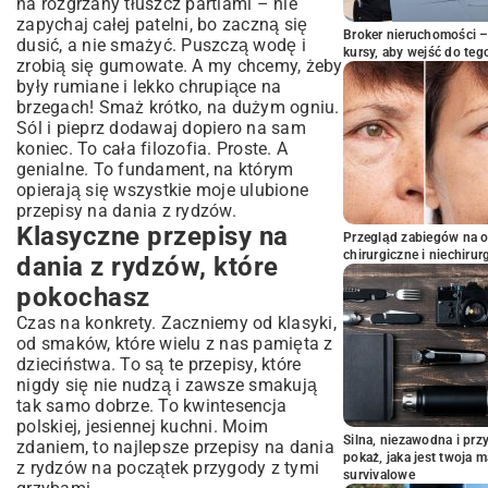
na rozgrzany tłuszcz partiami – nie
zapychaj całej patelni, bo zaczną się
Broker nieruchomości – 
dusić, a nie smażyć. Puszczą wodę i
kursy, aby wejść do teg
zrobią się gumowate. A my chcemy, żeby
były rumiane i lekko chrupiące na
brzegach! Smaż krótko, na dużym ogniu.
Sól i pieprz dodawaj dopiero na sam
koniec. To cała filozofia. Proste. A
genialne. To fundament, na którym
opierają się wszystkie moje ulubione
przepisy na dania z rydzów.
Klasyczne przepisy na
Przegląd zabiegów na 
chirurgiczne i niechirur
dania z rydzów, które
pokochasz
Czas na konkrety. Zaczniemy od klasyki,
od smaków, które wielu z nas pamięta z
dzieciństwa. To są te przepisy, które
nigdy się nie nudzą i zawsze smakują
tak samo dobrze. To kwintesencja
polskiej, jesiennej kuchni. Moim
Silna, niezawodna i pr
zdaniem, to najlepsze przepisy na dania
pokaż, jaka jest twoja 
z rydzów na początek przygody z tymi
survivalowe