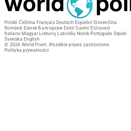
Polski
Čeština
Français
Deutsch
Español
Slovenčina
Română
Dansk
Български
Eesti
Suomi
Ελληνικά
Italiano
Magyar
Lietuvių
Latviešu
Norsk
Português
Srpski
Svenska
English
© 2026 World Point. Wszelkie prawa zastrzeżone.
Polityka prywatności