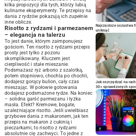
kilka propozycji dla tych, którzy lubią
kulinarne eksperymenty. Te przepisy na
dania z rydzów pokazują ich zupełnie
inne oblicze.
Najczęstsze oszustwa f
Risotto z rydzami i parmezanem
uniknąć
– elegancja na talerzu
To jest danie, którym zaimponujesz
gościom. Ten risotto z rydzami przepis
prosty jest tylko z pozoru
skomplikowany. Kluczem jest
cierpliwość i stałe mieszanie.
Podsmażasz ryż arborio z szalotką,
potem stopniowo, chochla po chochli,
dodajesz gorący bulion, cały czas
Jak oszczędzać na rac
mieszając. W połowie gotowania
30+ sprawdzonych sp
dodajesz podsmażone rydze. Na koniec
– solidna garść parmezanu i łyżka
masła. Efekt? Kremowe, bogate,
uzależniające risotto. Jeśli uwielbiasz
grzybowe dania z makaronem, jak ten
przepis na makaron z cukinią i
pieczarkami
, to risotto z rydzami
absolutnie cię zachwyci. To jedne z