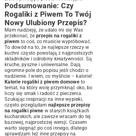
Podsumowanie: Czy
Rogaliki z Piwem To Twój
Nowy Ulubiony Przepis?
Mam nadzieję, że udało mi się Was
przekonać, że
przepis na rogaliki z
piwem
to coś, co musicie wypróbować.
To dowód na to, że najlepsze rzeczy w
kuchni często powstają z najprostszych
składników i odrobiny kreatywności. Są
kruche, pyszne i uniwersalne. Dają
ogromne pole do popisu jeśli chodzi o
nadzienie. I wiem, co myślicie – kalorie!
Kalorie rogaliki z piwem domowe
to
temat, na który wolę przymknąć oko, bo
liczy się smak i radość z pieczenia.
Szukając inspiracji na inne wypieki,
często przeglądam
najlepsze przepisy
na rogaliki piwne
w starych książkach
kucharskich, ale zawsze wracam do tej
bazowej, najprostszej wersji. Czasem
warto sięgnąć po coś innego, dlatego
sprawdzam też inne
przepisy na