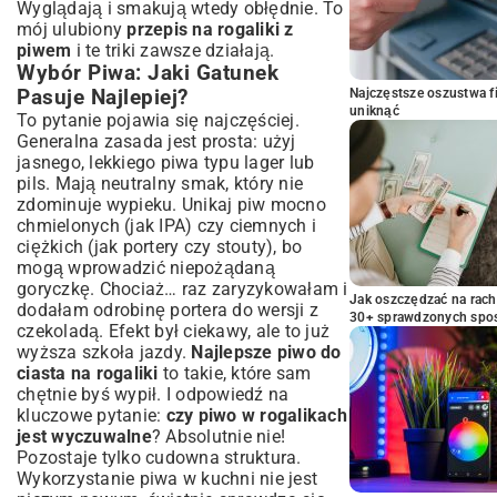
Wyglądają i smakują wtedy obłędnie. To
mój ulubiony
przepis na rogaliki z
piwem
i te triki zawsze działają.
Wybór Piwa: Jaki Gatunek
Pasuje Najlepiej?
Najczęstsze oszustwa f
uniknąć
To pytanie pojawia się najczęściej.
Generalna zasada jest prosta: użyj
jasnego, lekkiego piwa typu lager lub
pils. Mają neutralny smak, który nie
zdominuje wypieku. Unikaj piw mocno
chmielonych (jak IPA) czy ciemnych i
ciężkich (jak portery czy stouty), bo
mogą wprowadzić niepożądaną
goryczkę. Chociaż… raz zaryzykowałam i
Jak oszczędzać na rac
dodałam odrobinę portera do wersji z
30+ sprawdzonych sp
czekoladą. Efekt był ciekawy, ale to już
wyższa szkoła jazdy.
Najlepsze piwo do
ciasta na rogaliki
to takie, które sam
chętnie byś wypił. I odpowiedź na
kluczowe pytanie:
czy piwo w rogalikach
jest wyczuwalne
? Absolutnie nie!
Pozostaje tylko cudowna struktura.
Wykorzystanie piwa w kuchni nie jest