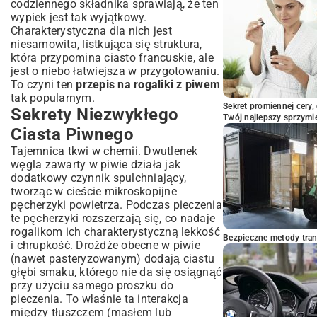
codziennego składnika sprawiają, że ten
wypiek jest tak wyjątkowy.
Charakterystyczna dla nich jest
niesamowita, listkująca się struktura,
która przypomina ciasto francuskie, ale
jest o niebo łatwiejsza w przygotowaniu.
To czyni ten
przepis na rogaliki z piwem
tak popularnym.
Sekret promiennej cery,
Sekrety Niezwykłego
Twój najlepszy sprzymi
Ciasta Piwnego
Tajemnica tkwi w chemii. Dwutlenek
węgla zawarty w piwie działa jak
dodatkowy czynnik spulchniający,
tworząc w cieście mikroskopijne
pęcherzyki powietrza. Podczas pieczenia
te pęcherzyki rozszerzają się, co nadaje
rogalikom ich charakterystyczną lekkość
Bezpieczne metody trans
i chrupkość. Drożdże obecne w piwie
(nawet pasteryzowanym) dodają ciastu
głębi smaku, którego nie da się osiągnąć
przy użyciu samego proszku do
pieczenia. To właśnie ta interakcja
między tłuszczem (masłem lub