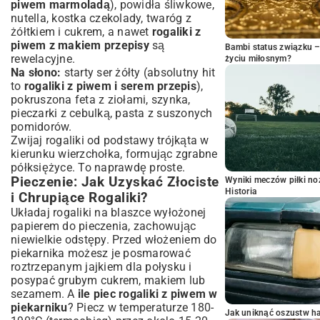
piwem marmoladą
), powidła śliwkowe,
nutella, kostka czekolady, twaróg z
żółtkiem i cukrem, a nawet
rogaliki z
piwem z makiem przepisy
są
Bambi status związku 
rewelacyjne.
życiu miłosnym?
Na słono:
starty ser żółty (absolutny hit
to
rogaliki z piwem i serem przepis
),
pokruszona feta z ziołami, szynka,
pieczarki z cebulką, pasta z suszonych
pomidorów.
Zwijaj rogaliki od podstawy trójkąta w
kierunku wierzchołka, formując zgrabne
półksiężyce. To naprawdę proste.
Pieczenie: Jak Uzyskać Złociste
Wyniki meczów piłki noż
Historia
i Chrupiące Rogaliki?
Układaj rogaliki na blaszce wyłożonej
papierem do pieczenia, zachowując
niewielkie odstępy. Przed włożeniem do
piekarnika możesz je posmarować
roztrzepanym jajkiem dla połysku i
posypać grubym cukrem, makiem lub
sezamem. A
ile piec rogaliki z piwem w
piekarniku
? Piecz w temperaturze 180-
Jak uniknąć oszustw h