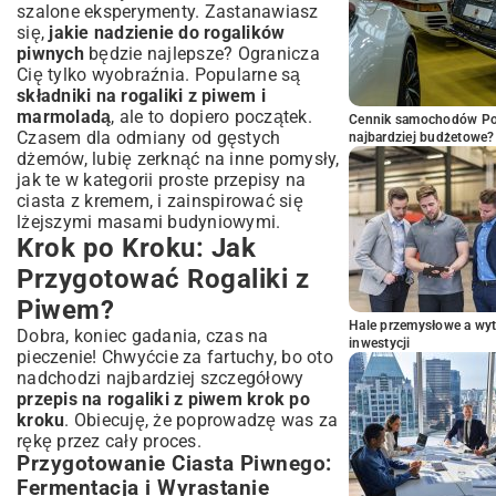
szalone eksperymenty. Zastanawiasz
się,
jakie nadzienie do rogalików
piwnych
będzie najlepsze? Ogranicza
Cię tylko wyobraźnia. Popularne są
składniki na rogaliki z piwem i
marmoladą
, ale to dopiero początek.
Cennik samochodów Por
Czasem dla odmiany od gęstych
najbardziej budżetowe?
dżemów, lubię zerknąć na inne pomysły,
jak te w kategorii
proste przepisy na
ciasta z kremem
, i zainspirować się
lżejszymi masami budyniowymi.
Krok po Kroku: Jak
Przygotować Rogaliki z
Piwem?
Hale przemysłowe a wyt
Dobra, koniec gadania, czas na
inwestycji
pieczenie! Chwyćcie za fartuchy, bo oto
nadchodzi najbardziej szczegółowy
przepis na rogaliki z piwem krok po
kroku
. Obiecuję, że poprowadzę was za
rękę przez cały proces.
Przygotowanie Ciasta Piwnego:
Fermentacja i Wyrastanie