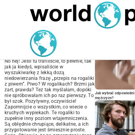
MARIUSZ ŁAMAGA
06.10.2025
MOTORYZACJA
POPULARNE A
Przepis na Rogaliki z
Piwem – Kruche, Pyszne i
Proste
No hej! Jeśli tu trafiliście, to pewnie, tak
jak ja kiedyś, wpisaliście w
wyszukiwarkę z lekką dozą
niedowierzania frazę „przepis na rogaliki
z piwem”. Piwo? W rogalikach? Brzmi jak
żart, prawda? Też tak myślałam, dopóki
Jak wybrać odpowiedni 
nie spróbowałam ich po raz pierwszy. To
mężczyzn?
był szok. Pozytywny, oczywiście!
Zapomnijcie o wszystkim, co wiecie o
kruchych wypiekach. Te rogaliki to
zupełnie inny poziom wtajemniczenia.
Są obłędnie chrupiące, delikatne, a ich
przygotowanie jest śmiesznie proste.