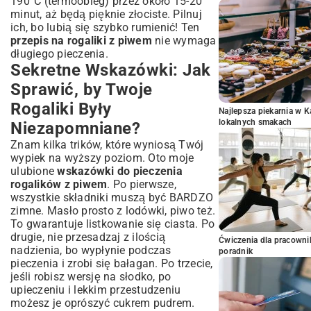
190°C (termoobieg) przez około 15-20
minut, aż będą pięknie złociste. Pilnuj
ich, bo lubią się szybko rumienić! Ten
przepis na rogaliki z piwem
nie wymaga
długiego pieczenia.
Sekretne Wskazówki: Jak
Sprawić, by Twoje
Rogaliki Były
Najlepsza piekarnia w 
lokalnych smakach
Niezapomniane?
Znam kilka trików, które wyniosą Twój
wypiek na wyższy poziom. Oto moje
ulubione
wskazówki do pieczenia
rogalików z piwem
. Po pierwsze,
wszystkie składniki muszą być BARDZO
zimne. Masło prosto z lodówki, piwo też.
To gwarantuje listkowanie się ciasta. Po
drugie, nie przesadzaj z ilością
Ćwiczenia dla pracown
nadzienia, bo wypłynie podczas
poradnik
pieczenia i zrobi się bałagan. Po trzecie,
jeśli robisz wersję na słodko, po
upieczeniu i lekkim przestudzeniu
możesz je oprószyć cukrem pudrem.