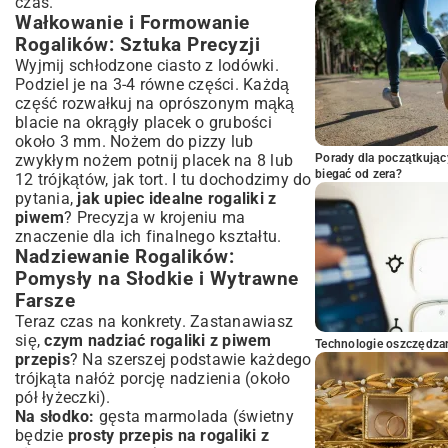
czas.
Wałkowanie i Formowanie
Rogalików: Sztuka Precyzji
Wyjmij schłodzone ciasto z lodówki.
Podziel je na 3-4 równe części. Każdą
część rozwałkuj na oprószonym mąką
blacie na okrągły placek o grubości
około 3 mm. Nożem do pizzy lub
zwykłym nożem potnij placek na 8 lub
Porady dla początkując
biegać od zera?
12 trójkątów, jak tort. I tu dochodzimy do
pytania,
jak upiec idealne rogaliki z
piwem
? Precyzja w krojeniu ma
znaczenie dla ich finalnego kształtu.
Nadziewanie Rogalików:
Pomysły na Słodkie i Wytrawne
Farsze
Teraz czas na konkrety. Zastanawiasz
się,
czym nadziać rogaliki z piwem
Technologie oszczędzan
przepis
? Na szerszej podstawie każdego
trójkąta nałóż porcję nadzienia (około
pół łyżeczki).
Na słodko:
gęsta marmolada (świetny
będzie
prosty przepis na rogaliki z