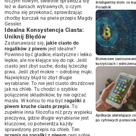
niczym nowym, świetnie sprawdza się
Inteligentny dom: co k
też w daniach wytrawnych, o czym
Poradnik
można się przekonać, sprawdzając
choćby
kurczak na piwie przepis Magdy
Gessler
.
Idealna Konsystencja Ciasta:
Uniknij Błędów
Zastanawiasz się,
jakie ciasto do
rogalików z piwem
jest idealne?
Powinno być gładkie, elastyczne i lekko
Biznesowe zastosowani
lepkie, ale nie klejące się do rąk. Jeśli
korzyściach i wdrożeni
ciasto jest zbyt suche, dodaj łyżeczkę
piwa. Jeśli zbyt mokre – odrobinę mąki.
Największy błąd to zbyt długie
wyrabianie. To nie jest ciasto drożdżowe
jak na chleb. Tu chodzi o szybkie
połączenie składników, by nie ogrzać
masła. W końcu to ma być
rogaliki z
piwem kruche ciasto przepis
. To
zupełnie inna filozofia niż przy wypieku
Aplikacje ułatwiające c
pieczywa, gdzie długie wyrabianie jest
po cyfrowych pomocni
kluczowe, co potwierdza każdy
sprawdzony przepis na chleb
. Ten
przepis na rogaliki z piwem
ceni sobie