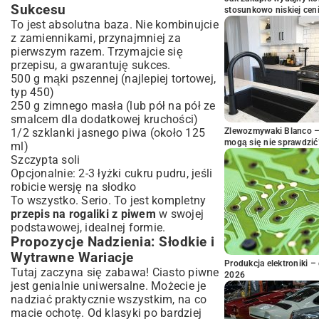
Sukcesu
stosunkowo niskiej cen
To jest absolutna baza. Nie kombinujcie
z zamiennikami, przynajmniej za
pierwszym razem. Trzymajcie się
przepisu, a gwarantuję sukces.
500 g mąki pszennej (najlepiej tortowej,
typ 450)
250 g zimnego masła (lub pół na pół ze
smalcem dla dodatkowej kruchości)
1/2 szklanki jasnego piwa (około 125
Zlewozmywaki Blanco – 
mogą się nie sprawdzić
ml)
Szczypta soli
Opcjonalnie: 2-3 łyżki cukru pudru, jeśli
robicie wersję na słodko
To wszystko. Serio. To jest kompletny
przepis na rogaliki z piwem
w swojej
podstawowej, idealnej formie.
Propozycje Nadzienia: Słodkie i
Wytrawne Wariacje
Produkcja elektroniki – 
Tutaj zaczyna się zabawa! Ciasto piwne
2026
jest genialnie uniwersalne. Możecie je
nadziać praktycznie wszystkim, na co
macie ochotę. Od klasyki po bardziej