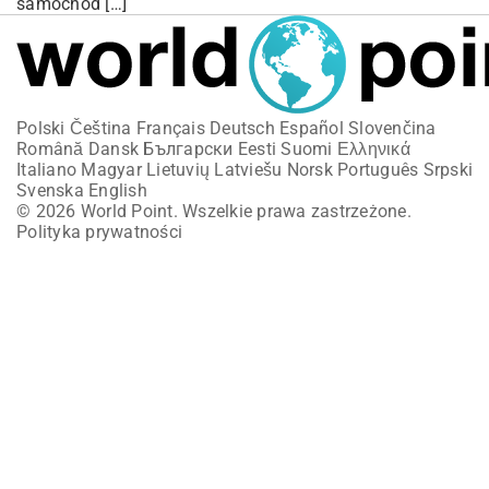
samochód […]
Polski
Čeština
Français
Deutsch
Español
Slovenčina
Română
Dansk
Български
Eesti
Suomi
Ελληνικά
Italiano
Magyar
Lietuvių
Latviešu
Norsk
Português
Srpski
Svenska
English
© 2026 World Point. Wszelkie prawa zastrzeżone.
Polityka prywatności