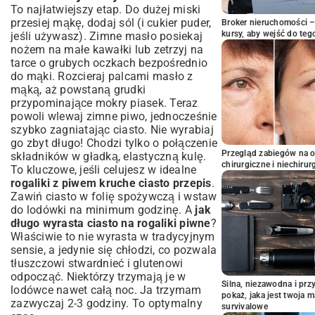
To najłatwiejszy etap. Do dużej miski
przesiej mąkę, dodaj sól (i cukier puder,
Broker nieruchomości – 
kursy, aby wejść do teg
jeśli używasz). Zimne masło posiekaj
nożem na małe kawałki lub zetrzyj na
tarce o grubych oczkach bezpośrednio
do mąki. Rozcieraj palcami masło z
mąką, aż powstaną grudki
przypominające mokry piasek. Teraz
powoli wlewaj zimne piwo, jednocześnie
szybko zagniatając ciasto. Nie wyrabiaj
go zbyt długo! Chodzi tylko o połączenie
Przegląd zabiegów na 
składników w gładką, elastyczną kulę.
chirurgiczne i niechirur
To kluczowe, jeśli celujesz w idealne
rogaliki z piwem kruche ciasto przepis
.
Zawiń ciasto w folię spożywczą i wstaw
do lodówki na minimum godzinę. A
jak
długo wyrasta ciasto na rogaliki piwne
?
Właściwie to nie wyrasta w tradycyjnym
sensie, a jedynie się chłodzi, co pozwala
tłuszczowi stwardnieć i glutenowi
odpocząć. Niektórzy trzymają je w
Silna, niezawodna i pr
lodówce nawet całą noc. Ja trzymam
pokaż, jaka jest twoja 
zazwyczaj 2-3 godziny. To optymalny
survivalowe