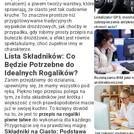
smalcem) a piwem tworzy warstwy, które
sprawiają, że ciasto jest tak cudownie
kruche. To znacznie prostsze niż
Lokalizator GPS, monito
przygotowywanie tradycyjnych
zabezpieczenia antykra
wypieków drożdżowych, jak choćby w
chronić auto?
przypadku, gdy robimy
prosty przepis na
bułeczki drożdżowe
, a efekt jest równie
spektakularny, choć zupełnie inny w
charakterze.
Lista Składników: Co
Będzie Potrzebne do
Idealnych Rogalików?
Rozwiązania BIM jako n
Zanim przejdziemy do działania,
architektonicznej
upewnijmy się, że mamy wszystko pod
ręką. Piękno tego przepisu polega na
tym, że lista składników jest krótka i
większość z nich prawdopodobnie macie
już w swojej kuchni. To kolejny dowód
na to, że jest to
przepis na rogaliki
piwne łatwe
do wykonania dla każdego.
Przygotujcie się na prawdziwą magię.
Składniki na Ciasto: Podstawa
Jak zakupić wydajny ko