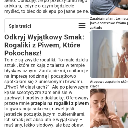
Serio. Obiecuję, że po przeczytaniu tego
artykułu, jedyne o czym będziecie
myśleć, to biec do sklepu po jasne pełne.
Zarabiaj na tym, że ni
jako dodatkowe źródło 
Spis treści
zakładu
Odkryj Wyjątkowy Smak:
Odkryj Wyjątkowy Smak: Rogaliki z
Piwem, Które Pokochasz!
Rogaliki z Piwem, Które
Co Wyróżnia Rogaliki z Piwem? Historia
Pokochasz!
i Charakterystyka
To nie są zwykłe rogaliki. To małe dzieła
Sekrety Niezwykłego Ciasta Piwnego
sztuki, które znikają z talerza w tempie
Lista Składników: Co Będzie Potrzebne
błyskawicznym. Zaufajcie mi, robiłam je
do Idealnych Rogalików?
na imprezę rodzinną i początkowo
Składniki na Ciasto: Podstawa Sukcesu
spotkałam się z uniesionymi brwiami.
Atopowe zapalenie skór
„Piwo? W ciastkach?”. Ale po pierwszym
ciało?
Propozycje Nadzienia: Słodkie i Wytrawne
Wariacje
kęsie sceptycyzm zamienił się w
zachwyt i prośby o dokładkę. Oferowany
Krok po Kroku: Jak Przygotować
przeze mnie
przepis na rogaliki z piwem
Rogaliki z Piwem?
to gwarancja sukcesu, nawet jeśli
Przygotowanie Ciasta Piwnego:
jesteście początkującymi cukiernikami.
Fermentacja i Wyrastanie
Ich smak jest absolutnie wyjątkowy –
Wałkowanie i Formowanie Rogalików:
maślany, lekko słodowy, ale bez obaw,
Sztuka Precyzji