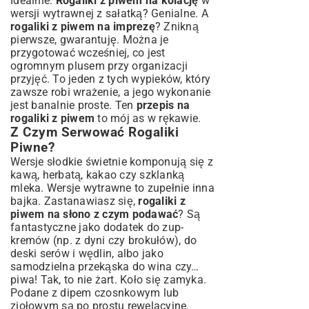
Idealnie.
Rogaliki z piwem na kolację
w
wersji wytrawnej z sałatką? Genialne. A
rogaliki z piwem na imprezę
? Znikną
pierwsze, gwarantuję. Można je
przygotować wcześniej, co jest
ogromnym plusem przy organizacji
przyjęć. To jeden z tych wypieków, który
zawsze robi wrażenie, a jego wykonanie
jest banalnie proste. Ten
przepis na
rogaliki z piwem
to mój as w rękawie.
Z Czym Serwować Rogaliki
Piwne?
Wersje słodkie świetnie komponują się z
kawą, herbatą, kakao czy szklanką
mleka. Wersje wytrawne to zupełnie inna
bajka. Zastanawiasz się,
rogaliki z
piwem na słono z czym podawać
? Są
fantastyczne jako dodatek do zup-
kremów (np. z dyni czy brokułów), do
deski serów i wędlin, albo jako
samodzielna przekąska do wina czy…
piwa! Tak, to nie żart. Koło się zamyka.
Podane z dipem czosnkowym lub
ziołowym są po prostu rewelacyjne.