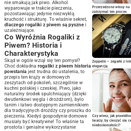
nie smakują jak piwo. Alkohol
Nadziewanie Rogalików: Pomysły na
Przerzedzone włosy na 
wyparowuje w trakcie pieczenia,
Słodkie i Wytrawne Farsze
zatrzymać ten proces
pozostawiając jedynie niezwykłą
Pieczenie: Jak Uzyskać Złociste i Chrupiące
kruchość i strukturę. To właśnie sekret,
Rogaliki?
dlaczego rogaliki z piwem są pyszne
i
Sekretne Wskazówki: Jak Sprawić, by
uzależniające.
Twoje Rogaliki Były Niezapomniane?
Co Wyróżnia Rogaliki z
Wybór Piwa: Jaki Gatunek Pasuje
Piwem? Historia i
Najlepiej?
Charakterystyka
Idealna Konsystencja Ciasta: Uniknij
Błędów
Skąd w ogóle wziął się ten pomysł?
Zeppelin – zegarki z l
Choć dokładna
Przechowywanie i Odgrzewanie: Zachowaj
rogaliki z piwem historia
elegancją
Świeżość
powstania
jest trudna do ustalenia, to
przepis ten krąży w domowych
Rogaliki z Piwem na Różne Okazje:
zeszytach od pokoleń, szczególnie w
Inspiracje i Podania
kuchni polskiej i czeskiej. Piwo, jako
Z Czym Serwować Rogaliki Piwne?
naturalny środek spulchniający (dzięki
Podsumowanie: Czy Rogaliki z Piwem
dwutlenkowi węgla i drożdżom), było
To Twój Nowy Ulubiony Przepis?
tanim i łatwo dostępnym zamiennikiem
dla tradycyjnych drożdży czy proszku do
pieczenia. Kiedyś gospodynie domowe
Czy wiesz, jak prawidł
twarzy, by cieszyć się 
musiały być kreatywne! To właśnie ta
niedoskonałości?
prostota i genialne wykorzystanie