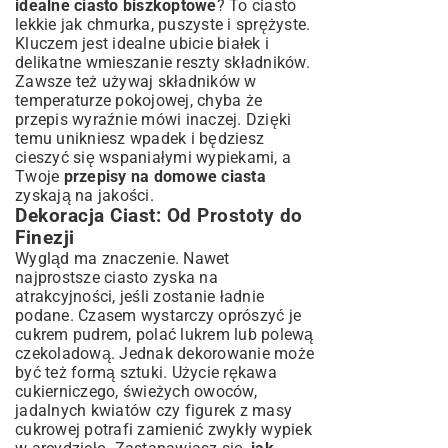
idealne ciasto biszkoptowe
? To ciasto
lekkie jak chmurka, puszyste i sprężyste.
Kluczem jest idealne ubicie białek i
delikatne wmieszanie reszty składników.
Zawsze też używaj składników w
temperaturze pokojowej, chyba że
przepis wyraźnie mówi inaczej. Dzięki
temu unikniesz wpadek i będziesz
cieszyć się wspaniałymi wypiekami, a
Twoje
przepisy na domowe ciasta
zyskają na jakości.
Dekoracja Ciast: Od Prostoty do
Finezji
Wygląd ma znaczenie. Nawet
najprostsze ciasto zyska na
atrakcyjności, jeśli zostanie ładnie
podane. Czasem wystarczy oprószyć je
cukrem pudrem, polać lukrem lub polewą
czekoladową. Jednak dekorowanie może
być też formą sztuki. Użycie rękawa
cukierniczego, świeżych owoców,
jadalnych kwiatów czy figurek z masy
cukrowej potrafi zamienić zwykły wypiek