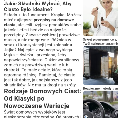
Jakie Składniki Wybrać, Aby
Ciasto Było Idealne?
Składniki to fundament. Kropka. Możesz
mieć najlepsze
przepisy na domowe
ciasta
, ale jeśli użyjesz produktów słabej
jakości, efekt będzie co najwyżej
przeciętny. Zawsze wybieraj prawdziwe
masło, a nie margarynę. Różnica w
Sekret promiennej cery,
Twój najlepszy sprzymi
smaku i konsystencji jest kolosalna.
Jajka? Najlepiej z wolnego wybiegu.
Mąka – świeża i przesiana, żeby
napowietrzyć ciasto. Cukier wanilinowy
zamień na prawdziwą wanilię lub
ekstrakt. To małe detale, które robią
ogromną różnicę. Pamiętaj, że ciasto
jest tak dobre, jak najsłabszy z jego
składników. Nie ma tu drogi na skróty.
Bezpieczne metody trans
Rodzaje Domowych Ciast:
Od Klasyki po
Nowoczesne Wariacje
Świat domowych wypieków jest
nieskończenie różnorodny. Od prostych i