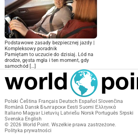
Podstawowe zasady bezpiecznej jazdy |
Kompleksowy poradnik
Pamiętam to uczucie do dzisiaj. Lód na
drodze, gęsta mgła i ten moment, gdy
samochód […]
Polski
Čeština
Français
Deutsch
Español
Slovenčina
Română
Dansk
Български
Eesti
Suomi
Ελληνικά
Italiano
Magyar
Lietuvių
Latviešu
Norsk
Português
Srpski
Svenska
English
© 2026 World Point. Wszelkie prawa zastrzeżone.
Polityka prywatności