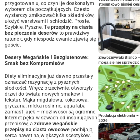
przygotowaniu, co czyni je doskonałym
stosunkowo niskiej cen
wyborem dla początkujących. Często
wystarczy zmiksować kilka składników,
ułożyć warstwami i schłodzić. Proste.
Szybkie. Pyszne. Te
przepisy na ciasta
bez pieczenia deserów
to prawdziwy
ratunek, gdy niespodziewanie zjawią się
goście.
Desery Wegańskie i Bezglutenowe:
Zlewozmywaki Blanco – 
mogą się nie sprawdzić
Smak bez Kompromisów
Diety eliminacyjne już dawno przestały
oznaczać rezygnację z pysznych
słodkości. Wręcz przeciwnie, otworzyły
drzwi do świata nowych smaków i
tekstur. Mąka migdałowa, kokosowa,
gryczana, mleka roślinne, aquafaba
zamiast jajek – możliwości są ogromne.
Produkcja elektroniki – 
Internet pęka w szwach od inspirujących
2026
przepisów, a
zdrowe wegańskie
przepisy na ciasta owocowe
podbijają
serca nawet największych sceptyków.