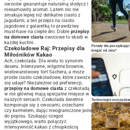
owoców gwarantuje naturalną słodycz i
niesamowity aromat. Latem nic nie
smakuje lepiej niż delikatne ciasto z
jagodami, a ten
przepis na ciasto
jagodowe z galaretką
to prawdziwy
must-have na ciepłe dni. Dobre
przepisy
na domowe ciasta
owocowe to skarb w
każdej kuchni.
Porady dla początkując
Czekoladowe Raj: Przepisy dla
biegać od zera?
Miłośników Kakao
Ach, czekolada. Dla wielu to synonim
deseru. Intensywne, wilgotne brownie,
wielowarstwowy tort Sachera, a może
proste ciasto czekoladowe, które zawsze
się udaje? Niezależnie od preferencji,
przepisy na domowe ciasta
z czekoladą
w roli głównej mają specjalne miejsce w
naszych sercach. Czekolada świetnie
Technologie oszczędzan
komponuje się z owocami, orzechami
czy karmelem, dając nieograniczone pole
do popisu. Szukając czegoś
wyjątkowego, warto połączyć
intensywność kakao z chrupkością