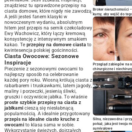
znajdziesz tu
sprawdzone przepisy na
Broker nieruchomości – 
ciasta domowe
, które nigdy nie zawodzą.
kursy, aby wejść do teg
A jeśli jesteś fanem klasyki w
nowoczesnym wydaniu, absolutnym
hitem jest
przepis na sernik czekoladowy
Ewy Wachowicz
, który łączy kremową
konsystencję z intensywnym smakiem
kakao. Te
przepisy na domowe ciasta
to
kwintesencja polskiej gościnności.
Ciasta Owocowe: Sezonowe
Inspiracje
Przegląd zabiegów na 
Pieczenie z sezonowymi owocami to
chirurgiczne i niechirur
najlepszy sposób na celebrowanie
każdej pory roku. Wiosną królują ciasta z
rabarbarem i truskawkami, latem jagody,
maliny i porzeczki, jesienią śliwki,
gruszki i oczywiście jabłka. To właśnie
proste szybkie przepisy na ciasta z
jabłkami
cieszą się niesłabnącą
popularnością. A idealnie przygotowany
przepis na idealne ciasto kruche z
Silna, niezawodna i pr
pokaż, jaka jest twoja 
owocami
to klasa sama w sobie.
survivalowe
Wykorzystanie świeżych, dojrzałych