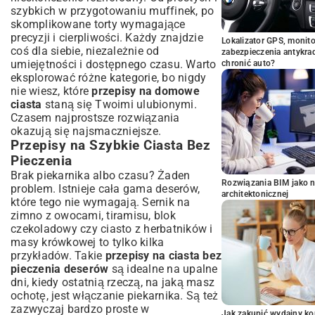
szybkich w przygotowaniu muffinek, po
skomplikowane torty wymagające
precyzji i cierpliwości. Każdy znajdzie
Lokalizator GPS, monito
coś dla siebie, niezależnie od
zabezpieczenia antykra
umiejętności i dostępnego czasu. Warto
chronić auto?
eksplorować różne kategorie, bo nigdy
nie wiesz, które
przepisy na domowe
ciasta
staną się Twoimi ulubionymi.
Czasem najprostsze rozwiązania
okazują się najsmaczniejsze.
Przepisy na Szybkie Ciasta Bez
Pieczenia
Brak piekarnika albo czasu? Żaden
Rozwiązania BIM jako n
problem. Istnieje cała gama deserów,
architektonicznej
które tego nie wymagają. Sernik na
zimno z owocami, tiramisu, blok
czekoladowy czy ciasto z herbatników i
masy krówkowej to tylko kilka
przykładów. Takie
przepisy na ciasta bez
pieczenia deserów
są idealne na upalne
dni, kiedy ostatnią rzeczą, na jaką masz
ochotę, jest włączanie piekarnika. Są też
zazwyczaj bardzo proste w
Jak zakupić wydajny ko