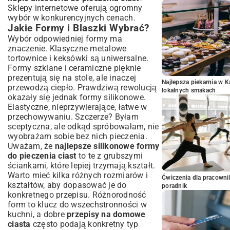
Sklepy internetowe oferują ogromny
wybór w konkurencyjnych cenach.
Jakie Formy i Blaszki Wybrać?
Wybór odpowiedniej formy ma
znaczenie. Klasyczne metalowe
tortownice i keksówki są uniwersalne.
Formy szklane i ceramiczne pięknie
prezentują się na stole, ale inaczej
Najlepsza piekarnia w 
przewodzą ciepło. Prawdziwą rewolucją
lokalnych smakach
okazały się jednak formy silikonowe.
Elastyczne, nieprzywierające, łatwe w
przechowywaniu. Szczerze? Byłam
sceptyczna, ale odkąd spróbowałam, nie
wyobrażam sobie bez nich pieczenia.
Uważam, że
najlepsze silikonowe formy
do pieczenia ciast
to te z grubszymi
ściankami, które lepiej trzymają kształt.
Warto mieć kilka różnych rozmiarów i
Ćwiczenia dla pracown
kształtów, aby dopasować je do
poradnik
konkretnego przepisu. Różnorodność
form to klucz do wszechstronności w
kuchni, a dobre
przepisy na domowe
ciasta
często podają konkretny typ