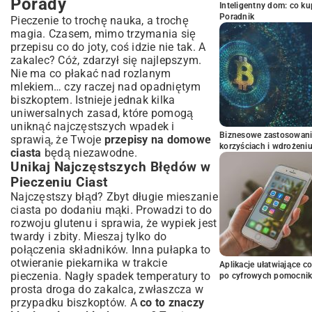
Porady
Inteligentny dom: co k
Poradnik
Pieczenie to trochę nauka, a trochę
magia. Czasem, mimo trzymania się
przepisu co do joty, coś idzie nie tak. A
zakalec? Cóż, zdarzył się najlepszym.
Nie ma co płakać nad rozlanym
mlekiem… czy raczej nad opadniętym
biszkoptem. Istnieje jednak kilka
uniwersalnych zasad, które pomogą
uniknąć najczęstszych wpadek i
Biznesowe zastosowani
sprawią, że Twoje
przepisy na domowe
korzyściach i wdrożeni
ciasta
będą niezawodne.
Unikaj Najczęstszych Błędów w
Pieczeniu Ciast
Najczęstszy błąd? Zbyt długie mieszanie
ciasta po dodaniu mąki. Prowadzi to do
rozwoju glutenu i sprawia, że wypiek jest
twardy i zbity. Mieszaj tylko do
połączenia składników. Inna pułapka to
otwieranie piekarnika w trakcie
Aplikacje ułatwiające c
pieczenia. Nagły spadek temperatury to
po cyfrowych pomocni
prosta droga do zakalca, zwłaszcza w
przypadku biszkoptów. A
co to znaczy