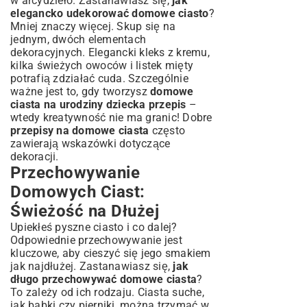
w arcydzieło. Zastanawiasz się,
jak
elegancko udekorować domowe ciasto
?
Mniej znaczy więcej. Skup się na
jednym, dwóch elementach
dekoracyjnych. Elegancki kleks z kremu,
kilka świeżych owoców i listek mięty
potrafią zdziałać cuda. Szczególnie
ważne jest to, gdy tworzysz
domowe
ciasta na urodziny dziecka przepis
–
wtedy kreatywność nie ma granic! Dobre
przepisy na domowe ciasta
często
zawierają wskazówki dotyczące
dekoracji.
Przechowywanie
Domowych Ciast:
Świeżość na Dłużej
Upiekłeś pyszne ciasto i co dalej?
Odpowiednie przechowywanie jest
kluczowe, aby cieszyć się jego smakiem
jak najdłużej. Zastanawiasz się,
jak
długo przechowywać domowe ciasta
?
To zależy od ich rodzaju. Ciasta suche,
jak babki czy pierniki, można trzymać w