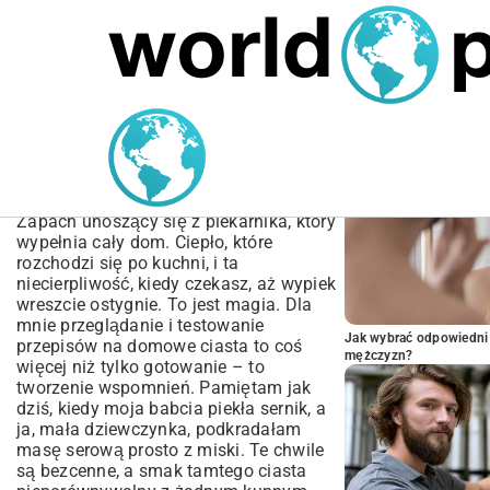
MARIUSZ ŁAMAGA
06.10.2025
MOTORYZACJA
POPULARNE A
Przepisy na domowe
ciasta | Poradnik i
inspiracje krok po kroku
Zapach unoszący się z piekarnika, który
wypełnia cały dom. Ciepło, które
rozchodzi się po kuchni, i ta
niecierpliwość, kiedy czekasz, aż wypiek
wreszcie ostygnie. To jest magia. Dla
mnie przeglądanie i testowanie
Jak wybrać odpowiedni 
przepisów na domowe ciasta to coś
mężczyzn?
więcej niż tylko gotowanie – to
tworzenie wspomnień. Pamiętam jak
dziś, kiedy moja babcia piekła sernik, a
ja, mała dziewczynka, podkradałam
masę serową prosto z miski. Te chwile
są bezcenne, a smak tamtego ciasta