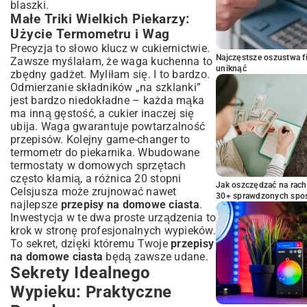
blaszki.
Małe Triki Wielkich Piekarzy:
Użycie Termometru i Wag
Precyzja to słowo klucz w cukiernictwie.
Najczęstsze oszustwa f
Zawsze myślałam, że waga kuchenna to
uniknąć
zbędny gadżet. Myliłam się. I to bardzo.
Odmierzanie składników „na szklanki”
jest bardzo niedokładne – każda mąka
ma inną gęstość, a cukier inaczej się
ubija. Waga gwarantuje powtarzalność
przepisów. Kolejny game-changer to
termometr do piekarnika. Wbudowane
termostaty w domowych sprzętach
często kłamią, a różnica 20 stopni
Jak oszczędzać na rac
Celsjusza może zrujnować nawet
30+ sprawdzonych sp
najlepsze
przepisy na domowe ciasta
.
Inwestycja w te dwa proste urządzenia to
krok w stronę profesjonalnych wypieków.
To sekret, dzięki któremu Twoje
przepisy
na domowe ciasta
będą zawsze udane.
Sekrety Idealnego
Wypieku: Praktyczne