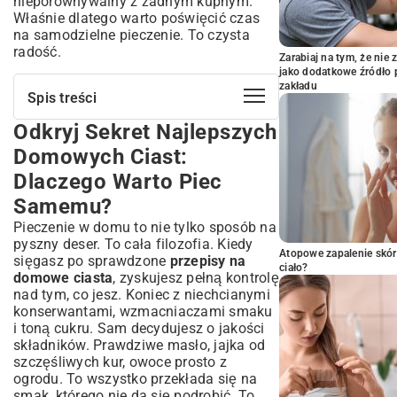
nieporównywalny z żadnym kupnym.
Właśnie dlatego warto poświęcić czas
na samodzielne pieczenie. To czysta
radość.
Zarabiaj na tym, że ni
jako dodatkowe źródło 
zakładu
Spis treści
Odkryj Sekret Najlepszych
Odkryj Sekret Najlepszych Domowych
Ciast: Dlaczego Warto Piec Samemu?
Domowych Ciast:
Zalety Pieczenia Ciast w Domu: Smak,
Dlaczego Warto Piec
Zapach i Wspomnienia
Samemu?
Jakie Składniki Wybrać, Aby Ciasto Było
Idealne?
Pieczenie w domu to nie tylko sposób na
Rodzaje Domowych Ciast: Od Klasyki po
pyszny deser. To cała filozofia. Kiedy
Nowoczesne Wariacje
Atopowe zapalenie skór
sięgasz po sprawdzone
przepisy na
ciało?
Przepisy na Szybkie Ciasta Bez Pieczenia
domowe ciasta
, zyskujesz pełną kontrolę
nad tym, co jesz. Koniec z niechcianymi
Klasyczne Polskie Ciasta, Które Pokochasz
konserwantami, wzmacniaczami smaku
Ciasta Owocowe: Sezonowe Inspiracje
i toną cukru. Sam decydujesz o jakości
Czekoladowe Raj: Przepisy dla Miłośników
składników. Prawdziwe masło, jajka od
Kakao
szczęśliwych kur, owoce prosto z
Niezbędne Akcesoria i Sprzęt do
ogrodu. To wszystko przekłada się na
Pieczenia
smak, którego nie da się podrobić. To