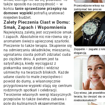
także sposób na oszczędność – w
Jakie Formy i Blaszki Wybrać?
Przerzedzone włosy na 
końcu
tanie sprawdzone przepisy na
Małe Triki Wielkich Piekarzy: Użycie
zatrzymać ten proces
domowe wypieki
potrafią uratować
Termometru i Wag
niejeden budżet.
Sekrety Idealnego Wypieku: Praktyczne
Zalety Pieczenia Ciast w Domu:
Porady
Smak, Zapach i Wspomnienia
Unikaj Najczęstszych Błędów w Pieczeniu
Największą zaletą jest oczywiście smak.
Ciast
I zapach. Absolutnie nic nie równa się z
Dekoracja Ciast: Od Prostoty do Finezji
aromatem świeżo upieczonej szarlotki.
Przechowywanie Domowych Ciast:
Pieczenie to także terapia. Skupienie się
Świeżość na Dłużej
Zeppelin – zegarki z l
na odmierzaniu składników, mieszaniu,
elegancją
Podsumowanie: Twoja Kulinarna
ugniataniu ciasta potrafi zdziałać cuda
Przygoda z Domowymi Ciastami
po ciężkim dniu. A potem jest ta
satysfakcja, kiedy wyciągasz z
piekarnika swoje dzieło i widzisz
uśmiechy na twarzach bliskich. Każde
udane ciasto to małe zwycięstwo i
powód do dumy, a własnoręcznie
przygotowane wypieki stają się centrum
rodzinnych spotkań i celebracji.
Czy wiesz, jak prawidł
Tworzenie własnych wersji klasycznych
twarzy, by cieszyć się 
przepisów to także świetna zabawa i
niedoskonałości?
pole do kulinarnych eksperymentów.