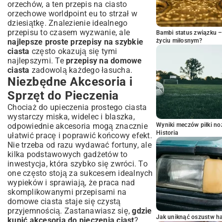
orzechów, a ten
przepis na ciasto
orzechowe worldpoint eu
to strzał w
dziesiątkę. Znalezienie idealnego
przepisu to czasem wyzwanie, ale
Bambi status związku 
najlepsze proste przepisy na szybkie
życiu miłosnym?
ciasta
często okazują się tymi
najlepszymi. Te
przepisy na domowe
ciasta
zadowolą każdego łasucha.
Niezbędne Akcesoria i
Sprzęt do Pieczenia
Chociaż do upieczenia prostego ciasta
wystarczy miska, widelec i blaszka,
odpowiednie akcesoria mogą znacznie
Wyniki meczów piłki noż
Historia
ułatwić pracę i poprawić końcowy efekt.
Nie trzeba od razu wydawać fortuny, ale
kilka podstawowych gadżetów to
inwestycja, która szybko się zwróci. To
one często stoją za sukcesem idealnych
wypieków i sprawiają, że praca nad
skomplikowanymi przepisami na
domowe ciasta staje się czystą
przyjemnością. Zastanawiasz się,
gdzie
Jak uniknąć oszustw h
kupić akcesoria do pieczenia ciast
?