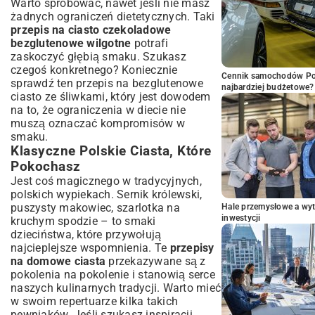
Warto spróbować, nawet jeśli nie masz
żadnych ograniczeń dietetycznych. Taki
przepis na ciasto czekoladowe
bezglutenowe wilgotne
potrafi
zaskoczyć głębią smaku. Szukasz
czegoś konkretnego? Koniecznie
Cennik samochodów Por
sprawdź ten
przepis na bezglutenowe
najbardziej budżetowe?
ciasto ze śliwkami
, który jest dowodem
na to, że ograniczenia w diecie nie
muszą oznaczać kompromisów w
smaku.
Klasyczne Polskie Ciasta, Które
Pokochasz
Jest coś magicznego w tradycyjnych,
polskich wypiekach. Sernik królewski,
puszysty makowiec, szarlotka na
Hale przemysłowe a wyt
inwestycji
kruchym spodzie – to smaki
dzieciństwa, które przywołują
najcieplejsze wspomnienia. Te
przepisy
na domowe ciasta
przekazywane są z
pokolenia na pokolenie i stanowią serce
naszych kulinarnych tradycji. Warto mieć
w swoim repertuarze kilka takich
pewniaków. Jeśli szukasz inspiracji,