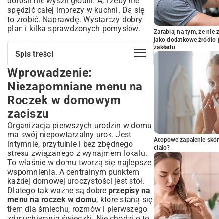
dorośli nie wyszli głodni. A, i żeby nie
spędzić całej imprezy w kuchni. Da się
to zrobić. Naprawdę. Wystarczy dobry
plan i kilka sprawdzonych pomysłów.
Zarabiaj na tym, że ni
jako dodatkowe źródło 
zakładu
Spis treści
Wprowadzenie:
Wprowadzenie: Niezapomniane menu na
Roczek w domowym zaciszu
Niezapomniane menu na
Planowanie idealnego menu na roczek –
Roczek w domowym
o czym pamiętać?
zaciszu
Bezpieczeństwo i preferencje maluszka –
klucz do sukcesu
Organizacja pierwszych urodzin w domu
Goście dorośli i ich smaki – jak zadowolić
ma swój niepowtarzalny urok. Jest
Atopowe zapalenie skór
każdego?
intymnie, przytulnie i bez zbędnego
ciało?
Alergie i diety – jak przygotować menu dla
stresu związanego z wynajmem lokalu.
wszystkich?
To właśnie w domu tworzą się najlepsze
wspomnienia. A centralnym punktem
Pomysły na dania główne: Królewski
każdej domowej uroczystości jest stół.
obiad na pierwsze urodziny
Dlatego tak ważne są dobre
przepisy na
Dania ciepłe, które pokochają dorośli
menu na roczek w domu
, które staną się
Propozycje obiadowe bezpieczne dla
tłem dla śmiechu, rozmów i pierwszego
roczniaka
zdmuchiwania świeczki. Nie chodzi o to,