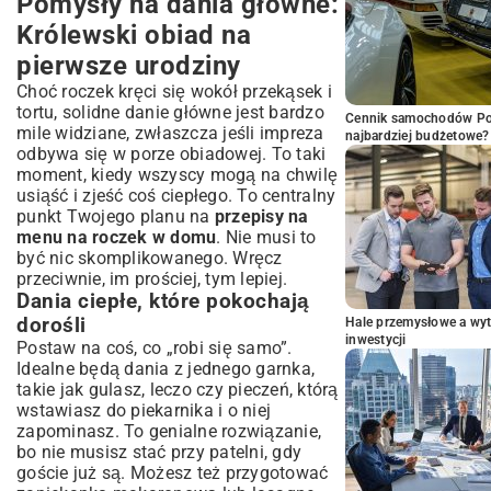
Pomysły na dania główne:
Królewski obiad na
pierwsze urodziny
Choć roczek kręci się wokół przekąsek i
tortu, solidne danie główne jest bardzo
Cennik samochodów Por
mile widziane, zwłaszcza jeśli impreza
najbardziej budżetowe?
odbywa się w porze obiadowej. To taki
moment, kiedy wszyscy mogą na chwilę
usiąść i zjeść coś ciepłego. To centralny
punkt Twojego planu na
przepisy na
menu na roczek w domu
. Nie musi to
być nic skomplikowanego. Wręcz
przeciwnie, im prościej, tym lepiej.
Dania ciepłe, które pokochają
dorośli
Hale przemysłowe a wyt
inwestycji
Postaw na coś, co „robi się samo”.
Idealne będą dania z jednego garnka,
takie jak gulasz, leczo czy pieczeń, którą
wstawiasz do piekarnika i o niej
zapominasz. To genialne rozwiązanie,
bo nie musisz stać przy patelni, gdy
goście już są. Możesz też przygotować