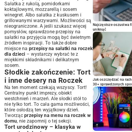
Sałatka z rukolą, pomidorkami
koktajlowymi, mozzarellą i sosem
winegret. Albo sałatka z kuskusem i
grillowanymi warzywami. Możliwości są
Najczęstsze oszustwa f
nieograniczone. A jeśli szukasz więcej
uniknąć
pomysłów, sprawdzone
przepisy na
sałatki na przyjęcia
mogą być świetnym
źródłem inspiracji. To także dobre
miejsce na
przepisy na sałatki na roczek
dla dzieci
– wystarczy wybrać te z
miękkimi składnikami i delikatnym
sosem.
Słodkie zakończenie: Tort
i inne desery na Roczek
Jak oszczędzać na rac
30+ sprawdzonych sp
Na ten moment czekają wszyscy. Tort!
Centralny punkt imprezy, obiekt
westchnień i marzeń. Ale słodki stół to
nie tylko tort. To cała gama możliwości,
które osłodzą ten wyjątkowy dzień.
Tworząc
przepisy na menu na roczek w
domu
, nie zapomnij o tej sekcji.
Tort urodzinowy – klasyka w