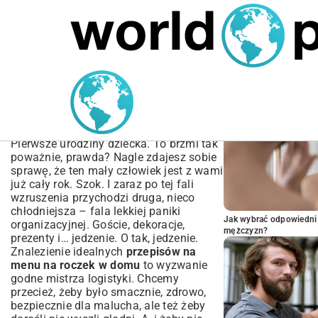
MARIUSZ ŁAMAGA
06.10.2025
NIERUCHOMOŚCI
POPULARNE A
Przepisy na menu na
roczek w domu | Pomysły
i inspiracje
Pierwsze urodziny dziecka. To brzmi tak
poważnie, prawda? Nagle zdajesz sobie
sprawę, że ten mały człowiek jest z wami
już cały rok. Szok. I zaraz po tej fali
wzruszenia przychodzi druga, nieco
chłodniejsza – fala lekkiej paniki
Jak wybrać odpowiedni 
organizacyjnej. Goście, dekoracje,
mężczyzn?
prezenty i… jedzenie. O tak, jedzenie.
Znalezienie idealnych
przepisów na
menu na roczek w domu
to wyzwanie
godne mistrza logistyki. Chcemy
przecież, żeby było smacznie, zdrowo,
bezpiecznie dla malucha, ale też żeby