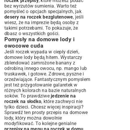
roczek przepisy
, które możesz podać
bez wyrzutów sumienia. Warto też
pomyśleć o opcjach specjalnych, jak
desery na roczek bezglutenowe
, jeśli
wiesz, że na imprezie będą osoby z
takimi potrzebami. To pokazuje, że
dbasz o wszystkich gości.
Pomysły na domowe lody i
owocowe cuda
Jeśli roczek wypada w ciepły dzień,
domowe lody będą hitem. Wystarczy
zblendować zamrożone banany z
odrobiną innego owocu, np. mango lub
truskawek, i gotowe. Zdrowe, pyszne i
orzeźwiające. Fantastycznym pomysłem
jest też przygotowanie galaretek w
różnych kolorach na bazie naturalnych
soków. To prawdziwe
jedzenie na
roczek na słodko
, które zachwyci nie
tylko dzieci. Chcesz więcej inspiracji?
Sprawdź ten prosty
przepis na domowe
lody
, który można dowolnie
modyfikować. To kolejne genialne
przepisy na menu na roczek w domu
.