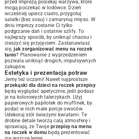
przed imprezą posiekaj warzywa, które
mogą poczekać w lodówce. Dzień
wcześniej upiecz ciasto, przygotuj
sałatki (bez sosu) i zamarynuj mięso. W
dniu imprezy zostanie Ci tylko
podgrzanie dań i ostatnie szlify. To
najlepszy sposób, by uniknąć chaosu i
cieszyć się przyjęciem. Zastanawiasz
się,
jak zorganizować menu na roczek
tanio
? Planowanie z wyprzedzeniem
pozwala uniknąć drogich, impulsywnych
zakupów.
Estetyka i prezentacja potraw
Jemy też oczami! Nawet najprostsze
przekąski dla dzieci na roczek przepisy
będą wyglądać apetycznie, jeśli podasz
je na kolorowych talerzykach. Użyj
papierowych papilotek do muffinek, by
podać w nich małe porcje owoców.
Udekoruj stół świeżymi kwiatami. Te
drobne detale tworzą całą atmosferę i
sprawiają, że Twoje
przepisy na menu
na roczek w domu
będą prezentować
się jeszcze lepiej.