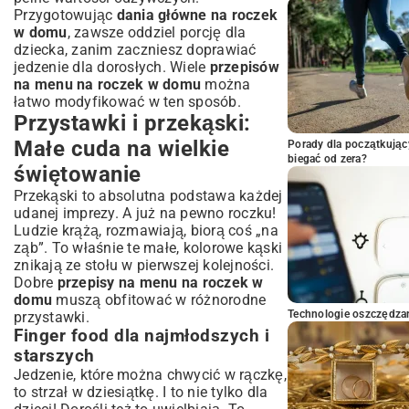
Przygotowując
dania główne na roczek
w domu
, zawsze oddziel porcję dla
dziecka, zanim zaczniesz doprawiać
jedzenie dla dorosłych. Wiele
przepisów
na menu na roczek w domu
można
łatwo modyfikować w ten sposób.
Przystawki i przekąski:
Małe cuda na wielkie
Porady dla początkując
biegać od zera?
świętowanie
Przekąski to absolutna podstawa każdej
udanej imprezy. A już na pewno roczku!
Ludzie krążą, rozmawiają, biorą coś „na
ząb”. To właśnie te małe, kolorowe kąski
znikają ze stołu w pierwszej kolejności.
Dobre
przepisy na menu na roczek w
domu
muszą obfitować w różnorodne
Technologie oszczędzan
przystawki.
Finger food dla najmłodszych i
starszych
Jedzenie, które można chwycić w rączkę,
to strzał w dziesiątkę. I to nie tylko dla