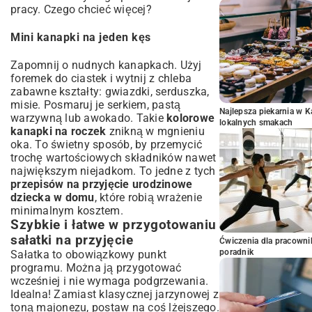
pracy. Czego chcieć więcej?
Mini kanapki na jeden kęs
Zapomnij o nudnych kanapkach. Użyj
foremek do ciastek i wytnij z chleba
zabawne kształty: gwiazdki, serduszka,
misie. Posmaruj je serkiem, pastą
Najlepsza piekarnia w 
warzywną lub awokado. Takie
kolorowe
lokalnych smakach
kanapki na roczek
znikną w mgnieniu
oka. To świetny sposób, by przemycić
trochę wartościowych składników nawet
największym niejadkom. To jedne z tych
przepisów na przyjęcie urodzinowe
dziecka w domu
, które robią wrażenie
minimalnym kosztem.
Szybkie i łatwe w przygotowaniu
sałatki na przyjęcie
Ćwiczenia dla pracown
poradnik
Sałatka to obowiązkowy punkt
programu. Można ją przygotować
wcześniej i nie wymaga podgrzewania.
Idealna! Zamiast klasycznej jarzynowej z
toną majonezu, postaw na coś lżejszego.