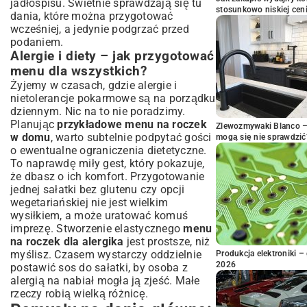
jadłospisu. Świetnie sprawdzają się tu
stosunkowo niskiej cen
dania, które można przygotować
wcześniej, a jedynie podgrzać przed
podaniem.
Alergie i diety – jak przygotować
menu dla wszystkich?
Żyjemy w czasach, gdzie alergie i
nietolerancje pokarmowe są na porządku
dziennym. Nic na to nie poradzimy.
Planując
przykładowe menu na roczek
Zlewozmywaki Blanco – 
w domu
, warto subtelnie podpytać gości
mogą się nie sprawdzić
o ewentualne ograniczenia dietetyczne.
To naprawdę miły gest, który pokazuje,
że dbasz o ich komfort. Przygotowanie
jednej sałatki bez glutenu czy opcji
wegetariańskiej nie jest wielkim
wysiłkiem, a może uratować komuś
imprezę. Stworzenie elastycznego
menu
na roczek dla alergika
jest prostsze, niż
myślisz. Czasem wystarczy oddzielnie
Produkcja elektroniki – 
2026
postawić sos do sałatki, by osoba z
alergią na nabiał mogła ją zjeść. Małe
rzeczy robią wielką różnicę.