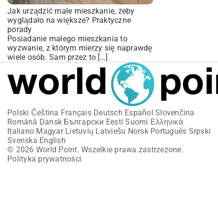
Jak urządzić małe mieszkanie, żeby
wyglądało na większe? Praktyczne
porady
Posiadanie małego mieszkania to
wyzwanie, z którym mierzy się naprawdę
wiele osób. Sam przez to […]
Polski
Čeština
Français
Deutsch
Español
Slovenčina
Română
Dansk
Български
Eesti
Suomi
Ελληνικά
Italiano
Magyar
Lietuvių
Latviešu
Norsk
Português
Srpski
Svenska
English
© 2026 World Point. Wszelkie prawa zastrzeżone.
Polityka prywatności