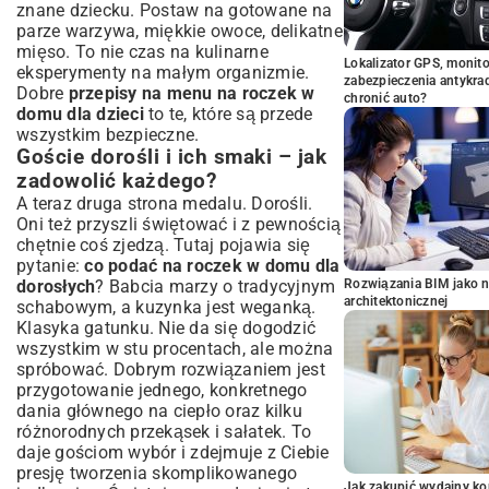
znane dziecku. Postaw na gotowane na
parze warzywa, miękkie owoce, delikatne
mięso. To nie czas na kulinarne
Lokalizator GPS, monito
eksperymenty na małym organizmie.
zabezpieczenia antykra
Dobre
przepisy na menu na roczek w
chronić auto?
domu dla dzieci
to te, które są przede
wszystkim bezpieczne.
Goście dorośli i ich smaki – jak
zadowolić każdego?
A teraz druga strona medalu. Dorośli.
Oni też przyszli świętować i z pewnością
chętnie coś zjedzą. Tutaj pojawia się
pytanie:
co podać na roczek w domu dla
dorosłych
? Babcia marzy o tradycyjnym
Rozwiązania BIM jako n
architektonicznej
schabowym, a kuzynka jest weganką.
Klasyka gatunku. Nie da się dogodzić
wszystkim w stu procentach, ale można
spróbować. Dobrym rozwiązaniem jest
przygotowanie jednego, konkretnego
dania głównego na ciepło oraz kilku
różnorodnych przekąsek i sałatek. To
daje gościom wybór i zdejmuje z Ciebie
presję tworzenia skomplikowanego
Jak zakupić wydajny ko