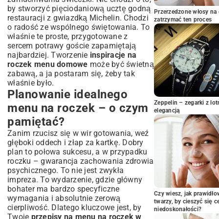
Przystawki i przekąski: Małe cuda na
by stworzyć pięciodaniową ucztę godną
Przerzedzone włosy na 
wielkie świętowanie
restauracji z gwiazdką Michelin. Chodzi
zatrzymać ten proces
o radość ze wspólnego świętowania. To
Finger food dla najmłodszych i starszych
właśnie te proste, przygotowane z
Szybkie i łatwe w przygotowaniu sałatki na
sercem potrawy goście zapamiętają
przyjęcie
najbardziej. Tworzenie
inspiracje na
Słodkie zakończenie: Tort i inne desery
roczek menu domowe
może być świetną
na Roczek
zabawą, a ja postaram się, żeby tak
Tort urodzinowy – klasyka w nowej
właśnie było.
odsłonie
Planowanie idealnego
Bezpieczne i zdrowe desery dla maluszka
Zeppelin – zegarki z l
menu na roczek – o czym
Pomysły na domowe lody i owocowe cuda
elegancją
pamiętać?
Napoje na roczek: Co podać, by ugasić
pragnienie?
Zanim rzucisz się w wir gotowania, weź
głęboki oddech i złap za kartkę. Dobry
Naturalne soki i musy dla dzieci
plan to połowa sukcesu, a w przypadku
Orzeźwiające napoje dla dorosłych
roczku – gwarancja zachowania zdrowia
Praktyczne wskazówki: Jak
psychicznego. To nie jest zwykła
zorganizować roczek bez stresu?
impreza. To wydarzenie, gdzie główny
Przygotowanie z wyprzedzeniem – klucz
bohater ma bardzo specyficzne
Czy wiesz, jak prawidł
do spokoju
wymagania i absolutnie zerową
twarzy, by cieszyć się 
Estetyka i prezentacja potraw
cierpliwość. Dlatego kluczowe jest, by
niedoskonałości?
Twoje
przepisy na menu na roczek w
Podsumowanie: Celebrujcie ten