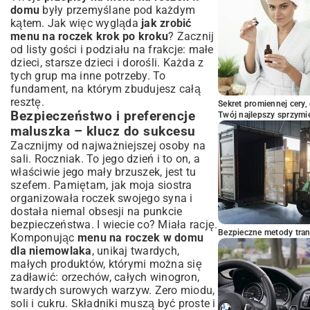
domu
były przemyślane pod każdym
wyjątkowy dzień!
kątem. Jak więc wygląda
jak zrobić
menu na roczek krok po kroku
? Zacznij
od listy gości i podziału na frakcje: małe
dzieci, starsze dzieci i dorośli. Każda z
tych grup ma inne potrzeby. To
fundament, na którym zbudujesz całą
resztę.
Sekret promiennej cery,
Bezpieczeństwo i preferencje
Twój najlepszy sprzymi
maluszka – klucz do sukcesu
Zacznijmy od najważniejszej osoby na
sali. Roczniak. To jego dzień i to on, a
właściwie jego mały brzuszek, jest tu
szefem. Pamiętam, jak moja siostra
organizowała roczek swojego syna i
dostała niemal obsesji na punkcie
bezpieczeństwa. I wiecie co? Miała rację.
Bezpieczne metody trans
Komponując
menu na roczek w domu
dla niemowlaka
, unikaj twardych,
małych produktów, którymi można się
zadławić: orzechów, całych winogron,
twardych surowych warzyw. Zero miodu,
soli i cukru. Składniki muszą być proste i