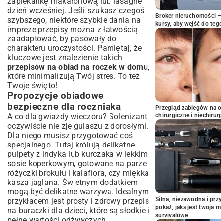
zapiekankę makaronową lub lasagne
dzień wcześniej. Jeśli szukasz czegoś
Broker nieruchomości – 
szybszego, niektóre
szybkie dania na
kursy, aby wejść do teg
impreze przepisy
można z łatwością
zaadaptować, by pasowały do
charakteru uroczystości. Pamiętaj, że
kluczowe jest znalezienie takich
przepisów na obiad na roczek w domu
,
które minimalizują Twój stres. To też
Twoje święto!
Propozycje obiadowe
bezpieczne dla roczniaka
Przegląd zabiegów na 
A co dla gwiazdy wieczoru? Solenizant
chirurgiczne i niechirur
oczywiście nie zje gulaszu z dorosłymi.
Dla niego musisz przygotować coś
specjalnego. Tutaj królują delikatne
pulpety z indyka lub kurczaka w lekkim
sosie koperkowym, gotowane na parze
różyczki brokułu i kalafiora, czy miękka
kasza jaglana. Świetnym dodatkiem
mogą być delikatne warzywa. Idealnym
Silna, niezawodna i pr
przykładem jest prosty i zdrowy
przepis
pokaż, jaka jest twoja 
na buraczki dla dzieci
, które są słodkie i
survivalowe
pełne wartości odżywczych.