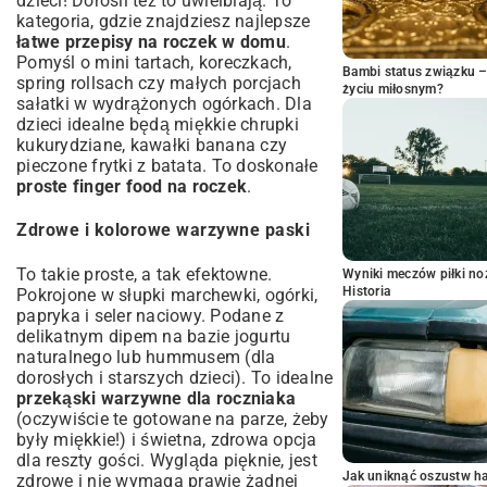
dzieci! Dorośli też to uwielbiają. To
kategoria, gdzie znajdziesz najlepsze
łatwe przepisy na roczek w domu
.
Pomyśl o mini tartach, koreczkach,
Bambi status związku 
spring rollsach czy małych porcjach
życiu miłosnym?
sałatki w wydrążonych ogórkach. Dla
dzieci idealne będą miękkie chrupki
kukurydziane, kawałki banana czy
pieczone frytki z batata. To doskonałe
proste finger food na roczek
.
Zdrowe i kolorowe warzywne paski
To takie proste, a tak efektowne.
Wyniki meczów piłki noż
Historia
Pokrojone w słupki marchewki, ogórki,
papryka i seler naciowy. Podane z
delikatnym dipem na bazie jogurtu
naturalnego lub hummusem (dla
dorosłych i starszych dzieci). To idealne
przekąski warzywne dla roczniaka
(oczywiście te gotowane na parze, żeby
były miękkie!) i świetna, zdrowa opcja
dla reszty gości. Wygląda pięknie, jest
Jak uniknąć oszustw h
zdrowe i nie wymaga prawie żadnej