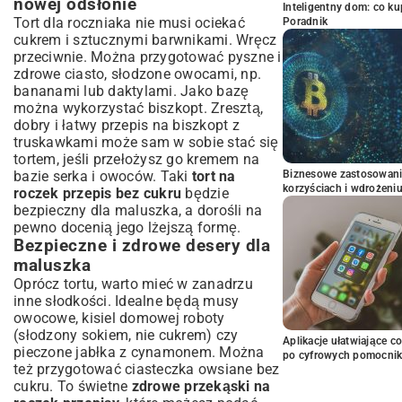
nowej odsłonie
Inteligentny dom: co k
Tort dla roczniaka nie musi ociekać
Poradnik
cukrem i sztucznymi barwnikami. Wręcz
przeciwnie. Można przygotować pyszne i
zdrowe ciasto, słodzone owocami, np.
bananami lub daktylami. Jako bazę
można wykorzystać biszkopt. Zresztą,
dobry i
łatwy przepis na biszkopt z
truskawkami
może sam w sobie stać się
tortem, jeśli przełożysz go kremem na
Biznesowe zastosowani
bazie serka i owoców. Taki
tort na
korzyściach i wdrożeni
roczek przepis bez cukru
będzie
bezpieczny dla maluszka, a dorośli na
pewno docenią jego lżejszą formę.
Bezpieczne i zdrowe desery dla
maluszka
Oprócz tortu, warto mieć w zanadrzu
inne słodkości. Idealne będą musy
owocowe, kisiel domowej roboty
(słodzony sokiem, nie cukrem) czy
Aplikacje ułatwiające c
pieczone jabłka z cynamonem. Można
po cyfrowych pomocni
też przygotować ciasteczka owsiane bez
cukru. To świetne
zdrowe przekąski na