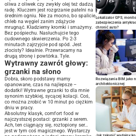
oliwa z oliwek czy zwykły olej też dadzą
radę. Kluczem jest rozgrzanie patelni na
średnim ogniu. Nie za mocno, bo spalicie
Lokalizator GPS, monito
chleb na węgiel zanim zdążycie
zabezpieczenia antykra
mrugnąć. Kładziemy kromki i smażymy.
chronić auto?
Bez pośpiechu. Nasłuchujcie tego
cudownego skwierczenia. Po 2-3
minutach zajrzyjcie pod spód. Jest
złocisty? Idealnie. Przewracamy na
drugą stronę i powtórka. Tyle.
Wytrawny zawrót głowy:
grzanki na słono
Dobra, skoro podstawy mamy
Rozwiązania BIM jako n
opanowane, czas na najlepsze –
architektonicznej
dodatki! Wytrawne grzanki to dla mnie
synonim szybkiej, sycącej kolacji. Coś,
co można zrobić w 10 minut po ciężkim
dniu w pracy.
Absolutny klasyk, comfort food w
najczystszej postaci: grzanki z serem.
Ach, ten ciągnący się, roztopiony ser…
jest w tym coś magicznego. Wystarczy
Jak zakupić wydajny ko