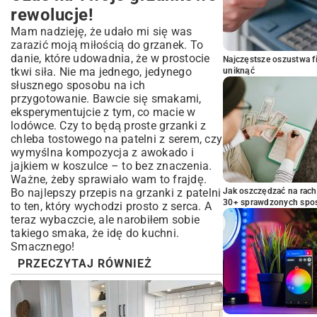
rewolucje!
Mam nadzieję, że udało mi się was
zarazić moją miłością do grzanek. To
danie, które udowadnia, że w prostocie
Najczęstsze oszustwa f
tkwi siła. Nie ma jednego, jedynego
uniknąć
słusznego sposobu na ich
przygotowanie. Bawcie się smakami,
eksperymentujcie z tym, co macie w
lodówce. Czy to będą proste grzanki z
chleba tostowego na patelni z serem, czy
wymyślna kompozycja z awokado i
jajkiem w koszulce – to bez znaczenia.
Ważne, żeby sprawiało wam to frajdę.
Bo najlepszy przepis na grzanki z patelni
Jak oszczędzać na rac
30+ sprawdzonych sp
to ten, który wychodzi prosto z serca. A
teraz wybaczcie, ale narobiłem sobie
takiego smaka, że idę do kuchni.
Smacznego!
PRZECZYTAJ RÓWNIEŻ