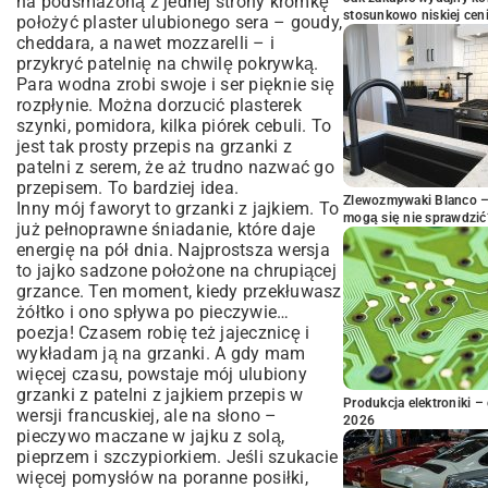
na podsmażoną z jednej strony kromkę
stosunkowo niskiej cen
położyć plaster ulubionego sera – goudy,
cheddara, a nawet mozzarelli – i
przykryć patelnię na chwilę pokrywką.
Para wodna zrobi swoje i ser pięknie się
rozpłynie. Można dorzucić plasterek
szynki, pomidora, kilka piórek cebuli. To
jest tak prosty przepis na grzanki z
patelni z serem, że aż trudno nazwać go
przepisem. To bardziej idea.
Zlewozmywaki Blanco – 
Inny mój faworyt to grzanki z jajkiem. To
mogą się nie sprawdzić
już pełnoprawne śniadanie, które daje
energię na pół dnia. Najprostsza wersja
to jajko sadzone położone na chrupiącej
grzance. Ten moment, kiedy przekłuwasz
żółtko i ono spływa po pieczywie…
poezja! Czasem robię też jajecznicę i
wykładam ją na grzanki. A gdy mam
więcej czasu, powstaje mój ulubiony
grzanki z patelni z jajkiem przepis w
Produkcja elektroniki – 
wersji francuskiej, ale na słono –
2026
pieczywo maczane w jajku z solą,
pieprzem i szczypiorkiem. Jeśli szukacie
więcej pomysłów na poranne posiłki,