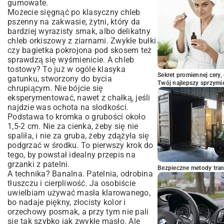
gumowate.
Możecie sięgnąć po klasyczny chleb
pszenny na zakwasie, żytni, który da
bardziej wyrazisty smak, albo delikatny
chleb orkiszowy z ziarnami. Zwykłe bułki
czy bagietka pokrojona pod skosem też
sprawdzą się wyśmienicie. A chleb
tostowy? To już w ogóle klasyka
Sekret promiennej cery,
gatunku, stworzony do bycia
Twój najlepszy sprzymi
chrupiącym. Nie bójcie się
eksperymentować, nawet z chałką, jeśli
najdzie was ochota na słodkości.
Podstawa to kromka o grubości około
1,5-2 cm. Nie za cienka, żeby się nie
spaliła, i nie za gruba, żeby zdążyła się
podgrzać w środku. To pierwszy krok do
tego, by powstał idealny przepis na
grzanki z patelni.
Bezpieczne metody trans
A technika? Banalna. Patelnia, odrobina
tłuszczu i cierpliwość. Ja osobiście
uwielbiam używać masła klarowanego,
bo nadaje piękny, złocisty kolor i
orzechowy posmak, a przy tym nie pali
się tak szybko jak zwykłe masło. Ale