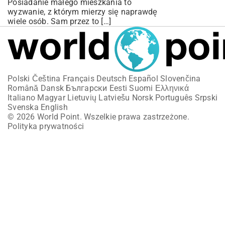
Posiadanie małego mieszkania to
wyzwanie, z którym mierzy się naprawdę
wiele osób. Sam przez to […]
Polski
Čeština
Français
Deutsch
Español
Slovenčina
Română
Dansk
Български
Eesti
Suomi
Ελληνικά
Italiano
Magyar
Lietuvių
Latviešu
Norsk
Português
Srpski
Svenska
English
© 2026 World Point. Wszelkie prawa zastrzeżone.
Polityka prywatności