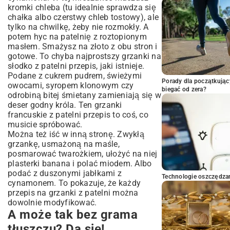
kromki chleba (tu idealnie sprawdza się
chałka albo czerstwy chleb tostowy), ale
tylko na chwilkę, żeby nie rozmokły. A
potem hyc na patelnię z roztopionym
masłem. Smażysz na złoto z obu stron i
gotowe. To chyba najprostszy grzanki na
słodko z patelni przepis, jaki istnieje.
Podane z cukrem pudrem, świeżymi
Porady dla początkując
owocami, syropem klonowym czy
biegać od zera?
odrobiną bitej śmietany zamieniają się w
deser godny króla. Ten grzanki
francuskie z patelni przepis to coś, co
musicie spróbować.
Można też iść w inną stronę. Zwykłą
grzankę, usmażoną na maśle,
posmarować twarożkiem, ułożyć na niej
plasterki banana i polać miodem. Albo
podać z duszonymi jabłkami z
Technologie oszczędzan
cynamonem. To pokazuje, że każdy
przepis na grzanki z patelni można
dowolnie modyfikować.
A może tak bez grama
tłuszczu? Da się!