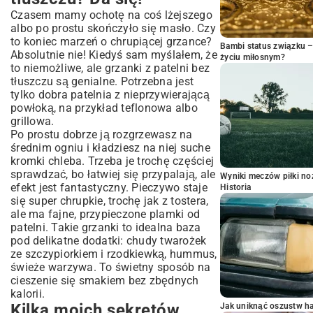
Czasem mamy ochotę na coś lżejszego
albo po prostu skończyło się masło. Czy
to koniec marzeń o chrupiącej grzance?
Bambi status związku 
Absolutnie nie! Kiedyś sam myślałem, że
życiu miłosnym?
to niemożliwe, ale grzanki z patelni bez
tłuszczu są genialne. Potrzebna jest
tylko dobra patelnia z nieprzywierającą
powłoką, na przykład teflonowa albo
grillowa.
Po prostu dobrze ją rozgrzewasz na
średnim ogniu i kładziesz na niej suche
kromki chleba. Trzeba je trochę częściej
sprawdzać, bo łatwiej się przypalają, ale
Wyniki meczów piłki noż
efekt jest fantastyczny. Pieczywo staje
Historia
się super chrupkie, trochę jak z tostera,
ale ma fajne, przypieczone plamki od
patelni. Takie grzanki to idealna baza
pod delikatne dodatki: chudy twarożek
ze szczypiorkiem i rzodkiewką, hummus,
świeże warzywa. To świetny sposób na
cieszenie się smakiem bez zbędnych
kalorii.
Kilka moich sekretów,
Jak uniknąć oszustw h