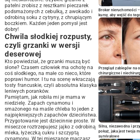
patelni zrobisz z resztkami pieczarek
Broker nieruchomości – 
podsmażonych z cebulką, z awokado i
kursy, aby wejść do teg
odrobiną soku z cytryny, z chrupiącym
boczkiem. Każden jeden pomysł jest
dobry!
Chwila słodkiej rozpusty,
czyli grzanki w wersji
deserowej
Kto powiedział, że grzanki muszą być
słone? Czasem człowiek ma ochotę na
Przegląd zabiegów na 
coś słodkiego, na małe co nieco, które
chirurgiczne i niechirur
poprawi humor. I tu na scenę wkraczają
tosty francuskie, czyli absolutna klasyka
leniwych poranków.
Pamiętam, jak robiła mi je mama w
niedzielę. Zapach cynamonu i
smażonego na maśle chleba to jeden z
najpiękniejszych zapachów dzieciństwa.
Przygotowanie jest dziecinnie proste. W
miseczce roztrzepujesz jajko z odrobiną
Silna, niezawodna i pr
pokaż, jaka jest twoja 
mleka, łyżeczką cukru i szczyptą
survivalowe
cynamonu. W tej mieszance maczasz