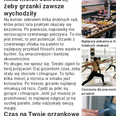
żeby grzanki zawsze
wychodziły
Na koniec zebrałem kilka drobnych rad,
które przez lata praktyki okazały się
bezcenne. Po pierwsze, naprawdę nie
wyrzucajcie czerstwego pieczywa. To nie
jest śmieć, to jest potencjał. Grzanki z
Najlepsza piekarnia w 
czerstwego chleba na patelni to
lokalnych smakach
najlepszy przykład filozofii zero waste w
kuchni. Są smaczniejsze i bardziej
ekonomiczne.
Po drugie, nie spiesz się. Średni ogień to
twój przyjaciel. Daj grzankom czas, żeby
stały się złociste i chrupiące. To tylko
kilka minut, a różnica w smaku jest
kolosalna. Po trzecie, grzanki najlepiej
smakują od razu. Zjedz je, póki są
Ćwiczenia dla pracown
gorące i chrupiące. Jeśli już musisz je
poradnik
przechować, to najlepiej odgrzać je na
suchej patelni, żeby odzyskały swoją
magię.
Czas na Twoje grzankowe