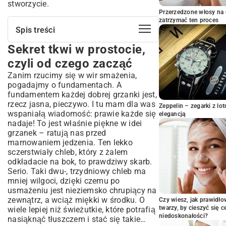
stworzycie.
Przerzedzone włosy na 
zatrzymać ten proces
Spis treści
Sekret tkwi w prostocie,
Sekret tkwi w prostocie, czyli od czego
zacząć
czyli od czego zacząć
Wytrawny zawrót głowy: grzanki na
Zanim rzucimy się w wir smażenia,
słono
pogadajmy o fundamentach. A
Chwila słodkiej rozpusty, czyli grzanki w
fundamentem każdej dobrej grzanki jest,
wersji deserowej
rzecz jasna, pieczywo. I tu mam dla was
Zeppelin – zegarki z l
wspaniałą wiadomość: prawie każde się
A może tak bez grama tłuszczu? Da się!
elegancją
nadaje! To jest właśnie piękne w idei
Kilka moich sekretów, żeby grzanki
grzanek – ratują nas przed
zawsze wychodziły
marnowaniem jedzenia. Ten lekko
Czas na Twoje grzankowe rewolucje!
sczerstwiały chleb, który z żalem
odkładacie na bok, to prawdziwy skarb.
Serio. Taki dwu-, trzydniowy chleb ma
mniej wilgoci, dzięki czemu po
usmażeniu jest nieziemsko chrupiący na
zewnątrz, a wciąż miękki w środku. O
Czy wiesz, jak prawidł
twarzy, by cieszyć się 
wiele lepiej niż świeżutkie, które potrafią
niedoskonałości?
nasiąknąć tłuszczem i stać się takie…