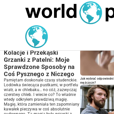
MARIUSZ ŁAMAGA
27.09.2025
NIERUCHOMOŚCI
POPULARNE A
Przepis na grzanki z
patelni: Szybkie i
Smaczne Śniadania,
Kolacje i Przekąski
Grzanki z Patelni: Moje
Sprawdzone Sposoby na
Coś Pysznego z Niczego
Jak wybrać odpowiedni 
Pamiętam doskonale czasy studenckie.
mężczyzn?
Lodówka świecąca pustkami, w portfelu
wiatr, a w chlebaku… no cóż, zazwyczaj
czerstwy chleb. I wiecie co? To właśnie
wtedy odkryłem prawdziwą magię.
Magię, która zamieniała ten zapomniany
kawałek pieczywa w coś absolutnie
cudownego. Tą magią były grzanki z