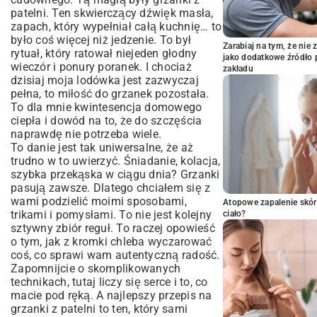
patelni. Ten skwierczący dźwięk masła,
zapach, który wypełniał całą kuchnię… to
było coś więcej niż jedzenie. To był
Zarabiaj na tym, że ni
rytuał, który ratował niejeden głodny
jako dodatkowe źródło 
wieczór i ponury poranek. I chociaż
zakładu
dzisiaj moja lodówka jest zazwyczaj
pełna, to miłość do grzanek pozostała.
To dla mnie kwintesencja domowego
ciepła i dowód na to, że do szczęścia
naprawdę nie potrzeba wiele.
To danie jest tak uniwersalne, że aż
trudno w to uwierzyć. Śniadanie, kolacja,
szybka przekąska w ciągu dnia? Grzanki
pasują zawsze. Dlatego chciałem się z
wami podzielić moimi sposobami,
Atopowe zapalenie skór
trikami i pomysłami. To nie jest kolejny
ciało?
sztywny zbiór reguł. To raczej opowieść
o tym, jak z kromki chleba wyczarować
coś, co sprawi wam autentyczną radość.
Zapomnijcie o skomplikowanych
technikach, tutaj liczy się serce i to, co
macie pod ręką. A najlepszy przepis na
grzanki z patelni to ten, który sami