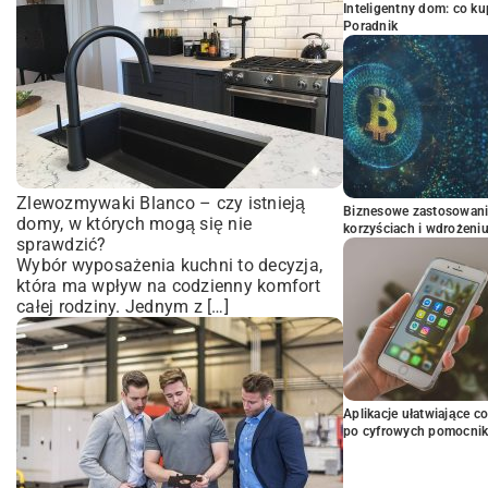
Inteligentny dom: co k
Poradnik
Zlewozmywaki Blanco – czy istnieją
Biznesowe zastosowani
domy, w których mogą się nie
korzyściach i wdrożeni
sprawdzić?
Wybór wyposażenia kuchni to decyzja,
która ma wpływ na codzienny komfort
całej rodziny. Jednym z […]
Aplikacje ułatwiające c
po cyfrowych pomocni