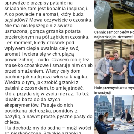
sprawdźcie przepisy pytanie na
śniadanie, tam jest kopalnia inspiracji.
A co powiecie na aromat, który budzi
sąsiadów? Mowa oczywiście o czosnku.
Nie ma nic lepszego niż świeżo
usmażona, gorąca grzanka potarta
Cennik samochodów Por
przekrojonym na pół ząbkiem czosnku.
najbardziej budżetowe?
Ten moment, kiedy czosnek pod
wpływem ciepła uwalnia cały swój
aromat i wciera się w chrupiącą
powierzchnię… cudo. Czasem robię też
masełko czosnkowe i smaruję nim chleb
przed smażeniem. Wtedy cały dom
pachnie jak najlepsza włoska knajpka.
Wiedza o tym, jak zrobić grzanki z
patelni z czosnkiem, to umiejętność,
Hale przemysłowe a wyt
inwestycji
która przyda się w życiu nie raz. To też
idealna baza do dalszych
eksperymentów. Pasuje do nich
posiekana pietruszka, pomidory z
bazylią, a nawet proste, pyszne pasty do
chleba.
I tu dochodzimy do sedna – możliwości
są nieskończone. Szybkie grzanki z