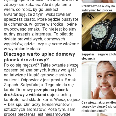
Jak przygotować wiśnie, aby nie
zdarzył się zakalec. Ale dzięki temu
Przerzedzone włosy na 
rozmiękczyły ciasta?
wiem, co robić, by go unikać!
zatrzymać ten proces
Gwarantuję, że z tymi wskazówkami
Składanie placka i czas na wyrośnięcie
upieczesz ciasto, które będzie puszyste
Pieczenie: temperatura i czas dla idealnego
jak chmurka, wilgotne w środku i pełne
wypieku
owocowego smaku. To nie jest kolejny
Wariacje i porady: Twój placek
nudny przepis z internetu. To bilet do
drożdżowy zawsze udany!
świata prawdziwych, domowych
Pomysły na inne owoce i dodatki
wypieków, gdzie liczy się serce włożone
Najczęstsze błędy i jak ich unikać
w wyrabianie ciasta.
Dlaczego warto upiec domowy
Placek drożdżowy z kruszonką: Sekrety
Zeppelin – zegarki z l
doskonałej posypki
elegancją
placek drożdżowy?
Jak podawać i przechowywać placek
Po co się męczyć? Takie pytanie słyszę
drożdżowy z wiśniami?
czasem od znajomych, którzy wolą iść
na łatwiznę i kupić gotowe ciasto w
Pomysły na serwowanie i dekorowanie
cukierni. Odpowiedź jest prosta. Smak.
Przechowywanie ciasta, aby dłużej cieszyć
Zapach. Satysfakcja. Tego nie da się
się świeżością
kupić. Domowy
przepis na placek
Podsumowanie: Smak lata na Twoim
drożdżowy z wiśniami
daje ci pełną
stole
kontrolę nad składnikami. Wiesz, co jesz
Czy wiesz, jak prawidł
– bez spulchniaczy, konserwantów i
twarzy, by cieszyć się 
sztucznych aromatów. Poza tym, sam
niedoskonałości?
proces pieczenia jest niesamowicie