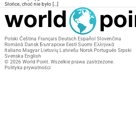
Słońce, choć nie było […]
Polski
Čeština
Français
Deutsch
Español
Slovenčina
Română
Dansk
Български
Eesti
Suomi
Ελληνικά
Italiano
Magyar
Lietuvių
Latviešu
Norsk
Português
Srpski
Svenska
English
© 2026 World Point. Wszelkie prawa zastrzeżone.
Polityka prywatności