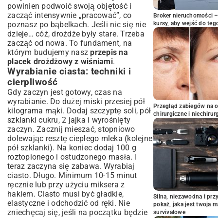
powinien podwoić swoją objętość i
zacząć intensywnie „pracować”, co
Broker nieruchomości – 
poznasz po bąbelkach. Jeśli nic się nie
kursy, aby wejść do teg
dzieje… cóż, drożdże były stare. Trzeba
zacząć od nowa. To fundament, na
którym budujemy nasz
przepis na
placek drożdżowy z wiśniami
.
Wyrabianie ciasta: techniki i
cierpliwość
Gdy zaczyn jest gotowy, czas na
wyrabianie. Do dużej miski przesiej pół
Przegląd zabiegów na 
kilograma mąki. Dodaj szczyptę soli, pół
chirurgiczne i niechirur
szklanki cukru, 2 jajka i wyrośnięty
zaczyn. Zacznij mieszać, stopniowo
dolewając resztę ciepłego mleka (kolejne
pół szklanki). Na koniec dodaj 100 g
roztopionego i ostudzonego masła. I
teraz zaczyna się zabawa. Wyrabiaj
ciasto. Długo. Minimum 10-15 minut
ręcznie lub przy użyciu miksera z
hakiem. Ciasto musi być gładkie,
Silna, niezawodna i pr
elastyczne i odchodzić od ręki. Nie
pokaż, jaka jest twoja 
zniechęcaj się, jeśli na początku będzie
survivalowe