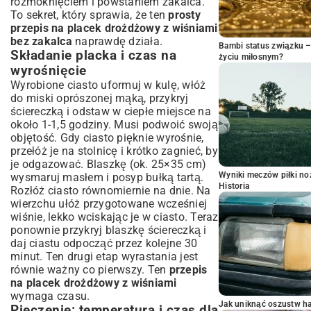
rozmoknięciem i powstaniem zakalca.
To sekret, który sprawia, że ten
prosty
przepis na placek drożdżowy z wiśniami
bez zakalca
naprawdę działa.
Bambi status związku 
Składanie placka i czas na
życiu miłosnym?
wyrośnięcie
Wyrobione ciasto uformuj w kulę, włóż
do miski oprószonej mąką, przykryj
ściereczką i odstaw w ciepłe miejsce na
około 1-1,5 godziny. Musi podwoić swoją
objętość. Gdy ciasto pięknie wyrośnie,
przełóż je na stolnicę i krótko zagnieć, by
je odgazować. Blaszkę (ok. 25×35 cm)
Wyniki meczów piłki noż
wysmaruj masłem i posyp bułką tartą.
Historia
Rozłóż ciasto równomiernie na dnie. Na
wierzchu ułóż przygotowane wcześniej
wiśnie, lekko wciskając je w ciasto. Teraz
ponownie przykryj blaszkę ściereczką i
daj ciastu odpocząć przez kolejne 30
minut. Ten drugi etap wyrastania jest
równie ważny co pierwszy. Ten
przepis
na placek drożdżowy z wiśniami
wymaga czasu.
Jak uniknąć oszustw h
Pieczenie: temperatura i czas dla