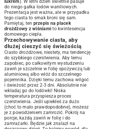
lukrem
). W letni dzień świetnie pasuje
do niego gałka lodów waniliowych.
Prezentacja jest ważna, ale w przypadku
tego ciasta to smak broni się sam.
Pamiętaj, ten
przepis na placek
drożdżowy z wiśniami
to kwintesencja
domowego ciepła.
Przechowywanie ciasta, aby
dłużej cieszyć się świeżością
Ciasto drożdżowe, niestety, ma tendencję
do szybkiego czerstwienia. Aby temu
zapobiec, po całkowitym wystudzeniu
zawiń je szczelnie w folię spożywczą lub
aluminiową albo włóż do szczelnego
pojemnika. Dzięki temu zachowa wilgoć
i świeżość przez 2-3 dni. Absolutnie nie
wkładaj go do lodówki! Niska
temperatura przyspiesza proces
czerstwienia. Jeśli upiekłeś za dużo
(choć to mało prawdopodobne), możesz
je z powodzeniem zamrozić. Pokrój na
porcje, każdą zawiń w folię i do
zamrażarki. Będzie jak znalazł na
deszczowy dzień. To kolejny powód, dla