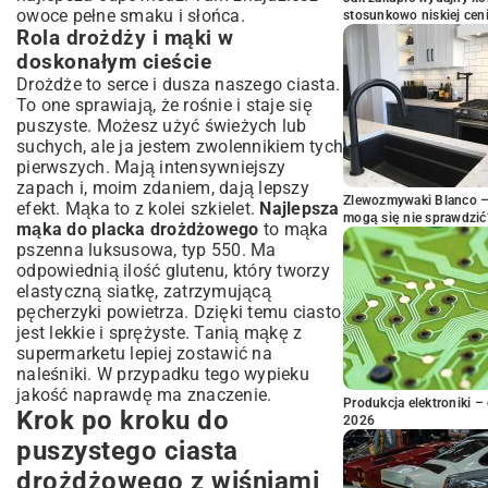
owoce pełne smaku i słońca.
stosunkowo niskiej cen
Rola drożdży i mąki w
doskonałym cieście
Drożdże to serce i dusza naszego ciasta.
To one sprawiają, że rośnie i staje się
puszyste. Możesz użyć świeżych lub
suchych, ale ja jestem zwolennikiem tych
pierwszych. Mają intensywniejszy
zapach i, moim zdaniem, dają lepszy
Zlewozmywaki Blanco – 
efekt. Mąka to z kolei szkielet.
Najlepsza
mogą się nie sprawdzić
mąka do placka drożdżowego
to mąka
pszenna luksusowa, typ 550. Ma
odpowiednią ilość glutenu, który tworzy
elastyczną siatkę, zatrzymującą
pęcherzyki powietrza. Dzięki temu ciasto
jest lekkie i sprężyste. Tanią mąkę z
supermarketu lepiej zostawić na
naleśniki. W przypadku tego wypieku
jakość naprawdę ma znaczenie.
Produkcja elektroniki – 
Krok po kroku do
2026
puszystego ciasta
drożdżowego z wiśniami