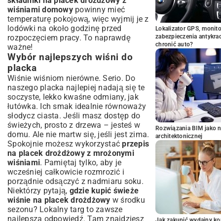
składniki na placek drożdżowy z
wiśniami domowy
powinny mieć
temperaturę pokojową, więc wyjmij je z
lodówki na około godzinę przed
Lokalizator GPS, monito
rozpoczęciem pracy. To naprawdę
zabezpieczenia antykra
chronić auto?
ważne!
Wybór najlepszych wiśni do
placka
Wiśnie wiśniom nierówne. Serio. Do
naszego placka najlepiej nadają się te
soczyste, lekko kwaśne odmiany, jak
łutówka. Ich smak idealnie równoważy
słodycz ciasta. Jeśli masz dostęp do
świeżych, prosto z drzewa – jesteś w
Rozwiązania BIM jako n
domu. Ale nie martw się, jeśli jest zima.
architektonicznej
Spokojnie możesz wykorzystać
przepis
na placek drożdżowy z mrożonymi
wiśniami
. Pamiętaj tylko, aby je
wcześniej całkowicie rozmrozić i
porządnie odsączyć z nadmiaru soku.
Niektórzy pytają,
gdzie kupić świeże
wiśnie na placek drożdżowy
w środku
sezonu? Lokalny targ to zawsze
najlepsza odpowiedź. Tam znajdziesz
Jak zakupić wydajny ko