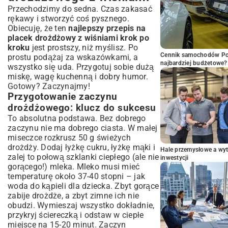
Przechodzimy do sedna. Czas zakasać
rękawy i stworzyć coś pysznego.
Obiecuję, że ten
najlepszy przepis na
placek drożdżowy z wiśniami krok po
kroku
jest prostszy, niż myślisz. Po
Cennik samochodów Por
prostu podążaj za wskazówkami, a
najbardziej budżetowe?
wszystko się uda. Przygotuj sobie dużą
miskę, wagę kuchenną i dobry humor.
Gotowy? Zaczynajmy!
Przygotowanie zaczynu
drożdżowego: klucz do sukcesu
To absolutna podstawa. Bez dobrego
zaczynu nie ma dobrego ciasta. W małej
miseczce rozkrusz 50 g świeżych
drożdży. Dodaj łyżkę cukru, łyżkę mąki i
Hale przemysłowe a wyt
zalej to połową szklanki ciepłego (ale nie
inwestycji
gorącego!) mleka. Mleko musi mieć
temperaturę około 37-40 stopni – jak
woda do kąpieli dla dziecka. Zbyt gorące
zabije drożdże, a zbyt zimne ich nie
obudzi. Wymieszaj wszystko dokładnie,
przykryj ściereczką i odstaw w ciepłe
miejsce na 15-20 minut. Zaczyn