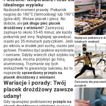
idealnego wypieku
Nadszedł moment prawdy. Piekarnik
nagrzej do 180°C (termoobieg) lub 190°C
(góra-dół). Wstaw placek i piecz. No
dobrze, ale
jak długo piec placek
drożdżowy z wiśniami
? Zazwyczaj
zajmuje to około 35-45 minut, ale każdy
piekarnik jest inny. Najlepiej sprawdzać
Najlepsza piekarnia w 
ciasto po 35 minutach patyczkiem. Jeśli
lokalnych smakach
po wbiciu w środek jest suchy, ciasto jest
gotowe. Powinno być pięknie wyrośnięte
i rumiane. Gdyby wierzch zbyt szybko się
przypiekał, można przykryć go folią
aluminiową. Trzymanie się tych
wskazówek to gwarancja sukcesu, bo to
naprawdę
sprawdzony przepis na
placek drożdżowy z wiśniami
.
Wariacje i porady: Twój
Ćwiczenia dla pracown
poradnik
placek drożdżowy zawsze
udany!
Gdy opanujesz podstawowy
przepis na