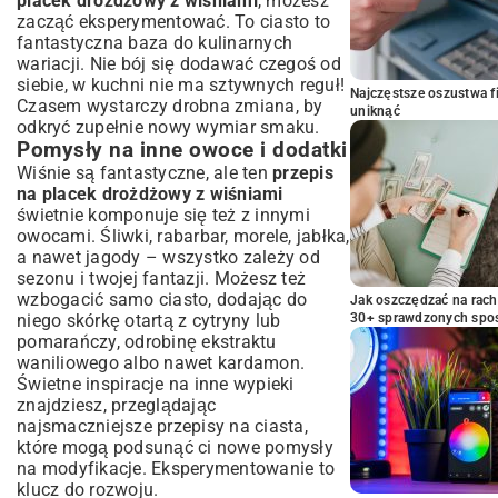
placek drożdżowy z wiśniami
, możesz
zacząć eksperymentować. To ciasto to
fantastyczna baza do kulinarnych
wariacji. Nie bój się dodawać czegoś od
siebie, w kuchni nie ma sztywnych reguł!
Najczęstsze oszustwa f
Czasem wystarczy drobna zmiana, by
uniknąć
odkryć zupełnie nowy wymiar smaku.
Pomysły na inne owoce i dodatki
Wiśnie są fantastyczne, ale ten
przepis
na placek drożdżowy z wiśniami
świetnie komponuje się też z innymi
owocami. Śliwki, rabarbar, morele, jabłka,
a nawet jagody – wszystko zależy od
sezonu i twojej fantazji. Możesz też
wzbogacić samo ciasto, dodając do
Jak oszczędzać na rac
niego skórkę otartą z cytryny lub
30+ sprawdzonych sp
pomarańczy, odrobinę ekstraktu
waniliowego albo nawet kardamon.
Świetne inspiracje na inne wypieki
znajdziesz, przeglądając
najsmaczniejsze przepisy na ciasta
,
które mogą podsunąć ci nowe pomysły
na modyfikacje. Eksperymentowanie to
klucz do rozwoju.