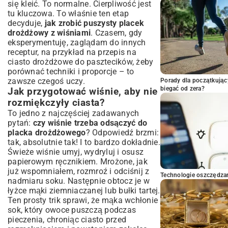
się kleić. To normalne. Cierpliwość jest
tu kluczowa. To właśnie ten etap
decyduje,
jak zrobić puszysty placek
drożdżowy z wiśniami
. Czasem, gdy
eksperymentuję, zaglądam do innych
receptur, na przykład na
przepis na
ciasto drożdżowe do pasztecików
, żeby
porównać techniki i proporcje – to
zawsze czegoś uczy.
Porady dla początkując
biegać od zera?
Jak przygotować wiśnie, aby nie
rozmiękczyły ciasta?
To jedno z najczęściej zadawanych
pytań:
czy wiśnie trzeba odsączyć do
placka drożdżowego
? Odpowiedź brzmi:
tak, absolutnie tak! I to bardzo dokładnie.
Świeże wiśnie umyj, wydryluj i osusz
papierowym ręcznikiem. Mrożone, jak
już wspomniałem, rozmroź i odciśnij z
Technologie oszczędzan
nadmiaru soku. Następnie obtocz je w
łyżce mąki ziemniaczanej lub bułki tartej.
Ten prosty trik sprawi, że mąka wchłonie
sok, który owoce puszczą podczas
pieczenia, chroniąc ciasto przed