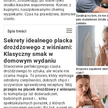
ustach, zostawiając po sobie tylko
słodko-kwaśne wspomnienie. Koniec z
kupnymi, naszpikowanymi chemią
wypiekami. Czas na prawdziwe, domowe
Zarabiaj na tym, że ni
ciasto.
jako dodatkowe źródło 
zakładu
Spis treści
Sekrety idealnego placka
Sekrety idealnego placka drożdżowego z
wiśniami: Klasyczny smak w domowym
drożdżowego z wiśniami:
wydaniu
Klasyczny smak w
Dlaczego warto upiec domowy placek
drożdżowy?
domowym wydaniu
Niezbędne składniki: Co musisz mieć w
Stworzenie perfekcyjnego ciasta
kuchni?
Atopowe zapalenie skór
drożdżowego to sztuka, ale wcale nie
ciało?
Wybór najlepszych wiśni do placka
czarna magia. To proces, który wymaga
odrobiny cierpliwości, dobrych chęci i
Rola drożdży i mąki w doskonałym cieście
oczywiście sprawdzonej receptury. Mój
Krok po kroku do puszystego ciasta
przepis na placek drożdżowy z wiśniami
drożdżowego z wiśniami
to kompilacja lat doświadczeń,
Przygotowanie zaczynu drożdżowego:
babcinych porad i… kilku
klucz do sukcesu
spektakularnych porażek, z których
Wyrabianie ciasta: techniki i cierpliwość
wyciągnąłem wnioski. Bo tak, nawet mi