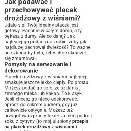
Jak podawać i
przechowywać placek
drożdżowy z wiśniami?
Udało się! Twój idealny placek jest
gotowy. Pachnie w całym domu, a ty
pękasz z dumy. Ale co dalej? Jak
najlepiej go podać i co zrobić, żeby jak
najdłużej zachował świeżość? To ważne,
bo szkoda by było, żeby choć okruszek
się zmarnował.
Pomysły na serwowanie i
dekorowanie
Placek drożdżowy z wiśniami najlepiej
smakuje jeszcze lekko ciepły. Po prostu.
Możesz podać go solo, ze szklanką
zimnego mleka lub kakao. To klasyk.
Jeśli chcesz go nieco udekorować,
oprósz go cukrem pudrem, gdy już
całkowicie ostygnie. Możesz też
przygotować prosty lukier z cukru pudru i
soku z cytryny (to mój ulubiony
przepis
na placek drożdżowy z wiśniami i