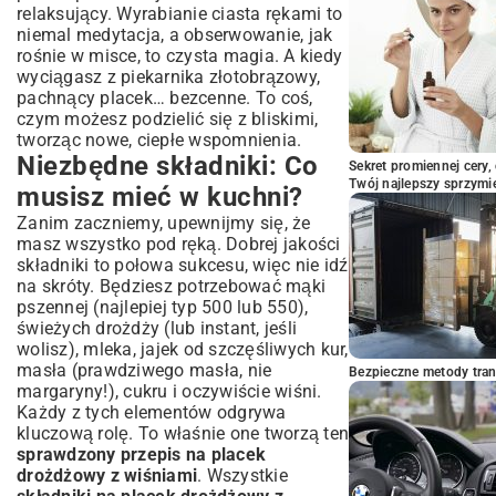
relaksujący. Wyrabianie ciasta rękami to
niemal medytacja, a obserwowanie, jak
rośnie w misce, to czysta magia. A kiedy
wyciągasz z piekarnika złotobrązowy,
pachnący placek… bezcenne. To coś,
czym możesz podzielić się z bliskimi,
tworząc nowe, ciepłe wspomnienia.
Niezbędne składniki: Co
Sekret promiennej cery,
Twój najlepszy sprzymi
musisz mieć w kuchni?
Zanim zaczniemy, upewnijmy się, że
masz wszystko pod ręką. Dobrej jakości
składniki to połowa sukcesu, więc nie idź
na skróty. Będziesz potrzebować mąki
pszennej (najlepiej typ 500 lub 550),
świeżych drożdży (lub instant, jeśli
wolisz), mleka, jajek od szczęśliwych kur,
masła (prawdziwego masła, nie
Bezpieczne metody trans
margaryny!), cukru i oczywiście wiśni.
Każdy z tych elementów odgrywa
kluczową rolę. To właśnie one tworzą ten
sprawdzony przepis na placek
drożdżowy z wiśniami
. Wszystkie