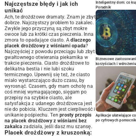
Inteligentny dom: co k
Najczęstsze błędy i jak ich
Poradnik
unikać
Ach, te drożdżowe dramaty. Znam je zbyt
dobrze. Najczęstszy problem to zakalec.
Zwykle jego przyczyną są zbyt mokre
owoce lub za krótki czas pieczenia. Inna
zmora to opadające ciasto. A
dlaczego
placek drożdżowy z wiśniami opada
?
Najczęściej z powodu przeciągu lub zbyt
gwałtownego otwierania piekarnika w
Biznesowe zastosowani
trakcie pieczenia. Ciasto drożdżowe to
korzyściach i wdrożeni
delikatna bestia i nie lubi szoku
termicznego. Upewnij się też, że ciasto
miało wystarczająco dużo czasu, by
wyrosnąć. Czasem, gdy mam ochotę na
coś mniej wymagającego, sięgam po
przepisy na
szybkie ciasto
, ale
satysfakcja z udanego drożdżowca jest
nie do pobicia. Kluczem jest cierpliwość i
unikanie pośpiechu. Ten
prosty przepis
Aplikacje ułatwiające c
na placek drożdżowy z wiśniami bez
po cyfrowych pomocni
zakalca
zadziała, jeśli dasz mu szansę.
Placek drożdżowy z kruszonką: