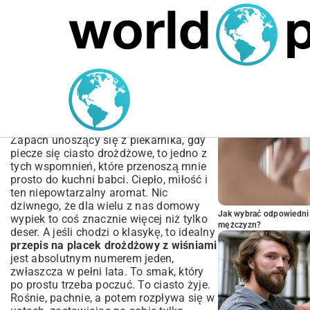
MARIUSZ ŁAMAGA
04.10.2025
SPORT
POPULARNE A
Przepis na placek
drożdżowy z wiśniami –
puszysty i wilgotny
Zapach unoszący się z piekarnika, gdy
piecze się ciasto drożdżowe, to jedno z
tych wspomnień, które przenoszą mnie
prosto do kuchni babci. Ciepło, miłość i
ten niepowtarzalny aromat. Nic
dziwnego, że dla wielu z nas domowy
Jak wybrać odpowiedni 
wypiek to coś znacznie więcej niż tylko
mężczyzn?
deser. A jeśli chodzi o klasykę, to idealny
przepis na placek drożdżowy z wiśniami
jest absolutnym numerem jeden,
zwłaszcza w pełni lata. To smak, który
po prostu trzeba poczuć. To ciasto żyje.
Rośnie, pachnie, a potem rozpływa się w