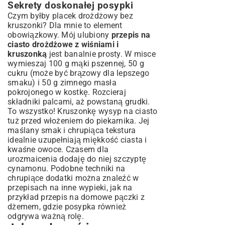
Sekrety doskonałej posypki
Czym byłby placek drożdżowy bez
kruszonki? Dla mnie to element
obowiązkowy. Mój ulubiony
przepis na
ciasto drożdżowe z wiśniami i
kruszonką
jest banalnie prosty. W misce
wymieszaj 100 g mąki pszennej, 50 g
cukru (może być brązowy dla lepszego
smaku) i 50 g zimnego masła
pokrojonego w kostkę. Rozcieraj
składniki palcami, aż powstaną grudki.
To wszystko! Kruszonkę wysyp na ciasto
tuż przed włożeniem do piekarnika. Jej
maślany smak i chrupiąca tekstura
idealnie uzupełniają miękkość ciasta i
kwaśne owoce. Czasem dla
urozmaicenia dodaję do niej szczyptę
cynamonu. Podobne techniki na
chrupiące dodatki można znaleźć w
przepisach na inne wypieki, jak na
przykład
przepis na domowe pączki z
dżemem
, gdzie posypka również
odgrywa ważną rolę.