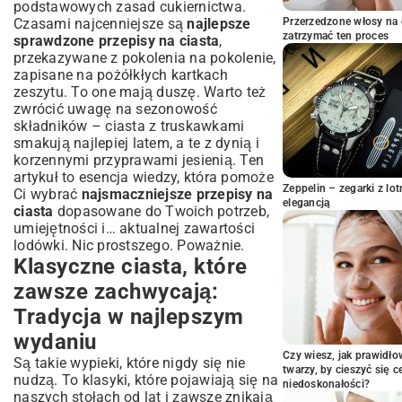
podstawowych zasad cukiernictwa.
Szybkie i proste ciasta: Gdy brakuje
Czasami najcenniejsze są
czasu na pieczenie
najlepsze
Przerzedzone włosy na 
zatrzymać ten proces
sprawdzone przepisy na ciasta
,
Ekspresowe ciasto bananowe: Słodka
przekazywane z pokolenia na pokolenie,
przekąska w kilka chwil
zapisane na pożółkłych kartkach
5-składnikowe ciasta: Minimalizm w
zeszytu. To one mają duszę. Warto też
kuchni, maksimum smaku
zwrócić uwagę na sezonowość
Sekrety udanych wypieków: Porady i triki
składników – ciasta z truskawkami
dla każdego cukiernika
smakują najlepiej latem, a te z dynią i
Wybór składników: Jakość, która ma
korzennymi przyprawami jesienią. Ten
znaczenie
artykuł to esencja wiedzy, która pomoże
Zeppelin – zegarki z l
Techniki pieczenia: Jak uniknąć
Ci wybrać
najsmaczniejsze przepisy na
elegancją
najczęstszych błędów?
ciasta
dopasowane do Twoich potrzeb,
umiejętności i… aktualnej zawartości
Podsumowanie: Twoja cukiernicza
lodówki. Nic prostszego. Poważnie.
przygoda dopiero się zaczyna!
Klasyczne ciasta, które
zawsze zachwycają:
Tradycja w najlepszym
wydaniu
Czy wiesz, jak prawidł
Są takie wypieki, które nigdy się nie
twarzy, by cieszyć się 
nudzą. To klasyki, które pojawiają się na
niedoskonałości?
naszych stołach od lat i zawsze znikają