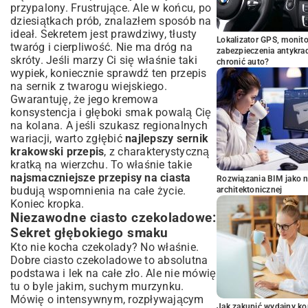
przypalony. Frustrujące. Ale w końcu, po
dziesiątkach prób, znalazłem sposób na
ideał. Sekretem jest prawdziwy, tłusty
Lokalizator GPS, monito
twaróg i cierpliwość. Nie ma dróg na
zabezpieczenia antykra
skróty. Jeśli marzy Ci się właśnie taki
chronić auto?
wypiek, koniecznie sprawdź ten
przepis
na sernik z twarogu wiejskiego
.
Gwarantuję, że jego kremowa
konsystencja i głęboki smak powalą Cię
na kolana. A jeśli szukasz regionalnych
wariacji, warto zgłębić
najlepszy sernik
krakowski przepis
, z charakterystyczną
kratką na wierzchu. To właśnie takie
najsmaczniejsze przepisy na ciasta
Rozwiązania BIM jako n
budują wspomnienia na całe życie.
architektonicznej
Koniec kropka.
Niezawodne ciasto czekoladowe:
Sekret głębokiego smaku
Kto nie kocha czekolady? No właśnie.
Dobre ciasto czekoladowe to absolutna
podstawa i lek na całe zło. Ale nie mówię
tu o byle jakim, suchym murzynku.
Mówię o intensywnym, rozpływającym
Jak zakupić wydajny ko