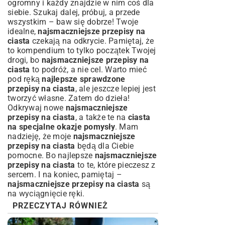
ogromny i każdy znajdzie w nim coś dla
siebie. Szukaj dalej, próbuj, a przede
wszystkim – baw się dobrze! Twoje
idealne,
najsmaczniejsze przepisy na
ciasta
czekają na odkrycie. Pamiętaj, że
to kompendium to tylko początek Twojej
drogi, bo
najsmaczniejsze przepisy na
ciasta
to podróż, a nie cel. Warto mieć
pod ręką
najlepsze sprawdzone
przepisy na ciasta
, ale jeszcze lepiej jest
tworzyć własne. Zatem do dzieła!
Odkrywaj nowe
najsmaczniejsze
przepisy na ciasta
, a także te na
ciasta
na specjalne okazje pomysły
. Mam
nadzieję, że moje
najsmaczniejsze
przepisy na ciasta
będą dla Ciebie
pomocne. Bo najlepsze
najsmaczniejsze
przepisy na ciasta
to te, które pieczesz z
sercem. I na koniec, pamiętaj –
najsmaczniejsze przepisy na ciasta
są
na wyciągnięcie ręki.
PRZECZYTAJ RÓWNIEŻ