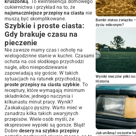
kruszonką
. To kwintesencja domowego
cukiernictwa i przykład na to, że
najsmaczniejsze przepisy na ciasta
nie
muszą być skomplikowane.
Bambi status związku 
Szybkie i proste ciasta:
życiu miłosnym?
Gdy brakuje czasu na
pieczenie
Nie zawsze mamy czas i ochotę na
wielogodzinne stanie w kuchni. Czasami
ochota na coś słodkiego przychodzi
nagle, albo niespodziewanie
zapowiadają się goście. W takich
Wyniki meczów piłki noż
sytuacjach na ratunek przychodzą
Historia
proste przepisy na ciasta szybkie
. To
receptury, które wymagają minimum
składników, jednego naczynia i
kilkunastu minut pracy. Wynik?
Zaskakująco pyszny. Warto mieć w
zanadrzu kilka takich awaryjnych
przepisów. Wiele osób myśli, że
ekspresowe wypieki są gorsze. Błąd!
Dobre
desery na szybko przepisy
Jak uniknąć oszustw h