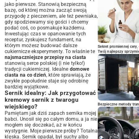
jako pierwsze. Stanowią bezpieczną
bazę, od której można zacząć swoją
przygodę z pieczeniem, ale też pewniaka,
gdy spodziewamy się gości i chcemy
podać coś, co posmakuje każdemu.
Inwestując czas w opanowanie tych
receptur, zyskujesz fundament, na
którym możesz budować dalsze
Sekret promiennej cery,
cukiernicze eksperymenty. To właśnie te
Twój najlepszy sprzymi
najsmaczniejsze przepisy na ciasta
stanowią serce polskiej (i nie tylko!)
tradycji cukierniczej. Idealne
domowe
ciasta na co dzień
, które sprawiają, że
zwykłe popołudnie staje się odrobinę
bardziej wyjątkowe.
Sernik idealny: Jak przygotować
kremowy sernik z twarogu
Bezpieczne metody trans
wiejskiego?
Pamiętam jak dziś zapach sernika mojej
babci. Unosił się po całym domu, a ja nie
mogłem się doczekać, aż w końcu
wystygnie. Moje pierwsze próby? Totalna
klęska. Sernik opadał, był suchy albo