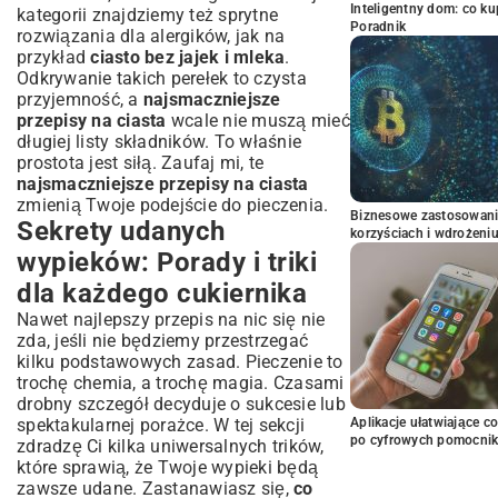
Inteligentny dom: co k
kategorii znajdziemy też sprytne
Poradnik
rozwiązania dla alergików, jak na
przykład
ciasto bez jajek i mleka
.
Odkrywanie takich perełek to czysta
przyjemność, a
najsmaczniejsze
przepisy na ciasta
wcale nie muszą mieć
długiej listy składników. To właśnie
prostota jest siłą. Zaufaj mi, te
najsmaczniejsze przepisy na ciasta
zmienią Twoje podejście do pieczenia.
Biznesowe zastosowani
Sekrety udanych
korzyściach i wdrożeni
wypieków: Porady i triki
dla każdego cukiernika
Nawet najlepszy przepis na nic się nie
zda, jeśli nie będziemy przestrzegać
kilku podstawowych zasad. Pieczenie to
trochę chemia, a trochę magia. Czasami
drobny szczegół decyduje o sukcesie lub
spektakularnej porażce. W tej sekcji
Aplikacje ułatwiające c
po cyfrowych pomocni
zdradzę Ci kilka uniwersalnych trików,
które sprawią, że Twoje wypieki będą
zawsze udane. Zastanawiasz się,
co