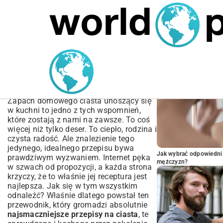
MARIUSZ ŁAMAGA
04.10.2025
SPORT
POPULARNE A
Najsmaczniejsze Przepisy
na Ciasta – Twoje
Kompendium Wypieków
Zapach domowego ciasta unoszący się
w kuchni to jedno z tych wspomnień,
które zostają z nami na zawsze. To coś
więcej niż tylko deser. To ciepło, rodzina i
czysta radość. Ale znalezienie tego
jedynego, idealnego przepisu bywa
Jak wybrać odpowiedni 
prawdziwym wyzwaniem. Internet pęka
mężczyzn?
w szwach od propozycji, a każda strona
krzyczy, że to właśnie jej receptura jest
najlepsza. Jak się w tym wszystkim
odnaleźć? Właśnie dlatego powstał ten
przewodnik, który gromadzi absolutnie
najsmaczniejsze przepisy na ciasta
, te