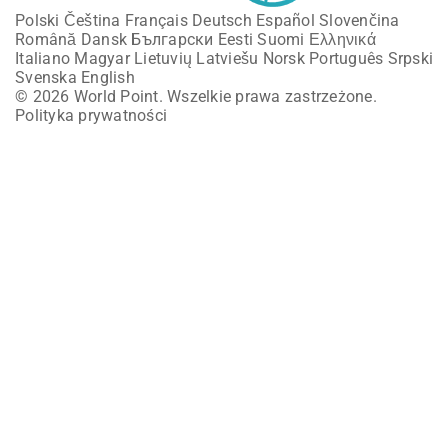
Polski
Čeština
Français
Deutsch
Español
Slovenčina
Română
Dansk
Български
Eesti
Suomi
Ελληνικά
Italiano
Magyar
Lietuvių
Latviešu
Norsk
Português
Srpski
Svenska
English
© 2026 World Point. Wszelkie prawa zastrzeżone.
Polityka prywatności