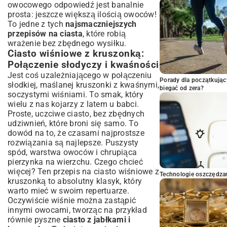
owocowego odpowiedź jest banalnie
prosta: jeszcze większą ilością owoców!
To jedne z tych
najsmaczniejszych
przepisów na ciasta
, które robią
wrażenie bez zbędnego wysiłku.
Ciasto wiśniowe z kruszonką:
Połączenie słodyczy i kwaśności
Jest coś uzależniającego w połączeniu
Porady dla początkując
słodkiej, maślanej kruszonki z kwaśnymi,
biegać od zera?
soczystymi wiśniami. To smak, który
wielu z nas kojarzy z latem u babci.
Proste, uczciwe ciasto, bez zbędnych
udziwnień, które broni się samo. To
dowód na to, że czasami najprostsze
rozwiązania są najlepsze. Puszysty
spód, warstwa owoców i chrupiąca
pierzynka na wierzchu. Czego chcieć
więcej? Ten
przepis na ciasto wiśniowe z
Technologie oszczędzan
kruszonką
to absolutny klasyk, który
warto mieć w swoim repertuarze.
Oczywiście wiśnie można zastąpić
innymi owocami, tworząc na przykład
równie pyszne
ciasto z jabłkami i