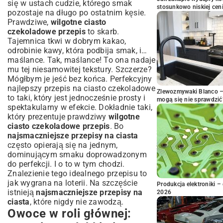
się w ustach cudzie, którego smak
stosunkowo niskiej cen
pozostaje na długo po ostatnim kęsie.
Prawdziwe,
wilgotne ciasto
czekoladowe przepis
to skarb.
Tajemnica tkwi w dobrym kakao,
odrobinie kawy, która podbija smak, i…
maślance. Tak, maślance! To ona nadaje
mu tej niesamowitej tekstury. Szczerze?
Mógłbym je jeść bez końca. Perfekcyjny
najlepszy przepis na ciasto czekoladowe
Zlewozmywaki Blanco – 
to taki, który jest jednocześnie prosty i
mogą się nie sprawdzić
spektakularny w efekcie. Dokładnie taki,
który prezentuje prawdziwy
wilgotne
ciasto czekoladowe przepis
. Bo
najsmaczniejsze przepisy na ciasta
często opierają się na jednym,
dominującym smaku doprowadzonym
do perfekcji. I o to w tym chodzi.
Znalezienie tego idealnego przepisu to
jak wygrana na loterii. Na szczęście
Produkcja elektroniki – 
istnieją
najsmaczniejsze przepisy na
2026
ciasta
, które nigdy nie zawodzą.
Owoce w roli głównej: