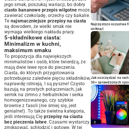
jego smak, poszukaj wariacji, bo dobry
ciasto bananowe przepis wilgotne
może
zawierać czekoladę, orzechy czy bakalie.
Te
najsmaczniejsze przepisy na ciasta
Najczęstsze oszustwa f
są dowodem, że wielki smak nie
uniknąć
wymaga wielkiego nakładu pracy.
5-składnikowe ciasta:
Minimalizm w kuchni,
maksimum smaku
To propozycja dla największych
minimalistów i osób, które twierdzą, że
mają dwie lewe ręce do pieczenia.
Ciasta, do których przygotowania
potrzebujesz zaledwie pięciu składników,
Jak oszczędzać na rac
30+ sprawdzonych sp
naprawdę istnieją. I są pyszne! Często
bazują na prostych połączeniach, jak
sernik na zimno z herbatników i serka
homogenizowanego, czy szybkie
brownie z fasoli (nie śmiej się, jest
genialne!). To także świetna kategoria,
jeśli interesują Cię
przepisy na ciasta
bez pieczenia łatwe
. Czasami wystarczy
zmiksować, schłodzić i gotowe. W tej