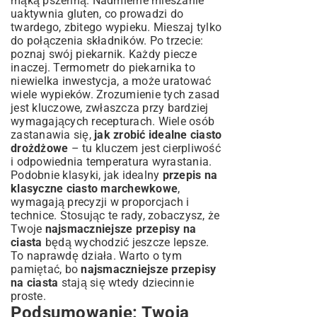
mąką pszenną. Nadmierne mieszanie
uaktywnia gluten, co prowadzi do
twardego, zbitego wypieku. Mieszaj tylko
do połączenia składników. Po trzecie:
poznaj swój piekarnik. Każdy piecze
inaczej. Termometr do piekarnika to
niewielka inwestycja, a może uratować
wiele wypieków. Zrozumienie tych zasad
jest kluczowe, zwłaszcza przy bardziej
wymagających recepturach. Wiele osób
zastanawia się,
jak zrobić idealne ciasto
drożdżowe
– tu kluczem jest cierpliwość
i odpowiednia temperatura wyrastania.
Podobnie klasyki, jak idealny
przepis na
klasyczne ciasto marchewkowe
,
wymagają precyzji w proporcjach i
technice. Stosując te rady, zobaczysz, że
Twoje
najsmaczniejsze przepisy na
ciasta
będą wychodzić jeszcze lepsze.
To naprawdę działa. Warto o tym
pamiętać, bo
najsmaczniejsze przepisy
na ciasta
stają się wtedy dziecinnie
proste.
Podsumowanie: Twoja