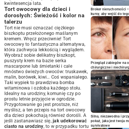
kwintesencja lata.
Tort owocowy dla dzieci i
Broker nieruchomości – 
kursy, aby wejść do teg
dorosłych: Świeżość i kolor na
talerzu
Tort nie musi oznaczać ciężkiego
biszkoptu przełożonego maślanym
kremem. Wręcz przeciwnie! Tort
owocowy to fantastyczna alternatywa,
która zachwyca lekkością i wyglądem.
Wyobraź sobie delikatny biszkopt,
puszysty krem na bazie serka
Przegląd zabiegów na 
mascarpone lub śmietanki i całe
chirurgiczne i niechirur
mnóstwo świeżych owoców: truskawek,
malin, borówek, kiwi… Coś wspaniałego.
Taki wypiek to prawdziwa bomba
witaminowa i ozdoba każdego stołu.
Idealny na urodziny, komunię czy po
prostu letnie przyjęcie w ogrodzie.
Przygotowanie go jest prostsze, niż
myślisz, a ten
przepis na tort owocowy
dla dzieci
pokochają również dorośli. A
Silna, niezawodna i pr
jeśli zastanawiasz się,
jak udekorować
pokaż, jaka jest twoja 
ciasto na urodziny
, to w przypadku tortu
survivalowe