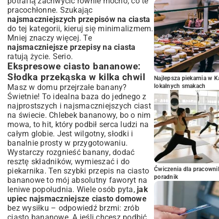
potrafią zachwycić równie mocno, co te
pracochłonne. Szukając
najsmaczniejszych przepisów na ciasta
do tej kategorii, kieruj się minimalizmem.
Mniej znaczy więcej. Te
najsmaczniejsze przepisy na ciasta
ratują życie. Serio.
Ekspresowe ciasto bananowe:
Słodka przekąska w kilka chwil
Najlepsza piekarnia w 
Masz w domu przejrzałe banany?
lokalnych smakach
Świetnie! To idealna baza do jednego z
najprostszych i najsmaczniejszych ciast
na świecie. Chlebek bananowy, bo o nim
mowa, to hit, który podbił serca ludzi na
całym globie. Jest wilgotny, słodki i
banalnie prosty w przygotowaniu.
Wystarczy rozgnieść banany, dodać
resztę składników, wymieszać i do
Ćwiczenia dla pracown
piekarnika. Ten
szybki przepis na ciasto
poradnik
bananowe
to mój absolutny faworyt na
leniwe popołudnia. Wiele osób pyta,
jak
upiec najsmaczniejsze ciasto domowe
bez wysiłku – odpowiedź brzmi: zrób
ciasto bananowe. A jeśli chcesz podbić