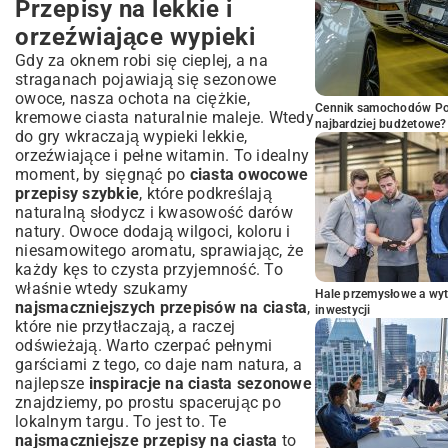
Przepisy na lekkie i
orzeźwiające wypieki
Gdy za oknem robi się cieplej, a na
straganach pojawiają się sezonowe
owoce, nasza ochota na ciężkie,
Cennik samochodów Por
kremowe ciasta naturalnie maleje. Wtedy
najbardziej budżetowe?
do gry wkraczają wypieki lekkie,
orzeźwiające i pełne witamin. To idealny
moment, by sięgnąć po
ciasta owocowe
przepisy szybkie
, które podkreślają
naturalną słodycz i kwasowość darów
natury. Owoce dodają wilgoci, koloru i
niesamowitego aromatu, sprawiając, że
każdy kęs to czysta przyjemność. To
właśnie wtedy szukamy
Hale przemysłowe a wyt
najsmaczniejszych przepisów na ciasta
,
inwestycji
które nie przytłaczają, a raczej
odświeżają. Warto czerpać pełnymi
garściami z tego, co daje nam natura, a
najlepsze
inspiracje na ciasta sezonowe
znajdziemy, po prostu spacerując po
lokalnym targu. To jest to. Te
najsmaczniejsze przepisy na ciasta
to