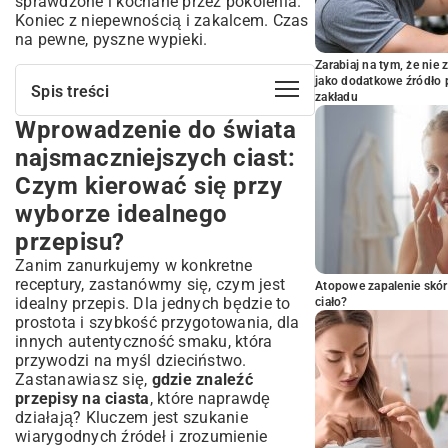
sprawdzone i kochane przez pokolenia.
Koniec z niepewnością i zakalcem. Czas
na pewne, pyszne wypieki.
Zarabiaj na tym, że ni
jako dodatkowe źródło 
Spis treści
zakładu
Wprowadzenie do świata
Wprowadzenie do świata
najsmaczniejszych ciast: Czym kierować
najsmaczniejszych ciast:
się przy wyborze idealnego przepisu?
Czym kierować się przy
Klasyczne ciasta, które zawsze
zachwycają: Tradycja w najlepszym
wyborze idealnego
wydaniu
przepisu?
Sernik idealny: Jak przygotować kremowy
Zanim zanurkujemy w konkretne
sernik z twarogu wiejskiego?
receptury, zastanówmy się, czym jest
Atopowe zapalenie skór
Niezawodne ciasto czekoladowe: Sekret
idealny przepis. Dla jednych będzie to
ciało?
głębokiego smaku
prostota i szybkość przygotowania, dla
Owoce w roli głównej: Przepisy na lekkie
innych autentyczność smaku, która
i orzeźwiające wypieki
przywodzi na myśl dzieciństwo.
Tort owocowy dla dzieci i dorosłych:
Zastanawiasz się,
gdzie znaleźć
Świeżość i kolor na talerzu
przepisy na ciasta
, które naprawdę
Ciasto wiśniowe z kruszonką: Połączenie
działają? Kluczem jest szukanie
słodyczy i kwaśności
wiarygodnych źródeł i zrozumienie