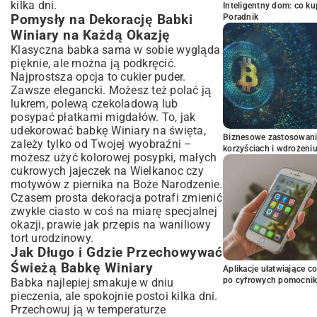
kilka dni.
Inteligentny dom: co k
Pomysły na Dekorację Babki
Poradnik
Winiary na Każdą Okazję
Klasyczna babka sama w sobie wygląda
pięknie, ale można ją podkręcić.
Najprostsza opcja to cukier puder.
Zawsze elegancki. Możesz też polać ją
lukrem, polewą czekoladową lub
posypać płatkami migdałów. To, jak
udekorować babkę Winiary na święta,
Biznesowe zastosowani
zależy tylko od Twojej wyobraźni –
korzyściach i wdrożeni
możesz użyć kolorowej posypki, małych
cukrowych jajeczek na Wielkanoc czy
motywów z piernika na Boże Narodzenie.
Czasem prosta dekoracja potrafi zmienić
zwykłe ciasto w coś na miarę specjalnej
okazji, prawie jak przepis na waniliowy
tort urodzinowy.
Jak Długo i Gdzie Przechowywać
Świeżą Babkę Winiary
Aplikacje ułatwiające c
po cyfrowych pomocni
Babka najlepiej smakuje w dniu
pieczenia, ale spokojnie postoi kilka dni.
Przechowuj ją w temperaturze