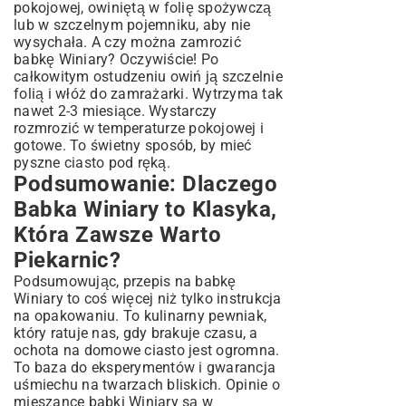
pokojowej, owiniętą w folię spożywczą
lub w szczelnym pojemniku, aby nie
wysychała. A czy można zamrozić
babkę Winiary? Oczywiście! Po
całkowitym ostudzeniu owiń ją szczelnie
folią i włóż do zamrażarki. Wytrzyma tak
nawet 2-3 miesiące. Wystarczy
rozmrozić w temperaturze pokojowej i
gotowe. To świetny sposób, by mieć
pyszne ciasto pod ręką.
Podsumowanie: Dlaczego
Babka Winiary to Klasyka,
Która Zawsze Warto
Piekarnic?
Podsumowując, przepis na babkę
Winiary to coś więcej niż tylko instrukcja
na opakowaniu. To kulinarny pewniak,
który ratuje nas, gdy brakuje czasu, a
ochota na domowe ciasto jest ogromna.
To baza do eksperymentów i gwarancja
uśmiechu na twarzach bliskich. Opinie o
mieszance babki Winiary są w