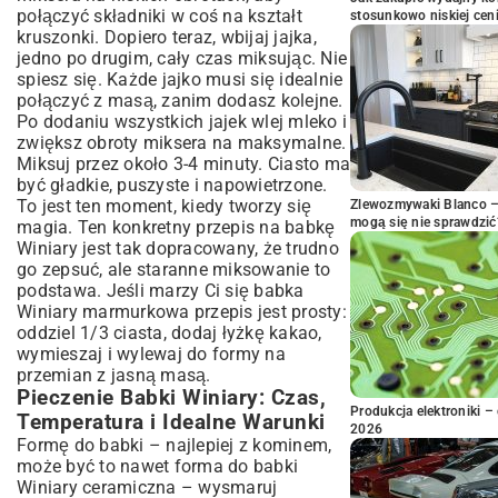
połączyć składniki w coś na kształt
stosunkowo niskiej cen
kruszonki. Dopiero teraz, wbijaj jajka,
jedno po drugim, cały czas miksując. Nie
spiesz się. Każde jajko musi się idealnie
połączyć z masą, zanim dodasz kolejne.
Po dodaniu wszystkich jajek wlej mleko i
zwiększ obroty miksera na maksymalne.
Miksuj przez około 3-4 minuty. Ciasto ma
być gładkie, puszyste i napowietrzone.
To jest ten moment, kiedy tworzy się
Zlewozmywaki Blanco – 
mogą się nie sprawdzić
magia. Ten konkretny przepis na babkę
Winiary jest tak dopracowany, że trudno
go zepsuć, ale staranne miksowanie to
podstawa. Jeśli marzy Ci się babka
Winiary marmurkowa przepis jest prosty:
oddziel 1/3 ciasta, dodaj łyżkę kakao,
wymieszaj i wylewaj do formy na
przemian z jasną masą.
Pieczenie Babki Winiary: Czas,
Produkcja elektroniki – 
Temperatura i Idealne Warunki
2026
Formę do babki – najlepiej z kominem,
może być to nawet forma do babki
Winiary ceramiczna – wysmaruj