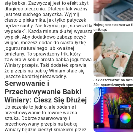
się babka. Zazwyczaj jest to efekt zbyt
długiego pieczenia. Dlatego tak ważny
jest test suchego patyczka. Wyjmij
ciasto z piekarnika, jak tylko patyczek
będzie suchy. Nie trzymaj go „na wszelki
Najczęstsze oszustwa f
uniknąć
wypadek”. Każda minuta dłużej wysusza
wypiek. Aby dodatkowo zabezpieczyć
wilgoć, możesz dodać do ciasta łyżkę
jogurtu naturalnego lub kwaśnej
śmietany. To sprawdzony trik, który
zawiera w sobie prosta babka jogurtowa
Winiary przepis. Taki dodatek sprawia,
że przepis na babkę Winiary staje się
jeszcze bardziej niezawodny.
Jak oszczędzać na rac
Serwowanie i
30+ sprawdzonych sp
Przechowywanie Babki
Winiary: Ciesz Się Dłużej
Upieczenie to jedno, ale podanie i
przechowywanie to równie ważna
sztuka. Dobrze zaserwowany i
przechowywany przepis na babkę
Winiary będzie cieszył smakiem przez