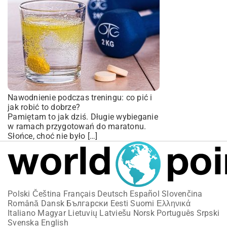
Nawodnienie podczas treningu: co pić i
jak robić to dobrze?
Pamiętam to jak dziś. Długie wybieganie
w ramach przygotowań do maratonu.
Słońce, choć nie było […]
Polski
Čeština
Français
Deutsch
Español
Slovenčina
Română
Dansk
Български
Eesti
Suomi
Ελληνικά
Italiano
Magyar
Lietuvių
Latviešu
Norsk
Português
Srpski
Svenska
English