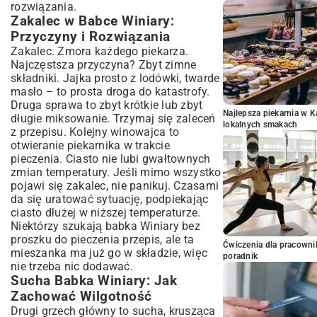
rozwiązania.
Zakalec w Babce Winiary:
Przyczyny i Rozwiązania
Zakalec. Zmora każdego piekarza.
Najczęstsza przyczyna? Zbyt zimne
składniki. Jajka prosto z lodówki, twarde
masło – to prosta droga do katastrofy.
Druga sprawa to zbyt krótkie lub zbyt
Najlepsza piekarnia w 
długie miksowanie. Trzymaj się zaleceń
lokalnych smakach
z przepisu. Kolejny winowajca to
otwieranie piekarnika w trakcie
pieczenia. Ciasto nie lubi gwałtownych
zmian temperatury. Jeśli mimo wszystko
pojawi się zakalec, nie panikuj. Czasami
da się uratować sytuację, podpiekając
ciasto dłużej w niższej temperaturze.
Niektórzy szukają babka Winiary bez
proszku do pieczenia przepis, ale ta
Ćwiczenia dla pracown
mieszanka ma już go w składzie, więc
poradnik
nie trzeba nic dodawać.
Sucha Babka Winiary: Jak
Zachować Wilgotność
Drugi grzech główny to sucha, krusząca