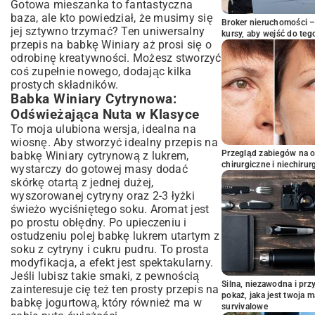
Gotowa mieszanka to fantastyczna
baza, ale kto powiedział, że musimy się
Broker nieruchomości – 
jej sztywno trzymać? Ten uniwersalny
kursy, aby wejść do teg
przepis na babkę Winiary aż prosi się o
odrobinę kreatywności. Możesz stworzyć
coś zupełnie nowego, dodając kilka
prostych składników.
Babka Winiary Cytrynowa:
Odświeżająca Nuta w Klasyce
To moja ulubiona wersja, idealna na
wiosnę. Aby stworzyć idealny przepis na
Przegląd zabiegów na 
babkę Winiary cytrynową z lukrem,
chirurgiczne i niechirur
wystarczy do gotowej masy dodać
skórkę otartą z jednej dużej,
wyszorowanej cytryny oraz 2-3 łyżki
świeżo wyciśniętego soku. Aromat jest
po prostu obłędny. Po upieczeniu i
ostudzeniu polej babkę lukrem utartym z
soku z cytryny i cukru pudru. To prosta
modyfikacja, a efekt jest spektakularny.
Jeśli lubisz takie smaki, z pewnością
Silna, niezawodna i pr
zainteresuje cię też ten prosty przepis na
pokaż, jaka jest twoja 
babkę jogurtową, który również ma w
survivalowe