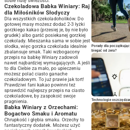
sobie nutę świeżości.
Czekoladowa Babka Winiary: Raj
dla Miłośników Słodyczy
Dla wszystkich czekoladoholików. Do
gotowej masy możesz dodać 2-3 łyżki
gorzkiego kakao (przesiej je, by nie było
grudek) albo garść posiekanej gorzkiej
czekolady. Mieszanka sama w sobie jest
słodka, więc gorzka czekolada idealnie
Porady dla początkując
biegać od zera?
zbalansuje smak. Taki wzbogacony
przepis na babkę Winiary zadowoli
nawet najbardziej wymagających. A jeśli
to dla Ciebie za mało, po upieczeniu
możesz polać ciasto ganache
czekoladowym. To już prawie jak tort!
Prawdziwi fani kakao powinni też
sprawdzić najlepszy przepis na ciasto
czekoladowe, by zaspokoić swoje
Technologie oszczędzan
pragnienia.
Babka Winiary z Orzechami:
Bogactwo Smaku i Aromatu
Chrupkość i głębia smaku. Orzechy to
fantastyczny dodatek. Możesz użyć