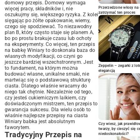
Czekoladowa Babka Winiary: Raj dla
domowy przepis. Domowy wymaga
Miłośników Słodyczy
Przerzedzone włosy na 
więcej pracy, składników i, nie
zatrzymać ten proces
oszukujmy się, większego ryzyka. Z kolei
Babka Winiary z Orzechami: Bogactwo
Smaku i Aromatu
sięgając po żółte opakowanie, wiemy,
czego się spodziewać. To niezawodny
Najczęściej Popełniane Błędy i Jak Ich
plan B, który często staje się planem A,
Unikać
bo po prostu brakuje czasu lub ochoty
Zakalec w Babce Winiary: Przyczyny i
na eksperymenty. Co więcej, ten przepis
Rozwiązania
na babkę Winiary to doskonała baza do
Sucha Babka Winiary: Jak Zachować
własnych modyfikacji, co czyni go
Wilgotność
jeszcze bardziej wszechstronnym. Jest
Serwowanie i Przechowywanie Babki
Zeppelin – zegarki z l
to fundament, na którym można
elegancją
Winiary: Ciesz Się Dłużej
budować własne, unikalne smaki, nie
martwiąc się o podstawową strukturę
Pomysły na Dekorację Babki Winiary na
Każdą Okazję
ciasta. Dlatego właśnie wracamy do
niego tak chętnie. Niezależnie od tego,
Jak Długo i Gdzie Przechowywać Świeżą
czy jesteś cukierniczym laikiem, czy
Babkę Winiary
doświadczonym mistrzem, ten przepis to
Podsumowanie: Dlaczego Babka
gwarancja sukcesu. Dla wielu osób to
Winiary to Klasyka, Która Zawsze Warto
właśnie najlepsze przepisy na ciasta
Piekarnic?
Winiary babka jest absolutnym
Czy wiesz, jak prawidł
faworytem.
twarzy, by cieszyć się 
Tradycyjny Przepis na
niedoskonałości?