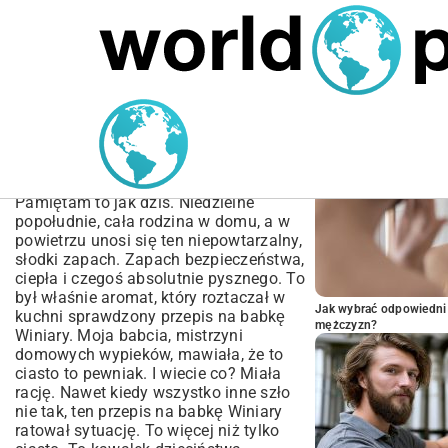
MARIUSZ ŁAMAGA
04.10.2025
SPORT
POPULARNE A
Przepis na Babkę Winiary
– Sekrety Idealnie
Puszystego Ciasta
Pamiętam to jak dziś. Niedzielne
popołudnie, cała rodzina w domu, a w
powietrzu unosi się ten niepowtarzalny,
słodki zapach. Zapach bezpieczeństwa,
ciepła i czegoś absolutnie pysznego. To
był właśnie aromat, który roztaczał w
Jak wybrać odpowiedni 
kuchni sprawdzony przepis na babkę
mężczyzn?
Winiary. Moja babcia, mistrzyni
domowych wypieków, mawiała, że to
ciasto to pewniak. I wiecie co? Miała
rację. Nawet kiedy wszystko inne szło
nie tak, ten przepis na babkę Winiary
ratował sytuację. To więcej niż tylko