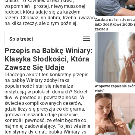
ciasto. To kawałek dzieciństwa,
wspomnień i prostej, niewymuszonej
radości, która udaje się za każdym
razem. Chociaż, no dobra, trzeba uważać
Zarabiaj na tym, że ni
na kilka rzeczy, ale o tym później.
jako dodatkowe źródło 
zakładu
Spis treści
Przepis na Babkę Winiary:
Przepis na Babkę Winiary: Klasyka
Słodkości, Która Zawsze Się Udaje
Klasyka Słodkości, Która
Tradycyjny Przepis na Babkę Winiary
Zawsze Się Udaje
Krok po Kroku
Dlaczego akurat ten konkretny przepis
Niezbędne Składniki na Idealną Babkę
na babkę Winiary zdobył taką
Winiary
popularność i stał się niemalże
Atopowe zapalenie skór
Jak Przygotować Ciasto: Sekrety Puszystej
instytucją w polskich domach? Sekret
ciało?
Konsystencji
tkwi w prostocie i powtarzalności. W
Pieczenie Babki Winiary: Czas,
świecie skomplikowanych deserów,
Temperatura i Idealne Warunki
gdzie liczy się precyzja co do grama,
Wariacje na Temat Babki Winiary: Odkryj
gotowa mieszanka daje poczucie
Nowe Smaki
kontroli i pewność, że efekt będzie co
Babka Winiary Cytrynowa: Odświeżająca
najmniej zadowalający. To jest właśnie
Nuta w Klasyce
ten słynny dylemat: babka Winiary vs