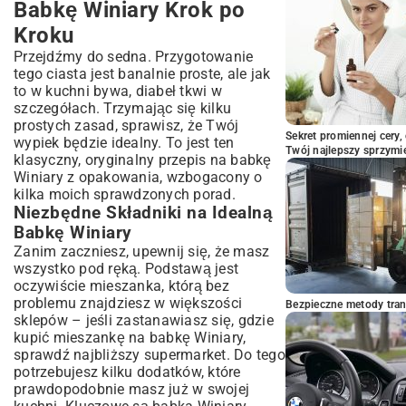
Babkę Winiary Krok po
Kroku
Przejdźmy do sedna. Przygotowanie
tego ciasta jest banalnie proste, ale jak
to w kuchni bywa, diabeł tkwi w
szczegółach. Trzymając się kilku
prostych zasad, sprawisz, że Twój
Sekret promiennej cery,
wypiek będzie idealny. To jest ten
Twój najlepszy sprzymi
klasyczny, oryginalny przepis na babkę
Winiary z opakowania, wzbogacony o
kilka moich sprawdzonych porad.
Niezbędne Składniki na Idealną
Babkę Winiary
Zanim zaczniesz, upewnij się, że masz
wszystko pod ręką. Podstawą jest
oczywiście mieszanka, którą bez
problemu znajdziesz w większości
Bezpieczne metody trans
sklepów – jeśli zastanawiasz się, gdzie
kupić mieszankę na babkę Winiary,
sprawdź najbliższy supermarket. Do tego
potrzebujesz kilku dodatków, które
prawdopodobnie masz już w swojej