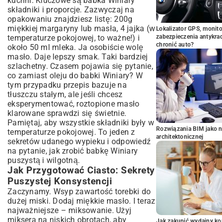
kuchni. Kluczowe są babka Winiary
składniki i proporcje. Zazwyczaj na
opakowaniu znajdziesz listę: 200g
miękkiej margaryny lub masła, 4 jajka (w
Lokalizator GPS, monito
temperaturze pokojowej, to ważne!) i
zabezpieczenia antykra
chronić auto?
około 50 ml mleka. Ja osobiście wolę
masło. Daje lepszy smak. Taki bardziej
szlachetny. Czasem pojawia się pytanie,
co zamiast oleju do babki Winiary? W
tym przypadku przepis bazuje na
tłuszczu stałym, ale jeśli chcesz
eksperymentować, roztopione masło
klarowane sprawdzi się świetnie.
Pamiętaj, aby wszystkie składniki były w
Rozwiązania BIM jako n
temperaturze pokojowej. To jeden z
architektonicznej
sekretów udanego wypieku i odpowiedź
na pytanie, jak zrobić babkę Winiary
puszystą i wilgotną.
Jak Przygotować Ciasto: Sekrety
Puszystej Konsystencji
Zaczynamy. Wsyp zawartość torebki do
dużej miski. Dodaj miękkie masło. I teraz
najważniejsze – miksowanie. Użyj
miksera na niskich obrotach, aby
Jak zakupić wydajny ko