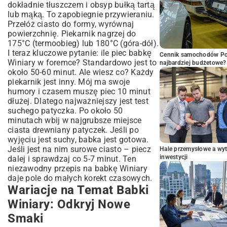
dokładnie tłuszczem i obsyp bułką tartą
lub mąką. To zapobiegnie przywieraniu.
Przełóż ciasto do formy, wyrównaj
powierzchnię. Piekarnik nagrzej do
175°C (termoobieg) lub 180°C (góra-dół).
I teraz kluczowe pytanie: ile piec babkę
Cennik samochodów Por
Winiary w foremce? Standardowo jest to
najbardziej budżetowe?
około 50-60 minut. Ale wiesz co? Każdy
piekarnik jest inny. Mój ma swoje
humory i czasem muszę piec 10 minut
dłużej. Dlatego najważniejszy jest test
suchego patyczka. Po około 50
minutach wbij w najgrubsze miejsce
ciasta drewniany patyczek. Jeśli po
wyjęciu jest suchy, babka jest gotowa.
Jeśli jest na nim surowe ciasto – piecz
Hale przemysłowe a wyt
inwestycji
dalej i sprawdzaj co 5-7 minut. Ten
niezawodny przepis na babkę Winiary
daje pole do małych korekt czasowych.
Wariacje na Temat Babki
Winiary: Odkryj Nowe
Smaki