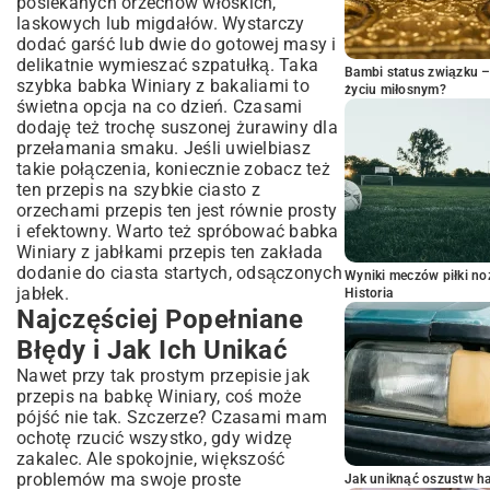
posiekanych orzechów włoskich,
laskowych lub migdałów. Wystarczy
dodać garść lub dwie do gotowej masy i
delikatnie wymieszać szpatułką. Taka
Bambi status związku 
szybka babka Winiary z bakaliami to
życiu miłosnym?
świetna opcja na co dzień. Czasami
dodaję też trochę suszonej żurawiny dla
przełamania smaku. Jeśli uwielbiasz
takie połączenia, koniecznie zobacz też
ten przepis na szybkie ciasto z
orzechami przepis ten jest równie prosty
i efektowny. Warto też spróbować babka
Winiary z jabłkami przepis ten zakłada
dodanie do ciasta startych, odsączonych
Wyniki meczów piłki noż
jabłek.
Historia
Najczęściej Popełniane
Błędy i Jak Ich Unikać
Nawet przy tak prostym przepisie jak
przepis na babkę Winiary, coś może
pójść nie tak. Szczerze? Czasami mam
ochotę rzucić wszystko, gdy widzę
zakalec. Ale spokojnie, większość
problemów ma swoje proste
Jak uniknąć oszustw h