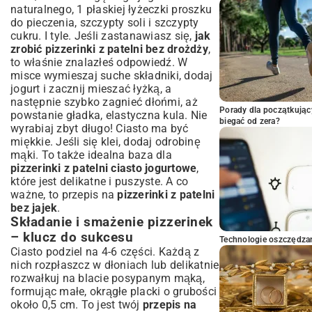
naturalnego, 1 płaskiej łyżeczki proszku
do pieczenia, szczypty soli i szczypty
cukru. I tyle. Jeśli zastanawiasz się,
jak
zrobić pizzerinki z patelni bez drożdży
,
to właśnie znalazłeś odpowiedź. W
misce wymieszaj suche składniki, dodaj
jogurt i zacznij mieszać łyżką, a
następnie szybko zagnieć dłońmi, aż
Porady dla początkując
powstanie gładka, elastyczna kula. Nie
biegać od zera?
wyrabiaj zbyt długo! Ciasto ma być
miękkie. Jeśli się klei, dodaj odrobinę
mąki. To także idealna baza dla
pizzerinki z patelni ciasto jogurtowe
,
które jest delikatne i puszyste. A co
ważne, to przepis na
pizzerinki z patelni
bez jajek
.
Składanie i smażenie pizzerinek
– klucz do sukcesu
Technologie oszczędzan
Ciasto podziel na 4-6 części. Każdą z
nich rozpłaszcz w dłoniach lub delikatnie
rozwałkuj na blacie posypanym mąką,
formując małe, okrągłe placki o grubości
około 0,5 cm. To jest twój
przepis na