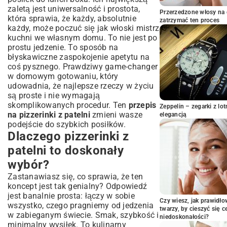
Inspiracje i warianty: pizzerinki na każdą
zaletą jest uniwersalność i prostota,
Przerzedzone włosy na 
dietę
która sprawia, że każdy, absolutnie
zatrzymać ten proces
każdy, może poczuć się jak włoski mistrz
Pizzerinki wegetariańskie i wegańskie –
pomysły na farsz
kuchni we własnym domu. To nie jest po
prostu jedzenie. To sposób na
Sycące pizzerinki z mięsem lub wędliną
błyskawiczne zaspokojenie apetytu na
Pizzerinki na słodko – zaskocz swoich
coś pysznego. Prawdziwy game-changer
gości!
w domowym gotowaniu, który
Porady i triki dla idealnych pizzerinek z
udowadnia, że najlepsze rzeczy w życiu
patelni
są proste i nie wymagają
Jak uniknąć najczęstszych błędów?
skomplikowanych procedur. Ten
przepis
Zeppelin – zegarki z l
Z czym podawać pizzerinki? Sugestie
na pizzerinki z patelni
zmieni wasze
elegancją
serwowania
podejście do szybkich posiłków.
Dlaczego pizzerinki z
Najczęściej zadawane pytania (FAQ) o
pizzerinki z patelni
patelni to doskonały
Podsumowanie: Smak pizzerii w
wybór?
zaledwie kilka chwil!
Zastanawiasz się, co sprawia, że ten
koncept jest tak genialny? Odpowiedź
jest banalnie prosta: łączy w sobie
Czy wiesz, jak prawidł
wszystko, czego pragniemy od jedzenia
twarzy, by cieszyć się 
w zabieganym świecie. Smak, szybkość i
niedoskonałości?
minimalny wysiłek. To kulinarny