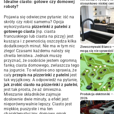
Idealne ciasto: gotowe czy domowej
stosunkowo niskiej cen
roboty?
Pojawia się odwieczne pytanie: iść na
skróty czy robić samemu? Opcja
wykorzystania
pizzerinki z patelni z
gotowego ciasta
(np. ciasta
francuskiego lub ciasta na pizzę) jest
kusząca i z pewnością oszczędza kilka
dodatkowych minut. Nie ma w tym nic
Zlewozmywaki Blanco – 
złego! Czasami każdemu należy się
mogą się nie sprawdzić
chwila lenistwa. Jednak muszę
przyznać, że osobiście jestem ogromną
fanką ciasta domowego, zwłaszcza tego
na jogurcie. To właśnie ono sprawia, że
cały
przepis na pizzerinki z patelni
jest
tak wyjątkowy. A odpowiedź na pytanie,
jak zrobić ciasto na pizzerinki z patelni
,
jest tak prosta, że aż śmieszna.
Mieszanie składników zajmuje
Produkcja elektroniki – 
2026
dosłownie dwie minuty, a efekt jest
nieporównywalnie lepszy. Ciasto jest
miękkie, puszyste i ma ten
charakterystyczny, domowy smak.