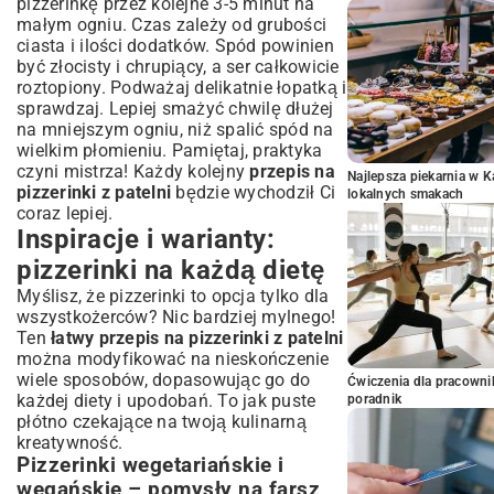
pizzerinkę przez kolejne 3-5 minut na
małym ogniu. Czas zależy od grubości
ciasta i ilości dodatków. Spód powinien
być złocisty i chrupiący, a ser całkowicie
roztopiony. Podważaj delikatnie łopatką i
sprawdzaj. Lepiej smażyć chwilę dłużej
na mniejszym ogniu, niż spalić spód na
wielkim płomieniu. Pamiętaj, praktyka
czyni mistrza! Każdy kolejny
przepis na
Najlepsza piekarnia w 
pizzerinki z patelni
będzie wychodził Ci
lokalnych smakach
coraz lepiej.
Inspiracje i warianty:
pizzerinki na każdą dietę
Myślisz, że pizzerinki to opcja tylko dla
wszystkożerców? Nic bardziej mylnego!
Ten
łatwy przepis na pizzerinki z patelni
można modyfikować na nieskończenie
wiele sposobów, dopasowując go do
Ćwiczenia dla pracown
każdej diety i upodobań. To jak puste
poradnik
płótno czekające na twoją kulinarną
kreatywność.
Pizzerinki wegetariańskie i
wegańskie – pomysły na farsz