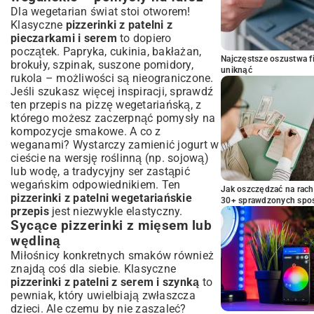
Dla wegetarian świat stoi otworem!
Klasyczne
pizzerinki z patelni z
pieczarkami i serem
to dopiero
początek. Papryka, cukinia, bakłażan,
Najczęstsze oszustwa f
brokuły, szpinak, suszone pomidory,
uniknąć
rukola – możliwości są nieograniczone.
Jeśli szukasz więcej inspiracji, sprawdź
ten
przepis na pizzę wegetariańską
, z
którego możesz zaczerpnąć pomysły na
kompozycje smakowe. A co z
weganami? Wystarczy zamienić jogurt w
cieście na wersję roślinną (np. sojową)
lub wodę, a tradycyjny ser zastąpić
wegańskim odpowiednikiem. Ten
Jak oszczędzać na rac
pizzerinki z patelni wegetariańskie
30+ sprawdzonych sp
przepis
jest niezwykle elastyczny.
Sycące pizzerinki z mięsem lub
wędliną
Miłośnicy konkretnych smaków również
znajdą coś dla siebie. Klasyczne
pizzerinki z patelni z serem i szynką
to
pewniak, który uwielbiają zwłaszcza
dzieci. Ale czemu by nie zaszaleć?