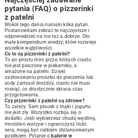
Najczęściej zadawane
pytania (FAQ) o pizzerinki
z patelni
Wokół tego dania narosło kilka pytań.
Postanowiłam zebrać te najczęstsze i
odpowiedzieć na nie raz a dobrze. Oto
małe kompendium wiedzy, które rozwieje
wszelkie wątpliwości.
Co to są pizzerinki z patelni?
To po prostu mini pizze, których ciasto
nie jest pieczone w piekarniku, a
smażone na patelni. Dzięki
zastosowaniu proszku do pieczenia lub
sody zamiast drożdży, ciasto nie musi
rosnąć, co drastycznie skraca czas
przygotowania.
Czy pizzerinki z patelni są zdrowe?
To zależy. Sam placek z mąki i jogurtu
nie jest zły. Wszystko rozbija się o
dodatki. Jeśli wybierzesz chudą wędlinę,
mnóstwo warzyw i ograniczysz ilość
sera, mogą być całkiem zbilansowanym
posiłkiem. Pytanie o
kalorie w