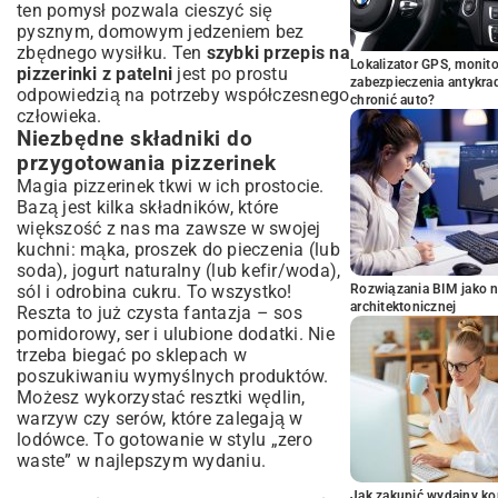
ten pomysł pozwala cieszyć się
pysznym, domowym jedzeniem bez
zbędnego wysiłku. Ten
szybki przepis na
Lokalizator GPS, monito
pizzerinki z patelni
jest po prostu
zabezpieczenia antykra
odpowiedzią na potrzeby współczesnego
chronić auto?
człowieka.
Niezbędne składniki do
przygotowania pizzerinek
Magia pizzerinek tkwi w ich prostocie.
Bazą jest kilka składników, które
większość z nas ma zawsze w swojej
kuchni: mąka, proszek do pieczenia (lub
soda), jogurt naturalny (lub kefir/woda),
sól i odrobina cukru. To wszystko!
Rozwiązania BIM jako n
architektonicznej
Reszta to już czysta fantazja – sos
pomidorowy, ser i ulubione dodatki. Nie
trzeba biegać po sklepach w
poszukiwaniu wymyślnych produktów.
Możesz wykorzystać resztki wędlin,
warzyw czy serów, które zalegają w
lodówce. To gotowanie w stylu „zero
waste” w najlepszym wydaniu.
Jak zakupić wydajny ko