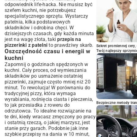
odpowiednik life-hacka. Nie musisz być
szefem kuchni, nie potrzebujesz
specjalistycznego sprzętu. Wystarczy
patelnia, kilka podstawowych
składników i odrobina chęci. W
dzisiejszych czasach, gdy każda minuta
jest na wagę złota, taki
przepis na
pizzerinki z patelni
to prawdziwy skarb.
Sekret promiennej cery,
Oszczędność czasu i energii w
Twój najlepszy sprzymi
kuchni
Zapomnij o godzinach spędzonych w
kuchni. Cały proces, od wymieszania
składników po usmażenie ostatniej
pizzerinki, zajmuje często mniej niż 20
minut. To rewolucja! W porównaniu do
tradycyjnej pizzy, która wymaga
wyrabiania, rośnięcia ciasta i pieczenia,
Bezpieczne metody trans
to jak przesiadka z roweru do
odrzutowca. To idealne rozwiązanie na
te dni, kiedy wracasz zmęczony po pracy
i ostatnią rzeczą, o jakiej marzysz, jest
stanie przy garach. Podobnie jak inne
szybkie przepisy na dania w 10 minut
,