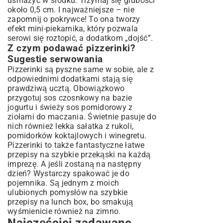
usmażyć w środku. Trzymaj się grubości
około 0,5 cm. I najważniejsze – nie
zapomnij o pokrywce! To ona tworzy
efekt mini-piekarnika, który pozwala
serowi się roztopić, a dodatkom „dojść”.
Z czym podawać pizzerinki?
Sugestie serwowania
Pizzerinki są pyszne same w sobie, ale z
odpowiednimi dodatkami stają się
prawdziwą ucztą. Obowiązkowo
przygotuj sos czosnkowy na bazie
jogurtu i świeży sos pomidorowy z
ziołami do maczania. Świetnie pasuje do
nich również lekka sałatka z rukoli,
pomidorków koktajlowych i winegretu.
Pizzerinki to także fantastyczne
łatwe
przepisy na szybkie przekąski
na każdą
imprezę. A jeśli zostaną na następny
dzień? Wystarczy spakować je do
pojemnika. Są jednym z moich
ulubionych pomysłów na
szybkie
przepisy na lunch box
, bo smakują
wyśmienicie również na zimno.