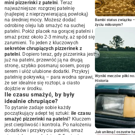
mini pizzerinki z patelni
. Teraz
najważniejsze: rozgrzej patelnię
(najlepiej z nieprzywierającą powłoką)
na średniej mocy. Możesz dodać
Bambi status związku 
życiu miłosnym?
odrobinę oleju lub smażyć na suchej
patelni. Połóż placek na gorącej patelni i
smaż przez około 2-3 minuty, aż spód się
zarumieni. To jeden z kluczowych
sekretów chrupiących pizzerinek z
patelni
. Dopiero teraz, gdy pizzerinka jest
już na patelni, przewróć ją na drugą
stronę, szybko posmaruj sosem, posyp
serem i ułóż ulubione dodatki. Przykryj
Wyniki meczów piłki noż
patelnię pokrywką – para wodna sprawi,
Historia
że ser idealnie się roztopi, a ciasto
dojdzie w środku.
Ile czasu smażyć, by były
idealnie chrupiące?
To pytanie zadaje sobie każdy
początkujący adept tej sztuki:
ile czasu
smażyć pizzerinki na patelni
? Kluczem
jest cierpliwość i kontrola. Po nałożeniu
dodatków i przykryciu patelni, smaż
Jak uniknąć oszustw h