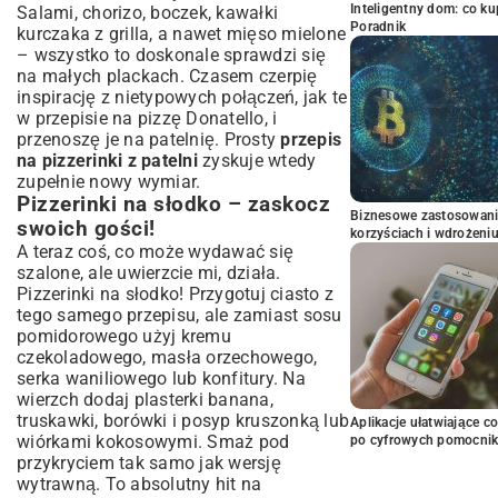
Inteligentny dom: co k
Salami, chorizo, boczek, kawałki
Poradnik
kurczaka z grilla, a nawet mięso mielone
– wszystko to doskonale sprawdzi się
na małych plackach. Czasem czerpię
inspirację z nietypowych połączeń, jak te
w
przepisie na pizzę Donatello
, i
przenoszę je na patelnię. Prosty
przepis
na pizzerinki z patelni
zyskuje wtedy
zupełnie nowy wymiar.
Pizzerinki na słodko – zaskocz
Biznesowe zastosowani
swoich gości!
korzyściach i wdrożeni
A teraz coś, co może wydawać się
szalone, ale uwierzcie mi, działa.
Pizzerinki na słodko! Przygotuj ciasto z
tego samego przepisu, ale zamiast sosu
pomidorowego użyj kremu
czekoladowego, masła orzechowego,
serka waniliowego lub konfitury. Na
wierzch dodaj plasterki banana,
truskawki, borówki i posyp kruszonką lub
Aplikacje ułatwiające c
wiórkami kokosowymi. Smaż pod
po cyfrowych pomocni
przykryciem tak samo jak wersję
wytrawną. To absolutny hit na