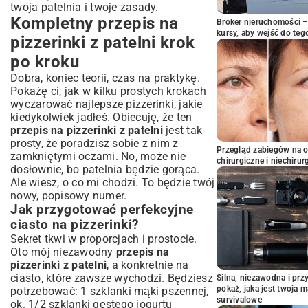
twoja patelnia i twoje zasady.
Kompletny przepis na
Broker nieruchomości – 
kursy, aby wejść do teg
pizzerinki z patelni krok
po kroku
Dobra, koniec teorii, czas na praktykę.
Pokażę ci, jak w kilku prostych krokach
wyczarować najlepsze pizzerinki, jakie
kiedykolwiek jadłeś. Obiecuję, że ten
przepis na pizzerinki z patelni
jest tak
prosty, że poradzisz sobie z nim z
Przegląd zabiegów na 
zamkniętymi oczami. No, może nie
chirurgiczne i niechirur
dosłownie, bo patelnia będzie gorąca.
Ale wiesz, o co mi chodzi. To będzie twój
nowy, popisowy numer.
Jak przygotować perfekcyjne
ciasto na pizzerinki?
Sekret tkwi w proporcjach i prostocie.
Oto mój niezawodny
przepis na
pizzerinki z patelni
, a konkretnie na
ciasto, które zawsze wychodzi. Będziesz
Silna, niezawodna i pr
pokaż, jaka jest twoja 
potrzebować: 1 szklanki mąki pszennej,
survivalowe
ok. 1/2 szklanki gęstego jogurtu