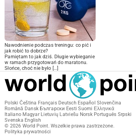
Nawodnienie podczas treningu: co pić i
jak robić to dobrze?
Pamiętam to jak dziś. Długie wybieganie
w ramach przygotowań do maratonu.
Słońce, choć nie było […]
Polski
Čeština
Français
Deutsch
Español
Slovenčina
Română
Dansk
Български
Eesti
Suomi
Ελληνικά
Italiano
Magyar
Lietuvių
Latviešu
Norsk
Português
Srpski
Svenska
English
© 2026 World Point. Wszelkie prawa zastrzeżone.
Polityka prywatności