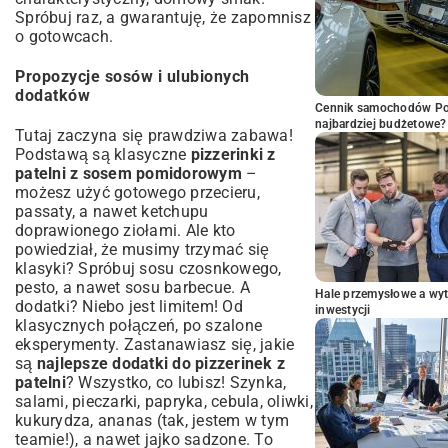
Spróbuj raz, a gwarantuję, że zapomnisz
o gotowcach.
Propozycje sosów i ulubionych
dodatków
Cennik samochodów Por
najbardziej budżetowe?
Tutaj zaczyna się prawdziwa zabawa!
Podstawą są klasyczne
pizzerinki z
patelni z sosem pomidorowym
–
możesz użyć gotowego przecieru,
passaty, a nawet ketchupu
doprawionego ziołami. Ale kto
powiedział, że musimy trzymać się
klasyki? Spróbuj sosu czosnkowego,
pesto, a nawet sosu barbecue. A
Hale przemysłowe a wyt
dodatki? Niebo jest limitem! Od
inwestycji
klasycznych połączeń, po szalone
eksperymenty. Zastanawiasz się, jakie
są
najlepsze dodatki do pizzerinek z
patelni
? Wszystko, co lubisz! Szynka,
salami, pieczarki, papryka, cebula, oliwki,
kukurydza, ananas (tak, jestem w tym
teamie!), a nawet jajko sadzone. To