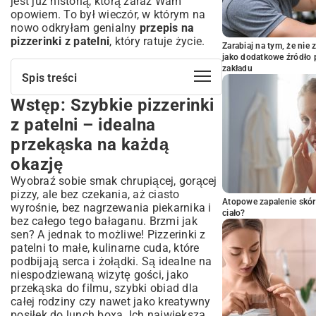
jest już historią, którą zaraz Wam
opowiem. To był wieczór, w którym na
nowo odkryłam genialny
przepis na
pizzerinki z patelni
, który ratuje życie.
Zarabiaj na tym, że ni
jako dodatkowe źródło 
zakładu
Spis treści
Wstęp: Szybkie pizzerinki
Wstęp: Szybkie pizzerinki z patelni –
idealna przekąska na każdą okazję
z patelni – idealna
Dlaczego pizzerinki z patelni to
przekąska na każdą
doskonały wybór?
okazję
Oszczędność czasu i energii w kuchni
Niezbędne składniki do przygotowania
Wyobraź sobie smak chrupiącej, gorącej
pizzerinek
pizzy, ale bez czekania, aż ciasto
Atopowe zapalenie skór
wyrośnie, bez nagrzewania piekarnika i
Kompletny przepis na pizzerinki z
ciało?
bez całego tego bałaganu. Brzmi jak
patelni krok po kroku
sen? A jednak to możliwe! Pizzerinki z
Jak przygotować perfekcyjne ciasto na
patelni to małe, kulinarne cuda, które
pizzerinki?
podbijają serca i żołądki. Są idealne na
Składanie i smażenie pizzerinek – klucz do
niespodziewaną wizytę gości, jako
sukcesu
przekąska do filmu, szybki obiad dla
Ile czasu smażyć, by były idealnie
całej rodziny czy nawet jako kreatywny
chrupiące?
posiłek do lunch boxa. Ich największą