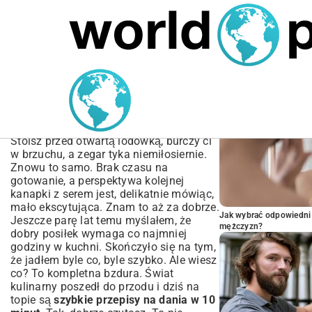
MARIUSZ ŁAMAGA
04.10.2025
SPORT
POPULARNE A
Szybkie przepisy na dania
w 10 minut | Gotuj
smacznie i błyskawicznie
Stoisz przed otwartą lodówką, burczy ci
w brzuchu, a zegar tyka niemiłosiernie.
Znowu to samo. Brak czasu na
gotowanie, a perspektywa kolejnej
kanapki z serem jest, delikatnie mówiąc,
mało ekscytująca. Znam to aż za dobrze.
Jak wybrać odpowiedni 
Jeszcze parę lat temu myślałem, że
mężczyzn?
dobry posiłek wymaga co najmniej
godziny w kuchni. Skończyło się na tym,
że jadłem byle co, byle szybko. Ale wiesz
co? To kompletna bzdura. Świat
kulinarny poszedł do przodu i dziś na
topie są
szybkie przepisy na dania w 10