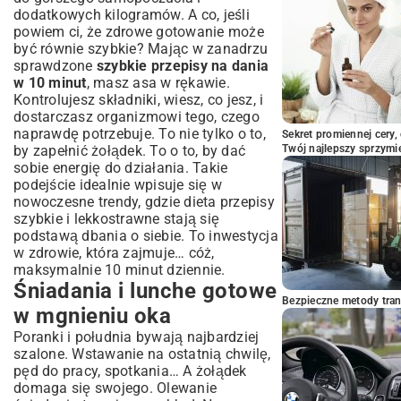
dodatkowych kilogramów. A co, jeśli
powiem ci, że zdrowe gotowanie może
być równie szybkie? Mając w zanadrzu
sprawdzone
szybkie przepisy na dania
w 10 minut
, masz asa w rękawie.
Kontrolujesz składniki, wiesz, co jesz, i
dostarczasz organizmowi tego, czego
naprawdę potrzebuje. To nie tylko o to,
Sekret promiennej cery,
by zapełnić żołądek. To o to, by dać
Twój najlepszy sprzymi
sobie energię do działania. Takie
podejście idealnie wpisuje się w
nowoczesne trendy, gdzie
dieta przepisy
szybkie i lekkostrawne
stają się
podstawą dbania o siebie. To inwestycja
w zdrowie, która zajmuje… cóż,
maksymalnie 10 minut dziennie.
Śniadania i lunche gotowe
Bezpieczne metody trans
w mgnieniu oka
Poranki i południa bywają najbardziej
szalone. Wstawanie na ostatnią chwilę,
pęd do pracy, spotkania… A żołądek
domaga się swojego. Olewanie