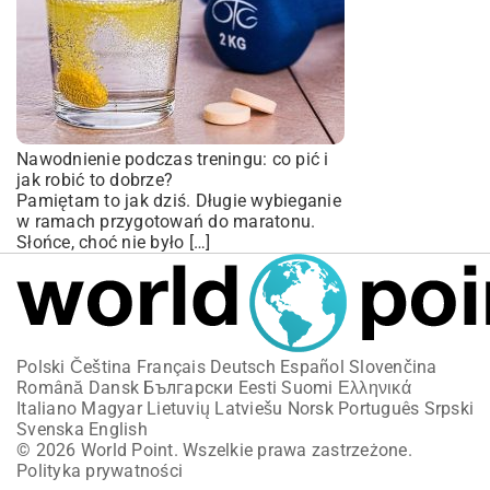
Nawodnienie podczas treningu: co pić i
jak robić to dobrze?
Pamiętam to jak dziś. Długie wybieganie
w ramach przygotowań do maratonu.
Słońce, choć nie było […]
Polski
Čeština
Français
Deutsch
Español
Slovenčina
Română
Dansk
Български
Eesti
Suomi
Ελληνικά
Italiano
Magyar
Lietuvių
Latviešu
Norsk
Português
Srpski
Svenska
English
© 2026 World Point. Wszelkie prawa zastrzeżone.
Polityka prywatności