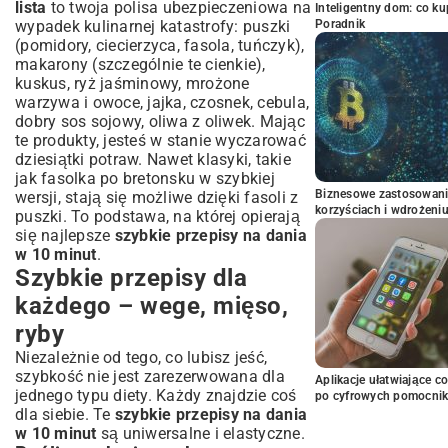
lista
to twoja polisa ubezpieczeniowa na
Inteligentny dom: co k
wypadek kulinarnej katastrofy: puszki
Poradnik
(pomidory, ciecierzyca, fasola, tuńczyk),
makarony (szczególnie te cienkie),
kuskus, ryż jaśminowy, mrożone
warzywa i owoce, jajka, czosnek, cebula,
dobry sos sojowy, oliwa z oliwek. Mając
te produkty, jesteś w stanie wyczarować
dziesiątki potraw. Nawet klasyki, takie
jak
fasolka po bretonsku w szybkiej
Biznesowe zastosowani
wersji
, stają się możliwe dzięki fasoli z
korzyściach i wdrożeni
puszki. To podstawa, na której opierają
się najlepsze
szybkie przepisy na dania
w 10 minut
.
Szybkie przepisy dla
każdego – wege, mięso,
ryby
Niezależnie od tego, co lubisz jeść,
szybkość nie jest zarezerwowana dla
Aplikacje ułatwiające c
jednego typu diety. Każdy znajdzie coś
po cyfrowych pomocni
dla siebie. Te
szybkie przepisy na dania
w 10 minut
są uniwersalne i elastyczne.