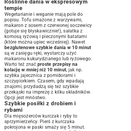
Roślinne dania w ekspresowym
tempie
Wegetarianie i weganie mają pole do
popisu. Tofu smażone z warzywami,
makaron z sosem z czerwonej soczewicy
(gotuje się błyskawicznie!), sałatka z
komosą ryżową i pieczonymi batatami
(które można upiec wcześniej). Nawet
bezglutenowe szybkie dania w 10 minut
są w zasięgu ręki, wystarczy użyć
makaronu kukurydzianego lub ryżowego.
Warto też znać
proste przepisy na
kolację w mniej niż 10 minut
, jak np.
szybka jajecznica z pomidorami i
szczypiorkiem. Czasem, gdy wpadają
znajomi, przydadzą się też
szybkie
przekąski na imprezę z kilku składników
.
Opcji jest mnóstwo.
Szybkie posiłki z drobiem i
rybami
Dla mięsożerców kurczak i ryby to
sprzymierzeńcy. Pierś z kurczaka
pokrojona w paski smaży się 5 minut.