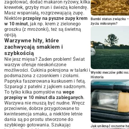
zagotować, dodać makaron ryżowy, kilka
krewetek, grzyby mun i świeżą kolendrę.
Masz wspaniałą, rozgrzewającą zupę.
Niektóre
przepisy na pyszne zupy krem
Bambi status związku 
w 10 minut
, jak np. krem z zielonego
życiu miłosnym?
groszku (z mrożonki), też są świetną
opcją.
Warzywne hity, które
zachwycają smakiem i
szybkością
Nie jesz mięsa? Żaden problem! Świat
warzyw oferuje nieskończone
możliwości. Cukinia pokrojona w talarki i
Wyniki meczów piłki noż
podsmażona z czosnkiem i ziołami.
Historia
Papryka faszerowana kuskusem i fetą.
Szparagi z patelni z jajkiem sadzonym.
To tylko kilka pomysłów na
wege
przepisy w 10 minut dla zabieganych
.
Warzywa nie muszą być nudne. Wręcz
przeciwnie, dobrze przygotowane to
kwintesencja smaku, a niektóre letnie
dania są po prostu stworzone do
szybkiego gotowania. Szukając
Jak uniknąć oszustw h