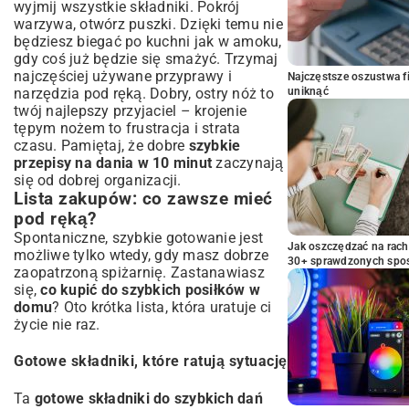
wyjmij wszystkie składniki. Pokrój
warzywa, otwórz puszki. Dzięki temu nie
będziesz biegać po kuchni jak w amoku,
gdy coś już będzie się smażyć. Trzymaj
najczęściej używane przyprawy i
Najczęstsze oszustwa f
uniknąć
narzędzia pod ręką. Dobry, ostry nóż to
twój najlepszy przyjaciel – krojenie
tępym nożem to frustracja i strata
czasu. Pamiętaj, że dobre
szybkie
przepisy na dania w 10 minut
zaczynają
się od dobrej organizacji.
Lista zakupów: co zawsze mieć
pod ręką?
Spontaniczne, szybkie gotowanie jest
Jak oszczędzać na rac
możliwe tylko wtedy, gdy masz dobrze
30+ sprawdzonych sp
zaopatrzoną spiżarnię. Zastanawiasz
się,
co kupić do szybkich posiłków w
domu
? Oto krótka lista, która uratuje ci
życie nie raz.
Gotowe składniki, które ratują sytuację
Ta
gotowe składniki do szybkich dań