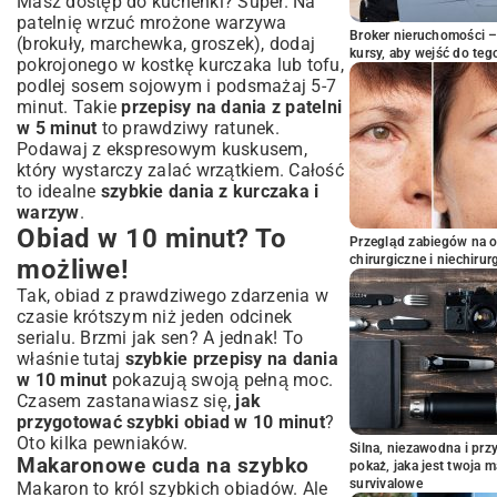
Masz dostęp do kuchenki? Super. Na
patelnię wrzuć mrożone warzywa
Broker nieruchomości – 
(brokuły, marchewka, groszek), dodaj
kursy, aby wejść do teg
pokrojonego w kostkę kurczaka lub tofu,
podlej sosem sojowym i podsmażaj 5-7
minut. Takie
przepisy na dania z patelni
w 5 minut
to prawdziwy ratunek.
Podawaj z ekspresowym kuskusem,
który wystarczy zalać wrzątkiem. Całość
to idealne
szybkie dania z kurczaka i
warzyw
.
Obiad w 10 minut? To
Przegląd zabiegów na 
chirurgiczne i niechirur
możliwe!
Tak, obiad z prawdziwego zdarzenia w
czasie krótszym niż jeden odcinek
serialu. Brzmi jak sen? A jednak! To
właśnie tutaj
szybkie przepisy na dania
w 10 minut
pokazują swoją pełną moc.
Czasem zastanawiasz się,
jak
przygotować szybki obiad w 10 minut
?
Oto kilka pewniaków.
Silna, niezawodna i pr
Makaronowe cuda na szybko
pokaż, jaka jest twoja 
survivalowe
Makaron to król szybkich obiadów. Ale