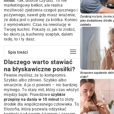
minut
. Tak, dobrze czytasz. To nie
marketingowy bełkot, ale realna
możliwość zjedzenia czegoś pysznego i
pożywnego, nawet gdy masz wrażenie,
Zarabiaj na tym, że ni
że doba jest o połowę za krótka. Koniec
jako dodatkowe źródło 
z wymówkami. Czas na rewolucję w
zakładu
Twojej kuchni. Pokażę ci, jak to zrobić,
bo skoro ja, kuchenny sceptyk, dałem
radę, to i ty dasz.
Spis treści
Dlaczego warto stawiać
Dlaczego warto stawiać na
błyskawiczne posiłki?
na błyskawiczne posiłki?
Oszczędność czasu i energii
Atopowe zapalenie skór
Pewnie myślisz, że to kompromis.
ciało?
Zdrowe nawyki w zabieganym świecie
Szybko albo zdrowo. Szybko albo
Śniadania i lunche gotowe w mgnieniu
smacznie. A ja ci powiem – nic bardziej
oka
mylnego. To stary mit, który czas włożyć
między bajki. Prawdziwe
szybkie
Pomysły na pożywne śniadania w 10 minut
przepisy na dania w 10 minut
to złoty
Ekspresowe obiady do pracy i na home
środek dla współczesnego człowieka. To
office
filozofia, która pozwala odzyskać
Obiad w 10 minut? To możliwe!
kontrolę nad swoim talerzem i czasem.