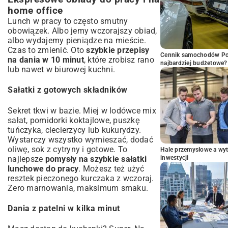
home office
Lunch w pracy to często smutny
obowiązek. Albo jemy wczorajszy obiad,
albo wydajemy pieniądze na mieście.
Czas to zmienić. Oto
szybkie przepisy
Cennik samochodów Por
na dania w 10 minut
, które zrobisz rano
najbardziej budżetowe?
lub nawet w biurowej kuchni.
Sałatki z gotowych składników
Sekret tkwi w bazie. Miej w lodówce mix
sałat, pomidorki koktajlowe, puszkę
tuńczyka, ciecierzycy lub kukurydzy.
Wystarczy wszystko wymieszać, dodać
oliwę, sok z cytryny i gotowe. To
Hale przemysłowe a wyt
najlepsze
pomysły na szybkie sałatki
inwestycji
lunchowe do pracy
. Możesz też użyć
resztek pieczonego kurczaka z wczoraj.
Zero marnowania, maksimum smaku.
Dania z patelni w kilka minut