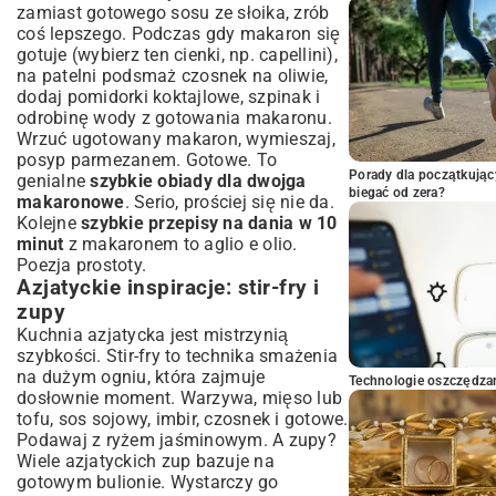
zamiast gotowego sosu ze słoika, zrób
coś lepszego. Podczas gdy makaron się
gotuje (wybierz ten cienki, np. capellini),
na patelni podsmaż czosnek na oliwie,
dodaj pomidorki koktajlowe, szpinak i
odrobinę wody z gotowania makaronu.
Wrzuć ugotowany makaron, wymieszaj,
posyp parmezanem. Gotowe. To
Porady dla początkując
genialne
szybkie obiady dla dwojga
biegać od zera?
makaronowe
. Serio, prościej się nie da.
Kolejne
szybkie przepisy na dania w 10
minut
z makaronem to aglio e olio.
Poezja prostoty.
Azjatyckie inspiracje: stir-fry i
zupy
Kuchnia azjatycka jest mistrzynią
szybkości. Stir-fry to technika smażenia
na dużym ogniu, która zajmuje
Technologie oszczędzan
dosłownie moment. Warzywa, mięso lub
tofu, sos sojowy, imbir, czosnek i gotowe.
Podawaj z ryżem jaśminowym. A zupy?
Wiele azjatyckich zup bazuje na
gotowym bulionie. Wystarczy go