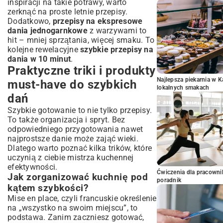
inspiracji na takie potrawy, warto
zerknąć na
proste letnie przepisy
.
Dodatkowo,
przepisy na ekspresowe
dania jednogarnkowe
z warzywami to
hit – mniej sprzątania, więcej smaku. To
kolejne rewelacyjne
szybkie przepisy na
dania w 10 minut
.
Praktyczne triki i produkty
Najlepsza piekarnia w 
must-have do szybkich
lokalnych smakach
dań
Szybkie gotowanie to nie tylko przepisy.
To także organizacja i spryt. Bez
odpowiedniego przygotowania nawet
najprostsze danie może zająć wieki.
Dlatego warto poznać kilka trików, które
uczynią z ciebie mistrza kuchennej
efektywności.
Ćwiczenia dla pracown
Jak zorganizować kuchnię pod
poradnik
kątem szybkości?
Mise en place, czyli francuskie określenie
na „wszystko na swoim miejscu”, to
podstawa. Zanim zaczniesz gotować,