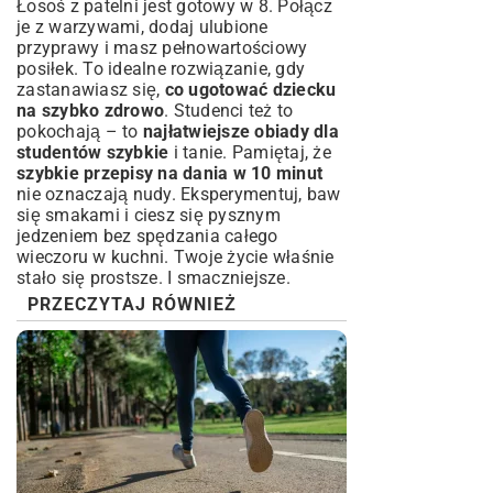
Łosoś z patelni jest gotowy w 8. Połącz
je z warzywami, dodaj ulubione
przyprawy i masz pełnowartościowy
posiłek. To idealne rozwiązanie, gdy
zastanawiasz się,
co ugotować dziecku
na szybko zdrowo
. Studenci też to
pokochają – to
najłatwiejsze obiady dla
studentów szybkie
i tanie. Pamiętaj, że
szybkie przepisy na dania w 10 minut
nie oznaczają nudy. Eksperymentuj, baw
się smakami i ciesz się pysznym
jedzeniem bez spędzania całego
wieczoru w kuchni. Twoje życie właśnie
stało się prostsze. I smaczniejsze.
PRZECZYTAJ RÓWNIEŻ