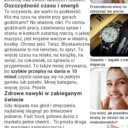
Makaronowe cuda na szybko
Oszczędność czasu i energii
Przerzedzone włosy na 
Azjatyckie inspiracje: stir-fry i zupy
To oczywiste, ale warto to podkreślić.
zatrzymać ten proces
Kto ma czas na stanie przy garach
Warzywne hity, które zachwycają smakiem
i szybkością
godzinami? No właśnie, nikt. Po ośmiu
godzinach pracy, załatwianiu spraw i
Praktyczne triki i produkty must-have do
staniu w korkach ostatnią rzeczą, o jakiej
szybkich dań
marzysz, jest krojenie warzyw w idealną
Jak zorganizować kuchnię pod kątem
kostkę. Chcesz jeść. Teraz. Błyskawiczne
szybkości?
gotowanie to nie lenistwo, to spryt. To
Lista zakupów: co zawsze mieć pod ręką?
więcej czasu na relaks, na książkę, na
Szybkie przepisy dla każdego – wege,
serial, na cokolwiek, co sprawia ci
Zeppelin – zegarki z l
mięso, ryby
elegancją
przyjemność. To także mniej zmywania,
bo
szybkie przepisy na dania w 10
Roślinne dania w ekspresowym tempie
minut
często opierają się na jednym
Szybkie posiłki z drobiem i rybami
garnku lub patelni. Mniej bałaganu,
więcej życia. Proste.
Zdrowe nawyki w zabieganym
świecie
Gdy dopada nas głód i zmęczenie,
najłatwiej sięgnąć po śmieciowe
Czy wiesz, jak prawidł
jedzenie. Fast food, gotowe dania z
twarzy, by cieszyć się 
marketu pełne chemii… To prosta droga
niedoskonałości?
do gorszego samopoczucia i