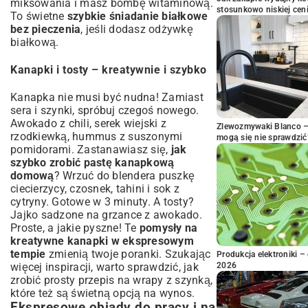
miksowania i masz bombę witaminową.
stosunkowo niskiej cen
To świetne
szybkie śniadanie białkowe
bez pieczenia
, jeśli dodasz odżywkę
białkową.
Kanapki i tosty – kreatywnie i szybko
Kanapka nie musi być nudna! Zamiast
sera i szynki, spróbuj czegoś nowego.
Awokado z chili, serek wiejski z
Zlewozmywaki Blanco – 
rzodkiewką, hummus z suszonymi
mogą się nie sprawdzić
pomidorami. Zastanawiasz się,
jak
szybko zrobić pastę kanapkową
domową
? Wrzuć do blendera puszkę
ciecierzycy, czosnek, tahini i sok z
cytryny. Gotowe w 3 minuty. A tosty?
Jajko sadzone na grzance z awokado.
Proste, a jakie pyszne! Te
pomysły na
kreatywne kanapki w ekspresowym
tempie
zmienią twoje poranki. Szukając
Produkcja elektroniki – 
2026
więcej inspiracji, warto sprawdzić, jak
zrobić
prosty przepis na wrapy z szynką
,
które też są świetną opcją na wynos.
Ekspresowe obiady do pracy i na