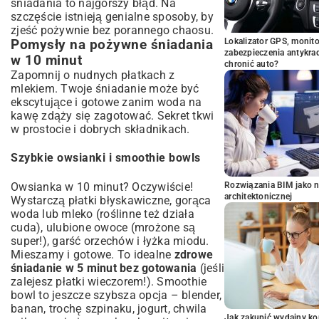
śniadania to najgorszy błąd. Na
szczęście istnieją genialne sposoby, by
zjeść pożywnie bez porannego chaosu.
Lokalizator GPS, monito
Pomysły na pożywne śniadania
zabezpieczenia antykra
w 10 minut
chronić auto?
Zapomnij o nudnych płatkach z
mlekiem. Twoje śniadanie może być
ekscytujące i gotowe zanim woda na
kawę zdąży się zagotować. Sekret tkwi
w prostocie i dobrych składnikach.
Szybkie owsianki i smoothie bowls
Owsianka w 10 minut? Oczywiście!
Rozwiązania BIM jako n
architektonicznej
Wystarczą płatki błyskawiczne, gorąca
woda lub mleko (roślinne też działa
cuda), ulubione owoce (mrożone są
super!), garść orzechów i łyżka miodu.
Mieszamy i gotowe. To idealne
zdrowe
śniadanie w 5 minut bez gotowania
(jeśli
zalejesz płatki wieczorem!). Smoothie
bowl to jeszcze szybsza opcja – blender,
banan, trochę szpinaku, jogurt, chwila
Jak zakupić wydajny ko