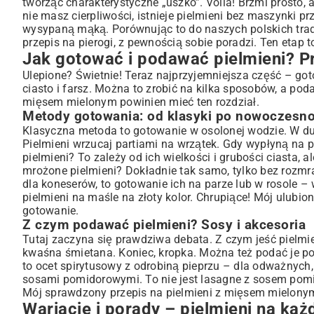
tworząc charakterystyczne „uszko”. Voilà! Brzmi prosto, 
nie masz cierpliwości, istnieje pielmieni bez maszynki prz
wysypaną mąką. Porównując to do naszych polskich tradyc
przepis na pierogi
, z pewnością sobie poradzi. Ten etap 
Jak gotować i podawać pielmieni? Pr
Ulepione? Świetnie! Teraz najprzyjemniejsza część – got
ciasto i farsz. Można to zrobić na kilka sposobów, a po
mięsem mielonym powinien mieć ten rozdział.
Metody gotowania: od klasyki po nowoczesn
Klasyczna metoda to gotowanie w osolonej wodzie. W duż
Pielmieni wrzucaj partiami na wrzątek. Gdy wypłyną na p
pielmieni? To zależy od ich wielkości i grubości ciasta,
mrożone pielmieni? Dokładnie tak samo, tylko bez rozmra
dla koneserów, to gotowanie ich na parze lub w rosole 
pielmieni na maśle na złoty kolor. Chrupiące! Mój ulubi
gotowanie.
Z czym podawać pielmieni? Sosy i akcesoria
Tutaj zaczyna się prawdziwa debata. Z czym jeść pielmie
kwaśna śmietana. Koniec, kropka. Można też podać je p
to ocet spirytusowy z odrobiną pieprzu – dla odważnych,
sosami pomidorowymi. To nie jest
lasagne z sosem po
Mój sprawdzony przepis na pielmieni z mięsem mielonym
Wariacje i porady – pielmieni na każ