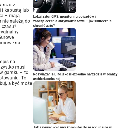
arszu z
i i kapustą lub
jka – mają
Lokalizator GPS, monitoring pojazdów i
m nie należą do
zabezpieczenia antykradzieżowe – jak skutecznie
z czasu?
chronić auto?
ryginalny
 Surowe
 domowe na
epis na
wszystko musi
 w garnku – to
Rozwiązania BIM jako niezbędne narzędzie w branży
otowaniu. To
architektonicznej
óbuj, a być może
Jak zakupić wydajny komputer do pracy i nauki w