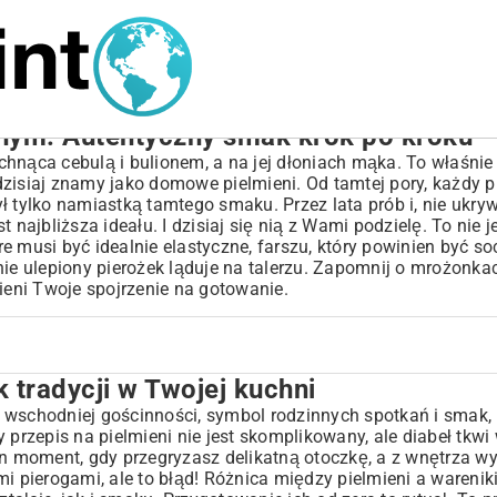
onym: Autentyczny smak krok po kroku
hnąca cebulą i bulionem, a na jej dłoniach mąka. To właśnie
zisiaj znamy jako domowe pielmieni. Od tamtej pory, każdy p
ł tylko namiastką tamtego smaku. Przez lata prób i, nie ukry
najbliższa ideału. I dzisiaj się nią z Wami podzielę. To nie j
óre musi być idealnie elastyczne, farszu, który powinien być so
alnie ulepiony pierożek ląduje na talerzu. Zapomnij o mrożonka
eni Twoje spojrzenie na gotowanie.
tradycji w Twojej kuchni
kuchni
?
ja wschodniej gościnności, symbol rodzinnych spotkań i smak, 
 przepis na pielmieni nie jest skomplikowany, ale diabeł tkwi
ten moment, gdy przegryzasz delikatną otoczkę, a z wnętrza w
mi pierogami, ale to błąd! Różnica między pielmieni a warenik