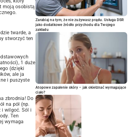
oces, który
st moją osobistą
ycznego.
Zarabiaj na tym, że nie zużywasz prądu. Usługa DSR
jako dodatkowe źródło przychodu dla Twojego
zakładu
dzie twarde, a
by stworzyć ten
podstawowych
atności), 1 duże
nego (dzięki
ików, ale ja
tne i puszyste
Atopowe zapalenie skóry – jak okiełznać wymagające
ciało?
rna zbrodnia! Do
ł na pół (np.
i wilgoć. Sól i
wody. Ten
órej wymaga