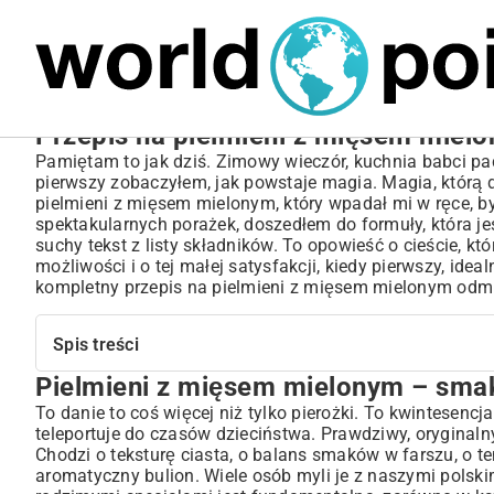
MARIUSZ ŁAMAGA
04.10.2025
SPORT
Przepis na pielmieni z mięsem miel
Pamiętam to jak dziś. Zimowy wieczór, kuchnia babci pac
pierwszy zobaczyłem, jak powstaje magia. Magia, którą d
pielmieni z mięsem mielonym, który wpadał mi w ręce, by
spektakularnych porażek, doszedłem do formuły, która jest 
suchy tekst z listy składników. To opowieść o cieście, kt
możliwości i o tej małej satysfakcji, kiedy pierwszy, ide
kompletny przepis na pielmieni z mięsem mielonym odmi
Spis treści
Pielmieni z mięsem mielonym – smak 
Pielmieni z mięsem mielonym – smak tradycji w Twojej 
Składniki na idealne pielmieni – co musisz przygotować
To danie to coś więcej niż tylko pierożki. To kwintesenc
teleportuje do czasów dzieciństwa. Prawdziwy, oryginalny
Na ciasto: sekrety elastyczności
Chodzi o teksturę ciasta, o balans smaków w farszu, o 
Na farsz: aromatyczne mięso i przyprawy
aromatyczny bulion. Wiele osób myli je z naszymi polski
Krok po kroku: jak zrobić ciasto na pielmieni?