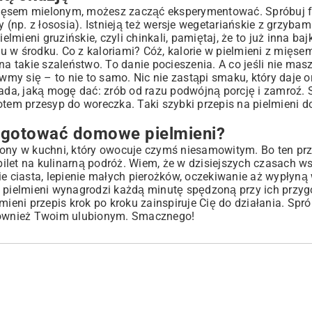
mięsem mielonym, możesz zacząć eksperymentować. Spróbuj f
 (np. z łososia). Istnieją też wersje wegetariańskie z grzybam
elmieni gruzińskie, czyli chinkali, pamiętaj, że to już inna ba
nu w środku. Co z kaloriami? Cóż, kalorie w pielmieni z mięse
na takie szaleństwo. To danie pocieszenia. A co jeśli nie mas
y się – to nie to samo. Nic nie zastąpi smaku, który daje o
rada, jaką mogę dać: zrób od razu podwójną porcję i zamroź.
a potem przesyp do woreczka. Taki szybki przepis na pielmieni
ygotować domowe pielmieni?
zony w kuchni, który owocuje czymś niesamowitym. Bo ten prz
 bilet na kulinarną podróż. Wiem, że w dzisiejszych czasach 
ie ciasta, lepienie małych pierożków, oczekiwanie aż wypłyną
pielmieni wynagrodzi każdą minutę spędzoną przy ich przyg
mieni przepis krok po kroku zainspiruje Cię do działania. Spr
 również Twoim ulubionym. Smacznego!