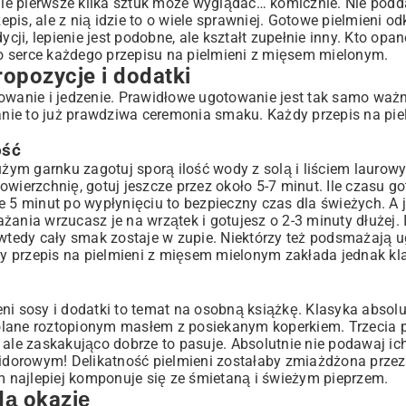
ale pierwsze kilka sztuk może wyglądać… komicznie. Nie podda
epis, ale z nią idzie to o wiele sprawniej. Gotowe pielmieni o
ji, lepienie jest podobne, ale kształt zupełnie inny. Kto op
to serce każdego przepisu na pielmieni z mięsem mielonym.
opozycje i dodatki
owanie i jedzenie. Prawidłowe ugotowanie jest tak samo ważn
danie to już prawdziwa ceremonia smaku. Każdy przepis na pie
ość
ym garnku zagotuj sporą ilość wody z solą i liściem laurow
owierzchnię, gotuj jeszcze przez około 5-7 minut. Ile czasu g
 ale 5 minut po wypłynięciu to bezpieczny czas dla świeżych. A
żania wrzucasz je na wrzątek i gotujesz o 2-3 minuty dłużej.
– wtedy cały smak zostaje w zupie. Niektórzy też podsmażają
ony przepis na pielmieni z mięsem mielonym zakłada jednak k
ni sosy i dodatki to temat na osobną książkę. Klasyka absolu
olane roztopionym masłem z posiekanym koperkiem. Trzecia 
 ale zaskakująco dobrze to pasuje. Absolutnie nie podawaj ich
midorowym
! Delikatność pielmieni zostałaby zmiażdżona przez
 najlepiej komponuje się ze śmietaną i świeżym pieprzem.
dą okazję