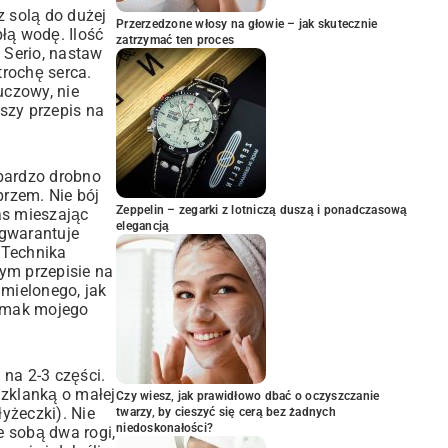
z solą do dużej
Przerzedzone włosy na głowie – jak skutecznie
płą wodę. Ilość
zatrzymać ten proces
 Serio, nastaw
trochę serca.
uczowy, nie
wszy przepis na
 bardzo drobno
przem. Nie bój
Zeppelin – zegarki z lotniczą duszą i ponadczasową
as mieszając
elegancją
 gwarantuje
. Technika
owym
przepisie na
mielonego, jak
 smak mojego
 na 2-3 części.
Szklanką o małej
Czy wiesz, jak prawidłowo dbać o oczyszczanie
yżeczki). Nie
twarzy, by cieszyć się cerą bez żadnych
niedoskonałości?
ze sobą dwa rogi,