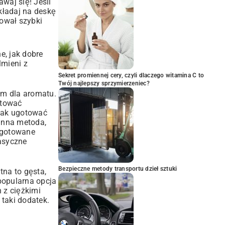
waj się! Jeśli
dkładaj na deskę
anował
szybki
e, jak dobre
lmieni z
Sekret promiennej cery, czyli dlaczego witamina C to
Twój najlepszy sprzymierzeniec?
ym dla aromatu.
otować
 jak ugotować
 Inna metoda,
 ugotowane
lasyczne
Bezpieczne metody transportu dzieł sztuki
tna to gęsta,
popularna opcja
 z ciężkimi
 taki dodatek.