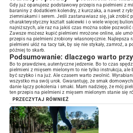
Gdy już opanujesz podstawowy przepis na pielmieni z 
baraniny z dodatkiem kolendry, z kurczaka, a nawet z ryby
ziemniakami i serem. Jeśli zastanawiasz się, jak zrobić pi
charakterystyczny kształt sakiewki i o wiele więcej bulio
najniższych, ale raz na jakiś czas można sobie pozwolić 
Zawsze możesz kupić pielmieni mrożone online, ale umówm
przepis na pielmieni zrobiony własnoręcznie. Najlepsza 
pielmieni ułóż na tacy tak, by się nie stykały, zamroź, 
później to skarb.
Podsumowanie: dlaczego warto prz
Bo to prawdziwe, autentyczne jedzenie. Bo to czas spęd
pielmieni z mięsem mielonym to nie tylko instrukcja, ale
być szybko i na już. Ale czasem warto zwolnić. Wyrabian
wszystko ma swój urok. Gwarantuję, że smak domowych 
danie łączy pokolenia i smaki. Mam nadzieję, że mój piel
ten przepis na pielmieni z mięsem mielonym stanie się
PRZECZYTAJ RÓWNIEŻ