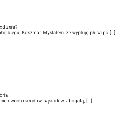
od zera?
bę biegu. Koszmar. Myślałem, że wypluję płuca po […]
oria
arcie dwóch narodów, sąsiadów z bogatą, […]