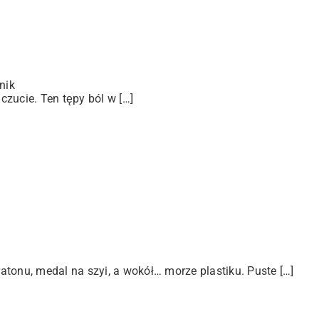
nik
zucie. Ten tępy ból w […]
tonu, medal na szyi, a wokół… morze plastiku. Puste […]