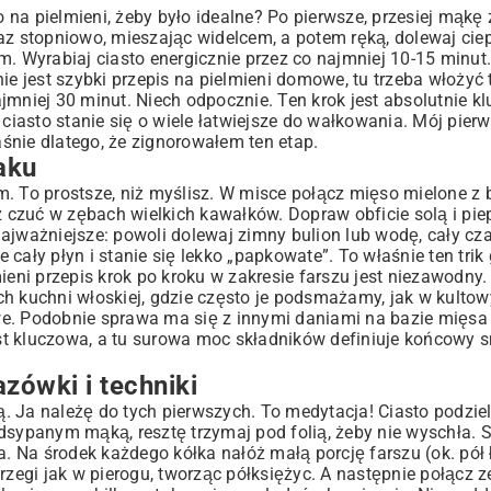
o na pielmieni, żeby było idealne? Po pierwsze, przesiej mąkę 
eraz stopniowo, mieszając widelcem, a potem ręką, dolewaj cie
m. Wyrabiaj ciasto energicznie przez co najmniej 10-15 minut.
 nie jest szybki przepis na pielmieni domowe, tu trzeba włożyć 
mniej 30 minut. Niech odpocznie. Ten krok jest absolutnie kl
 ciasto stanie się o wiele łatwiejsze do wałkowania. Mój pier
śnie dlatego, że zignorowałem ten etap.
aku
m. To prostsze, niż myślisz. W misce połącz mięso mielone z
czuć w zębach wielkich kawałków. Dopraw obficie solą i pie
ajważniejsze: powoli dolewaj zimny bulion lub wodę, cały cz
cały płyn i stanie się lekko „papkowate”. To właśnie ten trik
ieni przepis krok po kroku w zakresie farszu jest niezawodny
ch kuchni włoskiej, gdzie często je podsmażamy, jak w kult
we. Podobnie sprawa ma się z innymi daniami na bazie mięsa 
st kluczowa, a tu surowa moc składników definiuje końcowy
zówki i techniki
ą. Ja należę do tych pierwszych. To medytacja! Ciasto podziel
dsypanym mąką, resztę trzymaj pod folią, żeby nie wyschła. 
a. Na środek każdego kółka nałóż małą porcję farszu (ok. pół ł
 brzegi jak w pierogu, tworząc półksiężyc. A następnie połącz 