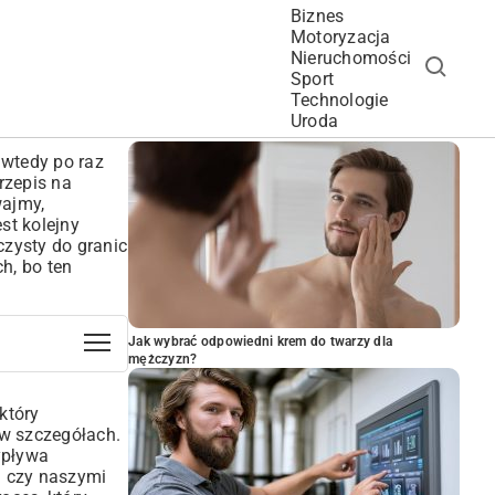
Biznes
Motoryzacja
Nieruchomości
Sport
Technologie
POPULARNE ARTYKUŁY
Uroda
 wtedy po raz
rzepis na
wajmy,
est kolejny
czysty do granic
ch, bo ten
Jak wybrać odpowiedni krem do twarzy dla
mężczyzn?
który
 w szczegółach.
ypływa
i czy naszymi