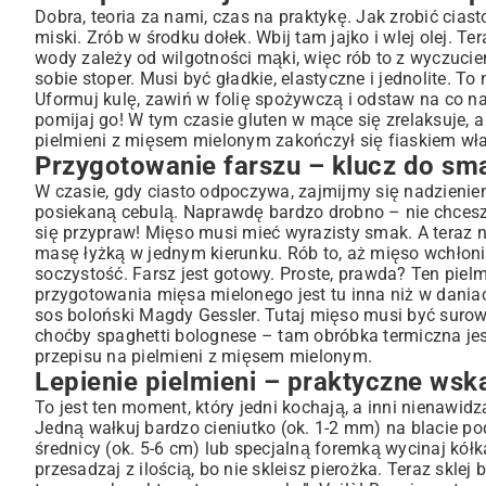
Dobra, teoria za nami, czas na praktykę. Jak zrobić ciast
miski. Zrób w środku dołek. Wbij tam jajko i wlej olej. T
wody zależy od wilgotności mąki, więc rób to z wyczucie
sobie stoper. Musi być gładkie, elastyczne i jednolite. To
Uformuj kulę, zawiń w folię spożywczą i odstaw na co naj
pomijaj go! W tym czasie gluten w mące się zrelaksuje, a
pielmieni z mięsem mielonym zakończył się fiaskiem wła
Przygotowanie farszu – klucz do sm
W czasie, gdy ciasto odpoczywa, zajmijmy się nadzienie
posiekaną cebulą. Naprawdę bardzo drobno – nie chcesz 
się przypraw! Mięso musi mieć wyrazisty smak. A teraz n
masę łyżką w jednym kierunku. Rób to, aż mięso wchłonie 
soczystość. Farsz jest gotowy. Proste, prawda? Ten pielm
przygotowania mięsa mielonego jest tu inna niż w dania
sos boloński Magdy Gessler
. Tutaj mięso musi być suro
choćby
spaghetti bolognese
– tam obróbka termiczna je
przepisu na pielmieni z mięsem mielonym.
Lepienie pielmieni – praktyczne wska
To jest ten moment, który jedni kochają, a inni nienawidz
Jedną wałkuj bardzo cieniutko (ok. 1-2 mm) na blacie po
średnicy (ok. 5-6 cm) lub specjalną foremką wycinaj kółk
przesadzaj z ilością, bo nie skleisz pierożka. Teraz sklej