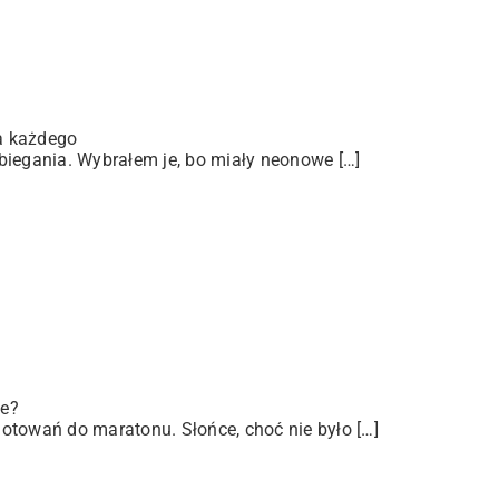
a każdego
biegania. Wybrałem je, bo miały neonowe […]
ze?
otowań do maratonu. Słońce, choć nie było […]