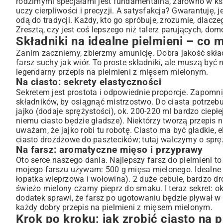
rodzimymi specjałami jest fundamentalna, zarówno w kszta
Przygotowanie farszu – klucz do smaku
uczy cierpliwości i precyzji. A satysfakcja? Gwarantuję,
odą do tradycji. Każdy, kto go spróbuje, zrozumie, dlacz
Lepienie pielmieni – praktyczne wskazówki i techniki
Zresztą, czy jest coś lepszego niż talerz parujących, do
Jak gotować i podawać pielmieni? Propozycje i dodatki
Składniki na idealne pielmieni – co
Metody gotowania: od klasyki po nowoczesność
Zanim zaczniemy, zbierzmy amunicję. Dobra jakość składn
Z czym podawać pielmieni? Sosy i akcesoria
farsz suchy jak wiór. To proste składniki, ale muszą być
Wariacje i porady – pielmieni na każdą okazję
legendarny przepis na pielmieni z mięsem mielonym.
Na ciasto: sekrety elastyczności
Podsumowanie: dlaczego warto przygotować domowe pi
Sekretem jest prostota i odpowiednie proporcje. Zapom
składników, by osiągnąć mistrzostwo. Do ciasta potrzebuj
jajko (dodaje sprężystości), ok. 200-220 ml bardzo ciepłej 
niemu ciasto będzie gładsze). Niektórzy tworzą przepis na 
uważam, że jajko robi tu robotę. Ciasto ma być gładkie, el
ciasto drożdżowe do pasztecików
; tutaj walczymy o spr
Na farsz: aromatyczne mięso i przyprawy
Oto serce naszego dania. Najlepszy farsz do pielmieni to 
mojego farszu używam: 500 g mięsa mielonego. Idealne p
łopatka wieprzowa i wołowina). 2 duże cebule, bardzo dro
świeżo mielony czarny pieprz do smaku. I teraz sekret: 
dodatek sprawi, że farsz po ugotowaniu będzie pływał 
każdy dobry przepis na pielmieni z mięsem mielonym.
Krok po kroku: jak zrobić ciasto na p