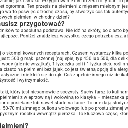
łcie, jak i smaku. Przygotowanie ich od zera to rytuał. To pr
 jest ogromna. Ten przepis na pielmieni z mięsem mielonym je
ego warto poświęcić trochę czasu, by stworzyć coś tak autent
mowych pielmieni w chłodny dzień?
 musisz przygotować?
ików to absolutna podstawa. Nie idź na skróty, bo ciasto bę
 najlepsze. Poniżej znajdziesz wszystko, czego potrzebujesz, a
elmieni?
nij o skomplikowanych recepturach. Czasem wystarczy kilka 
esz: 500 g mąki pszennej (najlepiej typ 450 lub 500, dla delik
wody (ale nie wrzątku!), 1 łyżeczka soli i 1 łyżka oleju roślin
ciasto na pielmieni bez jajek, co jest świetną opcją dla alerg
astyczne i nie kleić się do rąk. Coś zupełnie innego niż delika
ężystość i wytrzymałość.
taki, który jest niesamowicie soczysty. Suchy farsz to kulina
ielmieni z wieprzowiną i wołowiną to klasyka – mieszanka pó
bno posiekane lub nawet starte na tarce. To one dają słodycz 
ok. 50-70 ml zimnego bulionu wołowego lub po prostu zimnej 
w pysznym rosołku wewnątrz pierożka. To kluczowa część, kt
ielmieni?