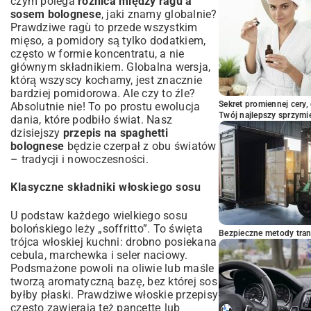
czym polega
różnica między ragu a
sosem bolognese
, jaki znamy globalnie?
Prawdziwe ragù to przede wszystkim
mięso, a pomidory są tylko dodatkiem,
często w formie koncentratu, a nie
głównym składnikiem. Globalna wersja,
którą wszyscy kochamy, jest znacznie
bardziej pomidorowa. Ale czy to źle?
Sekret promiennej cery,
Absolutnie nie! To po prostu ewolucja
Twój najlepszy sprzymi
dania, które podbiło świat. Nasz
dzisiejszy
przepis na spaghetti
bolognese
będzie czerpał z obu światów
– tradycji i nowoczesności.
Klasyczne składniki włoskiego sosu
U podstaw każdego wielkiego sosu
bolońskiego leży „soffritto”. To święta
Bezpieczne metody trans
trójca włoskiej kuchni: drobno posiekana
cebula, marchewka i seler naciowy.
Podsmażone powoli na oliwie lub maśle
tworzą aromatyczną bazę, bez której sos
byłby płaski. Prawdziwe włoskie przepisy
często zawierają też pancettę lub