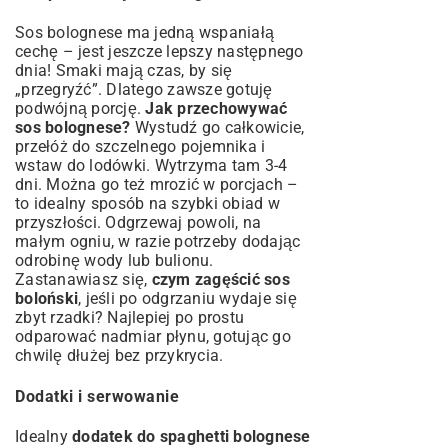
Sos bolognese ma jedną wspaniałą
cechę – jest jeszcze lepszy następnego
dnia! Smaki mają czas, by się
„przegryźć”. Dlatego zawsze gotuję
podwójną porcję.
Jak przechowywać
sos bolognese?
Wystudź go całkowicie,
przełóż do szczelnego pojemnika i
wstaw do lodówki. Wytrzyma tam 3-4
dni. Można go też mrozić w porcjach –
to idealny sposób na szybki obiad w
przyszłości. Odgrzewaj powoli, na
małym ogniu, w razie potrzeby dodając
odrobinę wody lub bulionu.
Zastanawiasz się,
czym zagęścić sos
boloński
, jeśli po odgrzaniu wydaje się
zbyt rzadki? Najlepiej po prostu
odparować nadmiar płynu, gotując go
chwilę dłużej bez przykrycia.
Dodatki i serwowanie
Idealny
dodatek do spaghetti bolognese