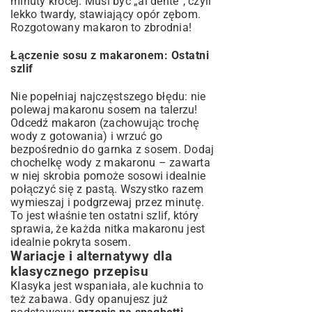
minuty krócej. Musi być „al dente”, czyli
lekko twardy, stawiający opór zębom.
Rozgotowany makaron to zbrodnia!
Łączenie sosu z makaronem: Ostatni
szlif
Nie popełniaj najczęstszego błędu: nie
polewaj makaronu sosem na talerzu!
Odcedź makaron (zachowując trochę
wody z gotowania) i wrzuć go
bezpośrednio do garnka z sosem. Dodaj
chochelkę wody z makaronu – zawarta
w niej skrobia pomoże sosowi idealnie
połączyć się z pastą. Wszystko razem
wymieszaj i podgrzewaj przez minutę.
To jest właśnie ten ostatni szlif, który
sprawia, że każda nitka makaronu jest
idealnie pokryta sosem.
Wariacje i alternatywy dla
klasycznego przepisu
Klasyka jest wspaniała, ale kuchnia to
też zabawa. Gdy opanujesz już