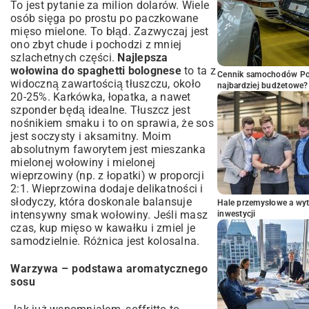
To jest pytanie za milion dolarów. Wiele
osób sięga po prostu po paczkowane
mięso mielone. To błąd. Zazwyczaj jest
ono zbyt chude i pochodzi z mniej
szlachetnych części.
Najlepsza
wołowina do spaghetti bolognese
to ta z
Cennik samochodów Por
widoczną zawartością tłuszczu, około
najbardziej budżetowe?
20-25%. Karkówka, łopatka, a nawet
szponder będą idealne. Tłuszcz jest
nośnikiem smaku i to on sprawia, że sos
jest soczysty i aksamitny. Moim
absolutnym faworytem jest mieszanka
mielonej wołowiny i mielonej
wieprzowiny (np. z łopatki) w proporcji
2:1. Wieprzowina dodaje delikatności i
słodyczy, która doskonale balansuje
Hale przemysłowe a wyt
intensywny smak wołowiny. Jeśli masz
inwestycji
czas, kup mięso w kawałku i zmiel je
samodzielnie. Różnica jest kolosalna.
Warzywa – podstawa aromatycznego
sosu