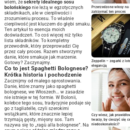
wiem, że
sekrety idealnego sosu
Podsumowanie: Twoje własne
bolońskiego
nie leżą w egzotycznych
Przerzedzone włosy na 
mistrzowskie Bolognese
zatrzymać ten proces
składnikach, ale w cierpliwości i
zrozumieniu procesu. To właśnie
cierpliwość jest kluczem do głębi smaku.
Ten artykuł to esencja moich
doświadczeń. To coś więcej niż tylko
lista składników. To kompletny
przewodnik, który przeprowadzi Cię
przez cały proces. Razem stworzymy
danie, które smakuje jak marzenie.
Zeppelin – zegarki z l
Gotowy? Zaczynajmy.
elegancją
Co to jest Spaghetti Bolognese?
Krótka historia i pochodzenie
Zacznijmy od małego sprostowania.
Danie, które znamy jako spaghetti
bolognese, we Włoszech… w zasadzie
nie istnieje w tej formie. W Bolonii,
kolebce tego sosu, tradycyjnie podaje się
go z tagliatelle, czyli szerokimi
wstążkami, które znacznie lepiej
Czy wiesz, jak prawidł
trzymają gęsty, mięsny sos. Tam
twarzy, by cieszyć się 
nazywa się to „ragù alla bolognese”. Na
niedoskonałości?