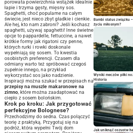
porowata powierzchnia wstążek idealnie
łapie i trzyma gęsty, mięsny sos.
Spaghetti, choć popularne na całym
świecie, jest nieco zbyt gładkie i cienkie.
Bambi status związku 
Ale hej, kto nam zabroni? Jeśli kochasz
życiu miłosnym?
spaghetti, używaj spaghetti! Inne świetne
opcje to pappardelle, fettuccine, a nawet
krótkie formy jak rigatoni czy penne,
których rurki i rowki doskonale
wypełniają się sosem. To kwestia
osobistych preferencji. Czasem dla
odmiany warto też spróbować czegoś
zupełnie innego, na przykład
wykorzystać sos jako nadzienie.
Wyniki meczów piłki noż
Historia
Inspiracji można szukać w przepisach na
przepisy na muszle makaronowe na
zimno
, które można zaadaptować na
ciepło z sosem bolońskim.
Krok po kroku: Jak przygotować
perfekcyjne Bolognese?
Przechodzimy do sedna. Czas połączyć
teorię z praktyką. Przygotuj się na
podróż, która wypełni Twój dom
Jak uniknąć oszustw h