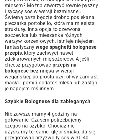
mięsem? Można stworzyć równie pyszny
i sycący sos w wersji bezmięsnej.
Świetną bazą będzie drobno posiekana
pieczarka portobello, która ma mięsistą
strukturę. Inna opcja to czerwona
soczewica lub mieszanka różnych
warzyw korzeniowych. Istnieje niejeden
fantastyczny
wege spaghetti bolognese
przepis
, który zachwyci nawet
zdeklarowanych mięsożerców. A jeśli
chcesz przygotować
przepis na
bolognese bez mięsa
w wersji
wegańskiej, po prostu użyj oliwy zamiast
masła i pomiń dodatek mleka lub zastąp
je napojem roślinnym.
Szybkie Bolognese dla zabieganych
Nie zawsze mamy 4 godziny na
gotowanie. Czasem potrzebujemy
czegoś na szybko. Chociaż nie
uzyskamy tej samej głębi smaku, da się
przygotować przyzwoity sos w 30-40