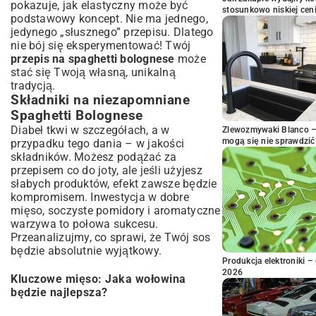
pokazuje, jak elastyczny może być
stosunkowo niskiej cen
podstawowy koncept. Nie ma jednego,
jedynego „słusznego” przepisu. Dlatego
nie bój się eksperymentować! Twój
przepis na spaghetti bolognese
może
stać się Twoją własną, unikalną
tradycją.
Składniki na niezapomniane
Spaghetti Bolognese
Diabeł tkwi w szczegółach, a w
Zlewozmywaki Blanco – 
mogą się nie sprawdzić
przypadku tego dania – w jakości
składników. Możesz podążać za
przepisem co do joty, ale jeśli użyjesz
słabych produktów, efekt zawsze będzie
kompromisem. Inwestycja w dobre
mięso, soczyste pomidory i aromatyczne
warzywa to połowa sukcesu.
Przeanalizujmy, co sprawi, że Twój sos
będzie absolutnie wyjątkowy.
Produkcja elektroniki – 
2026
Kluczowe mięso: Jaka wołowina
będzie najlepsza?