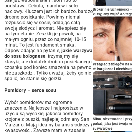
Jak już wspomniałem, soffritto to
podstawa. Cebula, marchew i seler
Broker nieruchomości – 
naciowy. Kluczem jest ich bardzo, bardzo
kursy, aby wejść do teg
drobne posiekanie. Powinny niemal
rozpuścić się w sosie, oddając całą
swoją słodycz i aromat. Nie spiesz się
na tym etapie. Zeszklij je powoli, na
małym ogniu, przez co najmniej 10-15
minut. To jest fundament smaku.
Odpowiadając na pytanie,
jakie warzywa
do sosu bolognese
, trzymajmy się
klasyki, ale dodatek drobno posiekanego
Przegląd zabiegów na 
czosnku pod koniec smażenia na pewno
chirurgiczne i niechirur
nie zaszkodzi. Tylko uważaj, żeby go nie
spalić, bo stanie się gorzki.
Pomidory – serce sosu
Wybór pomidorów ma ogromne
znaczenie. Najlepsze i najprostsze w
użyciu są wysokiej jakości pomidory
krojone z puszki, najlepiej odmiany San
Silna, niezawodna i pr
pokaż, jaka jest twoja 
Marzano. Mają idealny balans słodyczy i
survivalowe
kwasowości. Zawsze mam w zapasie