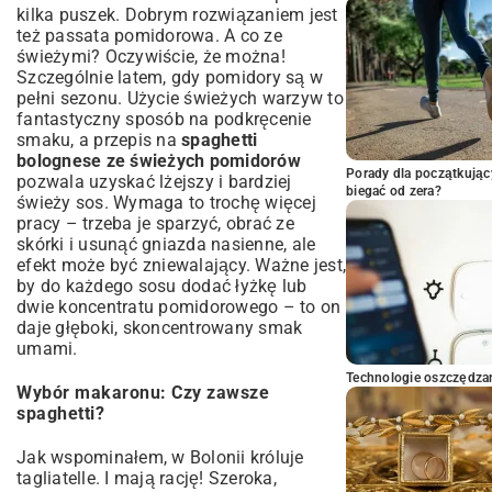
kilka puszek. Dobrym rozwiązaniem jest
też passata pomidorowa. A co ze
świeżymi? Oczywiście, że można!
Szczególnie latem, gdy pomidory są w
pełni sezonu. Użycie świeżych warzyw to
fantastyczny sposób na podkręcenie
smaku, a przepis na
spaghetti
bolognese ze świeżych pomidorów
Porady dla początkując
pozwala uzyskać lżejszy i bardziej
biegać od zera?
świeży sos. Wymaga to trochę więcej
pracy – trzeba je sparzyć, obrać ze
skórki i usunąć gniazda nasienne, ale
efekt może być zniewalający. Ważne jest,
by do każdego sosu dodać łyżkę lub
dwie koncentratu pomidorowego – to on
daje głęboki, skoncentrowany smak
umami.
Technologie oszczędzan
Wybór makaronu: Czy zawsze
spaghetti?
Jak wspominałem, w Bolonii króluje
tagliatelle. I mają rację! Szeroka,