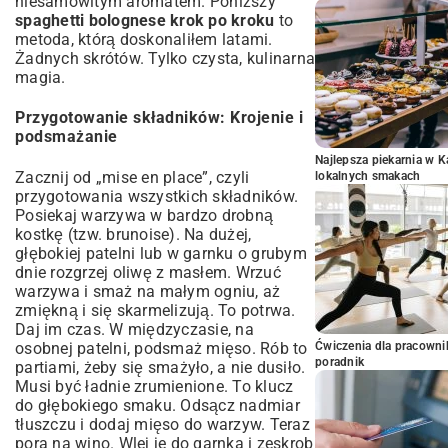
niesamowitym aromatem. Poniższy
spaghetti bolognese krok po kroku
to
metoda, którą doskonaliłem latami.
Żadnych skrótów. Tylko czysta, kulinarna
magia.
Przygotowanie składników: Krojenie i
podsmażanie
Najlepsza piekarnia w 
Zacznij od „mise en place”, czyli
lokalnych smakach
przygotowania wszystkich składników.
Posiekaj warzywa w bardzo drobną
kostkę (tzw. brunoise). Na dużej,
głębokiej patelni lub w garnku o grubym
dnie rozgrzej oliwę z masłem. Wrzuć
warzywa i smaż na małym ogniu, aż
zmiękną i się skarmelizują. To potrwa.
Daj im czas. W międzyczasie, na
osobnej patelni, podsmaż mięso. Rób to
Ćwiczenia dla pracown
poradnik
partiami, żeby się smażyło, a nie dusiło.
Musi być ładnie zrumienione. To klucz
do głębokiego smaku. Odsącz nadmiar
tłuszczu i dodaj mięso do warzyw. Teraz
pora na wino. Wlej je do garnka i zeskrob