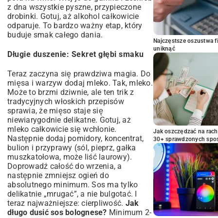
z dna wszystkie pyszne, przypieczone
drobinki. Gotuj, aż alkohol całkowicie
odparuje. To bardzo ważny etap, który
buduje smak całego dania.
Najczęstsze oszustwa f
uniknąć
Długie duszenie: Sekret głębi smaku
Teraz zaczyna się prawdziwa magia. Do
mięsa i warzyw dodaj mleko. Tak, mleko.
Może to brzmi dziwnie, ale ten trik z
tradycyjnych włoskich przepisów
sprawia, że mięso staje się
niewiarygodnie delikatne. Gotuj, aż
mleko całkowicie się wchłonie.
Jak oszczędzać na rac
Następnie dodaj pomidory, koncentrat,
30+ sprawdzonych sp
bulion i przyprawy (sól, pieprz, gałka
muszkatołowa, może liść laurowy).
Doprowadź całość do wrzenia, a
następnie zmniejsz ogień do
absolutnego minimum. Sos ma tylko
delikatnie „mrugać”, a nie bulgotać. I
teraz najważniejsze: cierpliwość.
Jak
długo dusić sos bolognese?
Minimum 2-