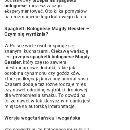
podstawowy
przepis na spaghetti
bolognese
, możesz zacząć
eksperymentować. Oto kilka pomysłów
na urozmaicenie tego kultowego dania.
Spaghetti Bolognese Magdy Gessler –
Czym się wyróżnia?
W Polsce wiele osób inspiruje się
znanymi kucharzami. Ciekawą wariacją
jest
przepis spaghetti bolognese Magdy
Gessler
, który często zawiera
niestandardowe dodatki, takie jak
odrobina cynamonu czy goździków,
które podkręcają korzenny aromat sosu.
Czasem dodaje też różne rodzaje mięs
czy nawet odrobinę wątróbki drobiowej
dla wzmocnienia smaku. To dowód na
to, że nawet w tak klasycznym daniu jest
miejsce na autorską interpretację.
Wersja wegetariańska i wegańska
Kto powiedział, że bolognese musi być z