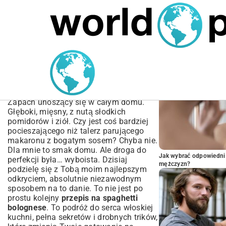
MARIUSZ ŁAMAGA
04.10.2025
SPORT
POPULARNE A
Przepis na spaghetti
bolognese – Sekrety
idealnego włoskiego sosu
Zapach unoszący się w całym domu.
Głęboki, mięsny, z nutą słodkich
pomidorów i ziół. Czy jest coś bardziej
pocieszającego niż talerz parującego
makaronu z bogatym sosem? Chyba nie.
Dla mnie to smak domu. Ale droga do
Jak wybrać odpowiedni 
perfekcji była… wyboista. Dzisiaj
mężczyzn?
podzielę się z Tobą moim najlepszym
odkryciem, absolutnie niezawodnym
sposobem na to danie. To nie jest po
prostu kolejny
przepis na spaghetti
bolognese
. To podróż do serca włoskiej
kuchni, pełna sekretów i drobnych trików,