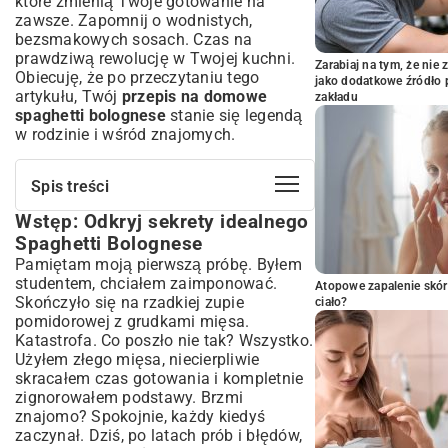
które zmienią Twoje gotowanie na
zawsze. Zapomnij o wodnistych,
bezsmakowych sosach. Czas na
prawdziwą rewolucję w Twojej kuchni.
Zarabiaj na tym, że ni
Obiecuję, że po przeczytaniu tego
jako dodatkowe źródło 
artykułu, Twój
przepis na domowe
zakładu
spaghetti bolognese
stanie się legendą
w rodzinie i wśród znajomych.
Spis treści
Wstęp: Odkryj sekrety idealnego
Wstęp: Odkryj sekrety idealnego Spaghetti
Bolognese
Spaghetti Bolognese
Co to jest Spaghetti Bolognese? Krótka
Pamiętam moją pierwszą próbę. Byłem
historia i pochodzenie
studentem, chciałem zaimponować.
Atopowe zapalenie skór
Składniki na niezapomniane Spaghetti
Skończyło się na rzadkiej zupie
ciało?
Bolognese
pomidorowej z grudkami mięsa.
Katastrofa. Co poszło nie tak? Wszystko.
Krok po kroku: Jak przygotować
perfekcyjne Bolognese?
Użyłem złego mięsa, niecierpliwie
skracałem czas gotowania i kompletnie
Wariacje i alternatywy dla klasycznego
zignorowałem podstawy. Brzmi
przepisu
znajomo? Spokojnie, każdy kiedyś
Porady szefa kuchni: Jak podnieść smak
zaczynał. Dziś, po latach prób i błędów,
Bolognese na wyższy poziom