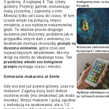
3 godziny. A najlepiej 4. Tak, cztery
Inteligentny dom: co k
Poradnik
godziny. Przykryj garnek, zostawiając
małą szczelinę, i zapomnij o nim.
Mieszaj tylko od czasu do czasu. W tym
czasie smaki się połączą, mięso
zmięknie, a sos nabierze niesamowitej
głębi. To właśnie proces długiego
duszenia jest kluczowy, podobnie jak w
przypadku innych dań z wołowiny, co
doskonale ilustruje chociażby
przepis na
Biznesowe zastosowani
duszona wolowine
, gdzie czas jest
korzyściach i wdrożeni
najważniejszym składnikiem. Nie ma
drogi na skróty do idealnego sosu. Ten
prawdziwy włoski sos bolognese
przepis
wymaga czasu i miłości.
Gotowanie makaronu al dente
Gdy sos jest już prawie gotowy, czas na
makaron. Zagotuj dużą ilość dobrze
Aplikacje ułatwiające c
osolonej wody (ma smakować jak woda
po cyfrowych pomocni
morska). Wrzuć makaron i gotuj zgodnie
z instrukcją na opakowaniu, ale o 1-2