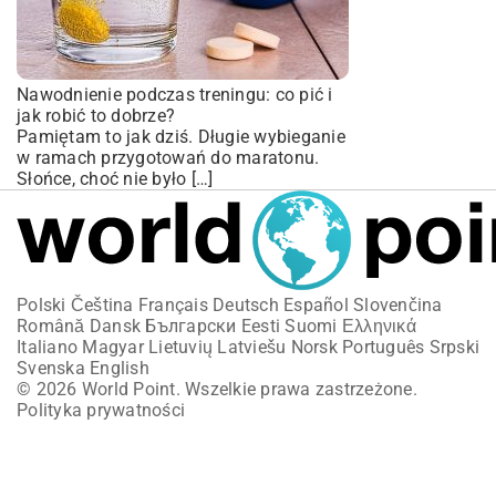
Nawodnienie podczas treningu: co pić i
jak robić to dobrze?
Pamiętam to jak dziś. Długie wybieganie
w ramach przygotowań do maratonu.
Słońce, choć nie było […]
Polski
Čeština
Français
Deutsch
Español
Slovenčina
Română
Dansk
Български
Eesti
Suomi
Ελληνικά
Italiano
Magyar
Lietuvių
Latviešu
Norsk
Português
Srpski
Svenska
English
© 2026 World Point. Wszelkie prawa zastrzeżone.
Polityka prywatności