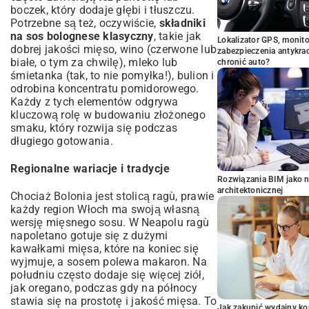
boczek, który dodaje głębi i tłuszczu.
Potrzebne są też, oczywiście,
składniki
na sos bolognese klasyczny
, takie jak
Lokalizator GPS, monito
dobrej jakości mięso, wino (czerwone lub
zabezpieczenia antykra
białe, o tym za chwilę), mleko lub
chronić auto?
śmietanka (tak, to nie pomyłka!), bulion i
odrobina koncentratu pomidorowego.
Każdy z tych elementów odgrywa
kluczową rolę w budowaniu złożonego
smaku, który rozwija się podczas
długiego gotowania.
Regionalne wariacje i tradycje
Rozwiązania BIM jako n
architektonicznej
Chociaż Bolonia jest stolicą ragù, prawie
każdy region Włoch ma swoją własną
wersję mięsnego sosu. W Neapolu ragù
napoletano gotuje się z dużymi
kawałkami mięsa, które na koniec się
wyjmuje, a sosem polewa makaron. Na
południu często dodaje się więcej ziół,
jak oregano, podczas gdy na północy
stawia się na prostotę i jakość mięsa. To
Jak zakupić wydajny ko