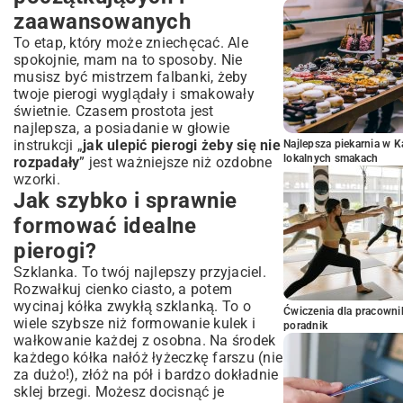
zaawansowanych
To etap, który może zniechęcać. Ale
spokojnie, mam na to sposoby. Nie
musisz być mistrzem falbanki, żeby
twoje pierogi wyglądały i smakowały
świetnie. Czasem prostota jest
najlepsza, a posiadanie w głowie
instrukcji „
jak ulepić pierogi żeby się nie
Najlepsza piekarnia w 
lokalnych smakach
rozpadały
” jest ważniejsze niż ozdobne
wzorki.
Jak szybko i sprawnie
formować idealne
pierogi?
Szklanka. To twój najlepszy przyjaciel.
Rozwałkuj cienko ciasto, a potem
wycinaj kółka zwykłą szklanką. To o
Ćwiczenia dla pracown
wiele szybsze niż formowanie kulek i
poradnik
wałkowanie każdej z osobna. Na środek
każdego kółka nałóż łyżeczkę farszu (nie
za dużo!), złóż na pół i bardzo dokładnie
sklej brzegi. Możesz docisnąć je