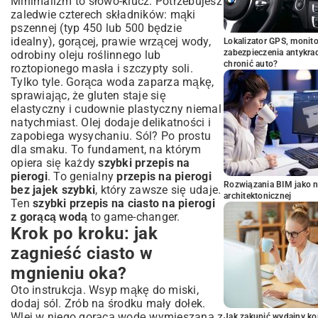
Minimalizm to słowo-klucz. Potrzebujesz
zaledwie czterech składników: mąki
pszennej (typ 450 lub 500 będzie
idealny), gorącej, prawie wrzącej wody,
Lokalizator GPS, monito
zabezpieczenia antykra
odrobiny oleju roślinnego lub
chronić auto?
roztopionego masła i szczypty soli.
Tylko tyle. Gorąca woda zaparza mąkę,
sprawiając, że gluten staje się
elastyczny i cudownie plastyczny niemal
natychmiast. Olej dodaje delikatności i
zapobiega wysychaniu. Sól? Po prostu
dla smaku. To fundament, na którym
opiera się każdy
szybki przepis na
pierogi
. To genialny
przepis na pierogi
Rozwiązania BIM jako n
bez jajek szybki
, który zawsze się udaje.
architektonicznej
Ten
szybki przepis na ciasto na pierogi
z gorącą wodą
to game-changer.
Krok po kroku: jak
zagnieść ciasto w
mgnieniu oka?
Oto instrukcja. Wsyp mąkę do miski,
dodaj sól. Zrób na środku mały dołek.
Wlej w niego gorącą wodę wymieszaną z
Jak zakupić wydajny ko