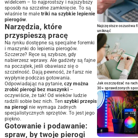
widelcem – to najprostszy i najszybszy
sposób na szczelne zamknięcie. To są
właśnie te małe
triki na szybkie lepienie
pierogów
.
Narzędzia, które
Najczęstsze oszustwa f
uniknąć
przyspieszą pracę
Na rynku dostępne są specjalne foremki
i maszynki do lepienia pierogów.
Szczerze? Ręce są szybsze, gdy
nabierzesz wprawy. Ale gadżety są fajne
na początek, jeśli obawiasz się o
szczelność. Dają pewność, że farsz nie
wypłynie podczas gotowania.
Odpowiadając na pytanie,
czy można
Jak oszczędzać na rac
30+ sprawdzonych sp
zrobić pierogi bez maszynki
–
oczywiście, że tak! Od wieków ludzie
radzili sobie bez nich. Ten
szybki przepis
na pierogi
nie wymaga żadnych
specjalistycznych sprzętów. To jest jego
piękno.
Gotowanie i podawanie:
spraw, by twoje pierogi