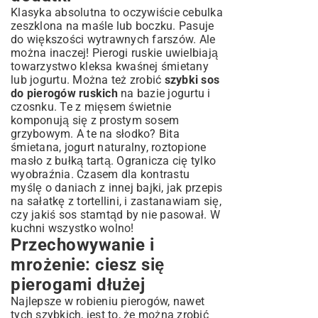
Klasyka absolutna to oczywiście cebulka
zeszklona na maśle lub boczku. Pasuje
do większości wytrawnych farszów. Ale
można inaczej! Pierogi ruskie uwielbiają
towarzystwo kleksa kwaśnej śmietany
lub jogurtu. Można też zrobić
szybki sos
do pierogów ruskich
na bazie jogurtu i
czosnku. Te z mięsem świetnie
komponują się z prostym sosem
grzybowym. A te na słodko? Bita
śmietana, jogurt naturalny, roztopione
masło z bułką tartą. Ogranicza cię tylko
wyobraźnia. Czasem dla kontrastu
myślę o daniach z innej bajki, jak
przepis
na sałatkę z tortellini
, i zastanawiam się,
czy jakiś sos stamtąd by nie pasował. W
kuchni wszystko wolno!
Przechowywanie i
mrożenie: ciesz się
pierogami dłużej
Najlepsze w robieniu pierogów, nawet
tych szybkich, jest to, że można zrobić