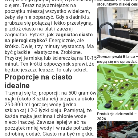
stosunkowo niskiej cen
olejem. Teraz najważniejsze: na
początku mieszaj wszystko widelcem,
żeby się nie poparzyć. Gdy składniki z
grubsza się połączą i lekko przestygną,
przełóż ciasto na blat i zacznij
zagniatać. Pytasz,
jak zagniatać ciasto
na pierogi szybko
? Energicznie, ale
krótko. Dwie, trzy minuty wystarczą. Ma
być gładkie i elastyczne. Zrobione.
Zlewozmywaki Blanco – 
Przykryj je miską lub ściereczką na 10-15
mogą się nie sprawdzić
minut. Ten krótki odpoczynek sprawi, że
będzie jeszcze lepsze. To cały sekret.
Proporcje na ciasto
idealne
Trzymaj się tej proporcji: na 500 gramów
mąki (około 3 szklanek) przypada około
250-300 ml gorącej wody (jedna
szklanka) i 2-3 łyżki oleju. Pamiętaj, że
Produkcja elektroniki – 
każda mąka jest inna i chłonie wodę
2026
nieco inaczej. Zawsze lepiej wlać na
początek mniej wody i w razie potrzeby
odrobinę dodać. Ciasto ma być miękkie,