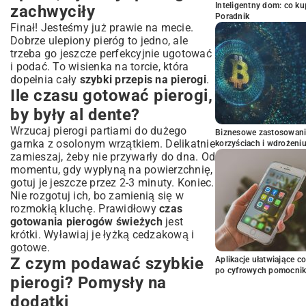
Inteligentny dom: co k
zachwyciły
Poradnik
Finał! Jesteśmy już prawie na mecie.
Dobrze ulepiony pieróg to jedno, ale
trzeba go jeszcze perfekcyjnie ugotować
i podać. To wisienka na torcie, która
dopełnia cały
szybki przepis na pierogi
.
Ile czasu gotować pierogi,
by były al dente?
Wrzucaj pierogi partiami do dużego
Biznesowe zastosowani
garnka z osolonym wrzątkiem. Delikatnie
korzyściach i wdrożeni
zamieszaj, żeby nie przywarły do dna. Od
momentu, gdy wypłyną na powierzchnię,
gotuj je jeszcze przez 2-3 minuty. Koniec.
Nie rozgotuj ich, bo zamienią się w
rozmokłą kluchę. Prawidłowy
czas
gotowania pierogów świeżych
jest
krótki. Wyławiaj je łyżką cedzakową i
gotowe.
Z czym podawać szybkie
Aplikacje ułatwiające c
po cyfrowych pomocni
pierogi? Pomysły na
dodatki