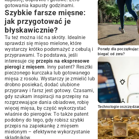
gotowania kapusty godzinami.
Szybkie farsze mięsne:
jak przygotować je
błyskawicznie?
Tu też można iść na skróty. Idealnie
sprawdzi się mięso mielone, które
wystarczy krótko podsmażyć z cebulą i
Porady dla początkując
biegać od zera?
przyprawami. To podstawa, jeśli
interesuje cię
przepis na ekspresowe
pierogi z mięsem
. Inny patent? Resztki
pieczonego kurczaka lub gotowanego
mięsa z rosołu. Wystarczy je zmielić lub
drobno posiekać, dodać ulubione
przyprawy i farsz jest gotowy. Czasami,
gdy szukam inspiracji na
przepisy na
rozgrzewające dania obiadowe
, robię
Technologie oszczędzan
więcej mięsa, by część wykorzystać
właśnie do pierogów. To także patent
podobny do tego, gdy robisz
szybki
przepis na zapiekankę z mięsem
mielonym
– efektywne wykorzystanie
składników.