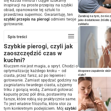
się każda minuta i ciągle szukamy
inspiracji na
proste przepisy na szybki
obiad
, opanowanie tej sztuki to
prawdziwa supermoc. Gwarantuję, ten
Zarabiaj na tym, że ni
szybki przepis na pierogi
odmieni twoje
jako dodatkowe źródło 
gotowanie.
zakładu
Spis treści
Szybkie pierogi, czyli jak
Szybkie pierogi, czyli jak zaoszczędzić
czas w kuchni?
zaoszczędzić czas w
Dlaczego warto postawić na domowe
kuchni?
pierogi?
Kluczem nie jest magia, a spryt. Chodzi o
Sekret idealnego ciasta na pierogi bez
optymalizację każdego kroku – od
Atopowe zapalenie skór
zbędnego wysiłku
ciasta, przez farsz, aż po lepienie i
ciało?
Składniki na ekspresowe ciasto: co jest
gotowanie. Zamiast spędzać godziny na
kluczem do sukcesu?
zagniataniu twardego ciasta, użyjemy
Krok po kroku: jak zagnieść ciasto w
triku z gorącą wodą. Zamiast gotować
mgnieniu oka?
kapustę przez pół dnia, postawimy na
farsze, które robią się praktycznie same.
Proporcje na ciasto idealne
To jest właśnie filozofia, która stoi za
Triki na elastyczne ciasto, które się nie
tym konkretnym podejściem. Mój
szybki
klei