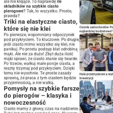
ale nie klejące. To naprawdę
ile
składników na szybkie ciasto
pierogowe
? Tak, to wszystko. Proste,
prawda?
Triki na elastyczne ciasto,
które się nie klei
Cennik samochodów Por
najbardziej budżetowe?
Po pierwsze, wspomniany odpoczynek
pod przykryciem. To kluczowe. Po drugie,
jeśli ciasto mimo wszystko się klei, nie
panikuj. Po prostu podsyp blat odrobiną
mąki. Ale nie za dużo! Zbyt duża ilość
mąki sprawi, że ciasto stanie się twarde.
Po trzecie, wałkuj małe porcje ciasta, a
resztę trzymaj pod przykryciem. Dzięki
temu nie wyschnie. Te proste zasady
Hale przemysłowe a wyt
sprawią, że praca z tym ciastem będzie
inwestycji
przyjemnością, a nie walką.
Pomysły na szybkie farsze
do pierogów – klasyka i
nowoczesność
Ciasto mamy z głowy, czas na nadzienie.