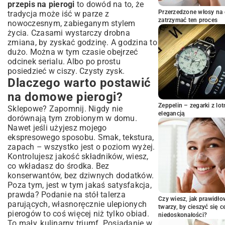
przepis na pierogi
to dowód na to, że
Pomysły na szybkie farsze do pierogów
Przerzedzone włosy na 
tradycja może iść w parze z
– klasyka i nowoczesność
zatrzymać ten proces
nowoczesnym, zabieganym stylem
życia. Czasami wystarczy drobna
Najpopularniejsze farsze: od ruskich po
zmiana, by zyskać godzinę. A godzina to
kapustę z grzybami
dużo. Można w tym czasie obejrzeć
Szybkie farsze mięsne: jak przygotować
odcinek serialu. Albo po prostu
je błyskawicznie?
posiedzieć w ciszy. Czysty zysk.
Opcje wegetariańskie i wegańskie:
Dlaczego warto postawić
kreatywnie i zdrowo
na domowe pierogi?
Efektywne lepienie pierogów: techniki
Zeppelin – zegarki z l
Sklepowe? Zapomnij. Nigdy nie
dla początkujących i zaawansowanych
elegancją
dorównają tym zrobionym w domu.
Jak szybko i sprawnie formować idealne
Nawet jeśli użyjesz mojego
pierogi?
ekspresowego sposobu. Smak, tekstura,
Narzędzia, które przyspieszą pracę
zapach – wszystko jest o poziom wyżej.
Kontrolujesz jakość składników, wiesz,
Gotowanie i podawanie: spraw, by twoje
co wkładasz do środka. Bez
pierogi zachwyciły
konserwantów, bez dziwnych dodatków.
Ile czasu gotować pierogi, by były al
Poza tym, jest w tym jakaś satysfakcja,
dente?
prawda? Podanie na stół talerza
Czy wiesz, jak prawidł
Z czym podawać szybkie pierogi?
parujących, własnoręcznie ulepionych
twarzy, by cieszyć się 
Pomysły na dodatki
pierogów to coś więcej niż tylko obiad.
niedoskonałości?
To mały, kulinarny triumf. Posiadanie w
Przechowywanie i mrożenie: ciesz się