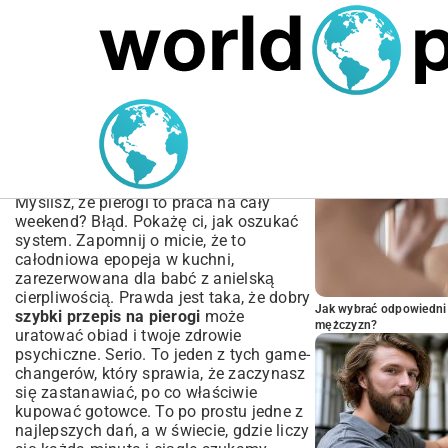
MARIUSZ ŁAMAGA
04.10.2025
SPORT
POPULARNE A
Szybki przepis na pierogi
– Jak zrobić je w mniej niż
godzinę?
Myślisz, że pierogi to praca na cały
weekend? Błąd. Pokażę ci, jak oszukać
system. Zapomnij o micie, że to
całodniowa epopeja w kuchni,
zarezerwowana dla babć z anielską
cierpliwością. Prawda jest taka, że dobry
Jak wybrać odpowiedni 
szybki przepis na pierogi
może
mężczyzn?
uratować obiad i twoje zdrowie
psychiczne. Serio. To jeden z tych game-
changerów, który sprawia, że zaczynasz
się zastanawiać, po co właściwie
kupować gotowce. To po prostu jedne z
najlepszych dań, a w świecie, gdzie liczy