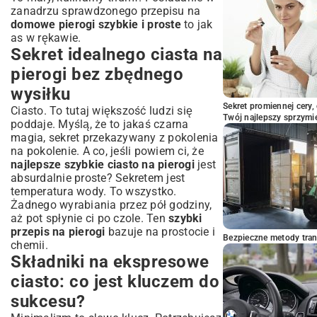
zanadrzu sprawdzonego przepisu na
pierogami dłużej
domowe pierogi szybkie i proste
to jak
Jak prawidłowo zamrozić ugotowane i
as w rękawie.
surowe pierogi?
Sekret idealnego ciasta na
Ogrzewanie pierogów: sposoby na
pierogi bez zbędnego
zachowanie smaku
wysiłku
Podsumowanie: Twoje szybkie pierogi
gotowe do podbicia serc!
Sekret promiennej cery,
Ciasto. To tutaj większość ludzi się
Twój najlepszy sprzymi
poddaje. Myślą, że to jakaś czarna
magia, sekret przekazywany z pokolenia
na pokolenie. A co, jeśli powiem ci, że
najlepsze szybkie ciasto na pierogi
jest
absurdalnie proste? Sekretem jest
temperatura wody. To wszystko.
Żadnego wyrabiania przez pół godziny,
aż pot spłynie ci po czole. Ten
szybki
przepis na pierogi
bazuje na prostocie i
Bezpieczne metody trans
chemii.
Składniki na ekspresowe
ciasto: co jest kluczem do
sukcesu?