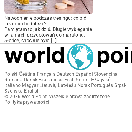
Nawodnienie podczas treningu: co pić i
jak robić to dobrze?
Pamiętam to jak dziś. Długie wybieganie
w ramach przygotowań do maratonu.
Słońce, choć nie było […]
Polski
Čeština
Français
Deutsch
Español
Slovenčina
Română
Dansk
Български
Eesti
Suomi
Ελληνικά
Italiano
Magyar
Lietuvių
Latviešu
Norsk
Português
Srpski
Svenska
English
© 2026 World Point. Wszelkie prawa zastrzeżone.
Polityka prywatności