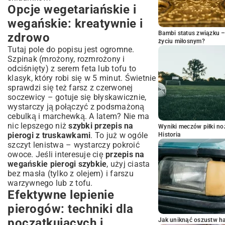
Opcje wegetariańskie i
wegańskie: kreatywnie i
Bambi status związku 
zdrowo
życiu miłosnym?
Tutaj pole do popisu jest ogromne.
Szpinak (mrożony, rozmrożony i
odciśnięty) z serem feta lub tofu to
klasyk, który robi się w 5 minut. Świetnie
sprawdzi się też farsz z czerwonej
soczewicy – gotuje się błyskawicznie,
wystarczy ją połączyć z podsmażoną
cebulką i marchewką. A latem? Nie ma
nic lepszego niż
szybki przepis na
Wyniki meczów piłki noż
pierogi z truskawkami
. To już w ogóle
Historia
szczyt lenistwa – wystarczy pokroić
owoce. Jeśli interesuje cię
przepis na
wegańskie pierogi szybkie
, użyj ciasta
bez masła (tylko z olejem) i farszu
warzywnego lub z tofu.
Efektywne lepienie
pierogów: techniki dla
początkujących i
Jak uniknąć oszustw h