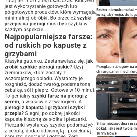
Tutaj też można oszukać czas. Kluczem
jest wykorzystanie gotowych lub
Broker nieruchomości – 
półgotowych produktów, które wymagają
kursy, aby wejść do teg
minimalnej obróbki. Bo przecież
szybki
przepis na pierogi
musi być szybki w
każdym aspekcie.
Najpopularniejsze farsze:
od ruskich po kapustę z
grzybami
Klasyka gatunku. Zastanawiasz się,
jak
zrobić szybkie pierogi ruskie
? Użyj
Przegląd zabiegów na 
chirurgiczne i niechirur
ziemniaków, które zostały z
wczorajszego obiadu. Wystarczy je
rozgnieść, dodać twaróg, podsmażoną
cebulkę, sól i pieprz. Gotowe w 10 minut.
To genialny
szybki farsz na pierogi z
serem
, a właściwie z twarogiem. A
pierogi z kapustą i grzybami szybki
przepis
? Sięgnij po dobrej jakości
kapustę kiszoną ze słoika i pieczarki.
Silna, niezawodna i pr
Pieczarki wystarczy szybko podsmażyć
pokaż, jaka jest twoja 
z cebulą, dodać odciśniętą i posiekaną
survivalowe
kapustę, doprawić i gotowe. Zero