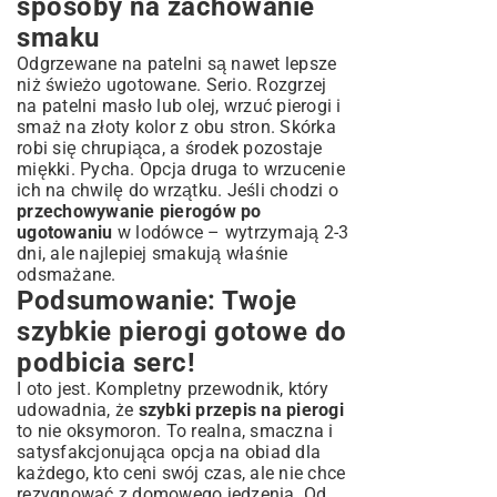
sposoby na zachowanie
smaku
Odgrzewane na patelni są nawet lepsze
niż świeżo ugotowane. Serio. Rozgrzej
na patelni masło lub olej, wrzuć pierogi i
smaż na złoty kolor z obu stron. Skórka
robi się chrupiąca, a środek pozostaje
miękki. Pycha. Opcja druga to wrzucenie
ich na chwilę do wrzątku. Jeśli chodzi o
przechowywanie pierogów po
ugotowaniu
w lodówce – wytrzymają 2-3
dni, ale najlepiej smakują właśnie
odsmażane.
Podsumowanie: Twoje
szybkie pierogi gotowe do
podbicia serc!
I oto jest. Kompletny przewodnik, który
udowadnia, że
szybki przepis na pierogi
to nie oksymoron. To realna, smaczna i
satysfakcjonująca opcja na obiad dla
każdego, kto ceni swój czas, ale nie chce
rezygnować z domowego jedzenia. Od