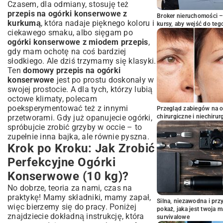
Czasem, dla odmiany, stosuję też
przepis na ogórki konserwowe z
Broker nieruchomości – 
kurkumą
, która nadaje pięknego koloru i
kursy, aby wejść do teg
ciekawego smaku, albo sięgam po
ogórki konserwowe z miodem przepis
,
gdy mam ochotę na coś bardziej
słodkiego. Ale dziś trzymamy się klasyki.
Ten
domowy przepis na ogórki
konserwowe
jest po prostu doskonały w
swojej prostocie. A dla tych, którzy lubią
octowe klimaty, polecam
poeksperymentować też z innymi
Przegląd zabiegów na 
przetworami. Gdy już opanujecie ogórki,
chirurgiczne i niechirur
spróbujcie zrobić
grzyby w occie
– to
zupełnie inna bajka, ale równie pyszna.
Krok po Kroku: Jak Zrobić
Perfekcyjne Ogórki
Konserwowe (10 kg)?
No dobrze, teoria za nami, czas na
praktykę! Mamy składniki, mamy zapał,
Silna, niezawodna i pr
więc bierzemy się do pracy. Poniżej
pokaż, jaka jest twoja 
znajdziecie dokładną instrukcję, która
survivalowe