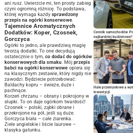
ani rusz. Uwierzcie mi, ten prosty zabieg
czyni ogromną różnicę. To podstawa,
której wymaga każdy
sprawdzony
przepis na ogórki konserwowe
.
Tajemnice Aromatycznych
Dodatków: Koper, Czosnek,
Cennik samochodów Por
najbardziej budżetowe?
Gorczyca
Ogórki to jedno, ale prawdziwą magię
tworzą dodatki. To one decydują
ostatecznie o tym,
co dodać do ogórków
konserwowych dla smaku
. Mój
przepis
babci na ogórki konserwowe
opiera się
na klasycznym zestawie, który nigdy nie
zawodzi. Będziecie potrzebować:
Baldachy kopru – świeże, duże i
Hale przemysłowe a wyt
pachnące.
inwestycji
Korzeń chrzanu – obrany i pokrojony w
słupki. To on daje ogórkom twardość!
Czosnek – polski, ząbki obrane i
przekrojone na pół, jeśli są duże.
Gorczyca biała – całe ziarenka.
Ziele angielskie i liście laurowe –
klasyka gatunku.