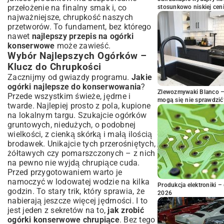
przełożenie na finalny smak i, co
stosunkowo niskiej cen
najważniejsze, chrupkość naszych
przetworów. To fundament, bez którego
nawet
najlepszy przepis na ogórki
konserwowe
może zawieść.
Wybór Najlepszych Ogórków –
Klucz do Chrupkości
Zacznijmy od gwiazdy programu.
Jakie
ogórki najlepsze do konserwowania
?
Zlewozmywaki Blanco – 
Przede wszystkim świeże, jędrne i
mogą się nie sprawdzić
twarde. Najlepiej prosto z pola, kupione
na lokalnym targu. Szukajcie ogórków
gruntowych, niedużych, o podobnej
wielkości, z cienką skórką i małą ilością
brodawek. Unikajcie tych przerośniętych,
żółtawych czy pomarszczonych – z nich
na pewno nie wyjdą chrupiące cuda.
Przed przygotowaniem warto je
namoczyć w lodowatej wodzie na kilka
Produkcja elektroniki – 
godzin. To stary trik, który sprawia, że
2026
nabierają jeszcze więcej jędrności. I to
jest jeden z sekretów na to,
jak zrobić
ogórki konserwowe chrupiące
. Bez tego