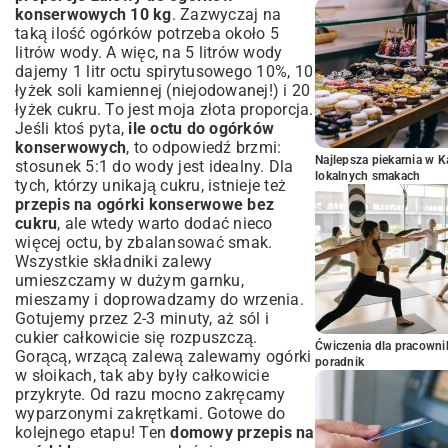
konserwowych 10 kg
. Zazwyczaj na
taką ilość ogórków potrzeba około 5
litrów wody. A więc, na 5 litrów wody
dajemy 1 litr octu spirytusowego 10%, 10
łyżek soli kamiennej (niejodowanej!) i 20
łyżek cukru. To jest moja złota proporcja.
Jeśli ktoś pyta,
ile octu do ogórków
konserwowych
, to odpowiedź brzmi:
Najlepsza piekarnia w 
stosunek 5:1 do wody jest idealny. Dla
lokalnych smakach
tych, którzy unikają cukru, istnieje też
przepis na ogórki konserwowe bez
cukru
, ale wtedy warto dodać nieco
więcej octu, by zbalansować smak.
Wszystkie składniki zalewy
umieszczamy w dużym garnku,
mieszamy i doprowadzamy do wrzenia.
Gotujemy przez 2-3 minuty, aż sól i
cukier całkowicie się rozpuszczą.
Ćwiczenia dla pracown
Gorącą, wrzącą zalewą zalewamy ogórki
poradnik
w słoikach, tak aby były całkowicie
przykryte. Od razu mocno zakręcamy
wyparzonymi zakrętkami. Gotowe do
kolejnego etapu! Ten
domowy przepis na