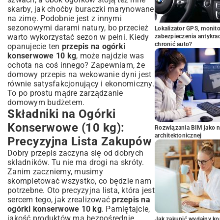
skarby, jak choćby
buraczki marynowane
na zimę
. Podobnie jest z innymi
sezonowymi darami natury, bo przecież
Lokalizator GPS, monito
warto wykorzystać sezon w pełni. Kiedy
zabezpieczenia antykra
chronić auto?
opanujecie ten
przepis na ogórki
konserwowe 10 kg
, może najdzie was
ochota na coś innego? Zapewniam, że
domowy przepis na wekowanie dyni
jest
równie satysfakcjonujący i ekonomiczny.
To po prostu mądre zarządzanie
domowym budżetem.
Składniki na Ogórki
Konserwowe (10 kg):
Rozwiązania BIM jako n
architektonicznej
Precyzyjna Lista Zakupów
Dobry przepis zaczyna się od dobrych
składników. Tu nie ma drogi na skróty.
Zanim zaczniemy, musimy
skompletować wszystko, co będzie nam
potrzebne. Oto precyzyjna lista, która jest
sercem tego, jak zrealizować
przepis na
ogórki konserwowe 10 kg
. Pamiętajcie,
jakość produktów ma bezpośrednie
Jak zakupić wydajny ko