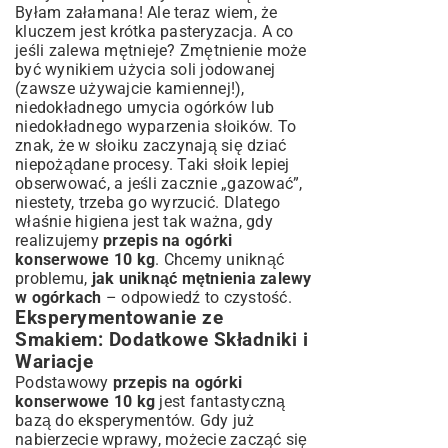
Byłam załamana! Ale teraz wiem, że
kluczem jest krótka pasteryzacja. A co
jeśli zalewa mętnieje? Zmętnienie może
być wynikiem użycia soli jodowanej
(zawsze używajcie kamiennej!),
niedokładnego umycia ogórków lub
niedokładnego wyparzenia słoików. To
znak, że w słoiku zaczynają się dziać
niepożądane procesy. Taki słoik lepiej
obserwować, a jeśli zacznie „gazować”,
niestety, trzeba go wyrzucić. Dlatego
właśnie higiena jest tak ważna, gdy
realizujemy
przepis na ogórki
konserwowe 10 kg
. Chcemy uniknąć
problemu,
jak uniknąć mętnienia zalewy
w ogórkach
– odpowiedź to czystość.
Eksperymentowanie ze
Smakiem: Dodatkowe Składniki i
Wariacje
Podstawowy
przepis na ogórki
konserwowe 10 kg
jest fantastyczną
bazą do eksperymentów. Gdy już
nabierzecie wprawy, możecie zacząć się