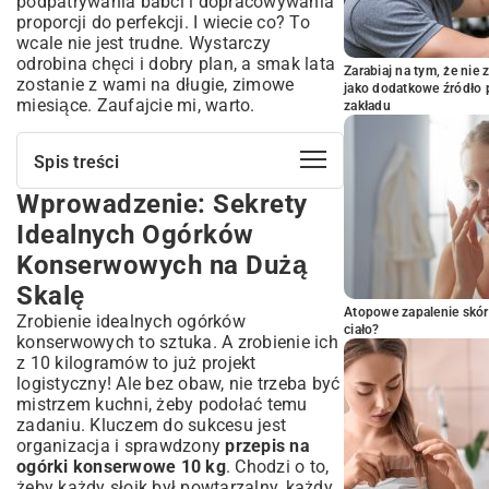
podpatrywania babci i dopracowywania
proporcji do perfekcji. I wiecie co? To
wcale nie jest trudne. Wystarczy
odrobina chęci i dobry plan, a smak lata
Zarabiaj na tym, że ni
zostanie z wami na długie, zimowe
jako dodatkowe źródło 
miesiące. Zaufajcie mi, warto.
zakładu
Spis treści
Wprowadzenie: Sekrety
Wprowadzenie: Sekrety Idealnych
Ogórków Konserwowych na Dużą Skalę
Idealnych Ogórków
Dlaczego Warto Przygotować 10 kg
Konserwowych na Dużą
Ogórków Konserwowych na Zimę?
Skalę
Ekonomia i Praktyczność Domowych
Przetworów
Atopowe zapalenie skór
Zrobienie idealnych ogórków
ciało?
Składniki na Ogórki Konserwowe (10
konserwowych to sztuka. A zrobienie ich
kg): Precyzyjna Lista Zakupów
z 10 kilogramów to już projekt
logistyczny! Ale bez obaw, nie trzeba być
Wybór Najlepszych Ogórków – Klucz do
mistrzem kuchni, żeby podołać temu
Chrupkości
zadaniu. Kluczem do sukcesu jest
Tajemnice Aromatycznych Dodatków:
organizacja i sprawdzony
przepis na
Koper, Czosnek, Gorczyca
ogórki konserwowe 10 kg
. Chodzi o to,
Krok po Kroku: Jak Zrobić Perfekcyjne
żeby każdy słoik był powtarzalny, każdy