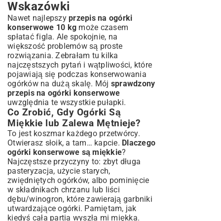
Wskazówki
Nawet najlepszy
przepis na ogórki
konserwowe 10 kg
może czasem
spłatać figla. Ale spokojnie, na
większość problemów są proste
rozwiązania. Zebrałam tu kilka
najczęstszych pytań i wątpliwości, które
pojawiają się podczas konserwowania
ogórków na dużą skalę. Mój
sprawdzony
przepis na ogórki konserwowe
uwzględnia te wszystkie pułapki.
Co Zrobić, Gdy Ogórki Są
Miękkie lub Zalewa Mętnieje?
To jest koszmar każdego przetwórcy.
Otwierasz słoik, a tam… kapcie.
Dlaczego
ogórki konserwowe są miękkie
?
Najczęstsze przyczyny to: zbyt długa
pasteryzacja, użycie starych,
zwiędniętych ogórków, albo pominięcie
w składnikach chrzanu lub liści
dębu/winogron, które zawierają garbniki
utwardzające ogórki. Pamiętam, jak
kiedyś cała partia wyszła mi miękka.