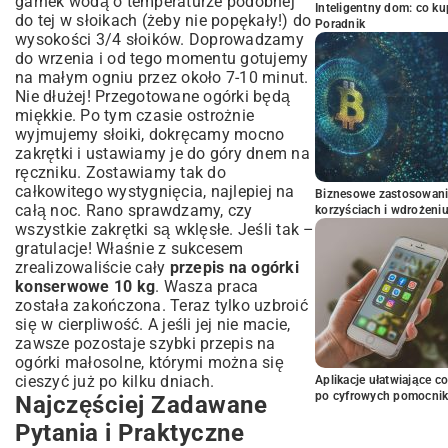
garnek wodą o temperaturze podobnej
Inteligentny dom: co k
do tej w słoikach (żeby nie popękały!) do
Poradnik
wysokości 3/4 słoików. Doprowadzamy
do wrzenia i od tego momentu gotujemy
na małym ogniu przez około 7-10 minut.
Nie dłużej! Przegotowane ogórki będą
miękkie. Po tym czasie ostrożnie
wyjmujemy słoiki, dokręcamy mocno
zakrętki i ustawiamy je do góry dnem na
ręczniku. Zostawiamy tak do
całkowitego wystygnięcia, najlepiej na
Biznesowe zastosowani
całą noc. Rano sprawdzamy, czy
korzyściach i wdrożeni
wszystkie zakrętki są wklęsłe. Jeśli tak –
gratulacje! Właśnie z sukcesem
zrealizowaliście cały
przepis na ogórki
konserwowe 10 kg
. Wasza praca
została zakończona. Teraz tylko uzbroić
się w cierpliwość. A jeśli jej nie macie,
zawsze pozostaje
szybki przepis na
ogórki małosolne
, którymi można się
cieszyć już po kilku dniach.
Aplikacje ułatwiające c
po cyfrowych pomocni
Najczęściej Zadawane
Pytania i Praktyczne