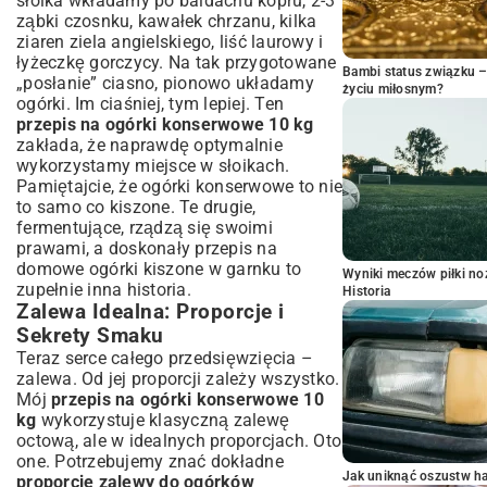
słoika wkładamy po baldachu kopru, 2-3
ząbki czosnku, kawałek chrzanu, kilka
ziaren ziela angielskiego, liść laurowy i
łyżeczkę gorczycy. Na tak przygotowane
Bambi status związku 
„posłanie” ciasno, pionowo układamy
życiu miłosnym?
ogórki. Im ciaśniej, tym lepiej. Ten
przepis na ogórki konserwowe 10 kg
zakłada, że naprawdę optymalnie
wykorzystamy miejsce w słoikach.
Pamiętajcie, że ogórki konserwowe to nie
to samo co kiszone. Te drugie,
fermentujące, rządzą się swoimi
prawami, a doskonały
przepis na
domowe ogórki kiszone w garnku
to
Wyniki meczów piłki noż
zupełnie inna historia.
Historia
Zalewa Idealna: Proporcje i
Sekrety Smaku
Teraz serce całego przedsięwzięcia –
zalewa. Od jej proporcji zależy wszystko.
Mój
przepis na ogórki konserwowe 10
kg
wykorzystuje klasyczną zalewę
octową, ale w idealnych proporcjach. Oto
one. Potrzebujemy znać dokładne
Jak uniknąć oszustw h
proporcje zalewy do ogórków