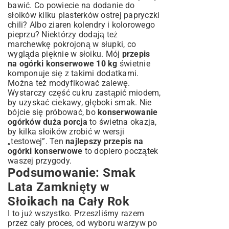
bawić. Co powiecie na dodanie do
słoików kilku plasterków ostrej papryczki
chili? Albo ziaren kolendry i kolorowego
pieprzu? Niektórzy dodają też
marchewkę pokrojoną w słupki, co
wygląda pięknie w słoiku. Mój
przepis
na ogórki konserwowe 10 kg
świetnie
komponuje się z takimi dodatkami.
Można też modyfikować zalewę.
Wystarczy część cukru zastąpić miodem,
by uzyskać ciekawy, głęboki smak. Nie
bójcie się próbować, bo
konserwowanie
ogórków duża porcja
to świetna okazja,
by kilka słoików zrobić w wersji
„testowej”. Ten
najlepszy przepis na
ogórki konserwowe
to dopiero początek
waszej przygody.
Podsumowanie: Smak
Lata Zamknięty w
Słoikach na Cały Rok
I to już wszystko. Przeszliśmy razem
przez cały proces, od wyboru warzyw po