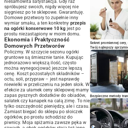
niesamowita satysfakcja. Gdy raz
spróbujesz swoich, nigdy więcej nie
sięgniesz po te sklepowe. Gwarantuję.
Domowe przetwory to zupełnie inny
wymiar smaku, a ten konkretny
przepis
na ogórki konserwowe 10 kg
jest po
prostu niezastąpiony w moim domu.
Ekonomia i Praktyczność
Sekret promiennej cery,
Domowych Przetworów
Twój najlepszy sprzymi
Policzmy. W szczycie sezonu ogórki
gruntowe są śmiesznie tanie. Kupując
jednorazowo większą ilość, często
można wynegocjować jeszcze lepszą
cenę. Koszt pozostałych składników –
octu, soli, przypraw – jest naprawdę
niewielki w przeliczeniu na jeden słoik. W
efekcie za ułamek ceny sklepowej mamy
zapas pysznych dodatków do obiadów,
Bezpieczne metody trans
sałatek czy kanapek na całą zimę. To nie
tylko oszczędność pieniędzy, ale i czasu.
Zamiast biegać do sklepu po słoiczek
ogórków, po prostu schodzisz do
piwnicy. Moja spiżarnia zawsze pęka w
szwach, a obok ogórków stoją też inne