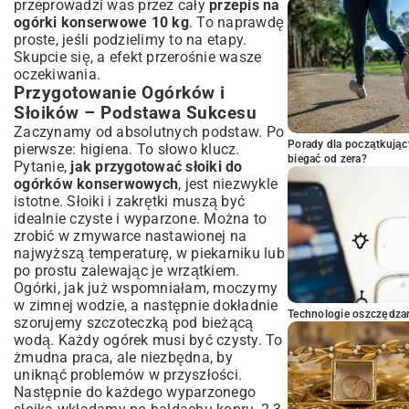
przeprowadzi was przez cały
przepis na
ogórki konserwowe 10 kg
. To naprawdę
proste, jeśli podzielimy to na etapy.
Skupcie się, a efekt przerośnie wasze
oczekiwania.
Przygotowanie Ogórków i
Słoików – Podstawa Sukcesu
Zaczynamy od absolutnych podstaw. Po
Porady dla początkując
pierwsze: higiena. To słowo klucz.
biegać od zera?
Pytanie,
jak przygotować słoiki do
ogórków konserwowych
, jest niezwykle
istotne. Słoiki i zakrętki muszą być
idealnie czyste i wyparzone. Można to
zrobić w zmywarce nastawionej na
najwyższą temperaturę, w piekarniku lub
po prostu zalewając je wrzątkiem.
Ogórki, jak już wspomniałam, moczymy
w zimnej wodzie, a następnie dokładnie
Technologie oszczędzan
szorujemy szczoteczką pod bieżącą
wodą. Każdy ogórek musi być czysty. To
żmudna praca, ale niezbędna, by
uniknąć problemów w przyszłości.
Następnie do każdego wyparzonego