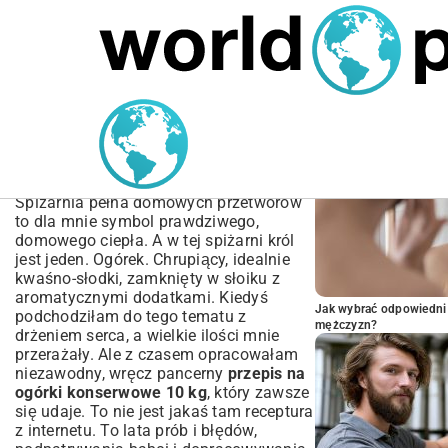
MARIUSZ ŁAMAGA
04.10.2025
SPORT
POPULARNE A
Przepis na ogórki
konserwowe 10 kg –
Chrupiące i Idealne
Spiżarnia pełna domowych przetworów
to dla mnie symbol prawdziwego,
domowego ciepła. A w tej spiżarni król
jest jeden. Ogórek. Chrupiący, idealnie
kwaśno-słodki, zamknięty w słoiku z
aromatycznymi dodatkami. Kiedyś
Jak wybrać odpowiedni 
podchodziłam do tego tematu z
mężczyzn?
drżeniem serca, a wielkie ilości mnie
przerażały. Ale z czasem opracowałam
niezawodny, wręcz pancerny
przepis na
ogórki konserwowe 10 kg
, który zawsze
się udaje. To nie jest jakaś tam receptura
z internetu. To lata prób i błędów,