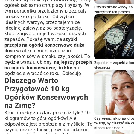
Ogórki Konserwowe (10 kg)?
ogórek tak samo chrupiący i pyszny. W
Przerzedzone włosy na 
Przygotowanie Ogórków i Słoików –
tym poradniku przejdziemy przez cały
zatrzymać ten proces
Podstawa Sukcesu
proces krok po kroku. Od wyboru
Zalewa Idealna: Proporcje i Sekrety Smaku
idealnych warzyw, przez tajemnice
idealnej zalewy, aż po pasteryzację,
Pasteryzacja: Klucz do Długowieczności
Twoich Ogórków
która zagwarantuje trwałość naszych
zapasów. Pokażę wam, że
szybki
Najczęściej Zadawane Pytania i
przepis na ogórki konserwowe duża
Praktyczne Wskazówki
ilość
wcale nie musi oznaczać
Co Zrobić, Gdy Ogórki Są Miękkie lub
kompromisów w smaku czy jakości. To
Zalewa Mętnieje?
będzie wasz ulubiony,
najlepszy przepis
Zeppelin – zegarki z l
Eksperymentowanie ze Smakiem:
na ogórki konserwowe
, do którego
elegancją
Dodatkowe Składniki i Wariacje
będziecie wracać co roku. Obiecuję.
Podsumowanie: Smak Lata Zamknięty
Dlaczego Warto
w Słoikach na Cały Rok
Przygotować 10 kg
Ogórków Konserwowych
na Zimę?
Ktoś mógłby zapytać: po co aż tyle? 10
kilogramów to góra ogórków! Ale
Czy wiesz, jak prawidł
odpowiedź jest prostsza niż myślicie. To
twarzy, by cieszyć się 
niedoskonałości?
czysta oszczędność, pewność jakości i