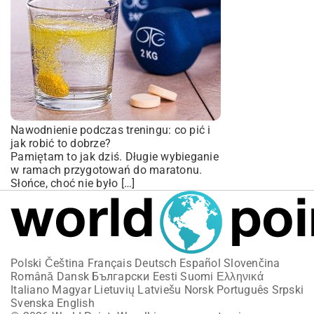
Nawodnienie podczas treningu: co pić i
jak robić to dobrze?
Pamiętam to jak dziś. Długie wybieganie
w ramach przygotowań do maratonu.
Słońce, choć nie było […]
Polski
Čeština
Français
Deutsch
Español
Slovenčina
Română
Dansk
Български
Eesti
Suomi
Ελληνικά
Italiano
Magyar
Lietuvių
Latviešu
Norsk
Português
Srpski
Svenska
English