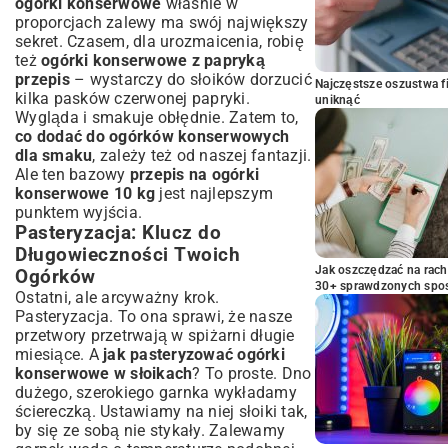
ogórki konserwowe
właśnie w
proporcjach zalewy ma swój największy
sekret. Czasem, dla urozmaicenia, robię
też
ogórki konserwowe z papryką
przepis
– wystarczy do słoików dorzucić
Najczęstsze oszustwa f
kilka pasków czerwonej papryki.
uniknąć
Wygląda i smakuje obłędnie. Zatem to,
co dodać do ogórków konserwowych
dla smaku
, zależy też od naszej fantazji.
Ale ten bazowy
przepis na ogórki
konserwowe 10 kg
jest najlepszym
punktem wyjścia.
Pasteryzacja: Klucz do
Długowieczności Twoich
Jak oszczędzać na rac
Ogórków
30+ sprawdzonych sp
Ostatni, ale arcyważny krok.
Pasteryzacja. To ona sprawi, że nasze
przetwory przetrwają w spiżarni długie
miesiące. A
jak pasteryzować ogórki
konserwowe w słoikach
? To proste. Dno
dużego, szerokiego garnka wykładamy
ściereczką. Ustawiamy na niej słoiki tak,
by się ze sobą nie stykały. Zalewamy