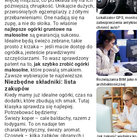
więcej miąższu, co przekłada się na ich
późniejszą chrupkość. Unikajcie dużych,
przerośniętych egzemplarzy z żółtymi
przebarwieniami. One nadają się na
Lokalizator GPS, monito
zupę, a nie do słoika. To właśnie
zabezpieczenia antykra
chronić auto?
najlepsze ogórki gruntowe na
małosolne
są gwarancją sukcesu.
Idealne będą świeżo zebrane, takie
prosto z krzaka – jeśli macie dostęp do
ogródka, jesteście prawdziwymi
szczęściarzami. To wasz sprawdzony
patent na to,
jak szybko zrobić ogórki
małosolne
, które powalą smakiem.
Zawsze wybierajcie te najświeższe.
Rozwiązania BIM jako n
Niezbędne składniki: lista
architektonicznej
zakupów
Kiedy mamy już idealne ogórki, czas na
dodatki, które zbudują ich smak. Tutaj
klasyka sprawdza się najlepiej.
Potrzebować będziemy:
Świeży koper – całe baldachy, razem z
łodygami. To on nadaje ten
charakterystyczny, świeży aromat.
Czosnek – kilka ząbków, obranych i
Jak zakupić wydajny ko