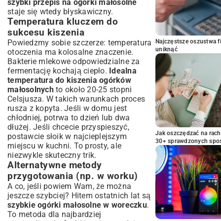
szybki przepis na ogórki małosolne
staje się wtedy błyskawiczny.
Temperatura kluczem do
sukcesu kiszenia
Powiedzmy sobie szczerze: temperatura
Najczęstsze oszustwa f
uniknąć
otoczenia ma kolosalne znaczenie.
Bakterie mlekowe odpowiedzialne za
fermentację kochają ciepło.
Idealna
temperatura do kiszenia ogórków
małosolnych
to około 20-25 stopni
Celsjusza. W takich warunkach proces
rusza z kopyta. Jeśli w domu jest
chłodniej, potrwa to dzień lub dwa
dłużej. Jeśli chcecie przyspieszyć,
Jak oszczędzać na rac
postawcie słoik w najcieplejszym
30+ sprawdzonych sp
miejscu w kuchni. To prosty, ale
niezwykle skuteczny trik.
Alternatywne metody
przygotowania (np. w worku)
A co, jeśli powiem Wam, że można
jeszcze szybciej? Hitem ostatnich lat są
szybkie ogórki małosolne w woreczku
.
To metoda dla najbardziej