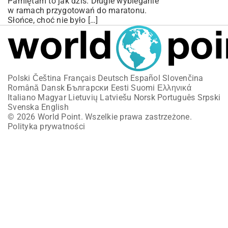
Pamiętam to jak dziś. Długie wybieganie
w ramach przygotowań do maratonu.
Słońce, choć nie było […]
Polski
Čeština
Français
Deutsch
Español
Slovenčina
Română
Dansk
Български
Eesti
Suomi
Ελληνικά
Italiano
Magyar
Lietuvių
Latviešu
Norsk
Português
Srpski
Svenska
English
© 2026 World Point. Wszelkie prawa zastrzeżone.
Polityka prywatności