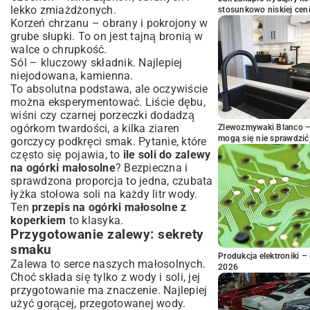
lekko zmiażdżonych.
stosunkowo niskiej cen
Korzeń chrzanu – obrany i pokrojony w
grube słupki. To on jest tajną bronią w
walce o chrupkość.
Sól – kluczowy składnik. Najlepiej
niejodowana, kamienna.
To absolutna podstawa, ale oczywiście
można eksperymentować. Liście dębu,
wiśni czy czarnej porzeczki dodadzą
ogórkom twardości, a kilka ziaren
Zlewozmywaki Blanco – 
mogą się nie sprawdzić
gorczycy podkręci smak. Pytanie, które
często się pojawia, to
ile soli do zalewy
na ogórki małosolne
? Bezpieczna i
sprawdzona proporcja to jedna, czubata
łyżka stołowa soli na każdy litr wody.
Ten
przepis na ogórki małosolne z
koperkiem
to klasyka.
Przygotowanie zalewy: sekrety
smaku
Produkcja elektroniki – 
Zalewa to serce naszych małosolnych.
2026
Choć składa się tylko z wody i soli, jej
przygotowanie ma znaczenie. Najlepiej
użyć gorącej, przegotowanej wody.