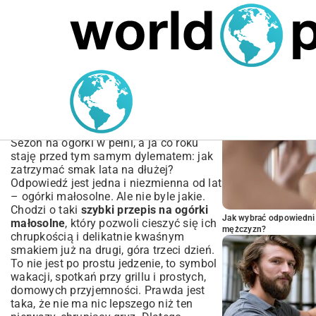
MARIUSZ ŁAMAGA
04.10.2025
SPORT
POPULARNE A
Szybki przepis na ogórki
małosolne | Chrupiące w
24h
Sezon na ogórki w pełni, a ja co roku
staję przed tym samym dylematem: jak
zatrzymać smak lata na dłużej?
Odpowiedź jest jedna i niezmienna od lat
– ogórki małosolne. Ale nie byle jakie.
Chodzi o taki
szybki przepis na ogórki
Jak wybrać odpowiedni 
małosolne
, który pozwoli cieszyć się ich
mężczyzn?
chrupkością i delikatnie kwaśnym
smakiem już na drugi, góra trzeci dzień.
To nie jest po prostu jedzenie, to symbol
wakacji, spotkań przy grillu i prostych,
domowych przyjemności. Prawda jest
taka, że nie ma nic lepszego niż ten