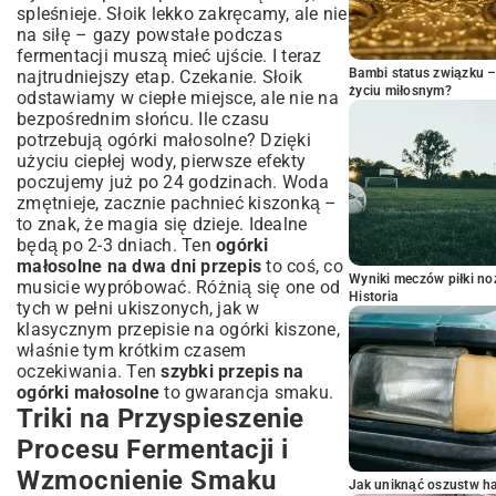
spleśnieje. Słoik lekko zakręcamy, ale nie
na siłę – gazy powstałe podczas
fermentacji muszą mieć ujście. I teraz
Bambi status związku 
najtrudniejszy etap. Czekanie. Słoik
życiu miłosnym?
odstawiamy w ciepłe miejsce, ale nie na
bezpośrednim słońcu. Ile czasu
potrzebują ogórki małosolne? Dzięki
użyciu ciepłej wody, pierwsze efekty
poczujemy już po 24 godzinach. Woda
zmętnieje, zacznie pachnieć kiszonką –
to znak, że magia się dzieje. Idealne
będą po 2-3 dniach. Ten
ogórki
małosolne na dwa dni przepis
to coś, co
Wyniki meczów piłki noż
musicie wypróbować. Różnią się one od
Historia
tych w pełni ukiszonych, jak w
klasycznym
przepisie na ogórki kiszone
,
właśnie tym krótkim czasem
oczekiwania. Ten
szybki przepis na
ogórki małosolne
to gwarancja smaku.
Triki na Przyspieszenie
Procesu Fermentacji i
Wzmocnienie Smaku
Jak uniknąć oszustw h