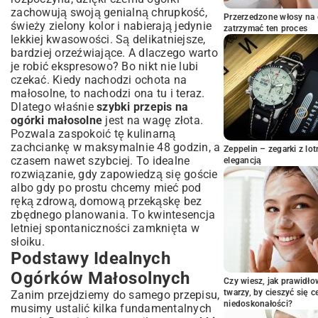
Krok po Kroku
zachowują swoją genialną chrupkość,
Przerzedzone włosy na 
Mycie i przygotowanie ogórków do
świeży zielony kolor i nabierają jedynie
zatrzymać ten proces
kiszenia
lekkiej kwasowości. Są delikatniejsze,
Układanie w słoikach: jak to zrobić
bardziej orzeźwiające. A dlaczego warto
efektywnie?
je robić ekspresowo? Bo nikt nie lubi
Zalewanie i czekanie: ile czasu potrzeba na
czekać. Kiedy nachodzi ochota na
idealne małosolne?
małosolne, to nachodzi ona tu i teraz.
Triki na Przyspieszenie Procesu
Dlatego właśnie
szybki przepis na
Fermentacji i Wzmocnienie Smaku
ogórki małosolne
jest na wagę złota.
Pozwala zaspokoić tę kulinarną
Jakie dodatki przyspieszają kiszenie
zachciankę w maksymalnie 48 godzin, a
ogórków?
Zeppelin – zegarki z l
czasem nawet szybciej. To idealne
elegancją
Temperatura kluczem do sukcesu kiszenia
rozwiązanie, gdy zapowiedzą się goście
Alternatywne metody przygotowania (np.
albo gdy po prostu chcemy mieć pod
w worku)
ręką zdrową, domową przekąskę bez
Najczęstsze Błędy i Jak Ich Unikać
zbędnego planowania. To kwintesencja
Ogórki zbyt miękkie – co poszło nie tak?
letniej spontaniczności zamknięta w
słoiku.
Problem z pleśnią: przyczyny i
Podstawy Idealnych
zapobieganie
Brak smaku – jak go podkręcić w
Ogórków Małosolnych
Czy wiesz, jak prawidł
ogórkach?
twarzy, by cieszyć się 
Zanim przejdziemy do samego przepisu,
Jak Podawać i Przechowywać Ogórki
niedoskonałości?
musimy ustalić kilka fundamentalnych
Małosolne?