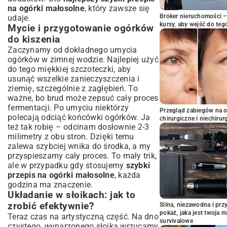
na ogórki małosolne
, który zawsze się
Broker nieruchomości – 
udaje.
kursy, aby wejść do teg
Mycie i przygotowanie ogórków
do kiszenia
Zaczynamy od dokładnego umycia
ogórków w zimnej wodzie. Najlepiej użyć
do tego miękkiej szczoteczki, aby
usunąć wszelkie zanieczyszczenia i
ziemię, szczególnie z zagłębień. To
ważne, bo brud może zepsuć cały proces
fermentacji. Po umyciu niektórzy
Przegląd zabiegów na 
polecają odciąć końcówki ogórków. Ja
chirurgiczne i niechirur
też tak robię – odcinam dosłownie 2-3
milimetry z obu stron. Dzięki temu
zalewa szybciej wnika do środka, a my
przyspieszamy cały proces. To mały trik,
ale w przypadku gdy stosujemy
szybki
przepis na ogórki małosolne
, każda
godzina ma znaczenie.
Układanie w słoikach: jak to
zrobić efektywnie?
Silna, niezawodna i pr
pokaż, jaka jest twoja 
Teraz czas na artystyczną część. Na dno
survivalowe
czystego, wyparzonego słoika wrzucamy