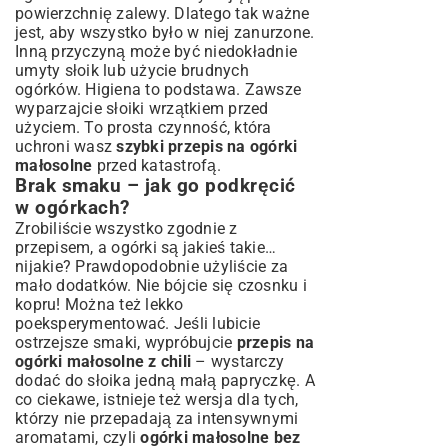
powierzchnię zalewy. Dlatego tak ważne
jest, aby wszystko było w niej zanurzone.
Inną przyczyną może być niedokładnie
umyty słoik lub użycie brudnych
ogórków. Higiena to podstawa. Zawsze
wyparzajcie słoiki wrzątkiem przed
użyciem. To prosta czynność, która
uchroni wasz
szybki przepis na ogórki
małosolne
przed katastrofą.
Brak smaku – jak go podkręcić
w ogórkach?
Zrobiliście wszystko zgodnie z
przepisem, a ogórki są jakieś takie…
nijakie? Prawdopodobnie użyliście za
mało dodatków. Nie bójcie się czosnku i
kopru! Można też lekko
poeksperymentować. Jeśli lubicie
ostrzejsze smaki, wypróbujcie
przepis na
ogórki małosolne z chili
– wystarczy
dodać do słoika jedną małą papryczkę. A
co ciekawe, istnieje też wersja dla tych,
którzy nie przepadają za intensywnymi
aromatami, czyli
ogórki małosolne bez