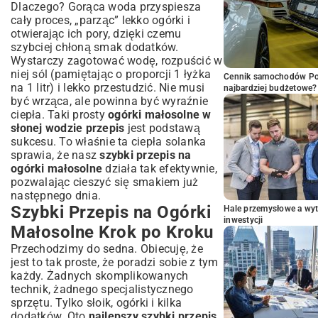
Dlaczego? Gorąca woda przyspiesza
cały proces, „parząc” lekko ogórki i
otwierając ich pory, dzięki czemu
szybciej chłoną smak dodatków.
Wystarczy zagotować wodę, rozpuścić w
niej sól (pamiętając o proporcji 1 łyżka
Cennik samochodów Por
na 1 litr) i lekko przestudzić. Nie musi
najbardziej budżetowe?
być wrząca, ale powinna być wyraźnie
ciepła. Taki prosty
ogórki małosolne w
słonej wodzie przepis
jest podstawą
sukcesu. To właśnie ta ciepła solanka
sprawia, że nasz
szybki przepis na
ogórki małosolne
działa tak efektywnie,
pozwalając cieszyć się smakiem już
następnego dnia.
Szybki Przepis na Ogórki
Hale przemysłowe a wyt
inwestycji
Małosolne Krok po Kroku
Przechodzimy do sedna. Obiecuję, że
jest to tak proste, że poradzi sobie z tym
każdy. Żadnych skomplikowanych
technik, żadnego specjalistycznego
sprzętu. Tylko słoik, ogórki i kilka
dodatków. Oto
najlepszy szybki przepis