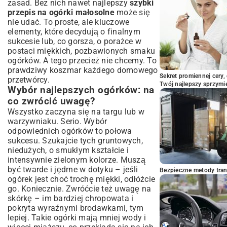
zasad. Bez nich nawet najlepszy
szybki
Pomysły na dania z ogórkami małosolnymi
przepis na ogórki małosolne
może się
Jak długo można przechowywać i w jakich
nie udać. To proste, ale kluczowe
warunkach?
elementy, które decydują o finalnym
sukcesie lub, co gorsza, o porażce w
Podsumowanie: Smak Lata na
postaci miękkich, pozbawionych smaku
Wyciągnięcie Ręki
ogórków. A tego przecież nie chcemy. To
prawdziwy koszmar każdego domowego
Sekret promiennej cery,
przetwórcy.
Twój najlepszy sprzymi
Wybór najlepszych ogórków: na
co zwrócić uwagę?
Wszystko zaczyna się na targu lub w
warzywniaku. Serio. Wybór
odpowiednich ogórków to połowa
sukcesu. Szukajcie tych gruntowych,
niedużych, o smukłym kształcie i
intensywnie zielonym kolorze. Muszą
być twarde i jędrne w dotyku – jeśli
Bezpieczne metody trans
ogórek jest choć trochę miękki, odłóżcie
go. Koniecznie. Zwróćcie też uwagę na
skórkę – im bardziej chropowata i
pokryta wyraźnymi brodawkami, tym
lepiej. Takie ogórki mają mniej wody i