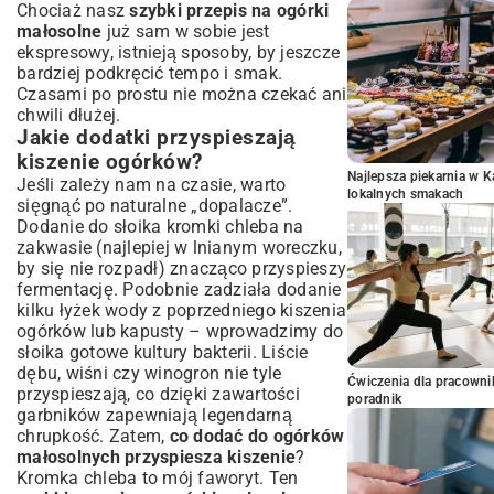
Chociaż nasz
szybki przepis na ogórki
małosolne
już sam w sobie jest
ekspresowy, istnieją sposoby, by jeszcze
bardziej podkręcić tempo i smak.
Czasami po prostu nie można czekać ani
chwili dłużej.
Jakie dodatki przyspieszają
kiszenie ogórków?
Najlepsza piekarnia w 
Jeśli zależy nam na czasie, warto
lokalnych smakach
sięgnąć po naturalne „dopalacze”.
Dodanie do słoika kromki chleba na
zakwasie (najlepiej w lnianym woreczku,
by się nie rozpadł) znacząco przyspieszy
fermentację. Podobnie zadziała dodanie
kilku łyżek wody z poprzedniego kiszenia
ogórków lub kapusty – wprowadzimy do
słoika gotowe kultury bakterii. Liście
dębu, wiśni czy winogron nie tyle
Ćwiczenia dla pracown
przyspieszają, co dzięki zawartości
poradnik
garbników zapewniają legendarną
chrupkość. Zatem,
co dodać do ogórków
małosolnych przyspiesza kiszenie
?
Kromka chleba to mój faworyt. Ten