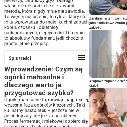
pierwszy, chrupiący gryz. Dlatego
właśnie chcę podzielić się z wami
metodą, która nigdy mnie nie zawiodła.
To więcej niż przepis, to rytuał, który co
Zarabiaj na tym, że ni
roku wprowadza do mojej kuchni zapach
jako dodatkowe źródło 
kopru, czosnku i obietnicę
zakładu
nadchodzących, ciepłych dni. Dla mnie
to absolutny fundament, jeśli chodzi o
proste letnie przepisy
.
Spis treści
Wprowadzenie: Czym są
Wprowadzenie: Czym są ogórki
małosolne i dlaczego warto je
ogórki małosolne i
przygotować szybko?
Atopowe zapalenie skór
dlaczego warto je
Podstawy Idealnych Ogórków
ciało?
Małosolnych
przygotować szybko?
Wybór najlepszych ogórków: na co zwrócić
Ogórki małosolne to, mówiąc najprościej,
uwagę?
wczesna faza ogórków kiszonych. Taki
Niezbędne składniki: lista zakupów
kulinarny nastolatek – jeszcze nie w
pełni dojrzały, ale już z charakterem.
Przygotowanie zalewy: sekrety smaku
Proces fermentacji mlekowej dopiero się
Szybki Przepis na Ogórki Małosolne
rozpoczyna, dzięki czemu ogórki