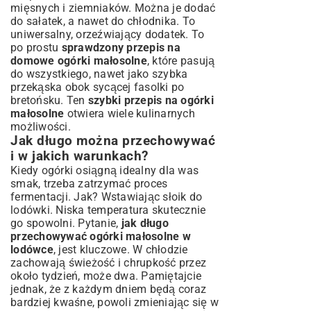
mięsnych i ziemniaków. Można je dodać
do sałatek, a nawet do chłodnika. To
uniwersalny, orzeźwiający dodatek. To
po prostu
sprawdzony przepis na
domowe ogórki małosolne
, które pasują
do wszystkiego, nawet jako szybka
przekąska obok sycącej
fasolki po
bretońsku
. Ten
szybki przepis na ogórki
małosolne
otwiera wiele kulinarnych
możliwości.
Jak długo można przechowywać
i w jakich warunkach?
Kiedy ogórki osiągną idealny dla was
smak, trzeba zatrzymać proces
fermentacji. Jak? Wstawiając słoik do
lodówki. Niska temperatura skutecznie
go spowolni. Pytanie,
jak długo
przechowywać ogórki małosolne w
lodówce
, jest kluczowe. W chłodzie
zachowają świeżość i chrupkość przez
około tydzień, może dwa. Pamiętajcie
jednak, że z każdym dniem będą coraz
bardziej kwaśne, powoli zmieniając się w