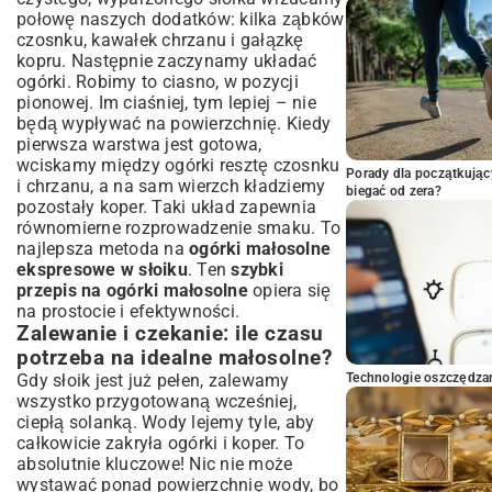
połowę naszych dodatków: kilka ząbków
czosnku, kawałek chrzanu i gałązkę
kopru. Następnie zaczynamy układać
ogórki. Robimy to ciasno, w pozycji
pionowej. Im ciaśniej, tym lepiej – nie
będą wypływać na powierzchnię. Kiedy
pierwsza warstwa jest gotowa,
wciskamy między ogórki resztę czosnku
Porady dla początkując
i chrzanu, a na sam wierzch kładziemy
biegać od zera?
pozostały koper. Taki układ zapewnia
równomierne rozprowadzenie smaku. To
najlepsza metoda na
ogórki małosolne
ekspresowe w słoiku
. Ten
szybki
przepis na ogórki małosolne
opiera się
na prostocie i efektywności.
Zalewanie i czekanie: ile czasu
potrzeba na idealne małosolne?
Gdy słoik jest już pełen, zalewamy
Technologie oszczędzan
wszystko przygotowaną wcześniej,
ciepłą solanką. Wody lejemy tyle, aby
całkowicie zakryła ogórki i koper. To
absolutnie kluczowe! Nic nie może
wystawać ponad powierzchnię wody, bo