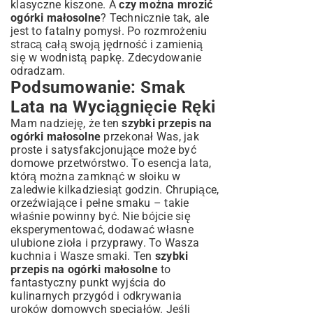
klasyczne kiszone. A
czy można mrozić
ogórki małosolne
? Technicznie tak, ale
jest to fatalny pomysł. Po rozmrożeniu
stracą całą swoją jędrność i zamienią
się w wodnistą papkę. Zdecydowanie
odradzam.
Podsumowanie: Smak
Lata na Wyciągnięcie Ręki
Mam nadzieję, że ten
szybki przepis na
ogórki małosolne
przekonał Was, jak
proste i satysfakcjonujące może być
domowe przetwórstwo. To esencja lata,
którą można zamknąć w słoiku w
zaledwie kilkadziesiąt godzin. Chrupiące,
orzeźwiające i pełne smaku – takie
właśnie powinny być. Nie bójcie się
eksperymentować, dodawać własne
ulubione zioła i przyprawy. To Wasza
kuchnia i Wasze smaki. Ten
szybki
przepis na ogórki małosolne
to
fantastyczny punkt wyjścia do
kulinarnych przygód i odkrywania
uroków domowych specjałów. Jeśli