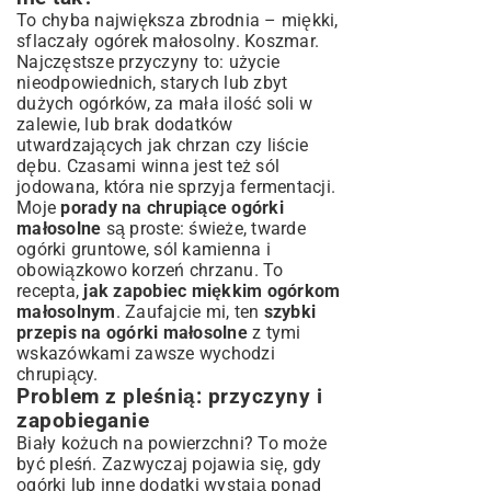
To chyba największa zbrodnia – miękki,
sflaczały ogórek małosolny. Koszmar.
Najczęstsze przyczyny to: użycie
nieodpowiednich, starych lub zbyt
dużych ogórków, za mała ilość soli w
zalewie, lub brak dodatków
utwardzających jak chrzan czy liście
dębu. Czasami winna jest też sól
jodowana, która nie sprzyja fermentacji.
Moje
porady na chrupiące ogórki
małosolne
są proste: świeże, twarde
ogórki gruntowe, sól kamienna i
obowiązkowo korzeń chrzanu. To
recepta,
jak zapobiec miękkim ogórkom
małosolnym
. Zaufajcie mi, ten
szybki
przepis na ogórki małosolne
z tymi
wskazówkami zawsze wychodzi
chrupiący.
Problem z pleśnią: przyczyny i
zapobieganie
Biały kożuch na powierzchni? To może
być pleśń. Zazwyczaj pojawia się, gdy
ogórki lub inne dodatki wystają ponad