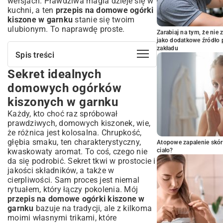
wersjach. Prawdziwa magia dzieje się w
kuchni, a ten
przepis na domowe ogórki
kiszone w garnku
stanie się twoim
ulubionym. To naprawdę proste.
Zarabiaj na tym, że ni
jako dodatkowe źródło 
zakładu
Spis treści
Sekret idealnych
Sekret idealnych domowych ogórków
kiszonych w garnku
domowych ogórków
Dlaczego warto kisić ogórki
kiszonych w garnku
samodzielnie?
Każdy, kto choć raz spróbował
Korzyści zdrowotne płynące z kiszonych
prawdziwych, domowych kiszonek, wie,
ogórków
że różnica jest kolosalna. Chrupkość,
Niezrównany smak i aromat domowych
głębia smaku, ten charakterystyczny,
Atopowe zapalenie skór
przetworów
kwaskowaty aromat. To coś, czego nie
ciało?
Pełna kontrola nad składem – tylko
da się podrobić. Sekret tkwi w prostocie i
naturalne składniki
jakości składników, a także w
Niezbędne składniki i akcesoria do
cierpliwości. Sam proces jest niemal
kiszenia
rytuałem, który łączy pokolenia. Mój
Jak wybrać najlepsze ogórki do kiszenia
przepis na domowe ogórki kiszone w
garnku
bazuje na tradycji, ale z kilkoma
Sekrety przypraw: chrzan, czosnek, koper i
inne
moimi własnymi trikami, które