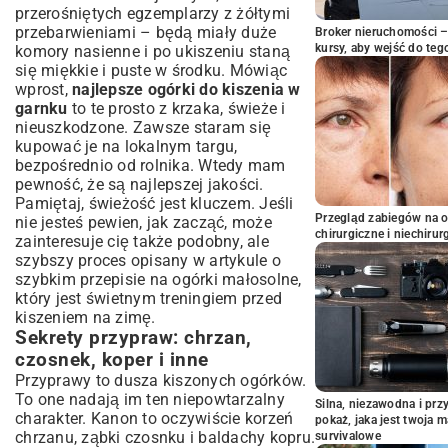
przerośniętych egzemplarzy z żółtymi
przebarwieniami – będą miały duże
Broker nieruchomości – 
kursy, aby wejść do teg
komory nasienne i po ukiszeniu staną
się miękkie i puste w środku. Mówiąc
wprost,
najlepsze ogórki do kiszenia w
garnku
to te prosto z krzaka, świeże i
nieuszkodzone. Zawsze staram się
kupować je na lokalnym targu,
bezpośrednio od rolnika. Wtedy mam
pewność, że są najlepszej jakości.
Pamiętaj, świeżość jest kluczem. Jeśli
Przegląd zabiegów na 
nie jesteś pewien, jak zacząć, może
chirurgiczne i niechirur
zainteresuje cię także podobny, ale
szybszy proces opisany w artykule o
szybkim przepisie na ogórki małosolne
,
który jest świetnym treningiem przed
kiszeniem na zimę.
Sekrety przypraw: chrzan,
czosnek, koper i inne
Przyprawy to dusza kiszonych ogórków.
To one nadają im ten niepowtarzalny
Silna, niezawodna i pr
charakter. Kanon to oczywiście korzeń
pokaż, jaka jest twoja 
chrzanu, ząbki czosnku i baldachy kopru.
survivalowe