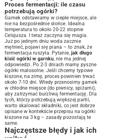
Proces fermentacji: ile czasu
potrzebują ogórki?
Garnek odstawiamy w ciepłe miejsce, ale
nie na bezpośrednie słońce. Idealna
temperatura to około 20-22 stopnie
Celsjusza. I teraz zaczyna się magia.
Już po jednym dniu woda zacznie
mętnieć, pojawi się piana – to znak, że
fermentacja ruszyła. Pytanie,
jak długo
kisić ogórki w garnku
, nie ma jednej
odpowiedzi. Po 2-3 dniach mamy pyszne
ogórki małosolne. Jeśli chcemy typowe
kiszone, na zimę, proces powinien trwać
około 7-10 dni. Wtedy przenosimy garnek
w chłodne miejsce (do piwnicy, spiżarni),
aby zatrzymać burzliwą fermentację. Dla
tych, którzy potrzebują większej partii,
warto skalować składniki, co jest dobrze
opisane w kontekście
przepisu na ogórki
kiszone na 3 kg
– zasady pozostają te
same.
Najczęstsze błędy i jak ich