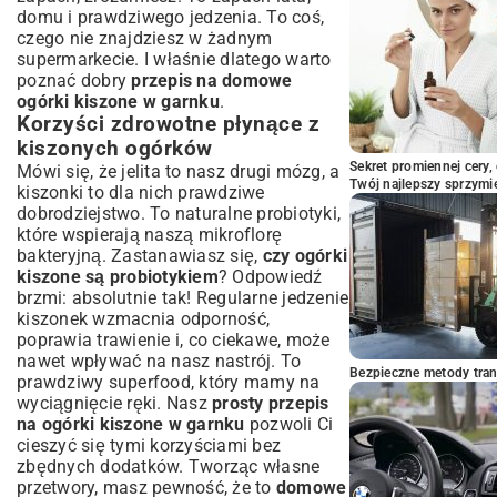
Tradycyjne połączenia smakowe
domu i prawdziwego jedzenia. To coś,
Kreatywne przepisy z ogórkami kiszonymi
czego nie znajdziesz w żadnym
supermarkecie. I właśnie dlatego warto
Podsumowanie: Smak lata zamknięty w
poznać dobry
przepis na domowe
garnku
ogórki kiszone w garnku
.
Korzyści zdrowotne płynące z
kiszonych ogórków
Sekret promiennej cery,
Mówi się, że jelita to nasz drugi mózg, a
Twój najlepszy sprzymi
kiszonki to dla nich prawdziwe
dobrodziejstwo. To naturalne probiotyki,
które wspierają naszą mikroflorę
bakteryjną. Zastanawiasz się,
czy ogórki
kiszone są probiotykiem
? Odpowiedź
brzmi: absolutnie tak! Regularne jedzenie
kiszonek wzmacnia odporność,
poprawia trawienie i, co ciekawe, może
nawet wpływać na nasz nastrój. To
Bezpieczne metody trans
prawdziwy superfood, który mamy na
wyciągnięcie ręki. Nasz
prosty przepis
na ogórki kiszone w garnku
pozwoli Ci
cieszyć się tymi korzyściami bez
zbędnych dodatków. Tworząc własne
przetwory, masz pewność, że to
domowe