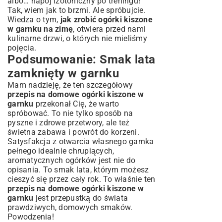
albo… napój izotoniczny po treningu!
Tak, wiem jak to brzmi. Ale spróbujcie.
Wiedza o tym,
jak zrobić ogórki kiszone
w garnku na zimę
, otwiera przed nami
kulinarne drzwi, o których nie mieliśmy
pojęcia.
Podsumowanie: Smak lata
zamknięty w garnku
Mam nadzieję, że ten szczegółowy
przepis na domowe ogórki kiszone w
garnku
przekonał Cię, że warto
spróbować. To nie tylko sposób na
pyszne i zdrowe przetwory, ale też
świetna zabawa i powrót do korzeni.
Satysfakcja z otwarcia własnego garnka
pełnego idealnie chrupiących,
aromatycznych ogórków jest nie do
opisania. To smak lata, którym możesz
cieszyć się przez cały rok. To właśnie ten
przepis na domowe ogórki kiszone w
garnku
jest przepustką do świata
prawdziwych, domowych smaków.
Powodzenia!