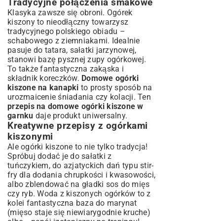
Tradycyjne połączenia smakowe
Klasyka zawsze się obroni. Ogórek
kiszony to nieodłączny towarzysz
tradycyjnego polskiego obiadu –
schabowego z ziemniakami. Idealnie
pasuje do tatara, sałatki jarzynowej,
stanowi bazę pysznej zupy ogórkowej.
To także fantastyczna zakąska i
składnik koreczków.
Domowe ogórki
kiszone na kanapki
to prosty sposób na
urozmaicenie śniadania czy kolacji. Ten
przepis na domowe ogórki kiszone w
garnku
daje produkt uniwersalny.
Kreatywne przepisy z ogórkami
kiszonymi
Ale ogórki kiszone to nie tylko tradycja!
Spróbuj dodać je do sałatki z
tuńczykiem, do azjatyckich dań typu stir-
fry dla dodania chrupkości i kwasowości,
albo zblendować na gładki sos do mięs
czy ryb. Woda z kiszonych ogórków to z
kolei fantastyczna baza do marynat
(mięso staje się niewiarygodnie kruche)