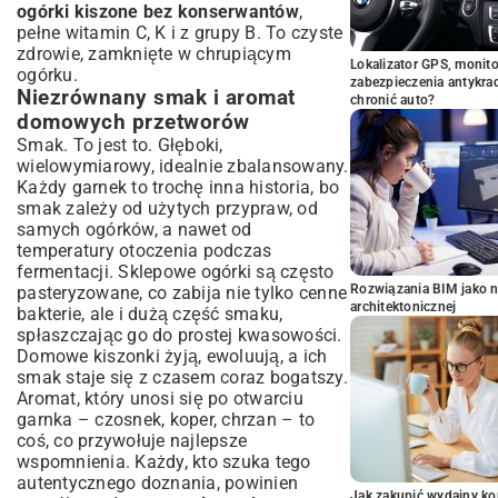
ogórki kiszone bez konserwantów
,
pełne witamin C, K i z grupy B. To czyste
zdrowie, zamknięte w chrupiącym
Lokalizator GPS, monito
ogórku.
zabezpieczenia antykra
Niezrównany smak i aromat
chronić auto?
domowych przetworów
Smak. To jest to. Głęboki,
wielowymiarowy, idealnie zbalansowany.
Każdy garnek to trochę inna historia, bo
smak zależy od użytych przypraw, od
samych ogórków, a nawet od
temperatury otoczenia podczas
fermentacji. Sklepowe ogórki są często
Rozwiązania BIM jako n
pasteryzowane, co zabija nie tylko cenne
architektonicznej
bakterie, ale i dużą część smaku,
spłaszczając go do prostej kwasowości.
Domowe kiszonki żyją, ewoluują, a ich
smak staje się z czasem coraz bogatszy.
Aromat, który unosi się po otwarciu
garnka – czosnek, koper, chrzan – to
coś, co przywołuje najlepsze
wspomnienia. Każdy, kto szuka tego
autentycznego doznania, powinien
Jak zakupić wydajny ko