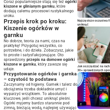
Coraz popularniejsze stają się też
ogórki
kiszone w glinianym garnku
, które
dodają całemu procesowi rustykalnego
uroku.
Przepis krok po kroku:
Najczęstsze oszustwa f
uniknąć
Kiszenie ogórków w
garnku
No dobrze, teoria za nami, czas na
praktykę! Przygotuj wszystko, co
potrzebne, i do dzieła. Zobaczysz, jakie
to proste i satysfakcjonujące. Oto
sprawdzony
przepis na domowe ogórki
kiszone w garnku
, który zawsze się
Jak oszczędzać na rac
udaje.
30+ sprawdzonych sp
Przygotowanie ogórków i garnka
– czystość to podstawa
Zaczynamy od higieny. Garnek i talerz do
obciążenia trzeba dokładnie umyć i
wyparzyć wrzątkiem. To absolutnie
kluczowe, jeśli chcesz uniknąć pleśni.
Ogórki myjemy bardzo starannie pod
zimną, bieżącą wodą, najlepiej używając