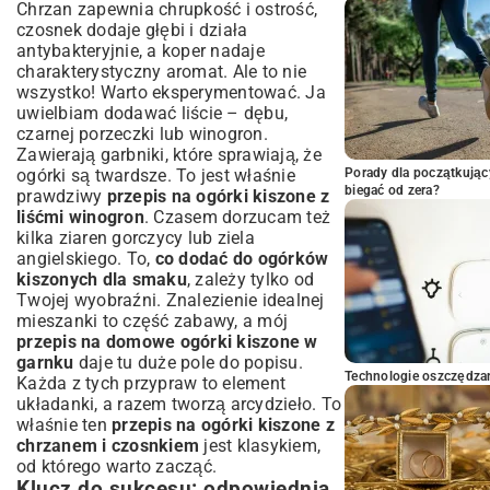
Chrzan zapewnia chrupkość i ostrość,
czosnek dodaje głębi i działa
antybakteryjnie, a koper nadaje
charakterystyczny aromat. Ale to nie
wszystko! Warto eksperymentować. Ja
uwielbiam dodawać liście – dębu,
czarnej porzeczki lub winogron.
Zawierają garbniki, które sprawiają, że
ogórki są twardsze. To jest właśnie
Porady dla początkując
biegać od zera?
prawdziwy
przepis na ogórki kiszone z
liśćmi winogron
. Czasem dorzucam też
kilka ziaren gorczycy lub ziela
angielskiego. To,
co dodać do ogórków
kiszonych dla smaku
, zależy tylko od
Twojej wyobraźni. Znalezienie idealnej
mieszanki to część zabawy, a mój
przepis na domowe ogórki kiszone w
garnku
daje tu duże pole do popisu.
Technologie oszczędzan
Każda z tych przypraw to element
układanki, a razem tworzą arcydzieło. To
właśnie ten
przepis na ogórki kiszone z
chrzanem i czosnkiem
jest klasykiem,
od którego warto zacząć.
Klucz do sukcesu: odpowiednia