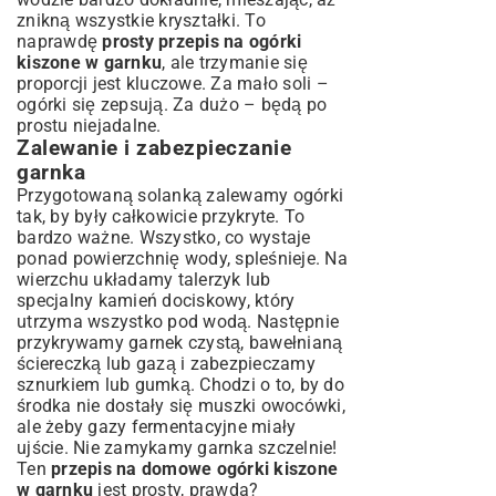
znikną wszystkie kryształki. To
naprawdę
prosty przepis na ogórki
kiszone w garnku
, ale trzymanie się
proporcji jest kluczowe. Za mało soli –
ogórki się zepsują. Za dużo – będą po
prostu niejadalne.
Zalewanie i zabezpieczanie
garnka
Przygotowaną solanką zalewamy ogórki
tak, by były całkowicie przykryte. To
bardzo ważne. Wszystko, co wystaje
ponad powierzchnię wody, spleśnieje. Na
wierzchu układamy talerzyk lub
specjalny kamień dociskowy, który
utrzyma wszystko pod wodą. Następnie
przykrywamy garnek czystą, bawełnianą
ściereczką lub gazą i zabezpieczamy
sznurkiem lub gumką. Chodzi o to, by do
środka nie dostały się muszki owocówki,
ale żeby gazy fermentacyjne miały
ujście. Nie zamykamy garnka szczelnie!
Ten
przepis na domowe ogórki kiszone
w garnku
jest prosty, prawda?