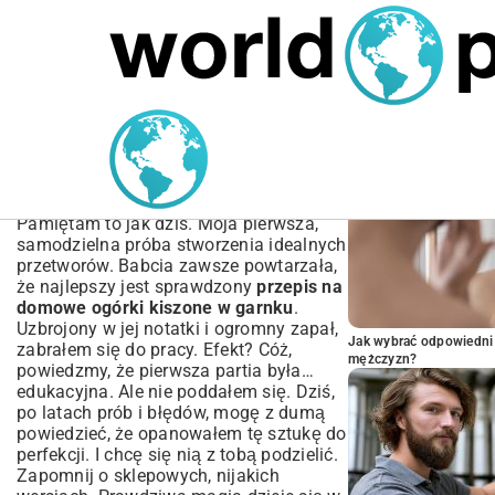
MARIUSZ ŁAMAGA
04.10.2025
SPORT
POPULARNE A
Przepis na domowe
ogórki kiszone w garnku –
Prosty poradnik
Pamiętam to jak dziś. Moja pierwsza,
samodzielna próba stworzenia idealnych
przetworów. Babcia zawsze powtarzała,
że najlepszy jest sprawdzony
przepis na
domowe ogórki kiszone w garnku
.
Uzbrojony w jej notatki i ogromny zapał,
Jak wybrać odpowiedni 
zabrałem się do pracy. Efekt? Cóż,
mężczyzn?
powiedzmy, że pierwsza partia była…
edukacyjna. Ale nie poddałem się. Dziś,
po latach prób i błędów, mogę z dumą
powiedzieć, że opanowałem tę sztukę do
perfekcji. I chcę się nią z tobą podzielić.
Zapomnij o sklepowych, nijakich