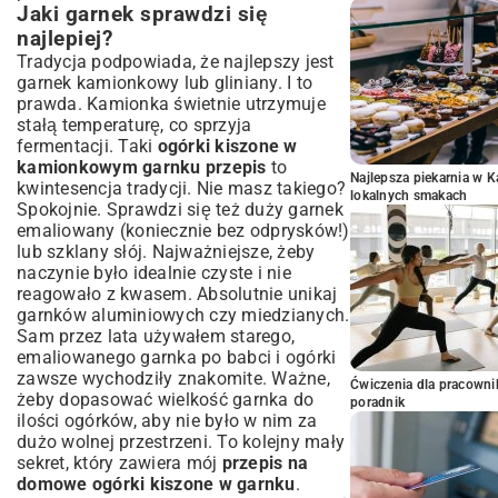
Jaki garnek sprawdzi się
najlepiej?
Tradycja podpowiada, że najlepszy jest
garnek kamionkowy lub gliniany. I to
prawda. Kamionka świetnie utrzymuje
stałą temperaturę, co sprzyja
fermentacji. Taki
ogórki kiszone w
kamionkowym garnku przepis
to
Najlepsza piekarnia w 
kwintesencja tradycji. Nie masz takiego?
lokalnych smakach
Spokojnie. Sprawdzi się też duży garnek
emaliowany (koniecznie bez odprysków!)
lub szklany słój. Najważniejsze, żeby
naczynie było idealnie czyste i nie
reagowało z kwasem. Absolutnie unikaj
garnków aluminiowych czy miedzianych.
Sam przez lata używałem starego,
emaliowanego garnka po babci i ogórki
zawsze wychodziły znakomite. Ważne,
Ćwiczenia dla pracown
żeby dopasować wielkość garnka do
poradnik
ilości ogórków, aby nie było w nim za
dużo wolnej przestrzeni. To kolejny mały
sekret, który zawiera mój
przepis na
domowe ogórki kiszone w garnku
.