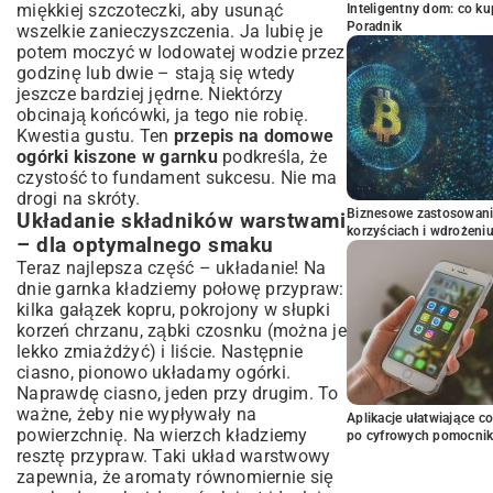
miękkiej szczoteczki, aby usunąć
Inteligentny dom: co k
Poradnik
wszelkie zanieczyszczenia. Ja lubię je
potem moczyć w lodowatej wodzie przez
godzinę lub dwie – stają się wtedy
jeszcze bardziej jędrne. Niektórzy
obcinają końcówki, ja tego nie robię.
Kwestia gustu. Ten
przepis na domowe
ogórki kiszone w garnku
podkreśla, że
czystość to fundament sukcesu. Nie ma
drogi na skróty.
Biznesowe zastosowani
Układanie składników warstwami
korzyściach i wdrożeni
– dla optymalnego smaku
Teraz najlepsza część – układanie! Na
dnie garnka kładziemy połowę przypraw:
kilka gałązek kopru, pokrojony w słupki
korzeń chrzanu, ząbki czosnku (można je
lekko zmiażdżyć) i liście. Następnie
ciasno, pionowo układamy ogórki.
Naprawdę ciasno, jeden przy drugim. To
ważne, żeby nie wypływały na
Aplikacje ułatwiające c
powierzchnię. Na wierzch kładziemy
po cyfrowych pomocni
resztę przypraw. Taki układ warstwowy
zapewnia, że aromaty równomiernie się