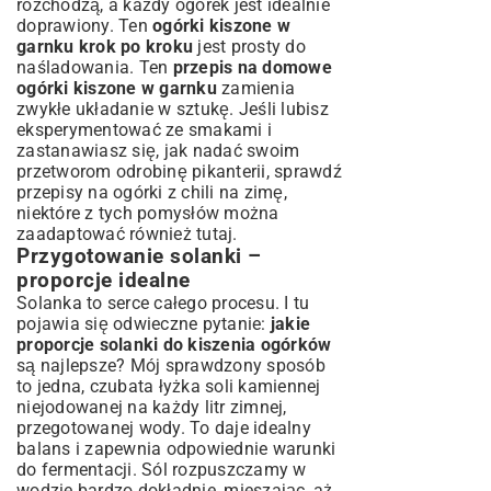
rozchodzą, a każdy ogórek jest idealnie
doprawiony. Ten
ogórki kiszone w
garnku krok po kroku
jest prosty do
naśladowania. Ten
przepis na domowe
ogórki kiszone w garnku
zamienia
zwykłe układanie w sztukę. Jeśli lubisz
eksperymentować ze smakami i
zastanawiasz się, jak nadać swoim
przetworom odrobinę pikanterii, sprawdź
przepisy na ogórki z chili na zimę
,
niektóre z tych pomysłów można
zaadaptować również tutaj.
Przygotowanie solanki –
proporcje idealne
Solanka to serce całego procesu. I tu
pojawia się odwieczne pytanie:
jakie
proporcje solanki do kiszenia ogórków
są najlepsze? Mój sprawdzony sposób
to jedna, czubata łyżka soli kamiennej
niejodowanej na każdy litr zimnej,
przegotowanej wody. To daje idealny
balans i zapewnia odpowiednie warunki
do fermentacji. Sól rozpuszczamy w
wodzie bardzo dokładnie, mieszając, aż