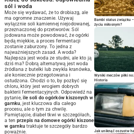
sól i woda
Może się wydawać, że to drobiazg, ale
ma ogromne znaczenie. Używaj
Bambi status związku 
wyłącznie soli kamiennej niejodowanej,
życiu miłosnym?
przeznaczonej do przetworów. Sól
jodowana może powodować, że ogórki
będą miękkie, a proces fermentacji
zostanie zaburzony. To jedna z
najważniejszych zasad. A woda?
Najlepsza jest woda ze studni, ale kto ją
dziś ma? Dobrą alternatywą jest woda
źródlana z butelki lub zwykła kranówka,
ale koniecznie przegotowana i
Wyniki meczów piłki noż
ostudzona. Chodzi o to, by pozbyć się
Historia
chloru, który jest wrogiem dobrych
bakterii fermentacyjnych. Odpowiedź na
pytanie,
ile soli do ogórków kiszonych w
garnku
, jest kluczowa dla całego
procesu, ale o tym za chwilę.
Pamiętajcie, diabeł tkwi w szczegółach,
a ten
przepis na domowe ogórki kiszone
w garnku
traktuje te szczegóły bardzo
poważnie.
Jak uniknąć oszustw h