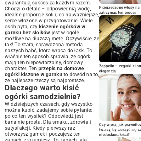
gwarantują sukces za każdym razem.
Klucz do sukcesu: odpowiednia sól i woda
Przerzedzone włosy na 
Chodzi o detale – odpowiednią wodę,
Jaki garnek sprawdzi się najlepiej?
zatrzymać ten proces
idealne proporcje soli i, co najważniejsze,
Przepis krok po kroku: Kiszenie ogórków
serce włożone w przygotowanie. Wiele
w garnku
osób pyta, czy
kiszenie ogórków w
Przygotowanie ogórków i garnka –
garnku bez słoików
jest w ogóle
czystość to podstawa
możliwe na dłuższą metę. Oczywiście, że
tak! To stara, sprawdzona metoda
Układanie składników warstwami – dla
optymalnego smaku
naszych babć, która wraca do łask. To
właśnie ten sposób sprawia, że ogórki
Przygotowanie solanki – proporcje idealne
mają ten niepowtarzalny, domowy
Zalewanie i zabezpieczanie garnka
Zeppelin – zegarki z l
charakter. Ten
przepis na domowe
Proces fermentacji: ile czasu potrzebują
elegancją
ogórki kiszone w garnku
to dowód na to,
ogórki?
że najlepsze rzeczy są najprostsze.
Najczęstsze błędy i jak ich unikać
Dlaczego warto kisić
Zapobieganie pleśni na ogórkach
ogórki samodzielnie?
kiszonych
W dzisiejszych czasach, gdy wszystko
Co zrobić, gdy ogórki są miękkie lub zbyt
można kupić, zadajemy sobie pytanie:
słone?
po co ten wysiłek? Odpowiedź jest
Optymalne warunki przechowywania
banalnie prosta. Dla smaku, zdrowia i
kiszonych ogórków
Czy wiesz, jak prawidł
satysfakcji. Kiedy pierwszy raz
Jak serwować i wykorzystywać ogórki
twarzy, by cieszyć się 
otworzysz garnek i poczujesz ten
niedoskonałości?
kiszone w kuchni?
zapach, zrozumiesz. To zapach lata,