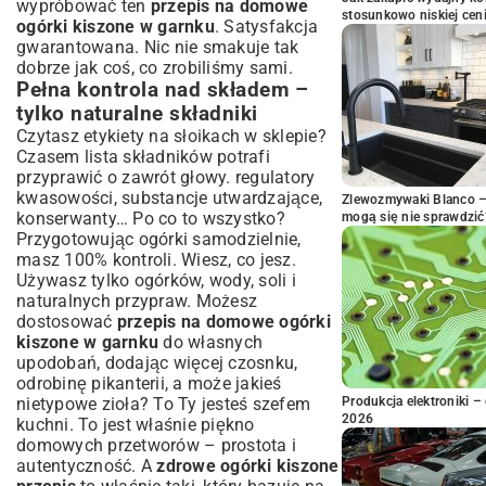
wypróbować ten
przepis na domowe
stosunkowo niskiej cen
ogórki kiszone w garnku
. Satysfakcja
gwarantowana. Nic nie smakuje tak
dobrze jak coś, co zrobiliśmy sami.
Pełna kontrola nad składem –
tylko naturalne składniki
Czytasz etykiety na słoikach w sklepie?
Czasem lista składników potrafi
przyprawić o zawrót głowy. regulatory
kwasowości, substancje utwardzające,
Zlewozmywaki Blanco – 
konserwanty… Po co to wszystko?
mogą się nie sprawdzić
Przygotowując ogórki samodzielnie,
masz 100% kontroli. Wiesz, co jesz.
Używasz tylko ogórków, wody, soli i
naturalnych przypraw. Możesz
dostosować
przepis na domowe ogórki
kiszone w garnku
do własnych
upodobań, dodając więcej czosnku,
odrobinę pikanterii, a może jakieś
nietypowe zioła? To Ty jesteś szefem
Produkcja elektroniki – 
2026
kuchni. To jest właśnie piękno
domowych przetworów – prostota i
autentyczność. A
zdrowe ogórki kiszone