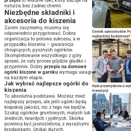
przepis
to właśnie taki, który bazuje na
naturze, bez żadnej chemii.
Niezbędne składniki i
akcesoria do kiszenia
Zanim zaczniemy, musimy się
Cennik samochodów Por
odpowiednio przygotować. Dobra
najbardziej budżetowe?
organizacja to połowa sukcesu, a w
przypadku kiszenia – gwarancja
chrupiących, pysznych ogórków.
Skompletowanie wszystkiego z góry
sprawi, że cały proces pójdzie gładko i
przyjemnie. Dobry
przepis na domowe
ogórki kiszone w garnku
wymaga uwagi
na każdym etapie.
Jak wybrać najlepsze ogórki do
Hale przemysłowe a wyt
kiszenia
inwestycji
To absolutna podstawa. Możesz mieć
najlepszy przepis, ale jeśli ogórki będą
kiepskiej jakości, nic z tego nie będzie.
Szukaj ogórków gruntowych, małych lub
średnich, twardych i jędrnych. Skórka
powinna być jasnozielona, z wyraźnymi
brodawkami. Unikaj dużych,