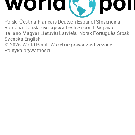
Polski
Čeština
Français
Deutsch
Español
Slovenčina
Română
Dansk
Български
Eesti
Suomi
Ελληνικά
Italiano
Magyar
Lietuvių
Latviešu
Norsk
Português
Srpski
Svenska
English
© 2026 World Point. Wszelkie prawa zastrzeżone.
Polityka prywatności