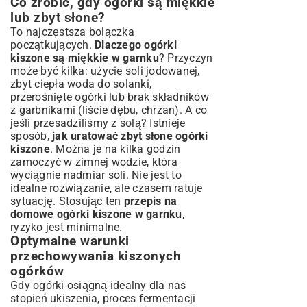
Co zrobić, gdy ogórki są miękkie
lub zbyt słone?
To najczęstsza bolączka
początkujących.
Dlaczego ogórki
kiszone są miękkie w garnku
? Przyczyn
może być kilka: użycie soli jodowanej,
zbyt ciepła woda do solanki,
przerośnięte ogórki lub brak składników
z garbnikami (liście dębu, chrzan). A co
jeśli przesadziliśmy z solą? Istnieje
sposób,
jak uratować zbyt słone ogórki
kiszone
. Można je na kilka godzin
zamoczyć w zimnej wodzie, która
wyciągnie nadmiar soli. Nie jest to
idealne rozwiązanie, ale czasem ratuje
sytuację. Stosując ten
przepis na
domowe ogórki kiszone w garnku
,
ryzyko jest minimalne.
Optymalne warunki
przechowywania kiszonych
ogórków
Gdy ogórki osiągną idealny dla nas
stopień ukiszenia, proces fermentacji