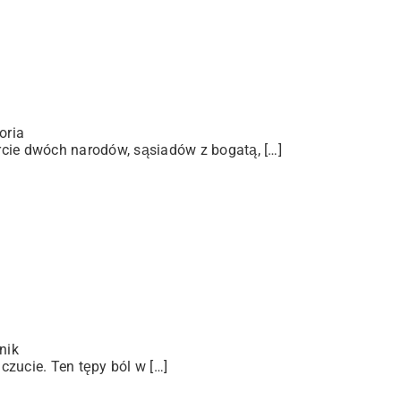
oria
arcie dwóch narodów, sąsiadów z bogatą, […]
nik
zucie. Ten tępy ból w […]