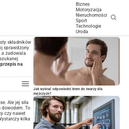
Biznes
Motoryzacja
Nieruchomości
Sport
Technologie
POPULARNE ARTYKUŁY
Uroda
sty składników
mój sprawdzony
y, a zadowala
yszukanej
y
przepis na
Jak wybrać odpowiedni krem do twarzy dla
mężczyzn?
ese
. Ale jej siła
ym dowodem. To
acy czy nawet
Wystarczy kilka