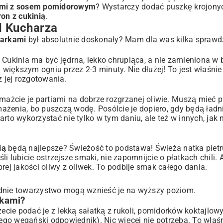
kami z sosem pomidorowym
? Wystarczy dodać puszkę krojon
on z cukinią
.
d Kucharza
zarkami
był absolutnie doskonały? Mam dla was kilka sprawd
 Cukinia ma być jędrna, lekko chrupiąca, a nie zamieniona w 
a większym ogniu przez 2-3 minuty. Nie dłużej! To jest właśn
z jej rozgotowania.
mażcie je partiami na dobrze rozgrzanej oliwie. Muszą mieć p
smażenia, bo puszczą wodę. Posólcie je dopiero, gdy będą ładn
rto wykorzystać nie tylko w tym daniu, ale też w innych, jak 
ią
będą najlepsze? Świeżość to podstawa! Świeża natka pietru
i lubicie ostrzejsze smaki, nie zapomnijcie o płatkach chili.
rej jakości oliwy z oliwek. To podbije smak całego dania.
ednie towarzystwo mogą wznieść je na wyższy poziom.
rkami?
żecie podać je z lekką sałatką z rukoli, pomidorków koktajlowy
go wegański odpowiednik). Nic więcej nie potrzeba. To właśni