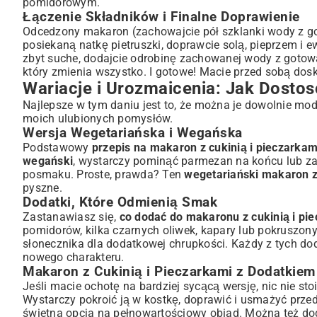
pomidorowym
.
Łączenie Składników i Finalne Doprawienie
Odcedzony makaron (zachowajcie pół szklanki wody z go
posiekaną natkę pietruszki, doprawcie solą, pieprzem i ew
zbyt suche, dodajcie odrobinę zachowanej wody z gotowan
który zmienia wszystko. I gotowe! Macie przed sobą dosk
Wariacje i Urozmaicenia: Jak Dost
Najlepsze w tym daniu jest to, że można je dowolnie mo
moich ulubionych pomysłów.
Wersja Wegetariańska i Wegańska
Podstawowy
przepis na makaron z cukinią i pieczarkam
wegański
, wystarczy pominąć parmezan na końcu lub z
posmaku. Proste, prawda? Ten
wegetariański makaron z 
pyszne.
Dodatki, Które Odmienią Smak
Zastanawiasz się,
co dodać do makaronu z cukinią i pi
pomidorów, kilka czarnych oliwek, kapary lub pokruszony 
słonecznika dla dodatkowej chrupkości. Każdy z tych d
nowego charakteru.
Makaron z Cukinią i Pieczarkami z Dodatkiem
Jeśli macie ochotę na bardziej sycącą wersję, nic nie st
Wystarczy pokroić ją w kostkę, doprawić i usmażyć prz
świetna opcja na pełnowartościowy obiad. Można też dod