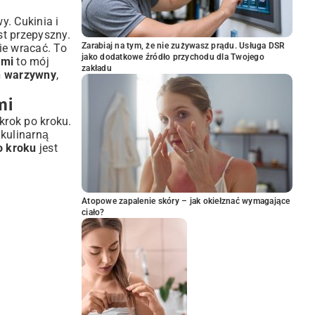
y. Cukinia i
st przepyszny.
Zarabiaj na tym, że nie zużywasz prądu. Usługa DSR
ie wracać. To
jako dodatkowe źródło przychodu dla Twojego
ami
to mój
zakładu
n warzywny
,
mi
krok po kroku.
 kulinarną
o kroku
jest
Atopowe zapalenie skóry – jak okiełznać wymagające
ciało?