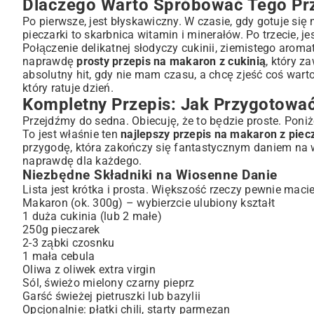
Dlaczego Warto Spróbować Tego Pr
Krok po Kroku: Proste Instrukcje Przygotowania
Po pierwsze, jest błyskawiczny. W czasie, gdy gotuje się 
Smażenie Warzyw i Aromatycznych Dodatków
pieczarki to skarbnica witamin i minerałów. Po trzecie, je
Połączenie delikatnej słodyczy cukinii, ziemistego aroma
Gotowanie Makaronu al Dente
naprawdę
prosty przepis na makaron z cukinią
, który z
Łączenie Składników i Finalne Doprawienie
absolutny hit, gdy nie mam czasu, a chcę zjeść coś wart
Wariacje i Urozmaicenia: Jak Dostosować Przepis do S
który ratuje dzień.
Wersja Wegetariańska i Wegańska
Kompletny Przepis: Jak Przygotować
Dodatki, Które Odmienią Smak
Przejdźmy do sedna. Obiecuję, że to będzie proste. Poniż
Makaron z Cukinią i Pieczarkami z Dodatkiem Mięsa lub Ryby
To jest właśnie ten
najlepszy przepis na makaron z pie
przygodę, która zakończy się fantastycznym daniem na
Sekret Smaku: Praktyczne Porady od Kucharza
naprawdę dla każdego.
Jak Uniknąć Rozgotowanej Cukinii?
Niezbędne Składniki na Wiosenne Danie
Jak Wydobyć Maksimum Smaku z Pieczarek?
Lista jest krótka i prosta. Większość rzeczy pewnie macie
Idealne Doprawienie: Zioła i Przyprawy
Makaron (ok. 300g) – wybierzcie ulubiony kształt
Propozycje Podania i Parowania Win
1 duża cukinia (lub 2 małe)
250g pieczarek
Z Czym Podawać Makaron z Cukinią i Pieczarkami?
2-3 ząbki czosnku
Jakie Wino Najlepiej Pasuje do Dania?
1 mała cebula
Zdrowie na Talerzu: Korzyści Odżywcze Cukinii i Pieczar
Oliwa z oliwek extra virgin
Właściwości Zdrowotne Cukinii
Sól, świeżo mielony czarny pieprz
Garść świeżej pietruszki lub bazylii
Bogactwo Składników Odżywczych w Pieczarkach
Opcjonalnie: płatki chili, starty parmezan
Przechowywanie i Podgrzewanie: Ciesz Się Smakiem Dłu