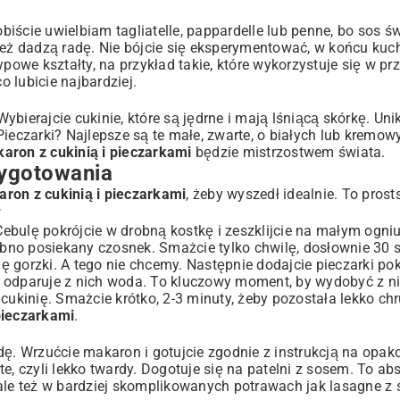
kazję
ście uwielbiam tagliatelle, pappardelle lub penne, bo sos św
ki też dadzą radę. Nie bójcie się eksperymentować, w końcu ku
owe kształty, na przykład takie, które wykorzystuje się w
pr
co lubicie najbardziej.
bierajcie cukinie, które są jędrne i mają lśniącą skórkę. Unik
Pieczarki? Najlepsze są te małe, zwarte, o białych lub kremow
aron z cukinią i pieczarkami
będzie mistrzostwem świata.
zygotowania
ron z cukinią i pieczarkami
, żeby wyszedł idealnie. To prost
w
Cebulę pokrójcie w drobną kostkę i zeszklijcie na małym ogniu
robno posiekany czosnek. Smażcie tylko chwilę, dosłownie 30 
się gorzki. A tego nie chcemy. Następnie dodajcie pieczarki po
ą i odparuje z nich woda. To kluczowy moment, by wydobyć z 
cukinię. Smażcie krótko, 2-3 minuty, żeby pozostała lekko chr
pieczarkami
.
. Wrzućcie makaron i gotujcie zgodnie z instrukcją na opako
e, czyli lekko twardy. Dogotuje się na patelni z sosem. To ab
 ale też w bardziej skomplikowanych potrawach jak
lasagne z