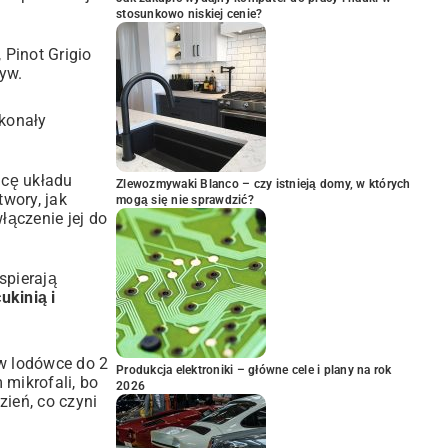
stosunkowo niskiej cenie?
 Pinot Grigio
yw.
skonały
acę układu
Zlewozmywaki Blanco – czy istnieją domy, w których
wory, jak
mogą się nie sprawdzić?
łączenie jej do
spierają
ukinią i
w lodówce do 2
Produkcja elektroniki – główne cele i plany na rok
 mikrofali, bo
2026
ień, co czyni