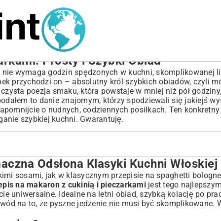
arkami: Prosty i Szybki Obiad
 nie wymaga godzin spędzonych w kuchni, skomplikowanej li
unek przychodzi on – absolutny król szybkich obiadów, czyli 
o czysta poezja smaku, która powstaje w mniej niż pół godzin
podałem to danie znajomym, którzy spodziewali się jakiejś w
. Zapomnijcie o nudnych, codziennych posiłkach. Ten konkretn
anie szybkiej kuchni. Gwarantuję.
maczna Odsłona Klasyki Kuchni Włoskiej
yki Kuchni Włoskiej
żkimi sosami, jak w klasycznym
przepisie na spaghetti bologn
epis na makaron z cukinią i pieczarkami
jest tego najlepsz
Cukinią i Pieczarkami
cie uniwersalne. Idealne na letni obiad, szybką kolację po pr
owód na to, że pyszne jedzenie nie musi być skomplikowane. 