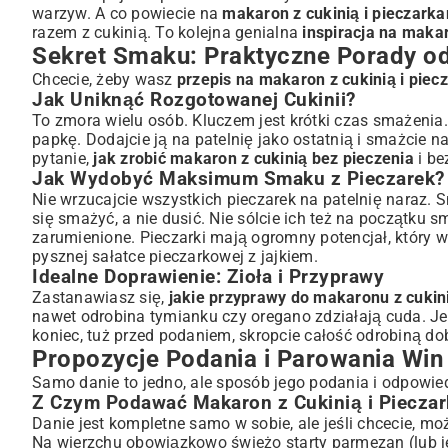
warzyw. A co powiecie na
makaron z cukinią i pieczar
razem z cukinią. To kolejna genialna
inspiracja na makar
Sekret Smaku: Praktyczne Porady o
Chcecie, żeby wasz
przepis na makaron z cukinią i piec
Jak Uniknąć Rozgotowanej Cukinii?
To zmora wielu osób. Kluczem jest krótki czas smażenia.
papkę. Dodajcie ją na patelnię jako ostatnią i smażcie n
pytanie,
jak zrobić makaron z cukinią bez pieczenia
i be
Jak Wydobyć Maksimum Smaku z Pieczarek?
Nie wrzucajcie wszystkich pieczarek na patelnię naraz. S
się smażyć, a nie dusić. Nie sólcie ich też na początku 
zarumienione. Pieczarki mają ogromny potencjał, który wa
pysznej
sałatce pieczarkowej z jajkiem
.
Idealne Doprawienie: Zioła i Przyprawy
Zastanawiasz się,
jakie przyprawy do makaronu z cukin
nawet odrobina tymianku czy oregano zdziałają cuda. Jeśl
koniec, tuż przed podaniem, skropcie całość odrobiną dob
Propozycje Podania i Parowania Win
Samo danie to jedno, ale sposób jego podania i odpowi
Z Czym Podawać Makaron z Cukinią i Piecza
Danie jest kompletne samo w sobie, ale jeśli chcecie, mo
Na wierzchu obowiązkowo świeżo starty parmezan (lub je