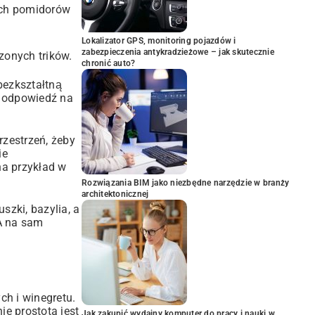
ych pomidorów
Lokalizator GPS, monitoring pojazdów i
zabezpieczenia antykradzieżowe – jak skutecznie
zonych trików.
chronić auto?
bezkształtną
ie odpowiedź na
rzestrzeń, żeby
ie
na przykład w
Rozwiązania BIM jako niezbędne narzędzie w branży
architektonicznej
szki, bazylia, a
 A na sam
ch i winegretu.
e prostota jest
Jak zakupić wydajny komputer do pracy i nauki w