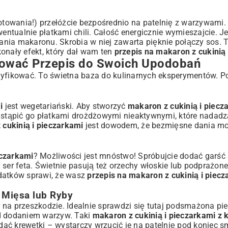
towania!) przełóżcie bezpośrednio na patelnię z warzywami.
entualnie płatkami chili. Całość energicznie wymieszajcie. Jeś
ia makaronu. Skrobia w niej zawarta pięknie połączy sos. To 
onały efekt, który dał wam ten
przepis na makaron z cukinią 
osować Przepis do Swoich Upodobań
dyfikować. To świetna baza do kulinarnych eksperymentów. Po
i
jest wegetariański. Aby stworzyć
makaron z cukinią i piecz
astąpić go płatkami drożdżowymi nieaktywnymi, które nadad
cukinią i pieczarkami
jest dowodem, że bezmięsne dania mo
eczarkami
? Możliwości jest mnóstwo! Spróbujcie dodać garść
ser feta. Świetnie pasują też orzechy włoskie lub podprażone
odatków sprawi, że wasz
przepis na makaron z cukinią i piec
 Mięsa lub Ryby
oi na przeszkodzie. Idealnie sprawdzi się tutaj podsmażona pie
ed dodaniem warzyw. Taki
makaron z cukinią i pieczarkami z
ać krewetki – wystarczy wrzucić je na patelnię pod koniec 