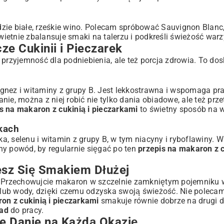
zie białe, rześkie wino. Polecam spróbować Sauvignon Blanc,
ietnie zbalansuje smaki na talerzu i podkreśli świeżość warz
ze Cukinii i Pieczarek
o przyjemność dla podniebienia, ale też porcja zdrowia. To do
gnez i witaminy z grupy B. Jest lekkostrawna i wspomaga pr
, można z niej robić nie tylko dania obiadowe, ale też przet
s na makaron z cukinią i pieczarkami
to świetny sposób na w
kach
ka, selenu i witamin z grupy B, w tym niacyny i ryboflawiny. W
ny powód, by regularnie sięgać po ten
przepis na makaron z c
esz Się Smakiem Dłużej
e! Przechowujcie makaron w szczelnie zamkniętym pojemniku 
y lub wody, dzięki czemu odzyska swoją świeżość. Nie polecam
on z cukinią i pieczarkami
smakuje równie dobrze na drugi dz
iad
do pracy.
 Danie na Każdą Okazję