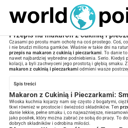
MARIUSZ ŁAMAGA
04.10.2025
SPORT
Przepis na makaron z cukinią i piecz
Czasami po prostu mam ochotę na coś prostego. Coś, co
i nie brudzi miliona garnków. Właśnie w takie dni na rat
przepis na makaron z cukinią i pieczarkami
. To danie t
nawet najbardziej wybredne podniebienia. Serio. Kiedyś 
kolacji, a byli zachwyceni jego prostotą i głębią smaku
makaron z cukinią i pieczarkami
odmieni wasze postrzeg
Spis treści
Makaron z Cukinią i Pieczarkami: S
Makaron z Cukinią i Pieczarkami: Smaczna Odsłona Klas
Dlaczego Warto Spróbować Tego Przepisu?
Włoska kuchnia kojarzy nam się często z bogatymi, cię
tkwi również w prostocie i świeżości składników. Ten
prz
Kompletny Przepis: Jak Przygotować Idealny Makaron z 
danie lekkie, pełne smaku i, co najważniejsze, niesamowi
Niezbędne Składniki na Wiosenne Danie
jako posiłek, który można zabrać ze sobą do pracy. To d
Wybór Odpowiedniego Makaronu
dobrych składników i odrobina miłości.
Świeże Warzywa: Cukinia i Pieczarki