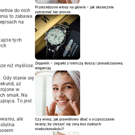
Przerzedzone włosy na głowie – jak skutecznie
ietnie do nich
zatrzymać ten proces
chnia to zabawa.
zepisach na
ajcie tych
ych
Zeppelin – zegarki z lotniczą duszą i ponadczasową
sze niż myślicie.
elegancją
. Gdy stanie się
sekund, aż
krojone w
nich smak. Na
upiąca. To jest
waniu, ale
Czy wiesz, jak prawidłowo dbać o oczyszczanie
solutna
twarzy, by cieszyć się cerą bez żadnych
niedoskonałości?
 sosem