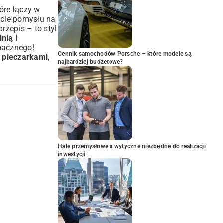
tóre łączy w
acie pomysłu na
przepis – to styl
nią i
macznego!
Cennik samochodów Porsche – które modele są
i pieczarkami
,
najbardziej budżetowe?
Hale przemysłowe a wytyczne niezbędne do realizacji
inwestycji