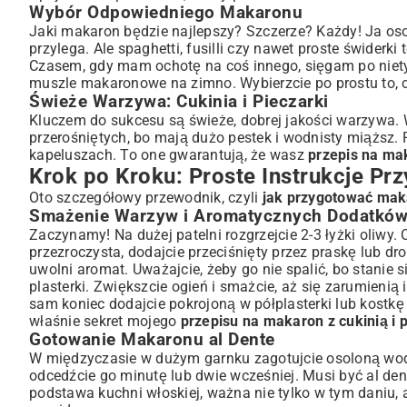
Wybór Odpowiedniego Makaronu
Podsumowanie: Twoje Nowe Ulubione Danie na Każdą O
Jaki makaron będzie najlepszy? Szczerze? Każdy! Ja osobi
przylega. Ale spaghetti, fusilli czy nawet proste świder
Czasem, gdy mam ochotę na coś innego, sięgam po nietyp
muszle makaronowe na zimno
. Wybierzcie po prostu to, 
Świeże Warzywa: Cukinia i Pieczarki
Kluczem do sukcesu są świeże, dobrej jakości warzywa. Wy
przerośniętych, bo mają dużo pestek i wodnisty miąższ. 
kapeluszach. To one gwarantują, że wasz
przepis na mak
Krok po Kroku: Proste Instrukcje Pr
Oto szczegółowy przewodnik, czyli
jak przygotować maka
Smażenie Warzyw i Aromatycznych Dodatkó
Zaczynamy! Na dużej patelni rozgrzejcie 2-3 łyżki oliwy. 
przezroczysta, dodajcie przeciśnięty przez praskę lub d
uwolni aromat. Uważajcie, żeby go nie spalić, bo stanie 
plasterki. Zwiększcie ogień i smażcie, aż się zarumieni
sam koniec dodajcie pokrojoną w półplasterki lub kostkę 
właśnie sekret mojego
przepisu na makaron z cukinią i 
Gotowanie Makaronu al Dente
W międzyczasie w dużym garnku zagotujcie osoloną wodę
odcedźcie go minutę lub dwie wcześniej. Musi być al dent
podstawa kuchni włoskiej, ważna nie tylko w tym daniu,