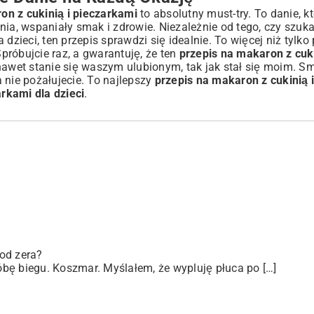
on z cukinią i pieczarkami
to absolutny must-try. To danie, k
nia, wspaniały smak i zdrowie. Niezależnie od tego, czy szuk
a dzieci, ten przepis sprawdzi się idealnie. To więcej niż tylko 
róbujcie raz, a gwarantuję, że ten
przepis na makaron z cuki
wet stanie się waszym ulubionym, tak jak stał się moim. S
 a nie pożałujecie. To najlepszy
przepis na makaron z cukinią 
rkami dla dzieci
.
od zera?
bę biegu. Koszmar. Myślałem, że wypluję płuca po […]