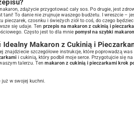
zepisu?
makaron, zdążycie przygotować cały sos. Po drugie, jest zdrow
st tani! To danie nie zrujnuje waszego budżetu. I wreszcie – je
tu pieczarek, czosnku i świeżych ziół to coś, do czego będziec
awsze się udaje. Ten
przepis na makaron z cukinią i pieczark
ościowego. Często jest to dla mnie
pomysł na szybki makaro
woich Upodobań
 Idealny Makaron z Cukinią i Pieczarka
ej znajdziecie szczegółowe instrukcje, które poprowadzą was 
czarkami
i cukinią, który podbił moje serce. Przygotujcie się na
 waszym talerzu. Ten
makaron z cukinią i pieczarkami krok p
 już w swojej kuchni.
ek
żej