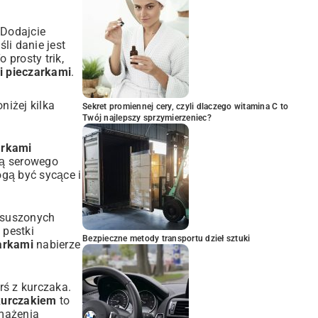
 Dodajcie
li danie jest
prosty trik,
i pieczarkami
.
niżej kilka
Sekret promiennej cery, czyli dlaczego witamina C to
Twój najlepszy sprzymierzeniec?
arkami
zą serowego
gą być sycące i
 suszonych
 pestki
Bezpieczne metody transportu dzieł sztuki
zarkami
nabierze
rś z kurczaka.
 kurczakiem
to
smażenia