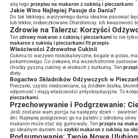
siłą tego
przepisu na makaron z cukinią i pieczarkami
.
Jakie Wino Najlepiej Pasuje do Dania?
Do tak lekkiego, warzywnego dania idealnie pasować będ
lub lekkie, niebeczkowane Chardonnay. Ich kwasowość św
Zdrowie na Talerzu: Korzyści Odżywc
Ten
zdrowy makaron z cukinią i pieczarkami
to nie tylk
makaron z cukinią i pieczarkami fit przepis
.
Właściwości Zdrowotne Cukinii
Cukinia to warzywo niskokaloryczne, bogate w potas, ma
pokarmowego. Co ciekawe, ma wszechstronne zastosowanie
choćby pyszną
cukinię w słoikach z kurkumą
. Ten
przepi
diety.
Bogactwo Składników Odżywczych w Pieczar
Pieczarki, często niedoceniane, są źródłem białka, błonni
odporność i mają właściwości antyoksydacyjne. To kolej
pieczarkami
.
Przechowywanie i Podgrzewanie: Ci
Jeśli zostanie wam porcja na następny dzień – świetni
dni. Najlepiej podgrzewać go na patelni z odrobiną oliw
makaron może stać się gumowaty. Ten
przepis na makar
go idealnym daniem na
szybki makaron z cukinią na ob
Podsumowanie: Twoje Nowe Ulubione