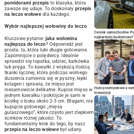
pomidorami przepis
to klasyka, która
zawsze się udaje. To doskonały
przepis
na leczo wołowe
dla każdego.
Wybór najlepszej wołowiny do leczo
Cennik samochodów Por
najbardziej budżetowe?
Kluczowe pytanie:
jaka wołowina
najlepsza do leczo
? Odpowiedź jest
prosta: ta, która lubi długie gotowanie.
Zapomnijcie o polędwicy. Idealnie
sprawdzi się łopatka, udziec, karkówka
lub pręga. To kawałki z większą ilością
tkanki łącznej, która podczas wolnego
duszenia zamienia się w pyszny, lepki
kolagen i sprawia, że mięso jest
Hale przemysłowe a wyt
niesamowicie delikatne. Kupcie mięso w
inwestycji
jednym kawałku i pokrójcie je sami w
kostkę o boku około 2-3 cm. Błagam, nie
kupujcie gotowego „mięsa
gulaszowego”, które często jest zlepkiem
ścinków różnej jakości. To
fundamentalny krok do tego, by nasz
przepis na leczo wołowe
był udany.