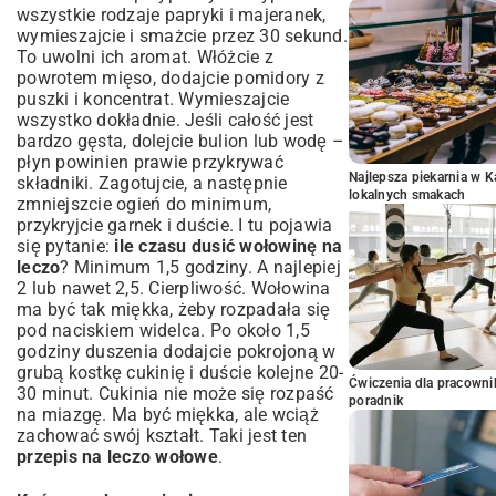
wszystkie rodzaje papryki i majeranek,
wymieszajcie i smażcie przez 30 sekund.
To uwolni ich aromat. Włóżcie z
powrotem mięso, dodajcie pomidory z
puszki i koncentrat. Wymieszajcie
wszystko dokładnie. Jeśli całość jest
bardzo gęsta, dolejcie bulion lub wodę –
płyn powinien prawie przykrywać
Najlepsza piekarnia w 
składniki. Zagotujcie, a następnie
lokalnych smakach
zmniejszcie ogień do minimum,
przykryjcie garnek i duście. I tu pojawia
się pytanie:
ile czasu dusić wołowinę na
leczo
? Minimum 1,5 godziny. A najlepiej
2 lub nawet 2,5. Cierpliwość. Wołowina
ma być tak miękka, żeby rozpadała się
pod naciskiem widelca. Po około 1,5
godziny duszenia dodajcie pokrojoną w
grubą kostkę cukinię i duście kolejne 20-
Ćwiczenia dla pracown
30 minut. Cukinia nie może się rozpaść
poradnik
na miazgę. Ma być miękka, ale wciąż
zachować swój kształt. Taki jest ten
przepis na leczo wołowe
.