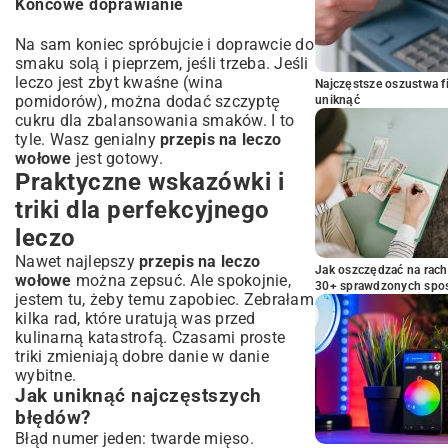
Końcowe doprawianie
Na sam koniec spróbujcie i doprawcie do
smaku solą i pieprzem, jeśli trzeba. Jeśli
leczo jest zbyt kwaśne (wina
Najczęstsze oszustwa f
pomidorów), można dodać szczyptę
uniknąć
cukru dla zbalansowania smaków. I to
tyle. Wasz genialny
przepis na leczo
wołowe
jest gotowy.
Praktyczne wskazówki i
triki dla perfekcyjnego
leczo
Nawet najlepszy
przepis na leczo
Jak oszczędzać na rac
wołowe
można zepsuć. Ale spokojnie,
30+ sprawdzonych sp
jestem tu, żeby temu zapobiec. Zebrałam
kilka rad, które uratują was przed
kulinarną katastrofą. Czasami proste
triki zmieniają dobre danie w danie
wybitne.
Jak uniknąć najczęstszych
błędów?
Błąd numer jeden: twarde mięso.