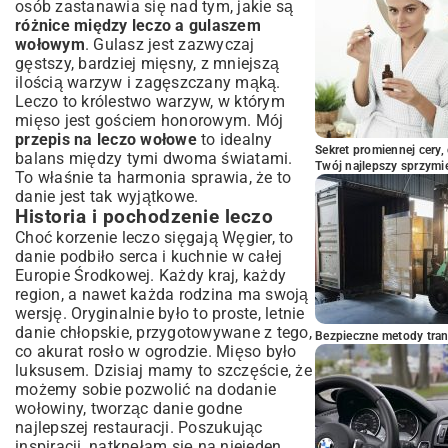
osób zastanawia się nad tym, jakie są
różnice między leczo a gulaszem
wołowym
. Gulasz jest zazwyczaj
gęstszy, bardziej mięsny, z mniejszą
ilością warzyw i zagęszczany mąką.
Leczo to królestwo warzyw, w którym
mięso jest gościem honorowym. Mój
przepis na leczo wołowe
to idealny
Sekret promiennej cery,
balans między tymi dwoma światami.
Twój najlepszy sprzymi
To właśnie ta harmonia sprawia, że to
danie jest tak wyjątkowe.
Historia i pochodzenie leczo
Choć korzenie leczo sięgają Węgier, to
danie podbiło serca i kuchnie w całej
Europie Środkowej. Każdy kraj, każdy
region, a nawet każda rodzina ma swoją
wersję. Oryginalnie było to proste, letnie
danie chłopskie, przygotowywane z tego,
Bezpieczne metody trans
co akurat rosło w ogrodzie. Mięso było
luksusem. Dzisiaj mamy to szczęście, że
możemy sobie pozwolić na dodanie
wołowiny, tworząc danie godne
najlepszej restauracji. Poszukując
inspiracji, natknęłam się na niejeden