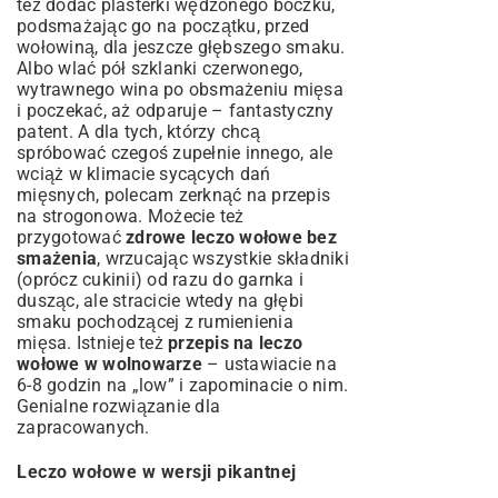
też dodać plasterki wędzonego boczku,
podsmażając go na początku, przed
wołowiną, dla jeszcze głębszego smaku.
Albo wlać pół szklanki czerwonego,
wytrawnego wina po obsmażeniu mięsa
i poczekać, aż odparuje – fantastyczny
patent. A dla tych, którzy chcą
spróbować czegoś zupełnie innego, ale
wciąż w klimacie sycących dań
mięsnych, polecam zerknąć na
przepis
na strogonowa
. Możecie też
przygotować
zdrowe leczo wołowe bez
smażenia
, wrzucając wszystkie składniki
(oprócz cukinii) od razu do garnka i
dusząc, ale stracicie wtedy na głębi
smaku pochodzącej z rumienienia
mięsa. Istnieje też
przepis na leczo
wołowe w wolnowarze
– ustawiacie na
6-8 godzin na „low” i zapominacie o nim.
Genialne rozwiązanie dla
zapracowanych.
Leczo wołowe w wersji pikantnej