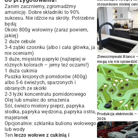
do przygotowania?
stosunkowo niskiej cen
Zanim zaczniemy, zgromadźmy
amunicję. Dobre składniki to 90%
sukcesu. Nie idźcie na skróty. Potrzebne
będą:
Około 800g wołowiny (zaraz powiem,
jakiej)
2 duże cebule
3-4 ząbki czosnku (albo i cała główka, ja
nie oceniam)
Zlewozmywaki Blanco – 
3 duże, mięsiste papryki (najlepiej w
mogą się nie sprawdzić
różnych kolorach – jemy też oczami!)
1 duża cukinia
Puszka krojonych pomidorów (400g)
albo 5-6 świeżych, sparzonych i
obranych ze skórki
2-3 łyżki koncentratu pomidorowego
Olej lub smalec do smażenia
Sól, świeżo mielony pieprz, papryka
słodka, papryka wędzona, papryka ostra,
Produkcja elektroniki – 
majeranek
2026
Opcjonalnie: szklanka bulionu wołowego
lub wody
Ten
leczo wołowe z cukinią i