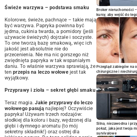
Świeże warzywa – podstawa smaku
Broker nieruchomości – 
kursy, aby wejść do teg
Kolorowe, świeże, pachnące – takie mają
być warzywa. Papryka powinna być
jędrna, cukinia twarda, a pomidory (jeśli
używacie świeżych) dojrzałe i soczyste.
To one tworzą bazę smakową, więc ich
jakość jest absolutnie nie do
przecenienia. Nie ma nic gorszego niż
zwiędnięta papryka w tak wspaniałym
daniu. To właśnie warzywa sprawiają, że
Przegląd zabiegów na 
ten
przepis na leczo wołowe
jest tak
chirurgiczne i niechirur
wyjątkowy.
Przyprawy i zioła – sekret głębi smaku
Teraz magia.
Jakie przyprawy do leczo
wołowego pasują
najlepiej? Oczywiście
papryka! Używam trzech rodzajów:
słodkiej dla koloru i bazy, wędzonej dla
Silna, niezawodna i pr
głębi i dymnego aromatu (to mój
pokaż, jaka jest twoja 
sekretny składnik!) oraz ostrej dla
survivalowe