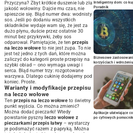
Przyczyna? Zbyt krótkie duszenie lub zła
Inteligentny dom: co k
Poradnik
jakość wołowiny. Dajcie mu czas, nie
spieszcie się. Błąd numer dwa: wodnisty
sos. Jeśli po dodaniu wszystkich
składników wydaje wam się, że jest za
dużo płynu, duście przez ostatnie 30
minut bez przykrywki, żeby sos
odparował. Pamiętajcie, że ten
przepis
na leczo wołowe
to nie jest zupa. To nie
jest też jedno z tych dań, które można
Biznesowe zastosowani
zaliczyć do kategorii
proste przepisy na
korzyściach i wdrożeni
szybki obiad
– ono wymaga uwagi i
serca. Błąd numer trzy: rozgotowane
warzywa. Dlatego cukinię dodajemy pod
koniec. Proste.
Warianty i modyfikacje przepisu
na leczo wołowe
Ten
przepis na leczo wołowe
to świetny
punkt wyjścia. Co można zmienić?
Można dodać pieczarki! Wtedy
Aplikacje ułatwiające c
powstanie pyszny
leczo wołowe z
po cyfrowych pomocni
pieczarkami przepis łatwy
– wystarczy
je podsmażyć razem z papryką. Można