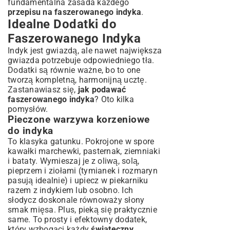
fundamentalna zasada każdego
przepisu na faszerowanego indyka
.
Idealne Dodatki do
Faszerowanego Indyka
Indyk jest gwiazdą, ale nawet największa
gwiazda potrzebuje odpowiedniego tła.
Dodatki są równie ważne, bo to one
tworzą kompletną, harmonijną ucztę.
Zastanawiasz się,
jak podawać
faszerowanego indyka
? Oto kilka
pomysłów.
Pieczone warzywa korzeniowe
do indyka
To klasyka gatunku. Pokrojone w spore
kawałki marchewki, pasternak, ziemniaki
i bataty. Wymieszaj je z oliwą, solą,
pieprzem i ziołami (tymianek i rozmaryn
pasują idealnie) i upiecz w piekarniku
razem z indykiem lub osobno. Ich
słodycz doskonale równoważy słony
smak mięsa. Plus, pieką się praktycznie
same. To prosty i efektowny dodatek,
który wzbogaci każdy
świąteczny