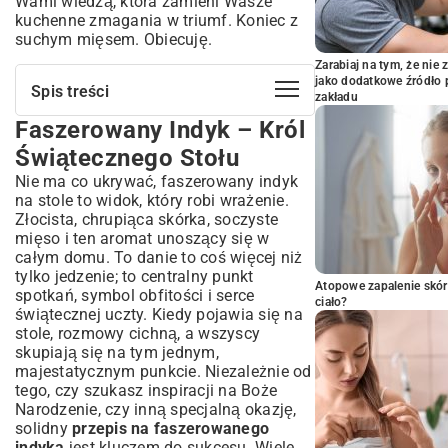
Wami wiedzą, która zamieni Wasze
kuchenne zmagania w triumf. Koniec z
suchym mięsem. Obiecuję.
Zarabiaj na tym, że ni
jako dodatkowe źródło 
Spis treści
zakładu
Faszerowany Indyk – Król
Faszerowany Indyk – Król Świątecznego
Stołu
Świątecznego Stołu
Wybór Idealnego Indyka i Składników na
Nie ma co ukrywać, faszerowany indyk
Farsz
na stole to widok, który robi wrażenie.
Jak wybrać indyka na świąteczny obiad?
Złocista, chrupiąca skórka, soczyste
Niezbędne składniki na aromatyczny farsz
mięso i ten aromat unoszący się w
całym domu. To danie to coś więcej niż
Pomysły na Wyśmienite Farsze do
tylko jedzenie; to centralny punkt
Indyka
Atopowe zapalenie skór
spotkań, symbol obfitości i serce
Klasyczny farsz z pieczarek i cebuli
ciało?
świątecznej uczty. Kiedy pojawia się na
Farsz z suszonymi owocami i orzechami
stole, rozmowy cichną, a wszyscy
Wytrawny farsz z kaszą i ziołami
skupiają się na tym jednym,
majestatycznym punkcie. Niezależnie od
Krok po Kroku – Jak Faszerować i
tego, czy szukasz inspiracji na Boże
Przygotować Indyka do Pieczenia
Narodzenie, czy inną specjalną okazję,
Przygotowanie indyka przed
solidny
przepis na faszerowanego
faszerowaniem
indyka
jest kluczem do sukcesu. Wiele