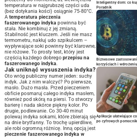
Inteligentny dom: co k
temperatura w najgrubszej części uda
Poradnik
(bez dotykania kości) osiągnie 75-80°C.
A
temperatura pieczenia
faszerowanego indyka
powinna być
stała. Nie kombinuj z jej zmianą.
Stabilność jest kluczem. Jeśli nie masz
termometru, nakłuj udo szpikulcem –
wypływające soki powinny być klarowne,
nie różowe. To prosty test, który jest
częścią każdego dobrego
przepisu na
Biznesowe zastosowani
faszerowanego indyka
.
korzyściach i wdrożeni
Jak uniknąć wysuszenia indyka?
Oto wróg publiczny numer jeden: suchy
indyk. Jak z nim walczyć? Po pierwsze,
masło. Dużo masła. Przed pieczeniem
obficie posmaruj całego indyka masłem,
również pod skórą na piersi. To stworzy
barierę i nada skórce piękny kolor. Po
drugie, podlewanie. Co 30-40 minut
polewaj indyka sokami, które zbierają się
Aplikacje ułatwiające c
po cyfrowych pomocni
na dnie brytfanny. To trochę upierdliwe,
ale robi ogromną różnicę. Inną opcją jest
pieczenie faszerowanego indyka w