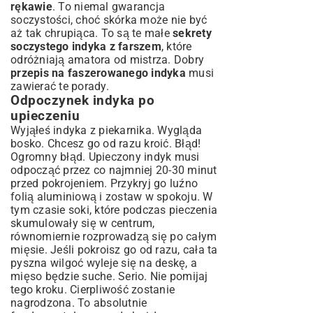
rękawie
. To niemal gwarancja
soczystości, choć skórka może nie być
aż tak chrupiąca. To są te małe
sekrety
soczystego indyka z farszem
, które
odróżniają amatora od mistrza. Dobry
przepis na faszerowanego indyka
musi
zawierać te porady.
Odpoczynek indyka po
upieczeniu
Wyjąłeś indyka z piekarnika. Wygląda
bosko. Chcesz go od razu kroić. Błąd!
Ogromny błąd. Upieczony indyk musi
odpocząć przez co najmniej 20-30 minut
przed pokrojeniem. Przykryj go luźno
folią aluminiową i zostaw w spokoju. W
tym czasie soki, które podczas pieczenia
skumulowały się w centrum,
równomiernie rozprowadzą się po całym
mięsie. Jeśli pokroisz go od razu, cała ta
pyszna wilgoć wyleje się na deskę, a
mięso będzie suche. Serio. Nie pomijaj
tego kroku. Cierpliwość zostanie
nagrodzona. To absolutnie