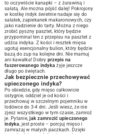
to oczywiście kanapki – z żurawiną i
sałatą. Ale można pójść dalej! Pokrojony
w kostkę indyk świetnie nadaje się do
sałatek, zapiekanek makaronowych, czy
jako nadzienie do tarty. Można z niego
zrobić pyszny pasztet, który będzie
przypominał ten z
przepisu na pasztet z
udźca indyka
. Z kości i resztek mięsa
ugotuj esencjonalny bulion, który będzie
bazą do zup na kolejne dni. Nie marnuj
ani kawałka! Dobry
przepis na
faszerowanego indyka
żyje jeszcze
długo po świętach.
Jak bezpiecznie przechowywać
upieczonego indyka?
Po obiedzie, gdy mięso całkowicie
ostygnie, oddziel je od kości i
przechowuj w szczelnym pojemniku w
lodówce do 3-4 dni. Jeśli wiesz, że nie
zjesz wszystkiego w tym czasie, zamroź
je. Pytanie,
jak zamrozić upieczonego
indyka
, jest proste – porcjuj mięso i
zamrażaj w małych paczkach. Dzięki