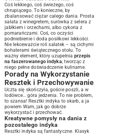
Coś lekkiego, coś świeżego, coś
chrupiącego. To konieczne, by
zbalansować ciężar całego dania. Prosta
sałata z winegretem, surówka z selera z
jabłkiem i orzechami, albo cykoria z
pomarańczami. Coś, co oczyści
podniebienie i doda posiłkowi lekkości.
Nie lekceważcie roli sałatek – są cichymi
bohaterami świątecznego stołu. To
ważny element, który uzupełnia
przepis
na faszerowanego indyka
, tworząc z
niego pełne doświadczenie kulinarne.
Porady na Wykorzystanie
Resztek i Przechowywanie
Uczta się skończyła, goście poszli, a w
lodówce… góra jedzenia. To nie problem,
to szansa! Resztki indyka to skarb, a ja
powiem Wam, jak go dobrze
wykorzystać i przechować.
Kreatywne pomysły na dania z
pozostałego indyka
Resztki indyka są fantastyczne. Klasyk