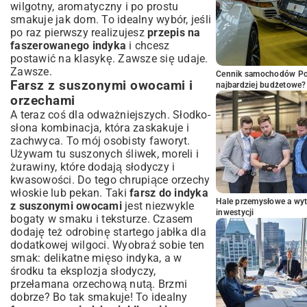
wilgotny, aromatyczny i po prostu
smakuje jak dom. To idealny wybór, jeśli
po raz pierwszy realizujesz
przepis na
faszerowanego indyka
i chcesz
postawić na klasykę. Zawsze się udaje.
Zawsze.
Cennik samochodów Por
Farsz z suszonymi owocami i
najbardziej budżetowe?
orzechami
A teraz coś dla odważniejszych. Słodko-
słona kombinacja, która zaskakuje i
zachwyca. To mój osobisty faworyt.
Używam tu suszonych śliwek, moreli i
żurawiny, które dodają słodyczy i
kwasowości. Do tego chrupiące orzechy
włoskie lub pekan. Taki
farsz do indyka
Hale przemysłowe a wyt
z suszonymi owocami
jest niezwykle
inwestycji
bogaty w smaku i teksturze. Czasem
dodaję też odrobinę startego jabłka dla
dodatkowej wilgoci. Wyobraź sobie ten
smak: delikatne mięso indyka, a w
środku ta eksplozja słodyczy,
przełamana orzechową nutą. Brzmi
dobrze? Bo tak smakuje! To idealny