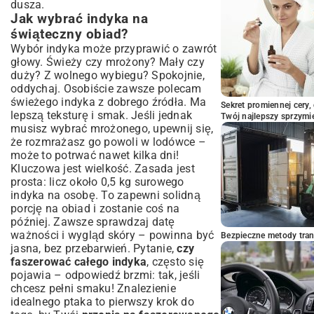
dusza.
Jak wybrać indyka na
świąteczny obiad?
Wybór indyka może przyprawić o zawrót
głowy. Świeży czy mrożony? Mały czy
duży? Z wolnego wybiegu? Spokojnie,
oddychaj. Osobiście zawsze polecam
świeżego indyka z dobrego źródła. Ma
Sekret promiennej cery,
lepszą teksturę i smak. Jeśli jednak
Twój najlepszy sprzymi
musisz wybrać mrożonego, upewnij się,
że rozmrażasz go powoli w lodówce –
może to potrwać nawet kilka dni!
Kluczowa jest wielkość. Zasada jest
prosta: licz około 0,5 kg surowego
indyka na osobę. To zapewni solidną
porcję na obiad i zostanie coś na
później. Zawsze sprawdzaj datę
ważności i wygląd skóry – powinna być
Bezpieczne metody trans
jasna, bez przebarwień. Pytanie,
czy
faszerować całego indyka
, często się
pojawia – odpowiedź brzmi: tak, jeśli
chcesz pełni smaku! Znalezienie
idealnego ptaka to pierwszy krok do