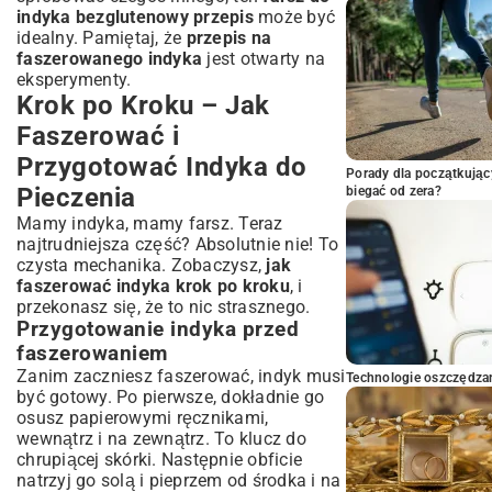
indyka bezglutenowy przepis
może być
idealny. Pamiętaj, że
przepis na
faszerowanego indyka
jest otwarty na
eksperymenty.
Krok po Kroku – Jak
Faszerować i
Przygotować Indyka do
Porady dla początkując
Pieczenia
biegać od zera?
Mamy indyka, mamy farsz. Teraz
najtrudniejsza część? Absolutnie nie! To
czysta mechanika. Zobaczysz,
jak
faszerować indyka krok po kroku
, i
przekonasz się, że to nic strasznego.
Przygotowanie indyka przed
faszerowaniem
Zanim zaczniesz faszerować, indyk musi
Technologie oszczędzan
być gotowy. Po pierwsze, dokładnie go
osusz papierowymi ręcznikami,
wewnątrz i na zewnątrz. To klucz do
chrupiącej skórki. Następnie obficie
natrzyj go solą i pieprzem od środka i na