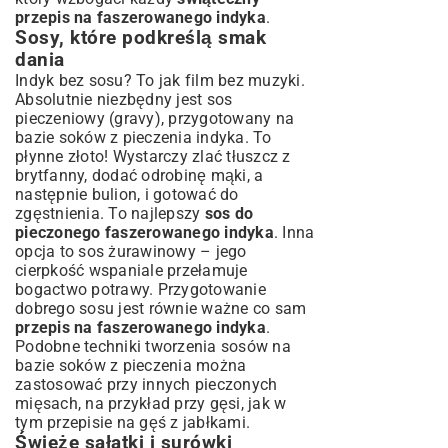
przepis na faszerowanego indyka
.
Sosy, które podkreślą smak
dania
Indyk bez sosu? To jak film bez muzyki.
Absolutnie niezbędny jest sos
pieczeniowy (gravy), przygotowany na
bazie soków z pieczenia indyka. To
płynne złoto! Wystarczy zlać tłuszcz z
brytfanny, dodać odrobinę mąki, a
następnie bulion, i gotować do
zgęstnienia. To najlepszy
sos do
pieczonego faszerowanego indyka
. Inna
opcja to sos żurawinowy – jego
cierpkość wspaniale przełamuje
bogactwo potrawy. Przygotowanie
dobrego sosu jest równie ważne co sam
przepis na faszerowanego indyka
.
Podobne techniki tworzenia sosów na
bazie soków z pieczenia można
zastosować przy innych pieczonych
mięsach, na przykład przy gęsi, jak w
tym
przepisie na gęś z jabłkami
.
Świeże sałatki i surówki