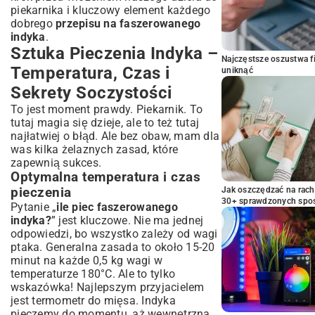
piekarnika i kluczowy element każdego
dobrego
przepisu na faszerowanego
indyka
.
Sztuka Pieczenia Indyka –
Najczęstsze oszustwa f
Temperatura, Czas i
uniknąć
Sekrety Soczystości
To jest moment prawdy. Piekarnik. To
tutaj magia się dzieje, ale to też tutaj
najłatwiej o błąd. Ale bez obaw, mam dla
was kilka żelaznych zasad, które
zapewnią sukces.
Optymalna temperatura i czas
pieczenia
Jak oszczędzać na rac
30+ sprawdzonych sp
Pytanie „
ile piec faszerowanego
indyka?
” jest kluczowe. Nie ma jednej
odpowiedzi, bo wszystko zależy od wagi
ptaka. Generalna zasada to około 15-20
minut na każde 0,5 kg wagi w
temperaturze 180°C. Ale to tylko
wskazówka! Najlepszym przyjacielem
jest termometr do mięsa. Indyka
pieczemy do momentu, aż wewnętrzna