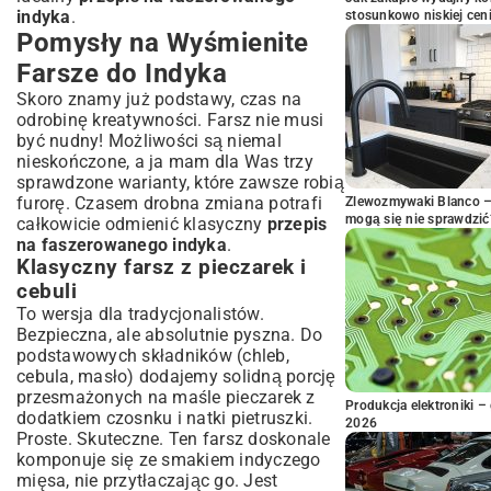
indyka
.
stosunkowo niskiej cen
Pomysły na Wyśmienite
Farsze do Indyka
Skoro znamy już podstawy, czas na
odrobinę kreatywności. Farsz nie musi
być nudny! Możliwości są niemal
nieskończone, a ja mam dla Was trzy
sprawdzone warianty, które zawsze robią
furorę. Czasem drobna zmiana potrafi
Zlewozmywaki Blanco – 
mogą się nie sprawdzić
całkowicie odmienić klasyczny
przepis
na faszerowanego indyka
.
Klasyczny farsz z pieczarek i
cebuli
To wersja dla tradycjonalistów.
Bezpieczna, ale absolutnie pyszna. Do
podstawowych składników (chleb,
cebula, masło) dodajemy solidną porcję
przesmażonych na maśle pieczarek z
Produkcja elektroniki – 
dodatkiem czosnku i natki pietruszki.
2026
Proste. Skuteczne. Ten farsz doskonale
komponuje się ze smakiem indyczego
mięsa, nie przytłaczając go. Jest