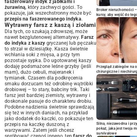
faszerowany indyk z jabłkami i
żurawiną
, który zachwyci gości. To
Broker nieruchomości – 
pokazuje, jak wszechstronny może być
kursy, aby wejść do teg
przepis na faszerowanego indyka
.
Wytrawny farsz z kaszą i ziołami
Dla tych, co szukają zdrowszej, może
nawet bezglutenowej alternatywy.
Farsz
do indyka z kaszy
gryczanej lub pęczaku
to strzał w dziesiątkę. Kasza świetnie
wchłania soki z mięsa, a przy tym
pozostaje sypka. Do ugotowanej kaszy
dodaję podsmażone leśne grzyby (jeśli
Przegląd zabiegów na 
mam), dużo cebuli, majeranek i
chirurgiczne i niechirur
tymianek. Czasem dla podkręcenia
smaku dorzucam też odrobinę wątróbki
drobiowej – to stary, babciny trik. Taki
farsz jest bardziej ziemisty, wytrawny i
doskonale pasuje do charakteru drobiu.
Podobne nadzienia świetnie sprawdzają
się też w innych daniach, na przykład
jako dodatek do kaczki, co pokazuje ten
przepis na kaczkę duszoną z
Silna, niezawodna i pr
pokaż, jaka jest twoja 
warzywami
. Zatem jeśli chcesz
survivalowe
spróbować czegoś innego, ten
farsz do