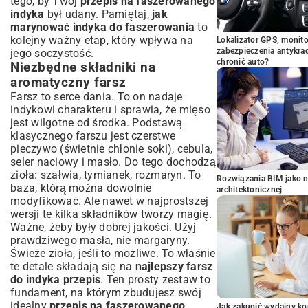
tego, by Twój
przepis na faszerowanego
indyka
był udany. Pamiętaj,
jak
marynować indyka do faszerowania
to
kolejny ważny etap, który wpływa na
Lokalizator GPS, monito
zabezpieczenia antykra
jego soczystość.
chronić auto?
Niezbędne składniki na
aromatyczny farsz
Farsz to serce dania. To on nadaje
indykowi charakteru i sprawia, że mięso
jest wilgotne od środka. Podstawą
klasycznego farszu jest czerstwe
pieczywo (świetnie chłonie soki), cebula,
seler naciowy i masło. Do tego dochodzą
zioła: szałwia, tymianek, rozmaryn. To
Rozwiązania BIM jako n
baza, którą można dowolnie
architektonicznej
modyfikować. Ale nawet w najprostszej
wersji te kilka składników tworzy magię.
Ważne, żeby były dobrej jakości. Użyj
prawdziwego masła, nie margaryny.
Świeże zioła, jeśli to możliwe. To właśnie
te detale składają się na
najlepszy farsz
do indyka przepis
. Ten prosty zestaw to
fundament, na którym zbudujesz swój
idealny
przepis na faszerowanego
Jak zakupić wydajny ko