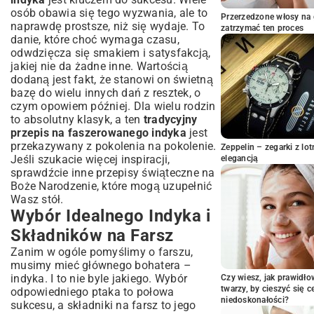
Techniki faszerowania dla soczystego
osób obawia się tego wyzwania, ale to
mięsa
Przerzedzone włosy na 
naprawdę prostsze, niż się wydaje. To
zatrzymać ten proces
Prawidłowe związanie indyka
danie, które choć wymaga czasu,
Sztuka Pieczenia Indyka – Temperatura,
odwdzięcza się smakiem i satysfakcją,
Czas i Sekrety Soczystości
jakiej nie da żadne inne. Wartością
dodaną jest fakt, że stanowi on świetną
Optymalna temperatura i czas pieczenia
bazę do wielu innych dań z resztek, o
Jak uniknąć wysuszenia indyka?
czym opowiem później. Dla wielu rodzin
Odpoczynek indyka po upieczeniu
to absolutny klasyk, a ten
tradycyjny
Idealne Dodatki do Faszerowanego
przepis na faszerowanego indyka
jest
Indyka
przekazywany z pokolenia na pokolenie.
Zeppelin – zegarki z l
Jeśli szukacie więcej inspiracji,
Pieczone warzywa korzeniowe do indyka
elegancją
sprawdźcie inne
przepisy świąteczne na
Sosy, które podkreślą smak dania
Boże Narodzenie
, które mogą uzupełnić
Świeże sałatki i surówki
Wasz stół.
Porady na Wykorzystanie Resztek i
Wybór Idealnego Indyka i
Przechowywanie
Składników na Farsz
Kreatywne pomysły na dania z
pozostałego indyka
Zanim w ogóle pomyślimy o farszu,
musimy mieć głównego bohatera –
Jak bezpiecznie przechowywać
indyka. I to nie byle jakiego. Wybór
upieczonego indyka?
Czy wiesz, jak prawidł
twarzy, by cieszyć się 
odpowiedniego ptaka to połowa
Podsumowanie – Świętuj z Doskonałym
niedoskonałości?
sukcesu, a składniki na farsz to jego
Indykiem