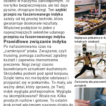
osobno w naczyniu żaroodpornym. To
nie tylko bezpieczniejsze, ale też daje
pyszne, chrupiące brzegi. Ten
szybki
przepis na faszerowanego indyka
zależy od tej prostej techniki, która
gwarantuje doskonałe rezultaty.
Właściwe podejście to jeden z
najważniejszych sekretów udanego
przepisu na faszerowanego indyka
.
Najlepsza piekarnia w 
Prawidłowe związanie indyka
lokalnych smakach
Po nafaszerowaniu czas na
„zamknięcie” ptaka. Związanie, czyli
trussing, pomaga zachować zgrabny
kształt i zapewnia równomierne
pieczenie. Nogi zwiąż ciasno
bawełnianym sznurkiem kuchennym.
Skrzydełka podwiń pod spód korpusu.
Dzięki temu nic nie będzie odstawać i
przypalać się w piekarniku. To mały, ale
Ćwiczenia dla pracown
poradnik
ważny detal, który sprawia, że Twój
indyk wygląda profesjonalnie. Wygląda
na skomplikowane? Wcale nie. Kilka
prostych ruchów i gotowe. To ostatni
krok przed włożeniem naszego dzieła do