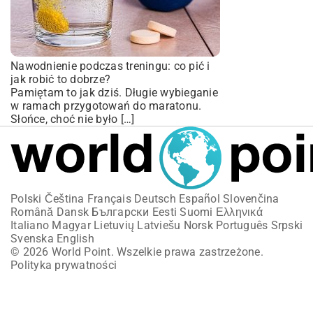
Nawodnienie podczas treningu: co pić i
jak robić to dobrze?
Pamiętam to jak dziś. Długie wybieganie
w ramach przygotowań do maratonu.
Słońce, choć nie było […]
Polski
Čeština
Français
Deutsch
Español
Slovenčina
Română
Dansk
Български
Eesti
Suomi
Ελληνικά
Italiano
Magyar
Lietuvių
Latviešu
Norsk
Português
Srpski
Svenska
English
© 2026 World Point. Wszelkie prawa zastrzeżone.
Polityka prywatności