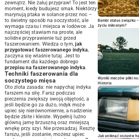
zewnątrz. Nie żałuj przypraw! To jest ten
moment, kiedy budujesz smak. Niektórzy
marynują ptaka w solance przez noc –
to świetny sposób na soczystość, ale
Bambi status związku 
wymaga czasu i miejsca w lodówce. Ja
życiu miłosnym?
najczęściej stawiam na proste, ale
solidne przyprawienie tuż przed
faszerowaniem. Wiedza o tym,
jak
przygotować faszerowanego indyka
,
zaczyna się właśnie tutaj. Jest to
fundament dla każdego dobrego
przepisu na faszerowanego indyka
.
Techniki faszerowania dla
Wyniki meczów piłki noż
soczystego mięsa
Historia
Oto złota zasada: nie napychaj indyka
farszem na siłę. Farsz podczas
pieczenia zwiększy swoją objętość, a
jeśli będzie go za dużo, indyk może
upiec się nierównomiernie, a nadzienie
będzie zbite i kleiste. Wypełnij luźno
główną jamę brzuszną oraz mniejszą
wnękę przy szyi. Nie przesadzaj. Resztę
farszu, jeśli zostanie, możesz upiec
Jak uniknąć oszustw h