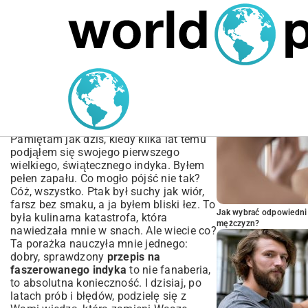
MARIUSZ ŁAMAGA
04.10.2025
SPORT
POPULARNE A
Przepis na faszerowanego
indyka – soczysty i
aromatyczny
Pamiętam jak dziś, kiedy kilka lat temu
podjąłem się swojego pierwszego
wielkiego, świątecznego indyka. Byłem
pełen zapału. Co mogło pójść nie tak?
Cóż, wszystko. Ptak był suchy jak wiór,
farsz bez smaku, a ja byłem bliski łez. To
Jak wybrać odpowiedni 
była kulinarna katastrofa, która
mężczyzn?
nawiedzała mnie w snach. Ale wiecie co?
Ta porażka nauczyła mnie jednego:
dobry, sprawdzony
przepis na
faszerowanego indyka
to nie fanaberia,
to absolutna konieczność. I dzisiaj, po
latach prób i błędów, podzielę się z