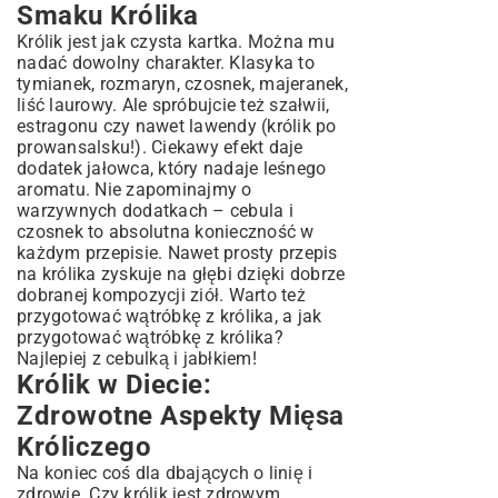
Smaku Królika
Królik jest jak czysta kartka. Można mu
nadać dowolny charakter. Klasyka to
tymianek, rozmaryn, czosnek, majeranek,
liść laurowy. Ale spróbujcie też szałwii,
estragonu czy nawet lawendy (królik po
prowansalsku!). Ciekawy efekt daje
dodatek jałowca, który nadaje leśnego
aromatu. Nie zapominajmy o
warzywnych dodatkach – cebula i
czosnek to absolutna konieczność w
każdym przepisie. Nawet prosty przepis
na królika zyskuje na głębi dzięki dobrze
dobranej kompozycji ziół. Warto też
przygotować wątróbkę z królika, a jak
przygotować wątróbkę z królika?
Najlepiej z cebulką i jabłkiem!
Królik w Diecie:
Zdrowotne Aspekty Mięsa
Króliczego
Na koniec coś dla dbających o linię i
zdrowie. Czy królik jest zdrowym