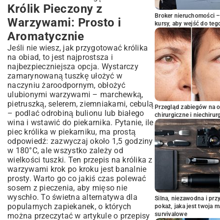
Królik Pieczony z
Broker nieruchomości – 
Warzywami: Prosto i
kursy, aby wejść do teg
Aromatycznie
Jeśli nie wiesz, jak przygotować królika
na obiad, to jest najprostsza i
najbezpieczniejsza opcja. Wystarczy
zamarynowaną tuszkę ułożyć w
naczyniu żaroodpornym, obłożyć
ulubionymi warzywami – marchewką,
pietruszką, selerem, ziemniakami, cebulą
Przegląd zabiegów na 
– podlać odrobiną bulionu lub białego
chirurgiczne i niechirur
wina i wstawić do piekarnika. Pytanie, ile
piec królika w piekarniku, ma prostą
odpowiedź: zazwyczaj około 1,5 godziny
w 180°C, ale wszystko zależy od
wielkości tuszki. Ten przepis na królika z
warzywami krok po kroku jest banalnie
prosty. Warto go co jakiś czas polewać
sosem z pieczenia, aby mięso nie
wyschło. To świetna alternatywa dla
Silna, niezawodna i pr
popularnych zapiekanek, o których
pokaż, jaka jest twoja 
survivalowe
można przeczytać w artykule o
przepisy