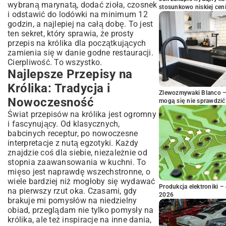
wybraną marynatą, dodać zioła, czosnek
stosunkowo niskiej cen
i odstawić do lodówki na minimum 12
godzin, a najlepiej na całą dobę. To jest
ten sekret, który sprawia, że prosty
przepis na królika dla początkujących
zamienia się w danie godne restauracji.
Cierpliwość. To wszystko.
Najlepsze Przepisy na
Królika: Tradycja i
Zlewozmywaki Blanco – 
Nowoczesność
mogą się nie sprawdzić
Świat przepisów na królika jest ogromny
i fascynujący. Od klasycznych,
babcinych receptur, po nowoczesne
interpretacje z nutą egzotyki. Każdy
znajdzie coś dla siebie, niezależnie od
stopnia zaawansowania w kuchni. To
mięso jest naprawdę wszechstronne, o
wiele bardziej niż mogłoby się wydawać
Produkcja elektroniki – 
na pierwszy rzut oka. Czasami, gdy
2026
brakuje mi pomysłów na niedzielny
obiad, przeglądam nie tylko pomysły na
królika, ale też inspiracje na inne dania,