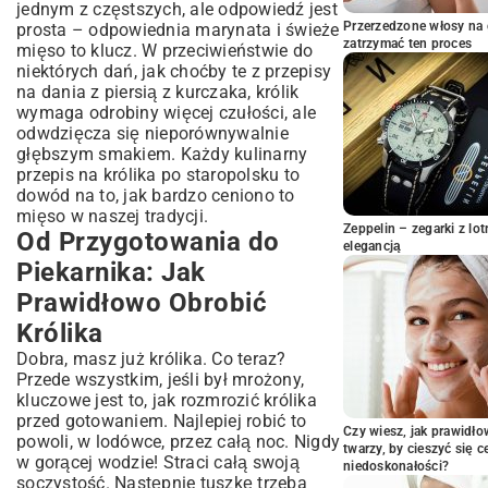
Gulasz z Królika: Rozgrzewająca
jednym z częstszych, ale odpowiedź jest
Potrawa na Zimne Dni
Przerzedzone włosy na 
prosta – odpowiednia marynata i świeże
zatrzymać ten proces
mięso to klucz. W przeciwieństwie do
Królik Duszony w Sosie Własnym:
niektórych dań, jak choćby te z
przepisy
Delikatność Smaku
na dania z piersią z kurczaka
, królik
Dodatki i Towarzysze: Co Podać do
wymaga odrobiny więcej czułości, ale
Królika?
odwdzięcza się nieporównywalnie
Idealne Warzywa do Królika:
głębszym smakiem. Każdy kulinarny
Kompozycje Smakowe
przepis na królika po staropolsku to
dowód na to, jak bardzo ceniono to
Wina, Które Podkreślą Smak Królika
mięso w naszej tradycji.
Sekrety Mistrzów Kuchni: Jak
Zeppelin – zegarki z l
Od Przygotowania do
Przygotować Królika Perfekcyjnie
elegancją
Piekarnika: Jak
Jak Uniknąć Wysuszenia Mięsa Królika?
Prawidłowo Obrobić
Zioła i Przyprawy: Esencja Smaku
Królika
Królika
Królik w Diecie: Zdrowotne Aspekty
Dobra, masz już królika. Co teraz?
Mięsa Króliczego
Przede wszystkim, jeśli był mrożony,
Podsumowanie: Królik – Król Kuchni?
kluczowe jest to, jak rozmrozić królika
przed gotowaniem. Najlepiej robić to
Czy wiesz, jak prawidł
powoli, w lodówce, przez całą noc. Nigdy
twarzy, by cieszyć się 
w gorącej wodzie! Straci całą swoją
niedoskonałości?
soczystość. Następnie tuszkę trzeba