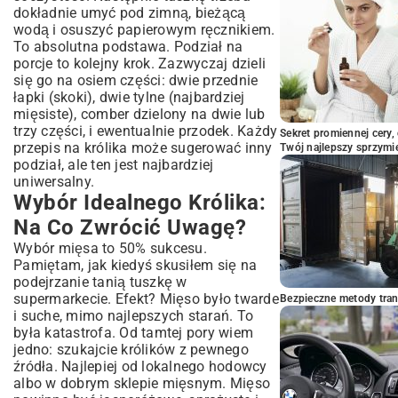
dokładnie umyć pod zimną, bieżącą
wodą i osuszyć papierowym ręcznikiem.
To absolutna podstawa. Podział na
porcje to kolejny krok. Zazwyczaj dzieli
się go na osiem części: dwie przednie
łapki (skoki), dwie tylne (najbardziej
mięsiste), comber dzielony na dwie lub
trzy części, i ewentualnie przodek. Każdy
Sekret promiennej cery,
przepis na królika może sugerować inny
Twój najlepszy sprzymi
podział, ale ten jest najbardziej
uniwersalny.
Wybór Idealnego Królika:
Na Co Zwrócić Uwagę?
Wybór mięsa to 50% sukcesu.
Pamiętam, jak kiedyś skusiłem się na
podejrzanie tanią tuszkę w
supermarkecie. Efekt? Mięso było twarde
Bezpieczne metody trans
i suche, mimo najlepszych starań. To
była katastrofa. Od tamtej pory wiem
jedno: szukajcie królików z pewnego
źródła. Najlepiej od lokalnego hodowcy
albo w dobrym sklepie mięsnym. Mięso