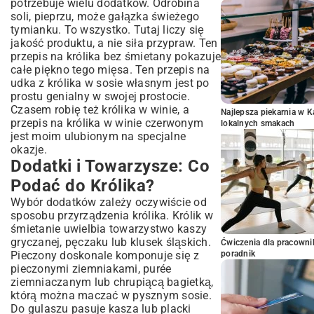
potrzebuje wielu dodatków. Odrobina
soli, pieprzu, może gałązka świeżego
tymianku. To wszystko. Tutaj liczy się
jakość produktu, a nie siła przypraw. Ten
przepis na królika bez śmietany pokazuje
całe piękno tego mięsa. Ten przepis na
udka z królika w sosie własnym jest po
prostu genialny w swojej prostocie.
Czasem robię też królika w winie, a
Najlepsza piekarnia w 
przepis na królika w winie czerwonym
lokalnych smakach
jest moim ulubionym na specjalne
okazje.
Dodatki i Towarzysze: Co
Podać do Królika?
Wybór dodatków zależy oczywiście od
sposobu przyrządzenia królika. Królik w
śmietanie uwielbia towarzystwo kaszy
gryczanej, pęczaku lub klusek śląskich.
Ćwiczenia dla pracown
Pieczony doskonale komponuje się z
poradnik
pieczonymi ziemniakami, purée
ziemniaczanym lub chrupiącą bagietką,
którą można maczać w pysznym sosie.
Do gulaszu pasuje kasza lub placki