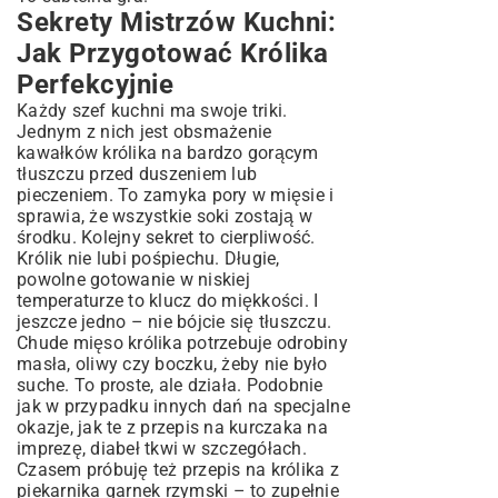
Sekrety Mistrzów Kuchni:
Jak Przygotować Królika
Perfekcyjnie
Każdy szef kuchni ma swoje triki.
Jednym z nich jest obsmażenie
kawałków królika na bardzo gorącym
tłuszczu przed duszeniem lub
pieczeniem. To zamyka pory w mięsie i
sprawia, że wszystkie soki zostają w
środku. Kolejny sekret to cierpliwość.
Królik nie lubi pośpiechu. Długie,
powolne gotowanie w niskiej
temperaturze to klucz do miękkości. I
jeszcze jedno – nie bójcie się tłuszczu.
Chude mięso królika potrzebuje odrobiny
masła, oliwy czy boczku, żeby nie było
suche. To proste, ale działa. Podobnie
jak w przypadku innych dań na specjalne
okazje, jak te z
przepis na kurczaka na
imprezę
, diabeł tkwi w szczegółach.
Czasem próbuję też przepis na królika z
piekarnika garnek rzymski – to zupełnie