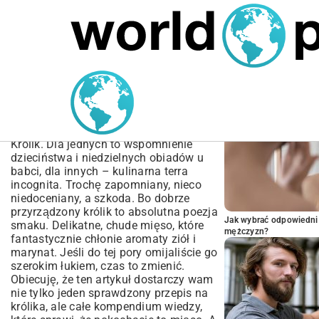
MARIUSZ ŁAMAGA
04.10.2025
SPORT
POPULARNE A
Przepis na Królika:
Najlepsze Dania, Porady i
Sekrety Kucharzy
Królik. Dla jednych to wspomnienie
dzieciństwa i niedzielnych obiadów u
babci, dla innych – kulinarna terra
incognita. Trochę zapomniany, nieco
niedoceniany, a szkoda. Bo dobrze
przyrządzony królik to absolutna poezja
Jak wybrać odpowiedni 
smaku. Delikatne, chude mięso, które
mężczyzn?
fantastycznie chłonie aromaty ziół i
marynat. Jeśli do tej pory omijaliście go
szerokim łukiem, czas to zmienić.
Obiecuję, że ten artykuł dostarczy wam
nie tylko jeden sprawdzony przepis na
królika, ale całe kompendium wiedzy,