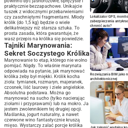
powinno być jasnoróżowe, sprężyste i
praktycznie bezzapachowe. Unikajcie
tuszek z widocznymi przebarwieniami
czy zaschniętymi fragmentami. Młody
Lokalizator GPS, monito
zabezpieczenia antykra
królik (do 1,5 kg) będzie o wiele
chronić auto?
delikatniejszy niż starsza sztuka. To
prosta zasada, która gwarantuje, że
wasz przepis na królika się powiedzie.
Tajniki Marynowania:
Sekret Soczystego Królika
Marynowanie to etap, którego nie wolno
pomijać. Nigdy. To właśnie marynata
odpowiada na pytanie, jak marynować
Rozwiązania BIM jako n
królika żeby był miękki. Królik kocha
architektonicznej
zioła: tymianek, rozmaryn, majeranek,
czosnek, liść laurowy i ziele angielskie.
Absolutna podstawa. Można go
marynować na sucho (tylko nacierając
ziołami i przyprawami) lub na mokro. Ja
jestem zwolennikiem tej drugiej opcji.
Maślanka, jogurt naturalny, a nawet
czerwone wino fantastycznie kruszą
mięso. Wystarczy zalać porcje królika
Jak zakupić wydajny ko