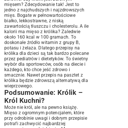
mięsem? Zdecydowanie tak! Jest to
jedno z najchudszych i najzdrowszych
mięs. Bogate w pełnowartościowe
białko, lekkostrawne, z niską
zawartością tłuszczu i cholesterolu. A ile
kalorii ma mięso z królika? Zaledwie
około 160 kcal w 100 gramach. To
doskonałe źródło witamin z grupy B,
potasu i żelaza. Dlatego przepisy na
królika dla dzieci są tak bardzo polecane
przez pediatrów i dietetyków. To świetny
wybór dla sportowców, osób na diecie i
każdego, kto chce jeść zdrowo i
smacznie. Nawet przepis na pasztet z
królika będzie zdrowszą alternatywą dla
wieprzowego.
Podsumowanie: Królik –
Król Kuchni?
Może nie król, ale na pewno książę.
Mięso z ogromnym potencjałem, które
przy odrobinie uwagi i dobrym przepisie
potrafi zachwycić najbardziej