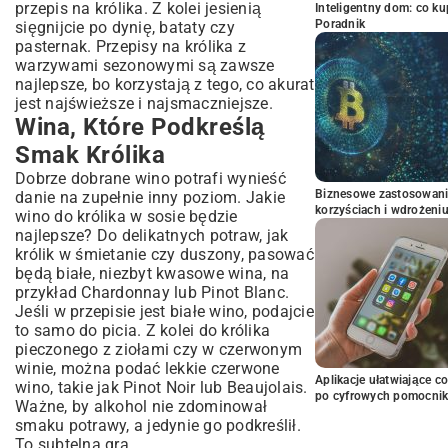
przepis na królika. Z kolei jesienią
Inteligentny dom: co k
Poradnik
sięgnijcie po dynię, bataty czy
pasternak. Przepisy na królika z
warzywami sezonowymi są zawsze
najlepsze, bo korzystają z tego, co akurat
jest najświeższe i najsmaczniejsze.
Wina, Które Podkreślą
Smak Królika
Dobrze dobrane wino potrafi wynieść
Biznesowe zastosowani
danie na zupełnie inny poziom. Jakie
korzyściach i wdrożeni
wino do królika w sosie będzie
najlepsze? Do delikatnych potraw, jak
królik w śmietanie czy duszony, pasować
będą białe, niezbyt kwasowe wina, na
przykład Chardonnay lub Pinot Blanc.
Jeśli w przepisie jest białe wino, podajcie
to samo do picia. Z kolei do królika
pieczonego z ziołami czy w czerwonym
winie, można podać lekkie czerwone
Aplikacje ułatwiające c
wino, takie jak Pinot Noir lub Beaujolais.
po cyfrowych pomocni
Ważne, by alkohol nie zdominował
smaku potrawy, a jedynie go podkreślił.
To subtelna gra.