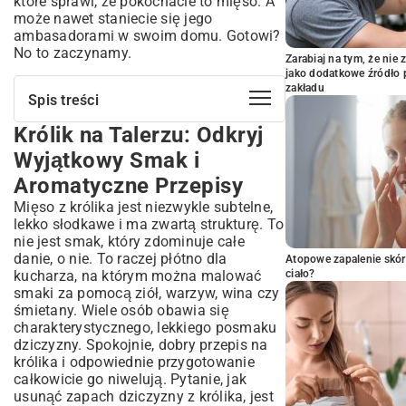
które sprawi, że pokochacie to mięso. A
może nawet staniecie się jego
ambasadorami w swoim domu. Gotowi?
No to zaczynamy.
Zarabiaj na tym, że ni
jako dodatkowe źródło 
zakładu
Spis treści
Królik na Talerzu: Odkryj
Królik na Talerzu: Odkryj Wyjątkowy
Smak i Aromatyczne Przepisy
Wyjątkowy Smak i
Od Przygotowania do Piekarnika: Jak
Aromatyczne Przepisy
Prawidłowo Obrobić Królika
Mięso z królika jest niezwykle subtelne,
Wybór Idealnego Królika: Na Co Zwrócić
lekko słodkawe i ma zwartą strukturę. To
Uwagę?
nie jest smak, który zdominuje całe
Tajniki Marynowania: Sekret Soczystego
danie, o nie. To raczej płótno dla
Atopowe zapalenie skór
Królika
kucharza, na którym można malować
ciało?
Najlepsze Przepisy na Królika: Tradycja i
smaki za pomocą ziół, warzyw, wina czy
Nowoczesność
śmietany. Wiele osób obawia się
charakterystycznego, lekkiego posmaku
Królik w Śmietanie: Klasyka Polskiej
dziczyzny. Spokojnie, dobry przepis na
Kuchni
królika i odpowiednie przygotowanie
Królik Pieczony z Warzywami: Prosto i
całkowicie go niwelują. Pytanie, jak
Aromatycznie
usunąć zapach dziczyzny z królika, jest