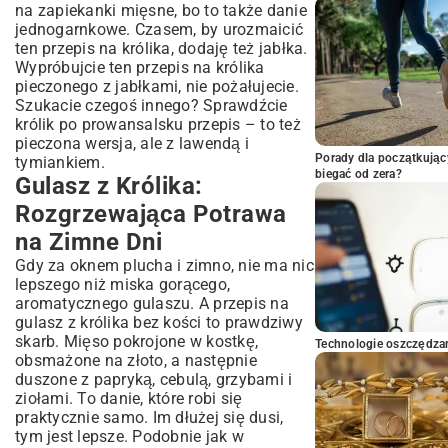
na zapiekanki mięsne
, bo to także danie
jednogarnkowe. Czasem, by urozmaicić
ten przepis na królika, dodaję też jabłka.
Wypróbujcie ten przepis na królika
pieczonego z jabłkami, nie pożałujecie.
Szukacie czegoś innego? Sprawdźcie
królik po prowansalsku przepis – to też
pieczona wersja, ale z lawendą i
Porady dla początkując
tymiankiem.
biegać od zera?
Gulasz z Królika:
Rozgrzewająca Potrawa
na Zimne Dni
Gdy za oknem plucha i zimno, nie ma nic
lepszego niż miska gorącego,
aromatycznego gulaszu. A przepis na
gulasz z królika bez kości to prawdziwy
skarb. Mięso pokrojone w kostkę,
Technologie oszczędzan
obsmażone na złoto, a następnie
duszone z papryką, cebulą, grzybami i
ziołami. To danie, które robi się
praktycznie samo. Im dłużej się dusi,
tym jest lepsze. Podobnie jak w