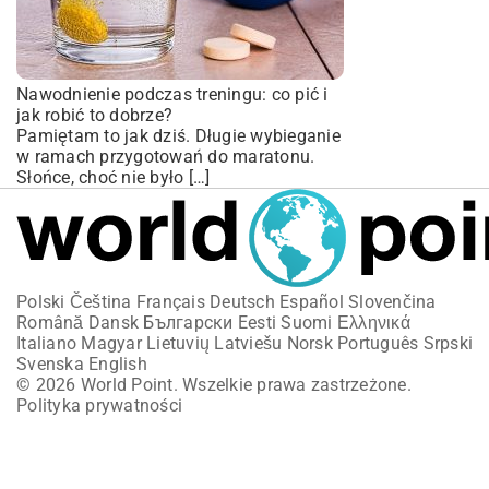
Nawodnienie podczas treningu: co pić i
jak robić to dobrze?
Pamiętam to jak dziś. Długie wybieganie
w ramach przygotowań do maratonu.
Słońce, choć nie było […]
Polski
Čeština
Français
Deutsch
Español
Slovenčina
Română
Dansk
Български
Eesti
Suomi
Ελληνικά
Italiano
Magyar
Lietuvių
Latviešu
Norsk
Português
Srpski
Svenska
English
© 2026 World Point. Wszelkie prawa zastrzeżone.
Polityka prywatności