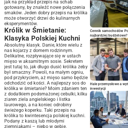
jak na przykład
przepis na schab
gotowany
, by znaleźć nowe połączenia
smaków. Jeden dobry przepis na królika
może otworzyć drzwi do kulinarnych
eksperymentów.
Królik w Śmietanie:
Cennik samochodów Por
najbardziej budżetowe?
Klasyka Polskiej Kuchni
Absolutny klasyk. Danie, które wielu z
nas kojarzy z domem rodzinnym.
Delikatne, rozpływające się w ustach
mięso w aksamitnym sosie. Sekretem
jest tutaj to, jak długo dusić królika żeby
był smaczny. Powoli, na małym ogniu,
pod przykryciem, aż mięso samo będzie
odchodzić od kości. A najlepszy sos do
Hale przemysłowe a wyt
królika w śmietanie? Moim zdaniem ten
inwestycji
z dodatkiem podsmażonej cebulki, kilku
ziaren ziela angielskiego i listka
laurowego, a na koniec odrobiny
świeżego koperku. Taki przepis na
królika to kwintesencja polskiej kuchni.
Podany z kaszą lub młodymi
ziemniakami – niebo w gębie.