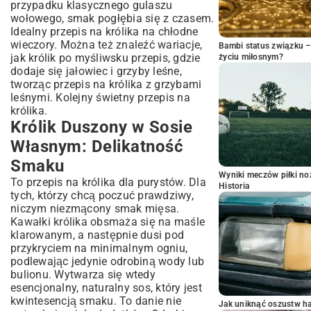
przypadku klasycznego gulaszu
wołowego, smak pogłębia się z czasem.
Idealny przepis na królika na chłodne
wieczory. Można też znaleźć wariacje,
Bambi status związku 
jak królik po myśliwsku przepis, gdzie
życiu miłosnym?
dodaje się jałowiec i grzyby leśne,
tworząc przepis na królika z grzybami
leśnymi. Kolejny świetny przepis na
królika.
Królik Duszony w Sosie
Własnym: Delikatność
Smaku
Wyniki meczów piłki noż
To przepis na królika dla purystów. Dla
Historia
tych, którzy chcą poczuć prawdziwy,
niczym niezmącony smak mięsa.
Kawałki królika obsmaża się na maśle
klarowanym, a następnie dusi pod
przykryciem na minimalnym ogniu,
podlewając jedynie odrobiną wody lub
bulionu. Wytwarza się wtedy
esencjonalny, naturalny sos, który jest
kwintesencją smaku. To danie nie
Jak uniknąć oszustw h