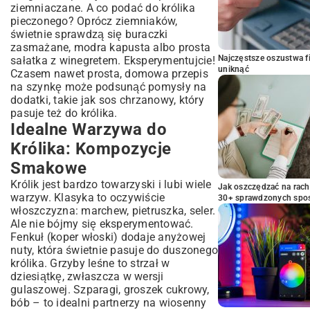
ziemniaczane. A co podać do królika
pieczonego? Oprócz ziemniaków,
świetnie sprawdzą się buraczki
zasmażane, modra kapusta albo prosta
Najczęstsze oszustwa f
sałatka z winegretem. Eksperymentujcie!
uniknąć
Czasem nawet prosta, domowa
przepis
na szynkę
może podsunąć pomysły na
dodatki, takie jak sos chrzanowy, który
pasuje też do królika.
Idealne Warzywa do
Królika: Kompozycje
Smakowe
Królik jest bardzo towarzyski i lubi wiele
Jak oszczędzać na rac
warzyw. Klasyka to oczywiście
30+ sprawdzonych sp
włoszczyzna: marchew, pietruszka, seler.
Ale nie bójmy się eksperymentować.
Fenkuł (koper włoski) dodaje anyżowej
nuty, która świetnie pasuje do duszonego
królika. Grzyby leśne to strzał w
dziesiątkę, zwłaszcza w wersji
gulaszowej. Szparagi, groszek cukrowy,
bób – to idealni partnerzy na wiosenny