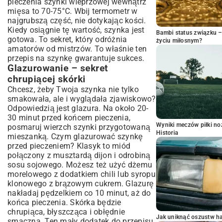
pieczenia szynki wieprzowej wewnątrz
mięsa to 70-75°C. Wbij termometr w
najgrubszą część, nie dotykając kości.
Kiedy osiągnie tę wartość, szynka jest
Bambi status związku 
gotowa. To sekret, który odróżnia
życiu miłosnym?
amatorów od mistrzów. To właśnie ten
przepis na szynkę gwarantuje sukces.
Glazurowanie – sekret
chrupiącej skórki
Chcesz, żeby Twoja szynka nie tylko
smakowała, ale i wyglądała zjawiskowo?
Odpowiedzią jest glazura. Na około 20-
30 minut przed końcem pieczenia,
Wyniki meczów piłki noż
posmaruj wierzch szynki przygotowaną
Historia
mieszanką. Czym glazurować szynkę
przed pieczeniem? Klasyk to miód
połączony z musztardą dijon i odrobiną
sosu sojowego. Możesz też użyć dżemu
morelowego z dodatkiem chili lub syropu
klonowego z brązowym cukrem. Glazurę
nakładaj pędzelkiem co 10 minut, aż do
końca pieczenia. Skórka będzie
chrupiąca, błyszcząca i obłędnie
Jak uniknąć oszustw h
smaczna. Ten mały dodatek do przepisu