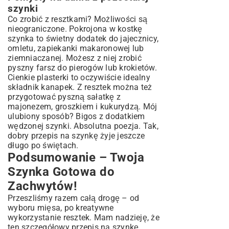
szynki
Co zrobić z resztkami? Możliwości są
nieograniczone. Pokrojona w kostkę
szynka to świetny dodatek do jajecznicy,
omletu, zapiekanki makaronowej lub
ziemniaczanej. Możesz z niej zrobić
pyszny farsz do pierogów lub krokietów.
Cienkie plasterki to oczywiście idealny
składnik kanapek. Z resztek można też
przygotować pyszną sałatkę z
majonezem, groszkiem i kukurydzą. Mój
ulubiony sposób? Bigos z dodatkiem
wędzonej szynki. Absolutna poezja. Tak,
dobry przepis na szynkę żyje jeszcze
długo po świętach.
Podsumowanie – Twoja
Szynka Gotowa do
Zachwytów!
Przeszliśmy razem całą drogę – od
wyboru mięsa, po kreatywne
wykorzystanie resztek. Mam nadzieję, że
ten szczegółowy przepis na szynkę