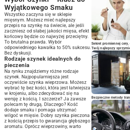
do Zachwytów!
Wyjątkowego Smaku
Wszystko zaczyna się w sklepie
mięsnym. Możesz mieć najlepszy
przepis na szynkę na świecie, ale jeśli
zaczniesz od słabej jakości mięsa, efekt
końcowy będzie co najwyżej przeciętny.
To brutalna prawda. Wybór
Sekret promiennej cery,
odpowiedniego kawałka to 50% sukcesu.
Twój najlepszy sprzymi
Bez dyskusji.
Rodzaje szynek idealnych do
pieczenia
Na rynku znajdziemy różne rodzaje
szynek. Najpopularniejsza jest
oczywiście szynka wieprzowa. Możesz
wybrać tę bez kości, która jest łatwiejsza
w krojeniu, albo zdecydować się na
Bezpieczne metody trans
wersję z kością. I szczerze? Ja zawsze
polecam tę drugą. Dlaczego? Kość
dodaje smaku i pomaga utrzymać
wilgoć w mięsie. Dobry szynka pieczona
z kością przepis to gwarancja głębszego
aromatu. Oprócz wieprzowiny, warto