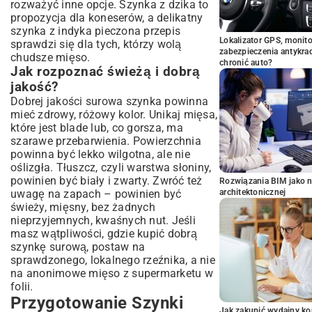
rozważyć inne opcje. Szynka z dzika to
propozycja dla koneserów, a delikatny
szynka z indyka pieczona przepis
Lokalizator GPS, monito
sprawdzi się dla tych, którzy wolą
zabezpieczenia antykra
chudsze mięso.
chronić auto?
Jak rozpoznać świeżą i dobrą
jakość?
Dobrej jakości surowa szynka powinna
mieć zdrowy, różowy kolor. Unikaj mięsa,
które jest blade lub, co gorsza, ma
szarawe przebarwienia. Powierzchnia
powinna być lekko wilgotna, ale nie
oślizgła. Tłuszcz, czyli warstwa słoniny,
powinien być biały i zwarty. Zwróć też
Rozwiązania BIM jako n
uwagę na zapach – powinien być
architektonicznej
świeży, mięsny, bez żadnych
nieprzyjemnych, kwaśnych nut. Jeśli
masz wątpliwości, gdzie kupić dobrą
szynkę surową, postaw na
sprawdzonego, lokalnego rzeźnika, a nie
na anonimowe mięso z supermarketu w
folii.
Przygotowanie Szynki
Jak zakupić wydajny ko