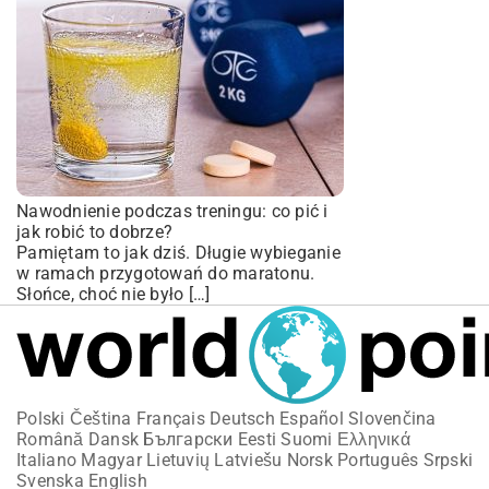
Nawodnienie podczas treningu: co pić i
jak robić to dobrze?
Pamiętam to jak dziś. Długie wybieganie
w ramach przygotowań do maratonu.
Słońce, choć nie było […]
Polski
Čeština
Français
Deutsch
Español
Slovenčina
Română
Dansk
Български
Eesti
Suomi
Ελληνικά
Italiano
Magyar
Lietuvių
Latviešu
Norsk
Português
Srpski
Svenska
English