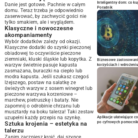
Inteligentny dom: co k
Danie jest gotowe. Pachnie w całym
Poradnik
domu. Teraz trzeba je odpowiednio
zaserwować, by zachwycić gości nie
tylko smakiem, ale i wyglądem.
Klasyczne i nowoczesne
akompaniamenty
Wybór dodatków zależy od okazji.
Klasyczne dodatki do szynki pieczonej
obiadowej to oczywiście pieczone
ziemniaki, kluski śląskie lub kopytka. Z
Biznesowe zastosowani
warzyw świetnie pasuje kapusta
korzyściach i wdrożeni
zasmażana, buraczki na ciepło lub
modra kapusta. Jeśli szukasz czegoś
lżejszego, postaw na sałatkę ze
świeżych warzyw z sosem winegret lub
pieczone warzywa korzeniowe –
marchew, pietruszkę i bataty. Nie
zapomnij o odrobinie chrzanu lub
musztardy na boku talerza! Taki zestaw
uzupełni każdy przepis na szynkę.
Aplikacje ułatwiające c
po cyfrowych pomocni
Sztuka krojenia – estetyka na
talerzu
Zanim zaczniesz kroić, daj szynce