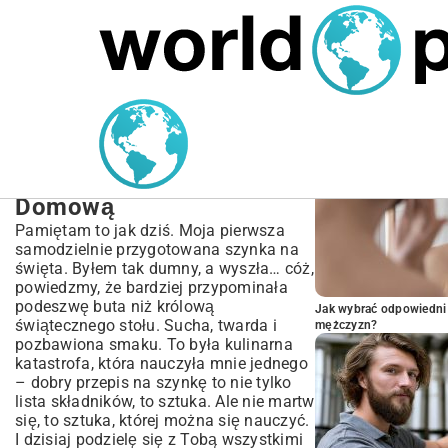
MARIUSZ ŁAMAGA
04.10.2025
SPORT
POPULARNE A
Przepis na Szynkę – Jak
Upiec Soczystą i
Aromatyczną Szynkę
Domową
Pamiętam to jak dziś. Moja pierwsza
samodzielnie przygotowana szynka na
święta. Byłem tak dumny, a wyszła… cóż,
powiedzmy, że bardziej przypominała
podeszwę buta niż królową
Jak wybrać odpowiedni 
świątecznego stołu. Sucha, twarda i
mężczyzn?
pozbawiona smaku. To była kulinarna
katastrofa, która nauczyła mnie jednego
– dobry przepis na szynkę to nie tylko
lista składników, to sztuka. Ale nie martw
się, to sztuka, której można się nauczyć.
I dzisiaj podzielę się z Tobą wszystkimi