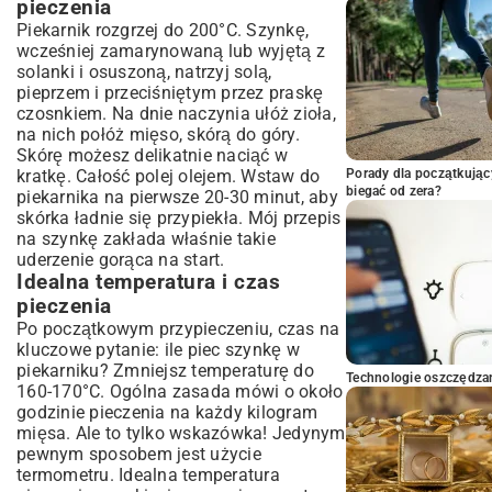
pieczenia
Piekarnik rozgrzej do 200°C. Szynkę,
wcześniej zamarynowaną lub wyjętą z
solanki i osuszoną, natrzyj solą,
pieprzem i przeciśniętym przez praskę
czosnkiem. Na dnie naczynia ułóż zioła,
na nich połóż mięso, skórą do góry.
Skórę możesz delikatnie naciąć w
kratkę. Całość polej olejem. Wstaw do
Porady dla początkując
biegać od zera?
piekarnika na pierwsze 20-30 minut, aby
skórka ładnie się przypiekła. Mój przepis
na szynkę zakłada właśnie takie
uderzenie gorąca na start.
Idealna temperatura i czas
pieczenia
Po początkowym przypieczeniu, czas na
kluczowe pytanie: ile piec szynkę w
piekarniku? Zmniejsz temperaturę do
Technologie oszczędzan
160-170°C. Ogólna zasada mówi o około
godzinie pieczenia na każdy kilogram
mięsa. Ale to tylko wskazówka! Jedynym
pewnym sposobem jest użycie
termometru. Idealna temperatura