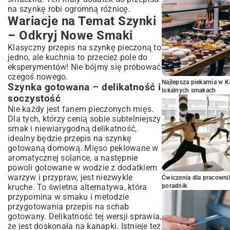
na szynkę robi ogromną różnicę.
Wariacje na Temat Szynki
– Odkryj Nowe Smaki
Klasyczny przepis na szynkę pieczoną to
jedno, ale kuchnia to przecież pole do
eksperymentów! Nie bójmy się próbować
czegoś nowego.
Najlepsza piekarnia w 
Szynka gotowana – delikatność i
lokalnych smakach
soczystość
Nie każdy jest fanem pieczonych mięs.
Dla tych, którzy cenią sobie subtelniejszy
smak i niewiarygodną delikatność,
idealny będzie przepis na szynkę
gotowaną domową. Mięso peklowane w
aromatycznej solance, a następnie
powoli gotowane w wodzie z dodatkiem
warzyw i przypraw, jest niezwykle
Ćwiczenia dla pracown
kruche. To świetna alternatywa, która
poradnik
przypomina w smaku i metodzie
przygotowania
przepis na schab
gotowany
. Delikatność tej wersji sprawia,
że jest doskonała na kanapki. Istnieje też