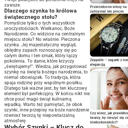
zawsze.
Klasyczny Przepis na Szynkę Pieczoną
Przerzedzone włosy na 
Dlaczego szynka to królowa
– Krok po Kroku
zatrzymać ten proces
świątecznego stołu?
Lista składników i potrzebne akcesoria
Pomyślcie tylko o tych wszystkich
Szczegółowa instrukcja pieczenia
uroczystościach. Wielkanoc, Boże
Idealna temperatura i czas pieczenia
Narodzenie. Co widzicie na centralnym
Glazurowanie – sekret chrupiącej skórki
miejscu stołu? No właśnie. Pieczona
szynka. Jej majestatyczny wygląd,
Wariacje na Temat Szynki – Odkryj
obłędny zapach roznoszący się po
Nowe Smaki
całym domu i ten smak, który łączy
Szynka gotowana – delikatność i
Zeppelin – zegarki z l
pokolenia. To danie, które krzyczy
soczystość
elegancją
„świętujemy!”. Wiedza, jak przygotować
Szynka z sosem – propozycje
szynkę na święta bożego narodzenia, to
aromatycznych dodatków
niemal obowiązek. To tradycja, która
Jak Podawać Szynkę? Pomysły na
spaja rodzinę przy wspólnym posiłku.
Dodatki i Prezentację
Dlatego tak ważne jest, by ten kluczowy
Klasyczne i nowoczesne akompaniamenty
element był perfekcyjny. W końcu nikt nie
chce psuć magii świąt kulinarną
Sztuka krojenia – estetyka na talerzu
wpadką. Warto też pamiętać, że obok
Przechowywanie i Wykorzystanie
szynki, inne
przepisy na boże narodzenie
Resztek – Nic się Nie Zmarnuje!
Czy wiesz, jak prawidł
również tworzą tę niepowtarzalną
twarzy, by cieszyć się 
Pomysły na dania z pozostałej szynki
atmosferę.
niedoskonałości?
Podsumowanie – Twoja Szynka Gotowa
Wybór Szynki – Klucz do