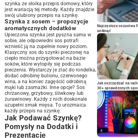
szynka ze słoika przepis domowy, który
jest wariacją tej metody. Każdy znajdzie
swój ulubiony przepis na szynkę.
Szynka z sosem – propozycje
Najczęstsze oszustwa f
aromatycznych dodatków
uniknąć
Upieczona szynka jest pyszna sama w
sobie, ale odpowiedni sos potrafi
wznieść ją na zupełnie nowy poziom.
Klasyczny sos do szynki pieczonej na
ciepło można przygotować na bazie
soków, które wytopiły się podczas
pieczenia. Wystarczy je zlać do rondelka,
dodać odrobinę bulionu, czerwonego
wina, a na koniec zagęścić odrobiną
Jak oszczędzać na rac
mąki lub zasmażki. Inne opcje? Sos
30+ sprawdzonych sp
chrzanowy, grzybowy, śliwkowy lub
żurawinowy. Każdy z nich doskonale
uzupełni smak mięsa. To urozmaica
każdy przepis na szynkę.
Jak Podawać Szynkę?
Pomysły na Dodatki i
Prezentację