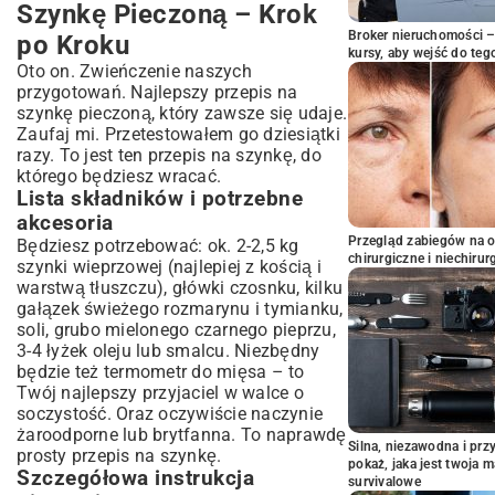
Szynkę Pieczoną – Krok
Broker nieruchomości – 
po Kroku
kursy, aby wejść do teg
Oto on. Zwieńczenie naszych
przygotowań. Najlepszy przepis na
szynkę pieczoną, który zawsze się udaje.
Zaufaj mi. Przetestowałem go dziesiątki
razy. To jest ten przepis na szynkę, do
którego będziesz wracać.
Lista składników i potrzebne
akcesoria
Przegląd zabiegów na 
Będziesz potrzebować: ok. 2-2,5 kg
chirurgiczne i niechirur
szynki wieprzowej (najlepiej z kością i
warstwą tłuszczu), główki czosnku, kilku
gałązek świeżego rozmarynu i tymianku,
soli, grubo mielonego czarnego pieprzu,
3-4 łyżek oleju lub smalcu. Niezbędny
będzie też termometr do mięsa – to
Twój najlepszy przyjaciel w walce o
soczystość. Oraz oczywiście naczynie
żaroodporne lub brytfanna. To naprawdę
Silna, niezawodna i pr
prosty przepis na szynkę.
pokaż, jaka jest twoja 
Szczegółowa instrukcja
survivalowe