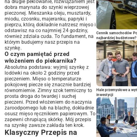
na długie peklowanie, rozwiązaniem jest
dobra marynata do szynki wieprzowej
pieczonej. Mieszanka oleju, musztardy,
miodu, czosnku, majeranku, papryki i
pieprzu, którą dokładnie natrzesz mięso i
odstawisz na co najmniej 24 godziny,
Cennik samochodów Por
również zdziała cuda. To fundament, na
najbardziej budżetowe?
którym budujemy nasz przepis na
szynkę.
O czym pamiętać przed
włożeniem do piekarnika?
Absolutna podstawa: wyjmij szynkę z
lodówki na około 2 godziny przed
pieczeniem. Mięso o temperaturze
pokojowej piecze się znacznie bardziej
równomiernie. Zimny szok termiczny to
Hale przemysłowe a wyt
inwestycji
prosta droga do twardej i suchej
pieczeni. Przed włożeniem do naczynia
żaroodpornego lub na blachę, dokładnie
osusz mięso ręcznikiem papierowym. To
zapewni chrupiącą skórkę. Mój przepis
na szynkę zawsze zakłada ten krok.
Klasyczny Przepis na