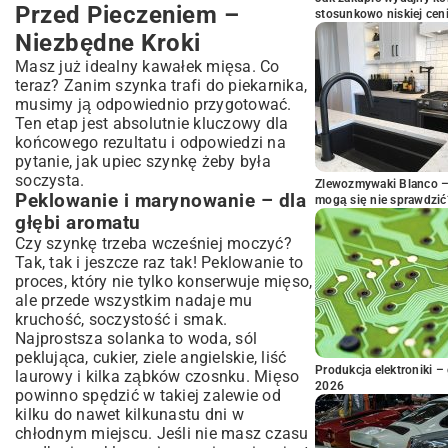
Przed Pieczeniem –
stosunkowo niskiej cen
Niezbędne Kroki
Masz już idealny kawałek mięsa. Co
teraz? Zanim szynka trafi do piekarnika,
musimy ją odpowiednio przygotować.
Ten etap jest absolutnie kluczowy dla
końcowego rezultatu i odpowiedzi na
pytanie, jak upiec szynkę żeby była
soczysta.
Zlewozmywaki Blanco – 
Peklowanie i marynowanie – dla
mogą się nie sprawdzić
głębi aromatu
Czy szynkę trzeba wcześniej moczyć?
Tak, tak i jeszcze raz tak! Peklowanie to
proces, który nie tylko konserwuje mięso,
ale przede wszystkim nadaje mu
kruchość, soczystość i smak.
Najprostsza solanka to woda, sól
peklująca, cukier, ziele angielskie, liść
Produkcja elektroniki – 
laurowy i kilka ząbków czosnku. Mięso
2026
powinno spędzić w takiej zalewie od
kilku do nawet kilkunastu dni w
chłodnym miejscu. Jeśli nie masz czasu