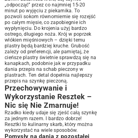
„odpocząć” przez co najmniej 15-20
minut po wyjęciu z piekarnika. To
pozwoli sokom równomiernie się rozejść
po całym mięsie, co zapobiegnie ich
wypłynięciu. Do krojenia użyj bardzo
ostrego, długiego noża. Krój w poprzek
włókien mięśniowych – dzięki temu
plastry będą bardziej kruche. Grubość
zależy od preferencji, ale pamiętaj, że
cieńsze plastry świetnie sprawdzą się na
kanapkach, podobnie jak w przypadku
dania
przepis na schab pieczony w
plastrach
. Ten detal dopełnia najlepszy
przepis na szynkę pieczoną.
Przechowywanie i
Wykorzystanie Resztek –
Nic się Nie Zmarnuje!
Rzadko kiedy udaje się zjeść całą szynkę
za jednym razem. I bardzo dobrze!
Resztki to kulinarny skarb, który można
wykorzystać na wiele sposobów.
Pomysły na dania z pozostałej