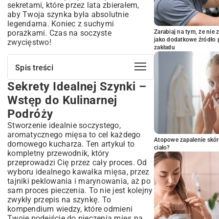
sekretami, które przez lata zbierałem,
aby Twoja szynka była absolutnie
legendarna. Koniec z suchymi
porażkami. Czas na soczyste
Zarabiaj na tym, że ni
jako dodatkowe źródło 
zwycięstwo!
zakładu
Spis treści
Sekrety Idealnej Szynki –
Sekrety Idealnej Szynki – Wstęp do
Kulinarnej Podróży
Wstęp do Kulinarnej
Dlaczego szynka to królowa świątecznego
Podróży
stołu?
Stworzenie idealnie soczystego,
Wybór Szynki – Klucz do Wyjątkowego
aromatycznego mięsa to cel każdego
Smaku
Atopowe zapalenie skór
domowego kucharza. Ten artykuł to
Rodzaje szynek idealnych do pieczenia
ciało?
kompletny przewodnik, który
Jak rozpoznać świeżą i dobrą jakość?
przeprowadzi Cię przez cały proces. Od
Przygotowanie Szynki Przed Pieczeniem
wyboru idealnego kawałka mięsa, przez
– Niezbędne Kroki
tajniki peklowania i marynowania, aż po
sam proces pieczenia. To nie jest kolejny
Peklowanie i marynowanie – dla głębi
aromatu
zwykły przepis na szynkę. To
kompendium wiedzy, które odmieni
O czym pamiętać przed włożeniem do
Twoje podejście do pieczenia mięs na
piekarnika?