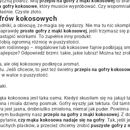
tyczną podróż. Mój
przepis na gofry z mąki kokosowej
to bra
a gofry kokosowe
, który musicie wypróbować. Czy wspomniał
ch
łaśnie. Czyste złoto.
gofrów kokosowych
ładniki, a obiecuję, że magia się wydarzy. Nie ma tu nic skom
 naprawdę
proste gofry z mąki kokosowej
, jeśli trzymasz się p
astąpić wiórkami. To zupełnie inny produkt.
 Robią ogromną różnicę w puszystości.
wam roślinnego – migdałowe lub kokosowe fajnie podbijają s
ajlepsze? Odpowiedź brzmi: takie, jakie lubisz! Można też zr
natywa dla każdego
a, ale olej kokosowy podkręca aromat.
u. Jeśli chcecie, to jest też świetny
przepis na gofry kokoso
 w walce o puszystość.
aki.
ąka kokosowa jest taka sama. Kiedyś skusiłam się na jakąś ta
mna i miała dziwny posmak. Gofry wyszły jak tektura. Od tamt
 jest jasna, drobniutko zmielona, niemal jak puder. Powinna 
którym budujemy nasz
przepis na gofry z mąki kokosowej
. Z 
 pytanie,
czy mąka kokosowa nadaje się na gofry
. Tak, jeśli
i suchych placków, a przecież chcemy zrobić
puszyste gofry z 