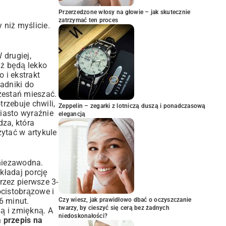
Przerzedzone włosy na głowie – jak skutecznie
zatrzymać ten proces
 niż myślicie.
 drugiej,
aż będą lekko
 i ekstrakt
adniki do
rzestań mieszać.
rzebuje chwili,
Zeppelin – zegarki z lotniczą duszą i ponadczasową
Ciasto wyraźnie
elegancją
dza, która
ytać w artykule
 niezawodna.
kładaj porcję
rzez pierwsze 3-
ocistobrązowe i
6 minut.
Czy wiesz, jak prawidłowo dbać o oczyszczanie
twarzy, by cieszyć się cerą bez żadnych
ją i zmiękną. A
niedoskonałości?
n
przepis na