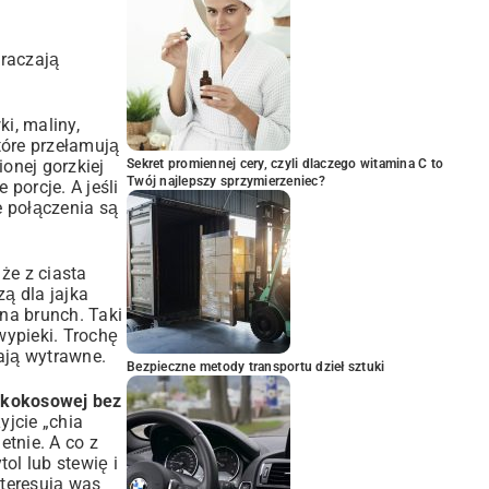
raczają
i, maliny,
óre przełamują
onej gorzkiej
Sekret promiennej cery, czyli dlaczego witamina C to
Twój najlepszy sprzymierzeniec?
porcje. A jeśli
e połączenia są
że z ciasta
zą dla jajka
na brunch. Taki
wypieki. Trochę
ają wytrawne.
Bezpieczne metody transportu dzieł sztuki
 kokosowej bez
yjcie „chia
tnie. A co z
ol lub stewię i
nteresują was