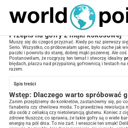
MARIUSZ ŁAMAGA
05.10.2025
SPORT
Przepis na gofry z mąki kokosowej – 
Muszę się do czegoś przyznać. Kiedy po raz pierwszy si
Serio. Wszystko, co próbowałam upiec, było suche jak wi
paczki i powrotu do starej, dobrej mąki pszennej. Ale coś
Postanowiłam, że rozgryzę ten temat i stworzę idealny
p
błędach, płaczu nad przypaloną gofrownicą i testach na 
razem.
Spis treści
Wstęp: Dlaczego warto spróbować g
Wstęp: Dlaczego warto spróbować gofrów z mąki kokos
Niezbędne składniki do idealnych gofrów kokosowych
Zanim przejdziemy do konkretów, zastanówmy się, po co w
fanaberia czy chwilowa moda. To prawdziwa rewolucja na
Jak wybrać najlepszą mąkę kokosową?
dla osób z celiakią czy nietolerancją glutenu. Koniec z 
Krok po kroku: Jak przygotować pyszne gofry z mąki ko
zdrowe tłuszcze, co sprawia, że takie gofry są o wiele b
Przygotowanie ciasta – sekrety gładkiej konsystencji
energię na pół dnia. To nie żart. I wreszcie ten smak! Del
Wypiekanie gofrów – wskazówki dla chrupiącego efektu