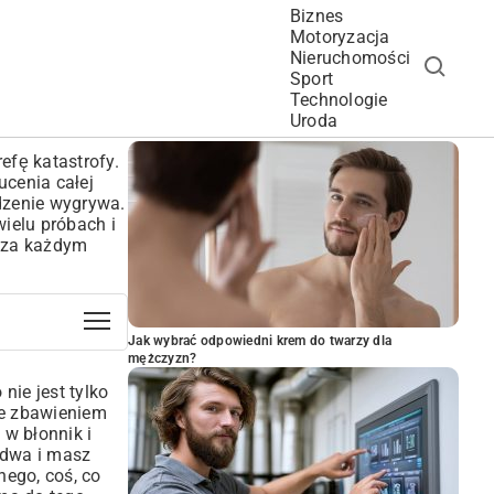
Biznes
Motoryzacja
Nieruchomości
Sport
Technologie
POPULARNE ARTYKUŁY
Uroda
efę katastrofy.
ucenia całej
edzenie wygrywa.
wielu próbach i
a za każdym
Jak wybrać odpowiedni krem do twarzy dla
mężczyzn?
nie jest tylko
je zbawieniem
 w błonnik i
b dwa i masz
nego, coś, co