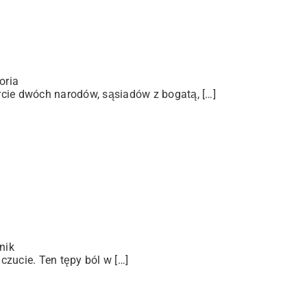
oria
arcie dwóch narodów, sąsiadów z bogatą, […]
nik
zucie. Ten tępy ból w […]