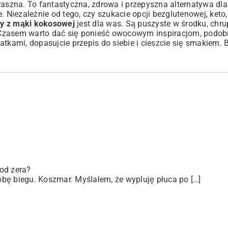
raszna. To fantastyczna, zdrowa i przepyszna alternatywa dla
. Niezależnie od tego, czy szukacie opcji bezglutenowej, keto,
ry z mąki kokosowej
jest dla was. Są puszyste w środku, chru
 Czasem warto dać się ponieść owocowym inspiracjom, podob
atkami, dopasujcie przepis do siebie i cieszcie się smakiem. 
od zera?
bę biegu. Koszmar. Myślałem, że wypluję płuca po […]