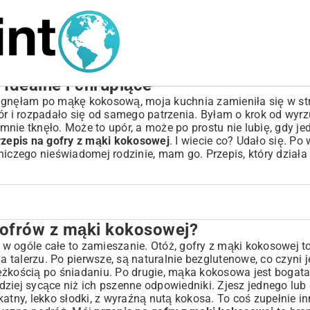
Idealne i chrupiące
ęgnęłam po mąkę kokosową, moja kuchnia zamieniła się w str
ór i rozpadało się od samego patrzenia. Byłam o krok od wyrz
 mnie tknęło. Może to upór, a może po prostu nie lubię, gdy j
rzepis na gofry z mąki kokosowej
. I wiecie co? Udało się. Po 
niczego nieświadomej rodzinie, mam go. Przepis, który dział
ofrów z mąki kokosowej?
owej?
 ogóle całe to zamieszanie. Otóż, gofry z mąki kokosowej to 
 talerzu. Po pierwsze, są naturalnie bezglutenowe, co czyni 
ciężkością po śniadaniu. Po drugie, mąka kokosowa jest bogata
kosowej?
ardziej sycące niż ich pszenne odpowiedniki. Zjesz jednego lu
ikatny, lekko słodki, z wyraźną nutą kokosa. To coś zupełnie in