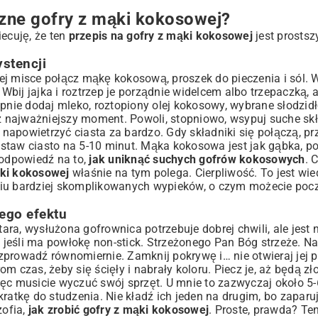
zne gofry z mąki kokosowej?
ecuję, że ten
przepis na gofry z mąki kokosowej
jest prostszy
ystencji
j misce połącz mąkę kokosową, proszek do pieczenia i sól. W
bij jajka i roztrzep je porządnie widelcem albo trzepaczką, 
pnie dodaj mleko, roztopiony olej kokosowy, wybrane słodzidło
az najważniejszy moment. Powoli, stopniowo, wsypuj suche skł
e napowietrzyć ciasta za bardzo. Gdy składniki się połączą, p
odstaw ciasto na 5-10 minut. Mąka kokosowa jest jak gąbka, pot
 odpowiedź na to,
jak uniknąć suchych gofrów kokosowych
. 
ąki kokosowej
właśnie na tym polega. Cierpliwość. To jest wie
niu bardziej skomplikowanych wypieków, o czym możecie pocz
ego efektu
ra, wysłużona gofrownica potrzebuje dobrej chwili, ale jest
jeśli ma powłokę non-stick. Strzeżonego Pan Bóg strzeże. Na
rozprowadź równomiernie. Zamknij pokrywę i… nie otwieraj jej p
m czas, żeby się ścięły i nabrały koloru. Piecz je, aż będą zł
ęc musicie wyczuć swój sprzęt. U mnie to zazwyczaj około 5-
ratkę do studzenia. Nie kładź ich jeden na drugim, bo zaparu
zofia,
jak zrobić gofry z mąki kokosowej
. Proste, prawda? Te