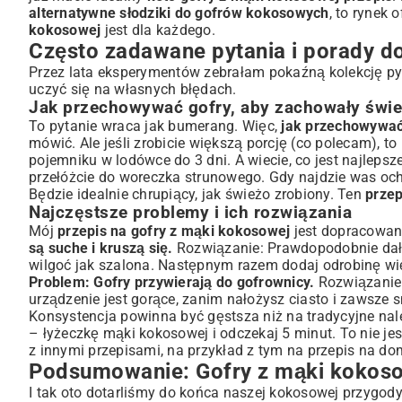
alternatywne słodziki do gofrów kokosowych
, to rynek 
kokosowej
jest dla każdego.
Często zadawane pytania i porady d
Przez lata eksperymentów zebrałam pokaźną kolekcję pyt
uczyć się na własnych błędach.
Jak przechowywać gofry, aby zachowały świ
To pytanie wraca jak bumerang. Więc,
jak przechowywać
mówić. Ale jeśli zrobicie większą porcję (co polecam), 
pojemniku w lodówce do 3 dni. A wiecie, co jest najlepsz
przełóżcie do woreczka strunowego. Gdy najdzie was och
Będzie idealnie chrupiący, jak świeżo zrobiony. Ten
przep
Najczęstsze problemy i ich rozwiązania
Mój
przepis na gofry z mąki kokosowej
jest dopracowany
są suche i kruszą się.
Rozwiązanie: Prawdopodobnie dałe
wilgoć jak szalona. Następnym razem dodaj odrobinę więc
Problem: Gofry przywierają do gofrownicy.
Rozwiązanie:
urządzenie jest gorące, zanim nałożysz ciasto i zawsze s
Konsystencja powinna być gęstsza niż na tradycyjne naleśn
– łyżeczkę mąki kokosowej i odczekaj 5 minut. To nie je
z innymi przepisami, na przykład z tym na
przepis na do
Podsumowanie: Gofry z mąki kokoso
I tak oto dotarliśmy do końca naszej kokosowej przygo