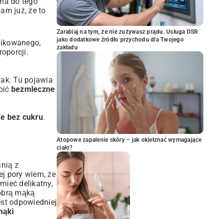
ma do tego
am już, że to
Zarabiaj na tym, że nie zużywasz prądu. Usługa DSR
jako dodatkowe źródło przychodu dla Twojego
plikowanego,
zakładu
roporcji.
mak. Tu pojawia
obić
bezmleczne
we bez cukru
.
Atopowe zapalenie skóry – jak okiełznać wymagające
ciało?
nią z
ej pory wiem, że
mieć delikatny,
dobrą mąką
 jest odpowiedniej
mąki