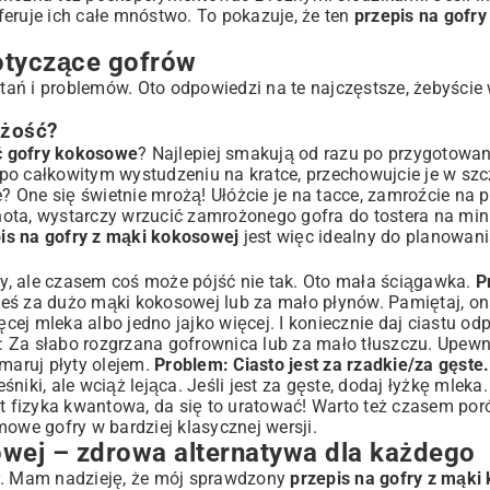
oferuje ich całe mnóstwo. To pokazuje, że ten
przepis na gofry
otyczące gofrów
ań i problemów. Oto odpowiedzi na te najczęstsze, żebyście 
eżość?
 gofry kokosowe
? Najlepiej smakują od razu po przygotowan
to po całkowitym wystudzeniu na kratce, przechowujcie je w sz
e? One się świetnie mrożą! Ułóżcie je na tacce, zamroźcie na 
ota, wystarczy wrzucić zamrożonego gofra do tostera na min
is na gofry z mąki kokosowej
jest więc idealny do planowani
, ale czasem coś może pójść nie tak. Oto mała ściągawka.
P
ś za dużo mąki kokosowej lub za mało płynów. Pamiętaj, on
ej mleka albo jedno jajko więcej. I koniecznie daj ciastu od
 Za słabo rozgrzana gofrownica lub za mało tłuszczu. Upewnij
maruj płyty olejem.
Problem: Ciasto jest za rzadkie/za gęste.
iki, ale wciąż lejąca. Jeśli jest za gęste, dodaj łyżkę mleka. 
st fizyka kwantowa, da się to uratować! Warto też czasem por
mowe gofry
w bardziej klasycznej wersji.
wej – zdrowa alternatywa dla każdego
dy. Mam nadzieję, że mój sprawdzony
przepis na gofry z mąki