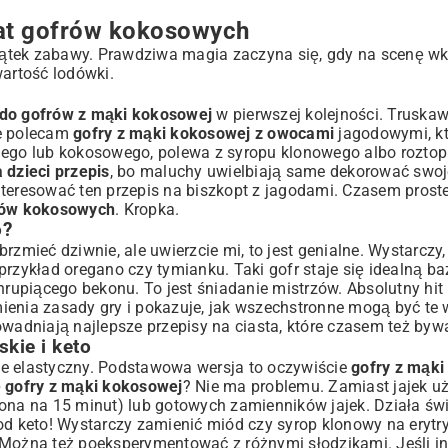
mat gofrów kokosowych
ątek zabawy. Prawdziwa magia zaczyna się, gdy na scenę wk
wartość lodówki.
 do gofrów z mąki kokosowej
w pierwszej kolejności. Truskawk
ie polecam
gofry z mąki kokosowej z owocami
jagodowymi, kt
iego lub kokosowego, polewa z syropu klonowego albo roztopi
 dzieci przepis
, bo maluchy uwielbiają same dekorować swoje 
nteresować ten
przepis na biszkopt z jagodami
. Czasem prost
frów kokosowych
. Kropka.
o?
zmieć dziwnie, ale uwierzcie mi, to jest genialne. Wystarczy, 
 przykład oregano czy tymianku. Taki gofr staje się idealną ba
upiącego bekonu. To jest śniadanie mistrzów. Absolutny hit 
mienia zasady gry i pokazuje, jak wszechstronne mogą być te 
dowadniają
najlepsze przepisy na ciasta
, które czasem też byw
kie i keto
e elastyczny. Podstawowa wersja to oczywiście
gofry z mąki
 gofry z mąki kokosowej
? Nie ma problemu. Zamiast jajek uż
ona na 15 minut) lub gotowych zamienników jajek. Działa świe
d keto! Wystarczy zamienić miód czy syrop klonowy na erytryt
 Można też poeksperymentować z różnymi słodzikami. Jeśli i