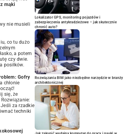
 z mąki
Lokalizator GPS, monitoring pojazdów i
zabezpieczenia antykradzieżowe – jak skutecznie
wy nie musieli
chronić auto?
iu, co tu dużo
czelnym
płasko, a potem
utę czy dwie.
a posiłków.
roblem: Gofry
Rozwiązania BIM jako niezbędne narzędzie w branży
a chłonie
architektonicznej
począć!
 się, że
Rozwiązanie:
Jeśli za rzadkie
ównać techniki
 kokosowej
Jak zakupić wydajny komputer do pracy i nauki w