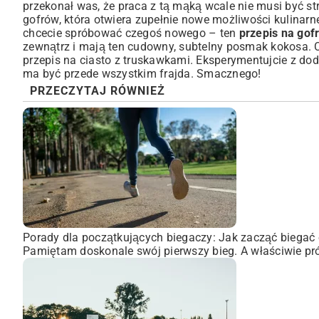
przekonał was, że praca z tą mąką wcale nie musi być st
gofrów, która otwiera zupełnie nowe możliwości kulinarne
chcecie spróbować czegoś nowego – ten
przepis na gof
zewnątrz i mają ten cudowny, subtelny posmak kokosa.
przepis na ciasto z truskawkami
. Eksperymentujcie z dod
ma być przede wszystkim frajda. Smacznego!
PRZECZYTAJ RÓWNIEŻ
Porady dla początkujących biegaczy: Jak zacząć biegać 
Pamiętam doskonale swój pierwszy bieg. A właściwie pró