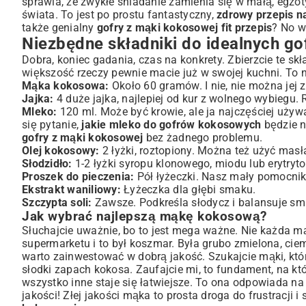
sprawia, że zwykłe śniadanie zamienia się w małą, egzo
świata. To jest po prostu fantastyczny,
zdrowy przepis n
Kreatywne dodatki i wariacje na temat gofrów kokosowy
także genialny
gofry z mąki kokosowej fit przepis
? No w
Słodkie polewy i świeże owoce
Niezbędne składniki do idealnych 
Wytrawne odsłony – czy znasz gofry na słono?
Dobra, koniec gadania, czas na konkrety. Zbierzcie te sk
Wersje specjalne: gofry bezglutenowe, wegańskie i keto
większość rzeczy pewnie macie już w swojej kuchni. To
Często zadawane pytania i porady dotyczące gofrów
Mąka kokosowa:
Około 60 gramów. I nie, nie można jej z
Jak przechowywać gofry, aby zachowały świeżość?
Jajka:
4 duże jajka, najlepiej od kur z wolnego wybiegu.
Mleko:
120 ml. Może być krowie, ale ja najczęściej uży
Najczęstsze problemy i ich rozwiązania
się pytanie,
jakie mleko do gofrów kokosowych
będzie n
Podsumowanie: Gofry z mąki kokosowej – zdrowa alter
gofry z mąki kokosowej
bez żadnego problemu.
Olej kokosowy:
2 łyżki, roztopiony. Można też użyć masł
Słodzidło:
1-2 łyżki syropu klonowego, miodu lub erytrytol
Proszek do pieczenia:
Pół łyżeczki. Nasz mały pomocnik
Ekstrakt waniliowy:
Łyżeczka dla głębi smaku.
Szczypta soli:
Zawsze. Podkreśla słodycz i balansuje sm
Jak wybrać najlepszą mąkę kokosową?
Słuchajcie uważnie, bo to jest mega ważne. Nie każda m
supermarketu i to był koszmar. Była grubo zmielona, cie
warto zainwestować w dobrą jakość. Szukajcie mąki, która
słodki zapach kokosa. Zaufajcie mi, to fundament, na 
wszystko inne staje się łatwiejsze. To ona odpowiada na
jakości! Złej jakości mąka to prosta droga do frustracji 