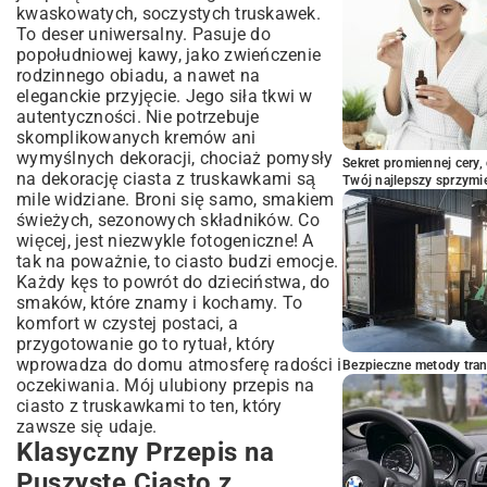
kwaskowatych, soczystych truskawek.
To deser uniwersalny. Pasuje do
popołudniowej kawy, jako zwieńczenie
rodzinnego obiadu, a nawet na
eleganckie przyjęcie. Jego siła tkwi w
autentyczności. Nie potrzebuje
skomplikowanych kremów ani
wymyślnych dekoracji, chociaż pomysły
Sekret promiennej cery,
na dekorację ciasta z truskawkami są
Twój najlepszy sprzymi
mile widziane. Broni się samo, smakiem
świeżych, sezonowych składników. Co
więcej, jest niezwykle fotogeniczne! A
tak na poważnie, to ciasto budzi emocje.
Każdy kęs to powrót do dzieciństwa, do
smaków, które znamy i kochamy. To
komfort w czystej postaci, a
przygotowanie go to rytuał, który
wprowadza do domu atmosferę radości i
Bezpieczne metody trans
oczekiwania. Mój ulubiony przepis na
ciasto z truskawkami to ten, który
zawsze się udaje.
Klasyczny Przepis na
Puszyste Ciasto z