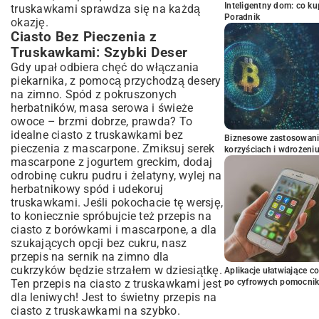
Inteligentny dom: co k
truskawkami sprawdza się na każdą
Poradnik
okazję.
Ciasto Bez Pieczenia z
Truskawkami: Szybki Deser
Gdy upał odbiera chęć do włączania
piekarnika, z pomocą przychodzą desery
na zimno. Spód z pokruszonych
herbatników, masa serowa i świeże
owoce – brzmi dobrze, prawda? To
idealne ciasto z truskawkami bez
Biznesowe zastosowani
pieczenia z mascarpone. Zmiksuj serek
korzyściach i wdrożeni
mascarpone z jogurtem greckim, dodaj
odrobinę cukru pudru i żelatyny, wylej na
herbatnikowy spód i udekoruj
truskawkami. Jeśli pokochacie tę wersję,
to koniecznie spróbujcie też
przepis na
ciasto z borówkami i mascarpone
, a dla
szukających opcji bez cukru, nasz
przepis na sernik na zimno dla
cukrzyków
będzie strzałem w dziesiątkę.
Aplikacje ułatwiające c
po cyfrowych pomocni
Ten przepis na ciasto z truskawkami jest
dla leniwych! Jest to świetny przepis na
ciasto z truskawkami na szybko.