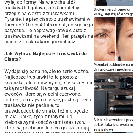
wylej do formy. Na wierzchu ułóż
truskawki. I gotowe, oto kompletny
Broker nieruchomości – 
przepis na ciasto z truskawkami.
kursy, aby wejść do teg
Pytanie, ile piec ciasto z truskawkami w
foremce? Około 40-45 minut, do suchego
patyczka. To naprawdę łatwe ciasto z
truskawkami na weekend. Ten przepis na
ciasto z truskawkami pokochasz.
Jak Wybrać Najlepsze Truskawki do
Ciasta?
Przegląd zabiegów na 
chirurgiczne i niechirur
Wydaje się banalne, ale to serio ważne.
Najlepsze truskawki to te prosto z
krzaczka, ale umówmy się, nie każdy ma
taką możliwość. Na targu szukaj
owoców, które są w pełni czerwone,
jędrne i, co najważniejsze, pachną! Jeśli
truskawka nie pachnie, to
prawdopodobnie smaku też nie będzie
miała. Unikaj tych z białymi lub
Silna, niezawodna i pr
zielonkawymi końcówkami oraz tych,
pokaż, jaka jest twoja 
które są poobijane lub, co gorsza, mają
survivalowe