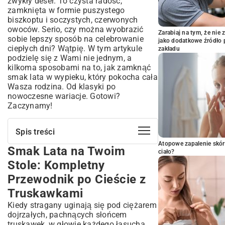
zwykły deser. To czysta radość,
zamknięta w formie puszystego
biszkoptu i soczystych, czerwonych
owoców. Serio, czy można wyobrazić
Zarabiaj na tym, że ni
sobie lepszy sposób na celebrowanie
jako dodatkowe źródło 
ciepłych dni? Wątpię. W tym artykule
zakładu
podzielę się z Wami nie jednym, a
kilkoma sposobami na to, jak zamknąć
smak lata w wypieku, który pokocha cała
Wasza rodzina. Od klasyki po
nowoczesne wariacje. Gotowi?
Zaczynamy!
Spis treści
Atopowe zapalenie skór
Smak Lata na Twoim
Smak Lata na Twoim Stole: Kompletny
ciało?
Przewodnik po Cieście z Truskawkami
Stole: Kompletny
Dlaczego Ciasto Truskawkowe to Must-
Przewodnik po Cieście z
Have na Letnie Dni?
Truskawkami
Klasyczny Przepis na Puszyste Ciasto z
Truskawkami
Kiedy stragany uginają się pod ciężarem
Składniki Niezbędne do Upieczenia
dojrzałych, pachnących słońcem
Idealnego Ciasta
truskawek, w głowie każdego łasucha