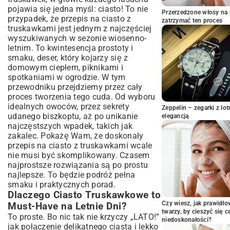
Przygotowanie Krok po Kroku: Od
pojawia się jedna myśl: ciasto! To nie
Przerzedzone włosy na 
Mieszania do Pieczenia
przypadek, że przepis na ciasto z
zatrzymać ten proces
truskawkami jest jednym z najczęściej
Wariacje, które Zachwycą: Pomysły na
wyszukiwanych w sezonie wiosenno-
Różne Rodzaje Ciast z Truskawkami
letnim. To kwintesencja prostoty i
Ciasto z Truskawkami i Kruszonką:
smaku, deser, który kojarzy się z
Rustykalny Urok
domowym ciepłem, piknikami i
Lekkie Ciasto z Galaretką i Truskawkami:
spotkaniami w ogrodzie. W tym
Orzeźwiająca Odsłona
przewodniku przejdziemy przez cały
Ciasto Bez Pieczenia z Truskawkami:
proces tworzenia tego cuda. Od wyboru
Szybki Deser
idealnych owoców, przez sekrety
Zeppelin – zegarki z l
Praktyczne Wskazówki i Często
udanego biszkoptu, aż po unikanie
elegancją
Zadawane Pytania
najczęstszych wpadek, takich jak
zakalec. Pokażę Wam, że doskonały
Jak Uniknąć Opadania Truskawek na Dno
Ciasta?
przepis na ciasto z truskawkami wcale
nie musi być skomplikowany. Czasem
Problemy z Zakalcem: Diagnoza i
najprostsze rozwiązania są po prostu
Rozwiązania
najlepsze. To będzie podróż pełna
Przechowywanie Ciasta Truskawkowego:
smaku i praktycznych porad.
Jak Zachować Świeżość?
Dlaczego Ciasto Truskawkowe to
Podsumowanie: Słodkie Chwile z
Czy wiesz, jak prawidł
Must-Have na Letnie Dni?
Domowym Ciastem Truskawkowym
twarzy, by cieszyć się 
To proste. Bo nic tak nie krzyczy „LATO!”
niedoskonałości?
jak połączenie delikatnego ciasta i lekko