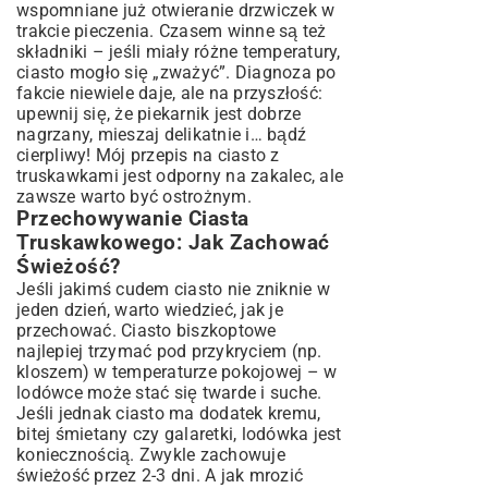
wspomniane już otwieranie drzwiczek w
trakcie pieczenia. Czasem winne są też
składniki – jeśli miały różne temperatury,
ciasto mogło się „zważyć”. Diagnoza po
fakcie niewiele daje, ale na przyszłość:
upewnij się, że piekarnik jest dobrze
nagrzany, mieszaj delikatnie i… bądź
cierpliwy! Mój przepis na ciasto z
truskawkami jest odporny na zakalec, ale
zawsze warto być ostrożnym.
Przechowywanie Ciasta
Truskawkowego: Jak Zachować
Świeżość?
Jeśli jakimś cudem ciasto nie zniknie w
jeden dzień, warto wiedzieć, jak je
przechować. Ciasto biszkoptowe
najlepiej trzymać pod przykryciem (np.
kloszem) w temperaturze pokojowej – w
lodówce może stać się twarde i suche.
Jeśli jednak ciasto ma dodatek kremu,
bitej śmietany czy galaretki, lodówka jest
koniecznością. Zwykle zachowuje
świeżość przez 2-3 dni. A jak mrozić