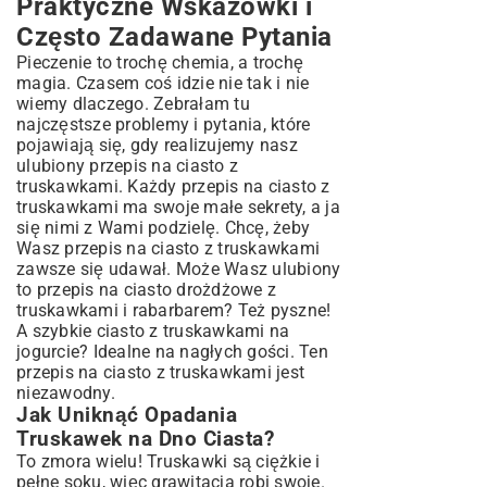
Praktyczne Wskazówki i
Często Zadawane Pytania
Pieczenie to trochę chemia, a trochę
magia. Czasem coś idzie nie tak i nie
wiemy dlaczego. Zebrałam tu
najczęstsze problemy i pytania, które
pojawiają się, gdy realizujemy nasz
ulubiony przepis na ciasto z
truskawkami. Każdy przepis na ciasto z
truskawkami ma swoje małe sekrety, a ja
się nimi z Wami podzielę. Chcę, żeby
Wasz przepis na ciasto z truskawkami
zawsze się udawał. Może Wasz ulubiony
to przepis na ciasto drożdżowe z
truskawkami i rabarbarem? Też pyszne!
A szybkie ciasto z truskawkami na
jogurcie? Idealne na nagłych gości. Ten
przepis na ciasto z truskawkami jest
niezawodny.
Jak Uniknąć Opadania
Truskawek na Dno Ciasta?
To zmora wielu! Truskawki są ciężkie i
pełne soku, więc grawitacja robi swoje.