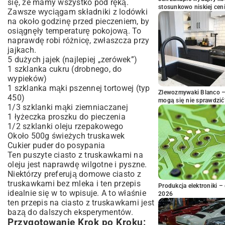
się, że mamy wszystko pod ręką.
stosunkowo niskiej cen
Zawsze wyciągam składniki z lodówki
na około godzinę przed pieczeniem, by
osiągnęły temperaturę pokojową. To
naprawdę robi różnicę, zwłaszcza przy
jajkach.
5 dużych jajek (najlepiej „zerówek”)
1 szklanka cukru (drobnego, do
wypieków)
1 szklanka mąki pszennej tortowej (typ
Zlewozmywaki Blanco – 
450)
mogą się nie sprawdzić
1/3 szklanki mąki ziemniaczanej
1 łyżeczka proszku do pieczenia
1/2 szklanki oleju rzepakowego
Około 500g świeżych truskawek
Cukier puder do posypania
Ten puszyte ciasto z truskawkami na
oleju jest naprawdę wilgotne i pyszne.
Niektórzy preferują domowe ciasto z
truskawkami bez mleka i ten przepis
Produkcja elektroniki – 
idealnie się w to wpisuje. A to właśnie
2026
ten przepis na ciasto z truskawkami jest
bazą do dalszych eksperymentów.
Przygotowanie Krok po Kroku: