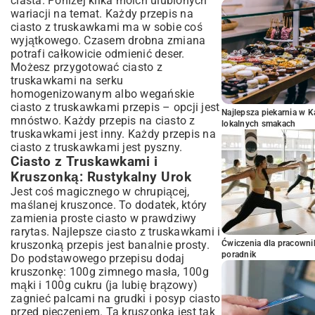
ciasta. Poniżej kilka moich ulubionych
wariacji na temat. Każdy przepis na
ciasto z truskawkami ma w sobie coś
wyjątkowego. Czasem drobna zmiana
potrafi całkowicie odmienić deser.
Możesz przygotować ciasto z
truskawkami na serku
homogenizowanym albo wegańskie
ciasto z truskawkami przepis – opcji jest
Najlepsza piekarnia w 
mnóstwo. Każdy przepis na ciasto z
lokalnych smakach
truskawkami jest inny. Każdy przepis na
ciasto z truskawkami jest pyszny.
Ciasto z Truskawkami i
Kruszonką: Rustykalny Urok
Jest coś magicznego w chrupiącej,
maślanej kruszonce. To dodatek, który
zamienia proste ciasto w prawdziwy
rarytas. Najlepsze ciasto z truskawkami i
Ćwiczenia dla pracown
kruszonką przepis jest banalnie prosty.
poradnik
Do podstawowego przepisu dodaj
kruszonkę: 100g zimnego masła, 100g
mąki i 100g cukru (ja lubię brązowy)
zagnieć palcami na grudki i posyp ciasto
przed pieczeniem. Ta kruszonka jest tak