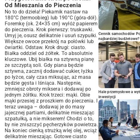
Od Mieszania do Pieczenia
No to do dzieła! Piekarnik nastaw na
180°C (termoobieg) lub 190°C (góra-dół).
Foremkę (ok. 24×35 cm) wyłóż papierem
do pieczenia. Krok pierwszy: truskawki.
Cennik samochodów Por
Umyj je, osusz delikatnie i usuń szypułki.
najbardziej budżetowe?
Większe owoce przekrój na połówki lub
ćwiartki. Odstaw. Krok drugi: ciasto.
Białka oddziel od żółtek. To absolutnie
kluczowe. Ubij białka na sztywną pianę
ze szczyptą soli. Gdy piana będzie
sztywna, zacznij dodawać cukier, łyżka
po łyżce, cały czas miksując, aż masa
będzie gęsta i lśniąca. Następnie,
zmniejsz obroty miksera i dodawaj po
Hale przemysłowe a wyt
jednym żółtku. Krok trzeci: mąki. Obie
inwestycji
mąki przesiej z proszkiem do pieczenia. I
teraz uwaga – dodawaj je do masy
jajecznej partiami, delikatnie mieszając
szpatułką, a nie mikserem! Chodzi o to,
by nie zniszczyć pęcherzyków powietrza.
Na koniec cienką strużką wlej olej, wciąż
delikatnie mieszając. Gotowe ciasto