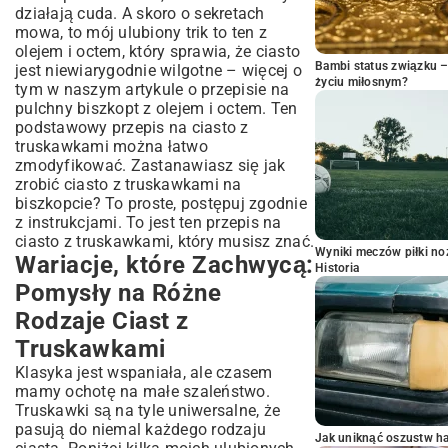
działają cuda. A skoro o sekretach
mowa, to mój ulubiony trik to ten z
olejem i octem, który sprawia, że ciasto
Bambi status związku 
jest niewiarygodnie wilgotne – więcej o
życiu miłosnym?
tym w naszym artykule o
przepisie na
pulchny biszkopt z olejem i octem
. Ten
podstawowy przepis na ciasto z
truskawkami można łatwo
zmodyfikować. Zastanawiasz się jak
zrobić ciasto z truskawkami na
biszkopcie? To proste, postępuj zgodnie
z instrukcjami. To jest ten przepis na
ciasto z truskawkami, który musisz znać.
Wyniki meczów piłki noż
Wariacje, które Zachwycą:
Historia
Pomysły na Różne
Rodzaje Ciast z
Truskawkami
Klasyka jest wspaniała, ale czasem
mamy ochotę na małe szaleństwo.
Truskawki są na tyle uniwersalne, że
pasują do niemal każdego rodzaju
Jak uniknąć oszustw h