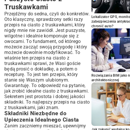
Truskawkami
Przejdźmy do sedna, czyli do konkretów.
Lokalizator GPS, monito
Oto klasyczny, sprawdzony setki razy
zabezpieczenia antykra
przepis na ciasto z truskawkami, który
chronić auto?
nigdy mnie nie zawiódł. Jest puszyste,
wilgotne i idealnie komponuje się z
owocami. To fundament, od którego
możecie zacząć swoją przygodę i który
możecie dowolnie modyfikować. To
właśnie ten przepis na ciasto z
truskawkami sprawi, że Wasi goście
będą prosić o dokładkę, a potem o
recepturę. To jest ten przepis, który
Rozwiązania BIM jako n
stanie się Waszym ulubionym.
architektonicznej
Gwarantuję. To odpowiedź na pytanie,
jak zrobić idealne ciasto z truskawkami.
Sekretem jest prostota i dobrej jakości
składniki. To najlepszy przepis na ciasto
z truskawkami, jaki znam.
Składniki Niezbędne do
Upieczenia Idealnego Ciasta
Zanim zaczniemy mieszać, upewnijmy
Jak zakupić wydajny ko