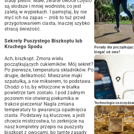
ślady pleśni. Małe, zwarte owoce często
są słodsze i mniej wodniste, co jest
zaletą w wypiekach. I pamiętaj, by nie
myć ich na zapas – zrób to tuż przed
przygotowaniem ciasta, inaczej szybko
stracą świeżość.
Sekrety Puszystego Biszkoptu lub
Kruchego Spodu
Porady dla początkując
biegać od zera?
Ach, biszkopt. Zmora wielu
początkujących cukierników. Mój sekret?
Po pierwsze, temperatura składników. Po
drugie, delikatność. Mieszanie mąki
szpatułką, a nie mikserem, to podstawa.
Chodzi o to, by wtłoczone w białka
powietrze tam zostało. I pod żadnym
pozorem nie otwieraj piekarnika w
Technologie oszczędzan
trakcie pieczenia! Nagła zmiana
temperatury to gwarancja opadnięcia
ciasta. Podstawy są kluczowe, a jeśli
chcecie mistrzostwa, to zerknijcie na
nasz kompletny
przepis na puszysty
biszkopt z owocami
, bo tamte zasady