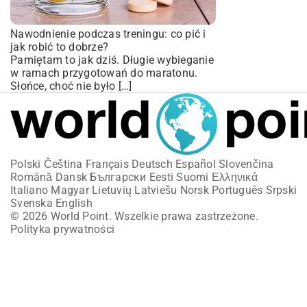
Nawodnienie podczas treningu: co pić i
jak robić to dobrze?
Pamiętam to jak dziś. Długie wybieganie
w ramach przygotowań do maratonu.
Słońce, choć nie było […]
Polski
Čeština
Français
Deutsch
Español
Slovenčina
Română
Dansk
Български
Eesti
Suomi
Ελληνικά
Italiano
Magyar
Lietuvių
Latviešu
Norsk
Português
Srpski
Svenska
English
© 2026 World Point. Wszelkie prawa zastrzeżone.
Polityka prywatności