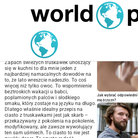
MARIUSZ ŁAMAGA
05.10.2025
SPORT
POPULARNE A
Przepis na ciasto z
truskawkami – Klasyczny,
Szybki, Pyszny!
Zapach świeżych truskawek unoszący
się w kuchni to dla mnie jeden z
najbardziej namacalnych dowodów na
to, że lato wreszcie nadeszło. To coś
więcej niż tylko owoc. To wspomnienie
beztroskich wakacji u babci,
Jak wybrać odpowiedni 
poplamionych palców i słodkiego
mężczyzn?
smaku, który zostaje na języku na długo.
Dlatego właśnie idealny przepis na
ciasto z truskawkami jest jak skarb –
przekazywany z pokolenia na pokolenie,
modyfikowany, ale zawsze wywołujący
ten sam uśmiech. To ciasto to nie jest