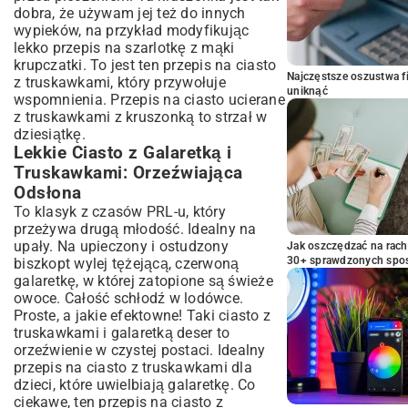
dobra, że używam jej też do innych
wypieków, na przykład modyfikując
lekko
przepis na szarlotkę z mąki
krupczatki
. To jest ten przepis na ciasto
Najczęstsze oszustwa f
z truskawkami, który przywołuje
uniknąć
wspomnienia. Przepis na ciasto ucierane
z truskawkami z kruszonką to strzał w
dziesiątkę.
Lekkie Ciasto z Galaretką i
Truskawkami: Orzeźwiająca
Odsłona
To klasyk z czasów PRL-u, który
przeżywa drugą młodość. Idealny na
upały. Na upieczony i ostudzony
Jak oszczędzać na rac
30+ sprawdzonych sp
biszkopt wylej tężejącą, czerwoną
galaretkę, w której zatopione są świeże
owoce. Całość schłodź w lodówce.
Proste, a jakie efektowne! Taki ciasto z
truskawkami i galaretką deser to
orzeźwienie w czystej postaci. Idealny
przepis na ciasto z truskawkami dla
dzieci, które uwielbiają galaretkę. Co
ciekawe, ten przepis na ciasto z