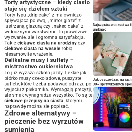
Torty artystyczne – kiedy ciasto
staje się dziełem sztuki
Torty typu „drip cake” z malowniczo
spływającą polewą, „mirror glaze” z
Najczęstsze oszustwa f
lustrzaną glazurą czy „naked cake” z
uniknąć
widocznymi warstwami. To prawdziwe
wyzwanie, ale i ogromna satysfakcja.
Takie
ciekawe ciasta na urodziny
czy
ciekawe ciasta na wesele
robią
niesamowite wrażenie.
Delikatne musy i suflety –
mistrzostwo cukiernictwa
To już wyższa szkoła jazdy. Lekkie jak
piórko musy czekoladowe, puszyste
Jak oszczędzać na rac
suflety, które trzeba podawać od razu po
30+ sprawdzonych sp
wyjęciu z piekarnika. Wymagają precyzji,
ale smak wynagradza wszystko. To są te
ciekawe przepisy na ciasta
, którymi
naprawdę można się popisać.
Zdrowe alternatywy –
pieczenie bez wyrzutów
sumienia