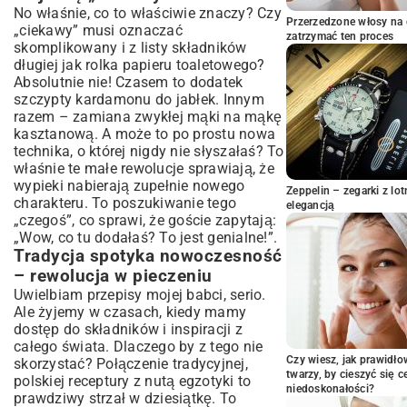
No właśnie, co to właściwie znaczy? Czy
Biszkoptowe fantazje – pomysły na
Przerzedzone włosy na 
„ciekawy” musi oznaczać
kreatywne wypełnienia
zatrzymać ten proces
skomplikowany i z listy składników
Egzotyczne inspiracje – słodkie podróże
długiej jak rolka papieru toaletowego?
kulinarne
Absolutnie nie! Czasem to dodatek
Azjatyckie desery – lekkość i harmonia
szczypty kardamonu do jabłek. Innym
smaków
razem – zamiana zwykłej mąki na mąkę
Ciasta z Bliskiego Wschodu – przyprawy i
kasztanową. A może to po prostu nowa
aromaty
technika, o której nigdy nie słyszałaś? To
Amerykańskie klasyki z twistem – brownie,
właśnie te małe rewolucje sprawiają, że
red velvet i inne
wypieki nabierają zupełnie nowego
Zeppelin – zegarki z l
charakteru. To poszukiwanie tego
Szybkie i proste, ale efektowne – ciasta
elegancją
„czegoś”, co sprawi, że goście zapytają:
dla zabieganych
„Wow, co tu dodałaś? To jest genialne!”.
Ciasta bez pieczenia – idealne na ostatnią
Tradycja spotyka nowoczesność
chwilę
– rewolucja w pieczeniu
Ciasta jednoporcjowe – wygoda i precyzja
Uwielbiam przepisy mojej babci, serio.
Ciasta dla smakoszy – wykwintne
Ale żyjemy w czasach, kiedy mamy
desery na specjalne okazje
dostęp do składników i inspiracji z
Torty artystyczne – kiedy ciasto staje się
całego świata. Dlaczego by z tego nie
dziełem sztuki
Czy wiesz, jak prawidł
skorzystać? Połączenie tradycyjnej,
twarzy, by cieszyć się 
Delikatne musy i suflety – mistrzostwo
polskiej receptury z nutą egzotyki to
niedoskonałości?
cukiernictwa
prawdziwy strzał w dziesiątkę. To