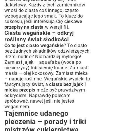
daktylowy. Każdy z tych zamienników
wnosi do ciasta coś innego, często
wzbogacając jego smak. To klucz do
sukcesu, jeśli interesują Cię
ciekawe
przepisy na ciasta
w wersji fit.
Ciasta wegańskie – odkryj
roślinny świat słodkości
Co to jest ciasto wegańskie
? To ciasto
bez żadnych składników odzwierzęcych.
Brzmi nudno? Nic bardziej mylnego!
Zamiast jajek – aquafaba (woda po
ciecierzycy) lub siemię lniane. Zamiast
masła – olej kokosowy. Zamiast mleka
– napoje roślinne. Wegańskie wypieki to
fascynujący świat, a
ciasto bez jajek i
mleka przepis
może być prawdziwym
odkryciem. Naprawdę polecam
spróbować, nawet jeśli nie jesteś
weganinem.
Tajemnice udanego
pieczenia – porady i triki
mistrzów cukiernictwa