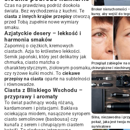
Czas na prawdziwą podróż dookoła
Broker nieruchomości – 
świata. Bez wychodzenia z kuchni. Te
kursy, aby wejść do teg
ciasta z innych krajów przepisy
otworzą
przed Tobą zupełnie nowe wymiary
smaku.
Azjatyckie desery – lekkość i
harmonia smaków
Zapomnij o ciężkich, kremowych
ciastach. Azja to królestwo lekkości.
Sernik japoński, który jest delikatny jak
chmurka, ciasto matcha o
Przegląd zabiegów na 
charakterystycznym, ziołowym posmaku,
chirurgiczne i niechirur
czy ryżowe kulki mochi. To
ciekawe
przepisy na ciasta
oparte na subtelności
i równowadze.
Ciasta z Bliskiego Wschodu –
przyprawy i aromaty
To świat pachnący wodą różaną,
kardamonem i pistacjami. Baklava
ociekająca miodem, nasączone syropem
Silna, niezawodna i pr
ciasto semolinowe (basbousa) czy
pokaż, jaka jest twoja 
kunafa z serem i chrupiącym ciastem
survivalowe