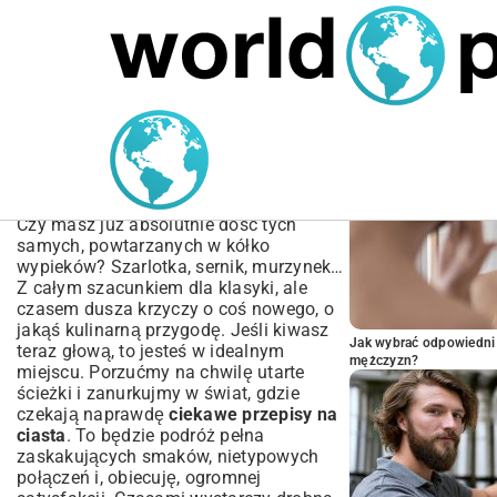
MARIUSZ ŁAMAGA
05.10.2025
SPORT
POPULARNE A
Ciekawe przepisy na
ciasta | Odkryj nowe
smaki i inspiracje
Czy masz już absolutnie dość tych
samych, powtarzanych w kółko
wypieków? Szarlotka, sernik, murzynek…
Z całym szacunkiem dla klasyki, ale
czasem dusza krzyczy o coś nowego, o
jakąś kulinarną przygodę. Jeśli kiwasz
Jak wybrać odpowiedni 
teraz głową, to jesteś w idealnym
mężczyzn?
miejscu. Porzućmy na chwilę utarte
ścieżki i zanurkujmy w świat, gdzie
czekają naprawdę
ciekawe przepisy na
ciasta
. To będzie podróż pełna
zaskakujących smaków, nietypowych
połączeń i, obiecuję, ogromnej