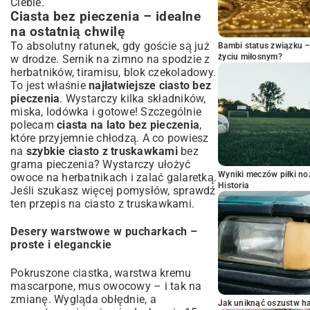
Ciebie.
Ciasta bez pieczenia – idealne
na ostatnią chwilę
To absolutny ratunek, gdy goście są już
Bambi status związku 
życiu miłosnym?
w drodze. Sernik na zimno na spodzie z
herbatników, tiramisu, blok czekoladowy.
To jest właśnie
najłatwiejsze ciasto bez
pieczenia
. Wystarczy kilka składników,
miska, lodówka i gotowe! Szczególnie
polecam
ciasta na lato bez pieczenia
,
które przyjemnie chłodzą. A co powiesz
na
szybkie ciasto z truskawkami
bez
grama pieczenia? Wystarczy ułożyć
Wyniki meczów piłki noż
owoce na herbatnikach i zalać galaretką.
Historia
Jeśli szukasz więcej pomysłów, sprawdź
ten
przepis na ciasto z truskawkami
.
Desery warstwowe w pucharkach –
proste i eleganckie
Pokruszone ciastka, warstwa kremu
mascarpone, mus owocowy – i tak na
zmianę. Wygląda obłędnie, a
Jak uniknąć oszustw h