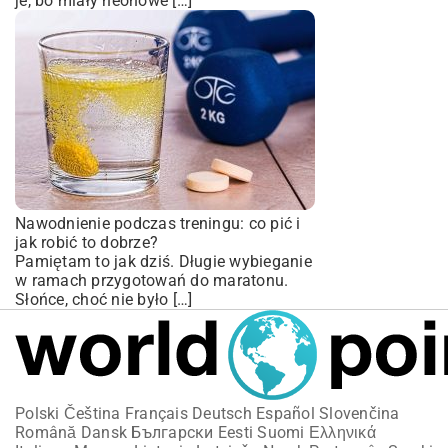
je, bo miały neonowe […]
Nawodnienie podczas treningu: co pić i
jak robić to dobrze?
Pamiętam to jak dziś. Długie wybieganie
w ramach przygotowań do maratonu.
Słońce, choć nie było […]
Polski
Čeština
Français
Deutsch
Español
Slovenčina
Română
Dansk
Български
Eesti
Suomi
Ελληνικά