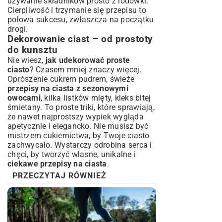
używanie składników prosto z lodówki.
Cierpliwość i trzymanie się przepisu to
połowa sukcesu, zwłaszcza na początku
drogi.
Dekorowanie ciast – od prostoty
do kunsztu
Nie wiesz,
jak udekorować proste
ciasto
? Czasem mniej znaczy więcej.
Oprószenie cukrem pudrem, świeże
przepisy na ciasta z sezonowymi
owocami
, kilka listków mięty, kleks bitej
śmietany. To proste triki, które sprawiają,
że nawet najprostszy wypiek wygląda
apetycznie i elegancko. Nie musisz być
mistrzem cukiernictwa, by Twoje ciasto
zachwycało. Wystarczy odrobina serca i
chęci, by tworzyć własne, unikalne i
ciekawe przepisy na ciasta
.
PRZECZYTAJ RÓWNIEŻ