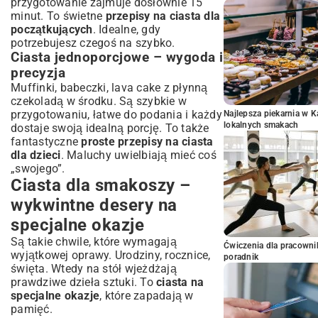
przygotowanie zajmuje dosłownie 15
minut. To świetne
przepisy na ciasta dla
początkujących
. Idealne, gdy
potrzebujesz czegoś na szybko.
Ciasta jednoporcjowe – wygoda i
precyzja
Muffinki, babeczki, lava cake z płynną
czekoladą w środku. Są szybkie w
przygotowaniu, łatwe do podania i każdy
Najlepsza piekarnia w 
lokalnych smakach
dostaje swoją idealną porcję. To także
fantastyczne
proste przepisy na ciasta
dla dzieci
. Maluchy uwielbiają mieć coś
„swojego”.
Ciasta dla smakoszy –
wykwintne desery na
specjalne okazje
Są takie chwile, które wymagają
Ćwiczenia dla pracown
wyjątkowej oprawy. Urodziny, rocznice,
poradnik
święta. Wtedy na stół wjeżdżają
prawdziwe dzieła sztuki. To
ciasta na
specjalne okazje
, które zapadają w
pamięć.