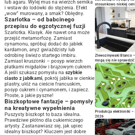
lub agaru. Wylej mus na wierzch sernika
stosunkowo niskiej cen
i wstaw do lodówki do stężenia. Efekt
„wow” murowany, a smak? Obłędny.
Szarlotka – od babcinego
przepisu do egzotycznej fuzji
Szarlotka. Klasyk. Ale nawet ona może
przejść metamorfozę. Zamiast
cynamonu, spróbuj dodać do jabłek
kardamon, anyż gwiaździsty lub
odrobinę świeżo startego imbiru.
Zlewozmywaki Blanco – 
Zamiast kruszonki – posyp wierzch
mogą się nie sprawdzić
płatkami migdałów i brązowym cukrem.
A jeśli szukasz pomysłu na
szybkie
ciasto z jabłkami
, pokrój jabłka w cienkie
plastry, ułóż na cieście francuskim,
posyp cukrem i cynamonem, i zapiecz.
Proste, a jakie pyszne!
Biszkoptowe fantazje – pomysły
na kreatywne wypełnienia
Produkcja elektroniki – 
Puszysty biszkopt to baza idealna.
2026
Prawdziwe płótno dla cukierniczego
artysty. Zastanawiasz się,
jak upiec
idealny biszkopt
? Kluczem jest dobre