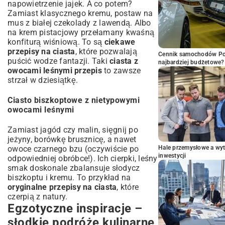
napowietrzenie jajek. A co potem?
Zamiast klasycznego kremu, postaw na
mus z białej czekolady z lawendą. Albo
na krem pistacjowy przełamany kwaśną
konfiturą wiśniową. To są
ciekawe
przepisy na ciasta
, które pozwalają
Cennik samochodów Por
puścić wodze fantazji. Taki
ciasta z
najbardziej budżetowe?
owocami leśnymi przepis
to zawsze
strzał w dziesiątkę.
Ciasto biszkoptowe z nietypowymi
owocami leśnymi
Zamiast jagód czy malin, sięgnij po
jeżyny, borówkę brusznicę, a nawet
Hale przemysłowe a wyt
owoce czarnego bzu (oczywiście po
inwestycji
odpowiedniej obróbce!). Ich cierpki, leśny
smak doskonale zbalansuje słodycz
biszkoptu i kremu. To przykład na
oryginalne przepisy na ciasta
, które
czerpią z natury.
Egzotyczne inspiracje –
słodkie podróże kulinarne