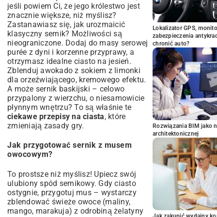
jeśli powiem Ci, że jego królestwo jest
znacznie większe, niż myślisz?
Zastanawiasz się,
jak urozmaicić
Lokalizator GPS, monito
klasyczny sernik
? Możliwości są
zabezpieczenia antykra
nieograniczone. Dodaj do masy serowej
chronić auto?
purée z dyni i korzenne przyprawy, a
otrzymasz idealne ciasto na jesień.
Zblenduj awokado z sokiem z limonki
dla orzeźwiającego, kremowego efektu.
A może sernik baskijski – celowo
przypalony z wierzchu, o niesamowicie
płynnym wnętrzu? To są właśnie te
ciekawe przepisy na ciasta
, które
zmieniają zasady gry.
Rozwiązania BIM jako n
architektonicznej
Jak przygotować sernik z musem
owocowym?
To prostsze niż myślisz! Upiecz swój
ulubiony spód sernikowy. Gdy ciasto
ostygnie, przygotuj mus – wystarczy
zblendować świeże owoce (maliny,
mango, marakuja) z odrobiną żelatyny
Jak zakupić wydajny ko