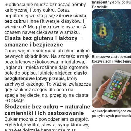
Inteligentny dom: co k
Słodkości nie muszą oznaczać bomby
Poradnik
kalorycznej i tony cukru. Coraz
popularniejsze stają się
zdrowe ciasta
bez cukru
i inne fit wersje klasyków. I
wiecie co? Mogą być równie pyszne! A
czasem nawet ciekawsze w smaku.
Ciasta bez glutenu i laktozy –
smaczne i bezpieczne
Coraz więcej osób musi lub chce unikać
pewnych składników. Na szczęście mąki
Biznesowe zastosowani
bezglutenowe (kokosowa, migdałowa,
korzyściach i wdrożeni
jaglana) i mleka roślinne dają ogromne
pole do popisu. Istnieje niejeden
ciasto
bezglutenowe łatwy przepis
, który
zachwyci każdego. To ważne, zwłaszcza
gdy szukasz czegoś dla osób na
specjalnej diecie, np.
przepisy na ciasta
FODMAP
.
Słodzenie bez cukru – naturalne
Aplikacje ułatwiające c
zamienniki i ich zastosowanie
po cyfrowych pomocni
Cukier można z powodzeniem zastąpić.
Erytrytol, ksylitol, stewia, syrop klonowy,
a nawet dojrzałe banany czy mus