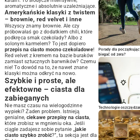
kataifi. To słodycze intensywne,
aromatyczne i absolutnie uzależniające.
Amerykańskie klasyki z twistem
– brownie, red velvet i inne
Wszyscy znamy brownie. Ale czy
próbowałaś go z dodatkiem chili, które
podkręca smak czekolady? Albo z
solonym karmelem? To jest dopiero
przepis na ciasto mocno czekoladowe
!
Porady dla początkując
biegać od zera?
Red velvet z kremem na bazie buraków
zamiast sztucznych barwników? Czemu
nie! To dowód na to, że nawet znane
klasyki można odkryć na nowo.
Szybkie i proste, ale
efektowne – ciasta dla
zabieganych
Nie masz czasu na wielogodzinne
Technologie oszczędzan
wypieki? Żaden problem. Istnieją
genialne,
ciekawe przepisy na ciasta
,
które zrobisz w mgnieniu oka. Jeśli
ciągle zadajesz sobie pytanie „
jakie
ciasto szybko zrobić
?”, ta sekcja jest dla