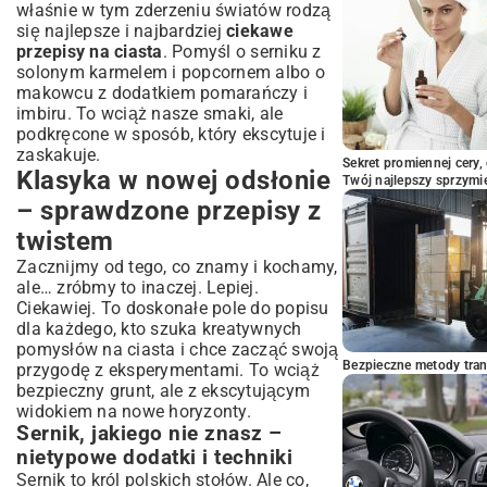
Zdrowe alternatywy – pieczenie bez
właśnie w tym zderzeniu światów rodzą
wyrzutów sumienia
się najlepsze i najbardziej
ciekawe
przepisy na ciasta
. Pomyśl o serniku z
Ciasta bez glutenu i laktozy – smaczne i
solonym karmelem i popcornem albo o
bezpieczne
makowcu z dodatkiem pomarańczy i
Słodzenie bez cukru – naturalne zamienniki
imbiru. To wciąż nasze smaki, ale
i ich zastosowanie
podkręcone w sposób, który ekscytuje i
Ciasta wegańskie – odkryj roślinny świat
zaskakuje.
słodkości
Sekret promiennej cery,
Klasyka w nowej odsłonie
Twój najlepszy sprzymi
Tajemnice udanego pieczenia – porady i
– sprawdzone przepisy z
triki mistrzów cukiernictwa
Wybór składników – klucz do doskonałego
twistem
smaku
Zacznijmy od tego, co znamy i kochamy,
Najczęstsze błędy i jak ich unikać
ale… zróbmy to inaczej. Lepiej.
Dekorowanie ciast – od prostoty do
Ciekawiej. To doskonałe pole do popisu
kunsztu
dla każdego, kto szuka kreatywnych
pomysłów na ciasta i chce zacząć swoją
Bezpieczne metody trans
przygodę z eksperymentami. To wciąż
bezpieczny grunt, ale z ekscytującym
widokiem na nowe horyzonty.
Sernik, jakiego nie znasz –
nietypowe dodatki i techniki
Sernik to król polskich stołów. Ale co,