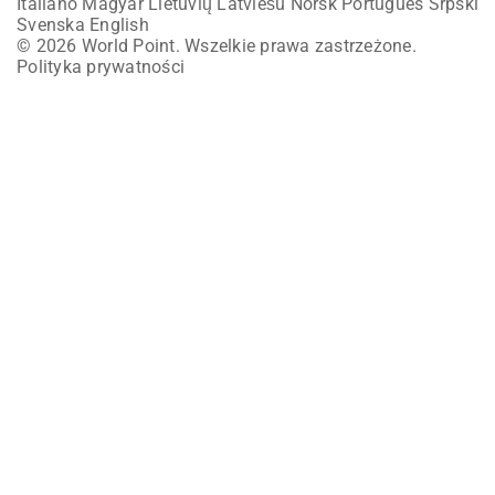
Italiano
Magyar
Lietuvių
Latviešu
Norsk
Português
Srpski
Svenska
English
© 2026 World Point. Wszelkie prawa zastrzeżone.
Polityka prywatności