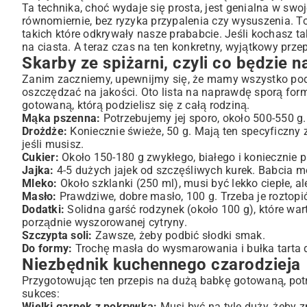
Ta technika, choć wydaje się prosta, jest genialna w swoj
Kiedy masz ochotę na małą rewolucję
równomiernie, bez ryzyka przypalenia czy wysuszenia. To
Ostatni szlif – dekoracje, które zachwycą
takich które odkrywały nasze prababcie. Jeśli kochasz ta
Ratunku, zakalec! I inne kuchenne dramaty, których unik
na ciasta
. A teraz czas na ten konkretny, wyjątkowy prz
Skarby ze spiżarni, czyli co będzie 
Jak podawać i przechowywać ten skarb?
Zanim zaczniemy, upewnijmy się, że mamy wszystko pod 
oszczędzać na jakości. Oto lista na naprawdę sporą formę
gotowaną, którą podzielisz się z całą rodziną.
Mąka pszenna:
Potrzebujemy jej sporo, około 500-550 g. 
Drożdże:
Koniecznie świeże, 50 g. Mają ten specyficzny 
jeśli musisz.
Cukier:
Około 150-180 g zwykłego, białego i koniecznie 
Jajka:
4-5 dużych jajek od szczęśliwych kurek. Babcia mówi
Mleko:
Około szklanki (250 ml), musi być lekko ciepłe, al
Masło:
Prawdziwe, dobre masło, 100 g. Trzeba je roztopić
Dodatki:
Solidna garść rodzynek (około 100 g), które wart
porządnie wyszorowanej cytryny.
Szczypta soli:
Zawsze, żeby podbić słodki smak.
Do formy:
Trochę masła do wysmarowania i bułka tarta d
Niezbędnik kuchennego czarodzieja
Przygotowując ten przepis na dużą babkę gotowaną, potr
sukces:
Wielki garnek z pokrywką:
Musi być na tyle duży, żeby z