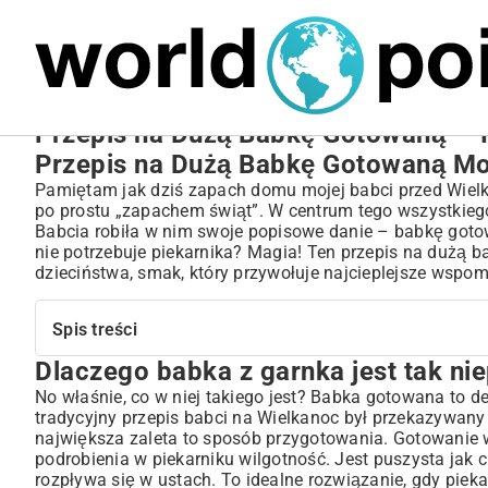
MARIUSZ ŁAMAGA
27.09.2025
NIERUCHOMOŚCI
Przepis na Dużą Babkę Gotowaną – 
Przepis na Dużą Babkę Gotowaną Moj
Pamiętam jak dziś zapach domu mojej babci przed Wielk
po prostu „zapachem świąt”. W centrum tego wszystkiego 
Babcia robiła w nim swoje popisowe danie – babkę gotowa
nie potrzebuje piekarnika? Magia! Ten przepis na dużą b
dzieciństwa, smak, który przywołuje najcieplejsze wspom
Spis treści
Dlaczego babka z garnka jest tak ni
Dlaczego babka z garnka jest tak niepowtarzalna?
Skarby ze spiżarni, czyli co będzie nam potrzebne
No właśnie, co w niej takiego jest? Babka gotowana to de
tradycyjny przepis babci na Wielkanoc był przekazywany z
Niezbędnik kuchennego czarodzieja
największa zaleta to sposób przygotowania. Gotowanie w
Zaczynamy czary! Jak zrobić dużą babkę gotowaną krok
podrobienia w piekarniku wilgotność. Jest puszysta jak 
Wielkie gotowanie, czyli serce całego procesu
rozpływa się w ustach. To idealne rozwiązanie, gdy pieka