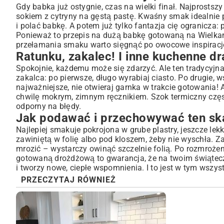
Gdy babka już ostygnie, czas na wielki finał. Najprostszy
sokiem z cytryny na gęstą pastę. Kwaśny smak idealnie 
i polać babkę. A potem już tylko fantazja cię ogranicz
Ponieważ to przepis na dużą babkę gotowaną na Wielka
przełamania smaku warto sięgnąć po owocowe inspiracje
Ratunku, zakalec! I inne kuchenne dr
Spokojnie, każdemu może się zdarzyć. Ale ten tradycyjn
zakalca: po pierwsze, długo wyrabiaj ciasto. Po drugie, w
najważniejsze, nie otwieraj garnka w trakcie gotowania!
chwilę mokrym, zimnym ręcznikiem. Szok termiczny częs
odporny na błędy.
Jak podawać i przechowywać ten sk
Najlepiej smakuje pokrojona w grube plastry, jeszcze lekko
zawiniętą w folię albo pod kloszem, żeby nie wyschła. Za
mrozić – wystarczy owinąć szczelnie folią. Po rozmroże
gotowaną drożdżową to gwarancja, że na twoim świątecz
i tworzy nowe, ciepłe wspomnienia. I to jest w tym wszys
PRZECZYTAJ RÓWNIEŻ