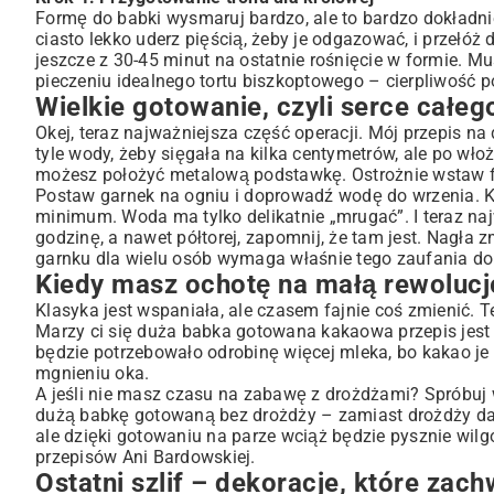
Formę do babki wysmaruj bardzo, ale to bardzo dokładn
ciasto lekko uderz pięścią, żeby je odgazować, i przełóż 
jeszcze z 30-45 minut na ostatnie rośnięcie w formie. Mu
pieczeniu
idealnego tortu biszkoptowego
– cierpliwość p
Wielkie gotowanie, czyli serce całe
Okej, teraz najważniejsza część operacji. Mój przepis n
tyle wody, żeby sięgała na kilka centymetrów, ale po wł
możesz położyć metalową podstawkę. Ostrożnie wstaw fo
Postaw garnek na ogniu i doprowadź wodę do wrzenia. K
minimum. Woda ma tylko delikatnie „mrugać”. I teraz n
godzinę, a nawet półtorej, zapomnij, że tam jest. Nagła
garnku dla wielu osób wymaga właśnie tego zaufania do 
Kiedy masz ochotę na małą rewolucj
Klasyka jest wspaniała, ale czasem fajnie coś zmienić.
Marzy ci się duża babka gotowana kakaowa przepis jest 
będzie potrzebowało odrobinę więcej mleka, bo kakao je
mgnieniu oka.
A jeśli nie masz czasu na zabawę z drożdżami? Spróbuj w
dużą babkę gotowaną bez drożdży – zamiast drożdży dajes
ale dzięki gotowaniu na parze wciąż będzie pysznie wilgo
przepisów
Ani Bardowskiej
.
Ostatni szlif – dekoracje, które zac