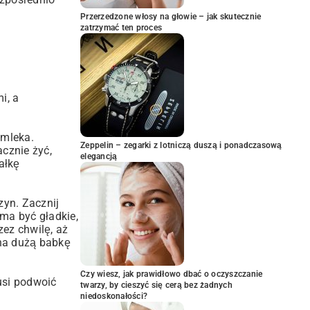
Przerzedzone włosy na głowie – jak skutecznie
zatrzymać ten proces
i, a
 mleka.
Zeppelin – zegarki z lotniczą duszą i ponadczasową
acznie żyć,
elegancją
ałkę
zyn. Zacznij
 ma być gładkie,
zez chwilę, aż
 na dużą babkę
Czy wiesz, jak prawidłowo dbać o oczyszczanie
usi podwoić
twarzy, by cieszyć się cerą bez żadnych
niedoskonałości?