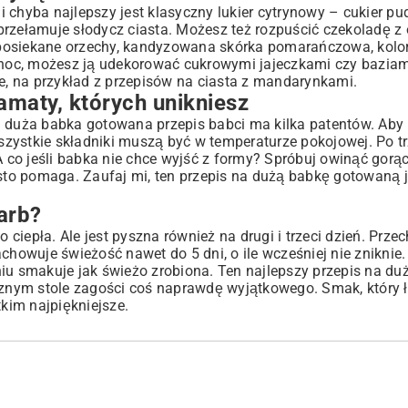
 i chyba najlepszy jest klasyczny lukier cytrynowy – cukier pud
przełamuje słodycz ciasta. Możesz też rozpuścić czekoladę z
a: posiekane orzechy, kandyzowana skórka pomarańczowa, kolo
noc, możesz ją udekorować cukrowymi jajeczkami czy baziam
, na przykład z
przepisów na ciasta z mandarynkami
.
amaty, których unikniesz
a duża babka gotowana przepis babci ma kilka patentów. Aby
szystkie składniki muszą być w temperaturze pokojowej. Po trz
 A co jeśli babka nie chce wyjść z formy? Spróbuj owinąć gorą
to pomaga. Zaufaj mi, ten przepis na dużą babkę gotowaną 
arb?
 ciepła. Ale jest pyszna również na drugi i trzeci dzień. Prze
chowuje świeżość nawet do 5 dni, o ile wcześniej nie zniknie.
niu smakuje jak świeżo zrobiona. Ten najlepszy przepis na du
nym stole zagości coś naprawdę wyjątkowego. Smak, który ł
tkim najpiękniejsze.