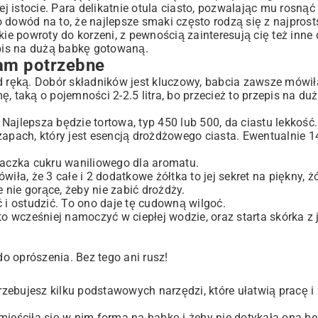
ej istocie. Para delikatnie otula ciasto, pozwalając mu rosnąć 
 dowód na to, że najlepsze smaki często rodzą się z najpros
kie powroty do korzeni, z pewnością zainteresują cię też inne
niesz
epis na dużą babkę gotowaną.
nam potrzebne
ręką. Dobór składników jest kluczowy, babcia zawsze mówiła
, taką o pojemności 2-2.5 litra, bo przecież to przepis na du
Najlepsza będzie tortowa, typ 450 lub 500, da ciastu lekkość.
zapach, który jest esencją drożdżowego ciasta. Ewentualnie 1
paczka cukru waniliowego dla aromatu.
ła, że 3 całe i 2 dodatkowe żółtka to jej sekret na piękny, żół
e nie gorące, żeby nie zabić drożdży.
 i ostudzić. To ono daje tę cudowną wilgoć.
o wcześniej namoczyć w ciepłej wodzie, oraz starta skórka z j
o oprószenia. Bez tego ani rusz!
zebujesz kilku podstawowych narzędzi, które ułatwią pracę i
mieściła się w nim forma na babkę i żeby nie dotykała ona b