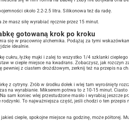
jemności około 2.2-2.5 litra. Silikonowa też da radę.
 że masz siłę wyrabiać ręcznie przez 15 minut.
babkę gotowaną krok po kroku
ienia się w pracownię alchemika. Podążaj za tymi wskazówkam
dzie idealnie.
 cukru, łyżkę mąki i zalej to wszystko 1/4 szklanki ciepłego
dstaw w ciepłe miejsce na kwadrans. Zobaczysz, jak rozczyn z
się pewniej z ciastem drożdżowym, zerknij też na
przepis na ch
kórkę z cytryny. Zrób w środku dołek i wlej tam wyrośnięty rozc
czas na wyrabianie. Mikserem potrwa to z 10-15 minut. Ciasto
 Na sam koniec wlej przestudzone masło i wyrabiaj jeszcze pr
 rodzynki. To najważniejsza część, jeśli chodzi o ten przepis
jakieś ciepłe, spokojne miejsce na godzinę, może półtorej. M