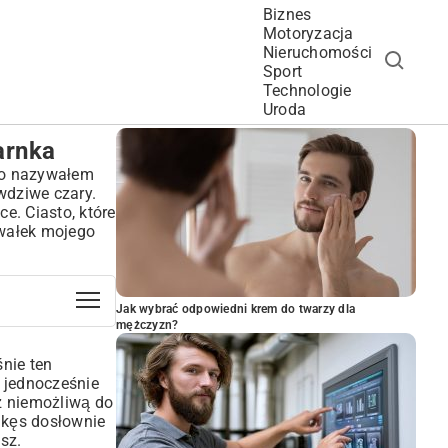
Biznes
Motoryzacja
Nieruchomości
Sport
Technologie
POPULARNE ARTYKUŁY
Uroda
arnka
 co nazywałem
wdziwe czary.
e. Ciasto, które
awałek mojego
Jak wybrać odpowiedni krem do twarzy dla
mężczyzn?
śnie ten
i jednocześnie
z niemożliwą do
y kęs dosłownie
sz.