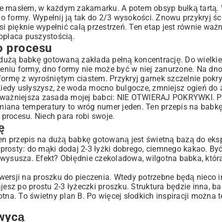
ie masłem, w każdym zakamarku. A potem obsyp bułką tartą.
do formy. Wypełnij ją tak do 2/3 wysokości. Znowu przykryj ście
si pięknie wypełnić całą przestrzeń. Ten etap jest równie ważn
opłaca puszystością.
go procesu
a dużą babkę gotowaną zakłada pełną koncentrację. Do wielki
ożeniu formy, dno formy nie może być w niej zanurzone. Na dn
rmę z wyrośniętym ciastem. Przykryj garnek szczelnie pokr
iedy usłyszysz, że woda mocno bulgocze, zmniejsz ogień do
ajważniejsza zasada mojej babci: NIE OTWIERAJ POKRYWKI. Pr
 zmiana temperatury to wróg numer jeden. Ten przepis na bab
procesu. Niech para robi swoje.
ę
 Ten przepis na dużą babkę gotowaną jest świetną bazą do ek
prosty: do mąki dodaj 2-3 łyżki dobrego, ciemnego kakao. By
 wysusza. Efekt? Obłędnie czekoladowa, wilgotna babka, któr
ersji na proszku do pieczenia. Wtedy potrzebne będą nieco i
z po prostu 2-3 łyżeczki proszku. Struktura będzie inna, bar
tna. To świetny plan B. Po więcej słodkich inspiracji można t
hwycą