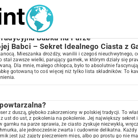
Tradycyjna Babka na Parze
ej Babci – Sekret Idealnego Ciasta z G
anocą. Mieszanka drożdży, wanilii i czegoś nieuchwytnego,
stał zawsze wielki, parujący garnek, w którym działy się pra
ną. Dla mnie, małego chłopca, było to absolutnie fascynując
abkę gotowaną to coś więcej niż tylko lista składników. To k
nienia.
epowtarzalna?
ser z duszą, głęboko zakorzeniony w polskiej tradycji. To wła
 ust do ust, z pokolenia na pokolenie. Jej największy sekret 
 garnku na parze sprawia, że ciasto zyskuje niezwykłą, wręc
 po kroku
chmurka, ale jednocześnie zwarta i cudownie delikatna. Każd
rnik jest już zajęty pieczeniem mięs, albo po prostu go nie ma