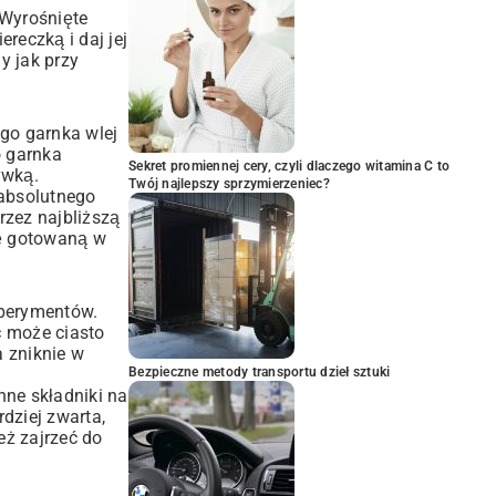
 Wyrośnięte
reczką i daj jej
y jak przy
ego garnka wlej
o garnka
Sekret promiennej cery, czyli dlaczego witamina C to
ywką.
Twój najlepszy sprzymierzeniec?
 absolutnego
zez najbliższą
kę gotowaną w
sperymentów.
ć może ciasto
a zniknie w
Bezpieczne metody transportu dzieł sztuki
nne składniki na
dziej zwarta,
eż zajrzeć do