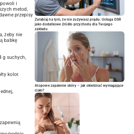
powoli i
tszych metod,
dawne przepisy
Zarabiaj na tym, że nie zużywasz prądu. Usługa DSR
jako dodatkowe źródło przychodu dla Twojego
zakładu
, żeby nie
żą babkę
4 g suchych,
ty kolor.
Atopowe zapalenie skóry – jak okiełznać wymagające
ciało?
ednej,
 zapewnią
ezpośrednio