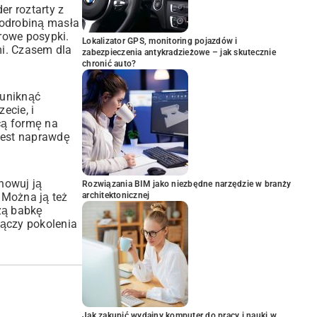
er roztarty z
 odrobiną masła
rowe posypki.
Lokalizator GPS, monitoring pojazdów i
i. Czasem dla
zabezpieczenia antykradzieżowe – jak skutecznie
chronić auto?
 uniknąć
ecie, i
cą formę na
jest naprawdę
chowuj ją
Rozwiązania BIM jako niezbędne narzędzie w branży
 Można ją też
architektonicznej
żą babkę
ączy pokolenia
Jak zakupić wydajny komputer do pracy i nauki w