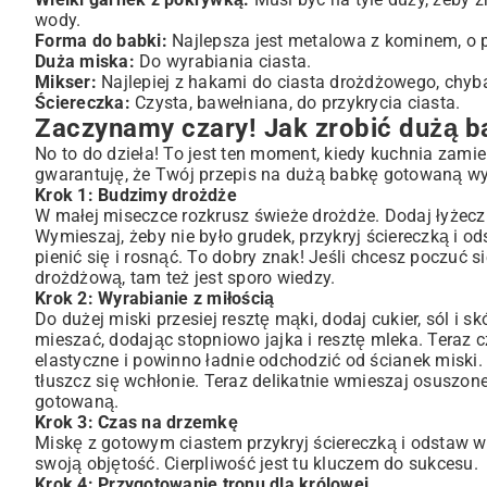
wody.
Forma do babki:
Najlepsza jest metalowa z kominem, o po
Duża miska:
Do wyrabiania ciasta.
Mikser:
Najlepiej z hakami do ciasta drożdżowego, chyba
Ściereczka:
Czysta, bawełniana, do przykrycia ciasta.
Zaczynamy czary! Jak zrobić dużą 
No to do dzieła! To jest ten moment, kiedy kuchnia zam
gwarantuję, że Twój przepis na dużą babkę gotowaną wyj
Krok 1: Budzimy drożdże
W małej miseczce rozkrusz świeże drożdże. Dodaj łyżeczkę
Wymieszaj, żeby nie było grudek, przykryj ściereczką i o
pienić się i rosnąć. To dobry znak! Jeśli chcesz poczuć 
drożdżową
, tam też jest sporo wiedzy.
Krok 2: Wyrabianie z miłością
Do dużej miski przesiej resztę mąki, dodaj cukier, sól i s
mieszać, dodając stopniowo jajka i resztę mleka. Teraz 
elastyczne i powinno ładnie odchodzić od ścianek miski.
tłuszcz się wchłonie. Teraz delikatnie wmieszaj osuszone
gotowaną.
Krok 3: Czas na drzemkę
Miskę z gotowym ciastem przykryj ściereczką i odstaw w 
swoją objętość. Cierpliwość jest tu kluczem do sukcesu.
Krok 4: Przygotowanie tronu dla królowej