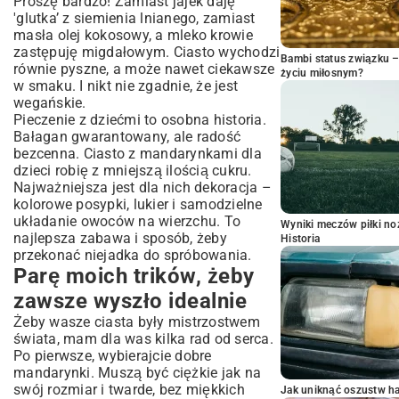
Proszę bardzo! Zamiast jajek daję
'glutka’ z siemienia lnianego, zamiast
masła olej kokosowy, a mleko krowie
zastępuję migdałowym. Ciasto wychodzi
Bambi status związku 
równie pyszne, a może nawet ciekawsze
życiu miłosnym?
w smaku. I nikt nie zgadnie, że jest
wegańskie.
Pieczenie z dziećmi to osobna historia.
Bałagan gwarantowany, ale radość
bezcenna. Ciasto z mandarynkami dla
dzieci robię z mniejszą ilością cukru.
Najważniejsza jest dla nich dekoracja –
kolorowe posypki, lukier i samodzielne
układanie owoców na wierzchu. To
Wyniki meczów piłki noż
najlepsza zabawa i sposób, żeby
Historia
przekonać niejadka do spróbowania.
Parę moich trików, żeby
zawsze wyszło idealnie
Żeby wasze ciasta były mistrzostwem
świata, mam dla was kilka rad od serca.
Po pierwsze, wybierajcie dobre
mandarynki. Muszą być ciężkie jak na
swój rozmiar i twarde, bez miękkich
Jak uniknąć oszustw h