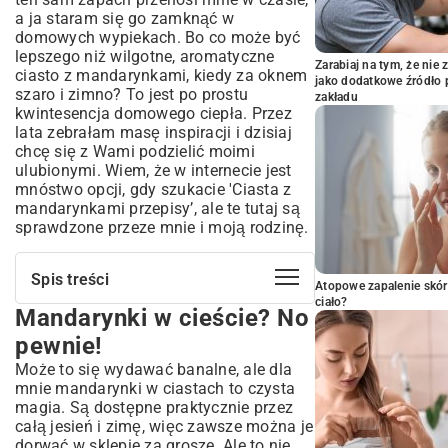
a ja staram się go zamknąć w
domowych wypiekach. Bo co może być
lepszego niż wilgotne, aromatyczne
Zarabiaj na tym, że ni
ciasto z mandarynkami, kiedy za oknem
jako dodatkowe źródło 
szaro i zimno? To jest po prostu
zakładu
kwintesencja domowego ciepła. Przez
lata zebrałam masę inspiracji i dzisiaj
chcę się z Wami podzielić moimi
ulubionymi. Wiem, że w internecie jest
mnóstwo opcji, gdy szukacie 'Ciasta z
mandarynkami przepisy’, ale te tutaj są
sprawdzone przeze mnie i moją rodzinę.
Spis treści
Atopowe zapalenie skór
ciało?
Mandarynki w cieście? No
Mandarynki w cieście? No pewnie!
Klasyki, które kocham i zawsze
pewnie!
wychodzą
Może to się wydawać banalne, ale dla
Na szybko, gdy goście już w drodze
mnie mandarynki w ciastach to czysta
magia. Są dostępne praktycznie przez
Czas na eksperymenty! Nietypowe
całą jesień i zimę, więc zawsze można je
połączenia smaków
dorwać w sklepie za grosze. Ale to nie