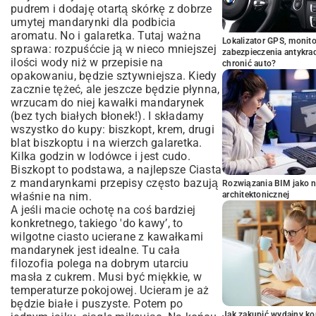
pudrem i dodaję otartą skórkę z dobrze
umytej mandarynki dla podbicia
aromatu. No i galaretka. Tutaj ważna
Lokalizator GPS, monito
sprawa: rozpuśćcie ją w nieco mniejszej
zabezpieczenia antykra
ilości wody niż w przepisie na
chronić auto?
opakowaniu, będzie sztywniejsza. Kiedy
zacznie tężeć, ale jeszcze będzie płynna,
wrzucam do niej kawałki mandarynek
(bez tych białych błonek!). I składamy
wszystko do kupy: biszkopt, krem, drugi
blat biszkoptu i na wierzch galaretka.
Kilka godzin w lodówce i jest cudo.
Biszkopt to podstawa, a najlepsze Ciasta
z mandarynkami przepisy często bazują
Rozwiązania BIM jako n
właśnie na nim.
architektonicznej
A jeśli macie ochotę na coś bardziej
konkretnego, takiego 'do kawy’, to
wilgotne ciasto ucierane z kawałkami
mandarynek jest idealne. Tu cała
filozofia polega na dobrym utarciu
masła z cukrem. Musi być miękkie, w
temperaturze pokojowej. Ucieram je aż
będzie białe i puszyste. Potem po
Jak zakupić wydajny ko