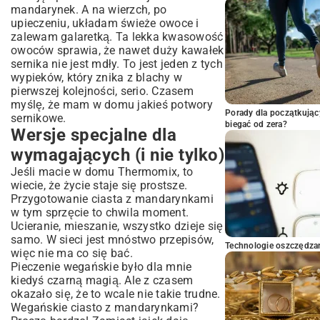
mandarynek. A na wierzch, po
upieczeniu, układam świeże owoce i
zalewam galaretką. Ta lekka kwasowość
owoców sprawia, że nawet duży kawałek
sernika nie jest mdły. To jest jeden z tych
wypieków, który znika z blachy w
pierwszej kolejności, serio. Czasem
myślę, że mam w domu jakieś potwory
Porady dla początkując
sernikowe.
biegać od zera?
Wersje specjalne dla
wymagających (i nie tylko)
Jeśli macie w domu Thermomix, to
wiecie, że życie staje się prostsze.
Przygotowanie ciasta z mandarynkami
w tym sprzęcie to chwila moment.
Ucieranie, mieszanie, wszystko dzieje się
samo. W sieci jest mnóstwo przepisów,
Technologie oszczędzan
więc nie ma co się bać.
Pieczenie wegańskie było dla mnie
kiedyś czarną magią. Ale z czasem
okazało się, że to wcale nie takie trudne.
Wegańskie ciasto z mandarynkami?