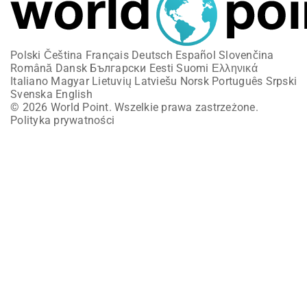
Polski
Čeština
Français
Deutsch
Español
Slovenčina
Română
Dansk
Български
Eesti
Suomi
Ελληνικά
Italiano
Magyar
Lietuvių
Latviešu
Norsk
Português
Srpski
Svenska
English
© 2026 World Point. Wszelkie prawa zastrzeżone.
Polityka prywatności