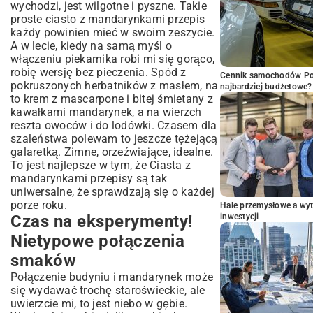
wychodzi, jest wilgotne i pyszne. Takie
proste ciasto z mandarynkami przepis
każdy powinien mieć w swoim zeszycie.
A w lecie, kiedy na samą myśl o
włączeniu piekarnika robi mi się gorąco,
robię wersję bez pieczenia. Spód z
Cennik samochodów Por
pokruszonych herbatników z masłem, na
najbardziej budżetowe?
to krem z mascarpone i bitej śmietany z
kawałkami mandarynek, a na wierzch
reszta owoców i do lodówki. Czasem dla
szaleństwa polewam to jeszcze tężejącą
galaretką. Zimne, orzeźwiające, idealne.
To jest najlepsze w tym, że Ciasta z
mandarynkami przepisy są tak
uniwersalne, że sprawdzają się o każdej
porze roku.
Hale przemysłowe a wyt
Czas na eksperymenty!
inwestycji
Nietypowe połączenia
smaków
Połączenie budyniu i mandarynek może
się wydawać trochę staroświeckie, ale
uwierzcie mi, to jest niebo w gębie.