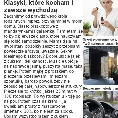
Klasyki, które kocham i
zawsze wychodzą
Zacznijmy od prawdziwego króla
rodzinnych imprez, przynajmniej w moim
domu. Ciasto biszkoptowe z
mandarynkami i galaretką. Pamiętam, że
to było pierwsze ciasto, które nauczyłam
Sekret promiennej cery,
się robić samodzielnie. Mama dała mi
Twój najlepszy sprzymi
swój stary, pożółkły zeszyt z
przepisami
i
powiedziała 'czytaj uważnie’. Sekret
idealnego biszkoptu? Dobre ubicie jajek
z cukrem i delikatność. Musicie ubić je
na naprawdę jasną, puszystą masę, taką
piankę. Potem mąkę z proszkiem do
pieczenia przesiewam i mieszam
szpatułką, bardzo powoli, żeby nie
zepsuć tej całej napowietrzonej struktury.
Bezpieczne metody trans
Piecze się to krótko, jakieś 25 minut w
180 stopniach. Po wystudzeniu kroję go
na pół. Potem czas na krem – ja
uwielbiam prosty z mascarpone i
śmietanki 30%, bo nie jest za słodki.
Ubijam wszystko razem z cukrem