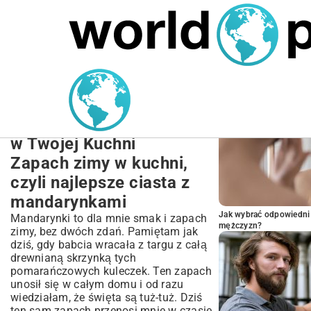
MARIUSZ ŁAMAGA
27.09.2025
NIERUCHOMOŚCI
POPULARNE A
Najlepsze Przepisy na
Ciasta z Mandarynkami:
Odkryj Słodki Smak Zimy
w Twojej Kuchni
Zapach zimy w kuchni,
czyli najlepsze ciasta z
mandarynkami
Jak wybrać odpowiedni 
Mandarynki to dla mnie smak i zapach
mężczyzn?
zimy, bez dwóch zdań. Pamiętam jak
dziś, gdy babcia wracała z targu z całą
drewnianą skrzynką tych
pomarańczowych kuleczek. Ten zapach
unosił się w całym domu i od razu
wiedziałam, że święta są tuż-tuż. Dziś
ten sam zapach przenosi mnie w czasie,