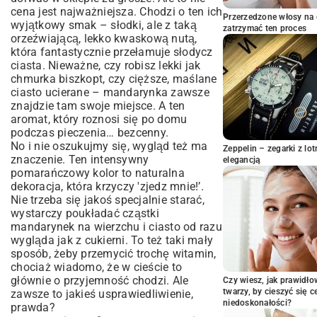
Wersje specjalne dla wymagających (i
cena jest najważniejsza. Chodzi o ten ich
nie tylko)
Przerzedzone włosy na 
wyjątkowy smak – słodki, ale z taką
zatrzymać ten proces
Parę moich trików, żeby zawsze wyszło
orzeźwiającą, lekko kwaskową nutą,
idealnie
która fantastycznie przełamuje słodycz
To co, pieczemy?
ciasta
. Nieważne, czy robisz lekki jak
chmurka biszkopt, czy cięższe, maślane
ciasto ucierane – mandarynka zawsze
znajdzie tam swoje miejsce. A ten
aromat, który roznosi się po domu
podczas pieczenia… bezcenny.
No i nie oszukujmy się, wygląd też ma
Zeppelin – zegarki z l
znaczenie. Ten intensywny
elegancją
pomarańczowy kolor to naturalna
dekoracja, która krzyczy 'zjedz mnie!’.
Nie trzeba się jakoś specjalnie starać,
wystarczy poukładać cząstki
mandarynek na wierzchu i ciasto od razu
wygląda jak z cukierni. To też taki mały
sposób, żeby przemycić trochę witamin,
chociaż wiadomo, że w cieście to
głównie o przyjemność chodzi. Ale
Czy wiesz, jak prawidł
twarzy, by cieszyć się 
zawsze to jakieś usprawiedliwienie,
niedoskonałości?
prawda?