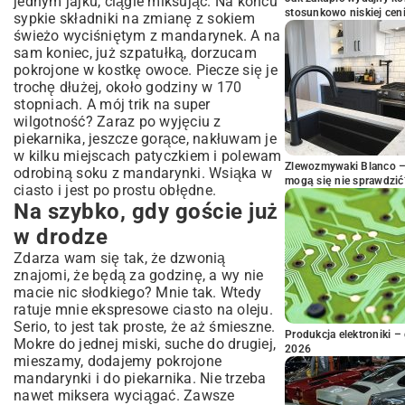
jednym jajku, ciągle miksując. Na końcu
stosunkowo niskiej cen
sypkie składniki na zmianę z sokiem
świeżo wyciśniętym z mandarynek. A na
sam koniec, już szpatułką, dorzucam
pokrojone w kostkę owoce. Piecze się je
trochę dłużej, około godziny w 170
stopniach. A mój trik na super
wilgotność? Zaraz po wyjęciu z
piekarnika, jeszcze gorące, nakłuwam je
w kilku miejscach patyczkiem i polewam
Zlewozmywaki Blanco – 
odrobiną soku z mandarynki. Wsiąka w
mogą się nie sprawdzić
ciasto i jest po prostu obłędne.
Na szybko, gdy goście już
w drodze
Zdarza wam się tak, że dzwonią
znajomi, że będą za godzinę, a wy nie
macie nic słodkiego? Mnie tak. Wtedy
ratuje mnie ekspresowe ciasto na oleju.
Serio, to jest tak proste, że aż śmieszne.
Produkcja elektroniki – 
Mokre do jednej miski, suche do drugiej,
2026
mieszamy, dodajemy pokrojone
mandarynki i do piekarnika. Nie trzeba
nawet miksera wyciągać. Zawsze