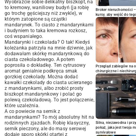
Wyobraźcie sobie delikatny biszkopt, na
to kremowy, waniliowy budyń (ja robię
Broker nieruchomości – 
go trochę gęściejszy niż zwykle), w
kursy, aby wejść do teg
którym zatopione są cząstki
mandarynek. To ciasto z mandarynkami
i budyniem to taka kremowa rozkosz,
coś wspaniałego.
Mandarynki i czekolada? O tak! Kiedyś
koleżanka patrzyła na mnie dziwnie, jak
dodawałam skórkę mandarynkową do
ciasta czekoladowego. A potem
poprosiła o dokładkę. Ten cytrusowy
Przegląd zabiegów na 
aromat genialnie podkręca smak
chirurgiczne i niechirur
gorzkiej czekolady. Można dodać
kawałki czekolady do ciasta ucieranego
z mandarynkami, albo zrobić prosty
biszkopt mandarynkowy i polać go
polewą czekoladową. To jest połączenie,
które uzależnia.
A co powiecie na
sernik
z
mandarynkami? To mój absolutny hit na
rodzinnych zjazdach. Robię klasyczny,
Silna, niezawodna i pr
pokaż, jaka jest twoja 
sernik
pieczony, ale do masy serowej
survivalowe
dodaję sporo skórki otartej z