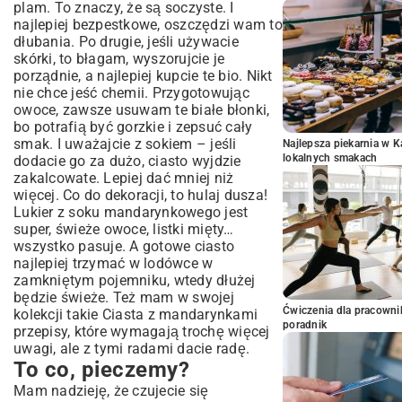
plam. To znaczy, że są soczyste. I
najlepiej bezpestkowe, oszczędzi wam to
dłubania. Po drugie, jeśli używacie
skórki, to błagam, wyszorujcie je
porządnie, a najlepiej kupcie te bio. Nikt
nie chce jeść chemii. Przygotowując
owoce, zawsze usuwam te białe błonki,
bo potrafią być gorzkie i zepsuć cały
smak. I uważajcie z sokiem – jeśli
Najlepsza piekarnia w 
lokalnych smakach
dodacie go za dużo, ciasto wyjdzie
zakalcowate. Lepiej dać mniej niż
więcej. Co do dekoracji, to hulaj dusza!
Lukier z soku mandarynkowego jest
super, świeże owoce, listki mięty…
wszystko pasuje. A gotowe ciasto
najlepiej trzymać w lodówce w
zamkniętym pojemniku, wtedy dłużej
będzie świeże. Też mam w swojej
Ćwiczenia dla pracown
kolekcji takie Ciasta z mandarynkami
poradnik
przepisy, które wymagają trochę więcej
uwagi, ale z tymi radami dacie radę.
To co, pieczemy?
Mam nadzieję, że czujecie się