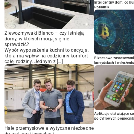
Inteligentny dom: co k
Poradnik
Zlewozmywaki Blanco – czy istnieją
domy, w których mogą się nie
sprawdzić?
Wybór wyposażenia kuchni to decyzja,
która ma wpływ na codzienny komfort
Biznesowe zastosowani
całej rodziny. Jednym z […]
korzyściach i wdrożeni
Aplikacje ułatwiające c
po cyfrowych pomocni
Hale przemysłowe a wytyczne niezbędne
do realizacji inwestycji