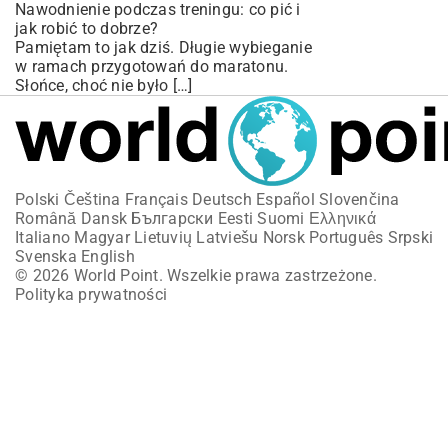
Nawodnienie podczas treningu: co pić i
jak robić to dobrze?
Pamiętam to jak dziś. Długie wybieganie
w ramach przygotowań do maratonu.
Słońce, choć nie było […]
Polski
Čeština
Français
Deutsch
Español
Slovenčina
Română
Dansk
Български
Eesti
Suomi
Ελληνικά
Italiano
Magyar
Lietuvių
Latviešu
Norsk
Português
Srpski
Svenska
English
© 2026 World Point. Wszelkie prawa zastrzeżone.
Polityka prywatności