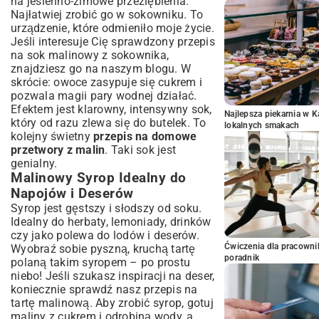
na jesienno-zimowe przeziębienia.
Najłatwiej zrobić go w sokowniku. To
urządzenie, które odmieniło moje życie.
Jeśli interesuje Cię sprawdzony
przepis
na sok malinowy z sokownika
,
znajdziesz go na naszym blogu. W
skrócie: owoce zasypuje się cukrem i
pozwala magii pary wodnej działać.
Efektem jest klarowny, intensywny sok,
Najlepsza piekarnia w 
który od razu zlewa się do butelek. To
lokalnych smakach
kolejny świetny
przepis na domowe
przetwory z malin
. Taki sok jest
genialny.
Malinowy Syrop Idealny do
Napojów i Deserów
Syrop jest gęstszy i słodszy od soku.
Idealny do herbaty, lemoniady, drinków
czy jako polewa do lodów i deserów.
Ćwiczenia dla pracown
Wyobraź sobie pyszną, kruchą tartę
poradnik
polaną takim syropem – po prostu
niebo! Jeśli szukasz inspiracji na deser,
koniecznie sprawdź nasz
przepis na
tartę malinową
. Aby zrobić syrop, gotuj
maliny z cukrem i odrobiną wody, a