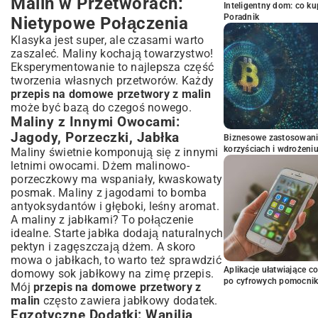
Malin w Przetworach:
Inteligentny dom: co k
Poradnik
Nietypowe Połączenia
Klasyka jest super, ale czasami warto
zaszaleć. Maliny kochają towarzystwo!
Eksperymentowanie to najlepsza część
tworzenia własnych przetworów. Każdy
przepis na domowe przetwory z malin
może być bazą do czegoś nowego.
Maliny z Innymi Owocami:
Jagody, Porzeczki, Jabłka
Biznesowe zastosowani
korzyściach i wdrożeni
Maliny świetnie komponują się z innymi
letnimi owocami. Dżem malinowo-
porzeczkowy ma wspaniały, kwaskowaty
posmak. Maliny z jagodami to bomba
antyoksydantów i głęboki, leśny aromat.
A maliny z jabłkami? To połączenie
idealne. Starte jabłka dodają naturalnych
pektyn i zagęszczają dżem. A skoro
mowa o jabłkach, to warto też sprawdzić
Aplikacje ułatwiające c
domowy sok jabłkowy na zimę przepis
.
po cyfrowych pomocni
Mój
przepis na domowe przetwory z
malin
często zawiera jabłkowy dodatek.
Egzotyczne Dodatki: Wanilia,