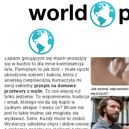
MARIUSZ ŁAMAGA
04.10.2025
SPORT
POPULARNE A
Przepis na domowe
przetwory z malin: Dżem,
Sok i Konfitura
Zapach gotujących się malin unoszący
się w kuchni to dla mnie kwintesencja
lata. Pamiętam to jak dziś – małe rączki
ubrudzone sokiem i babcia, która z
anielską cierpliwością tłumaczyła mi
swój sekretny
przepis na domowe
Jak wybrać odpowiedni 
przetwory z malin
. To coś więcej niż
mężczyzn?
tylko jedzenie. To wspomnienia, tradycja
i smak, którego nie da się kupić w
żadnym sklepie. I wiesz co? Wcale nie
jest to takie trudne, jak mogłoby się
wydawać. Serio. Każdy może to zrobić.
Wystarczy odrobina chęci i dobre owoce,