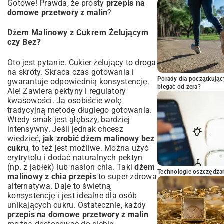
Gotowe! Prawda, że prosty
przepis na
domowe przetwory z malin
?
Dżem Malinowy z Cukrem Żelującym
czy Bez?
Oto jest pytanie. Cukier żelujący to droga
na skróty. Skraca czas gotowania i
Porady dla początkując
gwarantuje odpowiednią konsystencję.
biegać od zera?
Ale! Zawiera pektyny i regulatory
kwasowości. Ja osobiście wolę
tradycyjną metodę długiego gotowania.
Wtedy smak jest głębszy, bardziej
intensywny. Jeśli jednak chcesz
wiedzieć,
jak zrobić dżem malinowy bez
cukru
, to też jest możliwe. Można użyć
erytrytolu i dodać naturalnych pektyn
(np. z jabłek) lub nasion chia. Taki
dżem
Technologie oszczędzan
malinowy z chia przepis
to super zdrowa
alternatywa. Daje to świetną
konsystencję i jest idealne dla osób
unikających cukru. Ostatecznie, każdy
przepis na domowe przetwory z malin