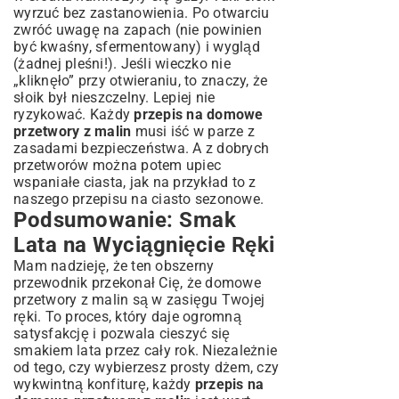
wyrzuć bez zastanowienia. Po otwarciu
zwróć uwagę na zapach (nie powinien
być kwaśny, sfermentowany) i wygląd
(żadnej pleśni!). Jeśli wieczko nie
„kliknęło” przy otwieraniu, to znaczy, że
słoik był nieszczelny. Lepiej nie
ryzykować. Każdy
przepis na domowe
przetwory z malin
musi iść w parze z
zasadami bezpieczeństwa. A z dobrych
przetworów można potem upiec
wspaniałe ciasta, jak na przykład to z
naszego przepisu na
ciasto sezonowe
.
Podsumowanie: Smak
Lata na Wyciągnięcie Ręki
Mam nadzieję, że ten obszerny
przewodnik przekonał Cię, że domowe
przetwory z malin są w zasięgu Twojej
ręki. To proces, który daje ogromną
satysfakcję i pozwala cieszyć się
smakiem lata przez cały rok. Niezależnie
od tego, czy wybierzesz prosty dżem, czy
wykwintną konfiturę, każdy
przepis na