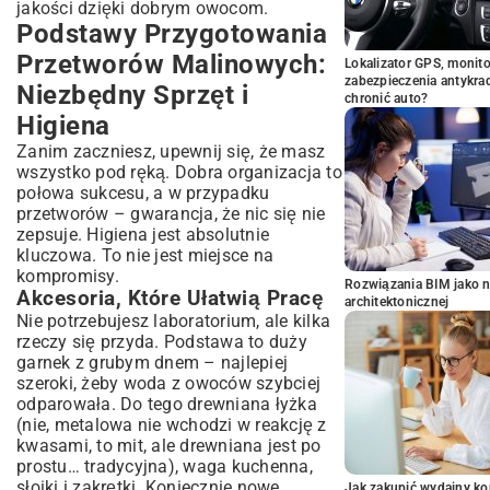
jakości dzięki dobrym owocom.
Podstawy Przygotowania
Przetworów Malinowych:
Lokalizator GPS, monito
zabezpieczenia antykra
Niezbędny Sprzęt i
chronić auto?
Higiena
Zanim zaczniesz, upewnij się, że masz
wszystko pod ręką. Dobra organizacja to
połowa sukcesu, a w przypadku
przetworów – gwarancja, że nic się nie
zepsuje. Higiena jest absolutnie
kluczowa. To nie jest miejsce na
kompromisy.
Rozwiązania BIM jako n
Akcesoria, Które Ułatwią Pracę
architektonicznej
Nie potrzebujesz laboratorium, ale kilka
rzeczy się przyda. Podstawa to duży
garnek z grubym dnem – najlepiej
szeroki, żeby woda z owoców szybciej
odparowała. Do tego drewniana łyżka
(nie, metalowa nie wchodzi w reakcję z
kwasami, to mit, ale drewniana jest po
prostu… tradycyjna), waga kuchenna,
słoiki i zakrętki. Koniecznie nowe
Jak zakupić wydajny ko