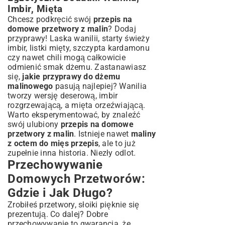
Imbir, Mięta
Chcesz podkręcić swój
przepis na
domowe przetwory z malin
? Dodaj
przyprawy! Laska wanilii, starty świeży
imbir, listki mięty, szczypta kardamonu
czy nawet chili mogą całkowicie
odmienić smak dżemu. Zastanawiasz
się,
jakie przyprawy do dżemu
malinowego
pasują najlepiej? Wanilia
tworzy wersję deserową, imbir
rozgrzewającą, a mięta orzeźwiającą.
Warto eksperymentować, by znaleźć
swój ulubiony
przepis na domowe
przetwory z malin
. Istnieje nawet
maliny
z octem do mięs przepis
, ale to już
zupełnie inna historia. Niezły odlot.
Przechowywanie
Domowych Przetworów:
Gdzie i Jak Długo?
Zrobiłeś przetwory, słoiki pięknie się
prezentują. Co dalej? Dobre
przechowywanie to gwarancja, że