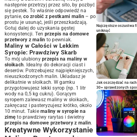
następnie przetrzyj przez sito, by pozbyć
się pestek. To właśnie odpowiedź na
pytanie,
co zrobić z pestkami malin
– po
prostu je usunąć, jeśli przeszkadzają.
Najczęstsze oszustwa f
Gotuj dalej do uzyskania gęstej
uniknąć
konsystencji. Ten
przepis na domowe
przetwory z malin
to pewniak.
Maliny w Całości w Lekkim
Syropie: Prawdziwy Skarb
To mój ulubiony
przepis na maliny w
słoikach
. Idealny do dekoracji ciast i
deserów. Potrzebujesz najpiękniejszych,
nieuszkodzonych malin. Układasz je
delikatnie w słoikach. W garnku
Jak oszczędzać na rac
przygotowujesz lekki syrop (np. 1 litr
30+ sprawdzonych sp
wody na 0,5 kg cukru). Gorącym
syropem zalewasz maliny w słoikach,
zakręcasz i pasteryzujesz krótko, około
10 minut. Takie
maliny w syropie na
zimę
to prawdziwy rarytas i świetny
przepis na domowe przetwory z malin
.
Kreatywne Wykorzystanie