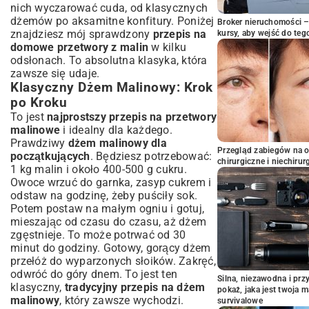
nich wyczarować cuda, od klasycznych
dżemów po aksamitne konfitury. Poniżej
Broker nieruchomości – 
znajdziesz mój sprawdzony
przepis na
kursy, aby wejść do teg
domowe przetwory z malin
w kilku
odsłonach. To absolutna klasyka, która
zawsze się udaje.
Klasyczny Dżem Malinowy: Krok
po Kroku
To jest
najprostszy przepis na przetwory
malinowe
i idealny dla każdego.
Prawdziwy
dżem malinowy dla
Przegląd zabiegów na 
początkujących
. Będziesz potrzebować:
chirurgiczne i niechirur
1 kg malin i około 400-500 g cukru.
Owoce wrzuć do garnka, zasyp cukrem i
odstaw na godzinę, żeby puściły sok.
Potem postaw na małym ogniu i gotuj,
mieszając od czasu do czasu, aż dżem
zgęstnieje. To może potrwać od 30
minut do godziny. Gotowy, gorący dżem
przełóż do wyparzonych słoików. Zakręć,
odwróć do góry dnem. To jest ten
Silna, niezawodna i pr
klasyczny,
tradycyjny przepis na dżem
pokaż, jaka jest twoja 
malinowy
, który zawsze wychodzi.
survivalowe