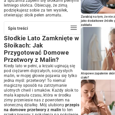
a spiżarnia zapełni się słoikami pełnymi
letniego słońca. Obiecuję, że zimą
podziękujesz sobie za ten wysiłek,
otwierając słoik pełen aromatu.
Zarabiaj na tym, że ni
jako dodatkowe źródło 
zakładu
Spis treści
Słodkie Lato Zamknięte w
Słodkie Lato Zamknięte w Słoikach: Jak
Przygotować Domowe Przetwory z
Słoikach: Jak
Malin?
Przygotować Domowe
Dlaczego Warto Robić Przetwory z Malin
Samodzielnie?
Przetwory z Malin?
Kiedy i Jak Wybierać Idealne Maliny?
Kiedy lato w pełni, a krzaki uginają się
Podstawy Przygotowania Przetworów
pod ciężarem dojrzałych, soczystych
Atopowe zapalenie skór
Malinowych: Niezbędny Sprzęt i Higiena
malin, w mojej głowie pojawia się tylko
ciało?
jedna myśl: przetwory! To niemal
Akcesoria, Które Ułatwią Pracę
magiczny sposób na zatrzymanie
Sekrety Pasteryzacji: Jak Zapewnić
ulotnych chwil i smaków. Każdy słoik to
Długotrwałą Świeżość?
mała kapsuła czasu, która w środku
Przepisy na Najpopularniejsze Przetwory
zimy przeniesie nas z powrotem na
z Malin
słoneczną działkę. Mój ulubiony
przepis
Klasyczny Dżem Malinowy: Krok po Kroku
na domowe przetwory z malin
to ten
Aromatyczna Konfitura Malinowa: Smak
przekazywany z pokolenia na pokolenie,