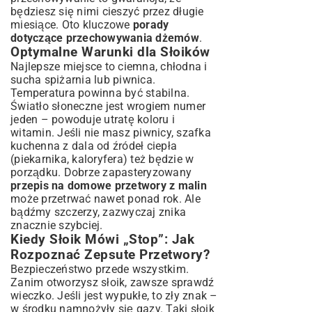
będziesz się nimi cieszyć przez długie
miesiące. Oto kluczowe
porady
dotyczące przechowywania dżemów
.
Optymalne Warunki dla Słoików
Najlepsze miejsce to ciemna, chłodna i
sucha spiżarnia lub piwnica.
Temperatura powinna być stabilna.
Światło słoneczne jest wrogiem numer
jeden – powoduje utratę koloru i
witamin. Jeśli nie masz piwnicy, szafka
kuchenna z dala od źródeł ciepła
(piekarnika, kaloryfera) też będzie w
porządku. Dobrze zapasteryzowany
przepis na domowe przetwory z malin
może przetrwać nawet ponad rok. Ale
bądźmy szczerzy, zazwyczaj znika
znacznie szybciej.
Kiedy Słoik Mówi „Stop”: Jak
Rozpoznać Zepsute Przetwory?
Bezpieczeństwo przede wszystkim.
Zanim otworzysz słoik, zawsze sprawdź
wieczko. Jeśli jest wypukłe, to zły znak –
w środku namnożyły się gazy. Taki słoik