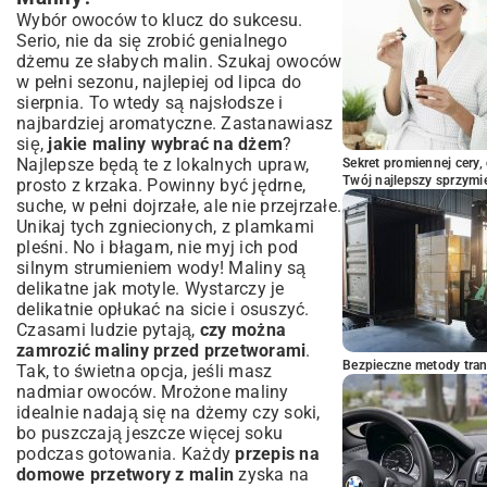
Wybór owoców to klucz do sukcesu.
Serio, nie da się zrobić genialnego
dżemu ze słabych malin. Szukaj owoców
w pełni sezonu, najlepiej od lipca do
sierpnia. To wtedy są najsłodsze i
najbardziej aromatyczne. Zastanawiasz
się,
jakie maliny wybrać na dżem
?
Najlepsze będą te z lokalnych upraw,
Sekret promiennej cery,
Twój najlepszy sprzymi
prosto z krzaka. Powinny być jędrne,
suche, w pełni dojrzałe, ale nie przejrzałe.
Unikaj tych zgniecionych, z plamkami
pleśni. No i błagam, nie myj ich pod
silnym strumieniem wody! Maliny są
delikatne jak motyle. Wystarczy je
delikatnie opłukać na sicie i osuszyć.
Czasami ludzie pytają,
czy można
zamrozić maliny przed przetworami
.
Bezpieczne metody trans
Tak, to świetna opcja, jeśli masz
nadmiar owoców. Mrożone maliny
idealnie nadają się na dżemy czy soki,
bo puszczają jeszcze więcej soku
podczas gotowania. Każdy
przepis na
domowe przetwory z malin
zyska na