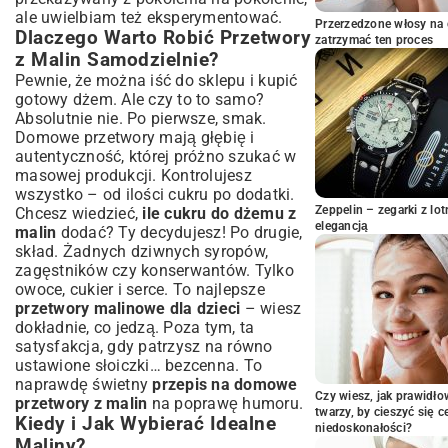
Babcinej Kuchni
ale uwielbiam też eksperymentować.
Przerzedzone włosy na 
Dlaczego Warto Robić Przetwory
Domowy Sok Malinowy: Wzmacniający
zatrzymać ten proces
Eliksir na Zimę
z Malin Samodzielnie?
Malinowy Syrop Idealny do Napojów i
Pewnie, że można iść do sklepu i kupić
Deserów
gotowy dżem. Ale czy to to samo?
Maliny w Całości w Lekkim Syropie:
Absolutnie nie. Po pierwsze, smak.
Prawdziwy Skarb
Domowe przetwory mają głębię i
autentyczność, której próżno szukać w
Kreatywne Wykorzystanie Malin w
masowej produkcji. Kontrolujesz
Przetworach: Nietypowe Połączenia
wszystko – od ilości cukru po dodatki.
Maliny z Innymi Owocami: Jagody,
Zeppelin – zegarki z l
Chcesz wiedzieć,
ile cukru do dżemu z
Porzeczki, Jabłka
elegancją
malin
dodać? Ty decydujesz! Po drugie,
Egzotyczne Dodatki: Wanilia, Imbir, Mięta
skład. Żadnych dziwnych syropów,
Przechowywanie Domowych
zagęstników czy konserwantów. Tylko
Przetworów: Gdzie i Jak Długo?
owoce, cukier i serce. To najlepsze
Optymalne Warunki dla Słoików
przetwory malinowe dla dzieci
– wiesz
dokładnie, co jedzą. Poza tym, ta
Kiedy Słoik Mówi „Stop”: Jak Rozpoznać
satysfakcja, gdy patrzysz na równo
Zepsute Przetwory?
ustawione słoiczki… bezcenna. To
Podsumowanie: Smak Lata na
naprawdę świetny
przepis na domowe
Wyciągnięcie Ręki
Czy wiesz, jak prawidł
przetwory z malin
na poprawę humoru.
twarzy, by cieszyć się 
Kiedy i Jak Wybierać Idealne
niedoskonałości?
Maliny?