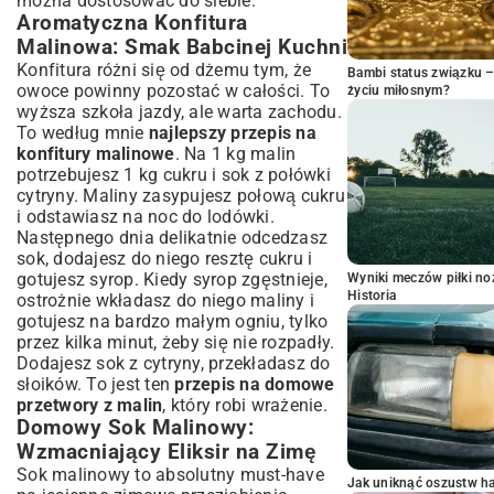
można dostosować do siebie.
Aromatyczna Konfitura
Malinowa: Smak Babcinej Kuchni
Konfitura różni się od dżemu tym, że
Bambi status związku 
owoce powinny pozostać w całości. To
życiu miłosnym?
wyższa szkoła jazdy, ale warta zachodu.
To według mnie
najlepszy przepis na
konfitury malinowe
. Na 1 kg malin
potrzebujesz 1 kg cukru i sok z połówki
cytryny. Maliny zasypujesz połową cukru
i odstawiasz na noc do lodówki.
Następnego dnia delikatnie odcedzasz
sok, dodajesz do niego resztę cukru i
gotujesz syrop. Kiedy syrop zgęstnieje,
Wyniki meczów piłki noż
Historia
ostrożnie wkładasz do niego maliny i
gotujesz na bardzo małym ogniu, tylko
przez kilka minut, żeby się nie rozpadły.
Dodajesz sok z cytryny, przekładasz do
słoików. To jest ten
przepis na domowe
przetwory z malin
, który robi wrażenie.
Domowy Sok Malinowy:
Wzmacniający Eliksir na Zimę
Sok malinowy to absolutny must-have
Jak uniknąć oszustw h