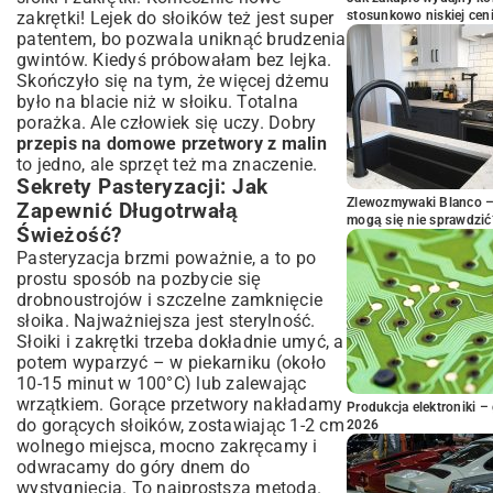
zakrętki! Lejek do słoików też jest super
stosunkowo niskiej cen
patentem, bo pozwala uniknąć brudzenia
gwintów. Kiedyś próbowałam bez lejka.
Skończyło się na tym, że więcej dżemu
było na blacie niż w słoiku. Totalna
porażka. Ale człowiek się uczy. Dobry
przepis na domowe przetwory z malin
to jedno, ale sprzęt też ma znaczenie.
Sekrety Pasteryzacji: Jak
Zlewozmywaki Blanco – 
Zapewnić Długotrwałą
mogą się nie sprawdzić
Świeżość?
Pasteryzacja brzmi poważnie, a to po
prostu sposób na pozbycie się
drobnoustrojów i szczelne zamknięcie
słoika. Najważniejsza jest sterylność.
Słoiki i zakrętki trzeba dokładnie umyć, a
potem wyparzyć – w piekarniku (około
10-15 minut w 100°C) lub zalewając
wrzątkiem. Gorące przetwory nakładamy
Produkcja elektroniki – 
do gorących słoików, zostawiając 1-2 cm
2026
wolnego miejsca, mocno zakręcamy i
odwracamy do góry dnem do
wystygnięcia. To najprostsza metoda.