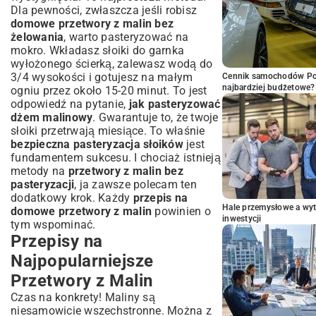
Dla pewności, zwłaszcza jeśli robisz
domowe przetwory z malin bez
żelowania
, warto pasteryzować na
mokro. Wkładasz słoiki do garnka
wyłożonego ścierką, zalewasz wodą do
3/4 wysokości i gotujesz na małym
Cennik samochodów Por
najbardziej budżetowe?
ogniu przez około 15-20 minut. To jest
odpowiedź na pytanie,
jak pasteryzować
dżem malinowy
. Gwarantuje to, że twoje
słoiki przetrwają miesiące. To właśnie
bezpieczna pasteryzacja słoików
jest
fundamentem sukcesu. I chociaż istnieją
metody na
przetwory z malin bez
pasteryzacji
, ja zawsze polecam ten
dodatkowy krok. Każdy
przepis na
Hale przemysłowe a wyt
domowe przetwory z malin
powinien o
inwestycji
tym wspominać.
Przepisy na
Najpopularniejsze
Przetwory z Malin
Czas na konkrety! Maliny są
niesamowicie wszechstronne. Można z