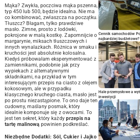
Mąka? Zwykła, poczciwa mąka pszenna,
typ 450 lub 500, będzie idealna. Nie ma
co kombinować, zwłaszcza na początku.
Tłuszcz? Błagam, tylko prawdziwe
masło. Zimne, prosto z lodówki,
Cennik samochodów Por
pokrojone w małą kostkę. Zapomnijcie o
najbardziej budżetowe?
margarynie, miksach tłuszczowych i
innych wynalazkach. Różnica w smaku i
kruchości jest absolutnie kolosalna.
Kiedyś próbowałam eksperymentować z
zamiennikami, podobnie jak przy
wypiekach z alternatywnymi
składnikami, na przykład w tym
interesującym
przepis na ciasto z olejem
kokosowym
, ale w przypadku
Hale przemysłowe a wyt
klasycznego kruchego ciasta, masło jest
inwestycji
po prostu niezastąpione. To ono daje ten
cudowny, maślany posmak, który
idealnie komponuje się z owocami. To
jest ten sekret, który każdy
przepis na
tartę malinową
powinien podkreślać.
Niezbędne Dodatki: Sól, Cukier i Jajko