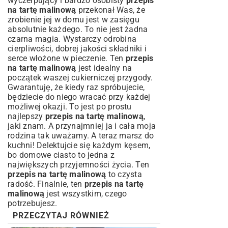
wyczerpujący i bardzo osobisty
przepis
na tartę malinową
przekonał Was, że
zrobienie jej w domu jest w zasięgu
absolutnie każdego. To nie jest żadna
czarna magia. Wystarczy odrobina
cierpliwości, dobrej jakości składniki i
serce włożone w pieczenie. Ten
przepis
na tartę malinową
jest idealny na
początek waszej cukierniczej przygody.
Gwarantuję, że kiedy raz spróbujecie,
będziecie do niego wracać przy każdej
możliwej okazji. To jest po prostu
najlepszy
przepis na tartę malinową
,
jaki znam. A przynajmniej ja i cała moja
rodzina tak uważamy. A teraz marsz do
kuchni! Delektujcie się każdym kęsem,
bo domowe ciasto to jedna z
największych przyjemności życia. Ten
przepis na tartę malinową
to czysta
radość. Finalnie, ten
przepis na tartę
malinową
jest wszystkim, czego
potrzebujesz.
PRZECZYTAJ RÓWNIEŻ