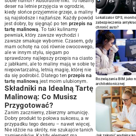
sobie humor? Absolutnie nikt. To idealny
deser na letnie przyjęcia w ogrodzie,
kiedy słońce przyjemnie grzeje, a maliny
są najsłodsze i najtańsze. Każdy powód
Lokalizator GPS, monito
zabezpieczenia antykra
jest dobry, by sięgnąć po ten
przepis na
chronić auto?
tartę malinową
. To taki kulinarny
pewniak, który zawsze wychodzi i
zawsze smakuje wybornie. Czasem, gdy
mam ochotę na coś równie owocowego,
ale w innym stylu, sięgam po
sprawdzony
najlepszy przepis na ciasto
z jabłkami
, ale to maliny mają w sobie tę
niepowtarzalną, letnią magię, której nie
da się podrobić. Dlatego ten
przepis na
Rozwiązania BIM jako n
tartę malinową
jest moim ulubionym.
architektonicznej
Składniki na Idealną Tartę
Malinową: Co Musisz
Przygotować?
Zanim zaczniemy, zbierzmy amunicję.
Dobry produkt to połowa sukcesu, a w
przypadku tego deseru – nawet więcej.
Nie idźcie na skróty, nie szukajcie tanich
zamienników. Każdy element ma
Jak zakupić wydajny ko