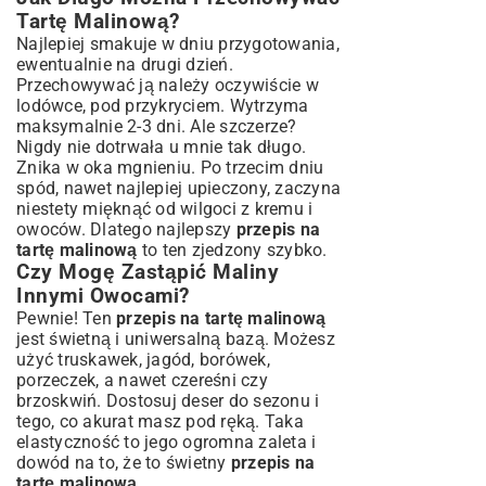
Tartę Malinową?
Najlepiej smakuje w dniu przygotowania,
ewentualnie na drugi dzień.
Przechowywać ją należy oczywiście w
lodówce, pod przykryciem. Wytrzyma
maksymalnie 2-3 dni. Ale szczerze?
Nigdy nie dotrwała u mnie tak długo.
Znika w oka mgnieniu. Po trzecim dniu
spód, nawet najlepiej upieczony, zaczyna
niestety mięknąć od wilgoci z kremu i
owoców. Dlatego najlepszy
przepis na
tartę malinową
to ten zjedzony szybko.
Czy Mogę Zastąpić Maliny
Innymi Owocami?
Pewnie! Ten
przepis na tartę malinową
jest świetną i uniwersalną bazą. Możesz
użyć truskawek, jagód, borówek,
porzeczek, a nawet czereśni czy
brzoskwiń. Dostosuj deser do sezonu i
tego, co akurat masz pod ręką. Taka
elastyczność to jego ogromna zaleta i
dowód na to, że to świetny
przepis na
tartę malinową
.