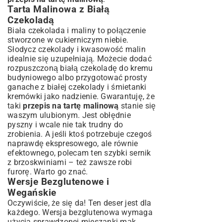
Tarta Malinowa z Białą
Czekoladą
Biała czekolada i maliny to połączenie
stworzone w cukierniczym niebie.
Słodycz czekolady i kwasowość malin
idealnie się uzupełniają. Możecie dodać
rozpuszczoną białą czekoladę do kremu
budyniowego albo przygotować prosty
ganache z białej czekolady i śmietanki
kremówki jako nadzienie. Gwarantuję, że
taki
przepis na tartę malinową
stanie się
waszym ulubionym. Jest obłędnie
pyszny i wcale nie tak trudny do
zrobienia. A jeśli ktoś potrzebuje czegoś
naprawdę ekspresowego, ale równie
efektownego, polecam ten
szybki sernik
z brzoskwiniami
– też zawsze robi
furorę. Warto go znać.
Wersje Bezglutenowe i
Wegańskie
Oczywiście, że się da! Ten deser jest dla
każdego. Wersja bezglutenowa wymaga
użycia sprawdzonej mieszanki mąk