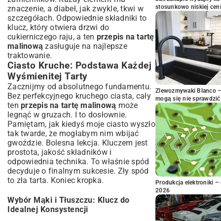
stosunkowo niskiej cen
znaczenie, a diabeł, jak zwykle, tkwi w
szczegółach. Odpowiednie składniki to
klucz, który otwiera drzwi do
cukierniczego raju, a ten
przepis na tartę
malinową
zasługuje na najlepsze
traktowanie.
Ciasto Kruche: Podstawa Każdej
Wyśmienitej Tarty
Zacznijmy od absolutnego fundamentu.
Zlewozmywaki Blanco – 
Bez perfekcyjnego kruchego ciasta, cały
mogą się nie sprawdzić
ten
przepis na tartę malinową
może
legnąć w gruzach. I to dosłownie.
Pamiętam, jak kiedyś moje ciasto wyszło
tak twarde, że mogłabym nim wbijać
gwoździe. Bolesna lekcja. Kluczem jest
prostota, jakość składników i
odpowiednia technika. To właśnie spód
decyduje o finalnym sukcesie. Zły spód
to zła tarta. Koniec kropka.
Produkcja elektroniki – 
2026
Wybór Mąki i Tłuszczu: Klucz do
Idealnej Konsystencji