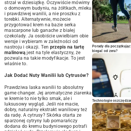
strzał w dziesiątkę. Oczywiście mówimy
o domowym budyniu, na żółtkach, mleku
i prawdziwej wanilii, a nie proszku z
torebki. Alternatywnie, możecie
przygotować krem na bazie serka
mascarpone lub ganache z białej
czekolady. Ja osobiście uwielbiam obie
wersje i wybieram w zależności od
Porady dla początkując
nastroju i okazji. Ten
przepis na tartę
biegać od zera?
malinową
jest na tyle elastyczny, że
pozwala na takie modyfikacje. To jest
właśnie to.
Jak Dodać Nuty Wanilii lub Cytrusów?
Prawdziwa laska wanilii to absolutny
game changer. Jej aromatyczne ziarenka
w kremie to nie tylko smak, ale i
Technologie oszczędzan
luksusowy wygląd. Jeśli nie macie,
dobry, naturalny ekstrakt waniliowy też
da radę. A cytrusy? Skórka otarta ze
sparzonej cytryny lub pomarańczy
dodana do kremu budyniowego potrafi