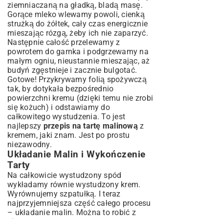
ziemniaczaną na gładką, bladą masę.
Gorące mleko wlewamy powoli, cienką
strużką do żółtek, cały czas energicznie
mieszając rózgą, żeby ich nie zaparzyć.
Następnie całość przelewamy z
powrotem do garnka i podgrzewamy na
małym ogniu, nieustannie mieszając, aż
budyń zgęstnieje i zacznie bulgotać.
Gotowe! Przykrywamy folią spożywczą
tak, by dotykała bezpośrednio
powierzchni kremu (dzięki temu nie zrobi
się kożuch) i odstawiamy do
całkowitego wystudzenia. To jest
najlepszy
przepis na tartę malinową
z
kremem, jaki znam. Jest po prostu
niezawodny.
Układanie Malin i Wykończenie
Tarty
Na całkowicie wystudzony spód
wykładamy równie wystudzony krem.
Wyrównujemy szpatułką. I teraz
najprzyjemniejsza część całego procesu
– układanie malin. Można to robić z