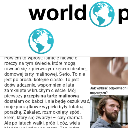
MARIUSZ ŁAMAGA
04.10.2025
SPORT
POPULARNE A
Przepis na Tartę Malinową
– Jak Zrobić Idealny
Deser w Domu?
Powiem to wprost: istnieje niewiele
rzeczy na tym świecie, które mogą
równać się z pierwszym kęsem idealnej,
domowej tarty malinowej. Serio. To nie
jest po prostu kolejne ciasto. To jest
doświadczenie, wspomnienie lata
Jak wybrać odpowiedni 
zamknięte w kruchym cieście. Mój
mężczyzn?
pierwszy
przepis na tartę malinową
dostałam od babci i, nie będę oszukiwać,
moje początkowe wypieki były totalną
porażką. Zakalec, rozmoknięty spód,
krem, który się zwarzył – cały dramat.
Ale po latach walki, prób i, cóż, wielu