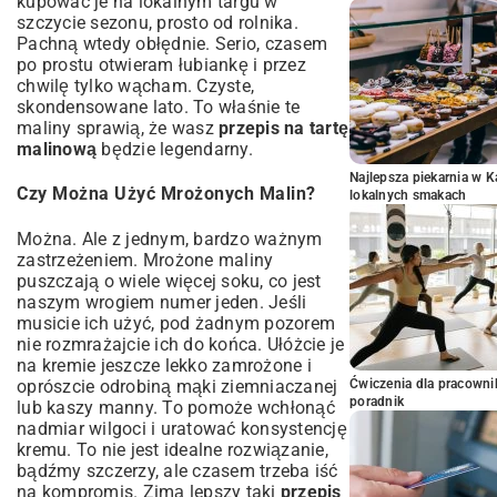
kupować je na lokalnym targu w
szczycie sezonu, prosto od rolnika.
Pachną wtedy obłędnie. Serio, czasem
po prostu otwieram łubiankę i przez
chwilę tylko wącham. Czyste,
skondensowane lato. To właśnie te
maliny sprawią, że wasz
przepis na tartę
malinową
będzie legendarny.
Najlepsza piekarnia w 
Czy Można Użyć Mrożonych Malin?
lokalnych smakach
Można. Ale z jednym, bardzo ważnym
zastrzeżeniem. Mrożone maliny
puszczają o wiele więcej soku, co jest
naszym wrogiem numer jeden. Jeśli
musicie ich użyć, pod żadnym pozorem
nie rozmrażajcie ich do końca. Ułóżcie je
na kremie jeszcze lekko zamrożone i
oprószcie odrobiną mąki ziemniaczanej
Ćwiczenia dla pracown
poradnik
lub kaszy manny. To pomoże wchłonąć
nadmiar wilgoci i uratować konsystencję
kremu. To nie jest idealne rozwiązanie,
bądźmy szczerzy, ale czasem trzeba iść
na kompromis. Zimą lepszy taki
przepis