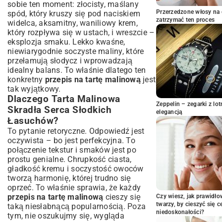
sobie ten moment: złocisty, maślany
Wyśmienitej Tarty
Przerzedzone włosy na 
spód, który kruszy się pod naciskiem
Krem Budyniowy lub Czekoladowy:
zatrzymać ten proces
widelca, aksamitny, waniliowy krem,
Aksamitne Nadzienie
który rozpływa się w ustach, i wreszcie –
Świeże Maliny: Serce i Dusza Deseru
eksplozja smaku. Lekko kwaśne,
Krok po Kroku: Jak Zrobić Perfekcyjną
niewiarygodnie soczyste maliny, które
Tartę Malinową?
przełamują słodycz i wprowadzają
idealny balans. To właśnie dlatego ten
Przygotowanie Ciasta Kruchego: Sekrety
konkretny
przepis na tartę malinową
jest
Idealnego Spodu
tak wyjątkowy.
Przygotowanie Nadzienia: Krem
Dlaczego Tarta Malinowa
Budyniowy krok po kroku
Zeppelin – zegarki z l
Skradła Serca Słodkich
Układanie Malin i Wykończenie Tarty
elegancją
Łasuchów?
Wariacje na Temat Tarty Malinowej:
To pytanie retoryczne. Odpowiedź jest
Odkryj Nowe Smaki
oczywista – bo jest perfekcyjna. To
Tarta Malinowa z Bezową Pianką
połączenie tekstur i smaków jest po
Tarta Malinowa z Białą Czekoladą
prostu genialne. Chrupkość ciasta,
Wersje Bezglutenowe i Wegańskie
gładkość kremu i soczystość owoców
tworzą harmonię, której trudno się
Często Zadawane Pytania: Twoje
oprzeć. To właśnie sprawia, że każdy
Wątpliwości Rozwiane
przepis na tartę malinową
cieszy się
Czy wiesz, jak prawidł
Jak Długo Można Przechowywać Tartę
twarzy, by cieszyć się 
taką niesłabnącą popularnością. Poza
Malinową?
niedoskonałości?
tym, nie oszukujmy się, wygląda
Czy Mogę Zastąpić Maliny Innymi