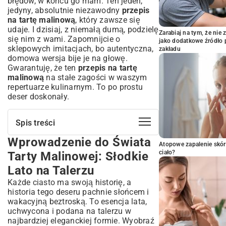
błędów, w końcu go mam. Ten jeden,
jedyny, absolutnie niezawodny
przepis
na tartę malinową
, który zawsze się
udaje. I dzisiaj, z niemałą dumą, podzielę
Zarabiaj na tym, że ni
się nim z wami. Zapomnijcie o
jako dodatkowe źródło 
sklepowych imitacjach, bo autentyczna,
zakładu
domowa wersja bije je na głowę.
Gwarantuję, że ten
przepis na tartę
malinową
na stałe zagości w waszym
repertuarze kulinarnym. To po prostu
deser doskonały.
Spis treści
Wprowadzenie do Świata
Wprowadzenie do Świata Tarty
Atopowe zapalenie skór
Malinowej: Słodkie Lato na Talerzu
ciało?
Tarty Malinowej: Słodkie
Dlaczego Tarta Malinowa Skradła Serca
Lato na Talerzu
Słodkich Łasuchów?
Każde ciasto ma swoją historię, a
Kiedy Najlepiej Serwować Ten Wyjątkowy
Deser?
historia tego deseru pachnie słońcem i
wakacyjną beztroską. To esencja lata,
Składniki na Idealną Tartę Malinową: Co
uchwycona i podana na talerzu w
Musisz Przygotować?
najbardziej eleganckiej formie. Wyobraź
Ciasto Kruche: Podstawa Każdej