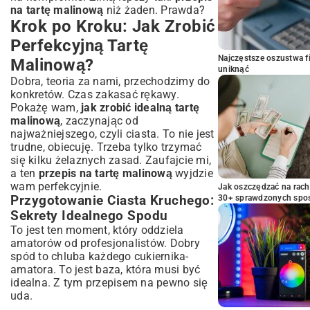
na tartę malinową
niż żaden. Prawda?
Krok po Kroku: Jak Zrobić
Perfekcyjną Tartę
Najczęstsze oszustwa f
Malinową?
uniknąć
Dobra, teoria za nami, przechodzimy do
konkretów. Czas zakasać rękawy.
Pokażę wam,
jak zrobić idealną tartę
malinową
, zaczynając od
najważniejszego, czyli ciasta. To nie jest
trudne, obiecuję. Trzeba tylko trzymać
się kilku żelaznych zasad. Zaufajcie mi,
a ten
przepis na tartę malinową
wyjdzie
wam perfekcyjnie.
Jak oszczędzać na rac
Przygotowanie Ciasta Kruchego:
30+ sprawdzonych sp
Sekrety Idealnego Spodu
To jest ten moment, który oddziela
amatorów od profesjonalistów. Dobry
spód to chluba każdego cukiernika-
amatora. To jest baza, która musi być
idealna. Z tym przepisem na pewno się
uda.