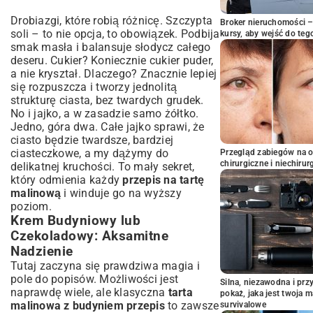
Drobiazgi, które robią różnicę. Szczypta
Broker nieruchomości – 
soli – to nie opcja, to obowiązek. Podbija
kursy, aby wejść do teg
smak masła i balansuje słodycz całego
deseru. Cukier? Koniecznie cukier puder,
a nie kryształ. Dlaczego? Znacznie lepiej
się rozpuszcza i tworzy jednolitą
strukturę ciasta, bez twardych grudek.
No i jajko, a w zasadzie samo żółtko.
Jedno, góra dwa. Całe jajko sprawi, że
ciasto będzie twardsze, bardziej
ciasteczkowe, a my dążymy do
Przegląd zabiegów na 
chirurgiczne i niechirur
delikatnej kruchości. To mały sekret,
który odmienia każdy
przepis na tartę
malinową
i winduje go na wyższy
poziom.
Krem Budyniowy lub
Czekoladowy: Aksamitne
Nadzienie
Tutaj zaczyna się prawdziwa magia i
pole do popisów. Możliwości jest
Silna, niezawodna i pr
naprawdę wiele, ale klasyczna
tarta
pokaż, jaka jest twoja 
malinowa z budyniem przepis
to zawsze
survivalowe