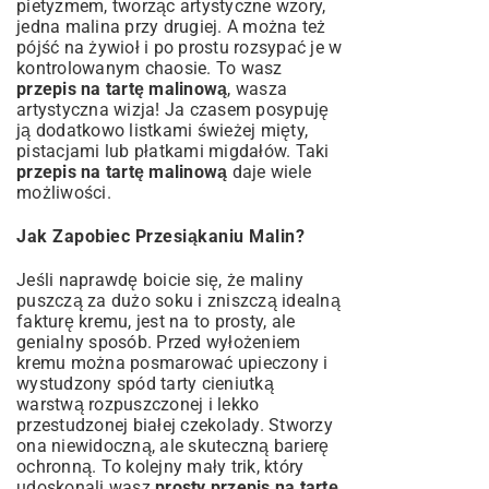
pietyzmem, tworząc artystyczne wzory,
jedna malina przy drugiej. A można też
pójść na żywioł i po prostu rozsypać je w
kontrolowanym chaosie. To wasz
przepis na tartę malinową
, wasza
artystyczna wizja! Ja czasem posypuję
ją dodatkowo listkami świeżej mięty,
pistacjami lub płatkami migdałów. Taki
przepis na tartę malinową
daje wiele
możliwości.
Jak Zapobiec Przesiąkaniu Malin?
Jeśli naprawdę boicie się, że maliny
puszczą za dużo soku i zniszczą idealną
fakturę kremu, jest na to prosty, ale
genialny sposób. Przed wyłożeniem
kremu można posmarować upieczony i
wystudzony spód tarty cieniutką
warstwą rozpuszczonej i lekko
przestudzonej białej czekolady. Stworzy
ona niewidoczną, ale skuteczną barierę
ochronną. To kolejny mały trik, który
udoskonali wasz
prosty przepis na tartę