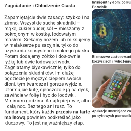
Inteligentny dom: co k
Zagniatanie i Chłodzenie Ciasta
Poradnik
Zapamiętajcie dwie zasady: szybko i na
zimno. Wszystkie suche składniki –
mąkę, cukier puder, sól – mieszamy z
pokrojonym w kostkę, lodowatym
masłem. Siekamy nożem lub miksujemy
w malakserze pulsacyjnie, tylko do
uzyskania konsystencji mokrego piasku.
Potem dodajemy żółtko i dosłownie
Biznesowe zastosowani
łyżkę lub dwie lodowatej wody.
korzyściach i wdrożeni
Zagniatamy błyskawicznie, tylko do
połączenia składników. Im dłużej
będziecie je męczyć ciepłem swoich
dłoni, tym twardsze i gorsze wyjdzie.
Uformujcie kulę, spłaszczcie ją na dysk,
zawińcie w folię i hyc do lodówki.
Minimum godzina. A najlepiej dwie, albo
i całą noc. Bez tego ani rusz. To
Aplikacje ułatwiające c
fundament, który każdy
przepis na tartę
po cyfrowych pomocni
malinową
powinien podkreślać jako
kluczowy. To jest najważniejszy etap.