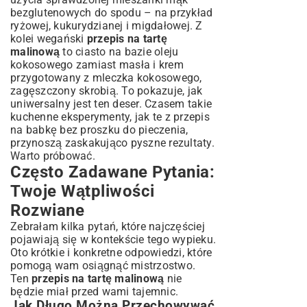
bezglutenowych do spodu – na przykład
ryżowej, kukurydzianej i migdałowej. Z
kolei wegański
przepis na tartę
malinową
to ciasto na bazie oleju
kokosowego zamiast masła i krem
przygotowany z mleczka kokosowego,
zagęszczony skrobią. To pokazuje, jak
uniwersalny jest ten deser. Czasem takie
kuchenne eksperymenty, jak te z
przepis
na babkę bez proszku do pieczenia
,
przynoszą zaskakująco pyszne rezultaty.
Warto próbować.
Często Zadawane Pytania:
Twoje Wątpliwości
Rozwiane
Zebrałam kilka pytań, które najczęściej
pojawiają się w kontekście tego wypieku.
Oto krótkie i konkretne odpowiedzi, które
pomogą wam osiągnąć mistrzostwo.
Ten
przepis na tartę malinową
nie
będzie miał przed wami tajemnic.
Jak Długo Można Przechowywać