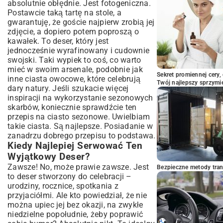
absolutnie obłędnie. Jest fotogeniczna.
Owocami?
Postawcie taką tartę na stole, a
Jak Zapobiec Rozmoczeniu Spodu Tarty?
gwarantuję, że goście najpierw zrobią jej
Podsumowanie: Delektuj się Domową
zdjęcie, a dopiero potem poproszą o
Tartą Malinową!
kawałek. To deser, który jest
jednocześnie wyrafinowany i cudownie
swojski. Taki wypiek to coś, co warto
mieć w swoim arsenale, podobnie jak
Sekret promiennej cery,
inne ciasta owocowe, które celebrują
Twój najlepszy sprzymi
dary natury. Jeśli szukacie więcej
inspiracji na wykorzystanie sezonowych
skarbów, koniecznie sprawdźcie ten
przepis na ciasto sezonowe
. Uwielbiam
takie ciasta. Są najlepsze. Posiadanie w
zanadrzu dobrego przepisu to podstawa.
Kiedy Najlepiej Serwować Ten
Wyjątkowy Deser?
Zawsze! No, może prawie zawsze. Jest
Bezpieczne metody trans
to deser stworzony do celebracji –
urodziny, rocznice, spotkania z
przyjaciółmi. Ale kto powiedział, że nie
można upiec jej bez okazji, na zwykłe
niedzielne popołudnie, żeby poprawić