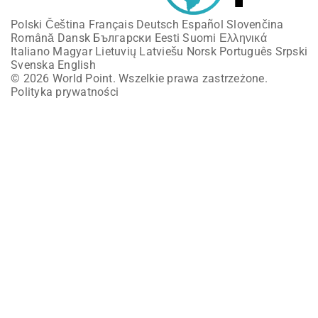
Polski
Čeština
Français
Deutsch
Español
Slovenčina
Română
Dansk
Български
Eesti
Suomi
Ελληνικά
Italiano
Magyar
Lietuvių
Latviešu
Norsk
Português
Srpski
Svenska
English
© 2026 World Point. Wszelkie prawa zastrzeżone.
Polityka prywatności