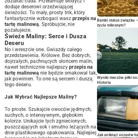
zdziałać cuda. Przełamuje słodycz i
dodaje deserowi orzeźwiającej
świeżości. To mały, prosty trik, który
fantastycznie wzbogaci wasz
przepis na
Bambi status związku 
tartę malinową
. Spróbujcie, nie
życiu miłosnym?
pożałujecie.
Świeże Maliny: Serce i Dusza
Deseru
No i wreszcie one. Gwiazdy całego
przedstawienia. Królowe. Bez dobrych,
dojrzałych, pachnących słońcem malin,
nawet technicznie najlepszy
przepis na
tartę malinową
nie będzie smakował tak,
Wyniki meczów piłki noż
jak powinien. To one są sercem i duszą
Historia
tego deseru.
Jak Wybrać Najlepsze Maliny?
To proste. Szukajcie owoców jędrnych,
suchych, o intensywnym, głębokim
kolorze. Unikajcie tych zgniecionych,
puszczających sok i smutno leżących na
dnie plastikowego opakowania. Najlepiej
Jak uniknąć oszustw h