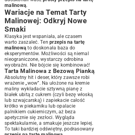
malinową
.
Wariacje na Temat Tarty
Malinowej: Odkryj Nowe
Smaki
Klasyka jest wspaniała, ale czasem
warto zaszaleć. Ten
przepis na tartę
malinową
to doskonała baza do
eksperymentów. Możliwości są niemal
nieograniczone, wystarczy odrobina
wyobraźni. Nie bójcie się kombinować!
Tarta Malinowa z Bezową Pianką
Absolutny hit i deser, który zawsze robi
wrażenie „wow”. Na ułożone na kremie
maliny wykładacie sztywną pianę z
białek ubitą z cukrem (czyli bezę włoską
lub szwajcarską) i zapiekacie całość
krótko w piekarniku lub opalacie
palnikiem cukierniczym, aż beza
apetycznie się zezłoci. Wygląda
spektakularnie, a smakuje jeszcze lepiej.
To taki bardziej odświętny, podrasowany
przepis na tartę malinową
.