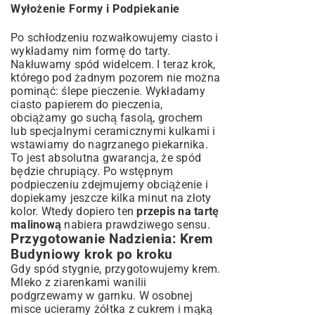
Wyłożenie Formy i Podpiekanie
Po schłodzeniu rozwałkowujemy ciasto i
wykładamy nim formę do tarty.
Nakłuwamy spód widelcem. I teraz krok,
którego pod żadnym pozorem nie można
pominąć: ślepe pieczenie. Wykładamy
ciasto papierem do pieczenia,
obciążamy go suchą fasolą, grochem
lub specjalnymi ceramicznymi kulkami i
wstawiamy do nagrzanego piekarnika.
To jest absolutna gwarancja, że spód
będzie chrupiący. Po wstępnym
podpieczeniu zdejmujemy obciążenie i
dopiekamy jeszcze kilka minut na złoty
kolor. Wtedy dopiero ten
przepis na tartę
malinową
nabiera prawdziwego sensu.
Przygotowanie Nadzienia: Krem
Budyniowy krok po kroku
Gdy spód stygnie, przygotowujemy krem.
Mleko z ziarenkami wanilii
podgrzewamy w garnku. W osobnej
misce ucieramy żółtka z cukrem i mąką