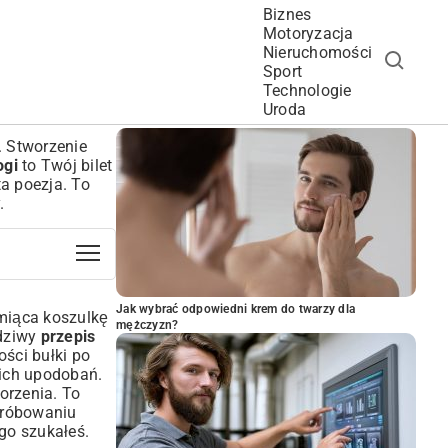
Biznes
Motoryzacja
Nieruchomości
Sport
Technologie
POPULARNE ARTYKUŁY
Uroda
. Stworzenie
ogi
to Twój bilet
ta poezja. To
.
Jak wybrać odpowiedni krem do twarzy dla
amiąca koszulkę
mężczyzn?
wdziwy
przepis
ości bułki po
oich upodobań.
orzenia. To
spróbowaniu
ego szukałeś.