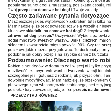
meksykańskiej z guacamole, salsą i kolendrą. A może d
popularne są hot dogi z musztardą, posiekaną cebulą, r
Twój
przepis na domowe hot dogi
i Twoje zasady.
Często zadawane pytania dotycząc
Masz jeszcze jakieś wątpliwości? Zebrałem tutaj kilka n
Mam nadzieję, że te odpowiedzi rozwieją wszelkie niepe
kluczowe
składniki na domowe hot dogi
? Zdecydowanie 
zdrowe hot dogi przepis
? Oczywiście! Wybierz parówki z 
dodaj mnóstwo świeżych warzyw. Unikaj ciężkich, majo
składem i zawartością mięsa powyżej 90%. Czy ten
prze
posiłków, jakie można przygotować. To doskonały pomys
podobnie jak dobry
przepis na szybkie danie z kurczaka
.
Podsumowanie: Dlaczego warto robi
Robienie hot dogów w domu to coś więcej niż tylko przyg
możliwość eksperymentowania i tworzenia wersji idealn
szczególnie jeśli gotujesz z rodziną lub przyjaciółmi. Te
dowolnie modyfikować. Mam nadzieję, że przekonałem Cię
pierwszego kęsa własnoręcznie zrobionego, perfekcyjnego
posiłek, który zawsze się udaje. Ten
przepis na domowe 
PRZECZYTAJ RÓWNIEŻ