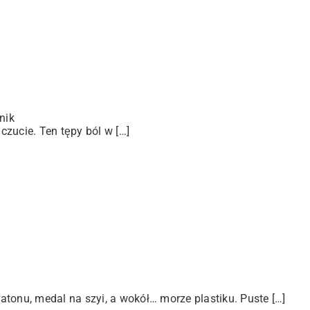
nik
zucie. Ten tępy ból w […]
tonu, medal na szyi, a wokół… morze plastiku. Puste […]