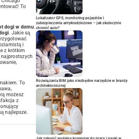
W Chicago
entować! To
Lokalizator GPS, monitoring pojazdów i
zabezpieczenia antykradzieżowe – jak skutecznie
hot dogi w domu
.
chronić auto?
dogi
. Jakie są
 przygotować
ziarnistą i
Te z krótkim
z najprostszych
towanie,
Rozwiązania BIM jako niezbędne narzędzie w branży
smakiem. To
architektonicznej
bawa,
tórą możesz
fakcja z
jonujący
ą najlepsze.
Jak zakupić wydajny komputer do pracy i nauki w