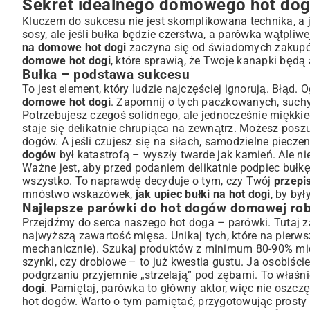
Sekret idealnego domowego hot doga:
Składanie i serwowanie: Sztuka perfekcji
Kluczem do sukcesu nie jest skomplikowana technika, a 
Wariacje na temat hot doga: Odkryj nowe smaki
sosy, ale jeśli bułka będzie czerstwa, a parówka wątpli
Hot dogi z grilla vs. gotowane
na domowe hot dogi
zaczyna się od świadomych zakupów
Wege hot dogi – pyszna alternatywa
domowe hot dogi
, które sprawią, że Twoje kanapki będą
Inspiracje ze świata: Nietypowe dodatki
Bułka – podstawa sukcesu
Często zadawane pytania dotyczące domowych hot do
To jest element, który ludzie najczęściej ignorują. Błąd
domowe hot dogi
. Zapomnij o tych paczkowanych, suchy
Podsumowanie: Dlaczego warto robić hot dogi w domu?
Potrzebujesz czegoś solidnego, ale jednocześnie miękkie
staje się delikatnie chrupiąca na zewnątrz. Możesz posz
dogów. A jeśli czujesz się na siłach, samodzielne piecz
dogów
był katastrofą – wyszły twarde jak kamień. Ale n
Ważne jest, aby przed podaniem delikatnie podpiec bułkę 
wszystko. To naprawdę decyduje o tym, czy Twój
przepi
mnóstwo wskazówek,
jak upiec bułki na hot dogi
, by był
Najlepsze parówki do hot dogów domowej ro
Przejdźmy do serca naszego hot doga – parówki. Tutaj za
najwyższą zawartość mięsa. Unikaj tych, które na pier
mechanicznie). Szukaj produktów z minimum 80-90% mię
szynki, czy drobiowe – to już kwestia gustu. Ja osobiś
podgrzaniu przyjemnie „strzelają” pod zębami. To właś
dogi
. Pamiętaj, parówka to główny aktor, więc nie oszczę
hot dogów. Warto o tym pamiętać, przygotowując
prosty