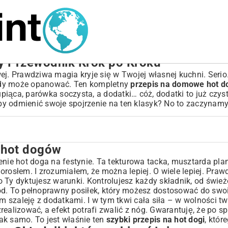
y Przewodnik Krok po Kroku
ej. Prawdziwa magia kryje się w Twojej własnej kuchni. Serio
każdy może opanować. Ten kompletny
przepis na domowe hot d
upiąca, parówka soczysta, a dodatki… cóż, dodatki to już czys
 by odmienić swoje spojrzenie na ten klasyk? No to zaczynamy
 hot dogów
bią różnicę
enie hot doga na festynie. Ta tekturowa tacka, musztarda pl
orosłem. I zrozumiałem, że można lepiej. O wiele lepiej. Pra
 Ty dyktujesz warunki. Kontrolujesz każdy składnik, od śwież
ood. To pełnoprawny posiłek, który możesz dostosować do sw
szaleję z dodatkami. I w tym tkwi cała siła – w wolności tw
zrealizować, a efekt potrafi zwalić z nóg. Gwarantuję, że po 
ak samo. To jest właśnie ten
szybki przepis na hot dogi
, któr