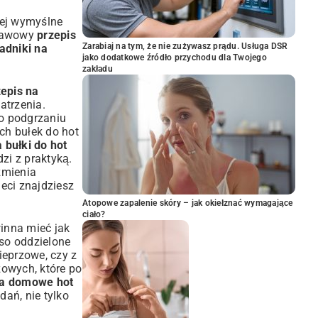
iej wymyślne
stawowy
przepis
Zarabiaj na tym, że nie zużywasz prądu. Usługa DSR
adniki na
jako dodatkowe źródło przychodu dla Twojego
zakładu
zepis na
atrzenia.
po podgrzaniu
ch bułek do hot
 bułki do hot
dzi z praktyką.
zmienia
ieci znajdziesz
Atopowe zapalenie skóry – jak okiełznać wymagające
ciało?
winna mieć jak
so oddzielone
ieprzowe, czy z
zowych, które po
na domowe hot
dań, nie tylko