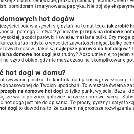
uńskiej z sosem remoulade, prażoną cebulką i korniszonem? 
elish, pomidorem i marynowaną papryką. Nie bój się eksperym
e domowych hot dogów
ajczęściej pojawiających się pytań na temat tego,
jak zrobić 
wności i pomogą Ci stworzyć idealny
przepis na domowe hot 
wysokiej jakości parówki i świeże, maślane bułki. Czy mogę
kurczaka lub indyka o wysokiej zawartości mięsa, bułkę pełno
nezowych sosów. Jakie są
najlepsze parówki do hot dogów
? 
pis na domowe hot dogi
jest trudny? Absolutnie nie, to jeden 
ł na szybki obiad, gdy nie masz czasu na skomplikowane go
ć hot dogi w domu?
otowywanie posiłku. To kontrola nad jakością, świeżością i 
ie dopasowanej do Twoich upodobań. To wreszcie świetna za
n
przepis na domowe hot dogi
to tylko punkt wyjścia. Baza, k
, że warto porzucić gotowce na rzecz domowej wersji. Satys
 hot doga jest nie do opisania. To prosty, pyszny i satysfakc
hot dogi
to dowód na to, że czasem najprostsze rozwiązania s