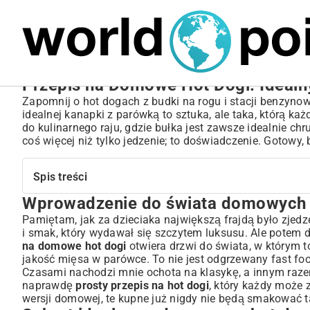
MARIUSZ ŁAMAGA
04.10.2025
SPORT
Przepis na Domowe Hot Dogi: Idealn
Zapomnij o hot dogach z budki na rogu i stacji benzynow
idealnej kanapki z parówką to sztuka, ale taka, którą 
do kulinarnego raju, gdzie bułka jest zawsze idealnie chr
coś więcej niż tylko jedzenie; to doświadczenie. Gotowy,
Spis treści
Wprowadzenie do świata domowych
Wprowadzenie do świata domowych hot dogów
Sekret idealnego domowego hot doga: Składniki, które ro
Pamiętam, jak za dzieciaka największą frajdą było zjedz
i smak, który wydawał się szczytem luksusu. Ale potem d
Bułka – podstawa sukcesu
na domowe hot dogi
otwiera drzwi do świata, w którym to
Najlepsze parówki do hot dogów domowej roboty
jakość mięsa w parówce. To nie jest odgrzewany fast f
Sosy i dodatki: Klasyka i odrobina szaleństwa
Czasami nachodzi mnie ochota na klasykę, a innym razem 
Krok po kroku: Jak przygotować hot dogi w domu?
naprawdę
prosty przepis na hot dogi
, który każdy może 
wersji domowej, te kupne już nigdy nie będą smakować t
Przygotowanie bułek i parówek