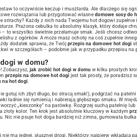
estaw to oczywiście keczup i musztarda. Ale dlaczego się og
towe rozwiązania lub przygotować własne
domowe sosy do h
e srirachy? Każdy z nich nada Twojemu hot dogowi zupełnie i
sturze. Prażona cebulka to absolutny klasyk, który dodaje chr
o – to wszystko świetnie przełamuje smak. Jeśli chcesz odtw
relishu z ogórków. A może masz ochotę na coś zupełnie inne
ażdy dodatek sprawia, że Twój
przepis na domowe hot dogi
st
ł tkwi w szczegółach – podobnie jak w przypadku
przepisu na
 dogi w domu?
ie! Zobaczysz,
jak zrobić hot dogi w domu
w kilku prostych kro
Ten
przepis na domowe hot dogi
jest tak prosty, że poradzisz 
s na hot dogi
.
 gotuj ich zbyt długo, bo stracą smak!), podgrzać na patelni 
ówki ładnie się rumienią i nabierają głębszego smaku. W międ
 tworzyć „kieszonkę” na parówkę. Rozgrzej suchą patelnię lub 
a złoty kolor. Ten krok jest absolutnie kluczowy w każdym
prz
su. Nic nie psuje hot doga bardziej niż zimna, gumowata bułka
 nie ma jednej, słusznej drogi. Niektórzy najpierw wkładają 