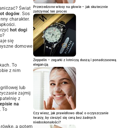
Przerzedzone włosy na głowie – jak skutecznie
raniczać? Świat
zatrzymać ten proces
ot dogów
. Sos
nny charakter.
upkości.
orzyć
hot dogi
go?
aje się
 pyszne domowe
Zeppelin – zegarki z lotniczą duszą i ponadczasową
kach. To
elegancją
sobie z nim
grillowej lub
zyczasie zajmij
patelnię z
episie na
. To
Czy wiesz, jak prawidłowo dbać o oczyszczanie
twarzy, by cieszyć się cerą bez żadnych
niedoskonałości?
parówkę, a potem