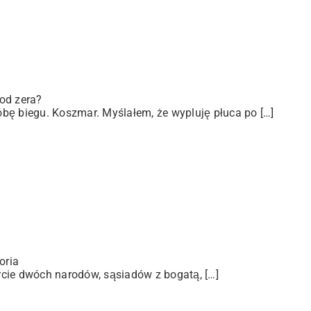
od zera?
bę biegu. Koszmar. Myślałem, że wypluję płuca po […]
oria
arcie dwóch narodów, sąsiadów z bogatą, […]