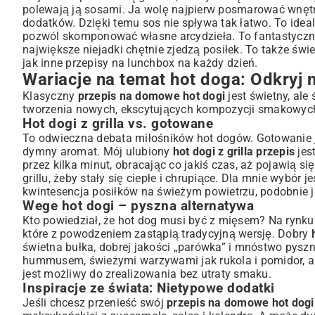
polewają ją sosami. Ja wolę najpierw posmarować wnętrz
dodatków. Dzięki temu sos nie spływa tak łatwo. To ide
pozwól skomponować własne arcydzieła. To fantastycz
największe niejadki chętnie zjedzą posiłek. To także ś
jak inne
przepisy na lunchbox na każdy dzień
.
Wariacje na temat hot doga: Odkryj
Klasyczny
przepis na domowe hot dogi
jest świetny, ale
tworzenia nowych, ekscytujących kompozycji smakowych.
Hot dogi z grilla vs. gotowane
To odwieczna debata miłośników hot dogów. Gotowanie jes
dymny aromat. Mój ulubiony
hot dogi z grilla przepis
jes
przez kilka minut, obracając co jakiś czas, aż pojawią s
grillu, żeby stały się ciepłe i chrupiące. Dla mnie wybór
kwintesencja posiłków na świeżym powietrzu, podobnie 
Wege hot dogi – pyszna alternatywa
Kto powiedział, że hot dog musi być z mięsem? Na rynk
które z powodzeniem zastąpią tradycyjną wersję. Dobry
świetna bułka, dobrej jakości „parówka” i mnóstwo pys
hummusem, świeżymi warzywami jak rukola i pomidor, a 
jest możliwy do zrealizowania bez utraty smaku.
Inspiracje ze świata: Nietypowe dodatki
Jeśli chcesz przenieść swój
przepis na domowe hot dogi