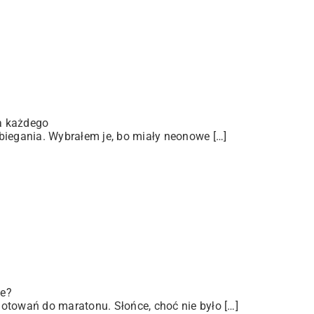
a każdego
biegania. Wybrałem je, bo miały neonowe […]
ze?
otowań do maratonu. Słońce, choć nie było […]