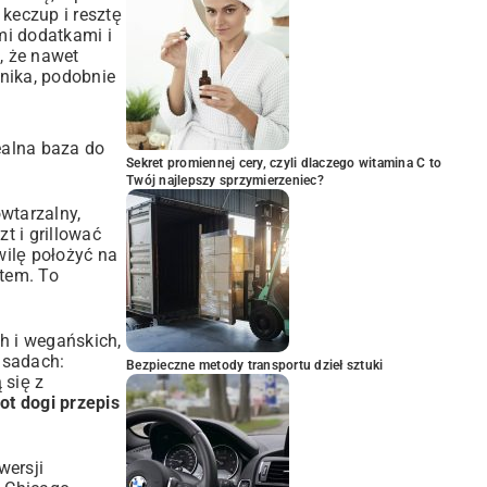
keczup i resztę
mi dodatkami i
, że nawet
nika, podobnie
dealna baza do
Sekret promiennej cery, czyli dlaczego witamina C to
Twój najlepszy sprzymierzeniec?
wtarzalny,
t i grillować
wilę położyć na
atem. To
h i wegańskich,
asadach:
Bezpieczne metody transportu dzieł sztuki
 się z
ot dogi przepis
wersji