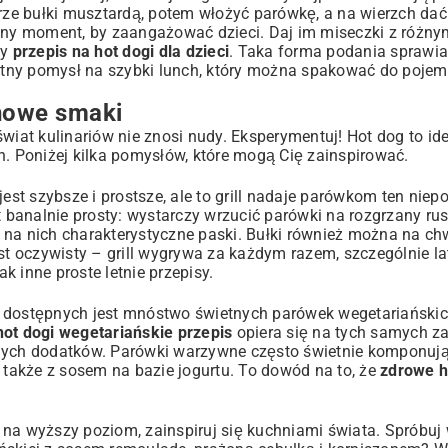
e bułki musztardą, potem włożyć parówkę, a na wierzch dać 
alny moment, by zaangażować dzieci. Daj im miseczki z różny
ny
przepis na hot dogi dla dzieci
. Taka forma podania sprawia
wietny pomysł na szybki lunch, który można spakować do pojem
 nowe smaki
 świat kulinariów nie znosi nudy. Eksperymentuj! Hot dog to i
 Poniżej kilka pomysłów, które mogą Cię zainspirować.
t szybsze i prostsze, ale to grill nadaje parówkom ten niepo
t banalnie prosty: wystarczy wrzucić parówki na rozgrzany rusz
ię na nich charakterystyczne paski. Bułki również można na ch
 jest oczywisty – grill wygrywa za każdym razem, szczególnie l
jak inne
proste letnie przepisy
.
u dostępnych jest mnóstwo świetnych parówek wegetariańskic
hot dogi wegetariańskie przepis
opiera się na tych samych z
znych dodatków. Parówki warzywne często świetnie komponują
także z sosem na bazie jogurtu. To dowód na to, że
zdrowe h
na wyższy poziom, zainspiruj się kuchniami świata. Spróbuj 