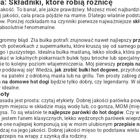
 Składniki, które robią różnicę
jakość. To banał, ale jakże prawdziwy. Możesz mieć najbardz
wej jakości, cała praca pójdzie na marne. Dlatego właśnie pod
. Poniżej rozkładam na czynniki pierwsze najważniejsze
skł
 absolutnie fenomenalne.
gów
. Ogromny błąd. Zła bułka potrafi zrujnować nawet najlepszy
pr
ch potworkach z supermarketu, które kruszą się od samego p
go i puszystego. Idealna bułka maślaną, lekko słodka, która 
ukać w lokalnych piekarniach bułek typu brioche lub specjalny
enie to kolejny poziom wtajemniczenia. Mój pierwszy
przepis na
ie poddawaj się! Wiedza,
jak zrobić bułki hot dogowe
, przycho
na patelni z odrobiną masła lub na grillu. Ten prosty zabieg 
s na domowe hot dogi
będzie tylko dobry, czy legendarny. W s
y idealne.
boty
sada jest prosta: czytaj etykiety. Dobrej jakości parówka po
wszym miejscu w składzie mają wodę lub, co gorsza, MOM (mię
sa. To są właśnie te
najlepsze parówki do hot dogów
. Czy w
cie jestem fanem klasycznych, lekko wędzonych parówek wiepr
nie one najlepiej komponują się w moim ulubionym
przepisie 
dzaj na jego jakości. Dobrej jakości mięso to podstawa wielu 
 przepis na wrapy z szynką
dla rodziny.