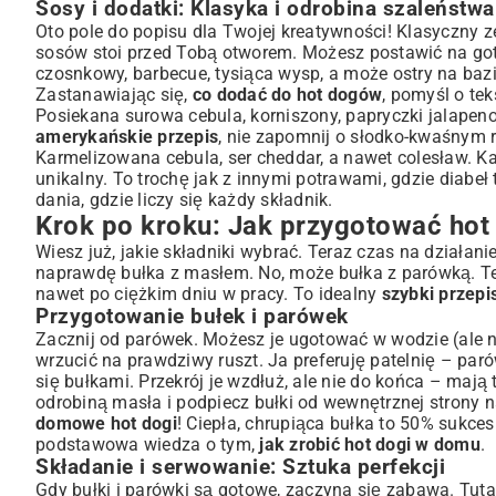
Sosy i dodatki: Klasyka i odrobina szaleństwa
Oto pole do popisu dla Twojej kreatywności! Klasyczny z
sosów stoi przed Tobą otworem. Możesz postawić na go
czosnkowy, barbecue, tysiąca wysp, a może ostry na bazi
Zastanawiając się,
co dodać do hot dogów
, pomyśl o tek
Posiekana surowa cebula, korniszony, papryczki jalapen
amerykańskie przepis
, nie zapomnij o słodko-kwaśnym 
Karmelizowana cebula, ser cheddar, a nawet colesław. K
unikalny. To trochę jak z innymi potrawami, gdzie diabe
dania
, gdzie liczy się każdy składnik.
Krok po kroku: Jak przygotować hot
Wiesz już, jakie składniki wybrać. Teraz czas na działan
naprawdę bułka z masłem. No, może bułka z parówką. 
nawet po ciężkim dniu w pracy. To idealny
szybki przepi
Przygotowanie bułek i parówek
Zacznij od parówek. Możesz je ugotować w wodzie (ale nie
wrzucić na prawdziwy ruszt. Ja preferuję patelnię – par
się bułkami. Przekrój je wzdłuż, ale nie do końca – mają
odrobiną masła i podpiecz bułki od wewnętrznej strony n
domowe hot dogi
! Ciepła, chrupiąca bułka to 50% sukce
podstawowa wiedza o tym,
jak zrobić hot dogi w domu
.
Składanie i serwowanie: Sztuka perfekcji
Gdy bułki i parówki są gotowe, zaczyna się zabawa. Tutaj