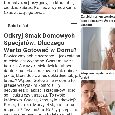
fantastycznej przygody, na którą chcę
cię dziś zabrać. Koniec z wymówkami.
Czas zacząć gotować.
Zarabiaj na tym, że ni
jako dodatkowe źródło 
zakładu
Spis treści
Odkryj Smak Domowych
Odkryj Smak Domowych Specjałów:
Dlaczego Warto Gotować w Domu?
Specjałów: Dlaczego
Podstawy Pysznej Kuchni: Niezbędne
Warto Gotować w Domu?
Składniki i Akcesoria
Powiedzmy sobie szczerze – jedzenie na
Co Musisz Mieć w Spiżarni?
mieście jest wygodne. Czasami aż za
Świeżość to Klucz: Wybór Produktów
bardzo. Ale czy kiedykolwiek gotowe
Szybkie i Proste Dania: Idealne na Każdą
danie z pudełka smakowało tak dobrze,
Okazję
Atopowe zapalenie skór
jak to, które doprawiłeś dokładnie tak, jak
ciało?
Pomysły na Ekspresowy Obiad
lubisz? Wątpię. Gotowanie w domu to
przede wszystkim kontrola. Ty
Kolacje Gotowe w Mgnieniu Oka
decydujesz o jakości składników, ilości
Klasyka w Nowym Wydaniu: Tradycyjne
soli, cukru czy tłuszczu. To twoje
Przepisy, Które Pokochasz
królestwo. Chcesz, żeby było zdrowiej?
Rodzinne Przepisy, Które Łączą Pokolenia
Proszę bardzo. Marzy ci się kulinarna
Kuchnia Polska na Twoim Stole
rozpusta? Też można. Każdy przepis na
pyszne domowe dania to tylko punkt