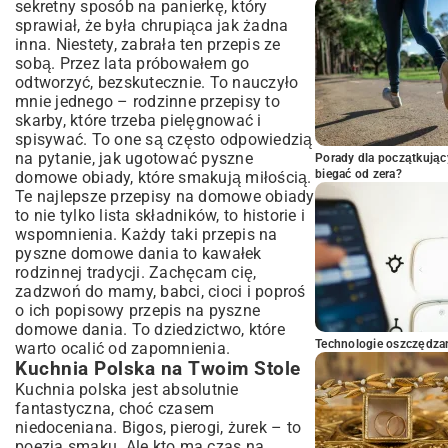
sekretny sposób na panierkę, który
sprawiał, że była chrupiąca jak żadna
inna. Niestety, zabrała ten przepis ze
sobą. Przez lata próbowałem go
odtworzyć, bezskutecznie. To nauczyło
mnie jednego – rodzinne przepisy to
skarby, które trzeba pielęgnować i
spisywać. To one są często odpowiedzią
na pytanie, jak ugotować pyszne
Porady dla początkując
biegać od zera?
domowe obiady, które smakują miłością.
Te najlepsze przepisy na domowe obiady
to nie tylko lista składników, to historie i
wspomnienia. Każdy taki przepis na
pyszne domowe dania to kawałek
rodzinnej tradycji. Zachęcam cię,
zadzwoń do mamy, babci, cioci i poproś
o ich popisowy przepis na pyszne
domowe dania. To dziedzictwo, które
Technologie oszczędzan
warto ocalić od zapomnienia.
Kuchnia Polska na Twoim Stole
Kuchnia polska jest absolutnie
fantastyczna, choć czasem
niedoceniana. Bigos, pierogi, żurek – to
poezja smaku. Ale kto ma czas na