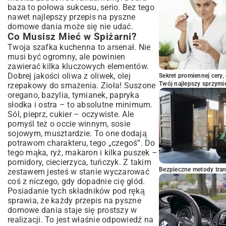
baza to połowa sukcesu, serio. Bez tego
nawet najlepszy przepis na pyszne
domowe dania może się nie udać.
Co Musisz Mieć w Spiżarni?
Twoja szafka kuchenna to arsenał. Nie
musi być ogromny, ale powinien
zawierać kilka kluczowych elementów.
Dobrej jakości oliwa z oliwek, olej
Sekret promiennej cery,
Twój najlepszy sprzymi
rzepakowy do smażenia. Zioła! Suszone
oregano, bazylia, tymianek, papryka
słodka i ostra – to absolutne minimum.
Sól, pieprz, cukier – oczywiste. Ale
pomyśl też o occie winnym, sosie
sojowym, musztardzie. To one dodają
potrawom charakteru, tego „czegoś”. Do
tego mąka, ryż, makaron i kilka puszek –
pomidory, ciecierzyca, tuńczyk. Z takim
Bezpieczne metody trans
zestawem jesteś w stanie wyczarować
coś z niczego, gdy dopadnie cię głód.
Posiadanie tych składników pod ręką
sprawia, że każdy przepis na pyszne
domowe dania staje się prostszy w
realizacji. To jest właśnie odpowiedź na