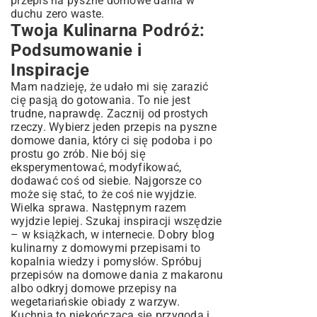
przepis na pyszne domowe dania w
duchu zero waste.
Twoja Kulinarna Podróż:
Podsumowanie i
Inspiracje
Mam nadzieję, że udało mi się zarazić
cię pasją do gotowania. To nie jest
trudne, naprawdę. Zacznij od prostych
rzeczy. Wybierz jeden przepis na pyszne
domowe dania, który ci się podoba i po
prostu go zrób. Nie bój się
eksperymentować, modyfikować,
dodawać coś od siebie. Najgorsze co
może się stać, to że coś nie wyjdzie.
Wielka sprawa. Następnym razem
wyjdzie lepiej. Szukaj inspiracji wszędzie
– w książkach, w internecie. Dobry blog
kulinarny z domowymi przepisami to
kopalnia wiedzy i pomysłów. Spróbuj
przepisów na domowe dania z makaronu
albo odkryj domowe przepisy na
wegetariańskie obiady z warzyw.
Kuchnia to niekończąca się przygoda i