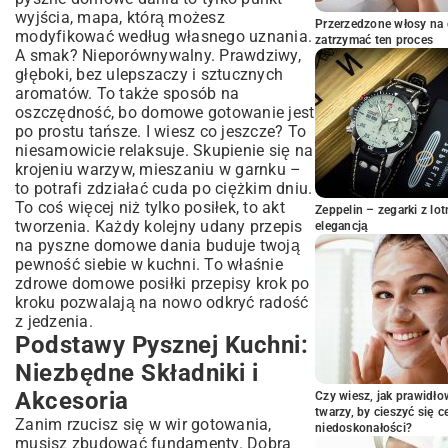
Słodkie Chwile: Przepisy na Domowe
wyjścia, mapa, którą możesz
Desery
Przerzedzone włosy na 
modyfikować według własnego uznania.
zatrzymać ten proces
Słodkości Bez Pieczenia
A smak? Nieporównywalny. Prawdziwy,
Desery Idealne na Specjalne Okazje
głęboki, bez ulepszaczy i sztucznych
Sekrety Mistrzów Kuchni: Praktyczne
aromatów. To także sposób na
Porady
oszczędność, bo domowe gotowanie jest
po prostu tańsze. I wiesz co jeszcze? To
Jak Planować Posiłki i Oszczędzać Czas?
niesamowicie relaksuje. Skupienie się na
Wykorzystaj Resztki i Nie Marnuj Jedzenia
krojeniu warzyw, mieszaniu w garnku –
Twoja Kulinarna Podróż: Podsumowanie
to potrafi zdziałać cuda po ciężkim dniu.
i Inspiracje
To coś więcej niż tylko posiłek, to akt
Zeppelin – zegarki z l
tworzenia. Każdy kolejny udany przepis
elegancją
na pyszne domowe dania buduje twoją
pewność siebie w kuchni. To właśnie
zdrowe domowe posiłki przepisy krok po
kroku pozwalają na nowo odkryć radość
z jedzenia.
Podstawy Pysznej Kuchni:
Niezbędne Składniki i
Akcesoria
Czy wiesz, jak prawidł
twarzy, by cieszyć się 
Zanim rzucisz się w wir gotowania,
niedoskonałości?
musisz zbudować fundamenty. Dobra