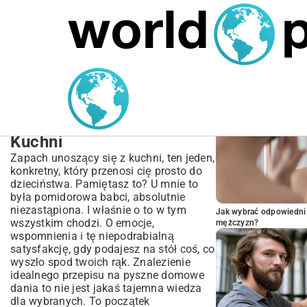
MARIUSZ ŁAMAGA
04.10.2025
SPORT
POPULARNE A
Przepis na Pyszne
Domowe Dania: Twoja
Droga do Mistrzostwa w
Kuchni
Zapach unoszący się z kuchni, ten jeden,
konkretny, który przenosi cię prosto do
dzieciństwa. Pamiętasz to? U mnie to
była pomidorowa babci, absolutnie
niezastąpiona. I właśnie o to w tym
Jak wybrać odpowiedni 
wszystkim chodzi. O emocje,
mężczyzn?
wspomnienia i tę niepodrabialną
satysfakcję, gdy podajesz na stół coś, co
wyszło spod twoich rąk. Znalezienie
idealnego przepisu na pyszne domowe
dania to nie jest jakaś tajemna wiedza
dla wybranych. To początek