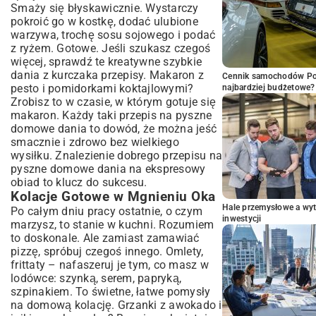
Smaży się błyskawicznie. Wystarczy
pokroić go w kostkę, dodać ulubione
warzywa, trochę sosu sojowego i podać
z ryżem. Gotowe. Jeśli szukasz czegoś
więcej, sprawdź te
kreatywne szybkie
dania z kurczaka przepisy
. Makaron z
Cennik samochodów Por
pesto i pomidorkami koktajlowymi?
najbardziej budżetowe?
Zrobisz to w czasie, w którym gotuje się
makaron. Każdy taki przepis na pyszne
domowe dania to dowód, że można jeść
smacznie i zdrowo bez wielkiego
wysiłku. Znalezienie dobrego przepisu na
pyszne domowe dania na ekspresowy
obiad to klucz do sukcesu.
Kolacje Gotowe w Mgnieniu Oka
Hale przemysłowe a wyt
Po całym dniu pracy ostatnie, o czym
inwestycji
marzysz, to stanie w kuchni. Rozumiem
to doskonale. Ale zamiast zamawiać
pizzę, spróbuj czegoś innego. Omlety,
frittaty – nafaszeruj je tym, co masz w
lodówce: szynką, serem, papryką,
szpinakiem. To świetne, łatwe pomysły
na domową kolację. Grzanki z awokado i