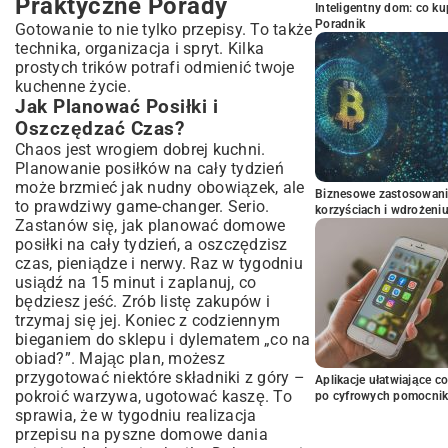
Praktyczne Porady
Inteligentny dom: co k
Poradnik
Gotowanie to nie tylko przepisy. To także
technika, organizacja i spryt. Kilka
prostych trików potrafi odmienić twoje
kuchenne życie.
Jak Planować Posiłki i
Oszczędzać Czas?
Chaos jest wrogiem dobrej kuchni.
Planowanie posiłków na cały tydzień
może brzmieć jak nudny obowiązek, ale
Biznesowe zastosowani
to prawdziwy game-changer. Serio.
korzyściach i wdrożeni
Zastanów się, jak planować domowe
posiłki na cały tydzień, a oszczędzisz
czas, pieniądze i nerwy. Raz w tygodniu
usiądź na 15 minut i zaplanuj, co
będziesz jeść. Zrób listę zakupów i
trzymaj się jej. Koniec z codziennym
bieganiem do sklepu i dylematem „co na
obiad?”. Mając plan, możesz
przygotować niektóre składniki z góry –
Aplikacje ułatwiające c
pokroić warzywa, ugotować kaszę. To
po cyfrowych pomocni
sprawia, że w tygodniu realizacja
przepisu na pyszne domowe dania