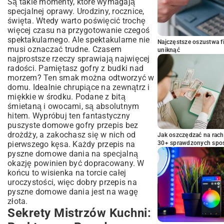
Są takie momenty, które wymagają
specjalnej oprawy. Urodziny, rocznice,
święta. Wtedy warto poświęcić trochę
więcej czasu na przygotowanie czegoś
spektakularnego. Ale spektakularne nie
Najczęstsze oszustwa f
musi oznaczać trudne. Czasem
uniknąć
najprostsze rzeczy sprawiają najwięcej
radości. Pamiętasz gofry z budki nad
morzem? Ten smak można odtworzyć w
domu. Idealnie chrupiące na zewnątrz i
miękkie w środku. Podane z bitą
śmietaną i owocami, są absolutnym
hitem. Wypróbuj ten fantastyczny
puszyste domowe gofry przepis bez
drożdży
, a zakochasz się w nich od
Jak oszczędzać na rac
pierwszego kęsa. Każdy przepis na
30+ sprawdzonych sp
pyszne domowe dania na specjalną
okazję powinien być dopracowany. W
końcu to wisienka na torcie całej
uroczystości, więc dobry przepis na
pyszne domowe dania jest na wagę
złota.
Sekrety Mistrzów Kuchni: