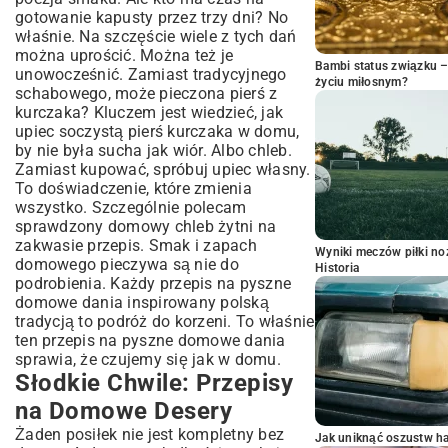
gotowanie kapusty przez trzy dni? No
właśnie. Na szczęście wiele z tych dań
można uprościć. Można też je
Bambi status związku 
unowocześnić. Zamiast tradycyjnego
życiu miłosnym?
schabowego, może pieczona pierś z
kurczaka? Kluczem jest wiedzieć,
jak
upiec soczystą pierś kurczaka w domu
,
by nie była sucha jak wiór. Albo chleb.
Zamiast kupować, spróbuj upiec własny.
To doświadczenie, które zmienia
wszystko. Szczególnie polecam
sprawdzony
domowy chleb żytni na
zakwasie przepis
. Smak i zapach
Wyniki meczów piłki noż
domowego pieczywa są nie do
Historia
podrobienia. Każdy przepis na pyszne
domowe dania inspirowany polską
tradycją to podróż do korzeni. To właśnie
ten przepis na pyszne domowe dania
sprawia, że czujemy się jak w domu.
Słodkie Chwile: Przepisy
na Domowe Desery
Żaden posiłek nie jest kompletny bez
Jak uniknąć oszustw h