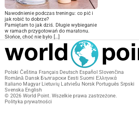
Nawodnienie podczas treningu: co pić i
jak robić to dobrze?
Pamiętam to jak dziś. Długie wybieganie
w ramach przygotowań do maratonu.
Słońce, choć nie było […]
Polski
Čeština
Français
Deutsch
Español
Slovenčina
Română
Dansk
Български
Eesti
Suomi
Ελληνικά
Italiano
Magyar
Lietuvių
Latviešu
Norsk
Português
Srpski
Svenska
English
© 2026 World Point. Wszelkie prawa zastrzeżone.
Polityka prywatności