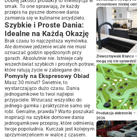
Dobrej jakości produkty to inwestycja w
stosunkowo niskiej cen
smak. To one sprawiają, że każdy
przepis na pyszne domowe dania
zamienia się w kulinarne arcydzieło.
Szybkie i Proste Dania:
Idealne na Każdą Okazję
Brak czasu to najczęstsza wymówka.
Ale domowe jedzenie wcale nie musi
oznaczać godzin spędzonych przy
Zlewozmywaki Blanco – 
garach. Absolutnie nie. Istnieje cały
mogą się nie sprawdzić
wszechświat szybkich i prostych potraw,
które ratują życie w zabiegane dni.
Pomysły na Ekspresowy Obiad
Masz 30 minut? Świetnie, to
wystarczająco dużo czasu. Dania
jednogarnkowe to twoi najlepsi
przyjaciele. Wrzucasz wszystko do
jednego garnka i praktycznie samo się
robi. Genialne, prawda? Warto poszukać
Produkcja elektroniki – 
inspiracji na szybkie domowe dania
2026
jednogarnkowe przepisy, które odmienią
twoje popołudnia. Kurczak jest kolejnym
sprzymierzeńcem w walce z czasem.