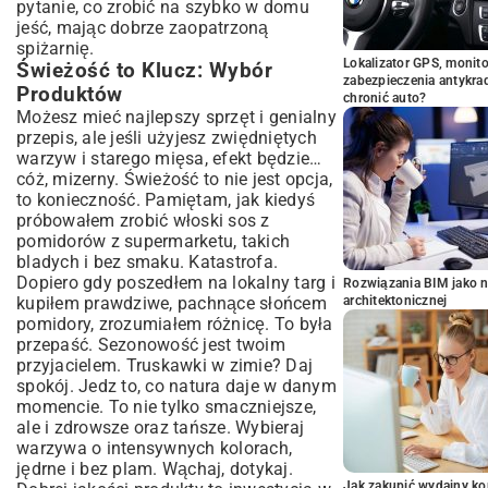
pytanie, co zrobić na szybko w domu
jeść, mając dobrze zaopatrzoną
spiżarnię.
Lokalizator GPS, monito
Świeżość to Klucz: Wybór
zabezpieczenia antykra
Produktów
chronić auto?
Możesz mieć najlepszy sprzęt i genialny
przepis, ale jeśli użyjesz zwiędniętych
warzyw i starego mięsa, efekt będzie…
cóż, mizerny. Świeżość to nie jest opcja,
to konieczność. Pamiętam, jak kiedyś
próbowałem zrobić włoski sos z
pomidorów z supermarketu, takich
bladych i bez smaku. Katastrofa.
Dopiero gdy poszedłem na lokalny targ i
Rozwiązania BIM jako n
kupiłem prawdziwe, pachnące słońcem
architektonicznej
pomidory, zrozumiałem różnicę. To była
przepaść. Sezonowość jest twoim
przyjacielem. Truskawki w zimie? Daj
spokój. Jedz to, co natura daje w danym
momencie. To nie tylko smaczniejsze,
ale i zdrowsze oraz tańsze. Wybieraj
warzywa o intensywnych kolorach,
jędrne i bez plam. Wąchaj, dotykaj.
Jak zakupić wydajny ko