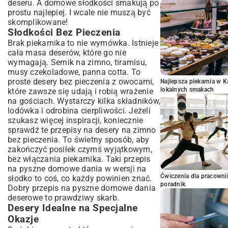
deseru. A domowe słodkości smakują po
prostu najlepiej. I wcale nie muszą być
skomplikowane!
Słodkości Bez Pieczenia
Brak piekarnika to nie wymówka. Istnieje
cała masa deserów, które go nie
wymagają. Sernik na zimno, tiramisu,
musy czekoladowe, panna cotta. To
proste desery bez pieczenia z owocami,
Najlepsza piekarnia w 
lokalnych smakach
które zawsze się udają i robią wrażenie
na gościach. Wystarczy kilka składników,
lodówka i odrobina cierpliwości. Jeżeli
szukasz więcej inspiracji, koniecznie
sprawdź te
przepisy na desery na zimno
bez pieczenia
. To świetny sposób, aby
zakończyć posiłek czymś wyjątkowym,
bez włączania piekarnika. Taki przepis
na pyszne domowe dania w wersji na
Ćwiczenia dla pracown
słodko to coś, co każdy powinien znać.
poradnik
Dobry przepis na pyszne domowe dania
deserowe to prawdziwy skarb.
Desery Idealne na Specjalne
Okazje