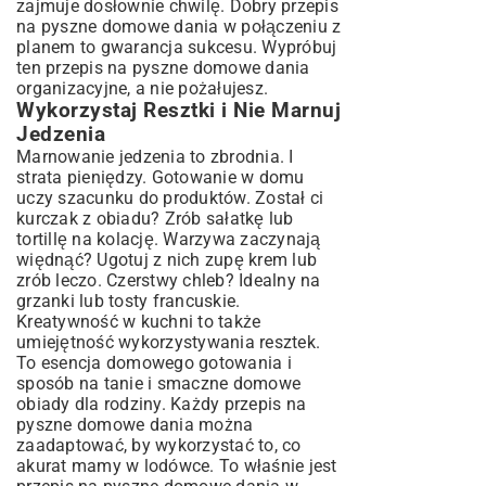
zajmuje dosłownie chwilę. Dobry przepis
na pyszne domowe dania w połączeniu z
planem to gwarancja sukcesu. Wypróbuj
ten przepis na pyszne domowe dania
organizacyjne, a nie pożałujesz.
Wykorzystaj Resztki i Nie Marnuj
Jedzenia
Marnowanie jedzenia to zbrodnia. I
strata pieniędzy. Gotowanie w domu
uczy szacunku do produktów. Został ci
kurczak z obiadu? Zrób sałatkę lub
tortillę na kolację. Warzywa zaczynają
więdnąć? Ugotuj z nich zupę krem lub
zrób leczo. Czerstwy chleb? Idealny na
grzanki lub tosty francuskie.
Kreatywność w kuchni to także
umiejętność wykorzystywania resztek.
To esencja domowego gotowania i
sposób na tanie i smaczne domowe
obiady dla rodziny. Każdy przepis na
pyszne domowe dania można
zaadaptować, by wykorzystać to, co
akurat mamy w lodówce. To właśnie jest