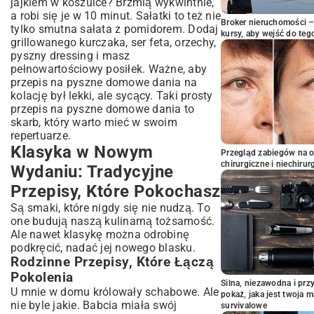
jajkiem w koszulce? Brzmią wykwintnie,
a robi się je w 10 minut. Sałatki to też nie
Broker nieruchomości – 
tylko smutna sałata z pomidorem. Dodaj
kursy, aby wejść do teg
grillowanego kurczaka, ser feta, orzechy,
pyszny dressing i masz
pełnowartościowy posiłek. Ważne, aby
przepis na pyszne domowe dania na
kolację był lekki, ale sycący. Taki prosty
przepis na pyszne domowe dania to
skarb, który warto mieć w swoim
repertuarze.
Klasyka w Nowym
Przegląd zabiegów na 
chirurgiczne i niechirur
Wydaniu: Tradycyjne
Przepisy, Które Pokochasz
Są smaki, które nigdy się nie nudzą. To
one budują naszą kulinarną tożsamość.
Ale nawet klasykę można odrobinę
podkręcić, nadać jej nowego blasku.
Rodzinne Przepisy, Które Łączą
Pokolenia
Silna, niezawodna i pr
U mnie w domu królowały schabowe. Ale
pokaż, jaka jest twoja 
nie byle jakie. Babcia miała swój
survivalowe