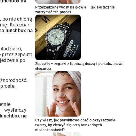
lunchbox na
Przerzedzone włosy na głowie – jak skutecznie
zatrzymać ten proces
 bo nie chłoną
orbę. Koszmar.
na lunchbox na
łodziarki,
 przez zepsutą
zjedzenia po
Zeppelin – zegarki z lotniczą duszą i ponadczasową
elegancją
óżnorodność.
proste,
etnie
 – wystarczy
 lunchbox na
Czy wiesz, jak prawidłowo dbać o oczyszczanie
twarzy, by cieszyć się cerą bez żadnych
niedoskonałości?