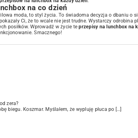
przepisów na lunchbox na każdy dzień
.
nchbox na co dzień
lowa moda, to styl życia. To świadoma decyzja o dbaniu o si
 pokazały Ci, że to wcale nie jest trudne. Wystarczy odrobina 
wych posiłków. Wprowadź w życie te
przepisy na lunchbox na 
funkcjonowanie. Smacznego!
od zera?
bę biegu. Koszmar. Myślałem, że wypluję płuca po […]