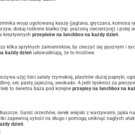
jemnika wsyp ugotowaną kaszę (jaglana, gryczana, komosa ry
yw, dodaj roślinne białko (np. prażoną ciecierzycę) i polej 
cja kreatywnych
przepisów na lunchbox na każdy dzień
.
czy kilka sprytnych zamienników, by cieszyć się pysznym i s
na każdy dzień
udowadniają, że to możliwe.
zywa użyj liści sałaty rzymskiej, plastrów dużej papryki, ogó
inę, ser, pastę jajeczną, awokado. A jeśli tęsknisz za piecz
chleb to świetna baza pod kolejne
przepisy na lunchbox na ka
łuszcze. Garść orzechów, serek wiejski z warzywami, jajka na
datki zapewnią sytość na długo i pomogą uniknąć nagłych ata
ażdy dzień
.
a