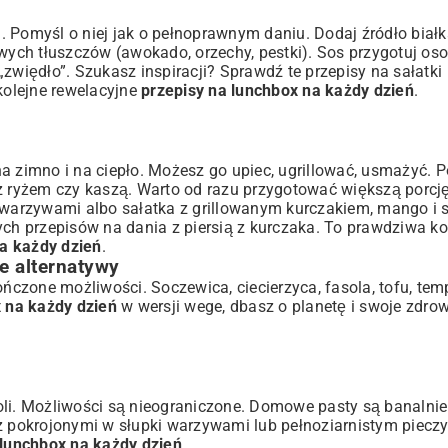
 Pomyśl o niej jak o pełnoprawnym daniu. Dodaj źródło białk
rowych tłuszczów (awokado, orzechy, pestki). Sos przygotuj 
e „zwiędło”. Szukasz inspiracji? Sprawdź te
przepisy na sałatki
 kolejne rewelacyjne
przepisy na lunchbox na każdy dzień
.
a zimno i na ciepło. Możesz go upiec, ugrillować, usmażyć. 
 z ryżem czy kaszą. Warto od razu przygotować większą porcj
z warzywami albo sałatka z grillowanym kurczakiem, mango i
nych
przepisów na dania z piersią z kurczaka
. To prawdziwa ko
na każdy dzień
.
e alternatywy
ończone możliwości. Soczewica, ciecierzyca, fasola, tofu, tem
 na każdy dzień
w wersji wege, dbasz o planetę i swoje zdro
oli. Możliwości są nieograniczone. Domowe pasty są banalnie
 z pokrojonymi w słupki warzywami lub pełnoziarnistym piec
 lunchbox na każdy dzień
.