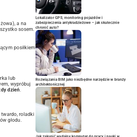
Lokalizator GPS, monitoring pojazdów i
zabezpieczenia antykradzieżowe – jak skutecznie
żowa), a na
chronić auto?
wszystko sosem.
ycącym posiłkiem
rka lub
Rozwiązania BIM jako niezbędne narzędzie w branży
ywem, wypróbuj
architektonicznej
żdy dzień
.
 twardo, roladki
ków głodu.
Jak zakupić wydajny komputer do pracy i nauki w