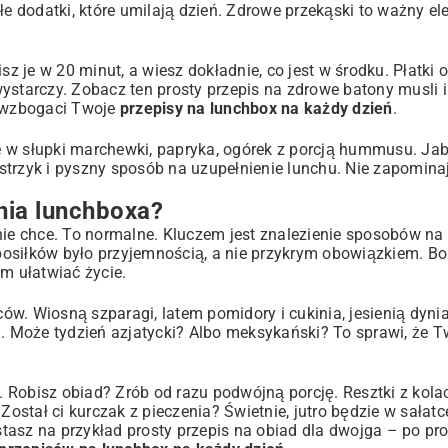
łe dodatki, które umilają dzień. Zdrowe przekąski to ważny el
 je w 20 minut, a wiesz dokładnie, co jest w środku. Płatki 
wystarczy. Zobacz ten prosty
przepis na zdrowe batony musli
i
e wzbogaci Twoje
przepisy na lunchbox na każdy dzień
.
 w słupki marchewki, papryka, ogórek z porcją hummusu. Jab
trzyk i pyszny sposób na uzupełnienie lunchu. Nie zapominaj
ia lunchboxa?
 nie chce. To normalne. Kluczem jest znalezienie sposobów n
osiłków było przyjemnością, a nie przykrym obowiązkiem. Bo
 ułatwiać życie.
w. Wiosną szparagi, latem pomidory i cukinia, jesienią dynia
 Może tydzień azjatycki? Albo meksykański? To sprawi, że 
. Robisz obiad? Zrób od razu podwójną porcję. Resztki z kolac
Został ci kurczak z pieczenia? Świetnie, jutro będzie w sałatc
stasz na przykład
prosty przepis na obiad dla dwojga
– po pro