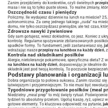
Tygodniowe przygotowanie posiłków (meal prep)
Zanim przejdziemy do konkretów, czyli świetnych
przepi
Niezbędne akcesoria do lunchboxa
masa i nie są to tylko puste słowa. To realne zmiany, któ
Oszczędność czasu i pieniędzy
Bezpieczne przechowywanie żywności
Policzmy. Ile wydajesz dziennie na lunch na mieście? 25,
Kreatywne przepisy na lunchbox – różnorodność smaków
astronomiczna. Za cenę jednego takiego „cuda” na mieści
Szybkie i proste propozycje na zabiegane dni
domu, nie tylko oszczędzasz pieniądze, ale też czas, któ
Lunchbox wegetariański i wegański – smaczne alternatywy
Zdrowsze nawyki żywieniowe
Pomysły na lunchbox niskowęglowodanowy
Gdy sam gotujesz, wiesz dokładnie, co jesz. Koniec z u
Inspiracje na przekąski do lunchboxa
kontrolę. Regularne spożywanie zbilansowanych posiłkó
spadków formy. To fundament, jeśli zastanawiasz się,
ja
Zdrowe batony musli własnej roboty
wdrażając nasze
przepisy na lunchbox na każdy dzień
, 
Owoce, warzywa i dipy – proste dodatki
Kontrola nad składnikami posiłków
Jak utrzymać motywację do pakowania lunchboxa?
Alergie, nietolerancje pokarmowe, specyficzna dieta? 
Sezonowe składniki i nowe smaki
na lunchbox na każdy dzień
, dopasowując je idealnie do
składnik jest pod twoją kontrolą. To poczucie bezpieczeńs
Wykorzystanie resztek z obiadu
Podstawy planowania i organizacji 
Podsumowanie: Smaczny i zdrowy lunchbox na co dzień
Dobra organizacja to połowa sukcesu. Zanim rzucisz się 
łatwiejszym i przyjemniejszym. To nie musi być rewolucja
Tygodniowe przygotowanie posiłków (meal pr
Niedzielny „meal prep” to mój święty rytuał. Poświęcen
tydzień to absolutny przełom. Ugotuj kaszę, ryż, upiecz
gotowe elementy. To kluczowa odpowiedź na pytanie,
ja