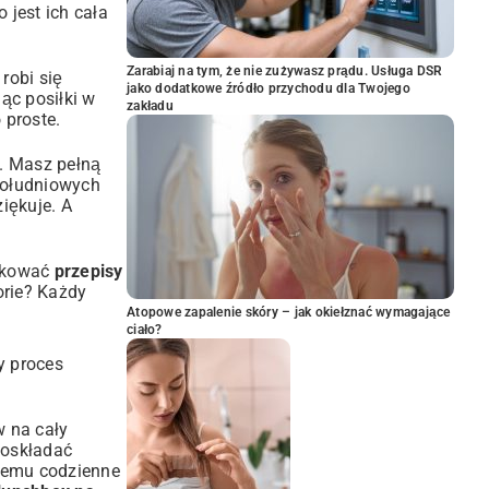
 jest ich cała
Zarabiaj na tym, że nie zużywasz prądu. Usługa DSR
robi się
jako dodatkowe źródło przychodu dla Twojego
ąc posiłki w
zakładu
 proste.
u. Masz pełną
południowych
ziękuje. A
fikować
przepisy
orie? Każdy
Atopowe zapalenie skóry – jak okiełznać wymagające
ciało?
y proces
w na cały
poskładać
 temu codzienne