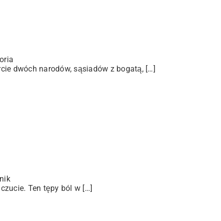
oria
arcie dwóch narodów, sąsiadów z bogatą, […]
nik
zucie. Ten tępy ból w […]