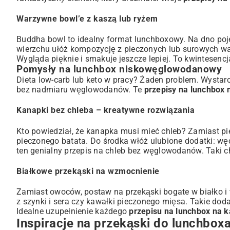
Warzywne bowl’e z kaszą lub ryżem
Buddha bowl to idealny format lunchboxowy. Na dno po
wierzchu ułóż kompozycję z pieczonych lub surowych warz
Wygląda pięknie i smakuje jeszcze lepiej. To kwintesen
Pomysły na lunchbox niskowęglowodanowy
Dieta low-carb lub keto w pracy? Żaden problem. Wystar
bez nadmiaru węglowodanów. Te
przepisy na lunchbox 
Kanapki bez chleba – kreatywne rozwiązania
Kto powiedział, że kanapka musi mieć chleb? Zamiast piec
pieczonego batata. Do środka włóż ulubione dodatki: wędl
ten genialny
przepis na chleb bez węglowodanów
. Taki 
Białkowe przekąski na wzmocnienie
Zamiast owoców, postaw na przekąski bogate w białko i t
z szynki i sera czy kawałki pieczonego mięsa. Takie do
Idealne uzupełnienie każdego
przepisu na lunchbox na k
Inspiracje na przekąski do lunchbox