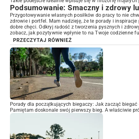
Takie podejście idealnie wpisuje się w filozofię mądrych
Podsumowanie: Smaczny i zdrowy lu
Przygotowywanie własnych posiłków do pracy to nie chwi
zdrowie i portfel. Mam nadzieję, że te porady i inspiracje
dobre chęci. Odkryj radość z tworzenia pysznych i zdro
zobacz, jak pozytywnie wpłynie to na Twoje codzienne 
PRZECZYTAJ RÓWNIEŻ
Porady dla początkujących biegaczy: Jak zacząć biegać 
Pamiętam doskonale swój pierwszy bieg. A właściwie pró