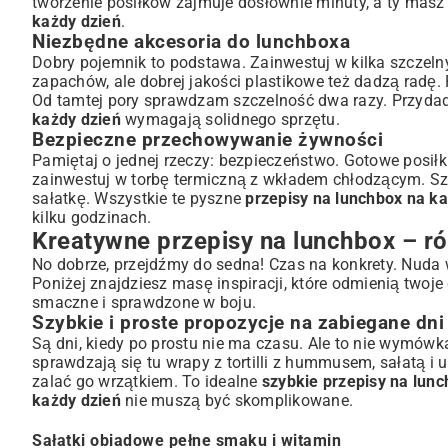
tworzenie posiłków zajmuje dosłownie minuty, a ty mas
każdy dzień
.
Niezbędne akcesoria do lunchboxa
Dobry pojemnik to podstawa. Zainwestuj w kilka szczeln
zapachów, ale dobrej jakości plastikowe też dadzą radę
Od tamtej pory sprawdzam szczelność dwa razy. Przydadz
każdy dzień
wymagają solidnego sprzętu.
Bezpieczne przechowywanie żywności
Pamiętaj o jednej rzeczy: bezpieczeństwo. Gotowe posiłk
zainwestuj w torbę termiczną z wkładem chłodzącym. Sz
sałatkę. Wszystkie te pyszne
przepisy na lunchbox na ka
kilku godzinach.
Kreatywne przepisy na lunchbox – 
No dobrze, przejdźmy do sedna! Czas na konkrety. Nuda 
Poniżej znajdziesz masę inspiracji, które odmienią twoje
smaczne i sprawdzone w boju.
Szybkie i proste propozycje na zabiegane dni
Są dni, kiedy po prostu nie ma czasu. Ale to nie wymówk
sprawdzają się tu wrapy z tortilli z hummusem, sałatą i
zalać go wrzątkiem. To idealne
szybkie przepisy na lun
każdy dzień
nie muszą być skomplikowane.
Sałatki obiadowe pełne smaku i witamin