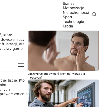
Biznes
Motoryzacja
Nieruchomości
Sport
Technologie
POPULARNE ARTYKUŁY
Uroda
, które
 z dowozem czy
rustracji, ale
awdziwy game-
Jak wybrać odpowiedni krem do twarzy dla
mężczyzn?
ej liście. Kto
minut
zonych
naprawdę zmienia