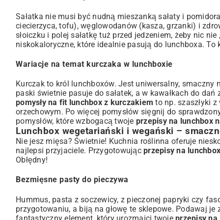
Sałatka nie musi być nudną mieszanką sałaty i pomidora.
ciecierzyca, tofu), węglowodanów (kasza, grzanki) i zd
słoiczku i polej sałatkę tuż przed jedzeniem, żeby nic ni
niskokaloryczne
, które idealnie pasują do lunchboxa. To
Wariacje na temat kurczaka w lunchboxie
Kurczak to król lunchboxów. Jest uniwersalny, smaczny n
paski świetnie pasuje do sałatek, a w kawałkach do dań
pomysły na fit lunchbox z kurczakiem
to np. szaszłyki 
orzechowym. Po więcej pomysłów sięgnij do sprawdzo
pomysłów, które wzbogacą twoje
przepisy na lunchbox 
Lunchbox wegetariański i wegański – smaczn
Nie jesz mięsa? Świetnie! Kuchnia roślinna oferuje niesk
najlepsi przyjaciele. Przygotowując
przepisy na lunchbox
Obłędny!
Bezmięsne pasty do pieczywa
Hummus, pasta z soczewicy, z pieczonej papryki czy fas
przygotowaniu, a biją na głowę te sklepowe. Podawaj je
fantastyczny element, który urozmaici twoje
przepisy na