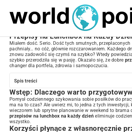
MARIUSZ ŁAMAGA
04.10.2025
SPORT
Przepisy na Lunchbox na Każdy Dzień
Miałem dość. Serio. Dość tych smutnych, przepłaconych 
pachniały… no cóż, głównie rozczarowaniem. Każdego dn
znowu zadowolić się czymś na szybko? Wtedy powiedziałe
szybko przerodziła się w pasję. Okazało się, że dobre
prz
changer dla portfela, zdrowia i samopoczucia.
Spis treści
Wstęp: Dlaczego warto przygotowyw
Wstęp: Dlaczego warto przygotowywać lunchbox na każ
Korzyści płynące z własnoręcznie przygotowanego lunc
Pomysł codziennego szykowania sobie posiłków do pracy
ma na to czas? Ale uwierz mi, to jedna z tych inwestycji,
Oszczędność czasu i pieniędzy
wieczorem lub sprytne planowanie w weekend to brama 
Zdrowsze nawyki żywieniowe
przepisów na lunchbox na każdy dzień
eliminuje codzie
Kontrola nad składnikami posiłków
wszystko.
Podstawy planowania i organizacji lunchboxów
Korzyści płynące z własnoręcznie 