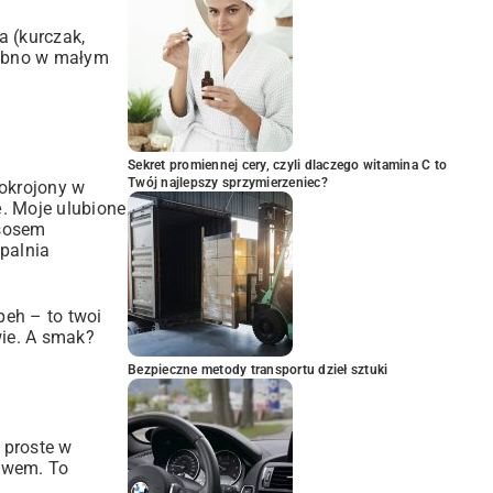
a (kurczak,
osobno w małym
Sekret promiennej cery, czyli dlaczego witamina C to
Twój najlepszy sprzymierzeniec?
Pokrojony w
ę. Moje ulubione
 sosem
palnia
peh – to twoi
wie. A smak?
Bezpieczne metody transportu dzieł sztuki
 proste w
zywem. To