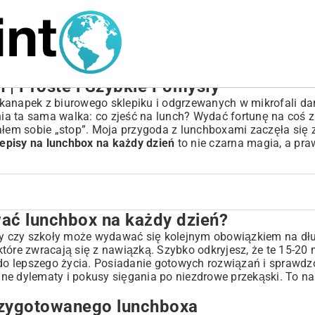
 | Proste i Szybkie Pomysły
kanapek z biurowego sklepiku i odgrzewanych w mikrofali dań
ia ta sama walka: co zjeść na lunch? Wydać fortunę na coś
m sobie „stop”. Moja przygoda z lunchboxami zaczęła się z f
episy na lunchbox na każdy dzień
to nie czarna magia, a pr
ać lunchbox na każdy dzień?
dy dzień?
hboxa
 czy szkoły może wydawać się kolejnym obowiązkiem na długi
 które zwracają się z nawiązką. Szybko odkryjesz, że te 15-20 
do lepszego życia. Posiadanie gotowych rozwiązań i sprawd
nne dylematy i pokusy sięgania po niezdrowe przekąski. To 
przygotowanego lunchboxa