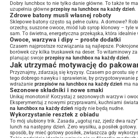
Dobry lunchbox to nie tylko danie główne. To także te ma
uzupełnia główne
przepisy na lunchbox na każdy dzień
.
Zdrowe batony musli własnej roboty
Sklepowe batony często są pełne cukru. A domowe? Robisz
orzechy, suszone owoce, miód lub syrop klonowy – tyle 
sam. To świetna, energetyczna przekąska, która idealni
Owoce, warzywa i dipy – proste dodatki
Czasem najprostsze rozwiązania są najlepsze. Pokrojone
borówek czy kilka truskawek na deser. To witaminowy zas
planując swoje
przepisy na lunchbox na każdy dzień
.
Jak utrzymać motywację do pakowan
Przyznajmy, zdarzają się kryzysy. Czasem po prostu się
tego dobrego nawyku i sprawienie, by przygotowywanie p
wdrażanie
przepisów na lunchbox na każdy dzień
ma nam
Sezonowe składniki i nowe smaki
Unikaj monotonii! Korzystaj z sezonowych warzyw i owocó
Eksperymentuj z nowymi przyprawami, kuchniami świata.
na lunchbox na każdy dzień
nigdy nie będą nudne.
Wykorzystanie resztek z obiadu
To mój ulubiony trik. Zasada „ugotuj raz, zjedz dwa razy”
lunch na następny dzień. Zero wysiłku, a posiłek gotowy. 
sposób, by mieć gotowy posiłek, zwłaszcza gdy wykorzy