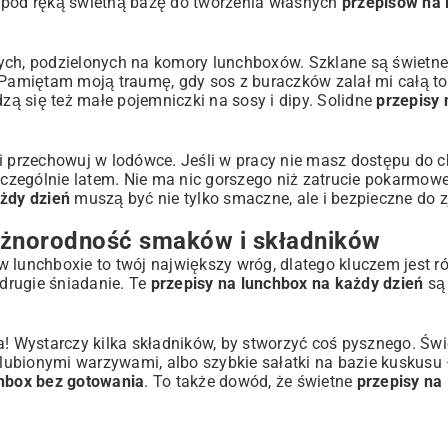
z pod ręką świetną bazę do tworzenia własnych
przepisów na 
ych, podzielonych na komory lunchboxów. Szklane są świetne,
. Pamiętam moją traumę, gdy sos z buraczków zalał mi całą t
ą się też małe pojemniczki na sosy i dipy. Solidne
przepisy 
i przechowuj w lodówce. Jeśli w pracy nie masz dostępu do ch
czególnie latem. Nie ma nic gorszego niż zatrucie pokarmowe
żdy dzień
muszą być nie tylko smaczne, ale i bezpieczne do 
różnorodność smaków i składników
w lunchboxie to twój największy wróg, dlatego kluczem jest r
 drugie śniadanie. Te
przepisy na lunchbox na każdy dzień
są 
a! Wystarczy kilka składników, by stworzyć coś pysznego. Świ
 ulubionymi warzywami, albo szybkie sałatki na bazie kuskusu
chbox bez gotowania
. To także dowód, że świetne
przepisy na