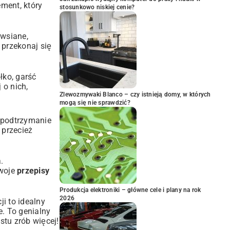
ement, który
stosunkowo niskiej cenie?
owsiane,
 przekonaj się
łko, garść
 o nich,
Zlewozmywaki Blanco – czy istnieją domy, w których
mogą się nie sprawdzić?
a podtrzymanie
 przecież
.
Twoje
przepisy
Produkcja elektroniki – główne cele i plany na rok
2026
ji to idealny
e. To genialny
stu zrób więcej!