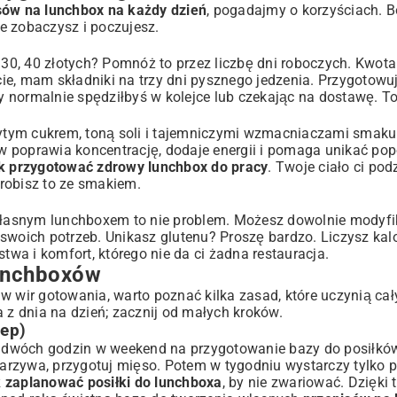
sów na lunchbox na każdy dzień
, pogadajmy o korzyściach. Bo
re zobaczysz i poczujesz.
 30, 40 złotych? Pomnóż to przez liczbę dni roboczych. Kwota 
 i składników
e, mam składniki na trzy dni pysznego jedzenia. Przygotowuj
ry normalnie spędziłbyś w kolejce lub czekając na dostawę. To
krytym cukrem, toną soli i tajemniczymi wzmacniaczami smak
w poprawia koncentrację, dodaje energii i pomaga unikać po
k przygotować zdrowy lunchbox do pracy
. Twoje ciało ci pod
zrobisz to ze smakiem.
Z własnym lunchboxem to nie problem. Możesz dowolnie mody
 swoich potrzeb. Unikasz glutenu? Proszę bardzo. Liczysz kal
twa i komfort, którego nie da ci żadna restauracja.
lunchboxów
w wir gotowania, warto poznać kilka zasad, które uczynią cał
 z dnia na dzień; zacznij od małych kroków.
ep)
ie dwóch godzin w weekend na przygotowanie bazy do posiłkó
 warzywa, przygotuj mięso. Potem w tygodniu wystarczy tylko 
k zaplanować posiłki do lunchboxa
, by nie zwariować. Dzięki