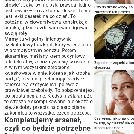
głowie”. Jaka by nie była prawda, jedno
Kiedy klasyka to za mało – pomysły na
Przerzedzone włosy na 
jest pewne – to ciasto ma duszę. To nie
wariacje
zatrzymać ten proces
jest lekki deserek na co dzień. To
Przechowywanie i serwowanie tego
potężna, wielowarstwowa konstrukcja
cuda
smaku, gdzie każda warstwa odgrywa
Ciasto, które łączy pokolenia
swoją rolę.
Mamy tu wilgotny, intensywnie
czekoladowy biszkopt, który wręcz tonie
w aromatycznym ponczu. Potem
aksamitny, maślany krem budyniowy –
tak delikatny, że rozpływa się w ustach.
Zeppelin – zegarki z l
A w tym wszystkim zatopione
elegancją
kwaskowate wiśnie, które są jak kropka
nad „i”, idealnie przełamując słodycz
całości. Na szczycie lśni polewa z
prawdziwej czekolady. To połączenie jest
po prostu genialne. Kiedyś myślałam, że
to strasznie skomplikowane, ale okazało
się, że dobry przepis na ciasto pijana
zakonnica to wszystko, czego potrzeba.
Kompletujemy arsenał,
Czy wiesz, jak prawidł
twarzy, by cieszyć się 
czyli co będzie potrzebne
niedoskonałości?