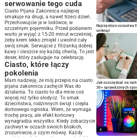
serwowanie tego cuda
Ciasto Pijana Zakonnica najlepiej
smakuje na drugi, a nawet trzeci dzień.
Przechowujcie je w lodówce, w
Najczęstsze oszustwa f
szczelnym pojemniku. Przed podaniem
uniknąć
warto je wyjąć z 15-20 minut wcześniej,
żeby krem lekko zmiękł i uwolnił cały
swój smak. Serwujcie z filiżanką dobrej
kawy i cieszcie się każdą chwilą. To jest
deser, który zasługuje na celebrację.
Ciasto, które łączy
pokolenia
Mam nadzieję, że mój przepis na ciasto
Jak oszczędzać na rac
pijana zakonnica zachęcił Was do
30+ sprawdzonych sp
działania. To ciasto to dla mnie coś
więcej niż tylko słodycz. To smak
dzieciństwa, rodzinnych świąt i ciepła
domowego ogniska. Wiem, że wymaga
trochę pracy, ale efekt końcowy
wynagradza wszystko. Kiedy zobaczycie
zachwyt w oczach swoich bliskich,
zrozumiecie, o czym mówię. Każdy