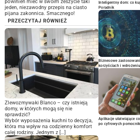
powinien mieć w swoim zeszycie taki
Inteligentny dom: co k
jeden, niezawodny przepis na ciasto
Poradnik
pijana zakonnica. Smacznego!
PRZECZYTAJ RÓWNIEŻ
Biznesowe zastosowani
korzyściach i wdrożeni
Zlewozmywaki Blanco – czy istnieją
domy, w których mogą się nie
sprawdzić?
Aplikacje ułatwiające c
Wybór wyposażenia kuchni to decyzja,
po cyfrowych pomocni
która ma wpływ na codzienny komfort
całej rodziny. Jednym z […]