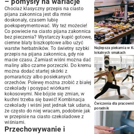
– pomysły na wariacje
Chociaż klasyczny przepis na ciasto
pijana zakonnica jest dla mnie
doskonały, czasem lubię
poeksperymentować. Wy też możecie!
Co powiecie na ciasto pijana zakonnica
bez pieczenia? Wystarczy kupić gotowe,
ciemne blaty biszkoptowe albo użyć
warstw herbatników. To świetny szybki
Najlepsza piekarnia w 
lokalnych smakach
przepis na pijana zakonnica, gdy nie
macie czasu. Zamiast wiśni można dać
maliny albo czarne porzeczki. Do kremu
można dodać startej skórki z
pomarańczy albo posiekanych
orzechów. Polewę można zrobić z białej
czekolady i posypać wiórkami
kokosowymi. Nie bójcie się zmian, w
kuchni trzeba się bawić! Kombinacja
Ćwiczenia dla pracown
czekolady i wiśni jest jednak tak udana,
poradnik
że często do niej wracam, podobnie jak
w
przepisie na ciasto czekoladowe z
wiśniami
.
Przechowywanie i