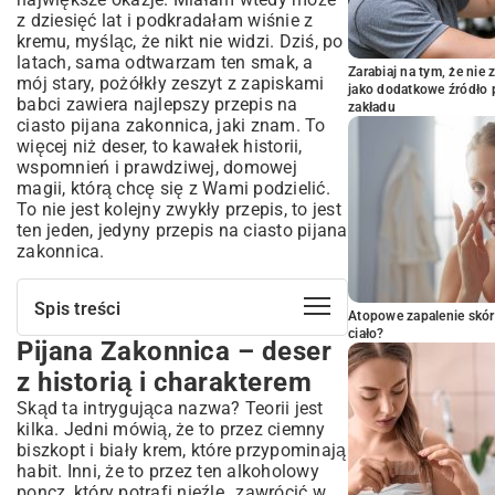
z dziesięć lat i podkradałam wiśnie z
kremu, myśląc, że nikt nie widzi. Dziś, po
latach, sama odtwarzam ten smak, a
Zarabiaj na tym, że ni
mój stary, pożółkły zeszyt z zapiskami
jako dodatkowe źródło 
babci zawiera najlepszy przepis na
zakładu
ciasto pijana zakonnica, jaki znam. To
więcej niż deser, to kawałek historii,
wspomnień i prawdziwej, domowej
magii, którą chcę się z Wami podzielić.
To nie jest kolejny zwykły przepis, to jest
ten jeden, jedyny przepis na ciasto pijana
zakonnica.
Spis treści
Atopowe zapalenie skór
ciało?
Pijana Zakonnica – deser
Pijana Zakonnica – deser z historią i
charakterem
z historią i charakterem
Kompletujemy arsenał, czyli co będzie
Skąd ta intrygująca nazwa? Teorii jest
potrzebne
kilka. Jedni mówią, że to przez ciemny
Do dzieła! Jak zrobić ciasto Pijana
biszkopt i biały krem, które przypominają
Zakonnica krok po kroku
habit. Inni, że to przez ten alkoholowy
poncz, który potrafi nieźle „zawrócić w
Kilka moich trików na zakonnicę idealną