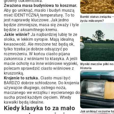
główny cukiernictwa.
Zważona masa budyniowa to koszmar.
Aby go uniknąć, masło i budyń muszą
mieć IDENTYCZNĄ temperaturę. To to
Bambi status związku 
jest naprawdę kluczowe. Jak jedno
życiu miłosnym?
będzie zimniejsze, masa się zważy i tyle
będzie z aksamitnego kremu.
Jakie wiśnie?
Ja najbardziej lubię te ze
słoika, w lekkim syropie. Mają idealną
kwasowość. Ale mrożone też będą ok,
tylko trzeba je dobrze odsączyć po
rozmrożeniu. W końcu ciasto pijana
zakonnica z wiśniami to klasyka. A jeśli
macie ochotę na inne wiśniowe wypieki,
Wyniki meczów piłki noż
polecam sprawdzić
ciasto wiśniowe z
Historia
kruszonką
.
Krojenie to sztuka.
Ciasto musi być
BARDZO dobrze schłodzone. Do krojenia
używajcie długiego, ostrego noża,
maczanego we wrzątku i wycieranego do
sucha przed każdym cięciem. Wtedy
kawałki będą idealne.
Kiedy klasyka to za mało
Jak uniknąć oszustw h