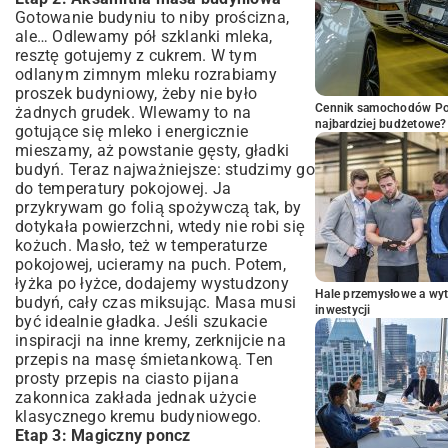
Gotowanie budyniu to niby prościzna,
ale… Odlewamy pół szklanki mleka,
resztę gotujemy z cukrem. W tym
odlanym zimnym mleku rozrabiamy
proszek budyniowy, żeby nie było
Cennik samochodów Por
żadnych grudek. Wlewamy to na
najbardziej budżetowe?
gotujące się mleko i energicznie
mieszamy, aż powstanie gęsty, gładki
budyń. Teraz najważniejsze: studzimy go
do temperatury pokojowej. Ja
przykrywam go folią spożywczą tak, by
dotykała powierzchni, wtedy nie robi się
kożuch. Masło, też w temperaturze
pokojowej, ucieramy na puch. Potem,
łyżka po łyżce, dodajemy wystudzony
Hale przemysłowe a wyt
budyń, cały czas miksując. Masa musi
inwestycji
być idealnie gładka. Jeśli szukacie
inspiracji na inne kremy, zerknijcie na
przepis na masę śmietankową
. Ten
prosty przepis na ciasto pijana
zakonnica zakłada jednak użycie
klasycznego kremu budyniowego.
Etap 3: Magiczny poncz