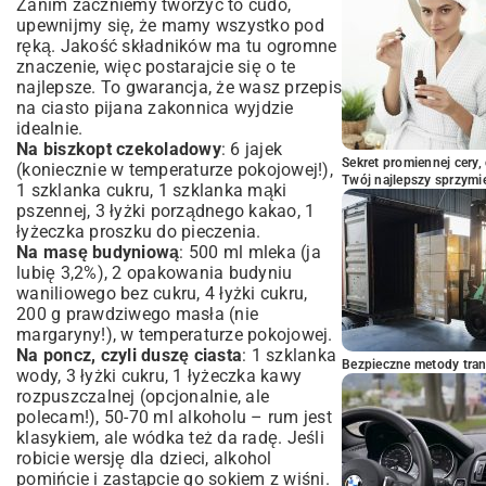
Zanim zaczniemy tworzyć to cudo,
upewnijmy się, że mamy wszystko pod
ręką. Jakość składników ma tu ogromne
znaczenie, więc postarajcie się o te
najlepsze. To gwarancja, że wasz przepis
na ciasto pijana zakonnica wyjdzie
idealnie.
Na biszkopt czekoladowy
: 6 jajek
Sekret promiennej cery,
(koniecznie w temperaturze pokojowej!),
Twój najlepszy sprzymi
1 szklanka cukru, 1 szklanka mąki
pszennej, 3 łyżki porządnego kakao, 1
łyżeczka proszku do pieczenia.
Na masę budyniową
: 500 ml mleka (ja
lubię 3,2%), 2 opakowania budyniu
waniliowego bez cukru, 4 łyżki cukru,
200 g prawdziwego masła (nie
margaryny!), w temperaturze pokojowej.
Na poncz, czyli duszę ciasta
: 1 szklanka
Bezpieczne metody trans
wody, 3 łyżki cukru, 1 łyżeczka kawy
rozpuszczalnej (opcjonalnie, ale
polecam!), 50-70 ml alkoholu – rum jest
klasykiem, ale wódka też da radę. Jeśli
robicie wersję dla dzieci, alkohol
pomińcie i zastąpcie go sokiem z wiśni.