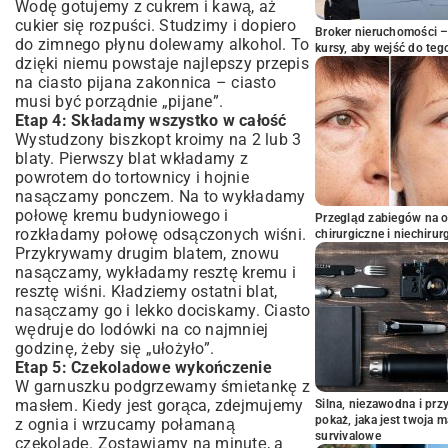
Wodę gotujemy z cukrem i kawą, aż
cukier się rozpuści. Studzimy i dopiero
Broker nieruchomości – 
do zimnego płynu dolewamy alkohol. To
kursy, aby wejść do teg
dzięki niemu powstaje najlepszy przepis
na ciasto pijana zakonnica – ciasto
musi być porządnie „pijane”.
Etap 4: Składamy wszystko w całość
Wystudzony biszkopt kroimy na 2 lub 3
blaty. Pierwszy blat wkładamy z
powrotem do tortownicy i hojnie
nasączamy ponczem. Na to wykładamy
połowę kremu budyniowego i
Przegląd zabiegów na 
rozkładamy połowę odsączonych wiśni.
chirurgiczne i niechirur
Przykrywamy drugim blatem, znowu
nasączamy, wykładamy resztę kremu i
resztę wiśni. Kładziemy ostatni blat,
nasączamy go i lekko dociskamy. Ciasto
wędruje do lodówki na co najmniej
godzinę, żeby się „ułożyło”.
Etap 5: Czekoladowe wykończenie
W garnuszku podgrzewamy śmietankę z
masłem. Kiedy jest gorąca, zdejmujemy
Silna, niezawodna i pr
pokaż, jaka jest twoja 
z ognia i wrzucamy połamaną
survivalowe
czekoladę. Zostawiamy na minutę, a