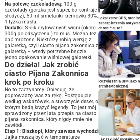
Na polewę czekoladową
: 100 g
czekolady (gorzka jest super, bo kontruje
słodycz), 50 ml śmietanki kremówki 30%,
Lokalizator GPS, monito
1 łyżka masła.
zabezpieczenia antykra
Dodatki
: Słoik drylowanych wiśni (około
chronić auto?
300g po odsączeniu) to mus. Można też
dać mrożone. Niektórzy robią wersję z
galaretką, czyli ciasto pijana zakonnica z
galaretką – wtedy potrzebne będzie
jedno opakowanie wiśniowej galaretki.
Do dzieła! Jak zrobić
ciasto Pijana Zakonnica
krok po kroku
Rozwiązania BIM jako n
architektonicznej
No to zaczynamy. Obiecuję, że
poprowadzę was za rękę. Postępujcie
według wskazówek, a stworzycie deser, o
którym będą krążyć legendy. To jest mój
sprawdzony przez lata przepis na ciasto
pijana zakonnica, który nigdy mnie nie
zawiódł.
Etap 1: Biszkopt, który zawsze wychodzi
Jajka muszą być w temperaturze
Jak zakupić wydajny ko