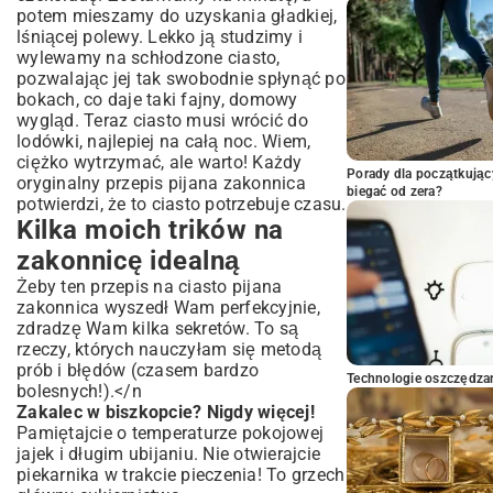
potem mieszamy do uzyskania gładkiej,
lśniącej polewy. Lekko ją studzimy i
wylewamy na schłodzone ciasto,
pozwalając jej tak swobodnie spłynąć po
bokach, co daje taki fajny, domowy
wygląd. Teraz ciasto musi wrócić do
lodówki, najlepiej na całą noc. Wiem,
ciężko wytrzymać, ale warto! Każdy
Porady dla początkując
oryginalny przepis pijana zakonnica
biegać od zera?
potwierdzi, że to ciasto potrzebuje czasu.
Kilka moich trików na
zakonnicę idealną
Żeby ten przepis na ciasto pijana
zakonnica wyszedł Wam perfekcyjnie,
zdradzę Wam kilka sekretów. To są
rzeczy, których nauczyłam się metodą
prób i błędów (czasem bardzo
Technologie oszczędzan
bolesnych!).</n
Zakalec w biszkopcie? Nigdy więcej!
Pamiętajcie o temperaturze pokojowej
jajek i długim ubijaniu. Nie otwierajcie
piekarnika w trakcie pieczenia! To grzech