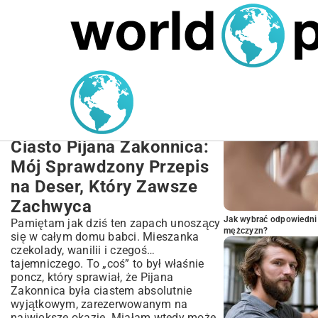
MARIUSZ ŁAMAGA
27.09.2025
NIERUCHOMOŚCI
POPULARNE A
Przepis na Ciasto Pijana
Zakonnica Krok po Kroku |
Idealny Deser
Ciasto Pijana Zakonnica:
Mój Sprawdzony Przepis
na Deser, Który Zawsze
Zachwyca
Jak wybrać odpowiedni 
Pamiętam jak dziś ten zapach unoszący
mężczyzn?
się w całym domu babci. Mieszanka
czekolady, wanilii i czegoś…
tajemniczego. To „coś” to był właśnie
poncz, który sprawiał, że Pijana
Zakonnica była ciastem absolutnie
wyjątkowym, zarezerwowanym na
największe okazje. Miałam wtedy może