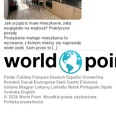
Jak urządzić małe mieszkanie, żeby
wyglądało na większe? Praktyczne
porady
Posiadanie małego mieszkania to
wyzwanie, z którym mierzy się naprawdę
wiele osób. Sam przez to […]
Polski
Čeština
Français
Deutsch
Español
Slovenčina
Română
Dansk
Български
Eesti
Suomi
Ελληνικά
Italiano
Magyar
Lietuvių
Latviešu
Norsk
Português
Srpski
Svenska
English
© 2026 World Point. Wszelkie prawa zastrzeżone.
Polityka prywatności