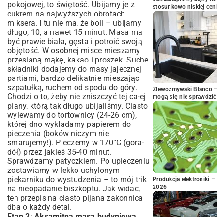
pokojowej, to świętość. Ubijamy je z
stosunkowo niskiej cen
cukrem na najwyższych obrotach
miksera. I tu nie ma, że boli – ubijamy
długo, 10, a nawet 15 minut. Masa ma
być prawie biała, gęsta i potroić swoją
objętość. W osobnej misce mieszamy
przesianą mąkę, kakao i proszek. Suche
składniki dodajemy do masy jajecznej
partiami, bardzo delikatnie mieszając
szpatułką, ruchem od spodu do góry.
Zlewozmywaki Blanco – 
Chodzi o to, żeby nie zniszczyć tej całej
mogą się nie sprawdzić
piany, którą tak długo ubijaliśmy. Ciasto
wylewamy do tortownicy (24-26 cm),
której dno wykładamy papierem do
pieczenia (boków niczym nie
smarujemy!). Pieczemy w 170°C (góra-
dół) przez jakieś 35-40 minut.
Sprawdzamy patyczkiem. Po upieczeniu
zostawiamy w lekko uchylonym
piekarniku do wystudzenia – to mój trik
Produkcja elektroniki – 
2026
na nieopadanie biszkoptu. Jak widać,
ten przepis na ciasto pijana zakonnica
dba o każdy detal.
Etap 2: Aksamitna masa budyniowa