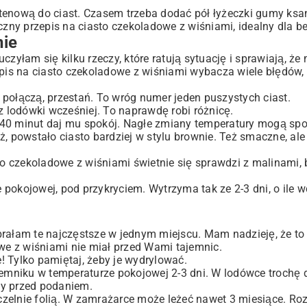
nową do ciast. Czasem trzeba dodać pół łyżeczki gumy ksa
eczny przepis na ciasto czekoladowe z wiśniami, idealny dla 
nie
auczyłam się kilku rzeczy, które ratują sytuację i sprawiają, że
epis na ciasto czekoladowe z wiśniami wybacza wiele błędów, a
ię połączą, przestań. To wróg numer jeden puszystych ciast.
z lodówki wcześniej. To naprawdę robi różnicę.
 30-40 minut daj mu spokój. Nagłe zmiany temperatury mogą s
, powstało ciasto bardziej w stylu brownie. Też smaczne, ale 
sto czekoladowe z wiśniami świetnie się sprawdzi z malinami
pokojowej, pod przykryciem. Wytrzyma tak ze 2-3 dni, o ile w
brałam te najczęstsze w jednym miejscu. Mam nadzieję, że to 
owe z wiśniami nie miał przed Wami tajemnic.
! Tylko pamiętaj, żeby je wydrylować.
niku w temperaturze pokojowej 2-3 dni. W lodówce trochę dł
iny przed podaniem.
zelnie folią. W zamrażarce może leżeć nawet 3 miesiące. Ro