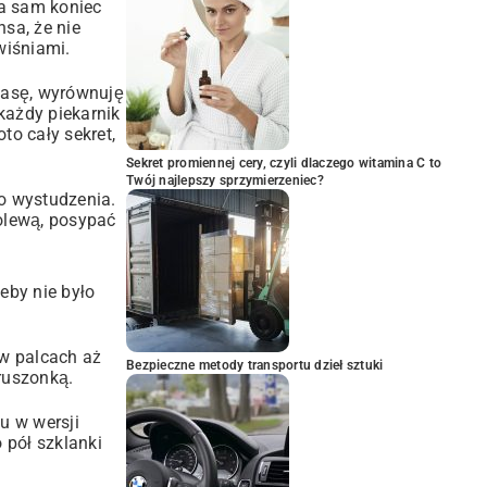
Na sam koniec
sa, że nie
wiśniami.
masę, wyrównuję
każdy piekarnik
to cały sekret,
Sekret promiennej cery, czyli dlaczego witamina C to
Twój najlepszy sprzymierzeniec?
go wystudzenia.
olewą, posypać
eby nie było
 w palcach aż
Bezpieczne metody transportu dzieł sztuki
kruszonką.
u w wersji
 pół szklanki