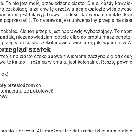
e. To nie jest mdłe, przesłodzone ciasto. O nie. Każdy kawałe
ą czekoladę, a za chwilę orzeźwiającą eksplozję wiśnioweg
iśniami jest tak wyjątkowy. To deser, który ma charakter, któr
 ciasta
 poprzestać!). To naprawdę jest uniwersalny przepis na cia
o zakalec. Ale ten przepis jest naprawdę wybaczający. To nap
 wpadają niezapowiedziani goście albo po prostu masz ochotę
 przepis na ciasto czekoladowe z wiśniami, jaki wpadnie w W
przegląd szafek
rzepis na ciasto czekoladowe z wiśniami zaczyna się od dobr
zwoite kakao – różnica w smaku jest kolosalna. Resztę pewn
 ok)
lubię przesłodzonych
 w temperaturze pokojowej!
kowy
rosto z drzewa. Ale mrożone też dają radę, tylko pamiętajcie,