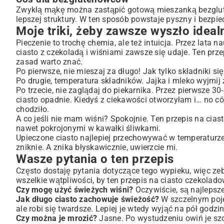
Zwykłą mąkę można zastąpić gotową mieszanką bezglute
lepszej struktury. W ten sposób powstaje pyszny i bezpi
Moje triki, żeby zawsze wyszło ideal
Pieczenie to trochę chemia, ale też intuicja. Przez lata n
ciasto z czekoladą i wiśniami zawsze się udaje. Ten prz
zasad warto znać.
Po pierwsze, nie mieszaj za długo! Jak tylko składniki s
Po drugie, temperatura składników. Jajka i mleko wyjmij 
Po trzecie, nie zaglądaj do piekarnika. Przez pierwsze
ciasto opadnie. Kiedyś z ciekawości otworzyłam i… no cóż
chodziło.
A co jeśli nie mam wiśni? Spokojnie. Ten przepis na cia
nawet pokrojonymi w kawałki śliwkami.
Upieczone ciasto najlepiej przechowywać w temperaturze 
zniknie. A znika błyskawicznie, uwierzcie mi.
Wasze pytania o ten przepis
Często dostaję pytania dotyczące tego wypieku, więc ze
wszelkie wątpliwości, by ten przepis na ciasto czekolad
Czy mogę użyć świeżych wiśni?
Oczywiście, są najlepsze
Jak długo ciasto zachowuje świeżość?
W szczelnym pojem
ale robi się twardsze. Lepiej je wtedy wyjąć na pół godz
Czy można je mrozić?
Jasne. Po wystudzeniu owiń je szc