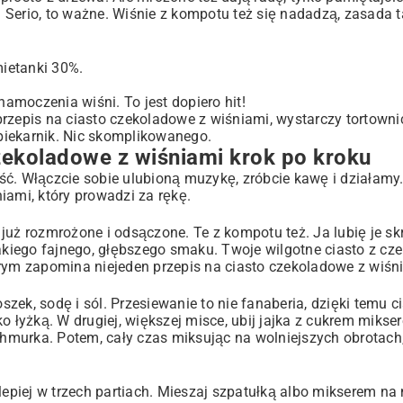
 Serio, to ważne. Wiśnie z kompotu też się nadadzą, zasada 
mietanki 30%.
namoczenia wiśni. To jest dopiero hit!
n przepis na ciasto czekoladowe z wiśniami, wystarczy tortow
 piekarnik. Nic skomplikowanego.
czekoladowe z wiśniami krok po kroku
ść. Włączcie sobie ulubioną muzykę, zróbcie kawę i działamy
iami, który prowadzi za rękę.
ż rozmrożone i odsączone. Te z kompotu też. Ja lubię je sk
akiego fajnego, głębszego smaku. Twoje wilgotne ciasto z cze
órym zapomina niejeden przepis na ciasto czekoladowe z wiśn
oszek, sodę i sól. Przesiewanie to nie fanaberia, dzięki temu c
 łyżką. W drugiej, większej misce, ubij jajka z cukrem mikser
 chmurka. Potem, cały czas miksując na wolniejszych obrotach
lepiej w trzech partiach. Mieszaj szpatułką albo mikserem na