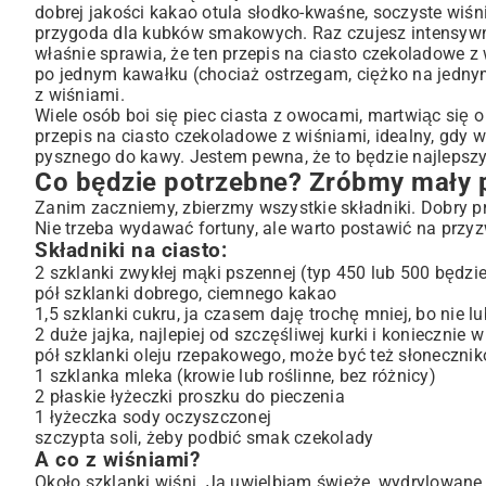
Krok 4: Czas do pieca!
dobrej jakości kakao otula słodko-kwaśne, soczyste wiśni
Krok 5: Chwila cierpliwości
przygoda dla kubków smakowych. Raz czujesz intensywn
właśnie sprawia, że ten przepis na ciasto czekoladowe z w
Lubisz kombinować? Pomysły na wariacje na temat tego
po jednym kawałku (chociaż ostrzegam, ciężko na jednym
Wersja z chrupiącą kruszonką
z wiśniami.
A może wegańskie ciasto czekoladowe z wiśniami?
Wiele osób boi się piec ciasta z owocami, martwiąc się 
Coś dla bezglutenowców
przepis na ciasto czekoladowe z wiśniami, idealny, gdy
Moje triki, żeby zawsze wyszło idealnie
pysznego do kawy. Jestem pewna, że to będzie najlepszy
Co będzie potrzebne? Zróbmy mały 
Wasze pytania o ten przepis
Zanim zaczniemy, zbierzmy wszystkie składniki. Dobry p
Nie trzeba wydawać fortuny, ale warto postawić na przy
Składniki na ciasto:
2 szklanki zwykłej mąki pszennej (typ 450 lub 500 będzie
pół szklanki dobrego, ciemnego kakao
1,5 szklanki cukru, ja czasem daję trochę mniej, bo nie 
2 duże jajka, najlepiej od szczęśliwej kurki i koniecznie
pół szklanki oleju rzepakowego, może być też słoneczni
1 szklanka mleka (krowie lub roślinne, bez różnicy)
2 płaskie łyżeczki proszku do pieczenia
1 łyżeczka sody oczyszczonej
szczypta soli, żeby podbić smak czekolady
A co z wiśniami?
Około szklanki wiśni. Ja uwielbiam świeże, wydrylowane p