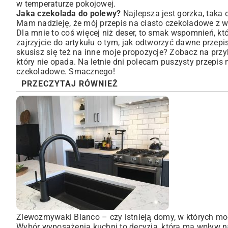
w temperaturze pokojowej.
Jaka czekolada do polewy?
Najlepsza jest gorzka, taka 
Mam nadzieję, że mój przepis na ciasto czekoladowe z 
Dla mnie to coś więcej niż deser, to smak wspomnień, któ
zajrzyjcie do artykułu o tym, jak odtworzyć
dawne przepis
skusisz się też na inne moje propozycje? Zobacz na prz
który nie opada. Na letnie dni polecam puszysty
przepis 
czekoladowe
. Smacznego!
PRZECZYTAJ RÓWNIEŻ
Zlewozmywaki Blanco – czy istnieją domy, w których mo
Wybór wyposażenia kuchni to decyzja, która ma wpływ na