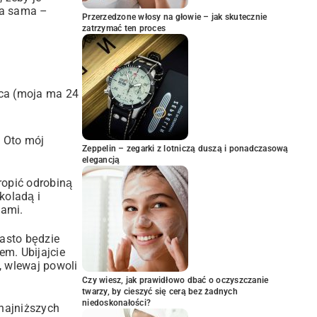
ta sama –
Przerzedzone włosy na głowie – jak skutecznie
zatrzymać ten proces
nica (moja ma 24
. Oto mój
Zeppelin – zegarki z lotniczą duszą i ponadczasową
elegancją
ropić odrobiną
koladą i
iami.
iasto będzie
em. Ubijajcie
, wlewaj powoli
Czy wiesz, jak prawidłowo dbać o oczyszczanie
twarzy, by cieszyć się cerą bez żadnych
niedoskonałości?
 najniższych