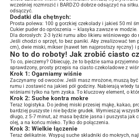
wcześniej rozmrozić i BARDZO dobrze odsączyć na sitku.
odsączyć.
Dodatki dla chętnych:
Prosta polewa: 100 g gorzkiej czekolady i jakieś 50 ml ś
Cukier puder do oprószenia – klasyka zawsze w modzie.
Dla dorosłych: 2-3 łyżki rumu albo likieru wiśniowego do 
Jeśli chodzi o sprzęt, to bez paniki. Aby zrealizować te
cm), dwie miski, mikser (nawet ten najprostszy ręczny) i
No to do roboty! Jak zrobić ciasto 
To co, pieczemy? Obiecuję, że to będzie sama przyjemno
sprawdzony, prosty przepis na ciasto czekoladowe z wiśn
Krok 1: Ogarniamy wiśnie
Zaczynamy od owoców. Jeśli masz mrożone, muszą być ju
rumu i zostawić na jakieś pół godziny. Nabierają wtedy t
wiśniami tylko na tym zyska. To kluczowy element, o kt
Krok 2: Suche kontra mokre
Teraz logistyka. Do jednej miski przesiej mąkę, kakao, pr
bardziej puszyste i nie będzie grudek. Wymieszaj wszystko
długo, z 5-7 minut, aż masa będzie jasna i puszysta jak
olej, a na końcu mleko. Tylko do połączenia.
Krok 3: Wielkie łączenie
Teraz delikatnie. Wsypuj suche składniki do mokrych, naj