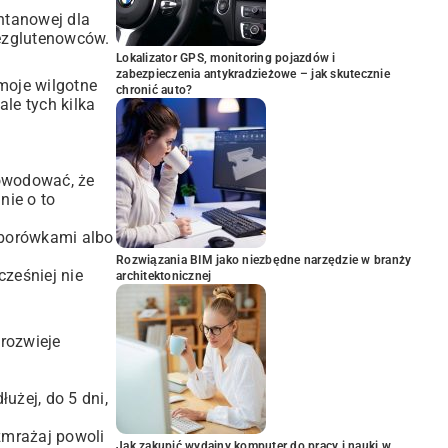
ntanowej dla
bezglutenowców.
Lokalizator GPS, monitoring pojazdów i
zabezpieczenia antykradzieżowe – jak skutecznie
 moje wilgotne
chronić auto?
le tych kilka
powodować, że
nie o to
, borówkami albo
Rozwiązania BIM jako niezbędne narzędzie w branży
cześniej nie
architektonicznej
rozwieje
użej, do 5 dni,
zmrażaj powoli
Jak zakupić wydajny komputer do pracy i nauki w