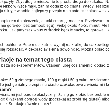
połączyły. Zbyt długie mieszanie to prosta droga do zakalca! 
e lekko w łyżce mąki, zanim dodasz do ciasta. Wtedy jest szan
jaki kryje w sobie najlepszy przepis na ciasto czekoladowe z 
papierem do pieczenia, a boki smaruję masłem. Przelewam 
ie góra-dół, bez termoobiegu). Piekę około 45-55 minut. Ale 
czka. Jak patyczek wbity w środek będzie suchy, to gotowe – o
ech ochłonie. Potem delikatnie wyjmij na kratkę do całkowite
 się rozpadać. A dekoracja? Pełna dowolność. Można polać p
e.
acje na temat tego ciasta
a baza do eksperymentów. Czasem lubię coś zmienić, dodać, ż
nkę: 50 g zimnego masła, 100 g mąki i 50 g cukru rozcieram
To jest genialny przepis na ciasto czekoladowe z wiśniami i 
iami?
wiśniami jest bardzo elastyczny. Da się go zrobić bez problem
ego 6 łyżkami gorącej wody (poczekaj aż zrobi się glutek) albo
inne. Smakuje równie dobrze!