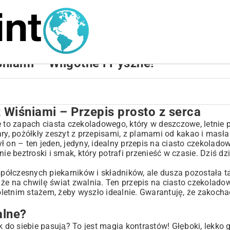
niami – Wilgotne i Pyszne!
Wiśniami – Przepis prosto z serca
prosto z serca
e to zapach ciasta czekoladowego, który w deszczowe, letnie
ary, pożółkły zeszyt z przepisami, z plamami od kakao i masła
 on – ten jeden, jedyny, idealny przepis na ciasto czekolado
ie beztroski i smak, który potrafi przenieść w czasie. Dziś dz
ółczesnych piekarników i składników, ale dusza pozostała t
że na chwilę świat zwalnia. Ten przepis na ciasto czekolado
mi krok po kroku
loletnim stażem, żeby wyszło idealnie. Gwarantuję, że zakocha
alne?
k do siebie pasują? To jest magia kontrastów! Głęboki, lekko 