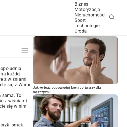
Biznes
Motoryzacja
Nieruchomości
Sport
Technologie
POPULARNE ARTYKUŁY
Uroda
 popołudnia
 na każdej
we z wiśniami.
ielę się z Wami
Jak wybrać odpowiedni krem do twarzy dla
mężczyzn?
a sama. To
we z wiśniami
cie się w nim
gorzki smak