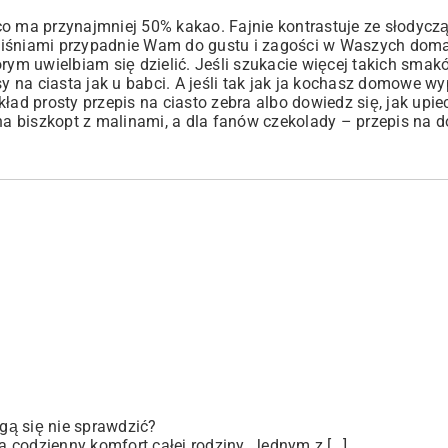
co ma przynajmniej 50% kakao. Fajnie kontrastuje ze słodyczą
wiśniami przypadnie Wam do gustu i zagości w Waszych doma
rym uwielbiam się dzielić. Jeśli szukacie więcej takich smak
y na ciasta jak u babci
. A jeśli tak jak ja kochasz domowe wy
ykład
prosty przepis na ciasto zebra
albo dowiedz się,
jak upie
na biszkopt z malinami
, a dla fanów czekolady –
przepis na 
gą się nie sprawdzić?
 codzienny komfort całej rodziny. Jednym z […]