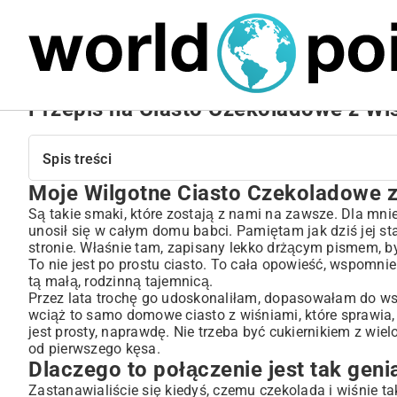
MARIUSZ ŁAMAGA
27.09.2025
NIERUCHOMOŚCI
Przepis na Ciasto Czekoladowe z Wiś
Spis treści
Moje Wilgotne Ciasto Czekoladowe z 
Moje Wilgotne Ciasto Czekoladowe z Wiśniami – Przepis 
Dlaczego to połączenie jest tak genialne?
Są takie smaki, które zostają z nami na zawsze. Dla mni
unosił się w całym domu babci. Pamiętam jak dziś jej st
Co będzie potrzebne? Zróbmy mały przegląd szafek
stronie. Właśnie tam, zapisany lekko drżącym pismem, był
Składniki na ciasto:
To nie jest po prostu ciasto. To cała opowieść, wspomnien
A co z wiśniami?
tą małą, rodzinną tajemnicą.
Dodatki dla chętnych:
Przez lata trochę go udoskonaliłam, dopasowałam do wsp
wciąż to samo domowe ciasto z wiśniami, które sprawia, 
No to do roboty! Jak zrobić ciasto czekoladowe z wiśnia
jest prosty, naprawdę. Nie trzeba być cukiernikiem z wie
Krok 1: Ogarniamy wiśnie
od pierwszego kęsa.
Krok 2: Suche kontra mokre
Dlaczego to połączenie jest tak geni
Krok 3: Wielkie łączenie
Zastanawialiście się kiedyś, czemu czekolada i wiśnie ta