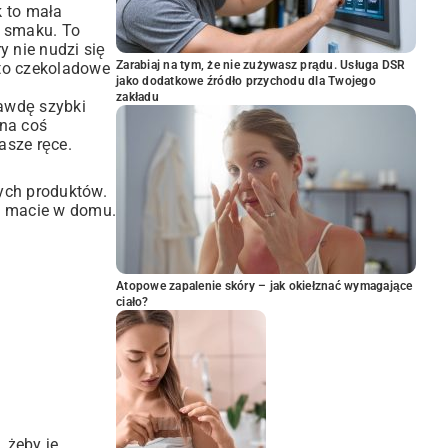
k to mała
o smaku. To
y nie nudzi się
Zarabiaj na tym, że nie zużywasz prądu. Usługa DSR
sto czekoladowe
jako dodatkowe źródło przychodu dla Twojego
zakładu
rawdę szybki
 na coś
asze ręce.
ych produktów.
ie macie w domu.
Atopowe zapalenie skóry – jak okiełznać wymagające
ciało?
 żeby je