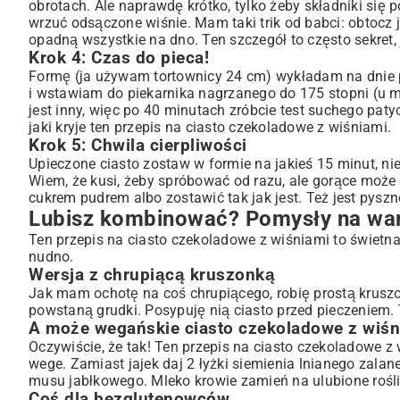
obrotach. Ale naprawdę krótko, tylko żeby składniki się 
wrzuć odsączone wiśnie. Mam taki trik od babci: obtocz j
opadną wszystkie na dno. Ten szczegół to często sekret, 
Krok 4: Czas do pieca!
Formę (ja używam tortownicy 24 cm) wykładam na dnie 
i wstawiam do piekarnika nagrzanego do 175 stopni (u mn
jest inny, więc po 40 minutach zróbcie test suchego paty
jaki kryje ten przepis na ciasto czekoladowe z wiśniami.
Krok 5: Chwila cierpliwości
Upieczone ciasto zostaw w formie na jakieś 15 minut, ni
Wiem, że kusi, żeby spróbować od razu, ale gorące może
cukrem pudrem albo zostawić tak jak jest. Też jest pyszn
Lubisz kombinować? Pomysły na wari
Ten przepis na ciasto czekoladowe z wiśniami to świetn
nudno.
Wersja z chrupiącą kruszonką
Jak mam ochotę na coś chrupiącego, robię prostą kruszo
powstaną grudki. Posypuję nią ciasto przed pieczeniem. 
A może wegańskie ciasto czekoladowe z wiśn
Oczywiście, że tak! Ten przepis na ciasto czekoladowe z 
wege. Zamiast jajek daj 2 łyżki siemienia lnianego zalan
musu jabłkowego. Mleko krowie zamień na ulubione rośl
Coś dla bezglutenowców