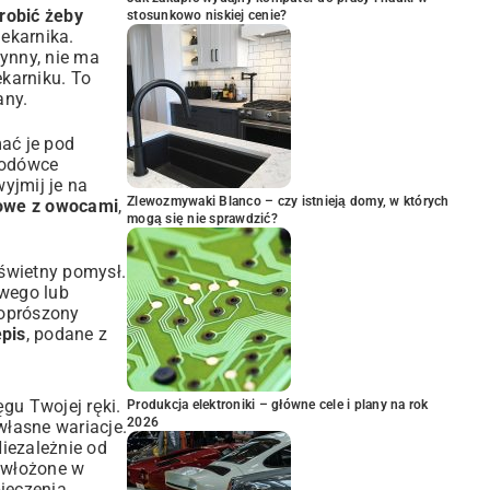
robić żeby
stosunkowo niskiej cenie?
ekarnika.
łynny, nie ma
ekarniku. To
any.
mać je pod
lodówce
yjmij je na
Zlewozmywaki Blanco – czy istnieją domy, w których
kowe z owocami
,
mogą się nie sprawdzić?
 świetny pomysł.
owego lub
 oprószony
pis
, podane z
ęgu Twojej ręki.
Produkcja elektroniki – główne cele i plany na rok
2026
własne wariacje.
iezależnie od
 włożone w
pieczenia
,