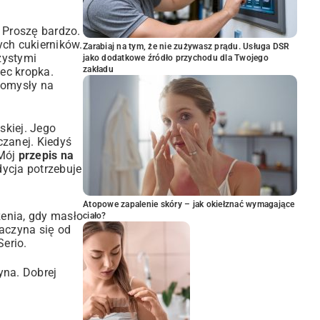
 Proszę bardzo.
ych cukierników.
Zarabiaj na tym, że nie zużywasz prądu. Usługa DSR
zystymi
jako dodatkowe źródło przychodu dla Twojego
zakładu
iec kropka.
pomysły na
skiej. Jego
czanej. Kiedyś
 Mój
przepis na
dycja potrzebuje
Atopowe zapalenie skóry – jak okiełznać wymagające
zenia, gdy masło
ciało?
aczyna się od
Serio.
yna. Dobrej