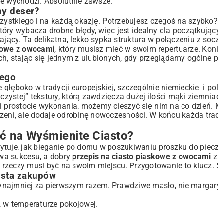
ze wychodzi. Absolutnie zawsze.
ny deser?
szystkiego i na każdą okazję. Potrzebujesz czegoś na szybko?
óry wybacza drobne błędy, więc jest idealny dla początkując
ający. Ta delikatna, lekko sypka struktura w połączeniu z soc
skowe z owocami
, który musisz mieć w swoim repertuarze. Kon
ach, stając się jednym z ulubionych, gdy przeglądamy ogólne 
wego
łęboko w tradycji europejskiej, szczególnie niemieckiej i pol
wego z Owocami
zczystej” tekstury, którą zawdzięcza dużej ilości mąki ziemnia
ki prostocie wykonania, możemy cieszyć się nim na co dzień.
porę roku
rzeni, ale dodaje odrobinę nowoczesności. W końcu każda tra
ć na Wyśmienite Ciasto?
irytuje, jak bieganie po domu w poszukiwaniu proszku do piec
owa sukcesu, a dobry
przepis na ciasto piaskowe z owocami
z
a rzeczy musi być na swoim miejscu. Przygotowanie to klucz. 
ista zakupów
y Ulubiony Przepis
ynajmniej za pierwszym razem. Prawdziwe masło, nie margar
, w temperaturze pokojowej.