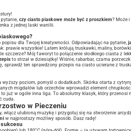
stury!
 pytanie,
czy ciasto piaskowe może być z proszkiem
? Może i
nka z jednej laski wanilii.
 piaskowego?
 popisu dla Twojej kreatywności. Odpowiadając na pytanie,
j
k: prawie wszystkie! Latem królują truskawki, maliny, borówki,
 Ale szczerze? Mój faworyt to połączenie słodkiego ciasta z lek
zepis
to strzał w dziesiątkę! Wiśnie, rabarbar, czarna porzecz
ję, sprawdź ten
sprawdzony przepis na ciasto ucierane z trus
a wyższy poziom, pomyśl o dodatkach. Skórka otarta z cytryn
anych migdałów lub orzechów wprowadzi element chrupkości
to już w ogóle inna liga. To absolutny klasyk, który przenos
ć cuda.
trzostwo w Pieczeniu
, włącz ulubioną muzykę i przygotuj się na stworzenie arcydz
mi
w najprostszy możliwy sposób. Dasz radę!
o sukcesu
oobieg) lub 180°C (góra-dół). Formę – ja używam tortownicy