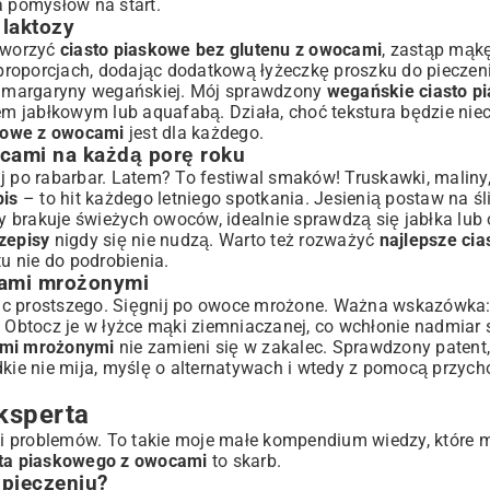
a pomysłów na start.
 laktozy
stworzyć
ciasto piaskowe bez glutenu z owocami
, zastąp mąk
roporcjach, dodając dodatkową łyżeczkę proszku do pieczeni
ci margaryny wegańskiej. Mój sprawdzony
wegańskie ciasto p
 jabłkowym lub aquafabą. Działa, choć tekstura będzie nieco
skowe z owocami
jest dla każdego.
ocami na każdą porę roku
j po rabarbar. Latem? To festiwal smaków! Truskawki, maliny
pis
– to hit każdego letniego spotkania. Jesienią postaw na śl
 brakuje świeżych owoców, idealnie sprawdzą się jabłka lub
zepisy
nigdy się nie nudzą. Warto też rozważyć
najlepsze cia
u nie do podrobienia.
cami mrożonymi
 Nic prostszego. Sięgnij po owoce mrożone. Ważna wskazówka:
o. Obtocz je w łyżce mąki ziemniaczanej, co wchłonie nadmiar
ami mrożonymi
nie zamieni się w zakalec. Sprawdzony patent, 
dkie nie mija, myślę o alternatywach i wtedy z pomocą przyc
ksperta
ań i problemów. To takie moje małe kompendium wiedzy, które 
sta piaskowego z owocami
to skarb.
upieczeniu?