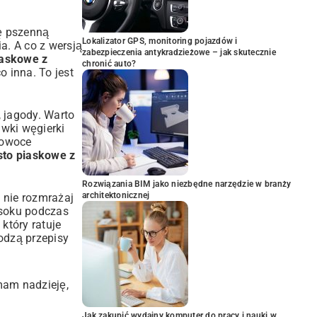
ę pszenną
Lokalizator GPS, monitoring pojazdów i
a. A co z wersją
zabezpieczenia antykradzieżowe – jak skutecznie
iaskowe z
chronić auto?
 inna. To jest
, jagody. Warto
iwki węgierki
 owoce
sto piaskowe z
Rozwiązania BIM jako niezbędne narzędzie w branży
architektonicznej
 nie rozmrażaj
 soku podczas
który ratuje
hodzą
przepisy
mam nadzieję,
Jak zakupić wydajny komputer do pracy i nauki w