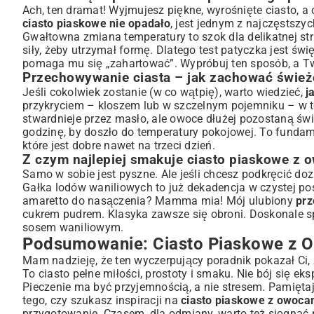
Ach, ten dramat! Wyjmujesz piękne, wyrośnięte ciasto, a
ciasto piaskowe nie opadało
, jest jednym z najczęstszy
Gwałtowna zmiana temperatury to szok dla delikatnej struk
siły, żeby utrzymał formę. Dlatego test patyczka jest św
pomaga mu się „zahartować”. Wypróbuj ten sposób, a T
Przechowywanie ciasta – jak zachować śwież
Jeśli cokolwiek zostanie (w co wątpię), warto wiedzieć,
j
przykryciem – kloszem lub w szczelnym pojemniku – w t
stwardnieje przez masło, ale owoce dłużej pozostaną świ
godzinę, by doszło do temperatury pokojowej. To fundam
które jest dobre nawet na trzeci dzień.
Z czym najlepiej smakuje ciasto piaskowe z 
Samo w sobie jest pyszne. Ale jeśli chcesz podkręcić doz
Gałka lodów waniliowych to już dekadencja w czystej pos
amaretto do nasączenia? Mamma mia! Mój ulubiony
prz
cukrem pudrem. Klasyka zawsze się obroni. Doskonale s
sosem waniliowym.
Podsumowanie: Ciasto Piaskowe z O
Mam nadzieję, że ten wyczerpujący poradnik pokazał Ci,
To ciasto pełne miłości, prostoty i smaku. Nie bój się e
Pieczenie ma być przyjemnością, a nie stresem. Pamięt
tego, czy szukasz inspiracji na
ciasto piaskowe z owocam
przygotowanie. Czasem, dla odmiany, warto też sięgnąć 