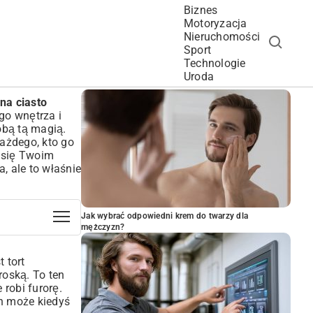
Biznes
Motoryzacja
Nieruchomości
Sport
Technologie
POPULARNE ARTYKUŁY
Uroda
 na ciasto
go wnętrza i
obą tą magią.
każdego, kto go
 się Twoim
ta
, ale to właśnie
Jak wybrać odpowiedni krem do twarzy dla
mężczyzn?
 tort
roską. To ten
robi furorę.
ch może kiedyś