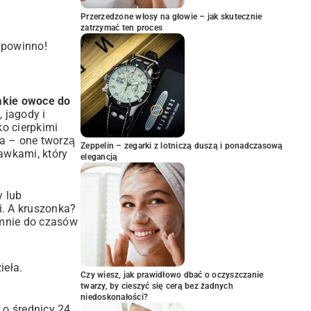
Przerzedzone włosy na głowie – jak skutecznie
zatrzymać ten proces
 powinno!
akie owoce do
 jagody i
ko cierpkimi
ka – one tworzą
Zeppelin – zegarki z lotniczą duszą i ponadczasową
kawkami
, który
elegancją
y lub
. A kruszonka?
i mnie do czasów
ieła.
Czy wiesz, jak prawidłowo dbać o oczyszczanie
twarzy, by cieszyć się cerą bez żadnych
niedoskonałości?
 o średnicy 24