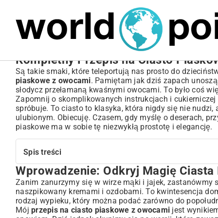
MARIUSZ ŁAMAGA
05.10.2025
BIZNES
Kompletny Przepis na Ciasto Piaskow
Są takie smaki, które teleportują nas prosto do dziecińs
piaskowe z owocami
. Pamiętam jak dziś zapach unosząc
słodycz przełamaną kwaśnymi owocami. To było coś więcej 
Zapomnij o skomplikowanych instrukcjach i cukierniczej s
spróbuje. To ciasto to klasyka, która nigdy się nie nudzi,
ulubionym. Obiecuję. Czasem, gdy myślę o deserach, prz
piaskowe ma w sobie tę niezwykłą prostotę i elegancję.
Spis treści
Wprowadzenie: Odkryj Magię Ciast
Wprowadzenie: Odkryj Magię Ciasta Piaskowego z Owo
Dlaczego ciasto piaskowe z owocami to idealny deser?
Zanim zanurzymy się w wirze mąki i jajek, zastanówmy się
naszpikowany kremami i ozdobami. To kwintesencja domow
Krótka podróż w świat tradycji ciasta piaskowego
rodzaj wypieku, który można podać zarówno do popołudnio
Niezbędne Składniki: Co Przygotować na Wyśmienite Cia
Mój
przepis na ciasto piaskowe z owocami
jest wynikiem
Podstawy doskonałego ciasta piaskowego – lista zakupów