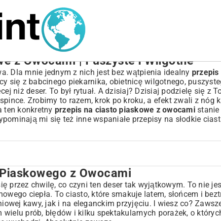
e z Owocami | Puszyste i Wilgotne
twa. Dla mnie jednym z nich jest bez wątpienia idealny
przepis
y się z babcinego piekarnika, obietnicę wilgotnego, puszyste
niż deser. To był rytuał. A dzisiaj? Dzisiaj podzielę się z T
pince. Zrobimy to razem, krok po kroku, a efekt zwali z nóg 
 a ten konkretny
przepis na ciasto piaskowe z owocami
stanie
ypominają mi się też inne wspaniałe
przepisy na słodkie cias
a Piaskowego z Owocami
cami
 przez chwilę, co czyni ten deser tak wyjątkowym. To nie jest
ego ciepła. To ciasto, które smakuje latem, słońcem i bezt
wej kawy, jak i na eleganckim przyjęciu. I wiesz co? Zawsze 
sto?
 wielu prób, błędów i kilku spektakularnych porażek, o który