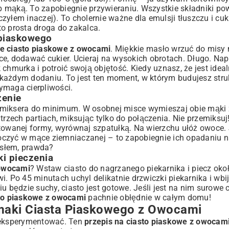
 mąką. To zapobiegnie przywieraniu. Wszystkie składniki po
yłem inaczej). To cholernie ważne dla emulsji tłuszczu i cuk
o prosta droga do zakalca.
 piaskowego
te ciasto piaskowe z owocami
. Miękkie masło wrzuć do misy 
yżce, dodawać cukier. Ucieraj na wysokich obrotach. Długo. Na
chmurka i potroić swoją objętość. Kiedy uznasz, że jest ideal
każdym dodaniu. To jest ten moment, w którym budujesz struk
maga cierpliwości.
zenie
 miksera do minimum. W osobnej misce wymieszaj obie mąki 
trzech partiach, miksując tylko do połączenia. Nie przemiksu
towanej formy, wyrównaj szpatułką. Na wierzchu ułóż owoce. 
btoczyć w mące ziemniaczanej – to zapobiegnie ich opadaniu 
asłem, prawda?
i pieczenia
 owocami
? Wstaw ciasto do nagrzanego piekarnika i piecz oko
. Po 45 minutach uchyl delikatnie drzwiczki piekarnika i wbi
 będzie suchy, ciasto jest gotowe. Jeśli jest na nim surowe c
sto piaskowe z owocami
pachnie obłędnie w całym domu!
maki Ciasta Piaskowego z Owocami
 eksperymentować. Ten
przepis na ciasto piaskowe z owocam