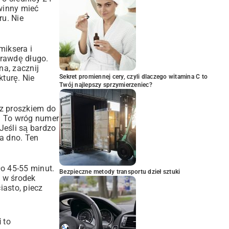
winny mieć
ru. Nie
miksera i
prawdę długo.
na, zacznij
turę. Nie
Sekret promiennej cery, czyli dlaczego witamina C to
Twój najlepszy sprzymierzeniec?
z proszkiem do
j! To wróg numer
Jeśli są bardzo
na dno. Ten
ło 45-55 minut.
Bezpieczne metody transportu dzieł sztuki
j w środek
iasto, piecz
i
to