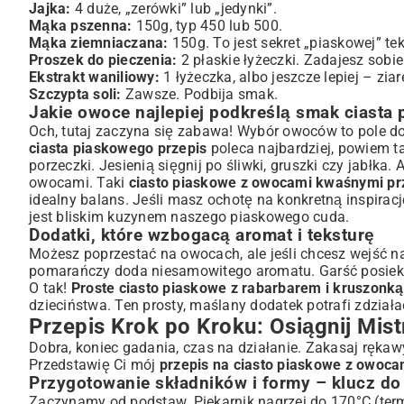
Jajka:
4 duże, „zerówki” lub „jedynki”.
Mąka pszenna:
150g, typ 450 lub 500.
Mąka ziemniaczana:
150g. To jest sekret „piaskowej” tek
Proszek do pieczenia:
2 płaskie łyżeczki. Zadajesz sobie
Ekstrakt waniliowy:
1 łyżeczka, albo jeszcze lepiej – ziare
Szczypta soli:
Zawsze. Podbija smak.
Jakie owoce najlepiej podkreślą smak ciasta
Och, tutaj zaczyna się zabawa! Wybór owoców to pole do
ciasta piaskowego przepis
poleca najbardziej, powiem ta
porzeczki. Jesienią sięgnij po śliwki, gruszki czy jabłka.
owocami. Taki
ciasto piaskowe z owocami kwaśnymi pr
idealny balans. Jeśli masz ochotę na konkretną inspirac
jest bliskim kuzynem naszego piaskowego cuda.
Dodatki, które wzbogacą aromat i teksturę
Możesz poprzestać na owocach, ale jeśli chcesz wejść n
pomarańczy doda niesamowitego aromatu. Garść posiek
O tak!
Proste ciasto piaskowe z rabarbarem i kruszonką
dzieciństwa. Ten prosty, maślany dodatek potrafi zdziała
Przepis Krok po Kroku: Osiągnij Mis
Dobra, koniec gadania, czas na działanie. Zakasaj rękawy
Przedstawię Ci mój
przepis na ciasto piaskowe z owoca
Przygotowanie składników i formy – klucz d
Zaczynamy od podstaw. Piekarnik nagrzej do 170°C (term