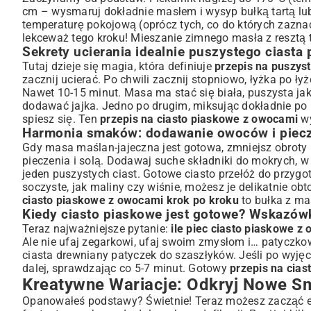
cm – wysmaruj dokładnie masłem i wysyp bułką tartą lub
temperaturę pokojową (oprócz tych, co do których zaznacz
lekceważ tego kroku! Mieszanie zimnego masła z resztą t
Sekrety ucierania idealnie puszystego ciasta
Tutaj dzieje się magia, która definiuje
przepis na puszys
zacznij ucierać. Po chwili zacznij stopniowo, łyżka po ł
Nawet 10-15 minut. Masa ma stać się biała, puszysta jak 
dodawać jajka. Jedno po drugim, miksując dokładnie po 
spiesz się. Ten
przepis na ciasto piaskowe z owocami
wy
Harmonia smaków: dodawanie owoców i piec
Gdy masa maślan-jajeczna jest gotowa, zmniejsz obroty
pieczenia i solą. Dodawaj suche składniki do mokrych, w 
jeden puszystych ciast. Gotowe ciasto przełóż do przygo
soczyste, jak maliny czy wiśnie, możesz je delikatnie o
ciasto piaskowe z owocami krok po kroku
to bułka z m
Kiedy ciasto piaskowe jest gotowe? Wskazówk
Teraz najważniejsze pytanie:
ile piec ciasto piaskowe z
Ale nie ufaj zegarkowi, ufaj swoim zmysłom i… patyczkowi
ciasta drewniany patyczek do szaszłyków. Jeśli po wyjęciu
dalej, sprawdzając co 5-7 minut. Gotowy
przepis na cia
Kreatywne Wariacje: Odkryj Nowe S
Opanowałeś podstawy? Świetnie! Teraz możesz zacząć