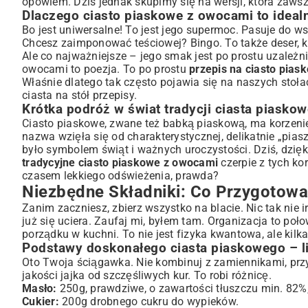
opowiem. Dziś jednak skupimy się na wersji, która zaws
Jakie owoce najlepiej podkreślą smak ciasta piaskowego?
Dlaczego ciasto piaskowe z owocami to ideal
Dodatki, które wzbogacą aromat i teksturę
Bo jest uniwersalne! To jest jego supermoc. Pasuje do w
Chcesz zaimponować teściowej? Bingo. To także deser, kt
Przepis Krok po Kroku: Osiągnij Mistrzostwo w Pieczeniu
Ale co najważniejsze – jego smak jest po prostu uzależni
Przygotowanie składników i formy – klucz do sukcesu
owocami to poezja. To po prostu
przepis na ciasto pia
Sekrety ucierania idealnie puszystego ciasta piaskowego
Właśnie dlatego tak często pojawia się na naszych stoł
Harmonia smaków: dodawanie owoców i pieczenie
ciasta na stół przepisy
.
Krótka podróż w świat tradycji ciasta piasko
Kiedy ciasto piaskowe jest gotowe? Wskazówki pieczenia
Ciasto piaskowe, zwane też babką piaskową, ma korzenie g
Kreatywne Wariacje: Odkryj Nowe Smaki Ciasta Piasko
nazwa wzięła się od charakterystycznej, delikatnie „pias
Ciasto piaskowe w wersji bezglutenowej i bez laktozy
było symbolem świąt i ważnych uroczystości. Dziś, dzię
Sezonowe inspiracje – ciasto piaskowe z owocami na każdą 
tradycyjne ciasto piaskowe z owocami
czerpie z tych ko
Szybkie rozwiązania: ciasto piaskowe z owocami mrożonymi
czasem lekkiego odświeżenia, prawda?
Niezbędne Składniki: Co Przygotowa
Często Zadawane Pytania i Porady Eksperta
Jak uniknąć opadania ciasta piaskowego po upieczeniu?
Zanim zaczniesz, zbierz wszystko na blacie. Nic tak nie 
już się uciera. Zaufaj mi, byłem tam. Organizacja to poł
Przechowywanie ciasta – jak zachować świeżość na dłużej?
porządku w kuchni. To nie jest fizyka kwantowa, ale kilk
Z czym najlepiej smakuje ciasto piaskowe z owocami?
Podstawy doskonałego ciasta piaskowego – l
Podsumowanie: Ciasto Piaskowe z Owocami – Twój Now
Oto Twoja ściągawka. Nie kombinuj z zamiennikami, prz
jakości jajka od szczęśliwych kur. To robi różnicę.
Masło:
250g, prawdziwe, o zawartości tłuszczu min. 82%
Cukier:
200g drobnego cukru do wypieków.