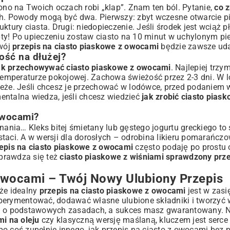
 ono na Twoich oczach robi „klap”. Znam ten ból. Pytanie,
co z
ch. Powody mogą być dwa. Pierwszy: zbyt wczesne otwarcie pi
tury ciasta. Drugi: niedopieczenie. Jeśli środek jest wciąż p
ięty! Po upieczeniu zostaw ciasto na 10 minut w uchylonym pi
wój
przepis na ciasto piaskowe z owocami
będzie zawsze ud
ość na dłużej?
ak przechowywać ciasto piaskowe z owocami
. Najlepiej trzy
emperaturze pokojowej. Zachowa świeżość przez 2-3 dni. W 
eże. Jeśli chcesz je przechować w lodówce, przed podaniem w
entalna wiedza, jeśli chcesz wiedzieć
jak zrobić ciasto pias
owocami?
nania… Kleks bitej śmietany lub gęstego jogurtu greckiego to
taci. A w wersji dla dorosłych – odrobina likieru pomarańcz
epis na ciasto piaskowe z owocami
często podaję po prostu
prawdza się też
ciasto piaskowe z wiśniami sprawdzony prze
wocami – Twój Nowy Ulubiony Przepis
 że idealny
przepis na ciasto piaskowe z owocami
jest w zasi
ksperymentować, dodawać własne ulubione składniki i tworzyć 
aj o podstawowych zasadach, a sukces masz gwarantowany. N
i na oleju
czy klasyczną wersję maślaną, kluczem jest serce
po coś zupełnie innego, jak
przepis na ciasto z owocami bez 