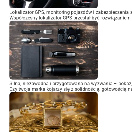
Lokalizator GPS, monitoring pojazdów i zabezpieczenia 
Współczesny lokalizator GPS przestał być rozwiązaniem 
Silna, niezawodna i przygotowana na wyzwania – pokaż, 
Czy twoja marka kojarzy się z solidnością, gotowością n