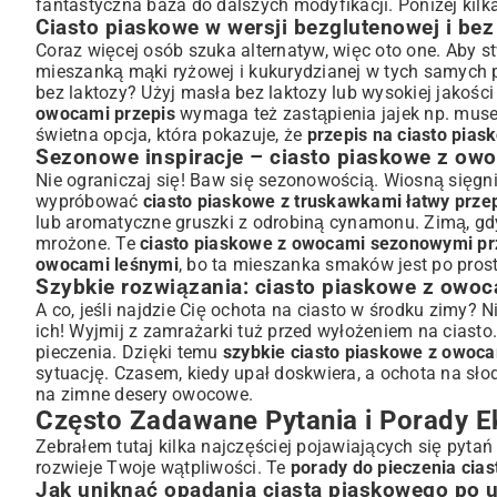
fantastyczna baza do dalszych modyfikacji. Poniżej kilk
Ciasto piaskowe w wersji bezglutenowej i bez
Coraz więcej osób szuka alternatyw, więc oto one. Aby 
mieszanką mąki ryżowej i kukurydzianej w tych samych p
bez laktozy? Użyj masła bez laktozy lub wysokiej jakoś
owocami przepis
wymaga też zastąpienia jajek np. musem
świetna opcja, która pokazuje, że
przepis na ciasto pia
Sezonowe inspiracje – ciasto piaskowe z ow
Nie ograniczaj się! Baw się sezonowością. Wiosną sięgni
wypróbować
ciasto piaskowe z truskawkami łatwy prze
lub aromatyczne gruszki z odrobiną cynamonu. Zimą, gdy
mrożone. Te
ciasto piaskowe z owocami sezonowymi pr
owocami leśnymi
, bo ta mieszanka smaków jest po prost
Szybkie rozwiązania: ciasto piaskowe z owo
A co, jeśli najdzie Cię ochota na ciasto w środku zimy?
ich! Wyjmij z zamrażarki tuż przed wyłożeniem na ciast
pieczenia. Dzięki temu
szybkie ciasto piaskowe z owoc
sytuację. Czasem, kiedy upał doskwiera, a ochota na sło
na zimne desery owocowe
.
Często Zadawane Pytania i Porady E
Zebrałem tutaj kilka najczęściej pojawiających się pyt
rozwieje Twoje wątpliwości. Te
porady do pieczenia cia
Jak uniknąć opadania ciasta piaskowego po 