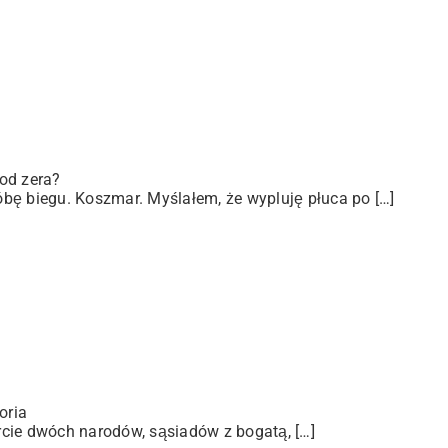
od zera?
bę biegu. Koszmar. Myślałem, że wypluję płuca po […]
oria
arcie dwóch narodów, sąsiadów z bogatą, […]