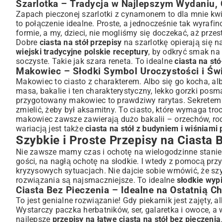
Szarlotka – Tradycja w Najlepszym Wydaniu,
Zapach pieczonej szarlotki z cynamonem to dla mnie kwin
to połączenie idealne. Proste, a jednocześnie tak wyrafi
formie, a my, dzieci, nie mogliśmy się doczekać, aż prz
Dobre
ciasta na stół przepisy
na szarlotkę opierają się 
wiejski tradycyjne polskie receptury
, by odkryć smak na 
soczyste. Takie jak szara reneta. To idealne
ciasta na stó
Makowiec – Słodki Symbol Uroczystości i Św
Makowiec to ciasto z charakterem. Albo się go kocha, alb
masa, bakalie i ten charakterystyczny, lekko gorzki posm
przygotowany makowiec to prawdziwy rarytas. Sekretem 
zmielić, żeby był aksamitny. To ciasto, które wymaga tro
makowiec zawsze zawierają dużo bakalii – orzechów, r
wariacją jest także
ciasta na stół z budyniem i wiśniami 
Szybkie i Proste Przepisy na Ciasta 
Nie zawsze mamy czas i ochotę na wielogodzinne stanie
gości, na nagłą ochotę na słodkie. I wtedy z pomocą prz
kryzysowych sytuacjach. Nie dajcie sobie wmówić, że szy
rozwiązania są najsmaczniejsze. To idealne
słodkie wyp
Ciasta Bez Pieczenia – Idealne na Ostatnią C
To jest genialne rozwiązanie! Gdy piekarnik jest zajęty, a
Wystarczy paczka herbatników, ser, galaretka i owoce, 
najlepsze
przepisy na łatwe ciasta na stół bez pieczenia