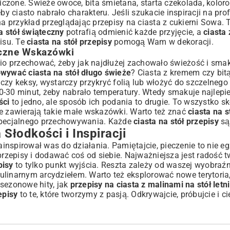
czone. Świeże owoce, bita śmietana, starta czekolada, kolor
by ciasto nabrało charakteru. Jeśli szukacie inspiracji na pro
 na przykład przeglądając
przepisy na ciasta z cukierni Sowa
. 
a stół świąteczny
potrafią odmienić każde przyjęcie, a
ciasta
isu. Te
ciasta na stół przepisy
pomogą Wam w dekoracji.
yczne Wskazówki
dnio przechować, żeby jak najdłużej zachowało świeżość i sma
wywać ciasta na stół długo świeże
? Ciasta z kremem czy bit
czy keksy, wystarczy przykryć folią lub włożyć do szczelnego
-30 minut, żeby nabrało temperatury. Wtedy smakuje najlepiej
ści
to jedno, ale sposób ich podania to drugie. To wszystko sk
 zawierają takie małe wskazówki. Warto też znać
ciasta na s
pecjalnego przechowywania. Każde
ciasta na stół przepisy
są
łodkości i Inspiracji
nspirował was do działania. Pamiętajcie, pieczenie to nie eg
zepisy i dodawać coś od siebie. Najważniejsza jest radość t
pisy
to tylko punkt wyjścia. Reszta zależy od waszej wyobraź
ulinarnym arcydziełem. Warto też eksplorować nowe terytoria
ż sezonowe hity, jak
przepisy na ciasta z malinami na stół letni
episy
to te, które tworzymy z pasją. Odkrywajcie, próbujcie i ci