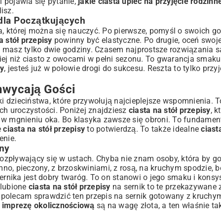
 pojawia się pytanie,
jakie ciasta upiec na przyjęcie rodzin
isz.
 dla Początkujących
ka, której można się nauczyć. Po pierwsze, pomyśl o swoich g
a stół przepisy
powinny być elastyczne. Po drugie, oceń swoje
 Smakiem
li masz tylko dwie godziny. Czasem najprostsze rozwiązania s
a
iej niż ciasto z owocami w pełni sezonu. To gwarancja smaku
sy
, jesteś już w połowie drogi do sukcesu. Reszta to tylko prz
osza
nie
hwycają Gości
ki dzieciństwa, które przywołują najcieplejsze wspomnienia. 
ch uroczystości. Poniżej znajdziesz
ciasta na stół przepisy
, k
i
 w mgnieniu oka. Bo klasyka zawsze się obroni. To fundamen
cji
e
ciasta na stół przepisy
to potwierdzą. To także idealne
ciast
enie.
rny
rozpływający się w ustach. Chyba nie znam osoby, która by go 
 zimno, pieczony, z brzoskwiniami, z rosą, na kruchym spodzie,
nika jest dobry twaróg. To on stanowi o jego smaku i konsys
 ulubione
ciasta na stół przepisy
na sernik to te przekazywane 
, polecam sprawdzić ten
przepis na sernik gotowany z kruchy
a imprezę okolicznościową
są na wagę złota, a ten właśnie tak