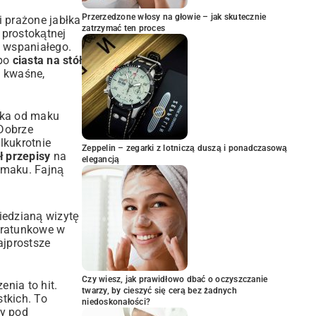
Przerzedzone włosy na głowie – jak skutecznie
i prażone jabłka
zatrzymać ten proces
 prostokątnej
ś wspaniałego.
 po
ciasta na stół
o kwaśne,
ężka od maku
 Dobrze
lkukrotnie
Zeppelin – zegarki z lotniczą duszą i ponadczasową
ł przepisy
na
elegancją
smaku. Fajną
iedzianą wizytę
o ratunkowe w
ajprostsze
Czy wiesz, jak prawidłowo dbać o oczyszczanie
enia to hit.
twarzy, by cieszyć się cerą bez żadnych
tkich. To
niedoskonałości?
my pod