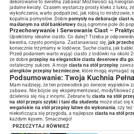
dekorowanie to świetna zabawa! Możliwości są nieograni
jadalne kwiaty. Czasem wystarczy prosty kleks z lukru, że
wykończenie, warto podpatrzeć, jak robią to mistrzowie,
kopalnia pomysłów. Dobre
pomysły na dekoracje ciast n
maślanym na stół bankietowy
dają ogromne pole do pop
Przechowywanie i Serwowanie Ciast – Prakt
Upiekliśmy idealne ciasto. Co dalej? Trzeba je odpowie
kwestia, często pomijana. Zastanawiasz się,
jak przecho
koniecznie trzymamy w lodówce. Suche ciasta, jak babki 
Przed podaniem warto wyjąć ciasto z lodówki na około 20
że dobre
przepisy na eleganckie ciasta deserowe dla go
ostateczny sukces. A moje
ciasta na stół przepisy
zawsze
alergików przepisy bezmleczne
, które mogą wymagać s
Podsumowanie: Twoja Kuchnia Pełna S
Mam nadzieję, że ten przewodnik po świecie wypieków zai
zabawa. Nie bójcie się eksperymentować, modyfikować pr
dzielenia się nią z innymi. Zebrane tu
ciasta na stół prze
na stół przepis szybki i tani dla studenta
może stać się k
wegańskie na stół przepisy łatwe do wykonania
, czy te
niekończąca się przygoda, a najlepsze
ciasta na stół prz
każdym kęsem. Smacznego!
PRZECZYTAJ RÓWNIEŻ