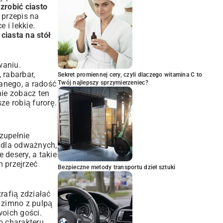
 zrobić ciasto
y
przepis na
e i lekkie.
e
ciasta na stół
waniu.
 rabarbar,
Sekret promiennej cery, czyli dlaczego witamina C to
wanego, a radość
Twój najlepszy sprzymierzeniec?
znie zobacz ten
sze robią furorę.
zupełnie
i dla odważnych,
desery, a takie
m przejrzeć
Bezpieczne metody transportu dzieł sztuki
rafią zdziałać
 zimno z pulpą
woich gości.
 charakteru.