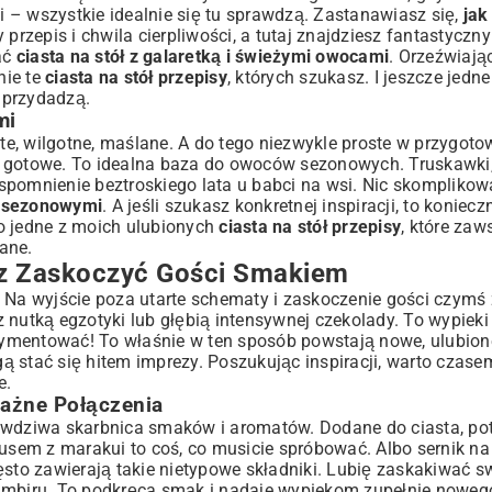
 – wszystkie idealnie się tu sprawdzą. Zastanawiasz się,
jak
 przepis i chwila cierpliwości, a tutaj znajdziesz fantastyczn
ać
ciasta na stół z galaretką i świeżymi owocami
. Orzeźwiając
nie te
ciasta na stół przepisy
, których szukasz. I jeszcze jedn
 przydadzą.
mi
ste, wilgotne, maślane. A do tego niezwykle proste w przygoto
i gotowe. To idealna baza do owoców sezonowych. Truskawki,
 wspomnienie beztroskiego lata u babci na wsi. Nic skompliko
i sezonowymi
. A jeśli szukasz konkretnej inspiracji, to koniec
To jedne z moich ulubionych
ciasta na stół przepisy
, które zaw
ane.
sz Zaskoczyć Gości Smakiem
a wyjście poza utarte schematy i zaskoczenie gości czymś 
 nutką egzotyki lub głębią intensywnej czekolady. To wypiek
mentować! To właśnie w ten sposób powstają nowe, ulubione 
 stać się hitem imprezy. Poszukując inspiracji, warto czase
e.
ażne Połączenia
awdziwa skarbnica smaków i aromatów. Dodane do ciasta, pot
sem z marakui to coś, co musicie spróbować. Albo sernik na
sto zawierają takie nietypowe składniki. Lubię zaskakiwać s
 imbiru. To podkręca smak i nadaje wypiekom zupełnie nowego