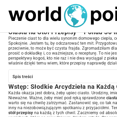
MARIUSZ ŁAMAGA
05.10.2025
SPORT
Ciasta na Stół Przepisy – Ponad 30 I
Pieczenie ciast to dla wielu synonim domowego ciepła, cele
Spokojnie. Jestem tu, by odczarować ten mit. Przygoto
przeciwnie, to może być czysta frajda. Zgromadziłam dl
prosić o dokładkę i, co ważniejsze, o recepturę. To nie je
perspektywy kogoś, kto nie raz i nie dwa wyciągał z pieka
właśnie dzięki temu wiem, które przepisy naprawdę dział
Spis treści
Wstęp: Słodkie Arcydzieła na Każdą
Wstęp: Słodkie Arcydzieła na Każdą Okazję
Jak Wybrać Idealne Ciasto na Stół? Poradnik dla Początkują
Każda okazja jest dobra, żeby upiec ciasto. Urodziny, im
Nieważne. Ważne, żeby mieć pod ręką sprawdzone
ciast
Klasyczne Ciasta, Które Zawsze Zachwycają Gości
warto się na chwilę zatrzymać. Zastanowić się, co tak 
Sernik – Król Wypieków, Niezmiennie Popularny
inny na niezobowiązującym spotkaniu z przyjaciółmi. T
Szarlotka – Tradycja w Najlepszym Wydaniu, Ciepło Domu
stół przepisy
na każdą z tych chwil. Zaczniemy od absolu
Makowiec – Słodki Symbol Uroczystości i Świąt