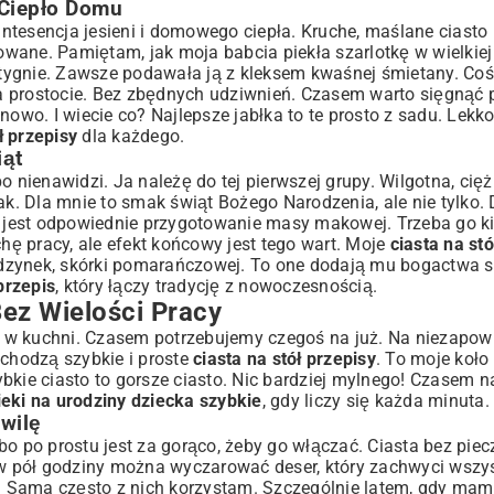
 Ciepło Domu
tesencja jesieni i domowego ciepła. Kruche, maślane ciasto 
nowane. Pamiętam, jak moja babcia piekła szarlotkę w wielkiej
estygnie. Zawsze podawała ją z kleksem kwaśnej śmietany. Co
na prostocie. Bez zbędnych udziwnień. Czasem warto sięgnąć
nowo. I wiecie co? Najlepsze jabłka to te prosto z sadu. Lekk
ł przepisy
dla każdego.
iąt
o nienawidzi. Ja należę do tej pierwszej grupy. Wilgotna, ci
ak. Dla mnie to smak świąt Bożego Narodzenia, ale nie tylko.
jest odpowiednie przygotowanie masy makowej. Trzeba go ki
chę pracy, ale efekt końcowy jest tego wart. Moje
ciasta na stó
odzynek, skórki pomarańczowej. To one dodają mu bogactwa 
przepis
, który łączy tradycję z nowoczesnością.
Bez Wielości Pracy
 w kuchni. Czasem potrzebujemy czegoś na już. Na niezapow
ychodzą szybkie i proste
ciasta na stół przepisy
. To moje koł
bkie ciasto to gorsze ciasto. Nic bardziej mylnego! Czasem n
ieki na urodziny dziecka szybkie
, gdy liczy się każda minuta.
hwilę
lbo po prostu jest za gorąco, żeby go włączać. Ciasta bez piecz
a w pół godziny można wyczarować deser, który zachwyci wszys
. Sama często z nich korzystam. Szczególnie latem, gdy ma