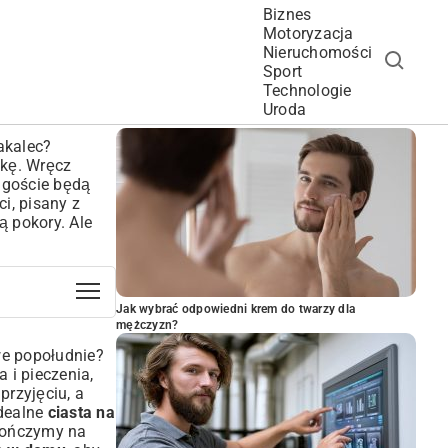
Biznes
Motoryzacja
Nieruchomości
Sport
Technologie
POPULARNE ARTYKUŁY
Uroda
zakalec?
ękę. Wręcz
i goście będą
ci, pisany z
ą pokory. Ale
Jak wybrać odpowiedni krem do twarzy dla
mężczyzn?
iwe popołudnie?
 i pieczenia,
rzyjęciu, a
idealne
ciasta na
skończymy na