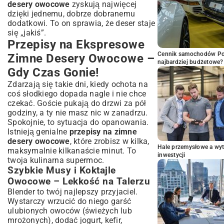
desery owocowe
zyskują najwięcej
dzięki jednemu, dobrze dobranemu
dodatkowi. To on sprawia, że deser staje
się „jakiś”.
Przepisy na Ekspresowe
Cennik samochodów Por
Zimne Desery Owocowe –
najbardziej budżetowe?
Gdy Czas Gonie!
Zdarzają się takie dni, kiedy ochota na
coś słodkiego dopada nagle i nie chce
czekać. Goście pukają do drzwi za pół
godziny, a ty nie masz nic w zanadrzu.
Spokojnie, to sytuacja do opanowania.
Istnieją genialne
przepisy na zimne
desery owocowe
, które zrobisz w kilka,
Hale przemysłowe a wyt
maksymalnie kilkanaście minut. To
inwestycji
twoja kulinarna supermoc.
Szybkie Musy i Koktajle
Owocowe – Lekkość na Talerzu
Blender to twój najlepszy przyjaciel.
Wystarczy wrzucić do niego garść
ulubionych owoców (świeżych lub
mrożonych), dodać jogurt, kefir,