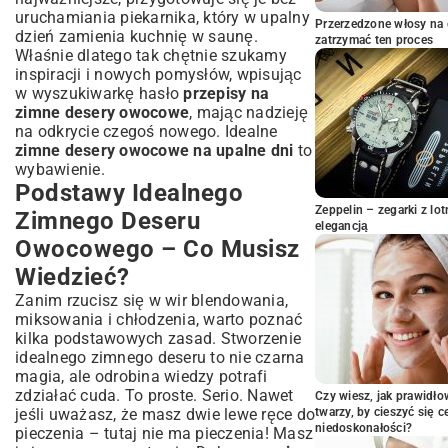
uruchamiania piekarnika, który w upalny
Owocowe Serniki Bez Pieczenia –
Przerzedzone włosy na 
Połączenie Tradycji z Lekkością
dzień zamienia kuchnię w saunę.
zatrzymać ten proces
Właśnie dlatego tak chętnie szukamy
Desery Lodowe z Owocami – Domowe
inspiracji i nowych pomysłów, wpisując
Lody z Twistem
w wyszukiwarkę hasło
przepisy na
Egzotyczne Kompozycje – Odkryj Nowe
zimne desery owocowe
, mając nadzieję
Smaki!
na odkrycie czegoś nowego. Idealne
Porady i Triki – Jak Ulepszyć Swój
zimne desery owocowe na upalne dni
to
Zimny Deser Owocowy?
wybawienie.
Dekoracja Deserów – Uczta dla Oczu
Podstawy Idealnego
Przechowywanie i Serwowanie – Zachowaj
Zeppelin – zegarki z l
Zimnego Deseru
Świeżość!
elegancją
Owocowego – Co Musisz
Podsumowanie: Smak Lata na
Wyciągnięcie Ręki – Ciesz Się!
Wiedzieć?
Zanim rzucisz się w wir blendowania,
miksowania i chłodzenia, warto poznać
kilka podstawowych zasad. Stworzenie
idealnego zimnego deseru to nie czarna
magia, ale odrobina wiedzy potrafi
zdziałać cuda. To proste. Serio. Nawet
Czy wiesz, jak prawidł
jeśli uważasz, że masz dwie lewe ręce do
twarzy, by cieszyć się 
niedoskonałości?
pieczenia – tutaj nie ma pieczenia! Masz