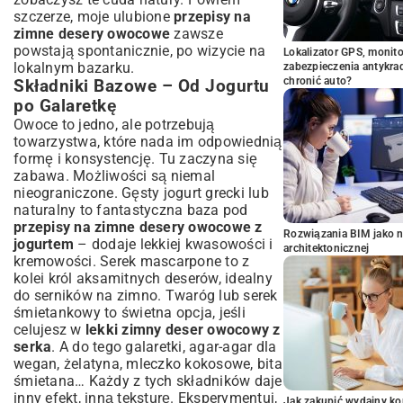
szczerze, moje ulubione
przepisy na
zimne desery owocowe
zawsze
powstają spontanicznie, po wizycie na
Lokalizator GPS, monito
lokalnym bazarku.
zabezpieczenia antykra
chronić auto?
Składniki Bazowe – Od Jogurtu
po Galaretkę
Owoce to jedno, ale potrzebują
towarzystwa, które nada im odpowiednią
formę i konsystencję. Tu zaczyna się
zabawa. Możliwości są niemal
nieograniczone. Gęsty jogurt grecki lub
naturalny to fantastyczna baza pod
przepisy na zimne desery owocowe z
Rozwiązania BIM jako n
jogurtem
– dodaje lekkiej kwasowości i
architektonicznej
kremowości. Serek mascarpone to z
kolei król aksamitnych deserów, idealny
do serników na zimno. Twaróg lub serek
śmietankowy to świetna opcja, jeśli
celujesz w
lekki zimny deser owocowy z
serka
. A do tego galaretki, agar-agar dla
wegan, żelatyna, mleczko kokosowe, bita
śmietana… Każdy z tych składników daje
inny efekt, inną teksturę. Eksperymentuj,
Jak zakupić wydajny ko