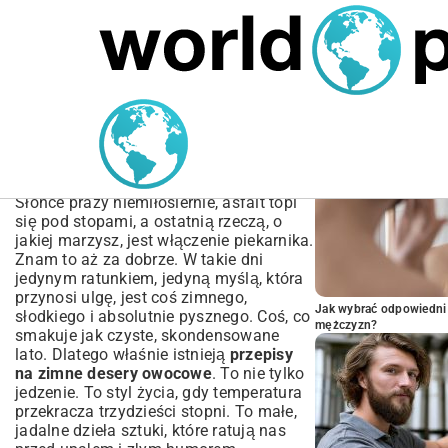
MARIUSZ ŁAMAGA
05.10.2025
SPORT
POPULARNE A
Przepisy na zimne desery
owocowe – 30+ Inspiracji
na Lato
Słońce praży niemiłosiernie, asfalt topi
się pod stopami, a ostatnią rzeczą, o
jakiej marzysz, jest włączenie piekarnika.
Znam to aż za dobrze. W takie dni
jedynym ratunkiem, jedyną myślą, która
przynosi ulgę, jest coś zimnego,
Jak wybrać odpowiedni 
słodkiego i absolutnie pysznego. Coś, co
mężczyzn?
smakuje jak czyste, skondensowane
lato. Dlatego właśnie istnieją
przepisy
na zimne desery owocowe
. To nie tylko
jedzenie. To styl życia, gdy temperatura
przekracza trzydzieści stopni. To małe,
jadalne dzieła sztuki, które ratują nas