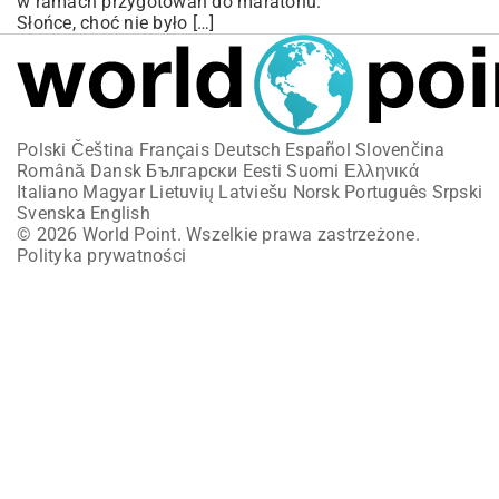
w ramach przygotowań do maratonu.
Słońce, choć nie było […]
Polski
Čeština
Français
Deutsch
Español
Slovenčina
Română
Dansk
Български
Eesti
Suomi
Ελληνικά
Italiano
Magyar
Lietuvių
Latviešu
Norsk
Português
Srpski
Svenska
English
© 2026 World Point. Wszelkie prawa zastrzeżone.
Polityka prywatności