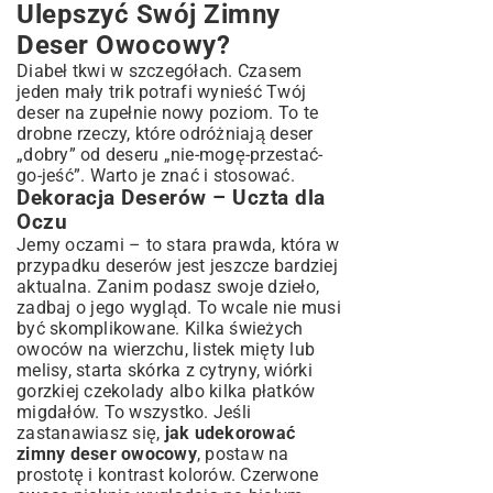
Ulepszyć Swój Zimny
Deser Owocowy?
Diabeł tkwi w szczegółach. Czasem
jeden mały trik potrafi wynieść Twój
deser na zupełnie nowy poziom. To te
drobne rzeczy, które odróżniają deser
„dobry” od deseru „nie-mogę-przestać-
go-jeść”. Warto je znać i stosować.
Dekoracja Deserów – Uczta dla
Oczu
Jemy oczami – to stara prawda, która w
przypadku deserów jest jeszcze bardziej
aktualna. Zanim podasz swoje dzieło,
zadbaj o jego wygląd. To wcale nie musi
być skomplikowane. Kilka świeżych
owoców na wierzchu, listek mięty lub
melisy, starta skórka z cytryny, wiórki
gorzkiej czekolady albo kilka płatków
migdałów. To wszystko. Jeśli
zastanawiasz się,
jak udekorować
zimny deser owocowy
, postaw na
prostotę i kontrast kolorów. Czerwone