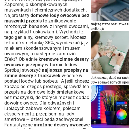
Zapomnij o skomplikowanych
maszynkach i chemicznych dodatkach.
Najprostszy
domowe lody owocowe bez
maszynki przepis
to zmiksowanie
Najczęstsze oszustwa f
mrożonych bananów z innymi owocami,
uniknąć
na przykład truskawkami. Wychodzi z
tego genialny, kremowy sorbet. Możesz
też ubić śmietankę 36%, wymieszać ją z
mlekiem skondensowanym i musem
owocowym, a następnie zamrozić.
Efekt? Obłędnie
kremowe zimne desery
owocowe przepisy
w formie lodów.
Spróbuj stworzyć
najlepsze przepisy na
zimne desery z truskawek
właśnie w
Jak oszczędzać na rac
postaci lodów lub sorbetu. A jeśli chcesz
30+ sprawdzonych sp
zacząć od czegoś prostego, sprawdź ten
przepis na domowe lody śmietankowe
bez maszynki
, do których możesz dodać
dowolne owoce. Dla odważnych i
lubiących zabawę kolorem, polecam
eksperyment z przepisem na
lody
smerfowe
– dzieci będą zachwycone!
Fantastyczne
mrożone desery owocowe