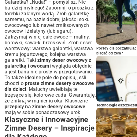
Galaretka? „Nuda!” – pomyślisz. Nic
bardziej mylnego! Zapomnij o proszku z
torebki zalanym wodą. Zrób galaretkę
samemu, na bazie dobrej jakości soku
owocowego lub nawet zmiksowanych
owoców i żelatyny (lub agaru).
Zatrzymaj w niej całe owoce – maliny,
borówki, kawałki brzoskwiń. Zrób deser
warstwowy: warstwa galaretki, warstwa
Porady dla początkując
biegać od zera?
kremu jogurtowego, kolejna warstwa
galaretki. Taki
zimny deser owocowy z
galaretką i owocami
wygląda obłędnie,
a jest banalnie prosty w przygotowaniu.
To także idealne pole do popisu, jeśli
chodzi o
proste zimne desery owocowe
dla dzieci
. Maluchy uwielbiają te
trzęsące się, kolorowe cuda. Gwarantuję,
że znikną w mgnieniu oka. Klasyczne
Technologie oszczędzan
przepisy na zimne desery owocowe
mają w sobie ponadczasowy urok.
Klasyczne i Innowacyjne
Zimne Desery – Inspiracje
dla Każdego