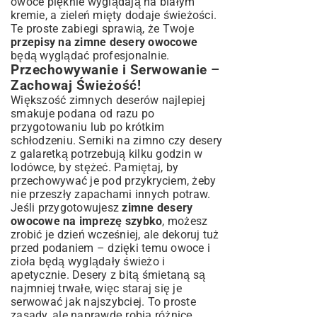
owoce pięknie wyglądają na białym
kremie, a zieleń mięty dodaje świeżości.
Te proste zabiegi sprawią, że Twoje
przepisy na zimne desery owocowe
będą wyglądać profesjonalnie.
Przechowywanie i Serwowanie –
Zachowaj Świeżość!
Większość zimnych deserów najlepiej
smakuje podana od razu po
przygotowaniu lub po krótkim
schłodzeniu. Serniki na zimno czy desery
z galaretką potrzebują kilku godzin w
lodówce, by stężeć. Pamiętaj, by
przechowywać je pod przykryciem, żeby
nie przeszły zapachami innych potraw.
Jeśli przygotowujesz
zimne desery
owocowe na imprezę szybko
, możesz
zrobić je dzień wcześniej, ale dekoruj tuż
przed podaniem – dzięki temu owoce i
zioła będą wyglądały świeżo i
apetycznie. Desery z bitą śmietaną są
najmniej trwałe, więc staraj się je
serwować jak najszybciej. To proste
zasady, ale naprawdę robią różnicę.