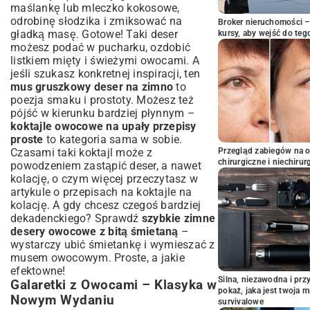
maślankę lub mleczko kokosowe,
odrobinę słodzika i zmiksować na
Broker nieruchomości – 
gładką masę. Gotowe! Taki deser
kursy, aby wejść do teg
możesz podać w pucharku, ozdobić
listkiem mięty i świeżymi owocami. A
jeśli szukasz konkretnej inspiracji, ten
mus gruszkowy deser na zimno
to
poezja smaku i prostoty. Możesz też
pójść w kierunku bardziej płynnym –
koktajle owocowe na upały przepisy
proste
to kategoria sama w sobie.
Czasami taki koktajl może z
Przegląd zabiegów na 
chirurgiczne i niechirur
powodzeniem zastąpić deser, a nawet
kolację, o czym więcej przeczytasz w
artykule o
przepisach na koktajle na
kolację
. A gdy chcesz czegoś bardziej
dekadenckiego? Sprawdź
szybkie zimne
desery owocowe z bitą śmietaną
–
wystarczy ubić śmietankę i wymieszać z
musem owocowym. Proste, a jakie
efektowne!
Silna, niezawodna i pr
Galaretki z Owocami – Klasyka w
pokaż, jaka jest twoja 
Nowym Wydaniu
survivalowe