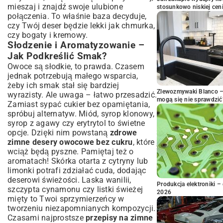
mieszaj i znajdź swoje ulubione
stosunkowo niskiej cen
połączenia. To właśnie baza decyduje,
czy Twój deser będzie lekki jak chmurka,
czy bogaty i kremowy.
Słodzenie i Aromatyzowanie –
Jak Podkreślić Smak?
Owoce są słodkie, to prawda. Czasem
jednak potrzebują małego wsparcia,
żeby ich smak stał się bardziej
Zlewozmywaki Blanco – 
wyrazisty. Ale uwaga – łatwo przesadzić.
mogą się nie sprawdzić
Zamiast sypać cukier bez opamiętania,
spróbuj alternatyw. Miód, syrop klonowy,
syrop z agawy czy erytrytol to świetne
opcje. Dzięki nim powstaną
zdrowe
zimne desery owocowe bez cukru
, które
wciąż będą pyszne. Pamiętaj też o
aromatach! Skórka otarta z cytryny lub
limonki potrafi zdziałać cuda, dodając
deserowi świeżości. Laska wanilii,
Produkcja elektroniki – 
szczypta cynamonu czy listki świeżej
2026
mięty to Twoi sprzymierzeńcy w
tworzeniu niezapomnianych kompozycji.
Czasami najprostsze
przepisy na zimne