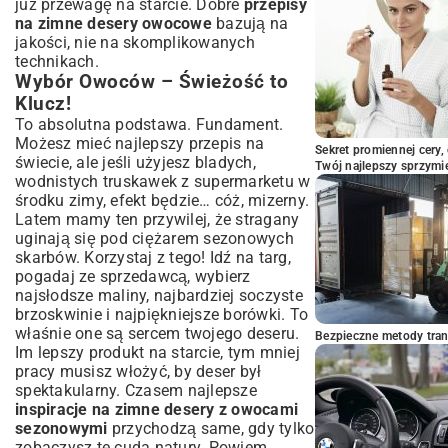
już przewagę na starcie. Dobre
przepisy
na zimne desery owocowe
bazują na
jakości, nie na skomplikowanych
technikach.
Wybór Owoców – Świeżość to
Klucz!
To absolutna podstawa. Fundament.
Możesz mieć najlepszy przepis na
Sekret promiennej cery,
świecie, ale jeśli użyjesz bladych,
Twój najlepszy sprzymi
wodnistych truskawek z supermarketu w
środku zimy, efekt będzie… cóż, mizerny.
Latem mamy ten przywilej, że stragany
uginają się pod ciężarem sezonowych
skarbów. Korzystaj z tego! Idź na targ,
pogadaj ze sprzedawcą, wybierz
najsłodsze maliny, najbardziej soczyste
brzoskwinie i najpiękniejsze borówki. To
właśnie one są sercem twojego deseru.
Bezpieczne metody trans
Im lepszy produkt na starcie, tym mniej
pracy musisz włożyć, by deser był
spektakularny. Czasem najlepsze
inspiracje na zimne desery z owocami
sezonowymi
przychodzą same, gdy tylko
zobaczysz te cuda natury. Powiem