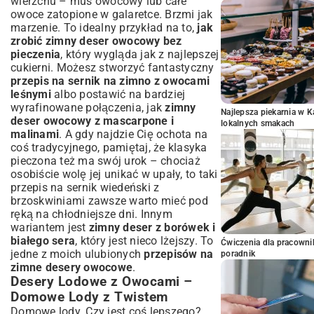
wierzchu – mus owocowy lub całe
owoce zatopione w galaretce. Brzmi jak
marzenie. To idealny przykład na to,
jak
zrobić zimny deser owocowy bez
pieczenia
, który wygląda jak z najlepszej
cukierni. Możesz stworzyć fantastyczny
przepis na sernik na zimno z owocami
leśnymi
albo postawić na bardziej
wyrafinowane połączenia, jak
zimny
Najlepsza piekarnia w 
deser owocowy z mascarpone i
lokalnych smakach
malinami
. A gdy najdzie Cię ochota na
coś tradycyjnego, pamiętaj, że klasyka
pieczona też ma swój urok – chociaż
osobiście wolę jej unikać w upały, to taki
przepis na sernik wiedeński z
brzoskwiniami
zawsze warto mieć pod
ręką na chłodniejsze dni. Innym
wariantem jest
zimny deser z borówek i
białego sera
, który jest nieco lżejszy. To
Ćwiczenia dla pracown
jedne z moich ulubionych
przepisów na
poradnik
zimne desery owocowe
.
Desery Lodowe z Owocami –
Domowe Lody z Twistem
Domowe lody. Czy jest coś lepszego?