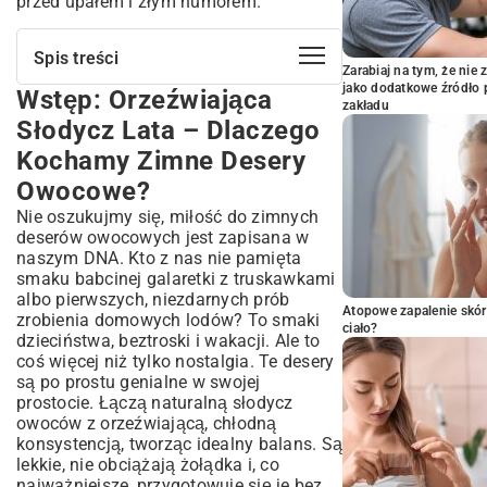
przed upałem i złym humorem.
Spis treści
Zarabiaj na tym, że ni
jako dodatkowe źródło 
Wstęp: Orzeźwiająca
Wstęp: Orzeźwiająca Słodycz Lata –
zakładu
Dlaczego Kochamy Zimne Desery
Słodycz Lata – Dlaczego
Owocowe?
Kochamy Zimne Desery
Podstawy Idealnego Zimnego Deseru
Owocowego – Co Musisz Wiedzieć?
Owocowe?
Wybór Owoców – Świeżość to Klucz!
Nie oszukujmy się, miłość do zimnych
Składniki Bazowe – Od Jogurtu po
deserów owocowych jest zapisana w
Galaretkę
naszym DNA. Kto z nas nie pamięta
smaku babcinej galaretki z truskawkami
Słodzenie i Aromatyzowanie – Jak
Podkreślić Smak?
albo pierwszych, niezdarnych prób
Atopowe zapalenie skór
zrobienia domowych lodów? To smaki
Przepisy na Ekspresowe Zimne Desery
ciało?
dzieciństwa, beztroski i wakacji. Ale to
Owocowe – Gdy Czas Gonie!
coś więcej niż tylko nostalgia. Te desery
Szybkie Musy i Koktajle Owocowe –
są po prostu genialne w swojej
Lekkość na Talerzu
prostocie. Łączą naturalną słodycz
Galaretki z Owocami – Klasyka w Nowym
owoców z orzeźwiającą, chłodną
Wydaniu
konsystencją, tworząc idealny balans. Są
Klasyczne i Innowacyjne Zimne Desery
lekkie, nie obciążają żołądka i, co
– Inspiracje dla Każdego
najważniejsze, przygotowuje się je bez