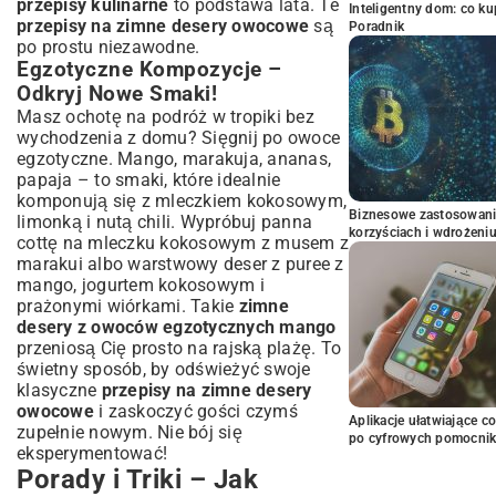
przepisy kulinarne
to podstawa lata. Te
Inteligentny dom: co k
przepisy na zimne desery owocowe
są
Poradnik
po prostu niezawodne.
Egzotyczne Kompozycje –
Odkryj Nowe Smaki!
Masz ochotę na podróż w tropiki bez
wychodzenia z domu? Sięgnij po owoce
egzotyczne. Mango, marakuja, ananas,
papaja – to smaki, które idealnie
komponują się z mleczkiem kokosowym,
Biznesowe zastosowani
limonką i nutą chili. Wypróbuj panna
korzyściach i wdrożeni
cottę na mleczku kokosowym z musem z
marakui albo warstwowy deser z puree z
mango, jogurtem kokosowym i
prażonymi wiórkami. Takie
zimne
desery z owoców egzotycznych mango
przeniosą Cię prosto na rajską plażę. To
świetny sposób, by odświeżyć swoje
klasyczne
przepisy na zimne desery
owocowe
i zaskoczyć gości czymś
Aplikacje ułatwiające c
zupełnie nowym. Nie bój się
po cyfrowych pomocni
eksperymentować!
Porady i Triki – Jak