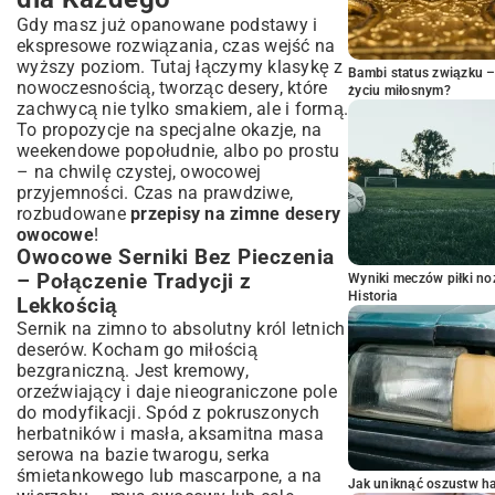
Gdy masz już opanowane podstawy i
ekspresowe rozwiązania, czas wejść na
wyższy poziom. Tutaj łączymy klasykę z
Bambi status związku 
nowoczesnością, tworząc desery, które
życiu miłosnym?
zachwycą nie tylko smakiem, ale i formą.
To propozycje na specjalne okazje, na
weekendowe popołudnie, albo po prostu
– na chwilę czystej, owocowej
przyjemności. Czas na prawdziwe,
rozbudowane
przepisy na zimne desery
owocowe
!
Owocowe Serniki Bez Pieczenia
– Połączenie Tradycji z
Wyniki meczów piłki noż
Historia
Lekkością
Sernik na zimno to absolutny król letnich
deserów. Kocham go miłością
bezgraniczną. Jest kremowy,
orzeźwiający i daje nieograniczone pole
do modyfikacji. Spód z pokruszonych
herbatników i masła, aksamitna masa
serowa na bazie twarogu, serka
śmietankowego lub mascarpone, a na
Jak uniknąć oszustw h