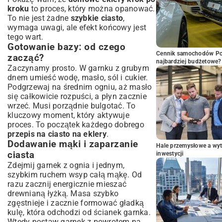
kroku
to proces, który można opanować.
To nie jest żadne
szybkie ciasto
,
wymaga uwagi, ale efekt końcowy jest
tego wart.
Gotowanie bazy: od czego
Cennik samochodów Por
zacząć?
najbardziej budżetowe?
Zaczynamy prosto. W garnku z grubym
dnem umieść wodę, masło, sól i cukier.
Podgrzewaj na średnim ogniu, aż masło
się całkowicie rozpuści, a płyn zacznie
wrzeć. Musi porządnie bulgotać. To
kluczowy moment, który aktywuje
proces. To początek każdego dobrego
przepis na ciasto na eklery
.
Dodawanie mąki i zaparzanie
Hale przemysłowe a wyt
ciasta
inwestycji
Zdejmij garnek z ognia i jednym,
szybkim ruchem wsyp całą mąkę. Od
razu zacznij energicznie mieszać
drewnianą łyżką. Masa szybko
zgęstnieje i zacznie formować gładką
kulę, która odchodzi od ścianek garnka.
Wtedy postaw garnek z powrotem na