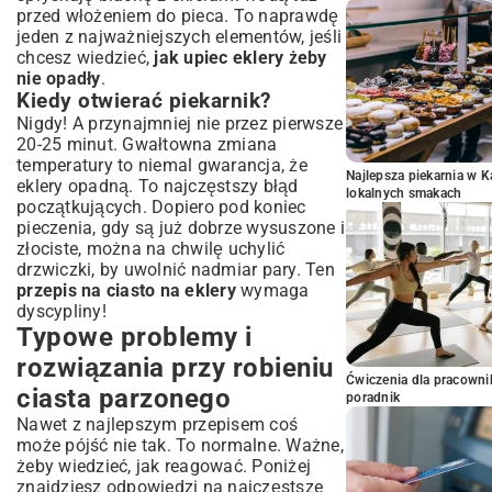
przed włożeniem do pieca. To naprawdę
jeden z najważniejszych elementów, jeśli
chcesz wiedzieć,
jak upiec eklery żeby
nie opadły
.
Kiedy otwierać piekarnik?
Nigdy! A przynajmniej nie przez pierwsze
20-25 minut. Gwałtowna zmiana
temperatury to niemal gwarancja, że
Najlepsza piekarnia w 
eklery opadną. To najczęstszy błąd
lokalnych smakach
początkujących. Dopiero pod koniec
pieczenia, gdy są już dobrze wysuszone i
złociste, można na chwilę uchylić
drzwiczki, by uwolnić nadmiar pary. Ten
przepis na ciasto na eklery
wymaga
dyscypliny!
Typowe problemy i
rozwiązania przy robieniu
Ćwiczenia dla pracown
ciasta parzonego
poradnik
Nawet z najlepszym przepisem coś
może pójść nie tak. To normalne. Ważne,
żeby wiedzieć, jak reagować. Poniżej
znajdziesz odpowiedzi na najczęstsze