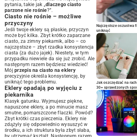
pytania, takie jak „
dlaczego ciasto
parzone nie rośnie
?”.
Ciasto nie rośnie – możliwe
przyczyny
Najczęstsze oszustwa f
Jeśli twoje eklery są płaskie, przyczyn
uniknąć
może być kilka. Zbyt krótko zaparzane
ciasto, za zimny piekarnik, albo – co
najczęstsze – zbyt rzadka konsystencja
ciasta (za dużo jajek). Niestety, w tym
przypadku niewiele da się już zrobić. Ale
następnym razem będziesz wiedzieć!
Mój
przepis na ciasto na eklery
precyzyjnie określa konsystencję, by
uniknąć tego problemu.
Jak oszczędzać na rac
Eklery opadają po wyjęciu z
30+ sprawdzonych sp
piekarnika
Klasyk gatunku. Wyjmujesz piękne,
napuszone eklery, a po minucie masz
smutne, pomarszczone flaczki. Powód?
Zbyt krótki czas pieczenia. Eklery nie
zdążyły się odpowiednio wysuszyć w
środku, a ich struktura była zbyt słaba,
by utrzymać kształt. Następnym razem