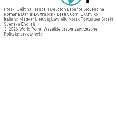
Polski
Čeština
Français
Deutsch
Español
Slovenčina
Română
Dansk
Български
Eesti
Suomi
Ελληνικά
Italiano
Magyar
Lietuvių
Latviešu
Norsk
Português
Srpski
Svenska
English
© 2026 World Point. Wszelkie prawa zastrzeżone.
Polityka prywatności