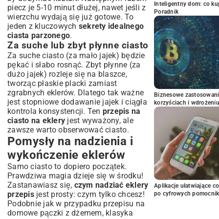
Inteligentny dom: co k
piecz je 5-10 minut dłużej, nawet jeśli z
Poradnik
wierzchu wydają się już gotowe. To
jeden z kluczowych
sekrety idealnego
ciasta parzonego
.
Za suche lub zbyt płynne ciasto
Za suche ciasto (za mało jajek) będzie
pękać i słabo rosnąć. Zbyt płynne (za
dużo jajek) rozleje się na blaszce,
tworząc płaskie placki zamiast
zgrabnych eklerów. Dlatego tak ważne
Biznesowe zastosowani
jest stopniowe dodawanie jajek i ciągła
korzyściach i wdrożeni
kontrola konsystencji. Ten
przepis na
ciasto na eklery
jest wyważony, ale
zawsze warto obserwować ciasto.
Pomysły na nadzienia i
wykończenie eklerów
Samo ciasto to dopiero początek.
Prawdziwa magia dzieje się w środku!
Zastanawiasz się,
czym nadziać eklery
Aplikacje ułatwiające c
przepis
jest prosty: czym tylko chcesz!
po cyfrowych pomocni
Podobnie jak w przypadku
przepisu na
domowe pączki z dżemem
, klasyka