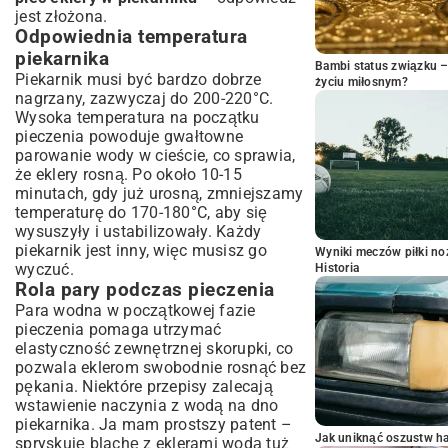
jest złożona.
Odpowiednia temperatura
piekarnika
Bambi status związku 
Piekarnik musi być bardzo dobrze
życiu miłosnym?
nagrzany, zazwyczaj do 200-220°C.
Wysoka temperatura na początku
pieczenia powoduje gwałtowne
parowanie wody w cieście, co sprawia,
że eklery rosną. Po około 10-15
minutach, gdy już urosną, zmniejszamy
temperaturę do 170-180°C, aby się
wysuszyły i ustabilizowały. Każdy
piekarnik jest inny, więc musisz go
Wyniki meczów piłki noż
wyczuć.
Historia
Rola pary podczas pieczenia
Para wodna w początkowej fazie
pieczenia pomaga utrzymać
elastyczność zewnętrznej skorupki, co
pozwala eklerom swobodnie rosnąć bez
pękania. Niektóre przepisy zalecają
wstawienie naczynia z wodą na dno
piekarnika. Ja mam prostszy patent –
Jak uniknąć oszustw h
spryskuję blachę z eklerami wodą tuż