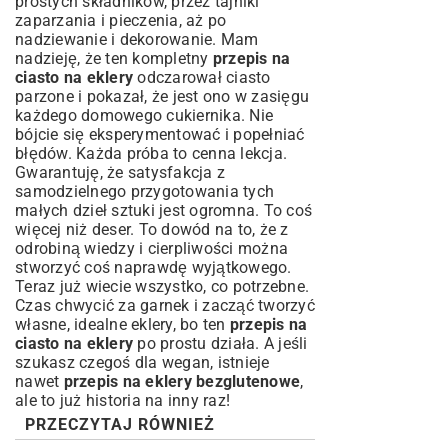
prostych składników, przez tajniki
zaparzania i pieczenia, aż po
nadziewanie i dekorowanie. Mam
nadzieję, że ten kompletny
przepis na
ciasto na eklery
odczarował ciasto
parzone i pokazał, że jest ono w zasięgu
każdego domowego cukiernika. Nie
bójcie się eksperymentować i popełniać
błędów. Każda próba to cenna lekcja.
Gwarantuję, że satysfakcja z
samodzielnego przygotowania tych
małych dzieł sztuki jest ogromna. To coś
więcej niż deser. To dowód na to, że z
odrobiną wiedzy i cierpliwości można
stworzyć coś naprawdę wyjątkowego.
Teraz już wiecie wszystko, co potrzebne.
Czas chwycić za garnek i zacząć tworzyć
własne, idealne eklery, bo ten
przepis na
ciasto na eklery
po prostu działa. A jeśli
szukasz czegoś dla wegan, istnieje
nawet
przepis na eklery bezglutenowe
,
ale to już historia na inny raz!
PRZECZYTAJ RÓWNIEŻ