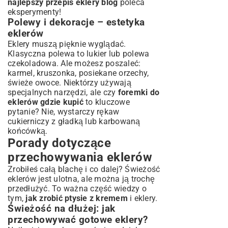
najlepszy przepis eklery blog
poleca
eksperymenty!
Polewy i dekoracje – estetyka
eklerów
Eklery muszą pięknie wyglądać.
Klasyczna polewa to lukier lub polewa
czekoladowa. Ale możesz poszaleć:
karmel, kruszonka, posiekane orzechy,
świeże owoce. Niektórzy używają
specjalnych narzędzi, ale czy
foremki do
eklerów gdzie kupić
to kluczowe
pytanie? Nie, wystarczy rękaw
cukierniczy z gładką lub karbowaną
końcówką.
Porady dotyczące
przechowywania eklerów
Zrobiłeś całą blachę i co dalej? Świeżość
eklerów jest ulotna, ale można ją trochę
przedłużyć. To ważna część wiedzy o
tym,
jak zrobić ptysie z kremem
i eklery.
Świeżość na dłużej: jak
przechowywać gotowe eklery?