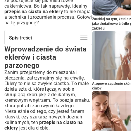
że poczujecie się jak mistrzowie
cukiernictwa. Bo tak naprawdę, idealny
przepis na ciasto na eklery
to nie magia,
a technika i zrozumienie procesu. Gotowi
Zarabiaj na tym, że ni
na tę przygodę?
jako dodatkowe źródło 
zakładu
Spis treści
Wprowadzenie do świata
Wprowadzenie do świata eklerów i
ciasta parzonego
eklerów i ciasta
Co to są eklery i skąd pochodzą?
parzonego
Dlaczego warto zrobić ciasto parzone
Zanim przejdziemy do mieszania i
samodzielnie?
pieczenia, zatrzymajmy się na chwilę.
Niezbędne składniki idealnego ciasta na
Eklery to nie są zwykłe ciastka. To małe
Atopowe zapalenie skór
eklery
dzieła sztuki, które łączą w sobie
ciało?
Jajka – klucz do puszystości
chrupiącą skorupkę z delikatnym,
Masło, woda i mąka – proporcje mają
kremowym wnętrzem. To poezja smaku,
znaczenie
która potrafi zachwycić każdego.
Szczypta soli i cukru – sekret smaku
Niezależnie od tego, czy jesteś fanem
klasyki, czy szukasz nowych doznań
Krok po kroku: Jak przygotować
kulinarnych, ten
przepis na ciasto na
perfekcyjne ciasto parzone?
eklery
jest dla ciebie.
Gotowanie bazy: od czego zacząć?