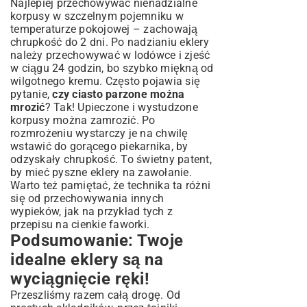
Najlepiej przechowywać nienadzialne
korpusy w szczelnym pojemniku w
temperaturze pokojowej – zachowają
chrupkość do 2 dni. Po nadzianiu eklery
należy przechowywać w lodówce i zjeść
w ciągu 24 godzin, bo szybko miękną od
wilgotnego kremu. Często pojawia się
pytanie,
czy ciasto parzone można
mrozić
? Tak! Upieczone i wystudzone
korpusy można zamrozić. Po
rozmrożeniu wystarczy je na chwilę
wstawić do gorącego piekarnika, by
odzyskały chrupkość. To świetny patent,
by mieć pyszne eklery na zawołanie.
Warto też pamiętać, że technika ta różni
się od przechowywania innych
wypieków, jak na przykład tych z
przepisu na cienkie faworki
.
Podsumowanie: Twoje
idealne eklery są na
wyciągnięcie ręki!
Przeszliśmy razem całą drogę. Od