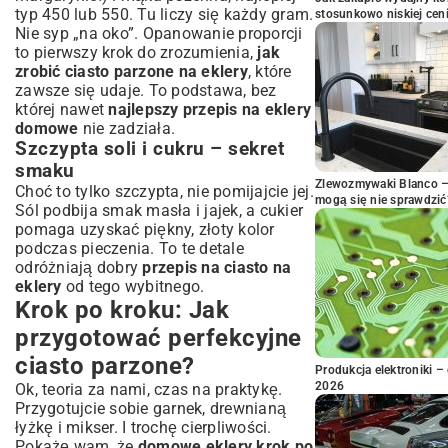
typ 450 lub 550. Tu liczy się każdy gram.
stosunkowo niskiej cen
Nie syp „na oko”. Opanowanie proporcji
to pierwszy krok do zrozumienia,
jak
zrobić ciasto parzone na eklery
, które
zawsze się udaje. To podstawa, bez
której nawet
najlepszy przepis na eklery
domowe
nie zadziała.
Szczypta soli i cukru – sekret
smaku
Zlewozmywaki Blanco – 
Choć to tylko szczypta, nie pomijajcie jej.
mogą się nie sprawdzić
Sól podbija smak masła i jajek, a cukier
pomaga uzyskać piękny, złoty kolor
podczas pieczenia. To te detale
odróżniają dobry
przepis na ciasto na
eklery
od tego wybitnego.
Krok po kroku: Jak
przygotować perfekcyjne
ciasto parzone?
Produkcja elektroniki – 
2026
Ok, teoria za nami, czas na praktykę.
Przygotujcie sobie garnek, drewnianą
łyżkę i mikser. I trochę cierpliwości.
Pokażę wam, że
domowe eklery krok po