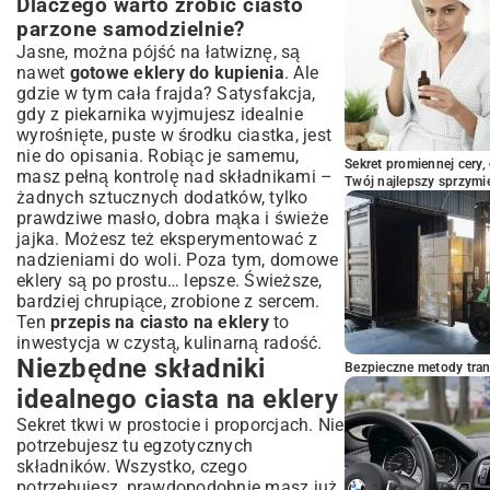
Dlaczego warto zrobić ciasto
Porady dotyczące przechowywania
parzone samodzielnie?
eklerów
Jasne, można pójść na łatwiznę, są
Świeżość na dłużej: jak przechowywać
nawet
gotowe eklery do kupienia
. Ale
gotowe eklery?
gdzie w tym cała frajda? Satysfakcja,
Podsumowanie: Twoje idealne eklery są
gdy z piekarnika wyjmujesz idealnie
na wyciągnięcie ręki!
wyrośnięte, puste w środku ciastka, jest
nie do opisania. Robiąc je samemu,
Sekret promiennej cery,
masz pełną kontrolę nad składnikami –
Twój najlepszy sprzymi
żadnych sztucznych dodatków, tylko
prawdziwe masło, dobra mąka i świeże
jajka. Możesz też eksperymentować z
nadzieniami do woli. Poza tym, domowe
eklery są po prostu… lepsze. Świeższe,
bardziej chrupiące, zrobione z sercem.
Ten
przepis na ciasto na eklery
to
inwestycja w czystą, kulinarną radość.
Niezbędne składniki
Bezpieczne metody trans
idealnego ciasta na eklery
Sekret tkwi w prostocie i proporcjach. Nie
potrzebujesz tu egzotycznych
składników. Wszystko, czego
potrzebujesz, prawdopodobnie masz już