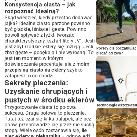
Konsystencja ciasta – jak
rozpoznać idealną?
Skąd wiedzieć, kiedy przestać dodawać
jajka? Idealne ciasto parzone powinno
być gładkie, lśniące i gęste. Powinno
powoli spływać z łyżki, tworząc
charakterystyczny kształt litery „V”. Jeśli
jest zbyt rzadkie, eklery się rozleją. Jeśli
Porady dla początkując
zbyt gęste – popękają i nie wyrosną. To
biegać od zera?
jest ten moment, w którym
doświadczenie procentuje, ale z moim
przepis na ciasto na eklery
szybko
załapiesz, o co chodzi.
Sekrety pieczenia:
Uzyskanie chrupiących i
pustych w środku eklerów
Technologie oszczędzan
Przygotowanie ciasta to połowa
sukcesu. Druga połowa to pieczenie.
Tutaj też czai się kilka pułapek, ale bez
obaw, przeprowadzę cię przez nie suchą
stopą. Wiele osób zastanawia się,
ile
piec eklery w piekarniku
– odpowiedź