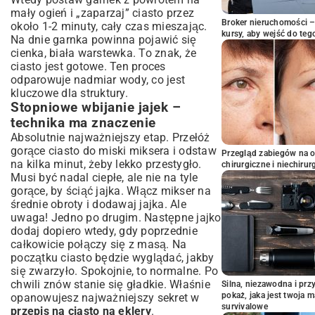
mały ogień i „zaparzaj” ciasto przez
Broker nieruchomości – 
około 1-2 minuty, cały czas mieszając.
kursy, aby wejść do teg
Na dnie garnka powinna pojawić się
cienka, biała warstewka. To znak, że
ciasto jest gotowe. Ten proces
odparowuje nadmiar wody, co jest
kluczowe dla struktury.
Stopniowe wbijanie jajek –
technika ma znaczenie
Absolutnie najważniejszy etap. Przełóż
gorące ciasto do miski miksera i odstaw
Przegląd zabiegów na 
na kilka minut, żeby lekko przestygło.
chirurgiczne i niechirur
Musi być nadal ciepłe, ale nie na tyle
gorące, by ściąć jajka. Włącz mikser na
średnie obroty i dodawaj jajka. Ale
uwaga! Jedno po drugim. Następne jajko
dodaj dopiero wtedy, gdy poprzednie
całkowicie połączy się z masą. Na
początku ciasto będzie wyglądać, jakby
się zwarzyło. Spokojnie, to normalne. Po
chwili znów stanie się gładkie. Właśnie
Silna, niezawodna i pr
pokaż, jaka jest twoja 
opanowujesz najważniejszy sekret w
survivalowe
przepis na ciasto na eklery
.