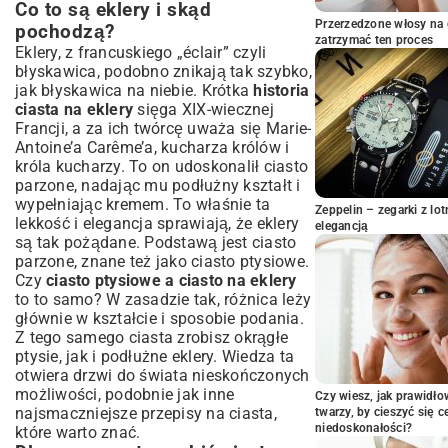
Co to są eklery i skąd
Dodawanie mąki i zaparzanie ciasta
Przerzedzone włosy na 
pochodzą?
Stopniowe wbijanie jajek – technika ma
zatrzymać ten proces
Eklery, z francuskiego „éclair” czyli
znaczenie
błyskawica, podobno znikają tak szybko,
Konsystencja ciasta – jak rozpoznać
jak błyskawica na niebie. Krótka
historia
idealną?
ciasta na eklery
sięga XIX-wiecznej
Sekrety pieczenia: Uzyskanie
Francji, a za ich twórcę uważa się Marie-
chrupiących i pustych w środku eklerów
Antoine’a Carême’a, kucharza królów i
króla kucharzy. To on udoskonalił ciasto
Odpowiednia temperatura piekarnika
parzone, nadając mu podłużny kształt i
Rola pary podczas pieczenia
wypełniając kremem. To właśnie ta
Kiedy otwierać piekarnik?
Zeppelin – zegarki z l
lekkość i elegancja sprawiają, że eklery
elegancją
Typowe problemy i rozwiązania przy
są tak pożądane. Podstawą jest ciasto
robieniu ciasta parzonego
parzone, znane też jako ciasto ptysiowe.
Ciasto nie rośnie – możliwe przyczyny
Czy
ciasto ptysiowe a ciasto na eklery
to to samo? W zasadzie tak, różnica leży
Eklery opadają po wyjęciu z piekarnika
głównie w kształcie i sposobie podania.
Za suche lub zbyt płynne ciasto
Z tego samego ciasta zrobisz okrągłe
Pomysły na nadzienia i wykończenie
ptysie, jak i podłużne eklery. Wiedza ta
eklerów
otwiera drzwi do świata nieskończonych
Klasyczny krem patissiere
możliwości, podobnie jak inne
Czy wiesz, jak prawidł
najsmaczniejsze przepisy na ciasta
,
twarzy, by cieszyć się 
Szybkie nadzienia owocowe i czekoladowe
niedoskonałości?
które warto znać.
Polewy i dekoracje – estetyka eklerów