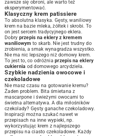
zawsze się obroni, ale warto też
eksperymentować.
Klasyczny krem patissiere
To absolutna klasyka. Gęsty, waniliowy
krem na bazie mleka, żółtek i skrobi. To
on jest sercem tradycyjnego eklera.
Dobry
przepis na eklery z kremem
waniliowym
to skarb. Nie jest trudny do
zrobienia, a smak wynagradza wszystko.
Nie ma nic lepszego niż domowy krem.
To jest to, co odróżnia
przepis na eklery
cukiernia
od domowego arcydzieła.
Szybkie nadzienia owocowe i
czekoladowe
Nie masz czasu na gotowanie kremu?
Żaden problem. Bita śmietana z
mascarpone i świeżymi owocami to
świetna alternatywa. A dla miłośników
czekolady? Gęsty ganache czekoladowy.
Inspiracji można szukać nawet w
przepisach na inne wypieki, np.
wykorzystując krem z
najlepszego
przepisu na ciasto czekoladowe
. Każdy