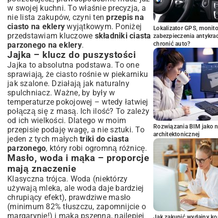
w swojej kuchni. To właśnie precyzja, a
nie lista zakupów, czyni ten
przepis na
ciasto na eklery
wyjątkowym. Poniżej
Lokalizator GPS, monito
przedstawiam kluczowe
składniki ciasta
zabezpieczenia antykra
parzonego na eklery
.
chronić auto?
Jajka – klucz do puszystości
Jajka to absolutna podstawa. To one
sprawiają, że ciasto rośnie w piekarniku
jak szalone. Działają jak naturalny
spulchniacz. Ważne, by były w
temperaturze pokojowej – wtedy łatwiej
połączą się z masą. Ich ilość? To zależy
od ich wielkości. Dlatego w moim
Rozwiązania BIM jako n
przepisie podaję wagę, a nie sztuki. To
architektonicznej
jeden z tych małych
triki do ciasta
parzonego
, który robi ogromną różnicę.
Masło, woda i mąka – proporcje
mają znaczenie
Klasyczna trójca. Woda (niektórzy
używają mleka, ale woda daje bardziej
chrupiący efekt), prawdziwe masło
(minimum 82% tłuszczu, zapomnijcie o
margarynie!) i mąka pszenna, najlepiej
Jak zakupić wydajny ko