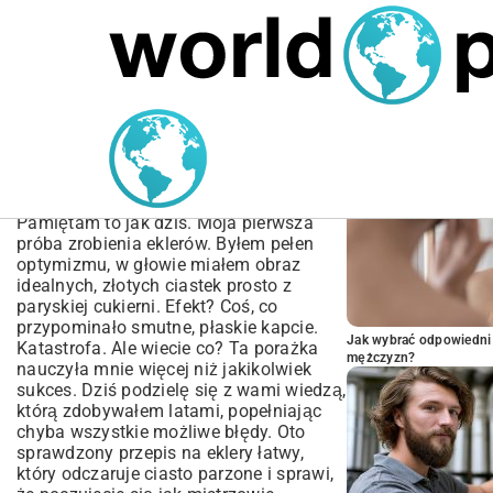
MARIUSZ ŁAMAGA
04.10.2025
SPORT
POPULARNE A
Perfekcyjny Przepis na
Ciasto na Eklery | Sekrety
Ciasta Parzonego
Pamiętam to jak dziś. Moja pierwsza
próba zrobienia eklerów. Byłem pełen
optymizmu, w głowie miałem obraz
idealnych, złotych ciastek prosto z
paryskiej cukierni. Efekt? Coś, co
przypominało smutne, płaskie kapcie.
Jak wybrać odpowiedni 
Katastrofa. Ale wiecie co? Ta porażka
mężczyzn?
nauczyła mnie więcej niż jakikolwiek
sukces. Dziś podzielę się z wami wiedzą,
którą zdobywałem latami, popełniając
chyba wszystkie możliwe błędy. Oto
sprawdzony przepis na eklery łatwy,
który odczaruje ciasto parzone i sprawi,